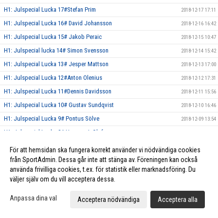
H1: Julspecial Lucka 17#Stefan Prim
2018-12-17 17:11
H1: Julspecial Lucka 16# David Johansson
2018-12-16 16:42
H1: Julspecial Lucka 15# Jakob Peraic
2018-12-15 10:47
H1: Julspecial lucka 14# Simon Svensson
2018-12-14 15:42
H1: Julspecial Lucka 13# Jesper Mattson
2018-12-13 17:00
H1: Julspecial Lucka 12#Anton Olenius
2018-12-12 17:31
H1: Julspecial Lucka 11#Dennis Davidsson
2018-12-11 15:56
H1: Julspecial Lucka 10# Gustav Sundqvist
2018-12-10 16:46
H1: Julspecial Lucka 9# Pontus Sölve
2018-12-09 13:54
H1: Julspecial Lucka 8# Hampus L-Olofsson
2018-12-08 10:01
H1: Julspecial Lucka 7# Erik Risberg
2018-12-07 16:45
För att hemsidan ska fungera korrekt använder vi nödvändiga cookies
H1: Julspecial Lucka 6# Pontus Linde Olofsson
från SportAdmin. Dessa går inte att stänga av. Föreningen kan också
2018-12-06 14:57
använda frivilliga cookies, t.ex. för statistik eller marknadsföring. Du
H1: Julspecial Lucka 5# Elias Persson
2018-12-05 17:55
väljer själv om du vill acceptera dessa.
H1: Julspecial Lucka 4# Patrik Liimatainen
2018-12-04 16:37
Anpassa dina val
Acceptera nödvändiga
Acceptera alla
H1: Julspecial Lucka 3# Hugo Norlund
2018-12-03 07:21
H1: Julspecial Lucka 2# Simon Lindblad
2018-12-02 11:18