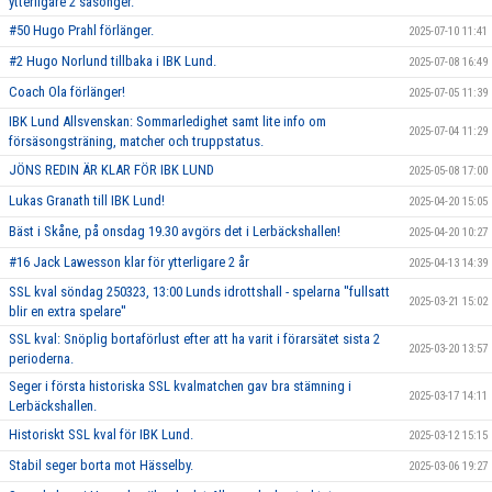
ytterligare 2 säsonger.
#50 Hugo Prahl förlänger.
2025-07-10 11:41
#2 Hugo Norlund tillbaka i IBK Lund.
2025-07-08 16:49
Coach Ola förlänger!
2025-07-05 11:39
IBK Lund Allsvenskan: Sommarledighet samt lite info om
2025-07-04 11:29
försäsongsträning, matcher och truppstatus.
JÖNS REDIN ÄR KLAR FÖR IBK LUND
2025-05-08 17:00
Lukas Granath till IBK Lund!
2025-04-20 15:05
Bäst i Skåne, på onsdag 19.30 avgörs det i Lerbäckshallen!
2025-04-20 10:27
#16 Jack Lawesson klar för ytterligare 2 år
2025-04-13 14:39
SSL kval söndag 250323, 13:00 Lunds idrottshall - spelarna ''fullsatt
2025-03-21 15:02
blir en extra spelare''
SSL kval: Snöplig bortaförlust efter att ha varit i förarsätet sista 2
2025-03-20 13:57
perioderna.
Seger i första historiska SSL kvalmatchen gav bra stämning i
2025-03-17 14:11
Lerbäckshallen.
Historiskt SSL kval för IBK Lund.
2025-03-12 15:15
Stabil seger borta mot Hässelby.
2025-03-06 19:27