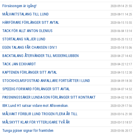
Försäsongen är igång!
2020-09-14 21:55
MÅLVAKTSTALANG TILL LUND
2020-08-11 14:25
HÄRFÖRARE FÖRLÄNGER SITT AVTAL
2020-06-15 15:55
TACK FÖR ALLT ANTON OLENIUS
2020-06-04 13:14
STORTALANG VÄLJER LUND
2020-05-25 15:12
EGEN TALANG FÅR CHANSEN I DIV.1
2020-05-18 15:06
BACKTALANG ÅTERVÄNDER TILL MODERKLUBBEN
2020-04-27 14:42
TACK JAN ECKHARDT
2020-04-22 12:17
KAPTENEN FÖRLÄNGER SITT AVTAL
2020-04-15 12:30
STOCKHOLMSFOSTRAD ANFALLARE FORTSÄTTER I LUND
2020-04-09 18:30
SPEEDIG FORWARD FÖRLÄNGER SITT AVTAL
2020-04-07 14:52
PASSNINGSSÄKER LUNDA-SON FÖRLÄNGER SITT KONTRAKT
2020-04-02 18:35
IBK Lund H1 satsar vidare mot Allsvenskan.
2020-03-29 17:56
MÅLVAKT FÖRBLIR LUND TROGEN FLERA ÅR TILL
2020-03-16 21:00
MÅLSKYTT KLAR FÖR YTTERLIGARE TVÅ ÅR
2020-03-13 18:57
Tunga pjäser signar för framtiden
2020-03-06 20:17