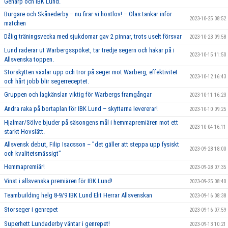
Genarp och IBK Lund.
Burgare och Skånederby – nu firar vi höstlov! – Olas tankar inför
2023-10-25 08:52
matchen
Dålig träningsvecka med sjukdomar gav 2 pinnar, trots uselt försvar
2023-10-23 09:58
Lund raderar ut Warbergsspöket, tar tredje segern och hakar på i
2023-10-15 11:50
Allsvenska toppen.
Storskytten växlar upp och tror på seger mot Warberg, effektivitet
2023-10-12 16:43
och hårt jobb blir segerreceptet.
Gruppen och lagkänslan viktig för Warbergs framgångar
2023-10-11 16:23
Andra raka på bortaplan för IBK Lund – skyttarna levererar!
2023-10-10 09:25
Hjalmar/Sölve bjuder på säsongens mål i hemmapremiären mot ett
2023-10-04 16:11
starkt Hovslätt.
Allsvensk debut, Filip Isacsson – ’’det gäller att steppa upp fysiskt
2023-09-28 18:00
och kvalitetsmässigt’’
Hemmapremiär!
2023-09-28 07:35
Vinst i allsvenska premiären för IBK Lund!
2023-09-25 08:40
Teambuilding helg 8-9/9 IBK Lund Elit Herrar Allsvenskan
2023-09-16 08:38
Storseger i genrepet
2023-09-16 07:59
Superhett Lundaderby väntar i genrepet!
2023-09-13 10:21