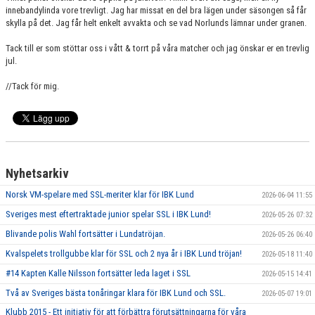
innebandylinda vore trevligt. Jag har missat en del bra lägen under säsongen så får
skylla på det. Jag får helt enkelt avvakta och se vad Norlunds lämnar under granen.
Tack till er som stöttar oss i vått & torrt på våra matcher och jag önskar er en trevlig
jul.
//Tack för mig.
Nyhetsarkiv
Norsk VM-spelare med SSL-meriter klar för IBK Lund
2026-06-04 11:55
Sveriges mest eftertraktade junior spelar SSL i IBK Lund!
2026-05-26 07:32
Blivande polis Wahl fortsätter i Lundatröjan.
2026-05-26 06:40
Kvalspelets trollgubbe klar för SSL och 2 nya år i IBK Lund tröjan!
2026-05-18 11:40
#14 Kapten Kalle Nilsson fortsätter leda laget i SSL
2026-05-15 14:41
Två av Sveriges bästa tonåringar klara för IBK Lund och SSL.
2026-05-07 19:01
Klubb 2015 - Ett initiativ för att förbättra förutsättningarna för våra