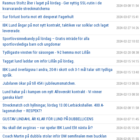
Rasmus Stoltz åter i laget på lördag - Ger nyttig SSL-rutin i de
2024-03-08 11:54
kvarvarande streckmatcherna
Sur förlust borta mot ett desperat Fagerhult
2024-03-07 15:41
IBK Lund ångar på mot nytt kontrakt, taktiken var solklar och laget
2024-02-27 14:26
levererade.
Sportlovsinnebandy på lördag – Gratis inträde för alla
2024-02-22 10:02
sportlovslediga barn och ungdomar
Tydligaste vinsten för säsongen - 9-2 hemma mot Lillån
2024-02-20 08:38
Taggat lund laddar om inför Lillån på lördag.
2024-02-15 14:15
IBK Lund överlägsna I andra, 20-8 i skott och 3-1 mål talar sitt tydliga
2024-02-15 13:40
språk.
Jubilaren ökar på till 454 i jubileumsmatchen.
2024-02-13 08:55
Lund hakar på i kampen om nytt Allsvenskt kontrakt - Vi vinner
2024-02-13 08:50
ganska klart!
Streckmatch och hyllningar, lördag 13.00 Lerbäckshallen. 400 A-
2024-02-08 11:58
lagsmatcher – RESPEKT!
GUSTAV LINDAHL ÄR KLAR FÖR LUND PÅ DUBBELLICENS
2024-02-07 11:45
Nu skall det avgöras – var spelar IBK Lund Elit nästa år?
2024-02-05 15:00
Coach Martin på dubbla stolar inför DM semifinalen men bucklan
2024-02-05 11:55