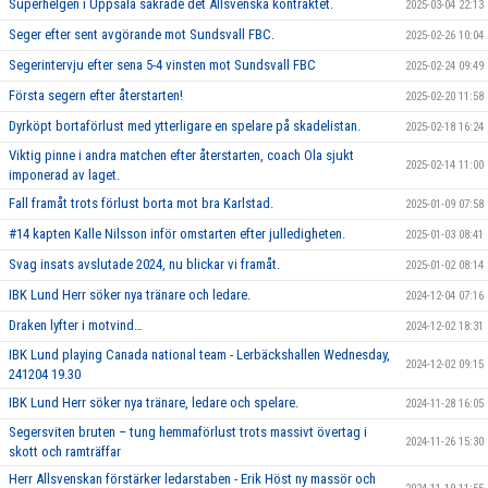
Superhelgen i Uppsala säkrade det Allsvenska kontraktet.
2025-03-04 22:13
Seger efter sent avgörande mot Sundsvall FBC.
2025-02-26 10:04
Segerintervju efter sena 5-4 vinsten mot Sundsvall FBC
2025-02-24 09:49
Första segern efter återstarten!
2025-02-20 11:58
Dyrköpt bortaförlust med ytterligare en spelare på skadelistan.
2025-02-18 16:24
Viktig pinne i andra matchen efter återstarten, coach Ola sjukt
2025-02-14 11:00
imponerad av laget.
Fall framåt trots förlust borta mot bra Karlstad.
2025-01-09 07:58
#14 kapten Kalle Nilsson inför omstarten efter julledigheten.
2025-01-03 08:41
Svag insats avslutade 2024, nu blickar vi framåt.
2025-01-02 08:14
IBK Lund Herr söker nya tränare och ledare.
2024-12-04 07:16
Draken lyfter i motvind…
2024-12-02 18:31
IBK Lund playing Canada national team - Lerbäckshallen Wednesday,
2024-12-02 09:15
241204 19.30
IBK Lund Herr söker nya tränare, ledare och spelare.
2024-11-28 16:05
Segersviten bruten – tung hemmaförlust trots massivt övertag i
2024-11-26 15:30
skott och ramträffar
Herr Allsvenskan förstärker ledarstaben - Erik Höst ny massör och