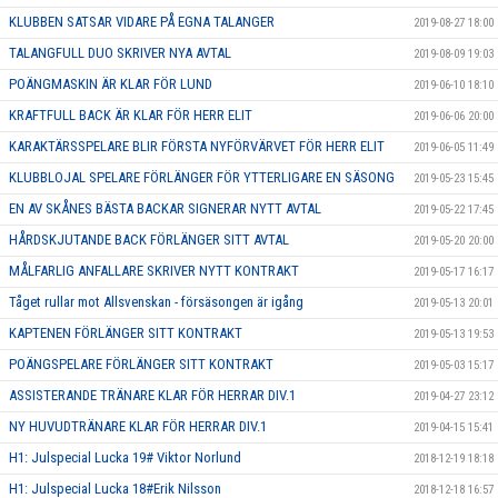
KLUBBEN SATSAR VIDARE PÅ EGNA TALANGER
2019-08-27 18:00
TALANGFULL DUO SKRIVER NYA AVTAL
2019-08-09 19:03
POÄNGMASKIN ÄR KLAR FÖR LUND
2019-06-10 18:10
KRAFTFULL BACK ÄR KLAR FÖR HERR ELIT
2019-06-06 20:00
KARAKTÄRSSPELARE BLIR FÖRSTA NYFÖRVÄRVET FÖR HERR ELIT
2019-06-05 11:49
KLUBBLOJAL SPELARE FÖRLÄNGER FÖR YTTERLIGARE EN SÄSONG
2019-05-23 15:45
EN AV SKÅNES BÄSTA BACKAR SIGNERAR NYTT AVTAL
2019-05-22 17:45
HÅRDSKJUTANDE BACK FÖRLÄNGER SITT AVTAL
2019-05-20 20:00
MÅLFARLIG ANFALLARE SKRIVER NYTT KONTRAKT
2019-05-17 16:17
Tåget rullar mot Allsvenskan - försäsongen är igång
2019-05-13 20:01
KAPTENEN FÖRLÄNGER SITT KONTRAKT
2019-05-13 19:53
POÄNGSPELARE FÖRLÄNGER SITT KONTRAKT
2019-05-03 15:17
ASSISTERANDE TRÄNARE KLAR FÖR HERRAR DIV.1
2019-04-27 23:12
NY HUVUDTRÄNARE KLAR FÖR HERRAR DIV.1
2019-04-15 15:41
H1: Julspecial Lucka 19# Viktor Norlund
2018-12-19 18:18
H1: Julspecial Lucka 18#Erik Nilsson
2018-12-18 16:57