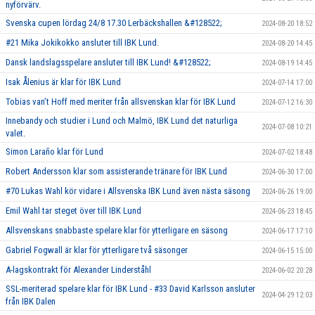
nyförvärv.
Svenska cupen lördag 24/8 17.30 Lerbäckshallen &#128522;
2024-08-20 18:52
#21 Mika Jokikokko ansluter till IBK Lund.
2024-08-20 14:45
Dansk landslagsspelare ansluter till IBK Lund! &#128522;
2024-08-19 14:45
Isak Ålenius är klar för IBK Lund
2024-07-14 17:00
Tobias van’t Hoff med meriter från allsvenskan klar för IBK Lund
2024-07-12 16:30
Innebandy och studier i Lund och Malmö, IBK Lund det naturliga
2024-07-08 10:21
valet.
Simon Laraño klar för Lund
2024-07-02 18:48
Robert Andersson klar som assisterande tränare för IBK Lund
2024-06-30 17:00
#70 Lukas Wahl kör vidare i Allsvenska IBK Lund även nästa säsong
2024-06-26 19:00
Emil Wahl tar steget över till IBK Lund
2024-06-23 18:45
Allsvenskans snabbaste spelare klar för ytterligare en säsong
2024-06-17 17:10
Gabriel Fogwall är klar för ytterligare två säsonger
2024-06-15 15:00
A-lagskontrakt för Alexander Linderståhl
2024-06-02 20:28
SSL-meriterad spelare klar för IBK Lund - #33 David Karlsson ansluter
2024-04-29 12:03
från IBK Dalen