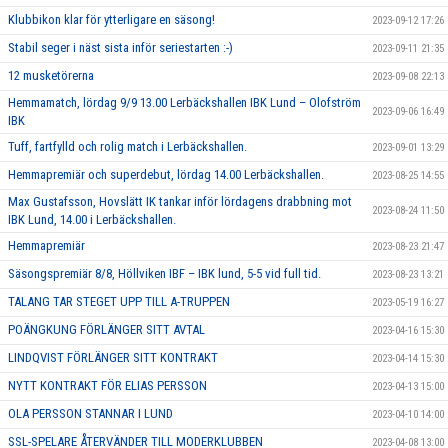
Klubbikon klar för ytterligare en säsong!
2023-09-12 17:26
Stabil seger i näst sista inför seriestarten :-)
2023-09-11 21:35
12 musketörerna
2023-09-08 22:13
Hemmamatch, lördag 9/9 13.00 Lerbäckshallen IBK Lund – Olofström
2023-09-06 16:49
IBK
Tuff, fartfylld och rolig match i Lerbäckshallen.
2023-09-01 13:29
Hemmapremiär och superdebut, lördag 14.00 Lerbäckshallen.
2023-08-25 14:55
Max Gustafsson, Hovslätt IK tankar inför lördagens drabbning mot
2023-08-24 11:50
IBK Lund, 14.00 i Lerbäckshallen.
Hemmapremiär
2023-08-23 21:47
Säsongspremiär 8/8, Höllviken IBF – IBK lund, 5-5 vid full tid.
2023-08-23 13:21
TALANG TAR STEGET UPP TILL A-TRUPPEN
2023-05-19 16:27
POÄNGKUNG FÖRLÄNGER SITT AVTAL
2023-04-16 15:30
LINDQVIST FÖRLÄNGER SITT KONTRAKT
2023-04-14 15:30
NYTT KONTRAKT FÖR ELIAS PERSSON
2023-04-13 15:00
OLA PERSSON STANNAR I LUND
2023-04-10 14:00
SSL-SPELARE ÅTERVÄNDER TILL MODERKLUBBEN
2023-04-08 13:00