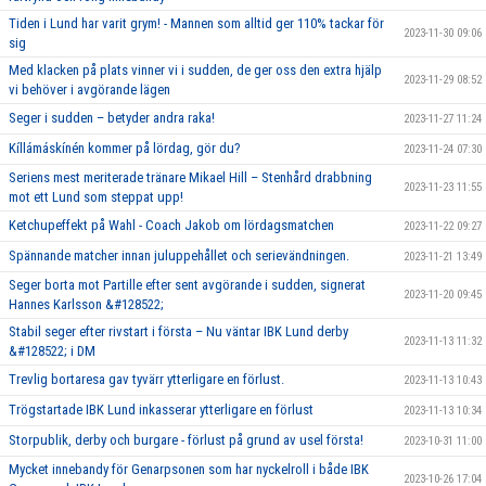
Tiden i Lund har varit grym! - Mannen som alltid ger 110% tackar för
2023-11-30 09:06
sig
Med klacken på plats vinner vi i sudden, de ger oss den extra hjälp
2023-11-29 08:52
vi behöver i avgörande lägen
Seger i sudden – betyder andra raka!
2023-11-27 11:24
Kíllámáskínén kommer på lördag, gör du?
2023-11-24 07:30
Seriens mest meriterade tränare Mikael Hill – Stenhård drabbning
2023-11-23 11:55
mot ett Lund som steppat upp!
Ketchupeffekt på Wahl - Coach Jakob om lördagsmatchen
2023-11-22 09:27
Spännande matcher innan juluppehållet och serievändningen.
2023-11-21 13:49
Seger borta mot Partille efter sent avgörande i sudden, signerat
2023-11-20 09:45
Hannes Karlsson &#128522;
Stabil seger efter rivstart i första – Nu väntar IBK Lund derby
2023-11-13 11:32
&#128522; i DM
Trevlig bortaresa gav tyvärr ytterligare en förlust.
2023-11-13 10:43
Trögstartade IBK Lund inkasserar ytterligare en förlust
2023-11-13 10:34
Storpublik, derby och burgare - förlust på grund av usel första!
2023-10-31 11:00
Mycket innebandy för Genarpsonen som har nyckelroll i både IBK
2023-10-26 17:04