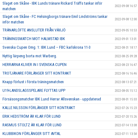
Slaget om Skåne - IBK Lunds tränare Rickard Träffs tankar inför
2022-09-08 16:57
matchen
Slaget om Skåne - FC Helsingborgs tränare Emil Lindströms tankar
2022-09-08 12:00
inför matchen
TRÄNARLÖFTE ANSLUTER FRÅN VÄXJÖ
2022-09-05 10:53
TRÄNINGSMATCH MOT HALMSTAD IBK
2022-09-01 13:01
Svenska Cupen Omg. 1: IBK Lund – FBC karlskrona 11-3
2022-08-31 18:17
Nyttig lärpeng borta mot Warberg.
2022-08-25 09:28
HERRARNA KLIVER IN I SVENSKA CUPEN
2022-08-23 16:47
TROTJÄNARE FÖRLÄNGER SITT KONTRAKT
2022-08-16 16:46
Knapp förlust i första träningsmatchen
2022-08-13 07:21
U19-LANDSLAGSSPELARE FLYTTAS UPP
2022-08-05 15:12
Försäsongsmatcher IBK Lund Herrar Allsvenskan - uppdaterad
2022-08-01 15:03
KALLE NILSSON FÖRLÄNGER SITT KONTRAKT
2022-07-26 15:23
ERIK HEDSTRÖM ÄR KLAR FÖR LUND
2022-07-20 15:26
RASMUS STOLTZ ÄR KLAR FÖR LUND
2022-07-14 13:08
KLUBBIKON FÖRLÄNGER SITT AVTAL
2022-07-11 13:54