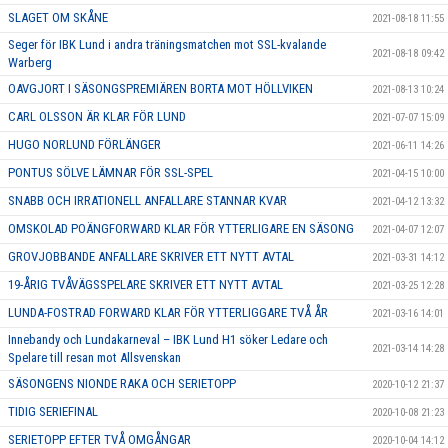
SLAGET OM SKÅNE
2021-08-18 11:55
Seger för IBK Lund i andra träningsmatchen mot SSL-kvalande
2021-08-18 09:42
Warberg
OAVGJORT I SÄSONGSPREMIÄREN BORTA MOT HÖLLVIKEN
2021-08-13 10:24
CARL OLSSON ÄR KLAR FÖR LUND
2021-07-07 15:09
HUGO NORLUND FÖRLÄNGER
2021-06-11 14:26
PONTUS SÖLVE LÄMNAR FÖR SSL-SPEL
2021-04-15 10:00
SNABB OCH IRRATIONELL ANFALLARE STANNAR KVAR
2021-04-12 13:32
OMSKOLAD POÄNGFORWARD KLAR FÖR YTTERLIGARE EN SÄSONG
2021-04-07 12:07
GROVJOBBANDE ANFALLARE SKRIVER ETT NYTT AVTAL
2021-03-31 14:12
19-ÅRIG TVÅVÄGSSPELARE SKRIVER ETT NYTT AVTAL
2021-03-25 12:28
LUNDA-FOSTRAD FORWARD KLAR FÖR YTTERLIGGARE TVÅ ÅR
2021-03-16 14:01
Innebandy och Lundakarneval – IBK Lund H1 söker Ledare och
2021-03-14 14:28
Spelare till resan mot Allsvenskan
SÄSONGENS NIONDE RAKA OCH SERIETOPP
2020-10-12 21:37
TIDIG SERIEFINAL
2020-10-08 21:23
SERIETOPP EFTER TVÅ OMGÅNGAR
2020-10-04 14:12