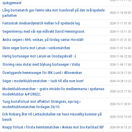
2024-11-19 11:55
sjukgymnast
Lång bortamatch gav femte raka mot Sundsvall på den svårspelade
2024-11-18 09:05
parketten
Fantastisk innebandymatch mellan två spelande lag
2024-11-11 07:30
Segerintervju med vår nya målvakt David Henningsson.
2024-11-10 11:35
Andra segern i NHL veckan, på lördag väntar Hovslätt
2024-11-07 21:50
Skön seger borta mot Lerum i veckomatchen
2024-11-07 16:45
Härlig bortaseger mot Lerum en Onsdagskväll :-)
2024-11-06 22:38
Stormig resa slutar med blytung bortaseger i Visby
2024-11-04 17:00
Övertygande hemmaseger för IBK Lund i Allsvenskan
2024-10-29 17:03
Seger i moderklubbsmatchen – tack till alla som kom!
2024-10-28 13:22
Moderklubbsmatchen – gratis inträde för medlemmarna i spelarnas
2024-10-22 17:55
moderklubbar &#128522;.
Tung bortaförlust mot effektivt Strängnäs, nya tag i
2024-10-17 20:01
moderklubbsmatchen lördagen 26/10.
Erik Risberg åter till Lerbäckshallen när hans Hässelby kommer på
2024-10-02 10:53
besök
Knapp förlust i första hemmamatchen i Arenan mot bra Karlstad IBF
2024-09-30 16:25