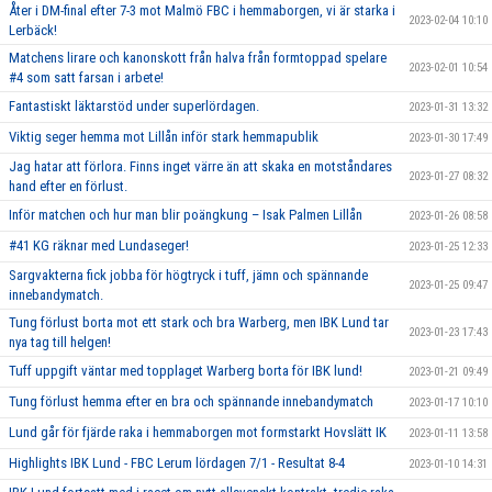
Åter i DM-final efter 7-3 mot Malmö FBC i hemmaborgen, vi är starka i
2023-02-04 10:10
Lerbäck!
Matchens lirare och kanonskott från halva från formtoppad spelare
2023-02-01 10:54
#4 som satt farsan i arbete!
Fantastiskt läktarstöd under superlördagen.
2023-01-31 13:32
Viktig seger hemma mot Lillån inför stark hemmapublik
2023-01-30 17:49
Jag hatar att förlora. Finns inget värre än att skaka en motståndares
2023-01-27 08:32
hand efter en förlust.
Inför matchen och hur man blir poängkung – Isak Palmen Lillån
2023-01-26 08:58
#41 KG räknar med Lundaseger!
2023-01-25 12:33
Sargvakterna fick jobba för högtryck i tuff, jämn och spännande
2023-01-25 09:47
innebandymatch.
Tung förlust borta mot ett stark och bra Warberg, men IBK Lund tar
2023-01-23 17:43
nya tag till helgen!
Tuff uppgift väntar med topplaget Warberg borta för IBK lund!
2023-01-21 09:49
Tung förlust hemma efter en bra och spännande innebandymatch
2023-01-17 10:10
Lund går för fjärde raka i hemmaborgen mot formstarkt Hovslätt IK
2023-01-11 13:58
Highlights IBK Lund - FBC Lerum lördagen 7/1 - Resultat 8-4
2023-01-10 14:31