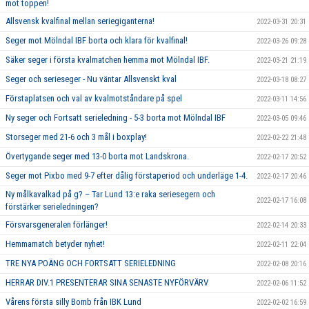
mot toppen!
Allsvensk kvalfinal mellan seriegiganterna!
2022-03-31 20:31
Seger mot Mölndal IBF borta och klara för kvalfinal!
2022-03-26 09:28
Säker seger i första kvalmatchen hemma mot Mölndal IBF.
2022-03-21 21:19
Seger och serieseger - Nu väntar Allsvenskt kval
2022-03-18 08:27
Förstaplatsen och val av kvalmotståndare på spel
2022-03-11 14:56
Ny seger och Fortsatt serieledning - 5-3 borta mot Mölndal IBF
2022-03-05 09:46
Storseger med 21-6 och 3 mål i boxplay!
2022-02-22 21:48
Övertygande seger med 13-0 borta mot Landskrona.
2022-02-17 20:52
Seger mot Pixbo med 9-7 efter dålig förstaperiod och underläge 1-4.
2022-02-17 20:46
Ny målkavalkad på g? – Tar Lund 13:e raka seriesegern och
2022-02-17 16:08
förstärker serieledningen?
Försvarsgeneralen förlänger!
2022-02-14 20:33
Hemmamatch betyder nyhet!
2022-02-11 22:04
TRE NYA POÄNG OCH FORTSATT SERIELEDNING
2022-02-08 20:16
HERRAR DIV.1 PRESENTERAR SINA SENASTE NYFÖRVÄRV
2022-02-06 11:52
Vårens första silly Bomb från IBK Lund
2022-02-02 16:59