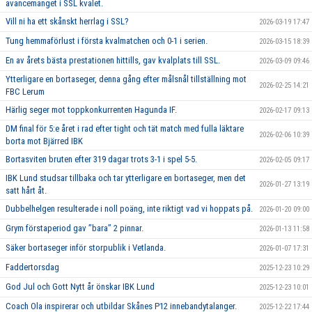
avancemanget i SSL kvalet.
Vill ni ha ett skånskt herrlag i SSL?
2026-03-19 17:47
Tung hemmaförlust i första kvalmatchen och 0-1 i serien.
2026-03-15 18:39
En av årets bästa prestationen hittills, gav kvalplats till SSL.
2026-03-09 09:46
Ytterligare en bortaseger, denna gång efter målsnål tillställning mot
2026-02-25 14:21
FBC Lerum
Härlig seger mot toppkonkurrenten Hagunda IF.
2026-02-17 09:13
DM final för 5:e året i rad efter tight och tät match med fulla läktare
2026-02-06 10:39
borta mot Bjärred IBK
Bortasviten bruten efter 319 dagar trots 3-1 i spel 5-5.
2026-02-05 09:17
IBK Lund studsar tillbaka och tar ytterligare en bortaseger, men det
2026-01-27 13:19
satt hårt åt.
Dubbelhelgen resulterade i noll poäng, inte riktigt vad vi hoppats på.
2026-01-20 09:00
Grym förstaperiod gav ’’bara’’ 2 pinnar.
2026-01-13 11:58
Säker bortaseger inför storpublik i Vetlanda.
2026-01-07 17:31
Faddertorsdag
2025-12-23 10:29
God Jul och Gott Nytt år önskar IBK Lund
2025-12-23 10:01
Coach Ola inspirerar och utbildar Skånes P12 innebandytalanger.
2025-12-22 17:44