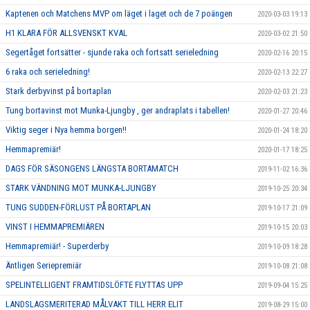
Kaptenen och Matchens MVP om läget i laget och de 7 poängen
2020-03-03 19:13
H1 KLARA FÖR ALLSVENSKT KVAL
2020-03-02 21:50
Segertåget fortsätter - sjunde raka och fortsatt serieledning
2020-02-16 20:15
6 raka och serieledning!
2020-02-13 22:27
Stark derbyvinst på bortaplan
2020-02-03 21:23
Tung bortavinst mot Munka-Ljungby , ger andraplats i tabellen!
2020-01-27 20:46
Viktig seger i Nya hemma borgen!!
2020-01-24 18:20
Hemmapremiär!
2020-01-17 18:25
DAGS FÖR SÄSONGENS LÄNGSTA BORTAMATCH
2019-11-02 16:36
STARK VÄNDNING MOT MUNKA-LJUNGBY
2019-10-25 20:34
TUNG SUDDEN-FÖRLUST PÅ BORTAPLAN
2019-10-17 21:09
VINST I HEMMAPREMIÄREN
2019-10-15 20:03
Hemmapremiär! - Superderby
2019-10-09 18:28
Äntligen Seriepremiär
2019-10-08 21:08
SPELINTELLIGENT FRAMTIDSLÖFTE FLYTTAS UPP
2019-09-04 15:25
LANDSLAGSMERITERAD MÅLVAKT TILL HERR ELIT
2019-08-29 15:00