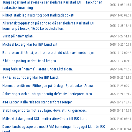
Tung seger mot allsvenska serieledarna Karlstad IBF – Tack för en
2025-11-03 11:55
fantastisk inramning
Riktigt stark laginsats tog bort Karlstadspöket!
2025-11-03 09:38
Allsvensk toppmatch på söndag då serieledarna Karlstad IBF
2025-10-28 15:46
kommer på besök, 16:00 Lerbäckshallen.
Vinst på hemmaplan!
2025-10-27 14:18
Michael Ekberg klar för IBK Lund Elit
2025-10-22 10:03
Bortaresan till Umeå, ett litet referat vid sidan av Innebandyn.
2025-10-17 09:42
5 härliga poäng under Umeå helgen.
2025-10-17 09:11
Tung förlust ’’hemma’’ i arena under Elithelgen.
2025-10-02 11:35
#77 Elias Lundberg klar för IBK Lund!
2025-09-25 18:10
Hemmapremiär och Elithelgen på lördag i Sparbanken Arena.
2025-09-25 09:21
Säker seger och hundraprocentig defensiv i seriepremiären.
2025-09-24 18:15
#14 Kapten Kalle Nilsson stänger försäsongen
2025-09-19 18:46
Stabil seger borta mot SSL laget Hovslätt IK i genrepet.
2025-09-18 19:05
Målvaktstalang med SSL meriter återvänder till IBK Lund
2025-09-09 06:44
Dansk landslagsspelare med 3 VM turneringar i bagaget klar för IBK
2025-09-08 06:44
Lund