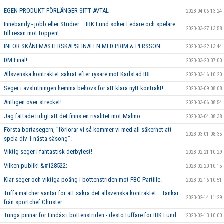
EGEN PRODUKT FÖRLÄNGER SITT AVTAL
2023-04-06 13:24
Innebandy - jobb eller Studier – IBK Lund söker Ledare och spelare
2023-03-27 13:58
till resan mot toppen!
INFÖR SKÅNEMÄSTERSKAPSFINALEN MED PRIM & PERSSON
2023-03-22 13:44
DM Final!
2023-03-20 07:00
Allsvenska kontraktet säkrat efter rysare mot Karlstad IBF.
2023-03-16 10:20
Seger i avslutningen hemma behövs för att klara nytt kontrakt!
2023-03-09 08:08
Äntligen över strecket!
2023-03-06 08:54
Jag fattade tidigt att det finns en rivalitet mot Malmö
2023-03-04 08:38
Första bortasegern, ’’förlorar vi så kommer vi med all säkerhet att
2023-03-01 08:35
spela div 1 nästa säsong’’.
Viktig seger i fantastisk derbyfest!
2023-02-21 10:29
Vilken publik! &#128522;
2023-02-20 10:15
Klar seger och viktiga poäng i bottenstriden mot FBC Partille.
2023-02-16 10:51
Tuffa matcher väntar för att säkra det allsvenska kontraktet – tankar
2023-02-14 11:29
från sportchef Christer.
Tunga pinnar för Lindås i bottenstriden - desto tuffare för IBK Lund
2023-02-13 10:00