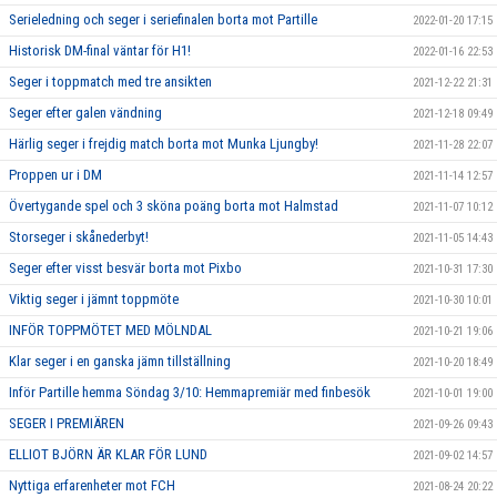
Serieledning och seger i seriefinalen borta mot Partille
2022-01-20 17:15
Historisk DM-final väntar för H1!
2022-01-16 22:53
Seger i toppmatch med tre ansikten
2021-12-22 21:31
Seger efter galen vändning
2021-12-18 09:49
Härlig seger i frejdig match borta mot Munka Ljungby!
2021-11-28 22:07
Proppen ur i DM
2021-11-14 12:57
Övertygande spel och 3 sköna poäng borta mot Halmstad
2021-11-07 10:12
Storseger i skånederbyt!
2021-11-05 14:43
Seger efter visst besvär borta mot Pixbo
2021-10-31 17:30
Viktig seger i jämnt toppmöte
2021-10-30 10:01
INFÖR TOPPMÖTET MED MÖLNDAL
2021-10-21 19:06
Klar seger i en ganska jämn tillställning
2021-10-20 18:49
Inför Partille hemma Söndag 3/10: Hemmapremiär med finbesök
2021-10-01 19:00
SEGER I PREMIÄREN
2021-09-26 09:43
ELLIOT BJÖRN ÄR KLAR FÖR LUND
2021-09-02 14:57
Nyttiga erfarenheter mot FCH
2021-08-24 20:22