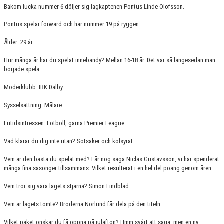
KONTAKT
Bakom lucka nummer 6 döljer sig lagkaptenen Pontus Linde Olofsson.
Pontus spelar forward och har nummer 19 på ryggen.
MATCHER
Ålder: 29 år.
HERRAR ALLSVENSKAN 25/26
Hur många år har du spelat innebandy? Mellan 16-18 år. Det var så längesedan man
började spela.
SKÅNEMÄSTERSKAPEN 21/22
Moderklubb: IBK Dalby
Sysselsättning: Målare.
Fritidsintressen: Fotboll, gärna Premier League.
Vad klarar du dig inte utan? Sötsaker och kolsyrat.
Vem är den bästa du spelat med? Får nog säga Niclas Gustavsson, vi har spenderat
många fina säsonger tillsammans. Vilket resulterat i en hel del poäng genom åren.
Vem tror sig vara lagets stjärna? Simon Lindblad.
Vem är lagets tomte? Bröderna Norlund får dela på den titeln.
Vilket paket önskar du få öppna på julafton? Hmm svårt att säga, men en ny