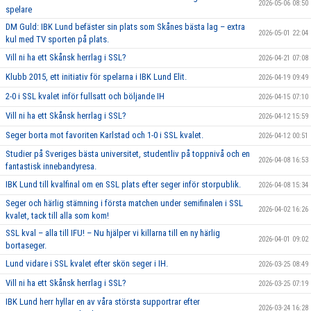
2026-05-06 08:50
spelare
DM Guld: IBK Lund befäster sin plats som Skånes bästa lag – extra
2026-05-01 22:04
kul med TV sporten på plats.
Vill ni ha ett Skånsk herrlag i SSL?
2026-04-21 07:08
Klubb 2015, ett initiativ för spelarna i IBK Lund Elit.
2026-04-19 09:49
2-0 i SSL kvalet inför fullsatt och böljande IH
2026-04-15 07:10
Vill ni ha ett Skånsk herrlag i SSL?
2026-04-12 15:59
Seger borta mot favoriten Karlstad och 1-0 i SSL kvalet.
2026-04-12 00:51
Studier på Sveriges bästa universitet, studentliv på toppnivå och en
2026-04-08 16:53
fantastisk innebandyresa.
IBK Lund till kvalfinal om en SSL plats efter seger inför storpublik.
2026-04-08 15:34
Seger och härlig stämning i första matchen under semifinalen i SSL
2026-04-02 16:26
kvalet, tack till alla som kom!
SSL kval – alla till IFU! – Nu hjälper vi killarna till en ny härlig
2026-04-01 09:02
bortaseger.
Lund vidare i SSL kvalet efter skön seger i IH.
2026-03-25 08:49
Vill ni ha ett Skånsk herrlag i SSL?
2026-03-25 07:19
IBK Lund herr hyllar en av våra största supportrar efter
2026-03-24 16:28