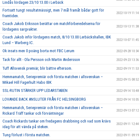
Lindås lördagen 23/10 13.00 i Lerbäck
Fortsatt tungt resultatmässigt, men 7 mål framåt bådar gott för
2022-10-19 11:14
framtiden.
Coach Jakob Eriksson berättar om matchförberedelserna för
2022-10-13 11:38
lördagens sargvakter.
Coach Jakob inför lördagens match, 8/10 13.00 Lerbäckshallen, IBK
2022-10-07 11:45
Lund – Warberg IC.
Ok insats men 0 poäng borta mot FBC Lerum
2022-09-28 10:34
Tack för allt - Ola Persson och Martin Andersson
2022-09-23 13:36
Tuff Allsvensk premiär, blir bättre eftersom.
2022-09-19 11:53
Hemmamatch, Seriepremiär och första matchen i allsvenskan –
2022-09-15 08:52
Mikael Hill Fagerhult Habo IBK
SSL-RUTIN STÄRKER UPP LEDARSTABEN
2022-09-14 10:48
LOVANDE BACK ANSLUTER FRÅN FC HELSINGBORG
2022-09-14 10:05
Hemmamatch, Seriepremiär och första matchen i allsvenskan –
2022-09-13 07:12
Rickard Träff tankar och förväntningar
Coach Rickards tankar om fredagens drabbning och vad som krävs
2022-09-11 12:44
idag för att vända på steken.
Tung förlust i första matchen.
2022-09-11 09:19