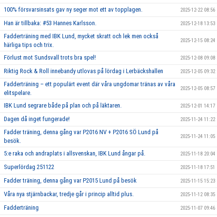
100% försvarsinsats gav ny seger mot ett av topplagen.
2025-12-22 08:56
Han är tillbaka: #53 Hannes Karlsson.
2025-12-18 13:53
Fadderträning med IBK Lund, mycket skratt och lek men också
2025-12-15 08:24
härliga tips och trix.
Förlust mot Sundsvall trots bra spel!
2025-12-08 09:08
Riktig Rock & Roll innebandy utlovas på lördag i Lerbäckshallen
2025-12-05 09:32
Fadderträning – ett populärt event där våra ungdomar tränas av våra
2025-12-05 08:57
elitspelare.
IBK Lund segrare både på plan och på läktaren.
2025-12-01 14:17
Dagen då inget fungerade!
2025-11-24 11:22
Fadder träning, denna gång var P2016 NV + P2016 SÖ Lund på
2025-11-24 11:05
besök.
5:e raka och andraplats i allsvenskan, IBK Lund ångar på.
2025-11-18 20:04
Superlördag 251122
2025-11-18 17:51
Fadder träning, denna gång var P2015 Lund på besök
2025-11-15 15:23
Våra nya stjärnbackar, tredje går i princip alltid plus.
2025-11-12 08:35
Fadderträning
2025-11-07 09:46