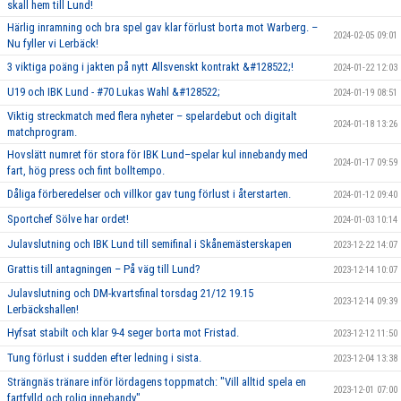
skall hem till Lund!
Härlig inramning och bra spel gav klar förlust borta mot Warberg. –
2024-02-05 09:01
Nu fyller vi Lerbäck!
3 viktiga poäng i jakten på nytt Allsvenskt kontrakt &#128522;!
2024-01-22 12:03
U19 och IBK Lund - #70 Lukas Wahl &#128522;
2024-01-19 08:51
Viktig streckmatch med flera nyheter – spelardebut och digitalt
2024-01-18 13:26
matchprogram.
Hovslätt numret för stora för IBK Lund–spelar kul innebandy med
2024-01-17 09:59
fart, hög press och fint bolltempo.
Dåliga förberedelser och villkor gav tung förlust i återstarten.
2024-01-12 09:40
Sportchef Sölve har ordet!
2024-01-03 10:14
Julavslutning och IBK Lund till semifinal i Skånemästerskapen
2023-12-22 14:07
Grattis till antagningen – På väg till Lund?
2023-12-14 10:07
Julavslutning och DM-kvartsfinal torsdag 21/12 19.15
2023-12-14 09:39
Lerbäckshallen!
Hyfsat stabilt och klar 9-4 seger borta mot Fristad.
2023-12-12 11:50
Tung förlust i sudden efter ledning i sista.
2023-12-04 13:38
Strängnäs tränare inför lördagens toppmatch: "Vill alltid spela en
2023-12-01 07:00
fartfylld och rolig innebandy"