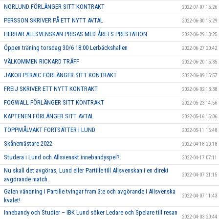
NORLUND FÖRLÄNGER SITT KONTRAKT
2022-07-07 15:26
PERSSON SKRIVER PÅ ETT NYTT AVTAL
2022-06-30 15:29
HERRAR ALLSVENSKAN PRISAS MED ÅRETS PRESTATION
2022-06-29 13:25
Öppen träning torsdag 30/6 18:00 Lerbäckshallen
2022-06-27 20:42
VÄLKOMMEN RICKARD TRÄFF
2022-06-20 15:35
JAKOB PERAIC FÖRLÄNGER SITT KONTRAKT
2022-06-09 15:57
FREIJ SKRIVER ETT NYTT KONTRAKT
2022-06-02 13:38
FOGWALL FÖRLÄNGER SITT KONTRAKT
2022-05-23 14:56
KAPTENEN FÖRLÄNGER SITT AVTAL
2022-05-16 15:06
TOPPMÅLVAKT FORTSÄTTER I LUND
2022-05-11 15:48
Skånemästare 2022
2022-04-18 20:18
Studera i Lund och Allsvenskt innebandyspel?
2022-04-17 07:11
Nu skall det avgöras, Lund eller Partille till Allsvenskan i en direkt
2022-04-07 21:15
avgörande match.
Galen vändning i Partille tvingar fram 3:e och avgörande i Allsvenska
2022-04-07 11:43
kvalet!
Innebandy och Studier – IBK Lund söker Ledare och Spelare till resan
2022-04-03 20:44