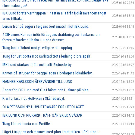
IBK Lund fortsatt med i racet om nytt allsvenskt kontrakt, tredje raka
2023-01-09 20:59
i hemmaborgen!
IBK Lund förstärker truppen – nästan alla från fjolårsavancemanget
2023-01-06 13:48
är nu tillbaka!
Lerum tror på seger i helgens bortamatch mot IBK Lund.
2023-01-05 16:48
#53Hannes Karlson inför lördagens drabbning och tankarna om
2023-01-05 10:53
första månaden tillbaka i Lunda dressen.
Tung bortaförlust mot ytterligare ett topplag
2022-12-20 10:45
Tung förlust borta mot Karlstad trots ledning o bra spel!
2022-12-12 18:34
IBK Lund starkast i tätt och tufft Skånederby
2022-12-05 08:27
Kniven på strupen för bägge lagen i lördagens lokalderby.
2022-12-02 11:42
HANNES KARLSSON ÅTERVÄNDER TILL LUND
2022-12-01 15:02
Seger för IBK Lund med Ola i båset och Hjalmar på plan.
2022-11-29 13:52
Klar förlust mot Höllviken i Skånederbyt.
2022-11-25 12:31
OLA PERSSON NY HUVUDTRÄNARE FÖR HERRLAGET
2022-11-22 16:29
IBK LUND OCH RICKARD TRÄFF GÅR SKILDA VÄGAR
2022-11-22 14:42
Tung förlust borta mot Partille!
2022-11-16 09:19
Läget i truppen och mannen med plus i statistiken - IBK Lund –
2022-10-20 08:48