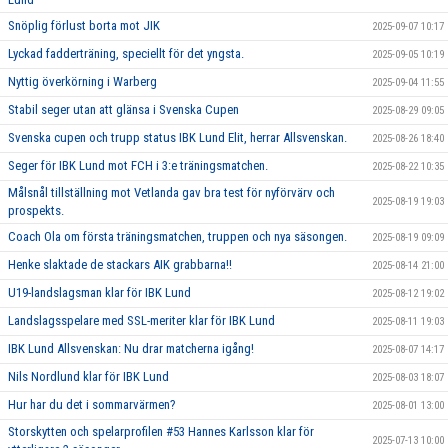
Snöplig förlust borta mot JIK
2025-09-07 10:17
Lyckad fadderträning, speciellt för det yngsta.
2025-09-05 10:19
Nyttig överkörning i Warberg
2025-09-04 11:55
Stabil seger utan att glänsa i Svenska Cupen
2025-08-29 09:05
Svenska cupen och trupp status IBK Lund Elit, herrar Allsvenskan.
2025-08-26 18:40
Seger för IBK Lund mot FCH i 3:e träningsmatchen.
2025-08-22 10:35
Målsnål tillställning mot Vetlanda gav bra test för nyförvärv och
2025-08-19 19:03
prospekts.
Coach Ola om första träningsmatchen, truppen och nya säsongen.
2025-08-19 09:09
Henke slaktade de stackars AIK grabbarna!!
2025-08-14 21:00
U19-landslagsman klar för IBK Lund
2025-08-12 19:02
Landslagsspelare med SSL-meriter klar för IBK Lund
2025-08-11 19:03
IBK Lund Allsvenskan: Nu drar matcherna igång!
2025-08-07 14:17
Nils Nordlund klar för IBK Lund
2025-08-03 18:07
Hur har du det i sommarvärmen?
2025-08-01 13:00
Storskytten och spelarprofilen #53 Hannes Karlsson klar för
2025-07-13 10:00