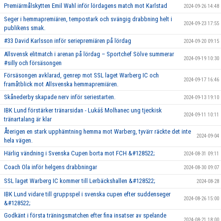
Premiärmålskytten Emil Wahl inför lördagens match mot Karlstad
2024-09-26 14:48
Seger i hemmapremiären, tempostark och svängig drabbning helt i
2024-09-23 17:55
publikens smak.
#33 David Karlsson inför seriepremiären på lördag
2024-09-20 09:15
Allsvensk elitmatch i arenan på lördag – Sportchef Sölve summerar
2024-09-19 10:30
#silly och försäsongen
Försäsongen avklarad, genrep mot SSL laget Warberg IC och
2024-09-17 16:46
framåtblick mot Allsvenska hemmapremiären.
Skånederby skapade nerv inför seriestarten.
2024-09-13 19:10
IBK Lund förstärker tränarsidan - Lukáš Molhanec ung tjeckisk
2024-09-11 10:11
tränartalang är klar
Återigen en stark upphämtning hemma mot Warberg, tyvärr räckte det inte
2024-09-04
hela vägen.
Härlig vändning i Svenska Cupen borta mot FCH &#128522;
2024-08-31 09:11
Coach Ola inför helgens drabbningar
2024-08-30 09:07
SSL laget Warberg IC kommer till Lerbäckshallen &#128522;
2024-08-28
IBK Lund vidare till gruppspel i svenska cupen efter suddenseger
2024-08-26 15:00
&#128522;
Godkänt i första träningsmatchen efter fina insatser av spelande
2024-08-21 18:00