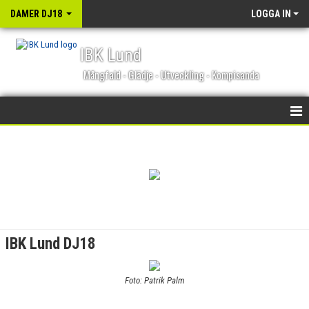
DAMER DJ18
LOGGA IN
IBK Lund
Mångfald - Glädje - Utveckling - Kompisanda
HEM
NYHETER
KALENDER
MATCHER
IBK Lund DJ18
TRUPPEN
Foto: Patrik Palm
BILDGALLERI