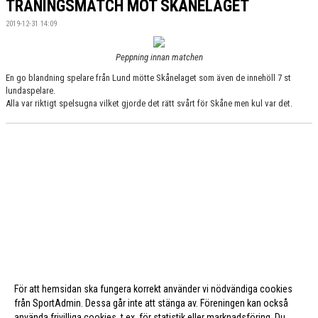
TRÄNINGSMATCH MOT SKÅNELAGET
2019-12-31 14:09
Peppning innan matchen
En go blandning spelare från Lund mötte Skånelaget som även de innehöll 7 st
lundaspelare.
Alla var riktigt spelsugna vilket gjorde det rätt svårt för Skåne men kul var det.
För att hemsidan ska fungera korrekt använder vi nödvändiga cookies
från SportAdmin. Dessa går inte att stänga av. Föreningen kan också
använda frivilliga cookies, t.ex. för statistik eller marknadsföring. Du