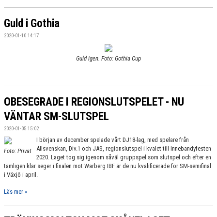
DOKUMENT
Guld i Gothia
KONTAKT
2020-01-10 14:17
TÄVLINGAR
Guld igen. Foto: Gothia Cup
OBESEGRADE I REGIONSLUTSPELET - NU
VÄNTAR SM-SLUTSPEL
2020-01-05 15:02
I början av december spelade vårt DJ18-lag, med spelare från
Allsvenskan, Div.1 och JAS, regionslutspel i kvalet till Innebandyfesten
Foto: Privat
2020. Laget tog sig igenom såväl gruppspel som slutspel och efter en
tämligen klar seger i finalen mot Warberg IBF är de nu kvalificerade för SM-semifinal
i Växjö i april.
Läs mer »