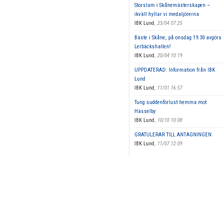
Storslam i Skånemästerskapen –
ikväll hyllar vi medaljörerna
IBK Lund
,
23/04 07:25
Bäste i Skåne, på onsdag 19.30 avgörs 
Lerbäckshallen!
IBK Lund
,
20/04 10:19
UPPDATERAD: Information från IBK
Lund
IBK Lund
,
11/01 16:57
Tung suddenförlust hemma mot
Hässelby
IBK Lund
,
10/10 10:08
GRATULERAR TILL ANTAGNINGEN
IBK Lund
,
11/07 12:09