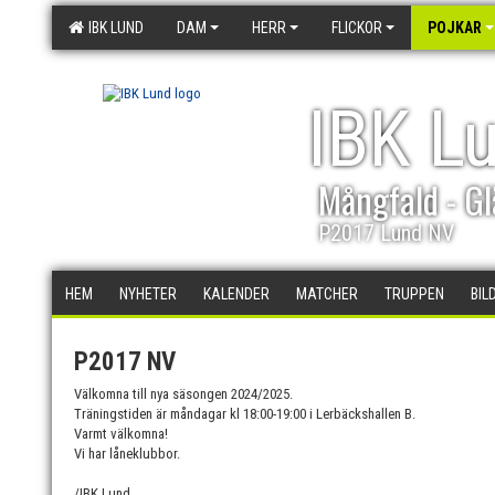
IBK LUND
DAM
HERR
FLICKOR
POJKAR
IBK L
Mångfald - Gl
P2017 Lund NV
HEM
NYHETER
KALENDER
MATCHER
TRUPPEN
BIL
P2017 NV
Välkomna till nya säsongen 2024/2025.
Träningstiden är måndagar kl 18:00-19:00 i Lerbäckshallen B.
Varmt välkomna!
Vi har låneklubbor.
/IBK Lund