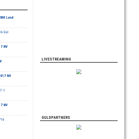
IBK Lund
16 Gul
17 NV
LIVESTREAMING
V
2017 NV
7 -1
17 NV
GULDPARTNERS
F16