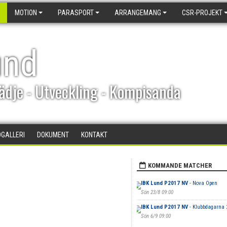
MOTION
PARASPORT
ARRANGEMANG
CSR-PROJEKT
und
ädje - Utveckling - Kompisanda
DGALLERI
DOKUMENT
KONTAKT
KOMMANDE MATCHER
IBK Lund P2017 NV
- Nova Open
Sön 23/8 09:00
IBK Lund P2017 NV
- Klubbdagarna 
Sön 6/9 09:00