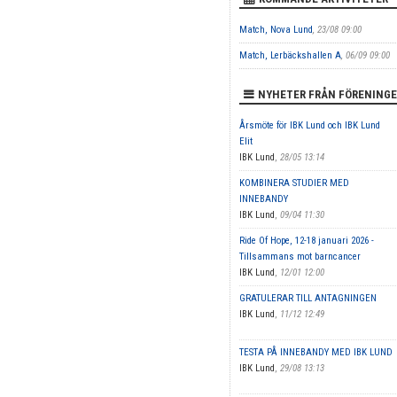
Match, Nova Lund
, 23/08 09:00
Match, Lerbäckshallen A
, 06/09 09:00
NYHETER FRÅN FÖRENING
Årsmöte för IBK Lund och IBK Lund
Elit
IBK Lund
,
28/05 13:14
KOMBINERA STUDIER MED
INNEBANDY
IBK Lund
,
09/04 11:30
Ride Of Hope, 12-18 januari 2026 -
Tillsammans mot barncancer
IBK Lund
,
12/01 12:00
GRATULERAR TILL ANTAGNINGEN
IBK Lund
,
11/12 12:49
TESTA PÅ INNEBANDY MED IBK LUND
IBK Lund
,
29/08 13:13