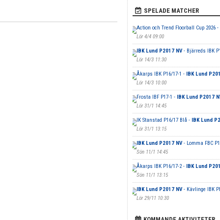
SPELADE MATCHER
Action och Trend Floorball Cup 2026 -
Lör 4/4 09:00
IBK Lund P2017 NV
- Bjärreds IBK P
Lör 14/3 11:30
Åkarps IBK P16/17-1 -
IBK Lund P20
Lör 14/3 10:00
Frosta IBF P17-1 -
IBK Lund P2017 N
Lör 31/1 14:45
IK Stanstad P16/17 Blå -
IBK Lund P
Lör 31/1 13:15
IBK Lund P2017 NV
- Lomma FBC P1
Sön 11/1 14:45
Åkarps IBK P16/17-2 -
IBK Lund P20
Sön 11/1 13:15
IBK Lund P2017 NV
- Kävlinge IBK P
Lör 29/11 10:30
KOMMANDE AKTIVITETER