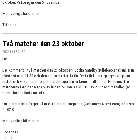
oktober. Vi kör igen den 6 november.
DOKUMENT
Med vänliga hälsningar
KONTAKT
Tränarna
Två matcher den 23 oktober
2022-10-13 21:50
Hej,
Det kommer bli två matcher den 23 oktober i Södra Sandby (Killebäckshallen). Den
första startar 11.30 och den andra startar 13.00. Detta är första gången vi spelar
match och vi kommer dela ut matchtröjor när vi kommit till hallen. Preliminärt är
matcherna färdigspelade vi tvåtiden. Vi samlas kl. 10.30 vid Vipeholmshallen (en
timme innan första match).
Om ni har några frågor så är det bara att ringa mig (Johannes Albertsson) på 0708-
658318
Med vänliga hälsningar
Johannes
Jacob