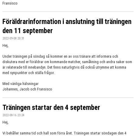
Fransisco
Föräldrarinformation i anslutning till träningen
den 11 september
2022-09-08 20:31
Hej,
Under träningen på söndag så kommer en av oss tränare att informera och
diskutera med er föräldrar om kommande matcher, samåkning och andra saker som
är relaterade till innebandyn. Det finns naturligtvis då också utrymme att komma
med synpunkter och ställa frågor.
Med vänliga hälsningar
Johannes, Jacob och Fransisco
Träningen startar den 4 september
2022-08-16 23:24
Hej,
Vi behåller samma tid och hall som förra året. Träningen startar söndagen den 4