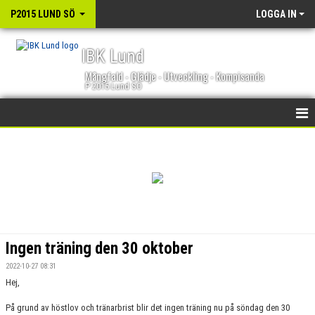
P2015 LUND SÖ
LOGGA IN
IBK Lund
Mångfald - Glädje - Utveckling - Kompisanda
P 2015 Lund SÖ
HEM
NYHETER
KALENDER
MATCHER
Ingen träning den 30 oktober
TRUPPEN
2022-10-27 08:31
Hej,
BILDGALLERI
På grund av höstlov och tränarbrist blir det ingen träning nu på söndag den 30