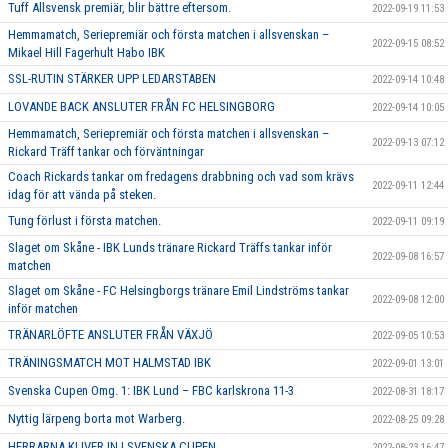
Tuff Allsvensk premiär, blir bättre eftersom.
2022-09-19 11:53
Hemmamatch, Seriepremiär och första matchen i allsvenskan –
2022-09-15 08:52
Mikael Hill Fagerhult Habo IBK
SSL-RUTIN STÄRKER UPP LEDARSTABEN
2022-09-14 10:48
LOVANDE BACK ANSLUTER FRÅN FC HELSINGBORG
2022-09-14 10:05
Hemmamatch, Seriepremiär och första matchen i allsvenskan –
2022-09-13 07:12
Rickard Träff tankar och förväntningar
Coach Rickards tankar om fredagens drabbning och vad som krävs
2022-09-11 12:44
idag för att vända på steken.
Tung förlust i första matchen.
2022-09-11 09:19
Slaget om Skåne - IBK Lunds tränare Rickard Träffs tankar inför
2022-09-08 16:57
matchen
Slaget om Skåne - FC Helsingborgs tränare Emil Lindströms tankar
2022-09-08 12:00
inför matchen
TRÄNARLÖFTE ANSLUTER FRÅN VÄXJÖ
2022-09-05 10:53
TRÄNINGSMATCH MOT HALMSTAD IBK
2022-09-01 13:01
Svenska Cupen Omg. 1: IBK Lund – FBC karlskrona 11-3
2022-08-31 18:17
Nyttig lärpeng borta mot Warberg.
2022-08-25 09:28
HERRARNA KLIVER IN I SVENSKA CUPEN
2022-08-23 16:47