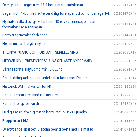
Övertygande seger med 13-0 borta mot Landskrona.
2022-02-17 20:52
Seger mot Pixbo med 9-7 efter dålig förstaperiod och underläge 1-4.
2022-02-17 20:46
Ny målkavalkad på g? – Tar Lund 13:e raka seriesegern och
2022-02-17 16:08
förstärker serieledningen?
Försvarsgeneralen förlänger!
2022-02-14 20:33
Hemmamatch betyder nyhet!
2022-02-11 22:04
TRE NYA POÄNG OCH FORTSATT SERIELEDNING
2022-02-08 20:16
HERRAR DIV.1 PRESENTERAR SINA SENASTE NYFÖRVÄRV
2022-02-06 11:52
Vårens första silly Bomb från IBK Lund
2022-02-02 16:59
Serieledning och seger i seriefinalen borta mot Partille
2022-01-20 17:15
Historisk DM-final väntar för H1!
2022-01-16 22:53
Seger i toppmatch med tre ansikten
2021-12-22 21:31
Seger efter galen vändning
2021-12-18 09:49
Härlig seger i frejdig match borta mot Munka Ljungby!
2021-11-28 22:07
Proppen ur i DM
2021-11-14 12:57
Övertygande spel och 3 sköna poäng borta mot Halmstad
2021-11-07 10:12