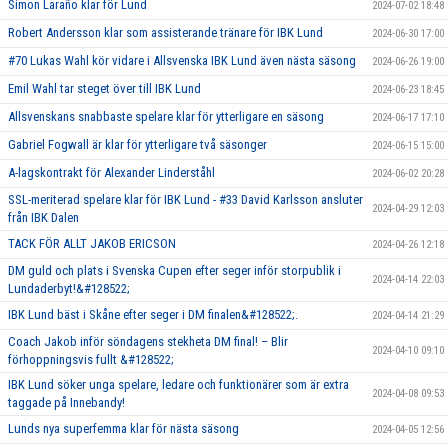
Simon Laraño klar för Lund
2024-07-02 18:48
Robert Andersson klar som assisterande tränare för IBK Lund
2024-06-30 17:00
#70 Lukas Wahl kör vidare i Allsvenska IBK Lund även nästa säsong
2024-06-26 19:00
Emil Wahl tar steget över till IBK Lund
2024-06-23 18:45
Allsvenskans snabbaste spelare klar för ytterligare en säsong
2024-06-17 17:10
Gabriel Fogwall är klar för ytterligare två säsonger
2024-06-15 15:00
A-lagskontrakt för Alexander Linderståhl
2024-06-02 20:28
SSL-meriterad spelare klar för IBK Lund - #33 David Karlsson ansluter
2024-04-29 12:03
från IBK Dalen
TACK FÖR ALLT JAKOB ERICSON
2024-04-26 12:18
DM guld och plats i Svenska Cupen efter seger inför storpublik i
2024-04-14 22:03
Lundaderbyt!&#128522;
IBK Lund bäst i Skåne efter seger i DM finalen&#128522;.
2024-04-14 21:29
Coach Jakob inför söndagens stekheta DM final! – Blir
2024-04-10 09:10
förhoppningsvis fullt &#128522;
IBK Lund söker unga spelare, ledare och funktionärer som är extra
2024-04-08 09:53
taggade på Innebandy!
Lunds nya superfemma klar för nästa säsong
2024-04-05 12:56