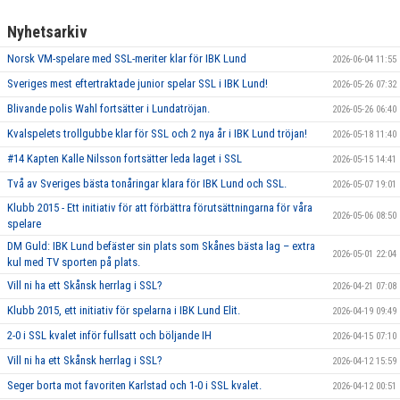
Nyhetsarkiv
Norsk VM-spelare med SSL-meriter klar för IBK Lund
2026-06-04 11:55
Sveriges mest eftertraktade junior spelar SSL i IBK Lund!
2026-05-26 07:32
Blivande polis Wahl fortsätter i Lundatröjan.
2026-05-26 06:40
Kvalspelets trollgubbe klar för SSL och 2 nya år i IBK Lund tröjan!
2026-05-18 11:40
#14 Kapten Kalle Nilsson fortsätter leda laget i SSL
2026-05-15 14:41
Två av Sveriges bästa tonåringar klara för IBK Lund och SSL.
2026-05-07 19:01
Klubb 2015 - Ett initiativ för att förbättra förutsättningarna för våra
2026-05-06 08:50
spelare
DM Guld: IBK Lund befäster sin plats som Skånes bästa lag – extra
2026-05-01 22:04
kul med TV sporten på plats.
Vill ni ha ett Skånsk herrlag i SSL?
2026-04-21 07:08
Klubb 2015, ett initiativ för spelarna i IBK Lund Elit.
2026-04-19 09:49
2-0 i SSL kvalet inför fullsatt och böljande IH
2026-04-15 07:10
Vill ni ha ett Skånsk herrlag i SSL?
2026-04-12 15:59
Seger borta mot favoriten Karlstad och 1-0 i SSL kvalet.
2026-04-12 00:51