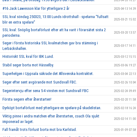
2025-04-20 10:27
#16 Jack Lawesson klar för ytterligare 2 år
2025-04-13 14:39
SSL kval söndag 250323, 13:00 Lunds idrottshall - spelarna ''fullsatt
2025-03-21 15:02
blir en extra spelare''
SSL kval: Snöplig bortaförlust efter att ha varit i förarsätet sista 2
2025-03-20 13:57
perioderna.
Seger i första historiska SSL kvalmatchen gav bra stämning i
2025-03-17 14:11
Lerbäckshallen.
Historiskt SSL kval för IBK Lund.
2025-03-12 15:15
Stabil seger borta mot Hässelby.
2025-03-06 19:27
Superhelgen i Uppsala säkrade det Allsvenska kontraktet.
2025-03-04 22:13
Seger efter sent avgörande mot Sundsvall FBC.
2025-02-26 10:04
Segerintervju efter sena 5-4 vinsten mot Sundsvall FBC
2025-02-24 09:49
Första segern efter återstarten!
2025-02-20 11:58
Dyrköpt bortaförlust med ytterligare en spelare på skadelistan.
2025-02-18 16:24
Viktig pinne i andra matchen efter återstarten, coach Ola sjukt
2025-02-14 11:00
imponerad av laget.
Fall framåt trots förlust borta mot bra Karlstad.
2025-01-09 07:58