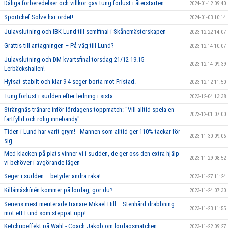
Dåliga förberedelser och villkor gav tung förlust i återstarten.
2024-01-12 09:40
Sportchef Sölve har ordet!
2024-01-03 10:14
Julavslutning och IBK Lund till semifinal i Skånemästerskapen
2023-12-22 14:07
Grattis till antagningen – På väg till Lund?
2023-12-14 10:07
Julavslutning och DM-kvartsfinal torsdag 21/12 19.15
2023-12-14 09:39
Lerbäckshallen!
Hyfsat stabilt och klar 9-4 seger borta mot Fristad.
2023-12-12 11:50
Tung förlust i sudden efter ledning i sista.
2023-12-04 13:38
Strängnäs tränare inför lördagens toppmatch: "Vill alltid spela en
2023-12-01 07:00
fartfylld och rolig innebandy"
Tiden i Lund har varit grym! - Mannen som alltid ger 110% tackar för
2023-11-30 09:06
sig
Med klacken på plats vinner vi i sudden, de ger oss den extra hjälp
2023-11-29 08:52
vi behöver i avgörande lägen
Seger i sudden – betyder andra raka!
2023-11-27 11:24
Kíllámáskínén kommer på lördag, gör du?
2023-11-24 07:30
Seriens mest meriterade tränare Mikael Hill – Stenhård drabbning
2023-11-23 11:55
mot ett Lund som steppat upp!
Ketchupeffekt på Wahl - Coach Jakob om lördagsmatchen
2023-11-22 09:27