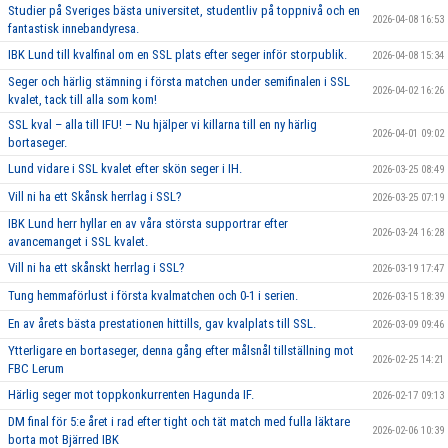
Studier på Sveriges bästa universitet, studentliv på toppnivå och en
2026-04-08 16:53
fantastisk innebandyresa.
IBK Lund till kvalfinal om en SSL plats efter seger inför storpublik.
2026-04-08 15:34
Seger och härlig stämning i första matchen under semifinalen i SSL
2026-04-02 16:26
kvalet, tack till alla som kom!
SSL kval – alla till IFU! – Nu hjälper vi killarna till en ny härlig
2026-04-01 09:02
bortaseger.
Lund vidare i SSL kvalet efter skön seger i IH.
2026-03-25 08:49
Vill ni ha ett Skånsk herrlag i SSL?
2026-03-25 07:19
IBK Lund herr hyllar en av våra största supportrar efter
2026-03-24 16:28
avancemanget i SSL kvalet.
Vill ni ha ett skånskt herrlag i SSL?
2026-03-19 17:47
Tung hemmaförlust i första kvalmatchen och 0-1 i serien.
2026-03-15 18:39
En av årets bästa prestationen hittills, gav kvalplats till SSL.
2026-03-09 09:46
Ytterligare en bortaseger, denna gång efter målsnål tillställning mot
2026-02-25 14:21
FBC Lerum
Härlig seger mot toppkonkurrenten Hagunda IF.
2026-02-17 09:13
DM final för 5:e året i rad efter tight och tät match med fulla läktare
2026-02-06 10:39
borta mot Bjärred IBK