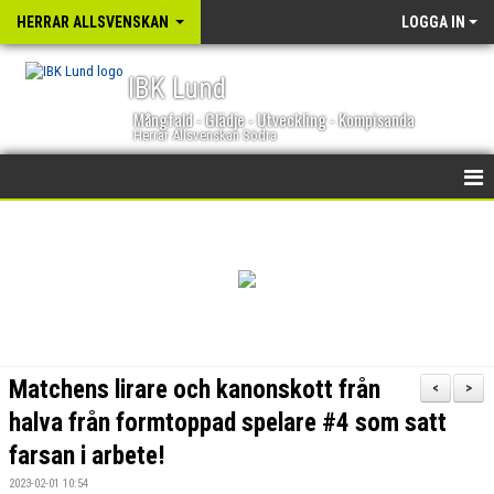
HERRAR ALLSVENSKAN
LOGGA IN
IBK Lund
Mångfald - Glädje - Utveckling - Kompisanda
Herrar Allsvenskan Södra
HEM
NYHETER
KALENDER
TRUPPEN
Matchens lirare och kanonskott från
<
>
GÄSTBOK
halva från formtoppad spelare #4 som satt
farsan i arbete!
BILDGALLERI
2023-02-01 10:54