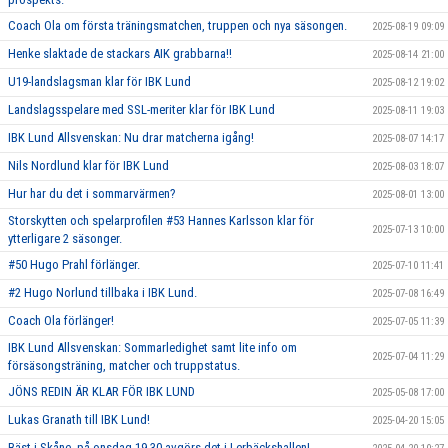
Coach Ola om första träningsmatchen, truppen och nya säsongen.
2025-08-19 09:09
Henke slaktade de stackars AIK grabbarna!!
2025-08-14 21:00
U19-landslagsman klar för IBK Lund
2025-08-12 19:02
Landslagsspelare med SSL-meriter klar för IBK Lund
2025-08-11 19:03
IBK Lund Allsvenskan: Nu drar matcherna igång!
2025-08-07 14:17
Nils Nordlund klar för IBK Lund
2025-08-03 18:07
Hur har du det i sommarvärmen?
2025-08-01 13:00
Storskytten och spelarprofilen #53 Hannes Karlsson klar för
2025-07-13 10:00
ytterligare 2 säsonger.
#50 Hugo Prahl förlänger.
2025-07-10 11:41
#2 Hugo Norlund tillbaka i IBK Lund.
2025-07-08 16:49
Coach Ola förlänger!
2025-07-05 11:39
IBK Lund Allsvenskan: Sommarledighet samt lite info om
2025-07-04 11:29
försäsongsträning, matcher och truppstatus.
JÖNS REDIN ÄR KLAR FÖR IBK LUND
2025-05-08 17:00
Lukas Granath till IBK Lund!
2025-04-20 15:05
Bäst i Skåne, på onsdag 19.30 avgörs det i Lerbäckshallen!