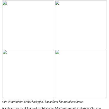
KONTAKT
MATCHER
HERRAR ALLSVENSKAN 25/26
SKÅNEMÄSTERSKAPEN 21/22
Foto #PatrikPalm Stabil backpjäs i kanonform blir matchens lirare.
Matchens lirare och kanonskott från halva från formtoppad spelare #4 Christian