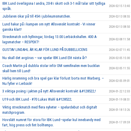
IBK Lund överlägsna I andra, 20-8 i skott och 3-1 mål talar sitt tydliga
2024-02-15 13:40
språk.
Jubilaren ökar på till 454 i jubileumsmatchen.
2024-02-13 08:55
Lund hakar på i kampen om nytt Allsvenskt kontrakt - Vi vinner
2024-02-13 08:50
ganska klart!
Streckmatch och hyllningar, lördag 13.00 Lerbäckshallen. 400 A-
2024-02-08 11:58
lagsmatcher – RESPEKT!
GUSTAV LINDAHL ÄR KLAR FÖR LUND PÅ DUBBELLICENS
2024-02-07 11:45
Nu skall det avgöras – var spelar IBK Lund Elit nästa år?
2024-02-05 15:00
Coach Martin på dubbla stolar inför DM semifinalen men bucklan
2024-02-05 11:55
skall hem till Lund!
Härlig inramning och bra spel gav klar förlust borta mot Warberg. –
2024-02-05 09:01
Nu fyller vi Lerbäck!
3 viktiga poäng i jakten på nytt Allsvenskt kontrakt &#128522;!
2024-01-22 12:03
U19 och IBK Lund - #70 Lukas Wahl &#128522;
2024-01-19 08:51
Viktig streckmatch med flera nyheter – spelardebut och digitalt
2024-01-18 13:26
matchprogram.
Hovslätt numret för stora för IBK Lund–spelar kul innebandy med
2024-01-17 09:59
fart, hög press och fint bolltempo.