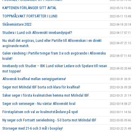
KAPTENEN FÖRLÄNGER SITT AVTAL
2022-05-16 15:06
TOPPMÅLVAKT FORTSÄTTER I LUND
2022-05-11 15:48
Skånemästare 2022
2022-04-18 20:18
Studera i Lund och Allsvenskt innebandyspel?
2022-04-17 07:11
Nu skall det avgöras, Lund eller Partille till Allsvenskan i en direkt
2022-04-07 21:15
avgörande match.
Galen vändning i Partille tvingar fram 3:e och avgörande i Allsvenska
2022-04-07 11:43
kvalet!
Innebandy och Studier – IBK Lund söker Ledare och Spelare till resan
2022-04-03 20:44
mot toppen!
Allsvensk kvalfinal mellan seriegiganterna!
2022-03-31 20:31
Seger mot Mölndal IBF borta och klara för kvalfinal!
2022-03-26 09:28
Säker seger i första kvalmatchen hemma mot Mölndal IBF.
2022-03-21 21:19
Seger och serieseger - Nu väntar Allsvenskt kval
2022-03-18 08:27
Förstaplatsen och val av kvalmotståndare på spel
2022-03-11 14:56
Ny seger och Fortsatt serieledning - 5-3 borta mot Mölndal IBF
2022-03-05 09:46
Storseger med 21-6 och 3 mål i boxplay!
2022-02-22 21:48