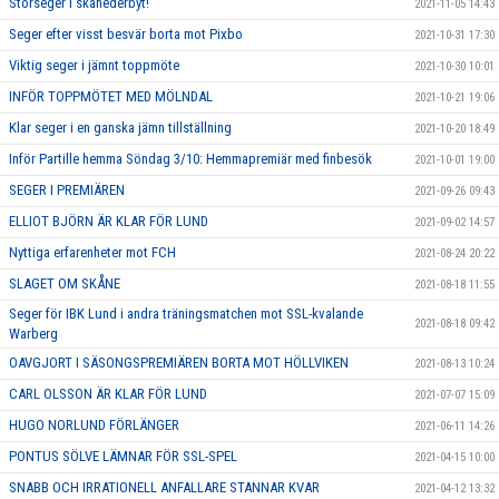
Storseger i skånederbyt!
2021-11-05 14:43
Seger efter visst besvär borta mot Pixbo
2021-10-31 17:30
Viktig seger i jämnt toppmöte
2021-10-30 10:01
INFÖR TOPPMÖTET MED MÖLNDAL
2021-10-21 19:06
Klar seger i en ganska jämn tillställning
2021-10-20 18:49
Inför Partille hemma Söndag 3/10: Hemmapremiär med finbesök
2021-10-01 19:00
SEGER I PREMIÄREN
2021-09-26 09:43
ELLIOT BJÖRN ÄR KLAR FÖR LUND
2021-09-02 14:57
Nyttiga erfarenheter mot FCH
2021-08-24 20:22
SLAGET OM SKÅNE
2021-08-18 11:55
Seger för IBK Lund i andra träningsmatchen mot SSL-kvalande
2021-08-18 09:42
Warberg
OAVGJORT I SÄSONGSPREMIÄREN BORTA MOT HÖLLVIKEN
2021-08-13 10:24
CARL OLSSON ÄR KLAR FÖR LUND
2021-07-07 15:09
HUGO NORLUND FÖRLÄNGER
2021-06-11 14:26
PONTUS SÖLVE LÄMNAR FÖR SSL-SPEL
2021-04-15 10:00
SNABB OCH IRRATIONELL ANFALLARE STANNAR KVAR
2021-04-12 13:32