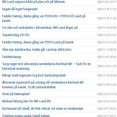
IBK Lund segrare både på plan och på läktaren.
2025-12-01 14:17
Dagen då inget fungerade!
2025-11-24 11:22
Fadder träning, denna gång var P2016 NV + P2016 SÖ Lund på
2025-11-24 11:05
besök.
5:e raka och andraplats i allsvenskan, IBK Lund ångar på.
2025-11-18 20:04
Superlördag 251122
2025-11-18 17:51
Fadder träning, denna gång var P2015 Lund på besök
2025-11-15 15:23
Våra nya stjärnbackar, tredje går i princip alltid plus.
2025-11-12 08:35
Fadderträning
2025-11-07 09:46
Tung seger mot allsvenska serieledarna Karlstad IBF – Tack för en
2025-11-03 11:55
fantastisk inramning
Riktigt stark laginsats tog bort Karlstadspöket!
2025-11-03 09:38
Allsvensk toppmatch på söndag då serieledarna Karlstad IBF
2025-10-28 15:46
kommer på besök, 16:00 Lerbäckshallen.
Vinst på hemmaplan!
2025-10-27 14:18
Michael Ekberg klar för IBK Lund Elit
2025-10-22 10:03
Bortaresan till Umeå, ett litet referat vid sidan av Innebandyn.
2025-10-17 09:42
5 härliga poäng under Umeå helgen.
2025-10-17 09:11