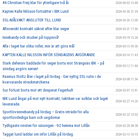
#4 Christian Freij klar för ytterligare två år
2024-04-02 15:48
Kapten Kalle Nilsson fortsätter i IBK Lund
2024-03-30 21:59
SSL-MÅLVAKT ANSLUTER TILL LUND
2024-03-26 12:00
Allsvenskt kontrakt säkrat efter klar seger
2024-03-21 17:06
Innebandy och studier på toppnivå!
2024-03-18 15:24
Alla i laget har olika roller, min är att göra mål
2024-03-15 09:30
KAPTEN KALLE NILSSON INFÖR SÖNDAGENS AVGÖRANDE
2024-03-14 11:43
Stark defensiv bäddade för seger borta mot Strängnäs IBK – på
2024-03-12 11:44
söndag avgörs serien!
Rasmus Stoltz åter i laget på lördag - Ger nyttig SSL-rutin i de
2024-03-08 11:54
kvarvarande streckmatcherna
Sur förlust borta mot ett desperat Fagerhult
2024-03-07 15:41
IBK Lund ångar på mot nytt kontrakt, taktiken var solklar och laget
2024-02-27 14:26
levererade.
Sportlovsinnebandy på lördag – Gratis inträde för alla
2024-02-22 10:02
sportlovslediga barn och ungdomar
Tydligaste vinsten för säsongen - 9-2 hemma mot Lillån
2024-02-20 08:38
Taggat lund laddar om inför Lillån på lördag.
2024-02-15 14:15