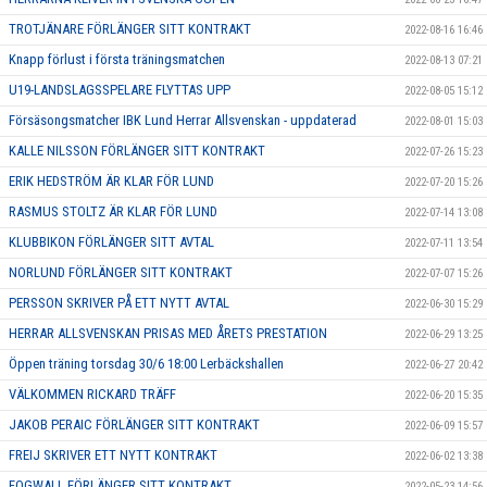
TROTJÄNARE FÖRLÄNGER SITT KONTRAKT
2022-08-16 16:46
Knapp förlust i första träningsmatchen
2022-08-13 07:21
U19-LANDSLAGSSPELARE FLYTTAS UPP
2022-08-05 15:12
Försäsongsmatcher IBK Lund Herrar Allsvenskan - uppdaterad
2022-08-01 15:03
KALLE NILSSON FÖRLÄNGER SITT KONTRAKT
2022-07-26 15:23
ERIK HEDSTRÖM ÄR KLAR FÖR LUND
2022-07-20 15:26
RASMUS STOLTZ ÄR KLAR FÖR LUND
2022-07-14 13:08
KLUBBIKON FÖRLÄNGER SITT AVTAL
2022-07-11 13:54
NORLUND FÖRLÄNGER SITT KONTRAKT
2022-07-07 15:26
PERSSON SKRIVER PÅ ETT NYTT AVTAL
2022-06-30 15:29
HERRAR ALLSVENSKAN PRISAS MED ÅRETS PRESTATION
2022-06-29 13:25
Öppen träning torsdag 30/6 18:00 Lerbäckshallen
2022-06-27 20:42
VÄLKOMMEN RICKARD TRÄFF
2022-06-20 15:35
JAKOB PERAIC FÖRLÄNGER SITT KONTRAKT
2022-06-09 15:57
FREIJ SKRIVER ETT NYTT KONTRAKT
2022-06-02 13:38
FOGWALL FÖRLÄNGER SITT KONTRAKT
2022-05-23 14:56