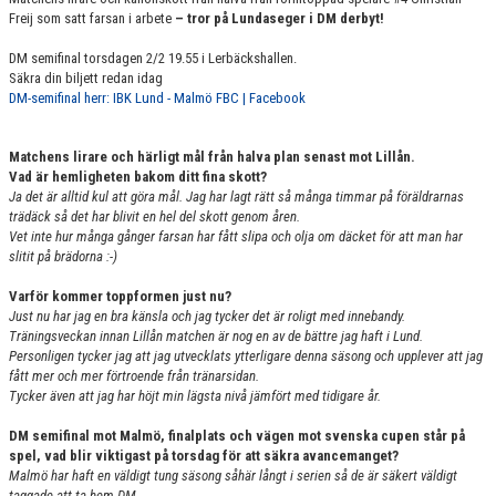
Freij som satt farsan i arbete
– tror på Lundaseger i DM derbyt!
DM semifinal torsdagen 2/2 19.55 i Lerbäckshallen.
Säkra din biljett redan idag
DM-semifinal herr: IBK Lund - Malmö FBC | Facebook
Matchens lirare och härligt mål från halva plan senast mot Lillån.
Vad är hemligheten bakom ditt fina skott?
Ja det är alltid kul att göra mål. Jag har lagt rätt så många timmar på föräldrarnas
trädäck så det har blivit en hel del skott genom åren.
Vet inte hur många gånger farsan har fått slipa och olja om däcket för att man har
slitit på brädorna :-)
Varför kommer toppformen just nu?
Just nu har jag en bra känsla och jag tycker det är roligt med innebandy.
Träningsveckan innan Lillån matchen är nog en av de bättre jag haft i Lund.
Personligen tycker jag att jag utvecklats ytterligare denna säsong och upplever att jag
fått mer och mer förtroende från tränarsidan.
Tycker även att jag har höjt min lägsta nivå jämfört med tidigare år.
DM semifinal mot Malmö, finalplats och vägen mot svenska cupen står på
spel, vad blir viktigast på torsdag för att säkra avancemanget?
Malmö har haft en väldigt tung säsong såhär långt i serien så de är säkert väldigt
taggade att ta hem DM.