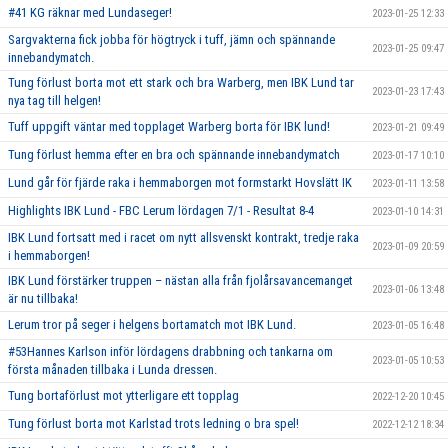
#41 KG räknar med Lundaseger!
2023-01-25 12:33
Sargvakterna fick jobba för högtryck i tuff, jämn och spännande
2023-01-25 09:47
innebandymatch.
Tung förlust borta mot ett stark och bra Warberg, men IBK Lund tar
2023-01-23 17:43
nya tag till helgen!
Tuff uppgift väntar med topplaget Warberg borta för IBK lund!
2023-01-21 09:49
Tung förlust hemma efter en bra och spännande innebandymatch
2023-01-17 10:10
Lund går för fjärde raka i hemmaborgen mot formstarkt Hovslätt IK
2023-01-11 13:58
Highlights IBK Lund - FBC Lerum lördagen 7/1 - Resultat 8-4
2023-01-10 14:31
IBK Lund fortsatt med i racet om nytt allsvenskt kontrakt, tredje raka
2023-01-09 20:59
i hemmaborgen!
IBK Lund förstärker truppen – nästan alla från fjolårsavancemanget
2023-01-06 13:48
är nu tillbaka!
Lerum tror på seger i helgens bortamatch mot IBK Lund.
2023-01-05 16:48
#53Hannes Karlson inför lördagens drabbning och tankarna om
2023-01-05 10:53
första månaden tillbaka i Lunda dressen.
Tung bortaförlust mot ytterligare ett topplag
2022-12-20 10:45
Tung förlust borta mot Karlstad trots ledning o bra spel!
2022-12-12 18:34