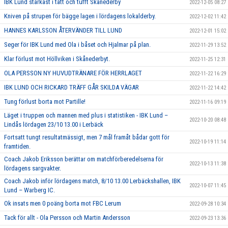
IBK Lund starkast i tätt och tufft Skånederby
2022-12-05 08:27
Kniven på strupen för bägge lagen i lördagens lokalderby.
2022-12-02 11:42
HANNES KARLSSON ÅTERVÄNDER TILL LUND
2022-12-01 15:02
Seger för IBK Lund med Ola i båset och Hjalmar på plan.
2022-11-29 13:52
Klar förlust mot Höllviken i Skånederbyt.
2022-11-25 12:31
OLA PERSSON NY HUVUDTRÄNARE FÖR HERRLAGET
2022-11-22 16:29
IBK LUND OCH RICKARD TRÄFF GÅR SKILDA VÄGAR
2022-11-22 14:42
Tung förlust borta mot Partille!
2022-11-16 09:19
Läget i truppen och mannen med plus i statistiken - IBK Lund –
2022-10-20 08:48
Lindås lördagen 23/10 13.00 i Lerbäck
Fortsatt tungt resultatmässigt, men 7 mål framåt bådar gott för
2022-10-19 11:14
framtiden.
Coach Jakob Eriksson berättar om matchförberedelserna för
2022-10-13 11:38
lördagens sargvakter.
Coach Jakob inför lördagens match, 8/10 13.00 Lerbäckshallen, IBK
2022-10-07 11:45
Lund – Warberg IC.
Ok insats men 0 poäng borta mot FBC Lerum
2022-09-28 10:34
Tack för allt - Ola Persson och Martin Andersson
2022-09-23 13:36