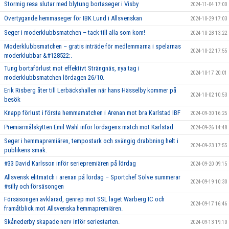
Stormig resa slutar med blytung bortaseger i Visby
2024-11-04 17:00
Övertygande hemmaseger för IBK Lund i Allsvenskan
2024-10-29 17:03
Seger i moderklubbsmatchen – tack till alla som kom!
2024-10-28 13:22
Moderklubbsmatchen – gratis inträde för medlemmarna i spelarnas
2024-10-22 17:55
moderklubbar &#128522;.
Tung bortaförlust mot effektivt Strängnäs, nya tag i
2024-10-17 20:01
moderklubbsmatchen lördagen 26/10.
Erik Risberg åter till Lerbäckshallen när hans Hässelby kommer på
2024-10-02 10:53
besök
Knapp förlust i första hemmamatchen i Arenan mot bra Karlstad IBF
2024-09-30 16:25
Premiärmålskytten Emil Wahl inför lördagens match mot Karlstad
2024-09-26 14:48
Seger i hemmapremiären, tempostark och svängig drabbning helt i
2024-09-23 17:55
publikens smak.
#33 David Karlsson inför seriepremiären på lördag
2024-09-20 09:15
Allsvensk elitmatch i arenan på lördag – Sportchef Sölve summerar
2024-09-19 10:30
#silly och försäsongen
Försäsongen avklarad, genrep mot SSL laget Warberg IC och
2024-09-17 16:46
framåtblick mot Allsvenska hemmapremiären.
Skånederby skapade nerv inför seriestarten.
2024-09-13 19:10