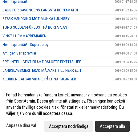
Hemmapremiär!
2020-01-17 18:25
DAGS FÖR SÄSONGENS LÄNGSTA BORTAMATCH
2019-11-02 16:36
STARK VÄNDNING MOT MUNKA-LJUNGBY
2019-10-25 20:34
TUNG SUDDEN-FÖRLUST PÅ BORTAPLAN
2019-10-17 21:09
VINST I HEMMAPREMIÄREN
2019-10-15 20:03
Hemmapremiär! - Superderby
2019-10-09 18:28
Äntligen Seriepremiär
2019-10-08 21:08
SPELINTELLIGENT FRAMTIDSLÖFTE FLYTTAS UPP
2019-09-04 15:25
LANDSLAGSMERITERAD MÅLVAKT TILL HERR ELIT
2019-08-29 15:00
KLUBBEN SATSAR VIDARE PÅ EGNA TALANGER
2019-08-27 18:00
TALANGFULL DUO SKRIVER NYA AVTAL
2019-08-09 19:03
För att hemsidan ska fungera korrekt använder vi nödvändiga cookies
POÄNGMASKIN ÄR KLAR FÖR LUND
2019-06-10 18:10
från SportAdmin. Dessa går inte att stänga av. Föreningen kan också
KRAFTFULL BACK ÄR KLAR FÖR HERR ELIT
2019-06-06 20:00
använda frivilliga cookies, t.ex. för statistik eller marknadsföring. Du
väljer själv om du vill acceptera dessa.
KARAKTÄRSSPELARE BLIR FÖRSTA NYFÖRVÄRVET FÖR HERR ELIT
2019-06-05 11:49
KLUBBLOJAL SPELARE FÖRLÄNGER FÖR YTTERLIGARE EN SÄSONG
2019-05-23 15:45
Anpassa dina val
Acceptera nödvändiga
Acceptera alla
EN AV SKÅNES BÄSTA BACKAR SIGNERAR NYTT AVTAL
2019-05-22 17:45