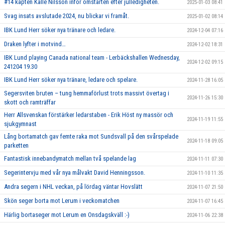
#14 kapten Kalle Nilsson inför omstarten efter julledigheten.
2025-01-03 08:41
Svag insats avslutade 2024, nu blickar vi framåt.
2025-01-02 08:14
IBK Lund Herr söker nya tränare och ledare.
2024-12-04 07:16
Draken lyfter i motvind…
2024-12-02 18:31
IBK Lund playing Canada national team - Lerbäckshallen Wednesday,
2024-12-02 09:15
241204 19.30
IBK Lund Herr söker nya tränare, ledare och spelare.
2024-11-28 16:05
Segersviten bruten – tung hemmaförlust trots massivt övertag i
2024-11-26 15:30
skott och ramträffar
Herr Allsvenskan förstärker ledarstaben - Erik Höst ny massör och
2024-11-19 11:55
sjukgymnast
Lång bortamatch gav femte raka mot Sundsvall på den svårspelade
2024-11-18 09:05
parketten
Fantastisk innebandymatch mellan två spelande lag
2024-11-11 07:30
Segerintervju med vår nya målvakt David Henningsson.
2024-11-10 11:35
Andra segern i NHL veckan, på lördag väntar Hovslätt
2024-11-07 21:50
Skön seger borta mot Lerum i veckomatchen
2024-11-07 16:45
Härlig bortaseger mot Lerum en Onsdagskväll :-)
2024-11-06 22:38