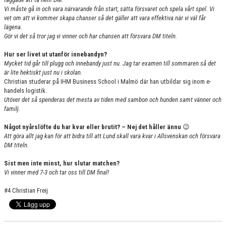
Vi måste gå in och vara närvarande från start, sätta försvaret och spela vårt spel. Vi
vet om att vi kommer skapa chanser så det gäller att vara effektiva när vi väl får
lägena.
Gör vi det så tror jag vi vinner och har chansen att försvara DM titeln.
Hur ser livet ut utanför innebandyn?
Mycket tid går till plugg och innebandy just nu. Jag tar examen till sommaren så det
är lite hektiskt just nu i skolan.
Christian studerar på IHM Business School i Malmö där han utbildar sig inom e-
handels logistik.
Utöver det så spenderas det mesta av tiden med sambon och hunden samt vänner och
familj.
Något nyårslöfte du har kvar eller brutit? – Nej det håller ännu
😉
Att göra allt jag kan för att bidra till att Lund skall vara kvar i Allsvenskan och försvara
DM titeln.
Sist men inte minst, hur slutar matchen?
Vi vinner med 7-3 och tar oss till DM final!
#4 Christian Freij