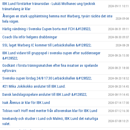
IBK Lund förstärker tränarsidan - Lukáš Molhanec ung tjeckisk
2024-09-11 10:11
tränartalang är klar
Återigen en stark upphämtning hemma mot Warberg, tyvärr räckte det inte
2024-09-04
hela vägen.
Härlig vändning i Svenska Cupen borta mot FCH &#128522;
2024-08-31 09:11
Coach Ola inför helgens drabbningar
2024-08-30 09:07
SSL laget Warberg IC kommer till Lerbäckshallen &#128522;
2024-08-28
IBK Lund vidare till gruppspel i svenska cupen efter suddenseger
2024-08-26 15:00
&#128522;
Godkänt i första träningsmatchen efter fina insatser av spelande
2024-08-21 18:00
nyförvärv.
Svenska cupen lördag 24/8 17.30 Lerbäckshallen &#128522;
2024-08-20 18:52
#21 Mika Jokikokko ansluter till IBK Lund.
2024-08-20 14:45
Dansk landslagsspelare ansluter till IBK Lund! &#128522;
2024-08-19 14:45
Isak Ålenius är klar för IBK Lund
2024-07-14 17:00
Tobias van’t Hoff med meriter från allsvenskan klar för IBK Lund
2024-07-12 16:30
Innebandy och studier i Lund och Malmö, IBK Lund det naturliga
2024-07-08 10:21
valet.