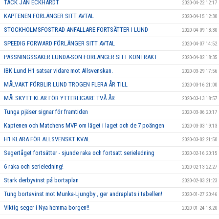
TACK JAN ECKHARDT
2020-04-22 12:17
KAPTENEN FÖRLÄNGER SITT AVTAL
2020-04-15 12:30
STOCKHOLMSFOSTRAD ANFALLARE FORTSÄTTER I LUND
2020-04-09 18:30
SPEEDIG FORWARD FÖRLÄNGER SITT AVTAL
2020-04-07 14:52
PASSNINGSSÄKER LUNDA-SON FÖRLÄNGER SITT KONTRAKT
2020-04-02 18:35
IBK Lund H1 satsar vidare mot Allsvenskan.
2020-03-29 17:56
MÅLVAKT FÖRBLIR LUND TROGEN FLERA ÅR TILL
2020-03-16 21:00
MÅLSKYTT KLAR FÖR YTTERLIGARE TVÅ ÅR
2020-03-13 18:57
Tunga pjäser signar för framtiden
2020-03-06 20:17
Kaptenen och Matchens MVP om läget i laget och de 7 poängen
2020-03-03 19:13
H1 KLARA FÖR ALLSVENSKT KVAL
2020-03-02 21:50
Segertåget fortsätter - sjunde raka och fortsatt serieledning
2020-02-16 20:15
6 raka och serieledning!
2020-02-13 22:27
Stark derbyvinst på bortaplan
2020-02-03 21:23
Tung bortavinst mot Munka-Ljungby , ger andraplats i tabellen!
2020-01-27 20:46
Viktig seger i Nya hemma borgen!!
2020-01-24 18:20