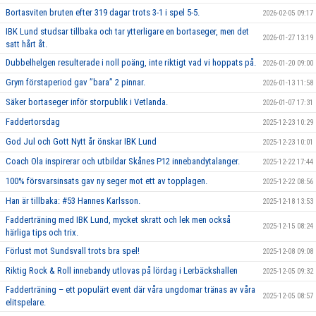
Bortasviten bruten efter 319 dagar trots 3-1 i spel 5-5.
2026-02-05 09:17
IBK Lund studsar tillbaka och tar ytterligare en bortaseger, men det
2026-01-27 13:19
satt hårt åt.
Dubbelhelgen resulterade i noll poäng, inte riktigt vad vi hoppats på.
2026-01-20 09:00
Grym förstaperiod gav ’’bara’’ 2 pinnar.
2026-01-13 11:58
Säker bortaseger inför storpublik i Vetlanda.
2026-01-07 17:31
Faddertorsdag
2025-12-23 10:29
God Jul och Gott Nytt år önskar IBK Lund
2025-12-23 10:01
Coach Ola inspirerar och utbildar Skånes P12 innebandytalanger.
2025-12-22 17:44
100% försvarsinsats gav ny seger mot ett av topplagen.
2025-12-22 08:56
Han är tillbaka: #53 Hannes Karlsson.
2025-12-18 13:53
Fadderträning med IBK Lund, mycket skratt och lek men också
2025-12-15 08:24
härliga tips och trix.
Förlust mot Sundsvall trots bra spel!
2025-12-08 09:08
Riktig Rock & Roll innebandy utlovas på lördag i Lerbäckshallen
2025-12-05 09:32
Fadderträning – ett populärt event där våra ungdomar tränas av våra
2025-12-05 08:57
elitspelare.