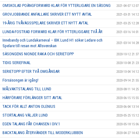
OMSKOLAD POÄNGFORWARD KLAR FÖR YTTERLIGARE EN SÄSONG
2021-04-07 12:07
GROVJOBBANDE ANFALLARE SKRIVER ETT NYTT AVTAL
2021-03-31 14:12
19-ÅRIG TVÅVÄGSSPELARE SKRIVER ETT NYTT AVTAL
2021-03-25 12:28
LUNDA-FOSTRAD FORWARD KLAR FÖR YTTERLIGGARE TVÅ ÅR
2021-03-16 14:01
Innebandy och Lundakarneval – IBK Lund H1 söker Ledare och
2021-03-14 14:28
Spelare till resan mot Allsvenskan
SÄSONGENS NIONDE RAKA OCH SERIETOPP
2020-10-12 21:37
TIDIG SERIEFINAL
2020-10-08 21:23
SERIETOPP EFTER TVÅ OMGÅNGAR
2020-10-04 14:12
Försäsongen är igång!
2020-09-14 21:55
MÅLVAKTSTALANG TILL LUND
2020-08-11 14:25
HÄRFÖRARE FÖRLÄNGER SITT AVTAL
2020-06-15 15:55
TACK FÖR ALLT ANTON OLENIUS
2020-06-04 13:14
STORTALANG VÄLJER LUND
2020-05-25 15:12
EGEN TALANG FÅR CHANSEN I DIV.1
2020-05-18 15:06
BACKTALANG ÅTERVÄNDER TILL MODERKLUBBEN
2020-04-27 14:42