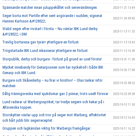
Spännande matcher innan juluppehållet och serievändningen.
2023-11-21 13:49
Seger borta mot Partille efter sent avgörande i sudden, signerat
2023-11-20 09:45
Hannes Karlsson &#128522;
Stabil seger efter rivstart i första – Nu väntar IBK Lund derby
2023-11-13 11:32
&#128522; i DM
Trevlig bortaresa gav tyvärr ytterligare en förlust.
2023-11-13 10:43
Trögstartade IBK Lund inkasserar ytterligare en förlust
2023-11-13 10:34
Storpublik, derby och burgare - förlust på grund av usel första!
2023-10-31 11:00
Mycket innebandy för Genarpsonen som har nyckelroll i både IBK
2023-10-26 17:04
Genarp och IBK Lund.
Burgare och Skånederby – nu firar vi höstlov! – Olas tankar inför
2023-10-25 08:52
matchen
Dålig träningsvecka med sjukdomar gav 2 pinnar, trots uselt försvar
2023-10-23 09:58
Lund raderar ut Warbergsspöket, tar tredje segern och hakar på i
2023-10-15 11:50
Allsvenska toppen.
Storskytten växlar upp och tror på seger mot Warberg, effektivitet
2023-10-12 16:43
och hårt jobb blir segerreceptet.
Gruppen och lagkänslan viktig för Warbergs framgångar
2023-10-11 16:23