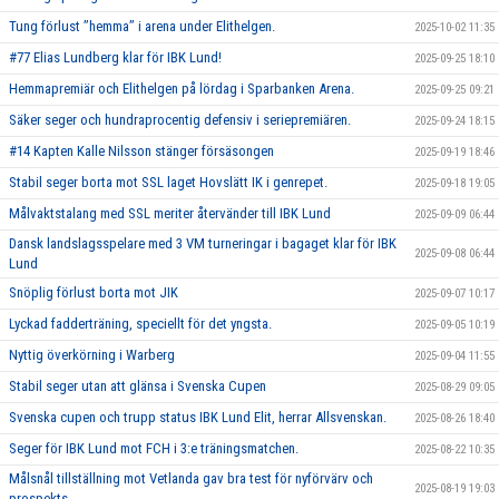
Tung förlust ’’hemma’’ i arena under Elithelgen.
2025-10-02 11:35
#77 Elias Lundberg klar för IBK Lund!
2025-09-25 18:10
Hemmapremiär och Elithelgen på lördag i Sparbanken Arena.
2025-09-25 09:21
Säker seger och hundraprocentig defensiv i seriepremiären.
2025-09-24 18:15
#14 Kapten Kalle Nilsson stänger försäsongen
2025-09-19 18:46
Stabil seger borta mot SSL laget Hovslätt IK i genrepet.
2025-09-18 19:05
Målvaktstalang med SSL meriter återvänder till IBK Lund
2025-09-09 06:44
Dansk landslagsspelare med 3 VM turneringar i bagaget klar för IBK
2025-09-08 06:44
Lund
Snöplig förlust borta mot JIK
2025-09-07 10:17
Lyckad fadderträning, speciellt för det yngsta.
2025-09-05 10:19
Nyttig överkörning i Warberg
2025-09-04 11:55
Stabil seger utan att glänsa i Svenska Cupen
2025-08-29 09:05
Svenska cupen och trupp status IBK Lund Elit, herrar Allsvenskan.
2025-08-26 18:40
Seger för IBK Lund mot FCH i 3:e träningsmatchen.
2025-08-22 10:35
Målsnål tillställning mot Vetlanda gav bra test för nyförvärv och
2025-08-19 19:03
prospekts.