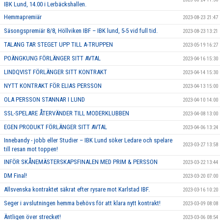
IBK Lund, 14.00 i Lerbäckshallen.
Hemmapremiär
2023-08-23 21:47
Säsongspremiär 8/8, Höllviken IBF – IBK lund, 5-5 vid full tid.
2023-08-23 13:21
TALANG TAR STEGET UPP TILL A-TRUPPEN
2023-05-19 16:27
POÄNGKUNG FÖRLÄNGER SITT AVTAL
2023-04-16 15:30
LINDQVIST FÖRLÄNGER SITT KONTRAKT
2023-04-14 15:30
NYTT KONTRAKT FÖR ELIAS PERSSON
2023-04-13 15:00
OLA PERSSON STANNAR I LUND
2023-04-10 14:00
SSL-SPELARE ÅTERVÄNDER TILL MODERKLUBBEN
2023-04-08 13:00
EGEN PRODUKT FÖRLÄNGER SITT AVTAL
2023-04-06 13:24
Innebandy - jobb eller Studier – IBK Lund söker Ledare och spelare
2023-03-27 13:58
till resan mot toppen!
INFÖR SKÅNEMÄSTERSKAPSFINALEN MED PRIM & PERSSON
2023-03-22 13:44
DM Final!
2023-03-20 07:00
Allsvenska kontraktet säkrat efter rysare mot Karlstad IBF.
2023-03-16 10:20
Seger i avslutningen hemma behövs för att klara nytt kontrakt!
2023-03-09 08:08
Äntligen över strecket!
2023-03-06 08:54