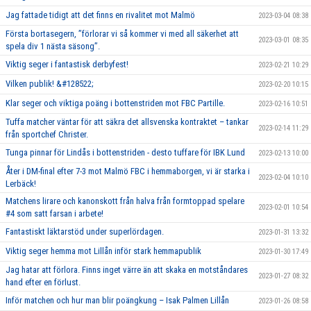
Jag fattade tidigt att det finns en rivalitet mot Malmö
2023-03-04 08:38
Första bortasegern, ’’förlorar vi så kommer vi med all säkerhet att
2023-03-01 08:35
spela div 1 nästa säsong’’.
Viktig seger i fantastisk derbyfest!
2023-02-21 10:29
Vilken publik! &#128522;
2023-02-20 10:15
Klar seger och viktiga poäng i bottenstriden mot FBC Partille.
2023-02-16 10:51
Tuffa matcher väntar för att säkra det allsvenska kontraktet – tankar
2023-02-14 11:29
från sportchef Christer.
Tunga pinnar för Lindås i bottenstriden - desto tuffare för IBK Lund
2023-02-13 10:00
Åter i DM-final efter 7-3 mot Malmö FBC i hemmaborgen, vi är starka i
2023-02-04 10:10
Lerbäck!
Matchens lirare och kanonskott från halva från formtoppad spelare
2023-02-01 10:54
#4 som satt farsan i arbete!
Fantastiskt läktarstöd under superlördagen.
2023-01-31 13:32
Viktig seger hemma mot Lillån inför stark hemmapublik
2023-01-30 17:49
Jag hatar att förlora. Finns inget värre än att skaka en motståndares
2023-01-27 08:32
hand efter en förlust.
Inför matchen och hur man blir poängkung – Isak Palmen Lillån
2023-01-26 08:58