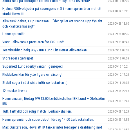
Andra raka på bortaplan för IBK Lund – skyttarna levererar!
2023-10-10 09:25
Hjalmar/Sölve bjuder på säsongens mål i hemmapremiären mot ett
2023-10-04 16:11
starkt Hovslätt.
Allsvensk debut, Filip Isacsson – ’’det gäller att steppa upp fysiskt
2023-09-28 18:00
och kvalitetsmässigt’’
Hemmapremiär!
2023-09-28 07:35
Vinst i allsvenska premiären för IBK Lund!
2023-09-25 08:40
Teambuilding helg 8-9/9 IBK Lund Elit Herrar Allsvenskan
2023-09-16 08:38
Storseger i genrepet
2023-09-16 07:59
Superhett Lundaderby väntar i genrepet!
2023-09-13 10:21
Klubbikon klar för ytterligare en säsong!
2023-09-12 17:26
Stabil seger i näst sista inför seriestarten :-)
2023-09-11 21:35
12 musketörerna
2023-09-08 22:13
Hemmamatch, lördag 9/9 13.00 Lerbäckshallen IBK Lund – Olofström
2023-09-06 16:49
IBK
Tuff, fartfylld och rolig match i Lerbäckshallen.
2023-09-01 13:29
Hemmapremiär och superdebut, lördag 14.00 Lerbäckshallen.
2023-08-25 14:55
Max Gustafsson, Hovslätt IK tankar inför lördagens drabbning mot
2023-08-24 11:50