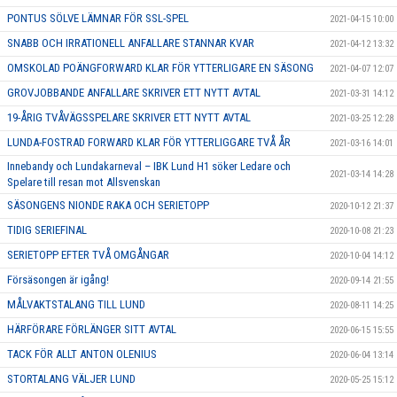
PONTUS SÖLVE LÄMNAR FÖR SSL-SPEL
2021-04-15 10:00
SNABB OCH IRRATIONELL ANFALLARE STANNAR KVAR
2021-04-12 13:32
OMSKOLAD POÄNGFORWARD KLAR FÖR YTTERLIGARE EN SÄSONG
2021-04-07 12:07
GROVJOBBANDE ANFALLARE SKRIVER ETT NYTT AVTAL
2021-03-31 14:12
19-ÅRIG TVÅVÄGSSPELARE SKRIVER ETT NYTT AVTAL
2021-03-25 12:28
LUNDA-FOSTRAD FORWARD KLAR FÖR YTTERLIGGARE TVÅ ÅR
2021-03-16 14:01
Innebandy och Lundakarneval – IBK Lund H1 söker Ledare och
2021-03-14 14:28
Spelare till resan mot Allsvenskan
SÄSONGENS NIONDE RAKA OCH SERIETOPP
2020-10-12 21:37
TIDIG SERIEFINAL
2020-10-08 21:23
SERIETOPP EFTER TVÅ OMGÅNGAR
2020-10-04 14:12
Försäsongen är igång!
2020-09-14 21:55
MÅLVAKTSTALANG TILL LUND
2020-08-11 14:25
HÄRFÖRARE FÖRLÄNGER SITT AVTAL
2020-06-15 15:55
TACK FÖR ALLT ANTON OLENIUS
2020-06-04 13:14
STORTALANG VÄLJER LUND
2020-05-25 15:12