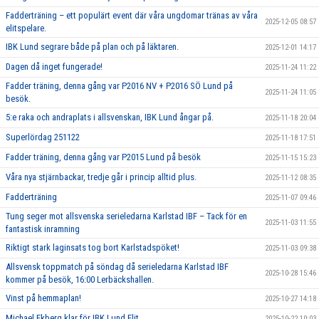
Fadderträning – ett populärt event där våra ungdomar tränas av våra
2025-12-05 08:57
elitspelare.
IBK Lund segrare både på plan och på läktaren.
2025-12-01 14:17
Dagen då inget fungerade!
2025-11-24 11:22
Fadder träning, denna gång var P2016 NV + P2016 SÖ Lund på
2025-11-24 11:05
besök.
5:e raka och andraplats i allsvenskan, IBK Lund ångar på.
2025-11-18 20:04
Superlördag 251122
2025-11-18 17:51
Fadder träning, denna gång var P2015 Lund på besök
2025-11-15 15:23
Våra nya stjärnbackar, tredje går i princip alltid plus.
2025-11-12 08:35
Fadderträning
2025-11-07 09:46
Tung seger mot allsvenska serieledarna Karlstad IBF – Tack för en
2025-11-03 11:55
fantastisk inramning
Riktigt stark laginsats tog bort Karlstadspöket!
2025-11-03 09:38
Allsvensk toppmatch på söndag då serieledarna Karlstad IBF
2025-10-28 15:46
kommer på besök, 16:00 Lerbäckshallen.
Vinst på hemmaplan!
2025-10-27 14:18
Michael Ekberg klar för IBK Lund Elit
2025-10-22 10:03