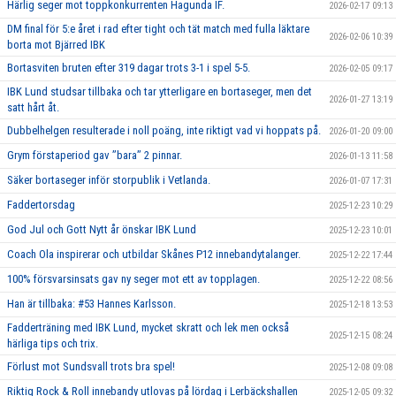
Härlig seger mot toppkonkurrenten Hagunda IF.
2026-02-17 09:13
DM final för 5:e året i rad efter tight och tät match med fulla läktare
2026-02-06 10:39
borta mot Bjärred IBK
Bortasviten bruten efter 319 dagar trots 3-1 i spel 5-5.
2026-02-05 09:17
IBK Lund studsar tillbaka och tar ytterligare en bortaseger, men det
2026-01-27 13:19
satt hårt åt.
Dubbelhelgen resulterade i noll poäng, inte riktigt vad vi hoppats på.
2026-01-20 09:00
Grym förstaperiod gav ’’bara’’ 2 pinnar.
2026-01-13 11:58
Säker bortaseger inför storpublik i Vetlanda.
2026-01-07 17:31
Faddertorsdag
2025-12-23 10:29
God Jul och Gott Nytt år önskar IBK Lund
2025-12-23 10:01
Coach Ola inspirerar och utbildar Skånes P12 innebandytalanger.
2025-12-22 17:44
100% försvarsinsats gav ny seger mot ett av topplagen.
2025-12-22 08:56
Han är tillbaka: #53 Hannes Karlsson.
2025-12-18 13:53
Fadderträning med IBK Lund, mycket skratt och lek men också
2025-12-15 08:24
härliga tips och trix.
Förlust mot Sundsvall trots bra spel!
2025-12-08 09:08
Riktig Rock & Roll innebandy utlovas på lördag i Lerbäckshallen
2025-12-05 09:32