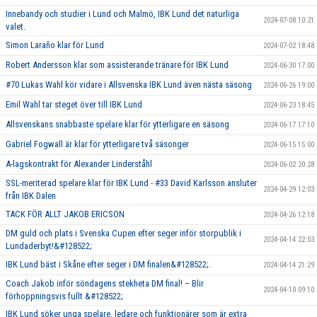
Innebandy och studier i Lund och Malmö, IBK Lund det naturliga
2024-07-08 10:21
valet.
Simon Laraño klar för Lund
2024-07-02 18:48
Robert Andersson klar som assisterande tränare för IBK Lund
2024-06-30 17:00
#70 Lukas Wahl kör vidare i Allsvenska IBK Lund även nästa säsong
2024-06-26 19:00
Emil Wahl tar steget över till IBK Lund
2024-06-23 18:45
Allsvenskans snabbaste spelare klar för ytterligare en säsong
2024-06-17 17:10
Gabriel Fogwall är klar för ytterligare två säsonger
2024-06-15 15:00
A-lagskontrakt för Alexander Linderståhl
2024-06-02 20:28
SSL-meriterad spelare klar för IBK Lund - #33 David Karlsson ansluter
2024-04-29 12:03
från IBK Dalen
TACK FÖR ALLT JAKOB ERICSON
2024-04-26 12:18
DM guld och plats i Svenska Cupen efter seger inför storpublik i
2024-04-14 22:03
Lundaderbyt!&#128522;
IBK Lund bäst i Skåne efter seger i DM finalen&#128522;.
2024-04-14 21:29
Coach Jakob inför söndagens stekheta DM final! – Blir
2024-04-10 09:10
förhoppningsvis fullt &#128522;
IBK Lund söker unga spelare, ledare och funktionärer som är extra