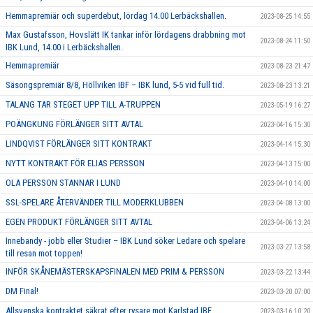
Hemmapremiär och superdebut, lördag 14.00 Lerbäckshallen.
2023-08-25 14:55
Max Gustafsson, Hovslätt IK tankar inför lördagens drabbning mot
2023-08-24 11:50
IBK Lund, 14.00 i Lerbäckshallen.
Hemmapremiär
2023-08-23 21:47
Säsongspremiär 8/8, Höllviken IBF – IBK lund, 5-5 vid full tid.
2023-08-23 13:21
TALANG TAR STEGET UPP TILL A-TRUPPEN
2023-05-19 16:27
POÄNGKUNG FÖRLÄNGER SITT AVTAL
2023-04-16 15:30
LINDQVIST FÖRLÄNGER SITT KONTRAKT
2023-04-14 15:30
NYTT KONTRAKT FÖR ELIAS PERSSON
2023-04-13 15:00
OLA PERSSON STANNAR I LUND
2023-04-10 14:00
SSL-SPELARE ÅTERVÄNDER TILL MODERKLUBBEN
2023-04-08 13:00
EGEN PRODUKT FÖRLÄNGER SITT AVTAL
2023-04-06 13:24
Innebandy - jobb eller Studier – IBK Lund söker Ledare och spelare
2023-03-27 13:58
till resan mot toppen!
INFÖR SKÅNEMÄSTERSKAPSFINALEN MED PRIM & PERSSON
2023-03-22 13:44
DM Final!
2023-03-20 07:00
Allsvenska kontraktet säkrat efter rysare mot Karlstad IBF.
2023-03-16 10:20