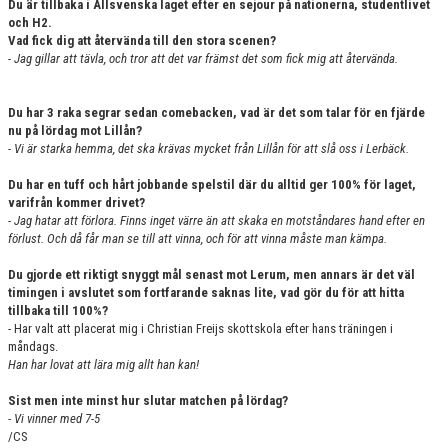
Du är tillbaka i Allsvenska laget efter en sejour på nationerna, studentlivet
och H2.
Vad fick dig att återvända till den stora scenen?
- Jag gillar att tävla, och tror att det var främst det som fick mig att återvända.
Du har 3 raka segrar sedan comebacken, vad är det som talar för en fjärde
nu på lördag mot Lillån?
- Vi
ä
r starka hemma, det ska kr
ä
vas mycket fr
å
n Lill
å
n för att sl
å
oss i Lerb
ä
ck.
Du har en tuff och hårt jobbande spelstil där du alltid ger 100% för laget,
varifrån kommer drivet?
- Jag hatar att f
ö
rlora. Finns inget v
ä
rre
ä
n att skaka en motst
å
ndares hand efter en
f
ö
rlust. Och då får man se till att vinna, och för att vinna måste man kämpa.
Du gjorde ett riktigt snyggt mål senast mot Lerum, men annars är det väl
timingen i avslutet som fortfarande saknas lite, vad gör du för att hitta
tillbaka till 100%?
- Har valt att placerat mig i Christian Freijs skottskola efter hans träningen i
måndags.
Han har lovat att lära mig allt han kan!
Sist men inte minst hur slutar matchen på lördag?
- Vi vinner med 7-5
/CS