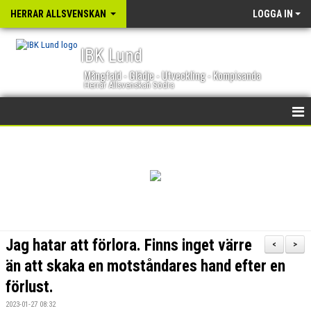
HERRAR ALLSVENSKAN
LOGGA IN
IBK Lund
Mångfald - Glädje - Utveckling - Kompisanda
Herrar Allsvenskan Södra
HEM
NYHETER
KALENDER
TRUPPEN
Jag hatar att förlora. Finns inget värre
<
>
GÄSTBOK
än att skaka en motståndares hand efter en
förlust.
BILDGALLERI
2023-01-27 08:32