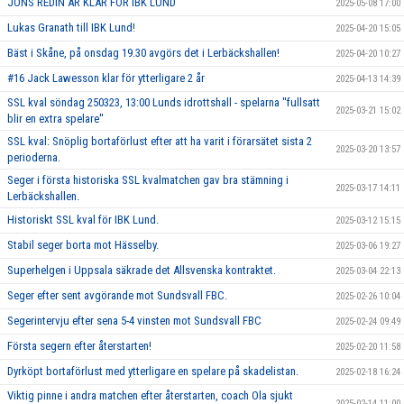
JÖNS REDIN ÄR KLAR FÖR IBK LUND
2025-05-08 17:00
Lukas Granath till IBK Lund!
2025-04-20 15:05
Bäst i Skåne, på onsdag 19.30 avgörs det i Lerbäckshallen!
2025-04-20 10:27
#16 Jack Lawesson klar för ytterligare 2 år
2025-04-13 14:39
SSL kval söndag 250323, 13:00 Lunds idrottshall - spelarna ''fullsatt
2025-03-21 15:02
blir en extra spelare''
SSL kval: Snöplig bortaförlust efter att ha varit i förarsätet sista 2
2025-03-20 13:57
perioderna.
Seger i första historiska SSL kvalmatchen gav bra stämning i
2025-03-17 14:11
Lerbäckshallen.
Historiskt SSL kval för IBK Lund.
2025-03-12 15:15
Stabil seger borta mot Hässelby.
2025-03-06 19:27
Superhelgen i Uppsala säkrade det Allsvenska kontraktet.
2025-03-04 22:13
Seger efter sent avgörande mot Sundsvall FBC.
2025-02-26 10:04
Segerintervju efter sena 5-4 vinsten mot Sundsvall FBC
2025-02-24 09:49
Första segern efter återstarten!
2025-02-20 11:58
Dyrköpt bortaförlust med ytterligare en spelare på skadelistan.
2025-02-18 16:24
Viktig pinne i andra matchen efter återstarten, coach Ola sjukt
2025-02-14 11:00