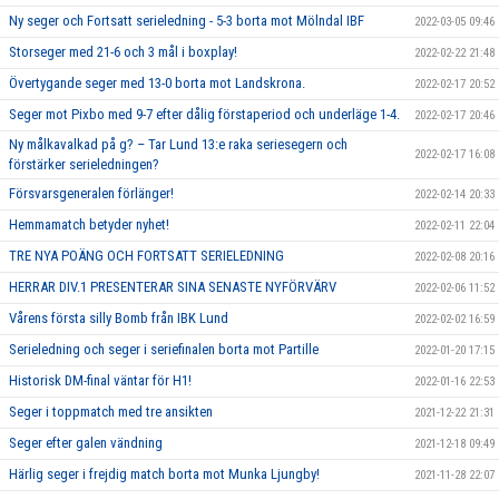
Ny seger och Fortsatt serieledning - 5-3 borta mot Mölndal IBF
2022-03-05 09:46
Storseger med 21-6 och 3 mål i boxplay!
2022-02-22 21:48
Övertygande seger med 13-0 borta mot Landskrona.
2022-02-17 20:52
Seger mot Pixbo med 9-7 efter dålig förstaperiod och underläge 1-4.
2022-02-17 20:46
Ny målkavalkad på g? – Tar Lund 13:e raka seriesegern och
2022-02-17 16:08
förstärker serieledningen?
Försvarsgeneralen förlänger!
2022-02-14 20:33
Hemmamatch betyder nyhet!
2022-02-11 22:04
TRE NYA POÄNG OCH FORTSATT SERIELEDNING
2022-02-08 20:16
HERRAR DIV.1 PRESENTERAR SINA SENASTE NYFÖRVÄRV
2022-02-06 11:52
Vårens första silly Bomb från IBK Lund
2022-02-02 16:59
Serieledning och seger i seriefinalen borta mot Partille
2022-01-20 17:15
Historisk DM-final väntar för H1!
2022-01-16 22:53
Seger i toppmatch med tre ansikten
2021-12-22 21:31
Seger efter galen vändning
2021-12-18 09:49
Härlig seger i frejdig match borta mot Munka Ljungby!
2021-11-28 22:07