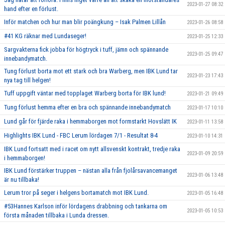
2023-01-27 08:32
hand efter en förlust.
Inför matchen och hur man blir poängkung – Isak Palmen Lillån
2023-01-26 08:58
#41 KG räknar med Lundaseger!
2023-01-25 12:33
Sargvakterna fick jobba för högtryck i tuff, jämn och spännande
2023-01-25 09:47
innebandymatch.
Tung förlust borta mot ett stark och bra Warberg, men IBK Lund tar
2023-01-23 17:43
nya tag till helgen!
Tuff uppgift väntar med topplaget Warberg borta för IBK lund!
2023-01-21 09:49
Tung förlust hemma efter en bra och spännande innebandymatch
2023-01-17 10:10
Lund går för fjärde raka i hemmaborgen mot formstarkt Hovslätt IK
2023-01-11 13:58
Highlights IBK Lund - FBC Lerum lördagen 7/1 - Resultat 8-4
2023-01-10 14:31
IBK Lund fortsatt med i racet om nytt allsvenskt kontrakt, tredje raka
2023-01-09 20:59
i hemmaborgen!
IBK Lund förstärker truppen – nästan alla från fjolårsavancemanget
2023-01-06 13:48
är nu tillbaka!
Lerum tror på seger i helgens bortamatch mot IBK Lund.
2023-01-05 16:48
#53Hannes Karlson inför lördagens drabbning och tankarna om
2023-01-05 10:53
första månaden tillbaka i Lunda dressen.