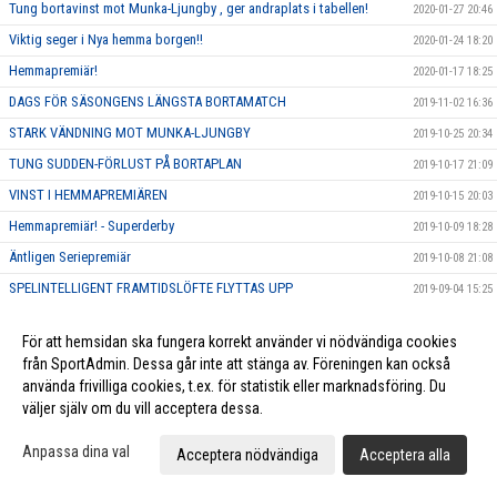
Tung bortavinst mot Munka-Ljungby , ger andraplats i tabellen!
2020-01-27 20:46
Viktig seger i Nya hemma borgen!!
2020-01-24 18:20
Hemmapremiär!
2020-01-17 18:25
DAGS FÖR SÄSONGENS LÄNGSTA BORTAMATCH
2019-11-02 16:36
STARK VÄNDNING MOT MUNKA-LJUNGBY
2019-10-25 20:34
TUNG SUDDEN-FÖRLUST PÅ BORTAPLAN
2019-10-17 21:09
VINST I HEMMAPREMIÄREN
2019-10-15 20:03
Hemmapremiär! - Superderby
2019-10-09 18:28
Äntligen Seriepremiär
2019-10-08 21:08
SPELINTELLIGENT FRAMTIDSLÖFTE FLYTTAS UPP
2019-09-04 15:25
LANDSLAGSMERITERAD MÅLVAKT TILL HERR ELIT
2019-08-29 15:00
För att hemsidan ska fungera korrekt använder vi nödvändiga cookies
KLUBBEN SATSAR VIDARE PÅ EGNA TALANGER
2019-08-27 18:00
från SportAdmin. Dessa går inte att stänga av. Föreningen kan också
TALANGFULL DUO SKRIVER NYA AVTAL
2019-08-09 19:03
använda frivilliga cookies, t.ex. för statistik eller marknadsföring. Du
väljer själv om du vill acceptera dessa.
POÄNGMASKIN ÄR KLAR FÖR LUND
2019-06-10 18:10
KRAFTFULL BACK ÄR KLAR FÖR HERR ELIT
2019-06-06 20:00
Anpassa dina val
Acceptera nödvändiga
Acceptera alla
KARAKTÄRSSPELARE BLIR FÖRSTA NYFÖRVÄRVET FÖR HERR ELIT
2019-06-05 11:49