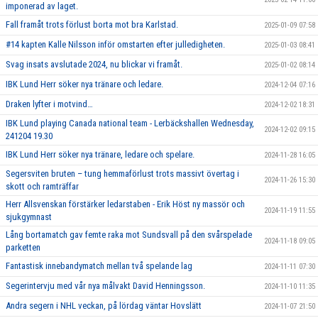
imponerad av laget.
Fall framåt trots förlust borta mot bra Karlstad.
2025-01-09 07:58
#14 kapten Kalle Nilsson inför omstarten efter julledigheten.
2025-01-03 08:41
Svag insats avslutade 2024, nu blickar vi framåt.
2025-01-02 08:14
IBK Lund Herr söker nya tränare och ledare.
2024-12-04 07:16
Draken lyfter i motvind…
2024-12-02 18:31
IBK Lund playing Canada national team - Lerbäckshallen Wednesday,
2024-12-02 09:15
241204 19.30
IBK Lund Herr söker nya tränare, ledare och spelare.
2024-11-28 16:05
Segersviten bruten – tung hemmaförlust trots massivt övertag i
2024-11-26 15:30
skott och ramträffar
Herr Allsvenskan förstärker ledarstaben - Erik Höst ny massör och
2024-11-19 11:55
sjukgymnast
Lång bortamatch gav femte raka mot Sundsvall på den svårspelade
2024-11-18 09:05
parketten
Fantastisk innebandymatch mellan två spelande lag
2024-11-11 07:30
Segerintervju med vår nya målvakt David Henningsson.
2024-11-10 11:35
Andra segern i NHL veckan, på lördag väntar Hovslätt
2024-11-07 21:50