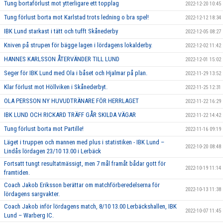
Tung bortaförlust mot ytterligare ett topplag
2022-12-20 10:45
Tung förlust borta mot Karlstad trots ledning o bra spel!
2022-12-12 18:34
IBK Lund starkast i tätt och tufft Skånederby
2022-12-05 08:27
Kniven på strupen för bägge lagen i lördagens lokalderby.
2022-12-02 11:42
HANNES KARLSSON ÅTERVÄNDER TILL LUND
2022-12-01 15:02
Seger för IBK Lund med Ola i båset och Hjalmar på plan.
2022-11-29 13:52
Klar förlust mot Höllviken i Skånederbyt.
2022-11-25 12:31
OLA PERSSON NY HUVUDTRÄNARE FÖR HERRLAGET
2022-11-22 16:29
IBK LUND OCH RICKARD TRÄFF GÅR SKILDA VÄGAR
2022-11-22 14:42
Tung förlust borta mot Partille!
2022-11-16 09:19
Läget i truppen och mannen med plus i statistiken - IBK Lund –
2022-10-20 08:48
Lindås lördagen 23/10 13.00 i Lerbäck
Fortsatt tungt resultatmässigt, men 7 mål framåt bådar gott för
2022-10-19 11:14
framtiden.
Coach Jakob Eriksson berättar om matchförberedelserna för
2022-10-13 11:38
lördagens sargvakter.
Coach Jakob inför lördagens match, 8/10 13.00 Lerbäckshallen, IBK
2022-10-07 11:45
Lund – Warberg IC.