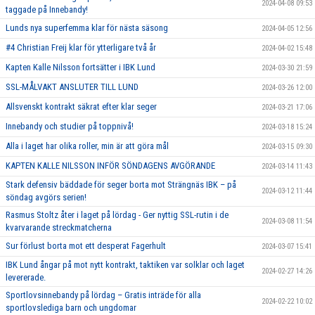
2024-04-08 09:53
taggade på Innebandy!
Lunds nya superfemma klar för nästa säsong
2024-04-05 12:56
#4 Christian Freij klar för ytterligare två år
2024-04-02 15:48
Kapten Kalle Nilsson fortsätter i IBK Lund
2024-03-30 21:59
SSL-MÅLVAKT ANSLUTER TILL LUND
2024-03-26 12:00
Allsvenskt kontrakt säkrat efter klar seger
2024-03-21 17:06
Innebandy och studier på toppnivå!
2024-03-18 15:24
Alla i laget har olika roller, min är att göra mål
2024-03-15 09:30
KAPTEN KALLE NILSSON INFÖR SÖNDAGENS AVGÖRANDE
2024-03-14 11:43
Stark defensiv bäddade för seger borta mot Strängnäs IBK – på
2024-03-12 11:44
söndag avgörs serien!
Rasmus Stoltz åter i laget på lördag - Ger nyttig SSL-rutin i de
2024-03-08 11:54
kvarvarande streckmatcherna
Sur förlust borta mot ett desperat Fagerhult
2024-03-07 15:41
IBK Lund ångar på mot nytt kontrakt, taktiken var solklar och laget
2024-02-27 14:26
levererade.
Sportlovsinnebandy på lördag – Gratis inträde för alla
2024-02-22 10:02
sportlovslediga barn och ungdomar