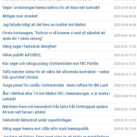
Seger i avslutningen hemma behövs för att klara nytt kontrakt!
2023-03-09 08:08
Äntligen över strecket!
2023-03-06 08:54
Jag fattade tidigt att det finns en rivalitet mot Malmö
2023-03-04 08:38
Första bortasegern, ’’förlorar vi så kommer vi med all säkerhet att
2023-03-01 08:35
spela div 1 nästa säsong’’.
Viktig seger i fantastisk derbyfest!
2023-02-21 10:29
Vilken publik! &#128522;
2023-02-20 10:15
Klar seger och viktiga poäng i bottenstriden mot FBC Partille.
2023-02-16 10:51
Tuffa matcher väntar för att säkra det allsvenska kontraktet – tankar
2023-02-14 11:29
från sportchef Christer.
Tunga pinnar för Lindås i bottenstriden - desto tuffare för IBK Lund
2023-02-13 10:00
Åter i DM-final efter 7-3 mot Malmö FBC i hemmaborgen, vi är starka i
2023-02-04 10:10
Lerbäck!
Matchens lirare och kanonskott från halva från formtoppad spelare
2023-02-01 10:54
#4 som satt farsan i arbete!
Fantastiskt läktarstöd under superlördagen.
2023-01-31 13:32
Viktig seger hemma mot Lillån inför stark hemmapublik
2023-01-30 17:49
Jag hatar att förlora. Finns inget värre än att skaka en motståndares