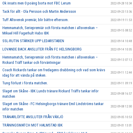
Ok insats men 0 poäng borta mot FBC Lerum
2022-09-28 10:34
Tack för allt - Ola Persson och Martin Andersson
2022-09-23 13:36
Tuff Allsvensk premiär, blir bättre eftersom.
2022-09-19 11:53
Hemmamatch, Seriepremiär och första matchen i allsvenskan –
2022-09-15 08:52
Mikael Hill Fagerhult Habo IBK
SSL-RUTIN STÄRKER UPP LEDARSTABEN
2022-09-14 10:48
LOVANDE BACK ANSLUTER FRÅN FC HELSINGBORG
2022-09-14 10:05
Hemmamatch, Seriepremiär och första matchen i allsvenskan –
2022-09-13 07:12
Rickard Träff tankar och förväntningar
Coach Rickards tankar om fredagens drabbning och vad som krävs
2022-09-11 12:44
idag för att vända på steken.
Tung förlust i första matchen.
2022-09-11 09:19
Slaget om Skåne - IBK Lunds tränare Rickard Träffs tankar inför
2022-09-08 16:57
matchen
Slaget om Skåne - FC Helsingborgs tränare Emil Lindströms tankar
2022-09-08 12:00
inför matchen
TRÄNARLÖFTE ANSLUTER FRÅN VÄXJÖ
2022-09-05 10:53
TRÄNINGSMATCH MOT HALMSTAD IBK
2022-09-01 13:01