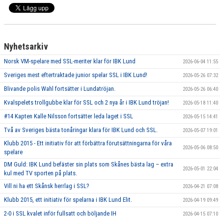
Nyhetsarkiv
Norsk VM-spelare med SSL-meriter klar för IBK Lund
2026-06-04 11:55
Sveriges mest eftertraktade junior spelar SSL i IBK Lund!
2026-05-26 07:32
Blivande polis Wahl fortsätter i Lundatröjan.
2026-05-26 06:40
Kvalspelets trollgubbe klar för SSL och 2 nya år i IBK Lund tröjan!
2026-05-18 11:40
#14 Kapten Kalle Nilsson fortsätter leda laget i SSL
2026-05-15 14:41
Två av Sveriges bästa tonåringar klara för IBK Lund och SSL.
2026-05-07 19:01
Klubb 2015 - Ett initiativ för att förbättra förutsättningarna för våra
2026-05-06 08:50
spelare
DM Guld: IBK Lund befäster sin plats som Skånes bästa lag – extra
2026-05-01 22:04
kul med TV sporten på plats.
Vill ni ha ett Skånsk herrlag i SSL?
2026-04-21 07:08
Klubb 2015, ett initiativ för spelarna i IBK Lund Elit.
2026-04-19 09:49
2-0 i SSL kvalet inför fullsatt och böljande IH
2026-04-15 07:10