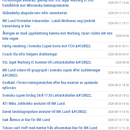
Försäsongen avklarad, genrep mot SSL laget Warberg IC och
2024-09-17 16:46
framåtblick mot Allsvenska hemmapremiären.
Skånederby skapade nerv inför seriestarten.
2024-09-13 19:10
IBK Lund förstärker tränarsidan - Lukáš Molhanec ung tjeckisk
2024-09-11 10:11
tränartalang är klar
Återigen en stark upphämtning hemma mot Warberg, tyvärr räckte det inte
2024-09-04
hela vägen.
Härlig vändning i Svenska Cupen borta mot FCH &#128522;
2024-08-31 09:11
Coach Ola inför helgens drabbningar
2024-08-30 09:07
SSL laget Warberg IC kommer till Lerbäckshallen &#128522;
2024-08-28
IBK Lund vidare till gruppspel i svenska cupen efter suddenseger
2024-08-26 15:00
&#128522;
Godkänt i första träningsmatchen efter fina insatser av spelande
2024-08-21 18:00
nyförvärv.
Svenska cupen lördag 24/8 17.30 Lerbäckshallen &#128522;
2024-08-20 18:52
#21 Mika Jokikokko ansluter till IBK Lund.
2024-08-20 14:45
Dansk landslagsspelare ansluter till IBK Lund! &#128522;
2024-08-19 14:45
Isak Ålenius är klar för IBK Lund
2024-07-14 17:00
Tobias van’t Hoff med meriter från allsvenskan klar för IBK Lund
2024-07-12 16:30