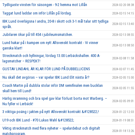
Tydligaste vinsten för säsongen - 9-2 hemma mot Lillån
2024-02-20 08:38
Taggat lund laddar om inför Lillån på lördag.
2024-02-15 14:15
IBK Lund överlägsna I andra, 20-8 i skott och 3-1 mål talar sitt tydliga
2024-02-15 13:40
språk.
Jubilaren ökar på till 454 i jubileumsmatchen.
2024-02-13 08:55
Lund hakar på i kampen om nytt Allsvenskt kontrakt - Vi vinner
2024-02-13 08:50
ganska klart!
Streckmatch och hyllningar, lördag 13.00 Lerbäckshallen. 400 A-
2024-02-08 11:58
lagsmatcher – RESPEKT!
GUSTAV LINDAHL ÄR KLAR FÖR LUND PÅ DUBBELLICENS
2024-02-07 11:45
Nu skall det avgöras – var spelar IBK Lund Elit nästa år?
2024-02-05 15:00
Coach Martin på dubbla stolar inför DM semifinalen men bucklan
2024-02-05 11:55
skall hem till Lund!
Härlig inramning och bra spel gav klar förlust borta mot Warberg. –
2024-02-05 09:01
Nu fyller vi Lerbäck!
3 viktiga poäng i jakten på nytt Allsvenskt kontrakt &#128522;!
2024-01-22 12:03
U19 och IBK Lund - #70 Lukas Wahl &#128522;
2024-01-19 08:51
Viktig streckmatch med flera nyheter – spelardebut och digitalt
2024-01-18 13:26
matchprogram.