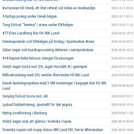
Bortaresan till Umeå, ett litet referat vid sidan av Innebandyn.
2025-10-17 09:42
5 härliga poäng under Umeå helgen.
2025-10-17 09:11
Tung förlust ’’hemma’’ i arena under Elithelgen.
2025-10-02 11:35
#77 Elias Lundberg klar för IBK Lund!
2025-09-25 18:10
Hemmapremiär och Elithelgen på lördag i Sparbanken Arena.
2025-09-25 09:21
Säker seger och hundraprocentig defensiv i seriepremiären.
2025-09-24 18:15
#14 Kapten Kalle Nilsson stänger försäsongen
2025-09-19 18:46
Stabil seger borta mot SSL laget Hovslätt IK i genrepet.
2025-09-18 19:05
Målvaktstalang med SSL meriter återvänder till IBK Lund
2025-09-09 06:44
Dansk landslagsspelare med 3 VM turneringar i bagaget klar för IBK
2025-09-08 06:44
Lund
Snöplig förlust borta mot JIK
2025-09-07 10:17
Lyckad fadderträning, speciellt för det yngsta.
2025-09-05 10:19
Nyttig överkörning i Warberg
2025-09-04 11:55
Stabil seger utan att glänsa i Svenska Cupen
2025-08-29 09:05
Svenska cupen och trupp status IBK Lund Elit, herrar Allsvenskan.
2025-08-26 18:40