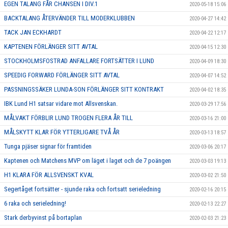
EGEN TALANG FÅR CHANSEN I DIV.1
2020-05-18 15:06
BACKTALANG ÅTERVÄNDER TILL MODERKLUBBEN
2020-04-27 14:42
TACK JAN ECKHARDT
2020-04-22 12:17
KAPTENEN FÖRLÄNGER SITT AVTAL
2020-04-15 12:30
STOCKHOLMSFOSTRAD ANFALLARE FORTSÄTTER I LUND
2020-04-09 18:30
SPEEDIG FORWARD FÖRLÄNGER SITT AVTAL
2020-04-07 14:52
PASSNINGSSÄKER LUNDA-SON FÖRLÄNGER SITT KONTRAKT
2020-04-02 18:35
IBK Lund H1 satsar vidare mot Allsvenskan.
2020-03-29 17:56
MÅLVAKT FÖRBLIR LUND TROGEN FLERA ÅR TILL
2020-03-16 21:00
MÅLSKYTT KLAR FÖR YTTERLIGARE TVÅ ÅR
2020-03-13 18:57
Tunga pjäser signar för framtiden
2020-03-06 20:17
Kaptenen och Matchens MVP om läget i laget och de 7 poängen
2020-03-03 19:13
H1 KLARA FÖR ALLSVENSKT KVAL
2020-03-02 21:50
Segertåget fortsätter - sjunde raka och fortsatt serieledning
2020-02-16 20:15
6 raka och serieledning!
2020-02-13 22:27
Stark derbyvinst på bortaplan
2020-02-03 21:23