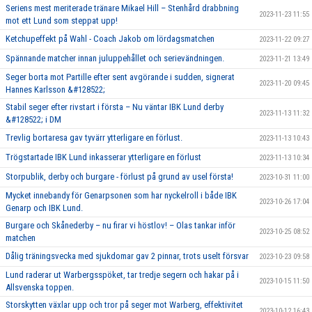
Seriens mest meriterade tränare Mikael Hill – Stenhård drabbning
2023-11-23 11:55
mot ett Lund som steppat upp!
Ketchupeffekt på Wahl - Coach Jakob om lördagsmatchen
2023-11-22 09:27
Spännande matcher innan juluppehållet och serievändningen.
2023-11-21 13:49
Seger borta mot Partille efter sent avgörande i sudden, signerat
2023-11-20 09:45
Hannes Karlsson &#128522;
Stabil seger efter rivstart i första – Nu väntar IBK Lund derby
2023-11-13 11:32
&#128522; i DM
Trevlig bortaresa gav tyvärr ytterligare en förlust.
2023-11-13 10:43
Trögstartade IBK Lund inkasserar ytterligare en förlust
2023-11-13 10:34
Storpublik, derby och burgare - förlust på grund av usel första!
2023-10-31 11:00
Mycket innebandy för Genarpsonen som har nyckelroll i både IBK
2023-10-26 17:04
Genarp och IBK Lund.
Burgare och Skånederby – nu firar vi höstlov! – Olas tankar inför
2023-10-25 08:52
matchen
Dålig träningsvecka med sjukdomar gav 2 pinnar, trots uselt försvar
2023-10-23 09:58
Lund raderar ut Warbergsspöket, tar tredje segern och hakar på i
2023-10-15 11:50
Allsvenska toppen.
Storskytten växlar upp och tror på seger mot Warberg, effektivitet
2023-10-12 16:43