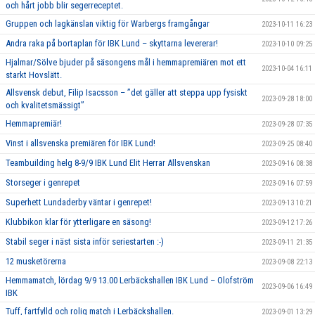
och hårt jobb blir segerreceptet.
Gruppen och lagkänslan viktig för Warbergs framgångar
2023-10-11 16:23
Andra raka på bortaplan för IBK Lund – skyttarna levererar!
2023-10-10 09:25
Hjalmar/Sölve bjuder på säsongens mål i hemmapremiären mot ett
2023-10-04 16:11
starkt Hovslätt.
Allsvensk debut, Filip Isacsson – ’’det gäller att steppa upp fysiskt
2023-09-28 18:00
och kvalitetsmässigt’’
Hemmapremiär!
2023-09-28 07:35
Vinst i allsvenska premiären för IBK Lund!
2023-09-25 08:40
Teambuilding helg 8-9/9 IBK Lund Elit Herrar Allsvenskan
2023-09-16 08:38
Storseger i genrepet
2023-09-16 07:59
Superhett Lundaderby väntar i genrepet!
2023-09-13 10:21
Klubbikon klar för ytterligare en säsong!
2023-09-12 17:26
Stabil seger i näst sista inför seriestarten :-)
2023-09-11 21:35
12 musketörerna
2023-09-08 22:13
Hemmamatch, lördag 9/9 13.00 Lerbäckshallen IBK Lund – Olofström
2023-09-06 16:49
IBK
Tuff, fartfylld och rolig match i Lerbäckshallen.
2023-09-01 13:29