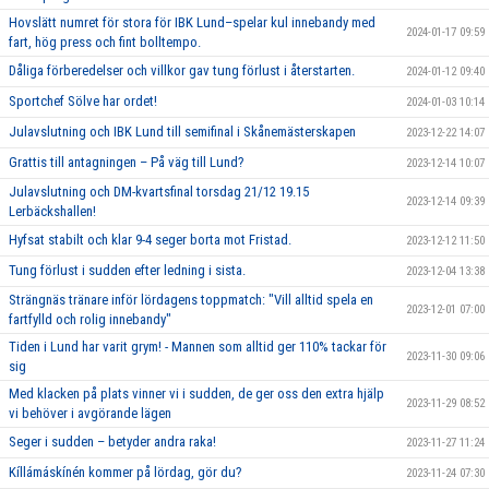
Hovslätt numret för stora för IBK Lund–spelar kul innebandy med
2024-01-17 09:59
fart, hög press och fint bolltempo.
Dåliga förberedelser och villkor gav tung förlust i återstarten.
2024-01-12 09:40
Sportchef Sölve har ordet!
2024-01-03 10:14
Julavslutning och IBK Lund till semifinal i Skånemästerskapen
2023-12-22 14:07
Grattis till antagningen – På väg till Lund?
2023-12-14 10:07
Julavslutning och DM-kvartsfinal torsdag 21/12 19.15
2023-12-14 09:39
Lerbäckshallen!
Hyfsat stabilt och klar 9-4 seger borta mot Fristad.
2023-12-12 11:50
Tung förlust i sudden efter ledning i sista.
2023-12-04 13:38
Strängnäs tränare inför lördagens toppmatch: "Vill alltid spela en
2023-12-01 07:00
fartfylld och rolig innebandy"
Tiden i Lund har varit grym! - Mannen som alltid ger 110% tackar för
2023-11-30 09:06
sig
Med klacken på plats vinner vi i sudden, de ger oss den extra hjälp
2023-11-29 08:52
vi behöver i avgörande lägen
Seger i sudden – betyder andra raka!
2023-11-27 11:24
Kíllámáskínén kommer på lördag, gör du?
2023-11-24 07:30