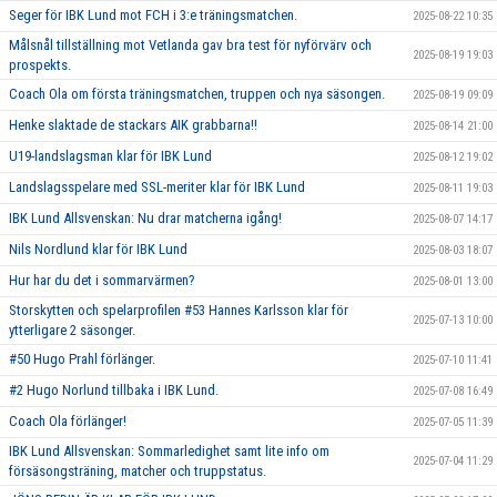
Seger för IBK Lund mot FCH i 3:e träningsmatchen.
2025-08-22 10:35
Målsnål tillställning mot Vetlanda gav bra test för nyförvärv och
2025-08-19 19:03
prospekts.
Coach Ola om första träningsmatchen, truppen och nya säsongen.
2025-08-19 09:09
Henke slaktade de stackars AIK grabbarna!!
2025-08-14 21:00
U19-landslagsman klar för IBK Lund
2025-08-12 19:02
Landslagsspelare med SSL-meriter klar för IBK Lund
2025-08-11 19:03
IBK Lund Allsvenskan: Nu drar matcherna igång!
2025-08-07 14:17
Nils Nordlund klar för IBK Lund
2025-08-03 18:07
Hur har du det i sommarvärmen?
2025-08-01 13:00
Storskytten och spelarprofilen #53 Hannes Karlsson klar för
2025-07-13 10:00
ytterligare 2 säsonger.
#50 Hugo Prahl förlänger.
2025-07-10 11:41
#2 Hugo Norlund tillbaka i IBK Lund.
2025-07-08 16:49
Coach Ola förlänger!
2025-07-05 11:39
IBK Lund Allsvenskan: Sommarledighet samt lite info om
2025-07-04 11:29
försäsongsträning, matcher och truppstatus.