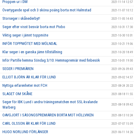
Proppen ur i DM
2021-11-14 12:57
Övertygande spel och 3 sköna poäng borta mot Halmstad
2021-11-07 10:12
Storseger i skånederbyt!
2021-11-05 14:43
Seger efter visst besvär borta mot Pixbo
2021-10-31 17:30
Viktig seger i jämnt toppmöte
2021-10-30 10:01
INFÖR TOPPMÖTET MED MÖLNDAL
2021-10-21 19:06
Klar seger i en ganska jämn tillställning
2021-10-20 18:49
Inför Partille hemma Söndag 3/10: Hemmapremiär med finbesök
2021-10-01 19:00
SEGER I PREMIÄREN
2021-09-26 09:43
ELLIOT BJÖRN ÄR KLAR FÖR LUND
2021-09-02 14:57
Nyttiga erfarenheter mot FCH
2021-08-24 20:22
SLAGET OM SKÅNE
2021-08-18 11:55
Seger för IBK Lund i andra träningsmatchen mot SSL-kvalande
2021-08-18 09:42
Warberg
OAVGJORT I SÄSONGSPREMIÄREN BORTA MOT HÖLLVIKEN
2021-08-13 10:24
CARL OLSSON ÄR KLAR FÖR LUND
2021-07-07 15:09
HUGO NORLUND FÖRLÄNGER
2021-06-11 14:26