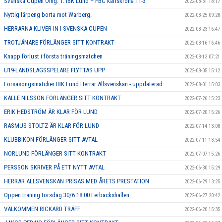
Svenska Cupen Omg. 1: IBK Lund – FBC karlskrona 11-3
2022-08-31 18:17
Nyttig lärpeng borta mot Warberg.
2022-08-25 09:28
HERRARNA KLIVER IN I SVENSKA CUPEN
2022-08-23 16:47
TROTJÄNARE FÖRLÄNGER SITT KONTRAKT
2022-08-16 16:46
Knapp förlust i första träningsmatchen
2022-08-13 07:21
U19-LANDSLAGSSPELARE FLYTTAS UPP
2022-08-05 15:12
Försäsongsmatcher IBK Lund Herrar Allsvenskan - uppdaterad
2022-08-01 15:03
KALLE NILSSON FÖRLÄNGER SITT KONTRAKT
2022-07-26 15:23
ERIK HEDSTRÖM ÄR KLAR FÖR LUND
2022-07-20 15:26
RASMUS STOLTZ ÄR KLAR FÖR LUND
2022-07-14 13:08
KLUBBIKON FÖRLÄNGER SITT AVTAL
2022-07-11 13:54
NORLUND FÖRLÄNGER SITT KONTRAKT
2022-07-07 15:26
PERSSON SKRIVER PÅ ETT NYTT AVTAL
2022-06-30 15:29
HERRAR ALLSVENSKAN PRISAS MED ÅRETS PRESTATION
2022-06-29 13:25
Öppen träning torsdag 30/6 18:00 Lerbäckshallen
2022-06-27 20:42
VÄLKOMMEN RICKARD TRÄFF
2022-06-20 15:35