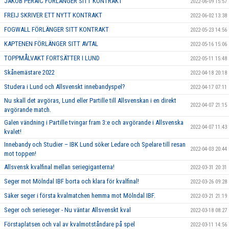
JAKOB PERAIC FÖRLÄNGER SITT KONTRAKT
2022-06-09 15:57
FREIJ SKRIVER ETT NYTT KONTRAKT
2022-06-02 13:38
FOGWALL FÖRLÄNGER SITT KONTRAKT
2022-05-23 14:56
KAPTENEN FÖRLÄNGER SITT AVTAL
2022-05-16 15:06
TOPPMÅLVAKT FORTSÄTTER I LUND
2022-05-11 15:48
Skånemästare 2022
2022-04-18 20:18
Studera i Lund och Allsvenskt innebandyspel?
2022-04-17 07:11
Nu skall det avgöras, Lund eller Partille till Allsvenskan i en direkt
2022-04-07 21:15
avgörande match.
Galen vändning i Partille tvingar fram 3:e och avgörande i Allsvenska
2022-04-07 11:43
kvalet!
Innebandy och Studier – IBK Lund söker Ledare och Spelare till resan
2022-04-03 20:44
mot toppen!
Allsvensk kvalfinal mellan seriegiganterna!
2022-03-31 20:31
Seger mot Mölndal IBF borta och klara för kvalfinal!
2022-03-26 09:28
Säker seger i första kvalmatchen hemma mot Mölndal IBF.
2022-03-21 21:19
Seger och serieseger - Nu väntar Allsvenskt kval
2022-03-18 08:27
Förstaplatsen och val av kvalmotståndare på spel
2022-03-11 14:56