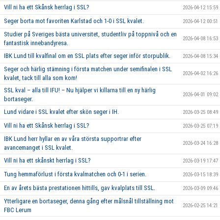
Vill ni ha ett Skånsk herrlag i SSL?
2026-04-12 15:59
Seger borta mot favoriten Karlstad och 1-0 i SSL kvalet.
2026-04-12 00:51
Studier på Sveriges bästa universitet, studentliv på toppnivå och en
2026-04-08 16:53
fantastisk innebandyresa.
IBK Lund till kvalfinal om en SSL plats efter seger inför storpublik.
2026-04-08 15:34
Seger och härlig stämning i första matchen under semifinalen i SSL
2026-04-02 16:26
kvalet, tack till alla som kom!
SSL kval – alla till IFU! – Nu hjälper vi killarna till en ny härlig
2026-04-01 09:02
bortaseger.
Lund vidare i SSL kvalet efter skön seger i IH.
2026-03-25 08:49
Vill ni ha ett Skånsk herrlag i SSL?
2026-03-25 07:19
IBK Lund herr hyllar en av våra största supportrar efter
2026-03-24 16:28
avancemanget i SSL kvalet.
Vill ni ha ett skånskt herrlag i SSL?
2026-03-19 17:47
Tung hemmaförlust i första kvalmatchen och 0-1 i serien.
2026-03-15 18:39
En av årets bästa prestationen hittills, gav kvalplats till SSL.
2026-03-09 09:46
Ytterligare en bortaseger, denna gång efter målsnål tillställning mot
2026-02-25 14:21
FBC Lerum