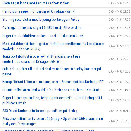
Skön seger borta mot Lerum i veckomatchen
2024-11-07 16:45
Härlig bortaseger mot Lerum en Onsdagskväll :-)
2024-11-06 22:38
Stormig resa slutar med blytung bortaseger i Visby
2024-11-04 17:00
Övertygande hemmaseger för IBK Lund i Allsvenskan
2024-10-29 17:03
Seger i moderklubbsmatchen – tack till alla som kom!
2024-10-28 13:22
Moderklubbsmatchen – gratis inträde för medlemmarna i spelarnas
2024-10-22 17:55
moderklubbar &#128522;.
Tung bortaförlust mot effektivt Strängnäs, nya tag i
2024-10-17 20:01
moderklubbsmatchen lördagen 26/10.
Erik Risberg åter till Lerbäckshallen när hans Hässelby kommer på
2024-10-02 10:53
besök
Knapp förlust i första hemmamatchen i Arenan mot bra Karlstad IBF
2024-09-30 16:25
Premiärmålskytten Emil Wahl inför lördagens match mot Karlstad
2024-09-26 14:48
Seger i hemmapremiären, tempostark och svängig drabbning helt i
2024-09-23 17:55
publikens smak.
#33 David Karlsson inför seriepremiären på lördag
2024-09-20 09:15
Allsvensk elitmatch i arenan på lördag – Sportchef Sölve summerar
2024-09-19 10:30
#silly och försäsongen