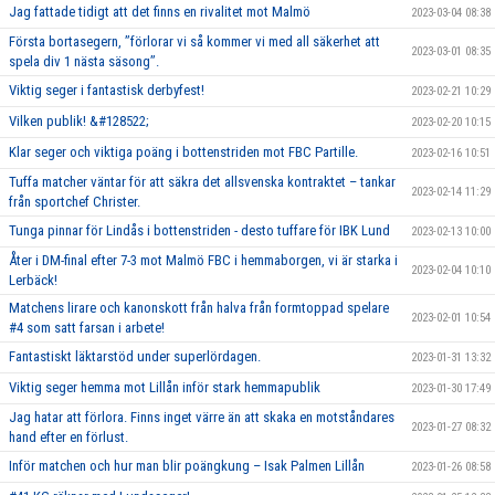
Jag fattade tidigt att det finns en rivalitet mot Malmö
2023-03-04 08:38
Första bortasegern, ’’förlorar vi så kommer vi med all säkerhet att
2023-03-01 08:35
spela div 1 nästa säsong’’.
Viktig seger i fantastisk derbyfest!
2023-02-21 10:29
Vilken publik! &#128522;
2023-02-20 10:15
Klar seger och viktiga poäng i bottenstriden mot FBC Partille.
2023-02-16 10:51
Tuffa matcher väntar för att säkra det allsvenska kontraktet – tankar
2023-02-14 11:29
från sportchef Christer.
Tunga pinnar för Lindås i bottenstriden - desto tuffare för IBK Lund
2023-02-13 10:00
Åter i DM-final efter 7-3 mot Malmö FBC i hemmaborgen, vi är starka i
2023-02-04 10:10
Lerbäck!
Matchens lirare och kanonskott från halva från formtoppad spelare
2023-02-01 10:54
#4 som satt farsan i arbete!
Fantastiskt läktarstöd under superlördagen.
2023-01-31 13:32
Viktig seger hemma mot Lillån inför stark hemmapublik
2023-01-30 17:49
Jag hatar att förlora. Finns inget värre än att skaka en motståndares
2023-01-27 08:32
hand efter en förlust.
Inför matchen och hur man blir poängkung – Isak Palmen Lillån
2023-01-26 08:58