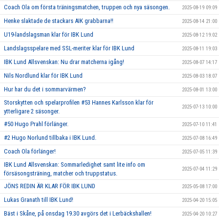
Coach Ola om första träningsmatchen, truppen och nya säsongen.
2025-08-19 09:09
Henke slaktade de stackars AIK grabbarna!!
2025-08-14 21:00
U19-landslagsman klar för IBK Lund
2025-08-12 19:02
Landslagsspelare med SSL-meriter klar för IBK Lund
2025-08-11 19:03
IBK Lund Allsvenskan: Nu drar matcherna igång!
2025-08-07 14:17
Nils Nordlund klar för IBK Lund
2025-08-03 18:07
Hur har du det i sommarvärmen?
2025-08-01 13:00
Storskytten och spelarprofilen #53 Hannes Karlsson klar för
2025-07-13 10:00
ytterligare 2 säsonger.
#50 Hugo Prahl förlänger.
2025-07-10 11:41
#2 Hugo Norlund tillbaka i IBK Lund.
2025-07-08 16:49
Coach Ola förlänger!
2025-07-05 11:39
IBK Lund Allsvenskan: Sommarledighet samt lite info om
2025-07-04 11:29
försäsongsträning, matcher och truppstatus.
JÖNS REDIN ÄR KLAR FÖR IBK LUND
2025-05-08 17:00
Lukas Granath till IBK Lund!
2025-04-20 15:05
Bäst i Skåne, på onsdag 19.30 avgörs det i Lerbäckshallen!
2025-04-20 10:27