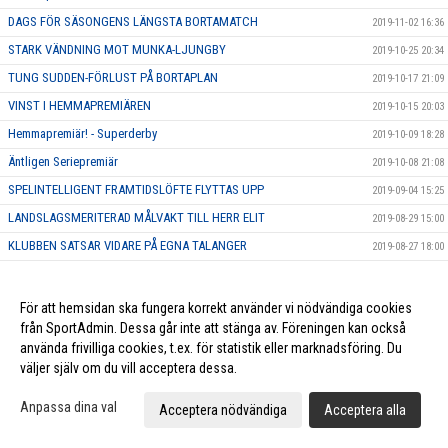
DAGS FÖR SÄSONGENS LÄNGSTA BORTAMATCH
2019-11-02 16:36
STARK VÄNDNING MOT MUNKA-LJUNGBY
2019-10-25 20:34
TUNG SUDDEN-FÖRLUST PÅ BORTAPLAN
2019-10-17 21:09
VINST I HEMMAPREMIÄREN
2019-10-15 20:03
Hemmapremiär! - Superderby
2019-10-09 18:28
Äntligen Seriepremiär
2019-10-08 21:08
SPELINTELLIGENT FRAMTIDSLÖFTE FLYTTAS UPP
2019-09-04 15:25
LANDSLAGSMERITERAD MÅLVAKT TILL HERR ELIT
2019-08-29 15:00
KLUBBEN SATSAR VIDARE PÅ EGNA TALANGER
2019-08-27 18:00
TALANGFULL DUO SKRIVER NYA AVTAL
2019-08-09 19:03
POÄNGMASKIN ÄR KLAR FÖR LUND
2019-06-10 18:10
För att hemsidan ska fungera korrekt använder vi nödvändiga cookies
från SportAdmin. Dessa går inte att stänga av. Föreningen kan också
KRAFTFULL BACK ÄR KLAR FÖR HERR ELIT
2019-06-06 20:00
använda frivilliga cookies, t.ex. för statistik eller marknadsföring. Du
KARAKTÄRSSPELARE BLIR FÖRSTA NYFÖRVÄRVET FÖR HERR ELIT
2019-06-05 11:49
väljer själv om du vill acceptera dessa.
KLUBBLOJAL SPELARE FÖRLÄNGER FÖR YTTERLIGARE EN SÄSONG
2019-05-23 15:45
Anpassa dina val
Acceptera nödvändiga
Acceptera alla
EN AV SKÅNES BÄSTA BACKAR SIGNERAR NYTT AVTAL
2019-05-22 17:45
HÅRDSKJUTANDE BACK FÖRLÄNGER SITT AVTAL
2019-05-20 20:00