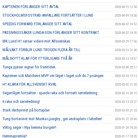
KAPTENEN FÖRLÄNGER SITT AVTAL
2020-04-15 12:30
STOCKHOLMSFOSTRAD ANFALLARE FORTSÄTTER I LUND
2020-04-09 18:30
SPEEDIG FORWARD FÖRLÄNGER SITT AVTAL
2020-04-07 14:52
PASSNINGSSÄKER LUNDA-SON FÖRLÄNGER SITT KONTRAKT
2020-04-02 18:35
IBK Lund H1 satsar vidare mot Allsvenskan.
2020-03-29 17:56
MÅLVAKT FÖRBLIR LUND TROGEN FLERA ÅR TILL
2020-03-16 21:00
MÅLSKYTT KLAR FÖR YTTERLIGARE TVÅ ÅR
2020-03-13 18:57
Tunga pjäser signar för framtiden
2020-03-06 20:17
Kaptenen och Matchens MVP om läget i laget och de 7 poängen
2020-03-03 19:13
H1 KLARA FÖR ALLSVENSKT KVAL
2020-03-02 21:50
Segertåget fortsätter - sjunde raka och fortsatt serieledning
2020-02-16 20:15
6 raka och serieledning!
2020-02-13 22:27
Stark derbyvinst på bortaplan
2020-02-03 21:23
Tung bortavinst mot Munka-Ljungby , ger andraplats i tabellen!
2020-01-27 20:46
Viktig seger i Nya hemma borgen!!
2020-01-24 18:20
Hemmapremiär!
2020-01-17 18:25