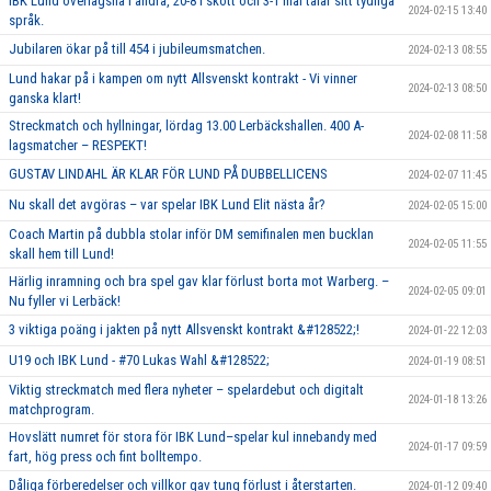
IBK Lund överlägsna I andra, 20-8 i skott och 3-1 mål talar sitt tydliga
2024-02-15 13:40
språk.
Jubilaren ökar på till 454 i jubileumsmatchen.
2024-02-13 08:55
Lund hakar på i kampen om nytt Allsvenskt kontrakt - Vi vinner
2024-02-13 08:50
ganska klart!
Streckmatch och hyllningar, lördag 13.00 Lerbäckshallen. 400 A-
2024-02-08 11:58
lagsmatcher – RESPEKT!
GUSTAV LINDAHL ÄR KLAR FÖR LUND PÅ DUBBELLICENS
2024-02-07 11:45
Nu skall det avgöras – var spelar IBK Lund Elit nästa år?
2024-02-05 15:00
Coach Martin på dubbla stolar inför DM semifinalen men bucklan
2024-02-05 11:55
skall hem till Lund!
Härlig inramning och bra spel gav klar förlust borta mot Warberg. –
2024-02-05 09:01
Nu fyller vi Lerbäck!
3 viktiga poäng i jakten på nytt Allsvenskt kontrakt &#128522;!
2024-01-22 12:03
U19 och IBK Lund - #70 Lukas Wahl &#128522;
2024-01-19 08:51
Viktig streckmatch med flera nyheter – spelardebut och digitalt
2024-01-18 13:26
matchprogram.
Hovslätt numret för stora för IBK Lund–spelar kul innebandy med
2024-01-17 09:59
fart, hög press och fint bolltempo.
Dåliga förberedelser och villkor gav tung förlust i återstarten.
2024-01-12 09:40