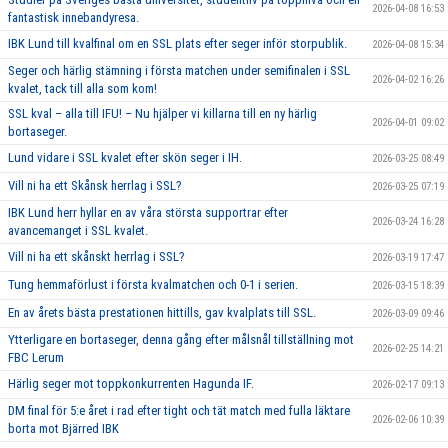
2026-04-08 16:53
fantastisk innebandyresa.
IBK Lund till kvalfinal om en SSL plats efter seger inför storpublik.
2026-04-08 15:34
Seger och härlig stämning i första matchen under semifinalen i SSL
2026-04-02 16:26
kvalet, tack till alla som kom!
SSL kval – alla till IFU! – Nu hjälper vi killarna till en ny härlig
2026-04-01 09:02
bortaseger.
Lund vidare i SSL kvalet efter skön seger i IH.
2026-03-25 08:49
Vill ni ha ett Skånsk herrlag i SSL?
2026-03-25 07:19
IBK Lund herr hyllar en av våra största supportrar efter
2026-03-24 16:28
avancemanget i SSL kvalet.
Vill ni ha ett skånskt herrlag i SSL?
2026-03-19 17:47
Tung hemmaförlust i första kvalmatchen och 0-1 i serien.
2026-03-15 18:39
En av årets bästa prestationen hittills, gav kvalplats till SSL.
2026-03-09 09:46
Ytterligare en bortaseger, denna gång efter målsnål tillställning mot
2026-02-25 14:21
FBC Lerum
Härlig seger mot toppkonkurrenten Hagunda IF.
2026-02-17 09:13
DM final för 5:e året i rad efter tight och tät match med fulla läktare
2026-02-06 10:39
borta mot Bjärred IBK