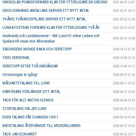
OMSKOLAD POÄNGFORWARD KLAR FÖR YTTERLIGARE EN SÄSONG
2021-04-07 12:07
GROVJOBBANDE ANFALLARE SKRIVER ETT NYTT AVTAL
2021-03-31 14:12
19-ÅRIG TVÅVÄGSSPELARE SKRIVER ETT NYTT AVTAL
2021-03-25 12:28
LUNDA-FOSTRAD FORWARD KLAR FÖR YTTERLIGGARE TVÅ ÅR
2021-03-16 14:01
Innebandy och Lundakarneval – IBK Lund H1 söker Ledare och
2021-03-14 14:28
Spelare till resan mot Allsvenskan
SÄSONGENS NIONDE RAKA OCH SERIETOPP
2020-10-12 21:37
TIDIG SERIEFINAL
2020-10-08 21:23
SERIETOPP EFTER TVÅ OMGÅNGAR
2020-10-04 14:12
Försäsongen är igång!
2020-09-14 21:55
MÅLVAKTSTALANG TILL LUND
2020-08-11 14:25
HÄRFÖRARE FÖRLÄNGER SITT AVTAL
2020-06-15 15:55
TACK FÖR ALLT ANTON OLENIUS
2020-06-04 13:14
STORTALANG VÄLJER LUND
2020-05-25 15:12
EGEN TALANG FÅR CHANSEN I DIV.1
2020-05-18 15:06
BACKTALANG ÅTERVÄNDER TILL MODERKLUBBEN
2020-04-27 14:42
TACK JAN ECKHARDT
2020-04-22 12:17