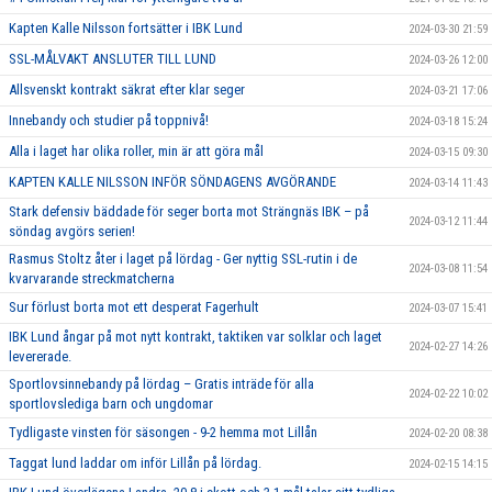
Kapten Kalle Nilsson fortsätter i IBK Lund
2024-03-30 21:59
SSL-MÅLVAKT ANSLUTER TILL LUND
2024-03-26 12:00
Allsvenskt kontrakt säkrat efter klar seger
2024-03-21 17:06
Innebandy och studier på toppnivå!
2024-03-18 15:24
Alla i laget har olika roller, min är att göra mål
2024-03-15 09:30
KAPTEN KALLE NILSSON INFÖR SÖNDAGENS AVGÖRANDE
2024-03-14 11:43
Stark defensiv bäddade för seger borta mot Strängnäs IBK – på
2024-03-12 11:44
söndag avgörs serien!
Rasmus Stoltz åter i laget på lördag - Ger nyttig SSL-rutin i de
2024-03-08 11:54
kvarvarande streckmatcherna
Sur förlust borta mot ett desperat Fagerhult
2024-03-07 15:41
IBK Lund ångar på mot nytt kontrakt, taktiken var solklar och laget
2024-02-27 14:26
levererade.
Sportlovsinnebandy på lördag – Gratis inträde för alla
2024-02-22 10:02
sportlovslediga barn och ungdomar
Tydligaste vinsten för säsongen - 9-2 hemma mot Lillån
2024-02-20 08:38
Taggat lund laddar om inför Lillån på lördag.
2024-02-15 14:15