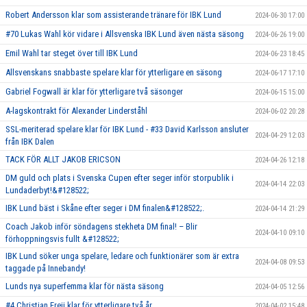
Robert Andersson klar som assisterande tränare för IBK Lund
2024-06-30 17:00
#70 Lukas Wahl kör vidare i Allsvenska IBK Lund även nästa säsong
2024-06-26 19:00
Emil Wahl tar steget över till IBK Lund
2024-06-23 18:45
Allsvenskans snabbaste spelare klar för ytterligare en säsong
2024-06-17 17:10
Gabriel Fogwall är klar för ytterligare två säsonger
2024-06-15 15:00
A-lagskontrakt för Alexander Linderståhl
2024-06-02 20:28
SSL-meriterad spelare klar för IBK Lund - #33 David Karlsson ansluter
2024-04-29 12:03
från IBK Dalen
TACK FÖR ALLT JAKOB ERICSON
2024-04-26 12:18
DM guld och plats i Svenska Cupen efter seger inför storpublik i
2024-04-14 22:03
Lundaderbyt!&#128522;
IBK Lund bäst i Skåne efter seger i DM finalen&#128522;.
2024-04-14 21:29
Coach Jakob inför söndagens stekheta DM final! – Blir
2024-04-10 09:10
förhoppningsvis fullt &#128522;
IBK Lund söker unga spelare, ledare och funktionärer som är extra
2024-04-08 09:53
taggade på Innebandy!
Lunds nya superfemma klar för nästa säsong
2024-04-05 12:56
#4 Christian Freij klar för ytterligare två år
2024-04-02 15:48