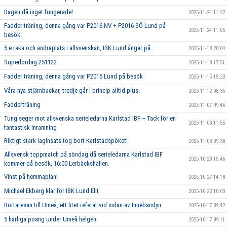
Dagen då inget fungerade!
2025-11-24 11:22
Fadder träning, denna gång var P2016 NV + P2016 SÖ Lund på
2025-11-24 11:05
besök.
5:e raka och andraplats i allsvenskan, IBK Lund ångar på.
2025-11-18 20:04
Superlördag 251122
2025-11-18 17:51
Fadder träning, denna gång var P2015 Lund på besök
2025-11-15 15:23
Våra nya stjärnbackar, tredje går i princip alltid plus.
2025-11-12 08:35
Fadderträning
2025-11-07 09:46
Tung seger mot allsvenska serieledarna Karlstad IBF – Tack för en
2025-11-03 11:55
fantastisk inramning
Riktigt stark laginsats tog bort Karlstadspöket!
2025-11-03 09:38
Allsvensk toppmatch på söndag då serieledarna Karlstad IBF
2025-10-28 15:46
kommer på besök, 16:00 Lerbäckshallen.
Vinst på hemmaplan!
2025-10-27 14:18
Michael Ekberg klar för IBK Lund Elit
2025-10-22 10:03
Bortaresan till Umeå, ett litet referat vid sidan av Innebandyn.
2025-10-17 09:42
5 härliga poäng under Umeå helgen.
2025-10-17 09:11