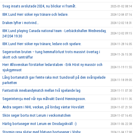
Svag insats avslutade 2024, nu blickar vi framåt.
2025-01-02 08:14
IBK Lund Herr söker nya tränare och ledare.
2024-12-04 07:16
Draken lyfter i motvind…
2024-12-02 18:31
IBK Lund playing Canada national team - Lerbäckshallen Wednesday,
2024-12-02 09:15
241204 19.30
IBK Lund Herr söker nya tränare, ledare och spelare.
2024-11-28 16:05
Segersviten bruten – tung hemmaförlust trots massivt övertag i
2024-11-26 15:30
skott och ramträffar
Herr Allsvenskan förstärker ledarstaben - Erik Höst ny massör och
2024-11-19 11:55
sjukgymnast
Lång bortamatch gav femte raka mot Sundsvall på den svårspelade
2024-11-18 09:05
parketten
Fantastisk innebandymatch mellan två spelande lag
2024-11-11 07:30
Segerintervju med vår nya målvakt David Henningsson.
2024-11-10 11:35
Andra segern i NHL veckan, på lördag väntar Hovslätt
2024-11-07 21:50
Skön seger borta mot Lerum i veckomatchen
2024-11-07 16:45
Härlig bortaseger mot Lerum en Onsdagskväll :-)
2024-11-06 22:38
Stormig resa slutar med blytung bortaseger i Visby
2024-11-04 17:00