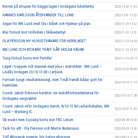
Kniven på strupen för bägge lagen i lördagens lokalderby.
2022-12-02 11:42
HANNES KARLSSON ÅTERVÄNDER TILL LUND
2022-12-01 15:02
Seger för IBK Lund med Ola i båset och Hjalmar på plan.
2022-11-29 13:52
Klar förlust mot Höllviken i Skånederbyt.
2022-11-25 12:31
OLA PERSSON NY HUVUDTRÄNARE FÖR HERRLAGET
2022-11-22 16:29
IBK LUND OCH RICKARD TRÄFF GÅR SKILDA VÄGAR
2022-11-22 14:42
Tung förlust borta mot Partille!
2022-11-16 09:19
Läget i truppen och mannen med plus i statistiken - IBK Lund –
2022-10-20 08:48
Lindås lördagen 23/10 13.00 i Lerbäck
Fortsatt tungt resultatmässigt, men 7 mål framåt bådar gott för
2022-10-19 11:14
framtiden.
Coach Jakob Eriksson berättar om matchförberedelserna för
2022-10-13 11:38
lördagens sargvakter.
Coach Jakob inför lördagens match, 8/10 13.00 Lerbäckshallen, IBK
2022-10-07 11:45
Lund – Warberg IC.
Ok insats men 0 poäng borta mot FBC Lerum
2022-09-28 10:34
Tack för allt - Ola Persson och Martin Andersson
2022-09-23 13:36
Tuff Allsvensk premiär, blir bättre eftersom.
2022-09-19 11:53