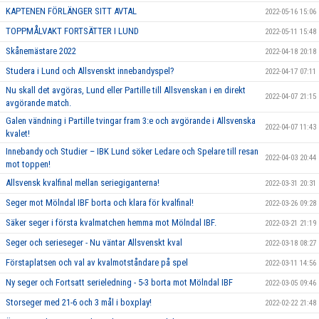
KAPTENEN FÖRLÄNGER SITT AVTAL
2022-05-16 15:06
TOPPMÅLVAKT FORTSÄTTER I LUND
2022-05-11 15:48
Skånemästare 2022
2022-04-18 20:18
Studera i Lund och Allsvenskt innebandyspel?
2022-04-17 07:11
Nu skall det avgöras, Lund eller Partille till Allsvenskan i en direkt
2022-04-07 21:15
avgörande match.
Galen vändning i Partille tvingar fram 3:e och avgörande i Allsvenska
2022-04-07 11:43
kvalet!
Innebandy och Studier – IBK Lund söker Ledare och Spelare till resan
2022-04-03 20:44
mot toppen!
Allsvensk kvalfinal mellan seriegiganterna!
2022-03-31 20:31
Seger mot Mölndal IBF borta och klara för kvalfinal!
2022-03-26 09:28
Säker seger i första kvalmatchen hemma mot Mölndal IBF.
2022-03-21 21:19
Seger och serieseger - Nu väntar Allsvenskt kval
2022-03-18 08:27
Förstaplatsen och val av kvalmotståndare på spel
2022-03-11 14:56
Ny seger och Fortsatt serieledning - 5-3 borta mot Mölndal IBF
2022-03-05 09:46
Storseger med 21-6 och 3 mål i boxplay!
2022-02-22 21:48