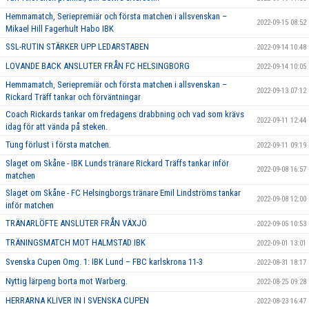
Hemmamatch, Seriepremiär och första matchen i allsvenskan –
2022-09-15 08:52
Mikael Hill Fagerhult Habo IBK
SSL-RUTIN STÄRKER UPP LEDARSTABEN
2022-09-14 10:48
LOVANDE BACK ANSLUTER FRÅN FC HELSINGBORG
2022-09-14 10:05
Hemmamatch, Seriepremiär och första matchen i allsvenskan –
2022-09-13 07:12
Rickard Träff tankar och förväntningar
Coach Rickards tankar om fredagens drabbning och vad som krävs
2022-09-11 12:44
idag för att vända på steken.
Tung förlust i första matchen.
2022-09-11 09:19
Slaget om Skåne - IBK Lunds tränare Rickard Träffs tankar inför
2022-09-08 16:57
matchen
Slaget om Skåne - FC Helsingborgs tränare Emil Lindströms tankar
2022-09-08 12:00
inför matchen
TRÄNARLÖFTE ANSLUTER FRÅN VÄXJÖ
2022-09-05 10:53
TRÄNINGSMATCH MOT HALMSTAD IBK
2022-09-01 13:01
Svenska Cupen Omg. 1: IBK Lund – FBC karlskrona 11-3
2022-08-31 18:17
Nyttig lärpeng borta mot Warberg.
2022-08-25 09:28
HERRARNA KLIVER IN I SVENSKA CUPEN
2022-08-23 16:47