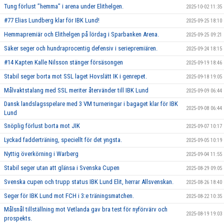
Tung förlust ’’hemma’’ i arena under Elithelgen.
2025-10-02 11:35
#77 Elias Lundberg klar för IBK Lund!
2025-09-25 18:10
Hemmapremiär och Elithelgen på lördag i Sparbanken Arena.
2025-09-25 09:21
Säker seger och hundraprocentig defensiv i seriepremiären.
2025-09-24 18:15
#14 Kapten Kalle Nilsson stänger försäsongen
2025-09-19 18:46
Stabil seger borta mot SSL laget Hovslätt IK i genrepet.
2025-09-18 19:05
Målvaktstalang med SSL meriter återvänder till IBK Lund
2025-09-09 06:44
Dansk landslagsspelare med 3 VM turneringar i bagaget klar för IBK
2025-09-08 06:44
Lund
Snöplig förlust borta mot JIK
2025-09-07 10:17
Lyckad fadderträning, speciellt för det yngsta.
2025-09-05 10:19
Nyttig överkörning i Warberg
2025-09-04 11:55
Stabil seger utan att glänsa i Svenska Cupen
2025-08-29 09:05
Svenska cupen och trupp status IBK Lund Elit, herrar Allsvenskan.
2025-08-26 18:40
Seger för IBK Lund mot FCH i 3:e träningsmatchen.
2025-08-22 10:35
Målsnål tillställning mot Vetlanda gav bra test för nyförvärv och
2025-08-19 19:03
prospekts.