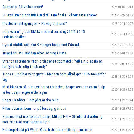
Sportchef Sölve har ordet!
2024-01-03 10:14
Julavslutning och IBK Lund till semifinal i Skånemästerskapen
2023-12-22 14:07
Grattis till antagningen – På väg till Lund?
2023-12-14 10:07
Julavslutning och DM-kvartsfinal torsdag 21/12 19.15
2023-12-14 09:39
Lerbäckshallen!
Hyfsat stabilt och klar 9-4 seger borta mot Fristad.
2023-12-12 11:50
Tung förlust i sudden efter ledning i sista.
2023-12-04 13:38
Strängnäs tränare inför lördagens toppmatch: "Vill alltid spela en
2023-12-01 07:00
fartfylld och rolig innebandy"
Tiden i Lund har varit grym! - Mannen som alltid ger 110% tackar för
2023-11-30 09:06
sig
Med klacken på plats vinner vi i sudden, de ger oss den extra hjälp
2023-11-29 08:52
vi behöver i avgörande lägen
Seger i sudden – betyder andra raka!
2023-11-27 11:24
Kíllámáskínén kommer på lördag, gör du?
2023-11-24 07:30
Seriens mest meriterade tränare Mikael Hill – Stenhård drabbning
2023-11-23 11:55
mot ett Lund som steppat upp!
Ketchupeffekt på Wahl - Coach Jakob om lördagsmatchen
2023-11-22 09:27