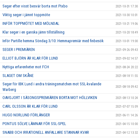
Seger efter visst besvär borta mot Pixbo
2021-10-31 17:30
Viktig seger i jämnt toppmöte
2021-10-30 10:01
INFÖR TOPPMÖTET MED MÖLNDAL
2021-10-21 19:06
Klar seger i en ganska jämn tillställning
2021-10-20 18:49
Inför Partille hemma Söndag 3/10: Hemmapremiär med finbesök
2021-10-01 19:00
SEGER I PREMIÄREN
2021-09-26 09:43
ELLIOT BJÖRN ÄR KLAR FÖR LUND
2021-09-02 14:57
Nyttiga erfarenheter mot FCH
2021-08-24 20:22
SLAGET OM SKÅNE
2021-08-18 11:55
Seger för IBK Lund i andra träningsmatchen mot SSL-kvalande
2021-08-18 09:42
Warberg
OAVGJORT I SÄSONGSPREMIÄREN BORTA MOT HÖLLVIKEN
2021-08-13 10:24
CARL OLSSON ÄR KLAR FÖR LUND
2021-07-07 15:09
HUGO NORLUND FÖRLÄNGER
2021-06-11 14:26
PONTUS SÖLVE LÄMNAR FÖR SSL-SPEL
2021-04-15 10:00
SNABB OCH IRRATIONELL ANFALLARE STANNAR KVAR
2021-04-12 13:32