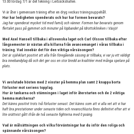
13.00 lördag 7/1 är det tekning i Lerbäckshallen.
Vi är åter i gemensam träning efter en dryg veckas träningsuppehåll.
Hur har ledigheten spenderats och hur har formen bevarats?
Jag har spenderat mycket tid med familj och vänner. Formen har bevarats genom
flertalet pass på gymmet och minuter på löpbandet på Idrottskliniken i Växjö!
Med Axel Hansell tillbaka i allsvenska laget och Carl Olsson tillbaka efter
långsemester är nästan alla killarna från avancemanget i våras tillbaka i
träning. Vad innebär det för den viktiga vårsäsongen?
Det är självklart positivt att alla från föregående säsong är tillbaka, vi var ju ett väldigt
bra innebandylag då och det ger oss en stor bredd av kvalitéer med många spelare på
plats.
Vi avslutade hösten med 2 vinster på hemma plan samt 2 knappa borta
förluster mot seriens topplag.
Hur är tankarna och stämningen i laget inför återstarten och de 2 viktiga
hemma matcherna?
Det känns positivt trots två förluster senast. Det känns som att vi alla vet att vi har
haft bra prestationer under senaste tiden och revanschlusta finns definitivt efter att vi
lite orättvist gått ifrån de två senaste fighterna med 0 poäng.
Vad är målsättningen och vilka förväntningar har du inför den roliga och
spännande vårsäsongen?