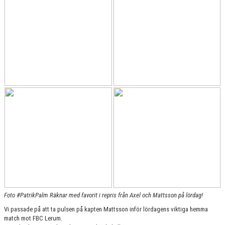
KONTAKT
MATCHER
HERRAR ALLSVENSKAN 25/26
SKÅNEMÄSTERSKAPEN 21/22
Foto #PatrikPalm Räknar med favorit i repris från Axel och Mattsson på lördag!
Vi passade på att ta pulsen på kapten Mattsson inför lördagens viktiga hemma
match mot FBC Lerum.