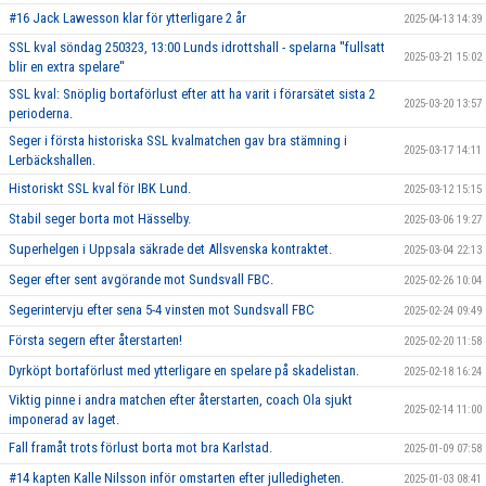
#16 Jack Lawesson klar för ytterligare 2 år
2025-04-13 14:39
SSL kval söndag 250323, 13:00 Lunds idrottshall - spelarna ''fullsatt
2025-03-21 15:02
blir en extra spelare''
SSL kval: Snöplig bortaförlust efter att ha varit i förarsätet sista 2
2025-03-20 13:57
perioderna.
Seger i första historiska SSL kvalmatchen gav bra stämning i
2025-03-17 14:11
Lerbäckshallen.
Historiskt SSL kval för IBK Lund.
2025-03-12 15:15
Stabil seger borta mot Hässelby.
2025-03-06 19:27
Superhelgen i Uppsala säkrade det Allsvenska kontraktet.
2025-03-04 22:13
Seger efter sent avgörande mot Sundsvall FBC.
2025-02-26 10:04
Segerintervju efter sena 5-4 vinsten mot Sundsvall FBC
2025-02-24 09:49
Första segern efter återstarten!
2025-02-20 11:58
Dyrköpt bortaförlust med ytterligare en spelare på skadelistan.
2025-02-18 16:24
Viktig pinne i andra matchen efter återstarten, coach Ola sjukt
2025-02-14 11:00
imponerad av laget.
Fall framåt trots förlust borta mot bra Karlstad.
2025-01-09 07:58
#14 kapten Kalle Nilsson inför omstarten efter julledigheten.
2025-01-03 08:41