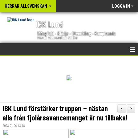
HERRAR ALLSVENSKAN
LOGGA IN
IBK Lund
Mångfald - Glädje - Utveckling - Kompisanda
Herrar Allsvenskan Södra
HEM
NYHETER
KALENDER
TRUPPEN
IBK Lund förstärker truppen – nästan
<
>
GÄSTBOK
alla från fjolårsavancemanget är nu tillbaka!
2023-01-06 13:48
BILDGALLERI