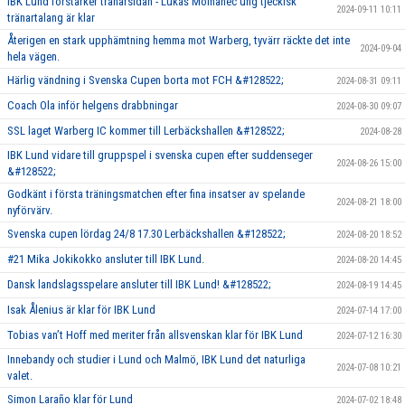
IBK Lund förstärker tränarsidan - Lukáš Molhanec ung tjeckisk
2024-09-11 10:11
tränartalang är klar
Återigen en stark upphämtning hemma mot Warberg, tyvärr räckte det inte
2024-09-04
hela vägen.
Härlig vändning i Svenska Cupen borta mot FCH &#128522;
2024-08-31 09:11
Coach Ola inför helgens drabbningar
2024-08-30 09:07
SSL laget Warberg IC kommer till Lerbäckshallen &#128522;
2024-08-28
IBK Lund vidare till gruppspel i svenska cupen efter suddenseger
2024-08-26 15:00
&#128522;
Godkänt i första träningsmatchen efter fina insatser av spelande
2024-08-21 18:00
nyförvärv.
Svenska cupen lördag 24/8 17.30 Lerbäckshallen &#128522;
2024-08-20 18:52
#21 Mika Jokikokko ansluter till IBK Lund.
2024-08-20 14:45
Dansk landslagsspelare ansluter till IBK Lund! &#128522;
2024-08-19 14:45
Isak Ålenius är klar för IBK Lund
2024-07-14 17:00
Tobias van’t Hoff med meriter från allsvenskan klar för IBK Lund
2024-07-12 16:30
Innebandy och studier i Lund och Malmö, IBK Lund det naturliga
2024-07-08 10:21
valet.
Simon Laraño klar för Lund
2024-07-02 18:48