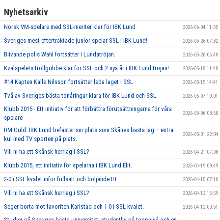
Nyhetsarkiv
Norsk VM-spelare med SSL-meriter klar för IBK Lund
2026-06-04 11:55
Sveriges mest eftertraktade junior spelar SSL i IBK Lund!
2026-05-26 07:32
Blivande polis Wahl fortsätter i Lundatröjan.
2026-05-26 06:40
Kvalspelets trollgubbe klar för SSL och 2 nya år i IBK Lund tröjan!
2026-05-18 11:40
#14 Kapten Kalle Nilsson fortsätter leda laget i SSL
2026-05-15 14:41
Två av Sveriges bästa tonåringar klara för IBK Lund och SSL.
2026-05-07 19:01
Klubb 2015 - Ett initiativ för att förbättra förutsättningarna för våra
2026-05-06 08:50
spelare
DM Guld: IBK Lund befäster sin plats som Skånes bästa lag – extra
2026-05-01 22:04
kul med TV sporten på plats.
Vill ni ha ett Skånsk herrlag i SSL?
2026-04-21 07:08
Klubb 2015, ett initiativ för spelarna i IBK Lund Elit.
2026-04-19 09:49
2-0 i SSL kvalet inför fullsatt och böljande IH
2026-04-15 07:10
Vill ni ha ett Skånsk herrlag i SSL?
2026-04-12 15:59
Seger borta mot favoriten Karlstad och 1-0 i SSL kvalet.
2026-04-12 00:51
Studier på Sveriges bästa universitet, studentliv på toppnivå och en