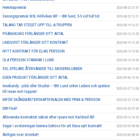
Hemmapremiär
2023-08-23 21:47
Säsongspremiär 8/8, Höllviken IBF – IBK lund, 5-5 vid full tid.
2023-08-23 13:21
TALANG TAR STEGET UPP TILL A-TRUPPEN
2023-05-19 16:27
POÄNGKUNG FÖRLÄNGER SITT AVTAL
2023-04-16 15:30
LINDQVIST FÖRLÄNGER SITT KONTRAKT
2023-04-14 15:30
NYTT KONTRAKT FÖR ELIAS PERSSON
2023-04-13 15:00
OLA PERSSON STANNAR I LUND
2023-04-10 14:00
SSL-SPELARE ÅTERVÄNDER TILL MODERKLUBBEN
2023-04-08 13:00
EGEN PRODUKT FÖRLÄNGER SITT AVTAL
2023-04-06 13:24
Innebandy - jobb eller Studier – IBK Lund söker Ledare och spelare
2023-03-27 13:58
till resan mot toppen!
INFÖR SKÅNEMÄSTERSKAPSFINALEN MED PRIM & PERSSON
2023-03-22 13:44
DM Final!
2023-03-20 07:00
Allsvenska kontraktet säkrat efter rysare mot Karlstad IBF.
2023-03-16 10:20
Seger i avslutningen hemma behövs för att klara nytt kontrakt!
2023-03-09 08:08
Äntligen över strecket!
2023-03-06 08:54