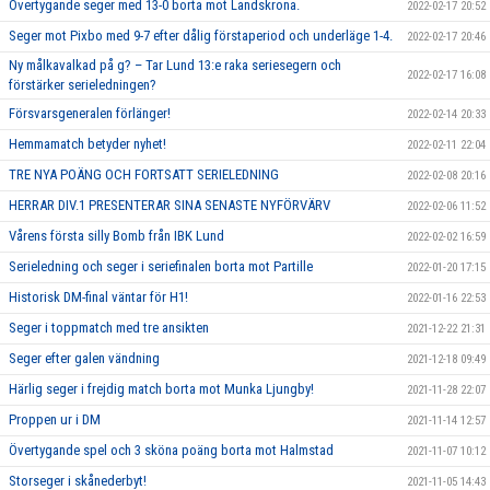
Övertygande seger med 13-0 borta mot Landskrona.
2022-02-17 20:52
Seger mot Pixbo med 9-7 efter dålig förstaperiod och underläge 1-4.
2022-02-17 20:46
Ny målkavalkad på g? – Tar Lund 13:e raka seriesegern och
2022-02-17 16:08
förstärker serieledningen?
Försvarsgeneralen förlänger!
2022-02-14 20:33
Hemmamatch betyder nyhet!
2022-02-11 22:04
TRE NYA POÄNG OCH FORTSATT SERIELEDNING
2022-02-08 20:16
HERRAR DIV.1 PRESENTERAR SINA SENASTE NYFÖRVÄRV
2022-02-06 11:52
Vårens första silly Bomb från IBK Lund
2022-02-02 16:59
Serieledning och seger i seriefinalen borta mot Partille
2022-01-20 17:15
Historisk DM-final väntar för H1!
2022-01-16 22:53
Seger i toppmatch med tre ansikten
2021-12-22 21:31
Seger efter galen vändning
2021-12-18 09:49
Härlig seger i frejdig match borta mot Munka Ljungby!
2021-11-28 22:07
Proppen ur i DM
2021-11-14 12:57
Övertygande spel och 3 sköna poäng borta mot Halmstad
2021-11-07 10:12
Storseger i skånederbyt!
2021-11-05 14:43