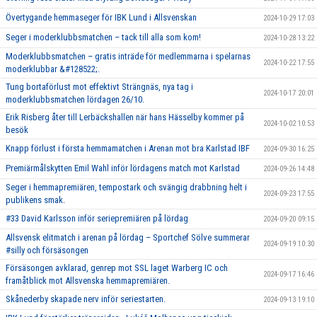
Övertygande hemmaseger för IBK Lund i Allsvenskan
2024-10-29 17:03
Seger i moderklubbsmatchen – tack till alla som kom!
2024-10-28 13:22
Moderklubbsmatchen – gratis inträde för medlemmarna i spelarnas
2024-10-22 17:55
moderklubbar &#128522;.
Tung bortaförlust mot effektivt Strängnäs, nya tag i
2024-10-17 20:01
moderklubbsmatchen lördagen 26/10.
Erik Risberg åter till Lerbäckshallen när hans Hässelby kommer på
2024-10-02 10:53
besök
Knapp förlust i första hemmamatchen i Arenan mot bra Karlstad IBF
2024-09-30 16:25
Premiärmålskytten Emil Wahl inför lördagens match mot Karlstad
2024-09-26 14:48
Seger i hemmapremiären, tempostark och svängig drabbning helt i
2024-09-23 17:55
publikens smak.
#33 David Karlsson inför seriepremiären på lördag
2024-09-20 09:15
Allsvensk elitmatch i arenan på lördag – Sportchef Sölve summerar
2024-09-19 10:30
#silly och försäsongen
Försäsongen avklarad, genrep mot SSL laget Warberg IC och
2024-09-17 16:46
framåtblick mot Allsvenska hemmapremiären.
Skånederby skapade nerv inför seriestarten.
2024-09-13 19:10