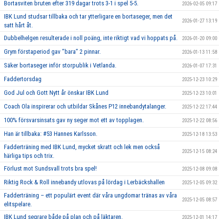
Bortasviten bruten efter 319 dagar trots 3-1 i spel 5-5.
2026-02-05 09:17
IBK Lund studsar tillbaka och tar ytterligare en bortaseger, men det
2026-01-27 13:19
satt hårt åt.
Dubbelhelgen resulterade i noll poäng, inte riktigt vad vi hoppats på.
2026-01-20 09:00
Grym förstaperiod gav ’’bara’’ 2 pinnar.
2026-01-13 11:58
Säker bortaseger inför storpublik i Vetlanda.
2026-01-07 17:31
Faddertorsdag
2025-12-23 10:29
God Jul och Gott Nytt år önskar IBK Lund
2025-12-23 10:01
Coach Ola inspirerar och utbildar Skånes P12 innebandytalanger.
2025-12-22 17:44
100% försvarsinsats gav ny seger mot ett av topplagen.
2025-12-22 08:56
Han är tillbaka: #53 Hannes Karlsson.
2025-12-18 13:53
Fadderträning med IBK Lund, mycket skratt och lek men också
2025-12-15 08:24
härliga tips och trix.
Förlust mot Sundsvall trots bra spel!
2025-12-08 09:08
Riktig Rock & Roll innebandy utlovas på lördag i Lerbäckshallen
2025-12-05 09:32
Fadderträning – ett populärt event där våra ungdomar tränas av våra
2025-12-05 08:57
elitspelare.
IBK Lund segrare både på plan och på läktaren.
2025-12-01 14:17