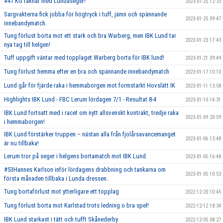
#41 KG räknar med Lundaseger!
2023-01-25 12:33
Sargvakterna fick jobba för högtryck i tuff, jämn och spännande
2023-01-25 09:47
innebandymatch.
Tung förlust borta mot ett stark och bra Warberg, men IBK Lund tar
2023-01-23 17:43
nya tag till helgen!
Tuff uppgift väntar med topplaget Warberg borta för IBK lund!
2023-01-21 09:49
Tung förlust hemma efter en bra och spännande innebandymatch
2023-01-17 10:10
Lund går för fjärde raka i hemmaborgen mot formstarkt Hovslätt IK
2023-01-11 13:58
Highlights IBK Lund - FBC Lerum lördagen 7/1 - Resultat 8-4
2023-01-10 14:31
IBK Lund fortsatt med i racet om nytt allsvenskt kontrakt, tredje raka
2023-01-09 20:59
i hemmaborgen!
IBK Lund förstärker truppen – nästan alla från fjolårsavancemanget
2023-01-06 13:48
är nu tillbaka!
Lerum tror på seger i helgens bortamatch mot IBK Lund.
2023-01-05 16:48
#53Hannes Karlson inför lördagens drabbning och tankarna om
2023-01-05 10:53
första månaden tillbaka i Lunda dressen.
Tung bortaförlust mot ytterligare ett topplag
2022-12-20 10:45
Tung förlust borta mot Karlstad trots ledning o bra spel!
2022-12-12 18:34
IBK Lund starkast i tätt och tufft Skånederby
2022-12-05 08:27