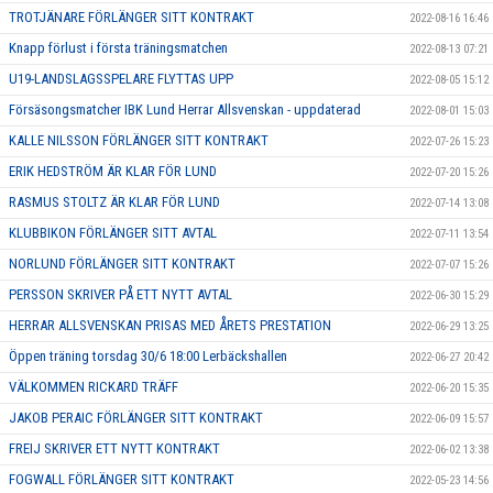
TROTJÄNARE FÖRLÄNGER SITT KONTRAKT
2022-08-16 16:46
Knapp förlust i första träningsmatchen
2022-08-13 07:21
U19-LANDSLAGSSPELARE FLYTTAS UPP
2022-08-05 15:12
Försäsongsmatcher IBK Lund Herrar Allsvenskan - uppdaterad
2022-08-01 15:03
KALLE NILSSON FÖRLÄNGER SITT KONTRAKT
2022-07-26 15:23
ERIK HEDSTRÖM ÄR KLAR FÖR LUND
2022-07-20 15:26
RASMUS STOLTZ ÄR KLAR FÖR LUND
2022-07-14 13:08
KLUBBIKON FÖRLÄNGER SITT AVTAL
2022-07-11 13:54
NORLUND FÖRLÄNGER SITT KONTRAKT
2022-07-07 15:26
PERSSON SKRIVER PÅ ETT NYTT AVTAL
2022-06-30 15:29
HERRAR ALLSVENSKAN PRISAS MED ÅRETS PRESTATION
2022-06-29 13:25
Öppen träning torsdag 30/6 18:00 Lerbäckshallen
2022-06-27 20:42
VÄLKOMMEN RICKARD TRÄFF
2022-06-20 15:35
JAKOB PERAIC FÖRLÄNGER SITT KONTRAKT
2022-06-09 15:57
FREIJ SKRIVER ETT NYTT KONTRAKT
2022-06-02 13:38
FOGWALL FÖRLÄNGER SITT KONTRAKT
2022-05-23 14:56