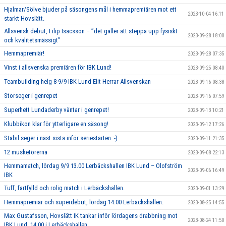
Hjalmar/Sölve bjuder på säsongens mål i hemmapremiären mot ett
2023-10-04 16:11
starkt Hovslätt.
Allsvensk debut, Filip Isacsson – ’’det gäller att steppa upp fysiskt
2023-09-28 18:00
och kvalitetsmässigt’’
Hemmapremiär!
2023-09-28 07:35
Vinst i allsvenska premiären för IBK Lund!
2023-09-25 08:40
Teambuilding helg 8-9/9 IBK Lund Elit Herrar Allsvenskan
2023-09-16 08:38
Storseger i genrepet
2023-09-16 07:59
Superhett Lundaderby väntar i genrepet!
2023-09-13 10:21
Klubbikon klar för ytterligare en säsong!
2023-09-12 17:26
Stabil seger i näst sista inför seriestarten :-)
2023-09-11 21:35
12 musketörerna
2023-09-08 22:13
Hemmamatch, lördag 9/9 13.00 Lerbäckshallen IBK Lund – Olofström
2023-09-06 16:49
IBK
Tuff, fartfylld och rolig match i Lerbäckshallen.
2023-09-01 13:29
Hemmapremiär och superdebut, lördag 14.00 Lerbäckshallen.
2023-08-25 14:55
Max Gustafsson, Hovslätt IK tankar inför lördagens drabbning mot
2023-08-24 11:50
IBK Lund, 14.00 i Lerbäckshallen.