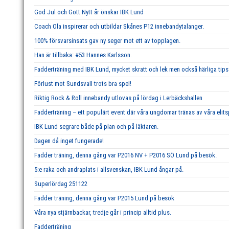
God Jul och Gott Nytt år önskar IBK Lund
Coach Ola inspirerar och utbildar Skånes P12 innebandytalanger.
100% försvarsinsats gav ny seger mot ett av topplagen.
Han är tillbaka: #53 Hannes Karlsson.
Fadderträning med IBK Lund, mycket skratt och lek men också härliga tips 
Förlust mot Sundsvall trots bra spel!
Riktig Rock & Roll innebandy utlovas på lördag i Lerbäckshallen
Fadderträning – ett populärt event där våra ungdomar tränas av våra elits
IBK Lund segrare både på plan och på läktaren.
Dagen då inget fungerade!
Fadder träning, denna gång var P2016 NV + P2016 SÖ Lund på besök.
5:e raka och andraplats i allsvenskan, IBK Lund ångar på.
Superlördag 251122
Fadder träning, denna gång var P2015 Lund på besök
Våra nya stjärnbackar, tredje går i princip alltid plus.
Fadderträning