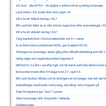
SSL kval – alla till IFU! – Nu hjälper vi killarna till en ny härlig bortaseger.
Lund vidare i SSL kvalet efter skön seger i IH.
Vill ni ha ett Skånsk herrlag i SSL?
IBK Lund herr hyllar en av våra största supportrar efter avancemanget i SS
Vill ni ha ett skånskt herrlag i SSL?
Tung hemmaförlust i första kvalmatchen och 0-1 i serien.
En av årets bästa prestationen hittills, gav kvalplats till SSL.
Ytterligare en bortaseger, denna gång efter målsnål tillställning mot FBC 
Härlig seger mot toppkonkurrenten Hagunda IF.
DM final för 5:e året i rad efter tight och tät match med fulla läktare borta
Bortasviten bruten efter 319 dagar trots 3-1 i spel 5-5.
IBK Lund studsar tillbaka och tar ytterligare en bortaseger, men det satt hå
Dubbelhelgen resulterade i noll poäng, inte riktigt vad vi hoppats på.
Grym förstaperiod gav ’’bara’’ 2 pinnar.
Säker bortaseger inför storpublik i Vetlanda.
Faddertorsdag