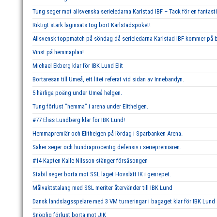
Tung seger mot allsvenska serieledarna Karlstad IBF – Tack för en fantast
Riktigt stark laginsats tog bort Karlstadspöket!
Allsvensk toppmatch på söndag då serieledarna Karlstad IBF kommer på b
Vinst på hemmaplan!
Michael Ekberg klar för IBK Lund Elit
Bortaresan till Umeå, ett litet referat vid sidan av Innebandyn.
5 härliga poäng under Umeå helgen.
Tung förlust ’’hemma’’ i arena under Elithelgen.
#77 Elias Lundberg klar för IBK Lund!
Hemmapremiär och Elithelgen på lördag i Sparbanken Arena.
Säker seger och hundraprocentig defensiv i seriepremiären.
#14 Kapten Kalle Nilsson stänger försäsongen
Stabil seger borta mot SSL laget Hovslätt IK i genrepet.
Målvaktstalang med SSL meriter återvänder till IBK Lund
Dansk landslagsspelare med 3 VM turneringar i bagaget klar för IBK Lund
Snöplig förlust borta mot JIK