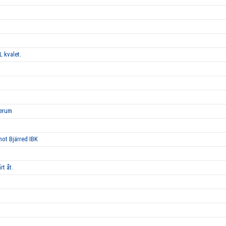
L kvalet.
Lerum
 mot Bjärred IBK
rt åt.