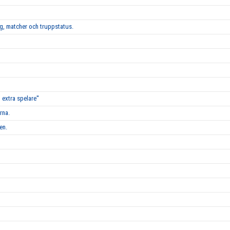
g, matcher och truppstatus.
 extra spelare''
rna.
en.