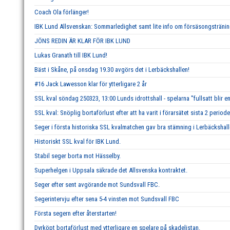
Coach Ola förlänger!
IBK Lund Allsvenskan: Sommarledighet samt lite info om försäsongstränin
JÖNS REDIN ÄR KLAR FÖR IBK LUND
Lukas Granath till IBK Lund!
Bäst i Skåne, på onsdag 19.30 avgörs det i Lerbäckshallen!
#16 Jack Lawesson klar för ytterligare 2 år
SSL kval söndag 250323, 13:00 Lunds idrottshall - spelarna ''fullsatt blir en
SSL kval: Snöplig bortaförlust efter att ha varit i förarsätet sista 2 periode
Seger i första historiska SSL kvalmatchen gav bra stämning i Lerbäckshall
Historiskt SSL kval för IBK Lund.
Stabil seger borta mot Hässelby.
Superhelgen i Uppsala säkrade det Allsvenska kontraktet.
Seger efter sent avgörande mot Sundsvall FBC.
Segerintervju efter sena 5-4 vinsten mot Sundsvall FBC
Första segern efter återstarten!
Dyrköpt bortaförlust med ytterligare en spelare på skadelistan.