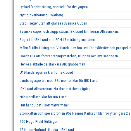
Lyckad fadderträning, speciellt för det yngsta.
Nyttig överkörning i Warberg
Stabil seger utan att glänsa i Svenska Cupen
Svenska cupen och trupp status IBK Lund Elit, herrar Allsvenskan.
Seger för IBK Lund mot FCH i 3:e träningsmatchen.
Målsnål tillställning mot Vetlanda gav bra test för nyförvärv och prospekts
Coach Ola om första träningsmatchen, truppen och nya säsongen.
Henke slaktade de stackars AIK grabbarna!!
U19-landslagsman klar för IBK Lund
Landslagsspelare med SSL-meriter klar för IBK Lund
IBK Lund Allsvenskan: Nu drar matcherna igång!
Nils Nordlund klar för IBK Lund
Hur har du det i sommarvärmen?
Storskytten och spelarprofilen #53 Hannes Karlsson klar för ytterligare 2 
#50 Hugo Prahl förlänger.
#2 Hugo Norlund tillbaka i IBK Lund.