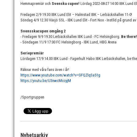
Hemmapremiär och
Svenska cupen!
Lördag 2022-08-27 14:00 IBK Lund El
Fredagen 2/9 19.30 IBK Lund Elit – Halmstad IBK – Lerbäckshallen 11-0!
Söndag 4/9 12.30 Växjö SSL - IBK Lund Elit - Fort Nox - Instlld på grund 
Svensskacupen omgång 2
- Fredagen 9/9 19.30 Lerbäckshallen IBK Lund - FC Helsingborg.
Be there!
- Söndagen 11/9 17:00 FC Helsingborg - IBK Lund, HBG Arena
Seriepremiär
Lördagen 17/9 14.00 IBK Lund - Fagerhult Habo IBK Lerbäckshallen, be the
Räknar med våra fans även i år!
https://www.youtube.com/watch?v=GFQZlqSa51g
https://youtu.be/U3nwcMccyjM
/Sportgruppen
Nyhetsarkiv