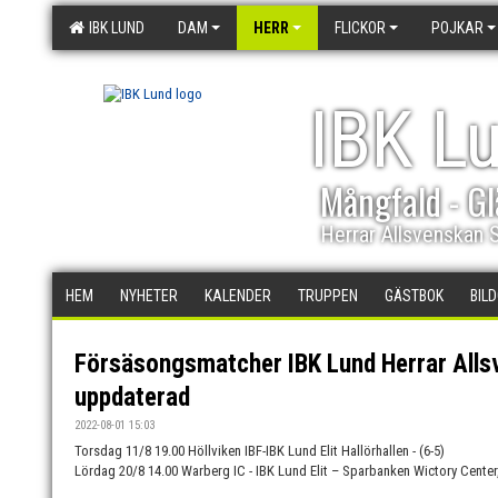
IBK LUND
DAM
HERR
FLICKOR
POJKAR
IBK L
Mångfald - Gl
Herrar Allsvenskan 
HEM
NYHETER
KALENDER
TRUPPEN
GÄSTBOK
BIL
Försäsongsmatcher IBK Lund Herrar Alls
uppdaterad
2022-08-01 15:03
Torsdag 11/8 19.00 Höllviken IBF-IBK Lund Elit Hallörhallen - (6-5)
Lördag 20/8 14.00 Warberg IC - IBK Lund Elit – Sparbanken Wictory Center