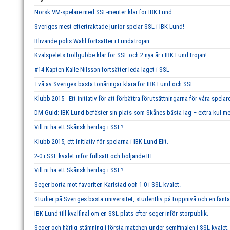
Norsk VM-spelare med SSL-meriter klar för IBK Lund
Sveriges mest eftertraktade junior spelar SSL i IBK Lund!
Blivande polis Wahl fortsätter i Lundatröjan.
Kvalspelets trollgubbe klar för SSL och 2 nya år i IBK Lund tröjan!
#14 Kapten Kalle Nilsson fortsätter leda laget i SSL
Två av Sveriges bästa tonåringar klara för IBK Lund och SSL.
Klubb 2015 - Ett initiativ för att förbättra förutsättningarna för våra spelar
DM Guld: IBK Lund befäster sin plats som Skånes bästa lag – extra kul me
Vill ni ha ett Skånsk herrlag i SSL?
Klubb 2015, ett initiativ för spelarna i IBK Lund Elit.
2-0 i SSL kvalet inför fullsatt och böljande IH
Vill ni ha ett Skånsk herrlag i SSL?
Seger borta mot favoriten Karlstad och 1-0 i SSL kvalet.
Studier på Sveriges bästa universitet, studentliv på toppnivå och en fant
IBK Lund till kvalfinal om en SSL plats efter seger inför storpublik.
Seger och härlig stämning i första matchen under semifinalen i SSL kvalet, 