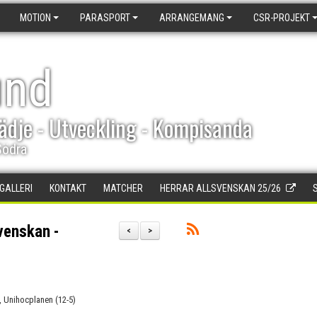
MOTION
PARASPORT
ARRANGEMANG
CSR-PROJEKT
und
ädje - Utveckling - Kompisanda
Södra
DGALLERI
KONTAKT
MATCHER
HERRAR ALLSVENSKAN 25/26
venskan -
<
>
, Unihocplanen (12-5)