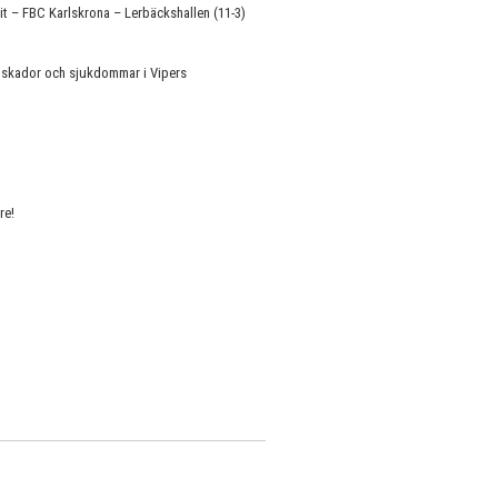
it – FBC Karlskrona – Lerbäckshallen (11-3)
av skador och sjukdommar i Vipers
re!