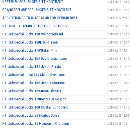
KAPTENEN FÖRLÄNGER SITT KONTRAKT
2019-05-13 19:53
POÄNGSPELARE FÖRLÄNGER SITT KONTRAKT
2019-05-03 15:17
ASSISTERANDE TRÄNARE KLAR FÖR HERRAR DIV.1
2019-04-27 23:12
NY HUVUDTRÄNARE KLAR FÖR HERRAR DIV.1
2019-04-15 15:41
H1: Julspecial Lucka 19# Viktor Norlund
2018-12-19 18:18
H1: Julspecial Lucka 18#Erik Nilsson
2018-12-18 16:57
H1: Julspecial Lucka 17#Stefan Prim
2018-12-17 17:11
H1: Julspecial Lucka 16# David Johansson
2018-12-16 16:42
H1: Julspecial Lucka 15# Jakob Peraic
2018-12-15 10:47
H1: Julspecial lucka 14# Simon Svensson
2018-12-14 15:42
H1: Julspecial Lucka 13# Jesper Mattson
2018-12-13 17:00
H1: Julspecial Lucka 12#Anton Olenius
2018-12-12 17:31
H1: Julspecial Lucka 11#Dennis Davidsson
2018-12-11 15:56
H1: Julspecial Lucka 10# Gustav Sundqvist
2018-12-10 16:46
H1: Julspecial Lucka 9# Pontus Sölve
2018-12-09 13:54
H1: Julspecial Lucka 8# Hampus L-Olofsson
2018-12-08 10:01