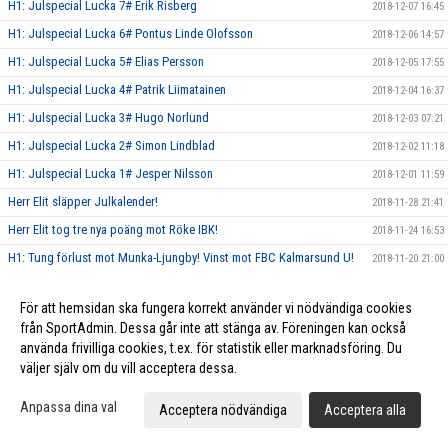
H1: Julspecial Lucka 7# Erik Risberg
2018-12-07 16:45
H1: Julspecial Lucka 6# Pontus Linde Olofsson
2018-12-06 14:57
H1: Julspecial Lucka 5# Elias Persson
2018-12-05 17:55
H1: Julspecial Lucka 4# Patrik Liimatainen
2018-12-04 16:37
H1: Julspecial Lucka 3# Hugo Norlund
2018-12-03 07:21
H1: Julspecial Lucka 2# Simon Lindblad
2018-12-02 11:18
H1: Julspecial Lucka 1# Jesper Nilsson
2018-12-01 11:59
Herr Elit släpper Julkalender!
2018-11-28 21:41
Herr Elit tog tre nya poäng mot Röke IBK!
2018-11-24 16:53
H1: Tung förlust mot Munka-Ljungby! Vinst mot FBC Kalmarsund U!
2018-11-20 21:00
Vinst mot Växjö IBK samt Hovshaga AIF för Herr Elit!
2018-11-04 12:28
För att hemsidan ska fungera korrekt använder vi nödvändiga cookies
Vinst mot Halmstad IBK för Herr Elit!
2018-10-18 20:55
från SportAdmin. Dessa går inte att stänga av. Föreningen kan också
Vinst i hemmapremiären för Herr Elit!
2018-10-02 23:07
använda frivilliga cookies, t.ex. för statistik eller marknadsföring. Du
väljer själv om du vill acceptera dessa.
Hemmapremiär Herr Elit vs Skurup IBK 30/9
2018-09-29 15:06
Ny säsong 2018/19 Herr Elit Div 1.
2018-07-31 18:53
Anpassa dina val
Acceptera nödvändiga
Acceptera alla
POWERFORWARD VÄLJER HERR ELIT!
2018-05-27 15:37