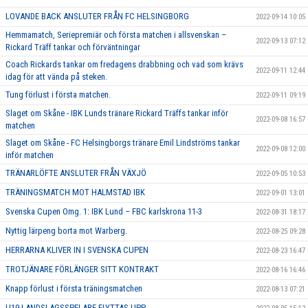
LOVANDE BACK ANSLUTER FRÅN FC HELSINGBORG
2022-09-14 10:05
Hemmamatch, Seriepremiär och första matchen i allsvenskan –
2022-09-13 07:12
Rickard Träff tankar och förväntningar
Coach Rickards tankar om fredagens drabbning och vad som krävs
2022-09-11 12:44
idag för att vända på steken.
Tung förlust i första matchen.
2022-09-11 09:19
Slaget om Skåne - IBK Lunds tränare Rickard Träffs tankar inför
2022-09-08 16:57
matchen
Slaget om Skåne - FC Helsingborgs tränare Emil Lindströms tankar
2022-09-08 12:00
inför matchen
TRÄNARLÖFTE ANSLUTER FRÅN VÄXJÖ
2022-09-05 10:53
TRÄNINGSMATCH MOT HALMSTAD IBK
2022-09-01 13:01
Svenska Cupen Omg. 1: IBK Lund – FBC karlskrona 11-3
2022-08-31 18:17
Nyttig lärpeng borta mot Warberg.
2022-08-25 09:28
HERRARNA KLIVER IN I SVENSKA CUPEN
2022-08-23 16:47
TROTJÄNARE FÖRLÄNGER SITT KONTRAKT
2022-08-16 16:46
Knapp förlust i första träningsmatchen
2022-08-13 07:21
U19-LANDSLAGSSPELARE FLYTTAS UPP