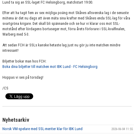
Lund ta sig an SSL-laget FC Helsingborg, matchstart 19:00.
KONTAKT
Efter att ha tagit fem av sex möjliga poäng mot Skånes allsvenska lag i de senaste
MATCHER
mötena är det nu dags att även mäta sina krafter med Skånes enda SSL-lag för våra
svartgröna krigare. Det skall bli spännande och se hur vi klarar oss mot SSL-
motstånd efter lördagens bortaseger mot, förra årets förlorare i SSL-kvalfinalen,
HERRAR ALLSVENSKAN 25/26
Warberg med 5-3.
SKÅNEMÄSTERSKAPEN 21/22
Att sedan FCH är SSLs kanske hetaste lag just nu gör ju inte matchen mindre
intressant!
Biljetter bokar man hos FCH:
Boka dina biljetter till matchen mot IBK Lund - FC Helsingborg
Hoppas vi ses på torsdag!
/CS
Nyhetsarkiv
Norsk VM-spelare med SSL-meriter klar för IBK Lund
2026-06-04 11:55