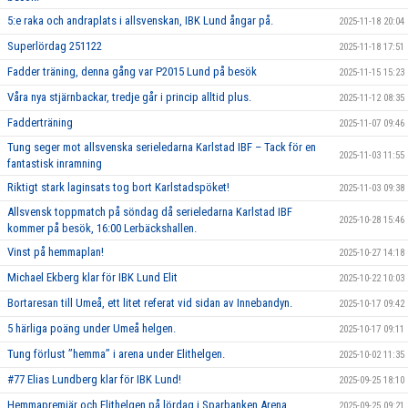
5:e raka och andraplats i allsvenskan, IBK Lund ångar på.
2025-11-18 20:04
Superlördag 251122
2025-11-18 17:51
Fadder träning, denna gång var P2015 Lund på besök
2025-11-15 15:23
Våra nya stjärnbackar, tredje går i princip alltid plus.
2025-11-12 08:35
Fadderträning
2025-11-07 09:46
Tung seger mot allsvenska serieledarna Karlstad IBF – Tack för en
2025-11-03 11:55
fantastisk inramning
Riktigt stark laginsats tog bort Karlstadspöket!
2025-11-03 09:38
Allsvensk toppmatch på söndag då serieledarna Karlstad IBF
2025-10-28 15:46
kommer på besök, 16:00 Lerbäckshallen.
Vinst på hemmaplan!
2025-10-27 14:18
Michael Ekberg klar för IBK Lund Elit
2025-10-22 10:03
Bortaresan till Umeå, ett litet referat vid sidan av Innebandyn.
2025-10-17 09:42
5 härliga poäng under Umeå helgen.
2025-10-17 09:11
Tung förlust ’’hemma’’ i arena under Elithelgen.
2025-10-02 11:35
#77 Elias Lundberg klar för IBK Lund!
2025-09-25 18:10
Hemmapremiär och Elithelgen på lördag i Sparbanken Arena.
2025-09-25 09:21