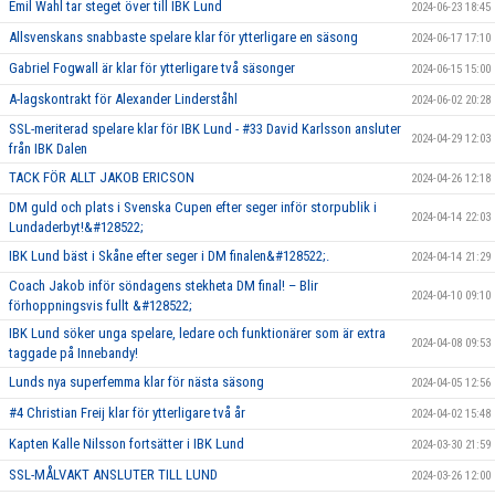
Emil Wahl tar steget över till IBK Lund
2024-06-23 18:45
Allsvenskans snabbaste spelare klar för ytterligare en säsong
2024-06-17 17:10
Gabriel Fogwall är klar för ytterligare två säsonger
2024-06-15 15:00
A-lagskontrakt för Alexander Linderståhl
2024-06-02 20:28
SSL-meriterad spelare klar för IBK Lund - #33 David Karlsson ansluter
2024-04-29 12:03
från IBK Dalen
TACK FÖR ALLT JAKOB ERICSON
2024-04-26 12:18
DM guld och plats i Svenska Cupen efter seger inför storpublik i
2024-04-14 22:03
Lundaderbyt!&#128522;
IBK Lund bäst i Skåne efter seger i DM finalen&#128522;.
2024-04-14 21:29
Coach Jakob inför söndagens stekheta DM final! – Blir
2024-04-10 09:10
förhoppningsvis fullt &#128522;
IBK Lund söker unga spelare, ledare och funktionärer som är extra
2024-04-08 09:53
taggade på Innebandy!
Lunds nya superfemma klar för nästa säsong
2024-04-05 12:56
#4 Christian Freij klar för ytterligare två år
2024-04-02 15:48
Kapten Kalle Nilsson fortsätter i IBK Lund
2024-03-30 21:59
SSL-MÅLVAKT ANSLUTER TILL LUND
2024-03-26 12:00