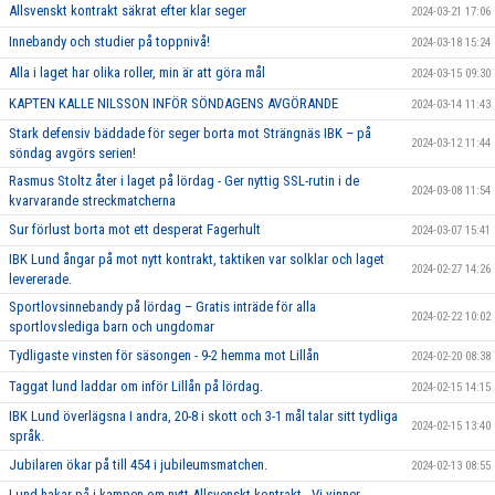
Allsvenskt kontrakt säkrat efter klar seger
2024-03-21 17:06
Innebandy och studier på toppnivå!
2024-03-18 15:24
Alla i laget har olika roller, min är att göra mål
2024-03-15 09:30
KAPTEN KALLE NILSSON INFÖR SÖNDAGENS AVGÖRANDE
2024-03-14 11:43
Stark defensiv bäddade för seger borta mot Strängnäs IBK – på
2024-03-12 11:44
söndag avgörs serien!
Rasmus Stoltz åter i laget på lördag - Ger nyttig SSL-rutin i de
2024-03-08 11:54
kvarvarande streckmatcherna
Sur förlust borta mot ett desperat Fagerhult
2024-03-07 15:41
IBK Lund ångar på mot nytt kontrakt, taktiken var solklar och laget
2024-02-27 14:26
levererade.
Sportlovsinnebandy på lördag – Gratis inträde för alla
2024-02-22 10:02
sportlovslediga barn och ungdomar
Tydligaste vinsten för säsongen - 9-2 hemma mot Lillån
2024-02-20 08:38
Taggat lund laddar om inför Lillån på lördag.
2024-02-15 14:15
IBK Lund överlägsna I andra, 20-8 i skott och 3-1 mål talar sitt tydliga
2024-02-15 13:40
språk.
Jubilaren ökar på till 454 i jubileumsmatchen.
2024-02-13 08:55
Lund hakar på i kampen om nytt Allsvenskt kontrakt - Vi vinner