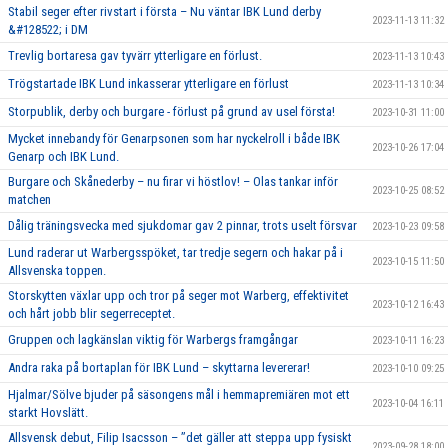
Stabil seger efter rivstart i första – Nu väntar IBK Lund derby
2023-11-13 11:32
&#128522; i DM
Trevlig bortaresa gav tyvärr ytterligare en förlust.
2023-11-13 10:43
Trögstartade IBK Lund inkasserar ytterligare en förlust
2023-11-13 10:34
Storpublik, derby och burgare - förlust på grund av usel första!
2023-10-31 11:00
Mycket innebandy för Genarpsonen som har nyckelroll i både IBK
2023-10-26 17:04
Genarp och IBK Lund.
Burgare och Skånederby – nu firar vi höstlov! – Olas tankar inför
2023-10-25 08:52
matchen
Dålig träningsvecka med sjukdomar gav 2 pinnar, trots uselt försvar
2023-10-23 09:58
Lund raderar ut Warbergsspöket, tar tredje segern och hakar på i
2023-10-15 11:50
Allsvenska toppen.
Storskytten växlar upp och tror på seger mot Warberg, effektivitet
2023-10-12 16:43
och hårt jobb blir segerreceptet.
Gruppen och lagkänslan viktig för Warbergs framgångar
2023-10-11 16:23
Andra raka på bortaplan för IBK Lund – skyttarna levererar!
2023-10-10 09:25
Hjalmar/Sölve bjuder på säsongens mål i hemmapremiären mot ett
2023-10-04 16:11
starkt Hovslätt.
Allsvensk debut, Filip Isacsson – ’’det gäller att steppa upp fysiskt
2023-09-28 18:00