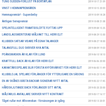
TUNG SUDDEN-FÖRLUST PÅ BORTAPLAN
2019-10-17 21:09
VINST I HEMMAPREMIÄREN
2019-10-15 20:03
Hemmapremiär! - Superderby
2019-10-09 18:28
Äntligen Seriepremiär
2019-10-08 21:08
SPELINTELLIGENT FRAMTIDSLÖFTE FLYTTAS UPP
2019-09-04 15:25
LANDSLAGSMERITERAD MÅLVAKT TILL HERR ELIT
2019-08-29 15:00
KLUBBEN SATSAR VIDARE PÅ EGNA TALANGER
2019-08-27 18:00
TALANGFULL DUO SKRIVER NYA AVTAL
2019-08-09 19:03
POÄNGMASKIN ÄR KLAR FÖR LUND
2019-06-10 18:10
KRAFTFULL BACK ÄR KLAR FÖR HERR ELIT
2019-06-06 20:00
KARAKTÄRSSPELARE BLIR FÖRSTA NYFÖRVÄRVET FÖR HERR ELIT
2019-06-05 11:49
KLUBBLOJAL SPELARE FÖRLÄNGER FÖR YTTERLIGARE EN SÄSONG
2019-05-23 15:45
EN AV SKÅNES BÄSTA BACKAR SIGNERAR NYTT AVTAL
2019-05-22 17:45
HÅRDSKJUTANDE BACK FÖRLÄNGER SITT AVTAL
2019-05-20 20:00
MÅLFARLIG ANFALLARE SKRIVER NYTT KONTRAKT
2019-05-17 16:17
Tåget rullar mot Allsvenskan - försäsongen är igång
2019-05-13 20:01