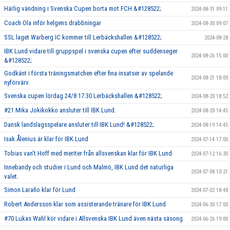
Härlig vändning i Svenska Cupen borta mot FCH &#128522;
2024-08-31 09:11
Coach Ola inför helgens drabbningar
2024-08-30 09:07
SSL laget Warberg IC kommer till Lerbäckshallen &#128522;
2024-08-28
IBK Lund vidare till gruppspel i svenska cupen efter suddenseger
2024-08-26 15:00
&#128522;
Godkänt i första träningsmatchen efter fina insatser av spelande
2024-08-21 18:00
nyförvärv.
Svenska cupen lördag 24/8 17.30 Lerbäckshallen &#128522;
2024-08-20 18:52
#21 Mika Jokikokko ansluter till IBK Lund.
2024-08-20 14:45
Dansk landslagsspelare ansluter till IBK Lund! &#128522;
2024-08-19 14:45
Isak Ålenius är klar för IBK Lund
2024-07-14 17:00
Tobias van’t Hoff med meriter från allsvenskan klar för IBK Lund
2024-07-12 16:30
Innebandy och studier i Lund och Malmö, IBK Lund det naturliga
2024-07-08 10:21
valet.
Simon Laraño klar för Lund
2024-07-02 18:48
Robert Andersson klar som assisterande tränare för IBK Lund
2024-06-30 17:00
#70 Lukas Wahl kör vidare i Allsvenska IBK Lund även nästa säsong
2024-06-26 19:00