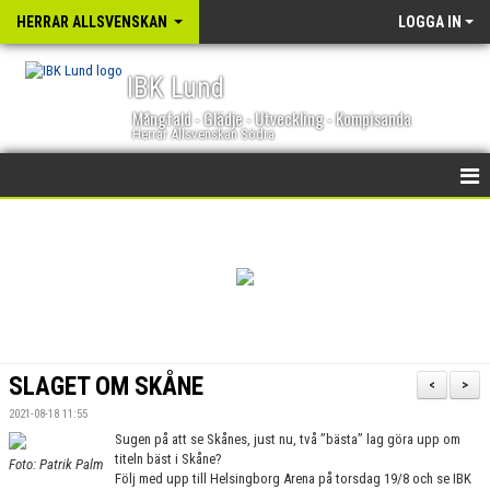
HERRAR ALLSVENSKAN
LOGGA IN
IBK Lund
Mångfald - Glädje - Utveckling - Kompisanda
Herrar Allsvenskan Södra
HEM
NYHETER
KALENDER
TRUPPEN
SLAGET OM SKÅNE
<
>
GÄSTBOK
2021-08-18 11:55
Sugen på att se Skånes, just nu, två ’’bästa’’ lag göra upp om
BILDGALLERI
titeln bäst i Skåne?
Foto: Patrik Palm
Följ med upp till Helsingborg Arena på torsdag 19/8 och se IBK