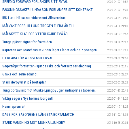
SPEEDIG FORWARD FÖRLÄNGER SITT AVTAL
2020-04-07 14:52
PASSNINGSSÄKER LUNDA-SON FÖRLÄNGER SITT KONTRAKT
2020-04-02 18:35
IBK Lund H1 satsar vidare mot Allsvenskan.
2020-03-29 17:56
MÅLVAKT FÖRBLIR LUND TROGEN FLERA ÅR TILL
2020-03-16 21:00
MÅLSKYTT KLAR FÖR YTTERLIGARE TVÅ ÅR
2020-03-13 18:57
Tunga pjäser signar för framtiden
2020-03-06 20:17
Kaptenen och Matchens MVP om läget i laget och de 7 poängen
2020-03-03 19:13
H1 KLARA FÖR ALLSVENSKT KVAL
2020-03-02 21:50
Segertåget fortsätter - sjunde raka och fortsatt serieledning
2020-02-16 20:15
6 raka och serieledning!
2020-02-13 22:27
Stark derbyvinst på bortaplan
2020-02-03 21:23
Tung bortavinst mot Munka-Ljungby , ger andraplats i tabellen!
2020-01-27 20:46
Viktig seger i Nya hemma borgen!!
2020-01-24 18:20
Hemmapremiär!
2020-01-17 18:25
DAGS FÖR SÄSONGENS LÄNGSTA BORTAMATCH
2019-11-02 16:36
STARK VÄNDNING MOT MUNKA-LJUNGBY
2019-10-25 20:34