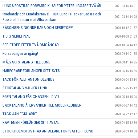
LUNDA-FOSTRAD FORWARD KLAR FÖR YTTERLIGGARE TVÅ ÅR
2021-03-16 14:01
Innebandy och Lundakarneval – IBK Lund H1 söker Ledare och
2021-03-14 14:28
Spelare till resan mot Allsvenskan
SÄSONGENS NIONDE RAKA OCH SERIETOPP
2020-10-12 21:37
TIDIG SERIEFINAL
2020-10-08 21:23
SERIETOPP EFTER TVÅ OMGÅNGAR
2020-10-04 14:12
Försäsongen är igång!
2020-09-14 21:55
MÅLVAKTSTALANG TILL LUND
2020-08-11 14:25
HÄRFÖRARE FÖRLÄNGER SITT AVTAL
2020-06-15 15:55
TACK FÖR ALLT ANTON OLENIUS
2020-06-04 13:14
STORTALANG VÄLJER LUND
2020-05-25 15:12
EGEN TALANG FÅR CHANSEN I DIV.1
2020-05-18 15:06
BACKTALANG ÅTERVÄNDER TILL MODERKLUBBEN
2020-04-27 14:42
TACK JAN ECKHARDT
2020-04-22 12:17
KAPTENEN FÖRLÄNGER SITT AVTAL
2020-04-15 12:30
STOCKHOLMSFOSTRAD ANFALLARE FORTSÄTTER I LUND
2020-04-09 18:30