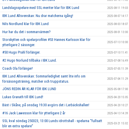
Landslagsspelare med SSL-meriter klar för IBK Lund
2025-08-11 19:03
IBK Lund Allsvenskan: Nu drar matcherna igång!
2025-08-07 14:17
Nils Nordlund klar för IBK Lund
2025-08-03 18:07
Hur har du det i sommarvärmen?
2025-08-01 13:00
Storskytten och spelarprofilen #53 Hannes Karlsson klar för
2025-07-13 10:00
ytterligare 2 säsonger.
#50 Hugo Prahl förlänger.
2025-07-10 11:41
#2 Hugo Norlund tillbaka i IBK Lund.
2025-07-08 16:49
Coach Ola förlänger!
2025-07-05 11:39
IBK Lund Allsvenskan: Sommarledighet samt lite info om
2025-07-04 11:29
försäsongsträning, matcher och truppstatus.
JÖNS REDIN ÄR KLAR FÖR IBK LUND
2025-05-08 17:00
Lukas Granath till IBK Lund!
2025-04-20 15:05
Bäst i Skåne, på onsdag 19.30 avgörs det i Lerbäckshallen!
2025-04-20 10:27
#16 Jack Lawesson klar för ytterligare 2 år
2025-04-13 14:39
SSL kval söndag 250323, 13:00 Lunds idrottshall - spelarna ''fullsatt
2025-03-21 15:02
blir en extra spelare''