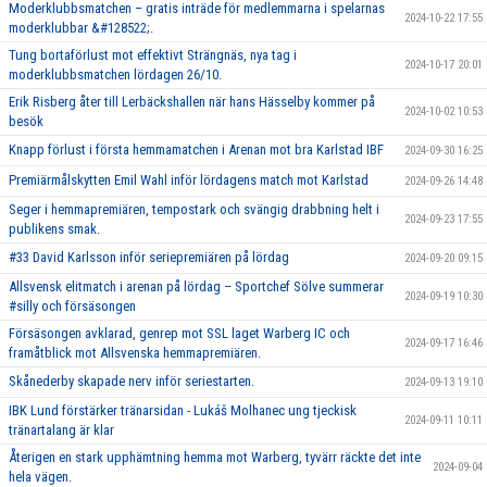
Moderklubbsmatchen – gratis inträde för medlemmarna i spelarnas
2024-10-22 17:55
moderklubbar &#128522;.
Tung bortaförlust mot effektivt Strängnäs, nya tag i
2024-10-17 20:01
moderklubbsmatchen lördagen 26/10.
Erik Risberg åter till Lerbäckshallen när hans Hässelby kommer på
2024-10-02 10:53
besök
Knapp förlust i första hemmamatchen i Arenan mot bra Karlstad IBF
2024-09-30 16:25
Premiärmålskytten Emil Wahl inför lördagens match mot Karlstad
2024-09-26 14:48
Seger i hemmapremiären, tempostark och svängig drabbning helt i
2024-09-23 17:55
publikens smak.
#33 David Karlsson inför seriepremiären på lördag
2024-09-20 09:15
Allsvensk elitmatch i arenan på lördag – Sportchef Sölve summerar
2024-09-19 10:30
#silly och försäsongen
Försäsongen avklarad, genrep mot SSL laget Warberg IC och
2024-09-17 16:46
framåtblick mot Allsvenska hemmapremiären.
Skånederby skapade nerv inför seriestarten.
2024-09-13 19:10
IBK Lund förstärker tränarsidan - Lukáš Molhanec ung tjeckisk
2024-09-11 10:11
tränartalang är klar
Återigen en stark upphämtning hemma mot Warberg, tyvärr räckte det inte
2024-09-04
hela vägen.