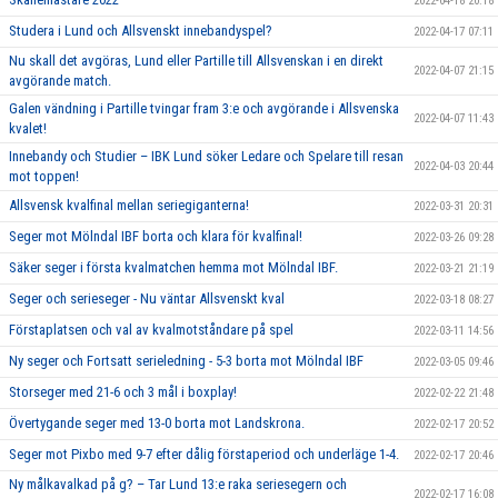
2022-04-18 20:18
Studera i Lund och Allsvenskt innebandyspel?
2022-04-17 07:11
Nu skall det avgöras, Lund eller Partille till Allsvenskan i en direkt
2022-04-07 21:15
avgörande match.
Galen vändning i Partille tvingar fram 3:e och avgörande i Allsvenska
2022-04-07 11:43
kvalet!
Innebandy och Studier – IBK Lund söker Ledare och Spelare till resan
2022-04-03 20:44
mot toppen!
Allsvensk kvalfinal mellan seriegiganterna!
2022-03-31 20:31
Seger mot Mölndal IBF borta och klara för kvalfinal!
2022-03-26 09:28
Säker seger i första kvalmatchen hemma mot Mölndal IBF.
2022-03-21 21:19
Seger och serieseger - Nu väntar Allsvenskt kval
2022-03-18 08:27
Förstaplatsen och val av kvalmotståndare på spel
2022-03-11 14:56
Ny seger och Fortsatt serieledning - 5-3 borta mot Mölndal IBF
2022-03-05 09:46
Storseger med 21-6 och 3 mål i boxplay!
2022-02-22 21:48
Övertygande seger med 13-0 borta mot Landskrona.
2022-02-17 20:52
Seger mot Pixbo med 9-7 efter dålig förstaperiod och underläge 1-4.
2022-02-17 20:46
Ny målkavalkad på g? – Tar Lund 13:e raka seriesegern och
2022-02-17 16:08