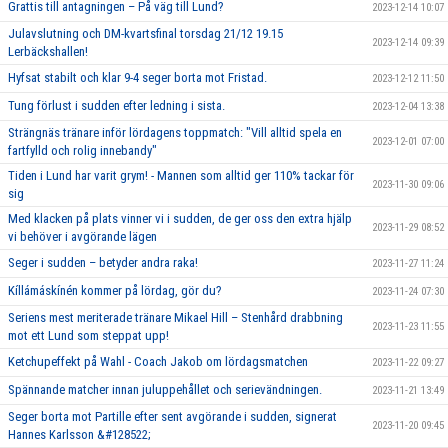
Grattis till antagningen – På väg till Lund?
2023-12-14 10:07
Julavslutning och DM-kvartsfinal torsdag 21/12 19.15
2023-12-14 09:39
Lerbäckshallen!
Hyfsat stabilt och klar 9-4 seger borta mot Fristad.
2023-12-12 11:50
Tung förlust i sudden efter ledning i sista.
2023-12-04 13:38
Strängnäs tränare inför lördagens toppmatch: "Vill alltid spela en
2023-12-01 07:00
fartfylld och rolig innebandy"
Tiden i Lund har varit grym! - Mannen som alltid ger 110% tackar för
2023-11-30 09:06
sig
Med klacken på plats vinner vi i sudden, de ger oss den extra hjälp
2023-11-29 08:52
vi behöver i avgörande lägen
Seger i sudden – betyder andra raka!
2023-11-27 11:24
Kíllámáskínén kommer på lördag, gör du?
2023-11-24 07:30
Seriens mest meriterade tränare Mikael Hill – Stenhård drabbning
2023-11-23 11:55
mot ett Lund som steppat upp!
Ketchupeffekt på Wahl - Coach Jakob om lördagsmatchen
2023-11-22 09:27
Spännande matcher innan juluppehållet och serievändningen.
2023-11-21 13:49
Seger borta mot Partille efter sent avgörande i sudden, signerat
2023-11-20 09:45
Hannes Karlsson &#128522;