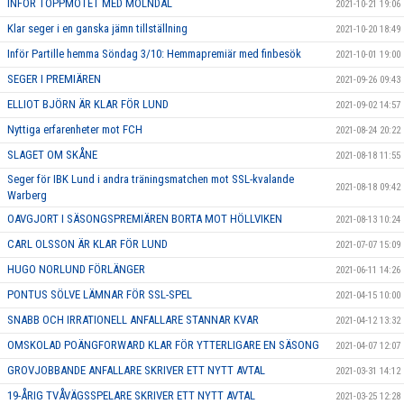
INFÖR TOPPMÖTET MED MÖLNDAL
2021-10-21 19:06
Klar seger i en ganska jämn tillställning
2021-10-20 18:49
Inför Partille hemma Söndag 3/10: Hemmapremiär med finbesök
2021-10-01 19:00
SEGER I PREMIÄREN
2021-09-26 09:43
ELLIOT BJÖRN ÄR KLAR FÖR LUND
2021-09-02 14:57
Nyttiga erfarenheter mot FCH
2021-08-24 20:22
SLAGET OM SKÅNE
2021-08-18 11:55
Seger för IBK Lund i andra träningsmatchen mot SSL-kvalande
2021-08-18 09:42
Warberg
OAVGJORT I SÄSONGSPREMIÄREN BORTA MOT HÖLLVIKEN
2021-08-13 10:24
CARL OLSSON ÄR KLAR FÖR LUND
2021-07-07 15:09
HUGO NORLUND FÖRLÄNGER
2021-06-11 14:26
PONTUS SÖLVE LÄMNAR FÖR SSL-SPEL
2021-04-15 10:00
SNABB OCH IRRATIONELL ANFALLARE STANNAR KVAR
2021-04-12 13:32
OMSKOLAD POÄNGFORWARD KLAR FÖR YTTERLIGARE EN SÄSONG
2021-04-07 12:07
GROVJOBBANDE ANFALLARE SKRIVER ETT NYTT AVTAL
2021-03-31 14:12
19-ÅRIG TVÅVÄGSSPELARE SKRIVER ETT NYTT AVTAL
2021-03-25 12:28