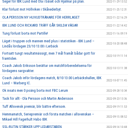
Seger för IBK Lund med Ola i båset och Hjalmar på plan.
2022-11-29 13:52
Klar förlust mot Höllviken i Skånederbyt.
2022-11-25 12:31
OLA PERSSON NY HUVUDTRÄNARE FÖR HERRLAGET
2022-11-22 16:29
IBK LUND OCH RICKARD TRÄFF GÅR SKILDA VÄGAR
2022-11-22 14:42
Tung förlust borta mot Partille!
2022-11-16 09:19
Läget i truppen och mannen med plus i statistiken - IBK Lund –
2022-10-20 08:48
Lindås lördagen 23/10 13.00 i Lerbäck
Fortsatt tungt resultatmässigt, men 7 mål framåt bådar gott för
2022-10-19 11:14
framtiden.
Coach Jakob Eriksson berättar om matchförberedelserna för
2022-10-13 11:38
lördagens sargvakter.
Coach Jakob inför lördagens match, 8/10 13.00 Lerbäckshallen, IBK
2022-10-07 11:45
Lund – Warberg IC.
Ok insats men 0 poäng borta mot FBC Lerum
2022-09-28 10:34
Tack för allt - Ola Persson och Martin Andersson
2022-09-23 13:36
Tuff Allsvensk premiär, blir bättre eftersom.
2022-09-19 11:53
Hemmamatch, Seriepremiär och första matchen i allsvenskan –
2022-09-15 08:52
Mikael Hill Fagerhult Habo IBK
SSL-RUTIN STÄRKER UPP LEDARSTABEN
2022-09-14 10:48