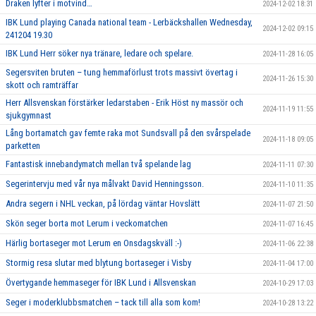
Draken lyfter i motvind…
2024-12-02 18:31
IBK Lund playing Canada national team - Lerbäckshallen Wednesday,
2024-12-02 09:15
241204 19.30
IBK Lund Herr söker nya tränare, ledare och spelare.
2024-11-28 16:05
Segersviten bruten – tung hemmaförlust trots massivt övertag i
2024-11-26 15:30
skott och ramträffar
Herr Allsvenskan förstärker ledarstaben - Erik Höst ny massör och
2024-11-19 11:55
sjukgymnast
Lång bortamatch gav femte raka mot Sundsvall på den svårspelade
2024-11-18 09:05
parketten
Fantastisk innebandymatch mellan två spelande lag
2024-11-11 07:30
Segerintervju med vår nya målvakt David Henningsson.
2024-11-10 11:35
Andra segern i NHL veckan, på lördag väntar Hovslätt
2024-11-07 21:50
Skön seger borta mot Lerum i veckomatchen
2024-11-07 16:45
Härlig bortaseger mot Lerum en Onsdagskväll :-)
2024-11-06 22:38
Stormig resa slutar med blytung bortaseger i Visby
2024-11-04 17:00
Övertygande hemmaseger för IBK Lund i Allsvenskan
2024-10-29 17:03
Seger i moderklubbsmatchen – tack till alla som kom!
2024-10-28 13:22