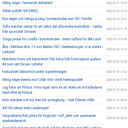
Viktig seger i fantastisk derbyfest!
2023-02-21 10:29
Vilken publik! &#128522;
2023-02-20 10:15
Klar seger och viktiga poäng i bottenstriden mot FBC Partille.
2023-02-16 10:51
Tuffa matcher väntar för att säkra det allsvenska kontraktet – tankar
2023-02-14 11:29
från sportchef Christer.
Tunga pinnar för Lindås i bottenstriden - desto tuffare för IBK Lund
2023-02-13 10:00
Åter i DM-final efter 7-3 mot Malmö FBC i hemmaborgen, vi är starka i
2023-02-04 10:10
Lerbäck!
Matchens lirare och kanonskott från halva från formtoppad spelare
2023-02-01 10:54
#4 som satt farsan i arbete!
Fantastiskt läktarstöd under superlördagen.
2023-01-31 13:32
Viktig seger hemma mot Lillån inför stark hemmapublik
2023-01-30 17:49
Jag hatar att förlora. Finns inget värre än att skaka en motståndares
2023-01-27 08:32
hand efter en förlust.
Inför matchen och hur man blir poängkung – Isak Palmen Lillån
2023-01-26 08:58
#41 KG räknar med Lundaseger!
2023-01-25 12:33
Sargvakterna fick jobba för högtryck i tuff, jämn och spännande
2023-01-25 09:47
innebandymatch.
Tung förlust borta mot ett stark och bra Warberg, men IBK Lund tar