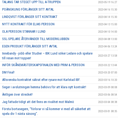
TALANG TAR STEGET UPP TILL A-TRUPPEN
2023-05-19 16:27
POÄNGKUNG FÖRLÄNGER SITT AVTAL
2023-04-16 15:30
LINDQVIST FÖRLÄNGER SITT KONTRAKT
2023-04-14 15:30
NYTT KONTRAKT FÖR ELIAS PERSSON
2023-04-13 15:00
OLA PERSSON STANNAR I LUND
2023-04-10 14:00
SSL-SPELARE ÅTERVÄNDER TILL MODERKLUBBEN
2023-04-08 13:00
EGEN PRODUKT FÖRLÄNGER SITT AVTAL
2023-04-06 13:24
Innebandy - jobb eller Studier – IBK Lund söker Ledare och spelare
2023-03-27 13:58
till resan mot toppen!
INFÖR SKÅNEMÄSTERSKAPSFINALEN MED PRIM & PERSSON
2023-03-22 13:44
DM Final!
2023-03-20 07:00
Allsvenska kontraktet säkrat efter rysare mot Karlstad IBF.
2023-03-16 10:20
Seger i avslutningen hemma behövs för att klara nytt kontrakt!
2023-03-09 08:08
Äntligen över strecket!
2023-03-06 08:54
Jag fattade tidigt att det finns en rivalitet mot Malmö
2023-03-04 08:38
Första bortasegern, ’’förlorar vi så kommer vi med all säkerhet att
2023-03-01 08:35
spela div 1 nästa säsong’’.