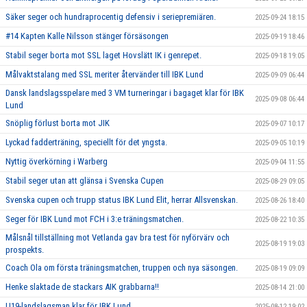
Säker seger och hundraprocentig defensiv i seriepremiären.
2025-09-24 18:15
#14 Kapten Kalle Nilsson stänger försäsongen
2025-09-19 18:46
Stabil seger borta mot SSL laget Hovslätt IK i genrepet.
2025-09-18 19:05
Målvaktstalang med SSL meriter återvänder till IBK Lund
2025-09-09 06:44
Dansk landslagsspelare med 3 VM turneringar i bagaget klar för IBK
2025-09-08 06:44
Lund
Snöplig förlust borta mot JIK
2025-09-07 10:17
Lyckad fadderträning, speciellt för det yngsta.
2025-09-05 10:19
Nyttig överkörning i Warberg
2025-09-04 11:55
Stabil seger utan att glänsa i Svenska Cupen
2025-08-29 09:05
Svenska cupen och trupp status IBK Lund Elit, herrar Allsvenskan.
2025-08-26 18:40
Seger för IBK Lund mot FCH i 3:e träningsmatchen.
2025-08-22 10:35
Målsnål tillställning mot Vetlanda gav bra test för nyförvärv och
2025-08-19 19:03
prospekts.
Coach Ola om första träningsmatchen, truppen och nya säsongen.
2025-08-19 09:09
Henke slaktade de stackars AIK grabbarna!!
2025-08-14 21:00
U19-landslagsman klar för IBK Lund
2025-08-12 19:02