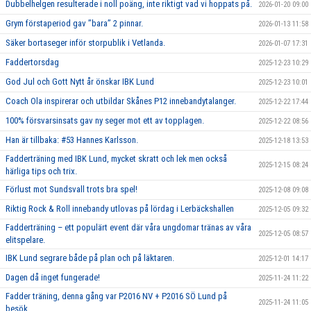
Dubbelhelgen resulterade i noll poäng, inte riktigt vad vi hoppats på.
2026-01-20 09:00
Grym förstaperiod gav ’’bara’’ 2 pinnar.
2026-01-13 11:58
Säker bortaseger inför storpublik i Vetlanda.
2026-01-07 17:31
Faddertorsdag
2025-12-23 10:29
God Jul och Gott Nytt år önskar IBK Lund
2025-12-23 10:01
Coach Ola inspirerar och utbildar Skånes P12 innebandytalanger.
2025-12-22 17:44
100% försvarsinsats gav ny seger mot ett av topplagen.
2025-12-22 08:56
Han är tillbaka: #53 Hannes Karlsson.
2025-12-18 13:53
Fadderträning med IBK Lund, mycket skratt och lek men också
2025-12-15 08:24
härliga tips och trix.
Förlust mot Sundsvall trots bra spel!
2025-12-08 09:08
Riktig Rock & Roll innebandy utlovas på lördag i Lerbäckshallen
2025-12-05 09:32
Fadderträning – ett populärt event där våra ungdomar tränas av våra
2025-12-05 08:57
elitspelare.
IBK Lund segrare både på plan och på läktaren.
2025-12-01 14:17
Dagen då inget fungerade!
2025-11-24 11:22
Fadder träning, denna gång var P2016 NV + P2016 SÖ Lund på
2025-11-24 11:05
besök.