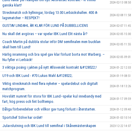
2024-02-13 08:50
ganska klart!
Streckmatch och hyllningar, lördag 13.00 Lerbäckshallen. 400 A-
2024-02-08 11:58
lagsmatcher – RESPEKT!
GUSTAV LINDAHL ÄR KLAR FÖR LUND PÅ DUBBELLICENS
2024-02-07 11:45
Nu skall det avgöras – var spelar IBK Lund Elit nästa år?
2024-02-05 15:00
Coach Martin på dubbla stolar inför DM semifinalen men bucklan
2024-02-05 11:55
skall hem till Lund!
Härlig inramning och bra spel gav klar förlust borta mot Warberg. –
2024-02-05 09:01
Nu fyller vi Lerbäck!
3 viktiga poäng i jakten på nytt Allsvenskt kontrakt &#128522;!
2024-01-22 12:03
U19 och IBK Lund - #70 Lukas Wahl &#128522;
2024-01-19 08:51
Viktig streckmatch med flera nyheter – spelardebut och digitalt
2024-01-18 13:26
matchprogram.
Hovslätt numret för stora för IBK Lund–spelar kul innebandy med
2024-01-17 09:59
fart, hög press och fint bolltempo.
Dåliga förberedelser och villkor gav tung förlust i återstarten.
2024-01-12 09:40
Sportchef Sölve har ordet!
2024-01-03 10:14
Julavslutning och IBK Lund till semifinal i Skånemästerskapen
2023-12-22 14:07