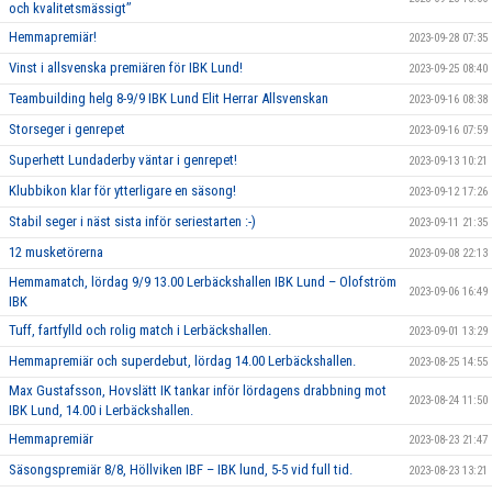
och kvalitetsmässigt’’
Hemmapremiär!
2023-09-28 07:35
Vinst i allsvenska premiären för IBK Lund!
2023-09-25 08:40
Teambuilding helg 8-9/9 IBK Lund Elit Herrar Allsvenskan
2023-09-16 08:38
Storseger i genrepet
2023-09-16 07:59
Superhett Lundaderby väntar i genrepet!
2023-09-13 10:21
Klubbikon klar för ytterligare en säsong!
2023-09-12 17:26
Stabil seger i näst sista inför seriestarten :-)
2023-09-11 21:35
12 musketörerna
2023-09-08 22:13
Hemmamatch, lördag 9/9 13.00 Lerbäckshallen IBK Lund – Olofström
2023-09-06 16:49
IBK
Tuff, fartfylld och rolig match i Lerbäckshallen.
2023-09-01 13:29
Hemmapremiär och superdebut, lördag 14.00 Lerbäckshallen.
2023-08-25 14:55
Max Gustafsson, Hovslätt IK tankar inför lördagens drabbning mot
2023-08-24 11:50
IBK Lund, 14.00 i Lerbäckshallen.
Hemmapremiär
2023-08-23 21:47
Säsongspremiär 8/8, Höllviken IBF – IBK lund, 5-5 vid full tid.
2023-08-23 13:21