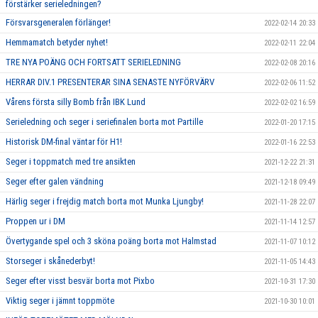
förstärker serieledningen?
Försvarsgeneralen förlänger!
2022-02-14 20:33
Hemmamatch betyder nyhet!
2022-02-11 22:04
TRE NYA POÄNG OCH FORTSATT SERIELEDNING
2022-02-08 20:16
HERRAR DIV.1 PRESENTERAR SINA SENASTE NYFÖRVÄRV
2022-02-06 11:52
Vårens första silly Bomb från IBK Lund
2022-02-02 16:59
Serieledning och seger i seriefinalen borta mot Partille
2022-01-20 17:15
Historisk DM-final väntar för H1!
2022-01-16 22:53
Seger i toppmatch med tre ansikten
2021-12-22 21:31
Seger efter galen vändning
2021-12-18 09:49
Härlig seger i frejdig match borta mot Munka Ljungby!
2021-11-28 22:07
Proppen ur i DM
2021-11-14 12:57
Övertygande spel och 3 sköna poäng borta mot Halmstad
2021-11-07 10:12
Storseger i skånederbyt!
2021-11-05 14:43
Seger efter visst besvär borta mot Pixbo
2021-10-31 17:30
Viktig seger i jämnt toppmöte
2021-10-30 10:01