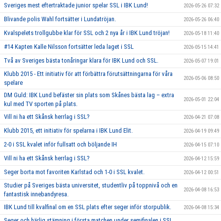
Sveriges mest eftertraktade junior spelar SSL i IBK Lund!
2026-05-26 07:32
Blivande polis Wahl fortsätter i Lundatröjan.
2026-05-26 06:40
Kvalspelets trollgubbe klar för SSL och 2 nya år i IBK Lund tröjan!
2026-05-18 11:40
#14 Kapten Kalle Nilsson fortsätter leda laget i SSL
2026-05-15 14:41
Två av Sveriges bästa tonåringar klara för IBK Lund och SSL.
2026-05-07 19:01
Klubb 2015 - Ett initiativ för att förbättra förutsättningarna för våra
2026-05-06 08:50
spelare
DM Guld: IBK Lund befäster sin plats som Skånes bästa lag – extra
2026-05-01 22:04
kul med TV sporten på plats.
Vill ni ha ett Skånsk herrlag i SSL?
2026-04-21 07:08
Klubb 2015, ett initiativ för spelarna i IBK Lund Elit.
2026-04-19 09:49
2-0 i SSL kvalet inför fullsatt och böljande IH
2026-04-15 07:10
Vill ni ha ett Skånsk herrlag i SSL?
2026-04-12 15:59
Seger borta mot favoriten Karlstad och 1-0 i SSL kvalet.
2026-04-12 00:51
Studier på Sveriges bästa universitet, studentliv på toppnivå och en
2026-04-08 16:53
fantastisk innebandyresa.
IBK Lund till kvalfinal om en SSL plats efter seger inför storpublik.
2026-04-08 15:34
Seger och härlig stämning i första matchen under semifinalen i SSL