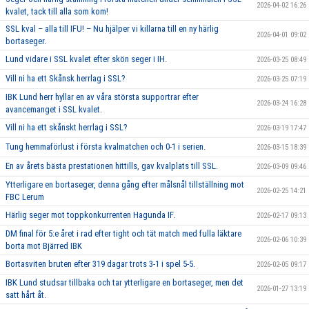
2026-04-02 16:26
kvalet, tack till alla som kom!
SSL kval – alla till IFU! – Nu hjälper vi killarna till en ny härlig
2026-04-01 09:02
bortaseger.
Lund vidare i SSL kvalet efter skön seger i IH.
2026-03-25 08:49
Vill ni ha ett Skånsk herrlag i SSL?
2026-03-25 07:19
IBK Lund herr hyllar en av våra största supportrar efter
2026-03-24 16:28
avancemanget i SSL kvalet.
Vill ni ha ett skånskt herrlag i SSL?
2026-03-19 17:47
Tung hemmaförlust i första kvalmatchen och 0-1 i serien.
2026-03-15 18:39
En av årets bästa prestationen hittills, gav kvalplats till SSL.
2026-03-09 09:46
Ytterligare en bortaseger, denna gång efter målsnål tillställning mot
2026-02-25 14:21
FBC Lerum
Härlig seger mot toppkonkurrenten Hagunda IF.
2026-02-17 09:13
DM final för 5:e året i rad efter tight och tät match med fulla läktare
2026-02-06 10:39
borta mot Bjärred IBK
Bortasviten bruten efter 319 dagar trots 3-1 i spel 5-5.
2026-02-05 09:17
IBK Lund studsar tillbaka och tar ytterligare en bortaseger, men det
2026-01-27 13:19
satt hårt åt.