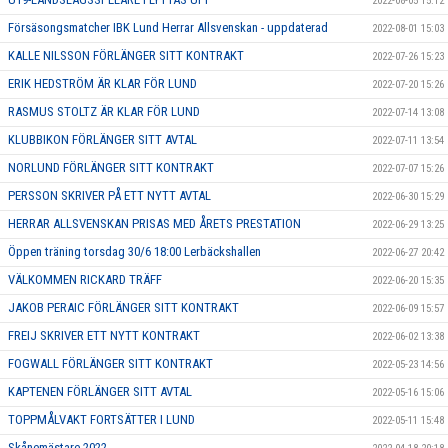
2022-08-05 15:12
Försäsongsmatcher IBK Lund Herrar Allsvenskan - uppdaterad
2022-08-01 15:03
KALLE NILSSON FÖRLÄNGER SITT KONTRAKT
2022-07-26 15:23
ERIK HEDSTRÖM ÄR KLAR FÖR LUND
2022-07-20 15:26
RASMUS STOLTZ ÄR KLAR FÖR LUND
2022-07-14 13:08
KLUBBIKON FÖRLÄNGER SITT AVTAL
2022-07-11 13:54
NORLUND FÖRLÄNGER SITT KONTRAKT
2022-07-07 15:26
PERSSON SKRIVER PÅ ETT NYTT AVTAL
2022-06-30 15:29
HERRAR ALLSVENSKAN PRISAS MED ÅRETS PRESTATION
2022-06-29 13:25
Öppen träning torsdag 30/6 18:00 Lerbäckshallen
2022-06-27 20:42
VÄLKOMMEN RICKARD TRÄFF
2022-06-20 15:35
JAKOB PERAIC FÖRLÄNGER SITT KONTRAKT
2022-06-09 15:57
FREIJ SKRIVER ETT NYTT KONTRAKT
2022-06-02 13:38
FOGWALL FÖRLÄNGER SITT KONTRAKT
2022-05-23 14:56
KAPTENEN FÖRLÄNGER SITT AVTAL
2022-05-16 15:06
TOPPMÅLVAKT FORTSÄTTER I LUND
2022-05-11 15:48
Skånemästare 2022