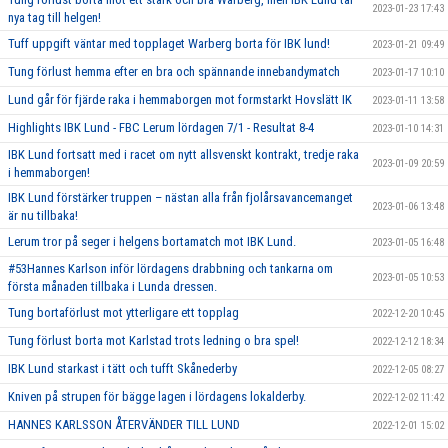
2023-01-23 17:43
nya tag till helgen!
Tuff uppgift väntar med topplaget Warberg borta för IBK lund!
2023-01-21 09:49
Tung förlust hemma efter en bra och spännande innebandymatch
2023-01-17 10:10
Lund går för fjärde raka i hemmaborgen mot formstarkt Hovslätt IK
2023-01-11 13:58
Highlights IBK Lund - FBC Lerum lördagen 7/1 - Resultat 8-4
2023-01-10 14:31
IBK Lund fortsatt med i racet om nytt allsvenskt kontrakt, tredje raka
2023-01-09 20:59
i hemmaborgen!
IBK Lund förstärker truppen – nästan alla från fjolårsavancemanget
2023-01-06 13:48
är nu tillbaka!
Lerum tror på seger i helgens bortamatch mot IBK Lund.
2023-01-05 16:48
#53Hannes Karlson inför lördagens drabbning och tankarna om
2023-01-05 10:53
första månaden tillbaka i Lunda dressen.
Tung bortaförlust mot ytterligare ett topplag
2022-12-20 10:45
Tung förlust borta mot Karlstad trots ledning o bra spel!
2022-12-12 18:34
IBK Lund starkast i tätt och tufft Skånederby
2022-12-05 08:27
Kniven på strupen för bägge lagen i lördagens lokalderby.
2022-12-02 11:42
HANNES KARLSSON ÅTERVÄNDER TILL LUND
2022-12-01 15:02