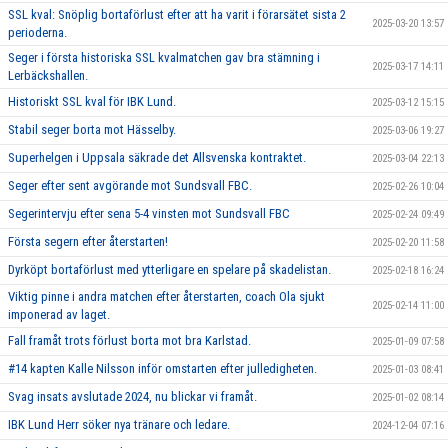
SSL kval: Snöplig bortaförlust efter att ha varit i förarsätet sista 2
2025-03-20 13:57
perioderna.
Seger i första historiska SSL kvalmatchen gav bra stämning i
2025-03-17 14:11
Lerbäckshallen.
Historiskt SSL kval för IBK Lund.
2025-03-12 15:15
Stabil seger borta mot Hässelby.
2025-03-06 19:27
Superhelgen i Uppsala säkrade det Allsvenska kontraktet.
2025-03-04 22:13
Seger efter sent avgörande mot Sundsvall FBC.
2025-02-26 10:04
Segerintervju efter sena 5-4 vinsten mot Sundsvall FBC
2025-02-24 09:49
Första segern efter återstarten!
2025-02-20 11:58
Dyrköpt bortaförlust med ytterligare en spelare på skadelistan.
2025-02-18 16:24
Viktig pinne i andra matchen efter återstarten, coach Ola sjukt
2025-02-14 11:00
imponerad av laget.
Fall framåt trots förlust borta mot bra Karlstad.
2025-01-09 07:58
#14 kapten Kalle Nilsson inför omstarten efter julledigheten.
2025-01-03 08:41
Svag insats avslutade 2024, nu blickar vi framåt.
2025-01-02 08:14
IBK Lund Herr söker nya tränare och ledare.
2024-12-04 07:16