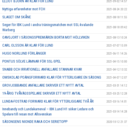
ELLIOT BJÖRN ÄR KLAR FÖR LUND
2021-09-02 14:57
Nyttiga erfarenheter mot FCH
2021-08-24 20:22
SLAGET OM SKÅNE
2021-08-18 11:55
Seger för IBK Lund i andra träningsmatchen mot SSL-kvalande
2021-08-18 09:42
Warberg
OAVGJORT I SÄSONGSPREMIÄREN BORTA MOT HÖLLVIKEN
2021-08-13 10:24
CARL OLSSON ÄR KLAR FÖR LUND
2021-07-07 15:09
HUGO NORLUND FÖRLÄNGER
2021-06-11 14:26
PONTUS SÖLVE LÄMNAR FÖR SSL-SPEL
2021-04-15 10:00
SNABB OCH IRRATIONELL ANFALLARE STANNAR KVAR
2021-04-12 13:32
OMSKOLAD POÄNGFORWARD KLAR FÖR YTTERLIGARE EN SÄSONG
2021-04-07 12:07
GROVJOBBANDE ANFALLARE SKRIVER ETT NYTT AVTAL
2021-03-31 14:12
19-ÅRIG TVÅVÄGSSPELARE SKRIVER ETT NYTT AVTAL
2021-03-25 12:28
LUNDA-FOSTRAD FORWARD KLAR FÖR YTTERLIGGARE TVÅ ÅR
2021-03-16 14:01
Innebandy och Lundakarneval – IBK Lund H1 söker Ledare och
2021-03-14 14:28
Spelare till resan mot Allsvenskan
SÄSONGENS NIONDE RAKA OCH SERIETOPP
2020-10-12 21:37