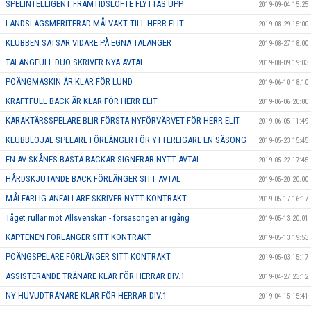
SPELINTELLIGENT FRAMTIDSLÖFTE FLYTTAS UPP
2019-09-04 15:25
LANDSLAGSMERITERAD MÅLVAKT TILL HERR ELIT
2019-08-29 15:00
KLUBBEN SATSAR VIDARE PÅ EGNA TALANGER
2019-08-27 18:00
TALANGFULL DUO SKRIVER NYA AVTAL
2019-08-09 19:03
POÄNGMASKIN ÄR KLAR FÖR LUND
2019-06-10 18:10
KRAFTFULL BACK ÄR KLAR FÖR HERR ELIT
2019-06-06 20:00
KARAKTÄRSSPELARE BLIR FÖRSTA NYFÖRVÄRVET FÖR HERR ELIT
2019-06-05 11:49
KLUBBLOJAL SPELARE FÖRLÄNGER FÖR YTTERLIGARE EN SÄSONG
2019-05-23 15:45
EN AV SKÅNES BÄSTA BACKAR SIGNERAR NYTT AVTAL
2019-05-22 17:45
HÅRDSKJUTANDE BACK FÖRLÄNGER SITT AVTAL
2019-05-20 20:00
MÅLFARLIG ANFALLARE SKRIVER NYTT KONTRAKT
2019-05-17 16:17
Tåget rullar mot Allsvenskan - försäsongen är igång
2019-05-13 20:01
KAPTENEN FÖRLÄNGER SITT KONTRAKT
2019-05-13 19:53
POÄNGSPELARE FÖRLÄNGER SITT KONTRAKT
2019-05-03 15:17
ASSISTERANDE TRÄNARE KLAR FÖR HERRAR DIV.1
2019-04-27 23:12
NY HUVUDTRÄNARE KLAR FÖR HERRAR DIV.1
2019-04-15 15:41