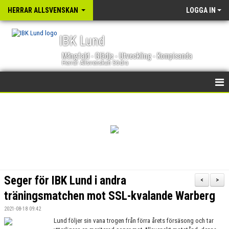
HERRAR ALLSVENSKAN
LOGGA IN
IBK Lund
Mångfald - Glädje - Utveckling - Kompisanda
Herrar Allsvenskan Södra
HEM
NYHETER
KALENDER
TRUPPEN
Seger för IBK Lund i andra
<
>
GÄSTBOK
träningsmatchen mot SSL-kvalande Warberg
2021-08-18 09:42
BILDGALLERI
Lund följer sin vana trogen från förra årets försäsong och tar