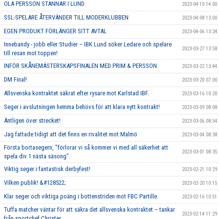
OLA PERSSON STANNAR I LUND
2023-04-10 14:00
SSL-SPELARE ÅTERVÄNDER TILL MODERKLUBBEN
2023-04-08 13:00
EGEN PRODUKT FÖRLÄNGER SITT AVTAL
2023-04-06 13:24
Innebandy - jobb eller Studier – IBK Lund söker Ledare och spelare
2023-03-27 13:58
till resan mot toppen!
INFÖR SKÅNEMÄSTERSKAPSFINALEN MED PRIM & PERSSON
2023-03-22 13:44
DM Final!
2023-03-20 07:00
Allsvenska kontraktet säkrat efter rysare mot Karlstad IBF.
2023-03-16 10:20
Seger i avslutningen hemma behövs för att klara nytt kontrakt!
2023-03-09 08:08
Äntligen över strecket!
2023-03-06 08:54
Jag fattade tidigt att det finns en rivalitet mot Malmö
2023-03-04 08:38
Första bortasegern, ’’förlorar vi så kommer vi med all säkerhet att
2023-03-01 08:35
spela div 1 nästa säsong’’.
Viktig seger i fantastisk derbyfest!
2023-02-21 10:29
Vilken publik! &#128522;
2023-02-20 10:15
Klar seger och viktiga poäng i bottenstriden mot FBC Partille.
2023-02-16 10:51
Tuffa matcher väntar för att säkra det allsvenska kontraktet – tankar
2023-02-14 11:29
från sportchef Christer.