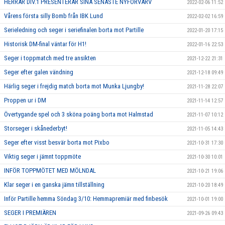
HERRAR DIV.1 PRESENTERAR SINA SENASTE NYFÖRVÄRV
2022-02-06 11:52
Vårens första silly Bomb från IBK Lund
2022-02-02 16:59
Serieledning och seger i seriefinalen borta mot Partille
2022-01-20 17:15
Historisk DM-final väntar för H1!
2022-01-16 22:53
Seger i toppmatch med tre ansikten
2021-12-22 21:31
Seger efter galen vändning
2021-12-18 09:49
Härlig seger i frejdig match borta mot Munka Ljungby!
2021-11-28 22:07
Proppen ur i DM
2021-11-14 12:57
Övertygande spel och 3 sköna poäng borta mot Halmstad
2021-11-07 10:12
Storseger i skånederbyt!
2021-11-05 14:43
Seger efter visst besvär borta mot Pixbo
2021-10-31 17:30
Viktig seger i jämnt toppmöte
2021-10-30 10:01
INFÖR TOPPMÖTET MED MÖLNDAL
2021-10-21 19:06
Klar seger i en ganska jämn tillställning
2021-10-20 18:49
Inför Partille hemma Söndag 3/10: Hemmapremiär med finbesök
2021-10-01 19:00
SEGER I PREMIÄREN
2021-09-26 09:43