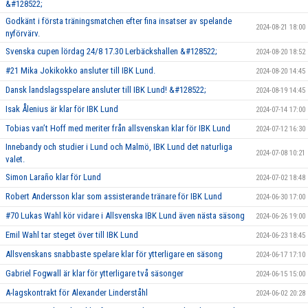
&#128522;
Godkänt i första träningsmatchen efter fina insatser av spelande
2024-08-21 18:00
nyförvärv.
Svenska cupen lördag 24/8 17.30 Lerbäckshallen &#128522;
2024-08-20 18:52
#21 Mika Jokikokko ansluter till IBK Lund.
2024-08-20 14:45
Dansk landslagsspelare ansluter till IBK Lund! &#128522;
2024-08-19 14:45
Isak Ålenius är klar för IBK Lund
2024-07-14 17:00
Tobias van’t Hoff med meriter från allsvenskan klar för IBK Lund
2024-07-12 16:30
Innebandy och studier i Lund och Malmö, IBK Lund det naturliga
2024-07-08 10:21
valet.
Simon Laraño klar för Lund
2024-07-02 18:48
Robert Andersson klar som assisterande tränare för IBK Lund
2024-06-30 17:00
#70 Lukas Wahl kör vidare i Allsvenska IBK Lund även nästa säsong
2024-06-26 19:00
Emil Wahl tar steget över till IBK Lund
2024-06-23 18:45
Allsvenskans snabbaste spelare klar för ytterligare en säsong
2024-06-17 17:10
Gabriel Fogwall är klar för ytterligare två säsonger
2024-06-15 15:00
A-lagskontrakt för Alexander Linderståhl
2024-06-02 20:28