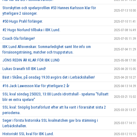
Storskytten och spelarprofilen #53 Hannes Karlsson klar för
2025-07-13 10:00
ytterligare 2 säsonger.
#50 Hugo Prahl förlänger.
2025-07-10 11:41
#2 Hugo Norlund tillbaka i IBK Lund.
2025-07-08 16:49
Coach Ola förlänger!
2025-07-05 11:39
IBK Lund Allsvenskan: Sommarledighet samt lite info om
2025-07-04 11:29
försäsongsträning, matcher och truppstatus.
JÖNS REDIN ÄR KLAR FÖR IBK LUND
2025-05-08 17:00
Lukas Granath till IBK Lund!
2025-04-20 15:05
Bäst i Skåne, på onsdag 19.30 avgörs det i Lerbäckshallen!
2025-04-20 10:27
#16 Jack Lawesson klar för ytterligare 2 år
2025-04-13 14:39
SSL kval söndag 250323, 13:00 Lunds idrottshall - spelarna ''fullsatt
2025-03-21 15:02
blir en extra spelare''
SSL kval: Snöplig bortaförlust efter att ha varit i förarsätet sista 2
2025-03-20 13:57
perioderna.
Seger i första historiska SSL kvalmatchen gav bra stämning i
2025-03-17 14:11
Lerbäckshallen.
Historiskt SSL kval för IBK Lund.
2025-03-12 15:15