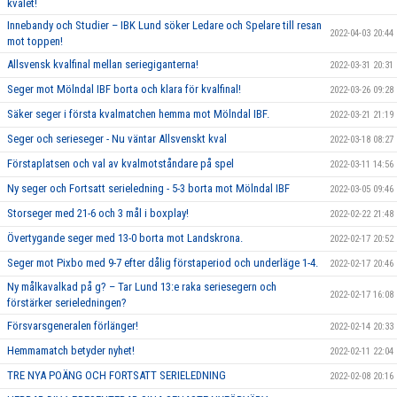
kvalet!
Innebandy och Studier – IBK Lund söker Ledare och Spelare till resan
2022-04-03 20:44
mot toppen!
Allsvensk kvalfinal mellan seriegiganterna!
2022-03-31 20:31
Seger mot Mölndal IBF borta och klara för kvalfinal!
2022-03-26 09:28
Säker seger i första kvalmatchen hemma mot Mölndal IBF.
2022-03-21 21:19
Seger och serieseger - Nu väntar Allsvenskt kval
2022-03-18 08:27
Förstaplatsen och val av kvalmotståndare på spel
2022-03-11 14:56
Ny seger och Fortsatt serieledning - 5-3 borta mot Mölndal IBF
2022-03-05 09:46
Storseger med 21-6 och 3 mål i boxplay!
2022-02-22 21:48
Övertygande seger med 13-0 borta mot Landskrona.
2022-02-17 20:52
Seger mot Pixbo med 9-7 efter dålig förstaperiod och underläge 1-4.
2022-02-17 20:46
Ny målkavalkad på g? – Tar Lund 13:e raka seriesegern och
2022-02-17 16:08
förstärker serieledningen?
Försvarsgeneralen förlänger!
2022-02-14 20:33
Hemmamatch betyder nyhet!
2022-02-11 22:04
TRE NYA POÄNG OCH FORTSATT SERIELEDNING
2022-02-08 20:16