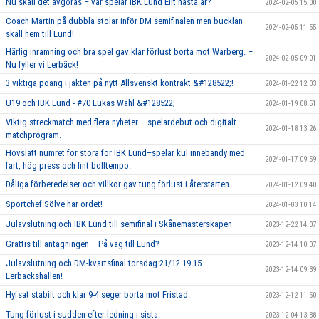
Nu skall det avgöras – var spelar IBK Lund Elit nästa år?
2024-02-05 15:00
Coach Martin på dubbla stolar inför DM semifinalen men bucklan
2024-02-05 11:55
skall hem till Lund!
Härlig inramning och bra spel gav klar förlust borta mot Warberg. –
2024-02-05 09:01
Nu fyller vi Lerbäck!
3 viktiga poäng i jakten på nytt Allsvenskt kontrakt &#128522;!
2024-01-22 12:03
U19 och IBK Lund - #70 Lukas Wahl &#128522;
2024-01-19 08:51
Viktig streckmatch med flera nyheter – spelardebut och digitalt
2024-01-18 13:26
matchprogram.
Hovslätt numret för stora för IBK Lund–spelar kul innebandy med
2024-01-17 09:59
fart, hög press och fint bolltempo.
Dåliga förberedelser och villkor gav tung förlust i återstarten.
2024-01-12 09:40
Sportchef Sölve har ordet!
2024-01-03 10:14
Julavslutning och IBK Lund till semifinal i Skånemästerskapen
2023-12-22 14:07
Grattis till antagningen – På väg till Lund?
2023-12-14 10:07
Julavslutning och DM-kvartsfinal torsdag 21/12 19.15
2023-12-14 09:39
Lerbäckshallen!
Hyfsat stabilt och klar 9-4 seger borta mot Fristad.
2023-12-12 11:50
Tung förlust i sudden efter ledning i sista.
2023-12-04 13:38