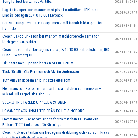
Tung förlust borta mot Partille!
2022-11-16 09:19
Läget i truppen och mannen med plus i statistiken - IBK Lund –
2022-10-20 08:48
Lindås lördagen 23/10 13.00 i Lerbäck
Fortsatt tungt resultatmässigt, men 7 mål framåt bådar gott för
2022-10-19 11:14
framtiden.
Coach Jakob Eriksson berättar om matchförberedelserna för
2022-10-13 11:38
lördagens sargvakter.
Coach Jakob inför lördagens match, 8/10 13.00 Lerbäckshallen, IBK
2022-10-07 11:45
Lund – Warberg IC.
Ok insats men 0 poäng borta mot FBC Lerum
2022-09-28 10:34
Tack för allt - Ola Persson och Martin Andersson
2022-09-23 13:36
Tuff Allsvensk premiär, blir bättre eftersom.
2022-09-19 11:53
Hemmamatch, Seriepremiär och första matchen i allsvenskan –
2022-09-15 08:52
Mikael Hill Fagerhult Habo IBK
SSL-RUTIN STÄRKER UPP LEDARSTABEN
2022-09-14 10:48
LOVANDE BACK ANSLUTER FRÅN FC HELSINGBORG
2022-09-14 10:05
Hemmamatch, Seriepremiär och första matchen i allsvenskan –
2022-09-13 07:12
Rickard Träff tankar och förväntningar
Coach Rickards tankar om fredagens drabbning och vad som krävs
2022-09-11 12:44
idag för att vända på steken.