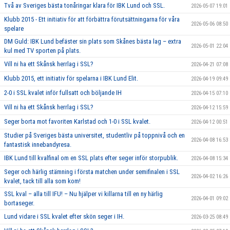
Två av Sveriges bästa tonåringar klara för IBK Lund och SSL.
2026-05-07 19:01
Klubb 2015 - Ett initiativ för att förbättra förutsättningarna för våra
2026-05-06 08:50
spelare
DM Guld: IBK Lund befäster sin plats som Skånes bästa lag – extra
2026-05-01 22:04
kul med TV sporten på plats.
Vill ni ha ett Skånsk herrlag i SSL?
2026-04-21 07:08
Klubb 2015, ett initiativ för spelarna i IBK Lund Elit.
2026-04-19 09:49
2-0 i SSL kvalet inför fullsatt och böljande IH
2026-04-15 07:10
Vill ni ha ett Skånsk herrlag i SSL?
2026-04-12 15:59
Seger borta mot favoriten Karlstad och 1-0 i SSL kvalet.
2026-04-12 00:51
Studier på Sveriges bästa universitet, studentliv på toppnivå och en
2026-04-08 16:53
fantastisk innebandyresa.
IBK Lund till kvalfinal om en SSL plats efter seger inför storpublik.
2026-04-08 15:34
Seger och härlig stämning i första matchen under semifinalen i SSL
2026-04-02 16:26
kvalet, tack till alla som kom!
SSL kval – alla till IFU! – Nu hjälper vi killarna till en ny härlig
2026-04-01 09:02
bortaseger.
Lund vidare i SSL kvalet efter skön seger i IH.
2026-03-25 08:49