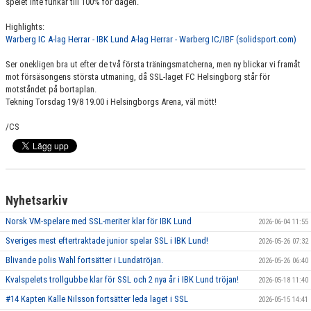
spelet inte funkar till 100% för dagen.
Highlights:
Warberg IC A-lag Herrar - IBK Lund A-lag Herrar - Warberg IC/IBF (solidsport.com)
Ser onekligen bra ut efter de två första träningsmatcherna, men ny blickar vi framåt
mot försäsongens största utmaning, då SSL-laget FC Helsingborg står för
motståndet på bortaplan.
Tekning Torsdag 19/8 19.00 i Helsingborgs Arena, väl mött!
/CS
Nyhetsarkiv
Norsk VM-spelare med SSL-meriter klar för IBK Lund
2026-06-04 11:55
Sveriges mest eftertraktade junior spelar SSL i IBK Lund!
2026-05-26 07:32
Blivande polis Wahl fortsätter i Lundatröjan.
2026-05-26 06:40
Kvalspelets trollgubbe klar för SSL och 2 nya år i IBK Lund tröjan!
2026-05-18 11:40
#14 Kapten Kalle Nilsson fortsätter leda laget i SSL
2026-05-15 14:41