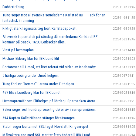
Fadderträning
2025-11-07 09:46
Tung seger mot allsvenska serieledarna Karlstad IBF – Tack för en
2025-11-03 11:55
fantastisk inramning
Riktigt stark laginsats tog bort Karlstadspöket!
2025-11-03 09:38
Allsvensk toppmatch på söndag då serieledarna Karlstad IBF
2025-10-28 15:46
kommer på besök, 16:00 Lerbäckshallen.
Vinst på hemmaplan!
2025-10-27 14:18
Michael Ekberg klar för IBK Lund Elit
2025-10-22 10:03
Bortaresan till Umeå, ett litet referat vid sidan av Innebandyn.
2025-10-17 09:42
5 härliga poäng under Umeå helgen.
2025-10-17 09:11
Tung förlust ’’hemma’’ i arena under Elithelgen.
2025-10-02 11:35
#77 Elias Lundberg klar för IBK Lund!
2025-09-25 18:10
Hemmapremiär och Elithelgen på lördag i Sparbanken Arena.
2025-09-25 09:21
Säker seger och hundraprocentig defensiv i seriepremiären.
2025-09-24 18:15
#14 Kapten Kalle Nilsson stänger försäsongen
2025-09-19 18:46
Stabil seger borta mot SSL laget Hovslätt IK i genrepet.
2025-09-18 19:05
Målvaktstalang med SSL meriter återvänder till IBK Lund
2025-09-09 06:44