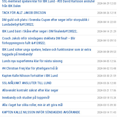
SSL-meriterad spelare klar för IBK Lund - #33 David Karlsson ansluter
2024-04-29 12:03
från IBK Dalen
TACK FÖR ALLT JAKOB ERICSON
2024-04-26 12:18
DM guld och plats i Svenska Cupen efter seger inför storpublik i
2024-04-14 22:03
Lundaderbyt!&#128522;
IBK Lund bäst i Skåne efter seger i DM finalen&#128522;.
2024-04-14 21:29
Coach Jakob inför söndagens stekheta DM final! – Blir
2024-04-10 09:10
förhoppningsvis fullt &#128522;
IBK Lund söker unga spelare, ledare och funktionärer som är extra
2024-04-08 09:53
taggade på Innebandy!
Lunds nya superfemma klar för nästa säsong
2024-04-05 12:56
#4 Christian Freij klar för ytterligare två år
2024-04-02 15:48
Kapten Kalle Nilsson fortsätter i IBK Lund
2024-03-30 21:59
SSL-MÅLVAKT ANSLUTER TILL LUND
2024-03-26 12:00
Allsvenskt kontrakt säkrat efter klar seger
2024-03-21 17:06
Innebandy och studier på toppnivå!
2024-03-18 15:24
Alla i laget har olika roller, min är att göra mål
2024-03-15 09:30
KAPTEN KALLE NILSSON INFÖR SÖNDAGENS AVGÖRANDE
2024-03-14 11:43