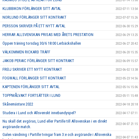
2022-07-14 13:08
KLUBBIKON FÖRLÄNGER SITT AVTAL
2022-07-11 13:54
NORLUND FÖRLÄNGER SITT KONTRAKT
2022-07-07 15:26
PERSSON SKRIVER PÅ ETT NYTT AVTAL
2022-06-30 15:29
HERRAR ALLSVENSKAN PRISAS MED ÅRETS PRESTATION
2022-06-29 13:25
Öppen träning torsdag 30/6 18:00 Lerbäckshallen
2022-06-27 20:42
VÄLKOMMEN RICKARD TRÄFF
2022-06-20 15:35
JAKOB PERAIC FÖRLÄNGER SITT KONTRAKT
2022-06-09 15:57
FREIJ SKRIVER ETT NYTT KONTRAKT
2022-06-02 13:38
FOGWALL FÖRLÄNGER SITT KONTRAKT
2022-05-23 14:56
KAPTENEN FÖRLÄNGER SITT AVTAL
2022-05-16 15:06
TOPPMÅLVAKT FORTSÄTTER I LUND
2022-05-11 15:48
Skånemästare 2022
2022-04-18 20:18
Studera i Lund och Allsvenskt innebandyspel?
2022-04-17 07:11
Nu skall det avgöras, Lund eller Partille till Allsvenskan i en direkt
2022-04-07 21:15
avgörande match.
Galen vändning i Partille tvingar fram 3:e och avgörande i Allsvenska
2022-04-07 11:43