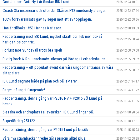
God Jul och Gott Nytt år önskar IBK Lund
2025-12-23 10:01
Coach Ola inspirerar och utbildar Skånes P12 innebandytalanger.
2025-12-22 17:44
100% försvarsinsats gav ny seger mot ett av topplagen.
2025-12-22 08:56
Han är tillbaka: #53 Hannes Karlsson.
2025-12-18 13:53
Fadderträning med IBK Lund, mycket skratt och lek men också
2025-12-15 08:24
härliga tips och trix.
Förlust mot Sundsvall trots bra spel!
2025-12-08 09:08
Riktig Rock & Roll innebandy utlovas på lördag i Lerbäckshallen
2025-12-05 09:32
Fadderträning – ett populärt event där våra ungdomar tränas av våra
2025-12-05 08:57
elitspelare.
IBK Lund segrare både på plan och på läktaren.
2025-12-01 14:17
Dagen då inget fungerade!
2025-11-24 11:22
Fadder träning, denna gång var P2016 NV + P2016 SÖ Lund på
2025-11-24 11:05
besök.
5:e raka och andraplats i allsvenskan, IBK Lund ångar på.
2025-11-18 20:04
Superlördag 251122
2025-11-18 17:51
Fadder träning, denna gång var P2015 Lund på besök
2025-11-15 15:23
Våra nya stjärnbackar, tredje går i princip alltid plus.
2025-11-12 08:35