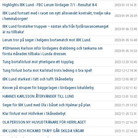
Highlights IBK Lund - FBC Lerum lördagen 7/1 - Resultat 8-4
2023-01-10 14:31
IBK Lund fortsatt med i racet om nytt allsvenskt kontrakt, tredje raka
2023-01-09 20:59
i hemmaborgen!
IBK Lund förstärker truppen – nästan alla från fjolårsavancemanget
2023-01-06 13:48
är nu tillbaka!
Lerum tror på seger i helgens bortamatch mot IBK Lund.
2023-01-05 16:48
#53Hannes Karlson inför lördagens drabbning och tankarna om
2023-01-05 10:53
första månaden tillbaka i Lunda dressen.
Tung bortaförlust mot ytterligare ett topplag
2022-12-20 10:45
Tung förlust borta mot Karlstad trots ledning o bra spel!
2022-12-12 18:34
IBK Lund starkast i tätt och tufft Skånederby
2022-12-05 08:27
Kniven på strupen för bägge lagen i lördagens lokalderby.
2022-12-02 11:42
HANNES KARLSSON ÅTERVÄNDER TILL LUND
2022-12-01 15:02
Seger för IBK Lund med Ola i båset och Hjalmar på plan.
2022-11-29 13:52
Klar förlust mot Höllviken i Skånederbyt.
2022-11-25 12:31
OLA PERSSON NY HUVUDTRÄNARE FÖR HERRLAGET
2022-11-22 16:29
IBK LUND OCH RICKARD TRÄFF GÅR SKILDA VÄGAR
2022-11-22 14:42