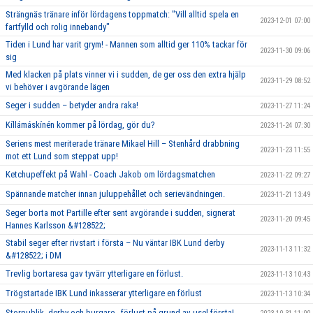
Strängnäs tränare inför lördagens toppmatch: "Vill alltid spela en
2023-12-01 07:00
fartfylld och rolig innebandy"
Tiden i Lund har varit grym! - Mannen som alltid ger 110% tackar för
2023-11-30 09:06
sig
Med klacken på plats vinner vi i sudden, de ger oss den extra hjälp
2023-11-29 08:52
vi behöver i avgörande lägen
Seger i sudden – betyder andra raka!
2023-11-27 11:24
Kíllámáskínén kommer på lördag, gör du?
2023-11-24 07:30
Seriens mest meriterade tränare Mikael Hill – Stenhård drabbning
2023-11-23 11:55
mot ett Lund som steppat upp!
Ketchupeffekt på Wahl - Coach Jakob om lördagsmatchen
2023-11-22 09:27
Spännande matcher innan juluppehållet och serievändningen.
2023-11-21 13:49
Seger borta mot Partille efter sent avgörande i sudden, signerat
2023-11-20 09:45
Hannes Karlsson &#128522;
Stabil seger efter rivstart i första – Nu väntar IBK Lund derby
2023-11-13 11:32
&#128522; i DM
Trevlig bortaresa gav tyvärr ytterligare en förlust.
2023-11-13 10:43
Trögstartade IBK Lund inkasserar ytterligare en förlust
2023-11-13 10:34
Storpublik, derby och burgare - förlust på grund av usel första!