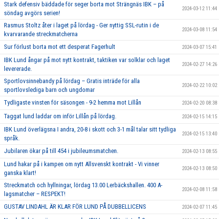
Stark defensiv bäddade för seger borta mot Strängnäs IBK – på
2024-03-12 11:44
söndag avgörs serien!
Rasmus Stoltz åter i laget på lördag - Ger nyttig SSL-rutin i de
2024-03-08 11:54
kvarvarande streckmatcherna
Sur förlust borta mot ett desperat Fagerhult
2024-03-07 15:41
IBK Lund ångar på mot nytt kontrakt, taktiken var solklar och laget
2024-02-27 14:26
levererade.
Sportlovsinnebandy på lördag – Gratis inträde för alla
2024-02-22 10:02
sportlovslediga barn och ungdomar
Tydligaste vinsten för säsongen - 9-2 hemma mot Lillån
2024-02-20 08:38
Taggat lund laddar om inför Lillån på lördag.
2024-02-15 14:15
IBK Lund överlägsna I andra, 20-8 i skott och 3-1 mål talar sitt tydliga
2024-02-15 13:40
språk.
Jubilaren ökar på till 454 i jubileumsmatchen.
2024-02-13 08:55
Lund hakar på i kampen om nytt Allsvenskt kontrakt - Vi vinner
2024-02-13 08:50
ganska klart!
Streckmatch och hyllningar, lördag 13.00 Lerbäckshallen. 400 A-
2024-02-08 11:58
lagsmatcher – RESPEKT!
GUSTAV LINDAHL ÄR KLAR FÖR LUND PÅ DUBBELLICENS
2024-02-07 11:45