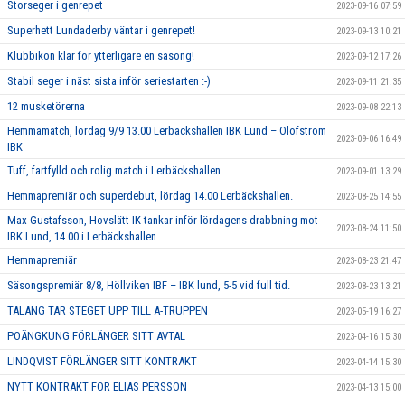
Storseger i genrepet
2023-09-16 07:59
Superhett Lundaderby väntar i genrepet!
2023-09-13 10:21
Klubbikon klar för ytterligare en säsong!
2023-09-12 17:26
Stabil seger i näst sista inför seriestarten :-)
2023-09-11 21:35
12 musketörerna
2023-09-08 22:13
Hemmamatch, lördag 9/9 13.00 Lerbäckshallen IBK Lund – Olofström
2023-09-06 16:49
IBK
Tuff, fartfylld och rolig match i Lerbäckshallen.
2023-09-01 13:29
Hemmapremiär och superdebut, lördag 14.00 Lerbäckshallen.
2023-08-25 14:55
Max Gustafsson, Hovslätt IK tankar inför lördagens drabbning mot
2023-08-24 11:50
IBK Lund, 14.00 i Lerbäckshallen.
Hemmapremiär
2023-08-23 21:47
Säsongspremiär 8/8, Höllviken IBF – IBK lund, 5-5 vid full tid.
2023-08-23 13:21
TALANG TAR STEGET UPP TILL A-TRUPPEN
2023-05-19 16:27
POÄNGKUNG FÖRLÄNGER SITT AVTAL
2023-04-16 15:30
LINDQVIST FÖRLÄNGER SITT KONTRAKT
2023-04-14 15:30
NYTT KONTRAKT FÖR ELIAS PERSSON
2023-04-13 15:00