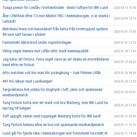
Tunga pinnar för Lindås i bottenstriden - desto tuffare för IBK Lund
2023-02-13 10:00
Åter i DM-final efter 7-3 mot Malmö FBC i hemmaborgen, vi är starka i
2023-02-04 10:10
Lerbäck!
Matchens lirare och kanonskott från halva från formtoppad spelare
2023-02-01 10:54
#4 som satt farsan i arbete!
Fantastiskt läktarstöd under superlördagen.
2023-01-31 13:32
Viktig seger hemma mot Lillån inför stark hemmapublik
2023-01-30 17:49
Jag hatar att förlora. Finns inget värre än att skaka en motståndares
2023-01-27 08:32
hand efter en förlust.
Inför matchen och hur man blir poängkung – Isak Palmen Lillån
2023-01-26 08:58
#41 KG räknar med Lundaseger!
2023-01-25 12:33
Sargvakterna fick jobba för högtryck i tuff, jämn och spännande
2023-01-25 09:47
innebandymatch.
Tung förlust borta mot ett stark och bra Warberg, men IBK Lund tar
2023-01-23 17:43
nya tag till helgen!
Tuff uppgift väntar med topplaget Warberg borta för IBK lund!
2023-01-21 09:49
Tung förlust hemma efter en bra och spännande innebandymatch
2023-01-17 10:10
Lund går för fjärde raka i hemmaborgen mot formstarkt Hovslätt IK
2023-01-11 13:58