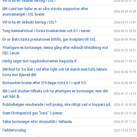
Vill ni ha ett Skånsk herrlag i SSL?
2026-03-25 07:19
IBK Lund herr hyllar en av våra största supportrar efter
2026-03-24 16:28
avancemanget i SSL kvalet.
Vill ni ha ett skånskt herrlag i SSL?
2026-03-19 17:47
Tung hemmaförlust i första kvalmatchen och 0-1 i serien.
2026-03-15 18:39
En av årets bästa prestationen hittills, gav kvalplats till SSL.
2026-03-09 09:46
Ytterligare en bortaseger, denna gång efter målsnål tillställning mot
2026-02-25 14:21
FBC Lerum
Härlig seger mot toppkonkurrenten Hagunda IF.
2026-02-17 09:13
DM final för 5:e året i rad efter tight och tät match med fulla läktare
2026-02-06 10:39
borta mot Bjärred IBK
Bortasviten bruten efter 319 dagar trots 3-1 i spel 5-5.
2026-02-05 09:17
IBK Lund studsar tillbaka och tar ytterligare en bortaseger, men det
2026-01-27 13:19
satt hårt åt.
Dubbelhelgen resulterade i noll poäng, inte riktigt vad vi hoppats på.
2026-01-20 09:00
Grym förstaperiod gav ’’bara’’ 2 pinnar.
2026-01-13 11:58
Säker bortaseger inför storpublik i Vetlanda.
2026-01-07 17:31
Faddertorsdag
2025-12-23 10:29