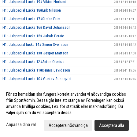
H1: Julspecial Lucka 19# Viktor Norlund
2018-12-19 18:18
H1: Julspecial Lucka 18#Erik Nilsson
2018-12-18 16:57
H1: Julspecial Lucka 17#Stefan Prim
2018-12-17 17:11
H1: Julspecial Lucka 16# David Johansson
2018-12-16 16:42
H1: Julspecial Lucka 15# Jakob Peraic
2018-12-15 10:47
H1: Julspecial lucka 14# Simon Svensson
2018-12-14 15:42
H1: Julspecial Lucka 13# Jesper Mattson
2018-12-13 17:00
H1: Julspecial Lucka 12#Anton Olenius
2018-12-12 17:31
H1: Julspecial Lucka 11#Dennis Davidsson
2018-12-11 15:56
H1: Julspecial Lucka 10# Gustav Sundqvist
2018-12-10 16:46
H1: Julspecial Lucka 9# Pontus Sölve
2018-12-09 13:54
För att hemsidan ska fungera korrekt använder vi nödvändiga cookies
H1: Julspecial Lucka 8# Hampus L-Olofsson
2018-12-08 10:01
från SportAdmin. Dessa går inte att stänga av. Föreningen kan också
H1: Julspecial Lucka 7# Erik Risberg
2018-12-07 16:45
använda frivilliga cookies, t.ex. för statistik eller marknadsföring. Du
väljer själv om du vill acceptera dessa.
H1: Julspecial Lucka 6# Pontus Linde Olofsson
2018-12-06 14:57
H1: Julspecial Lucka 5# Elias Persson
2018-12-05 17:55
Anpassa dina val
Acceptera nödvändiga
Acceptera alla
H1: Julspecial Lucka 4# Patrik Liimatainen
2018-12-04 16:37