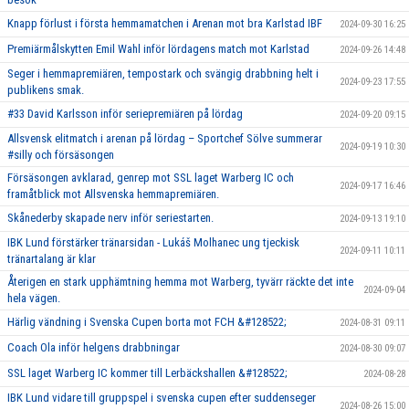
Knapp förlust i första hemmamatchen i Arenan mot bra Karlstad IBF
2024-09-30 16:25
Premiärmålskytten Emil Wahl inför lördagens match mot Karlstad
2024-09-26 14:48
Seger i hemmapremiären, tempostark och svängig drabbning helt i
2024-09-23 17:55
publikens smak.
#33 David Karlsson inför seriepremiären på lördag
2024-09-20 09:15
Allsvensk elitmatch i arenan på lördag – Sportchef Sölve summerar
2024-09-19 10:30
#silly och försäsongen
Försäsongen avklarad, genrep mot SSL laget Warberg IC och
2024-09-17 16:46
framåtblick mot Allsvenska hemmapremiären.
Skånederby skapade nerv inför seriestarten.
2024-09-13 19:10
IBK Lund förstärker tränarsidan - Lukáš Molhanec ung tjeckisk
2024-09-11 10:11
tränartalang är klar
Återigen en stark upphämtning hemma mot Warberg, tyvärr räckte det inte
2024-09-04
hela vägen.
Härlig vändning i Svenska Cupen borta mot FCH &#128522;
2024-08-31 09:11
Coach Ola inför helgens drabbningar
2024-08-30 09:07
SSL laget Warberg IC kommer till Lerbäckshallen &#128522;
2024-08-28
IBK Lund vidare till gruppspel i svenska cupen efter suddenseger
2024-08-26 15:00