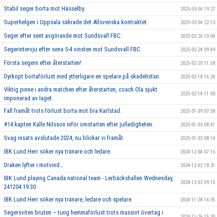
Stabil seger borta mot Hässelby.
2025-03-06 19:27
Superhelgen i Uppsala säkrade det Allsvenska kontraktet.
2025-03-04 22:13
Seger efter sent avgörande mot Sundsvall FBC.
2025-02-26 10:04
Segerintervju efter sena 5-4 vinsten mot Sundsvall FBC
2025-02-24 09:49
Första segern efter återstarten!
2025-02-20 11:58
Dyrköpt bortaförlust med ytterligare en spelare på skadelistan.
2025-02-18 16:24
Viktig pinne i andra matchen efter återstarten, coach Ola sjukt
2025-02-14 11:00
imponerad av laget.
Fall framåt trots förlust borta mot bra Karlstad.
2025-01-09 07:58
#14 kapten Kalle Nilsson inför omstarten efter julledigheten.
2025-01-03 08:41
Svag insats avslutade 2024, nu blickar vi framåt.
2025-01-02 08:14
IBK Lund Herr söker nya tränare och ledare.
2024-12-04 07:16
Draken lyfter i motvind…
2024-12-02 18:31
IBK Lund playing Canada national team - Lerbäckshallen Wednesday,
2024-12-02 09:15
241204 19.30
IBK Lund Herr söker nya tränare, ledare och spelare.
2024-11-28 16:05
Segersviten bruten – tung hemmaförlust trots massivt övertag i
2024-11-26 15:30