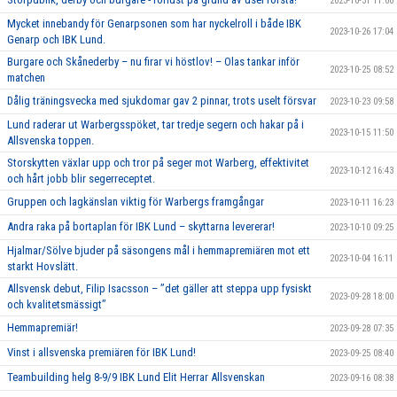
2023-10-31 11:00
Mycket innebandy för Genarpsonen som har nyckelroll i både IBK
2023-10-26 17:04
Genarp och IBK Lund.
Burgare och Skånederby – nu firar vi höstlov! – Olas tankar inför
2023-10-25 08:52
matchen
Dålig träningsvecka med sjukdomar gav 2 pinnar, trots uselt försvar
2023-10-23 09:58
Lund raderar ut Warbergsspöket, tar tredje segern och hakar på i
2023-10-15 11:50
Allsvenska toppen.
Storskytten växlar upp och tror på seger mot Warberg, effektivitet
2023-10-12 16:43
och hårt jobb blir segerreceptet.
Gruppen och lagkänslan viktig för Warbergs framgångar
2023-10-11 16:23
Andra raka på bortaplan för IBK Lund – skyttarna levererar!
2023-10-10 09:25
Hjalmar/Sölve bjuder på säsongens mål i hemmapremiären mot ett
2023-10-04 16:11
starkt Hovslätt.
Allsvensk debut, Filip Isacsson – ’’det gäller att steppa upp fysiskt
2023-09-28 18:00
och kvalitetsmässigt’’
Hemmapremiär!
2023-09-28 07:35
Vinst i allsvenska premiären för IBK Lund!
2023-09-25 08:40
Teambuilding helg 8-9/9 IBK Lund Elit Herrar Allsvenskan
2023-09-16 08:38