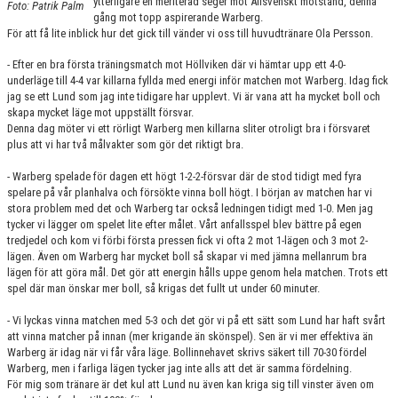
ytterligare en meriterad seger mot Allsvenskt motstånd, denna
Foto: Patrik Palm
KONTAKT
gång mot topp aspirerande Warberg.
För att få lite inblick hur det gick till vänder vi oss till huvudtränare Ola Persson.
MATCHER
- Efter en bra första träningsmatch mot Höllviken där vi hämtar upp ett 4-0-
underläge till 4-4 var killarna fyllda med energi inför matchen mot Warberg. Idag fick
HERRAR ALLSVENSKAN 25/26
jag se ett Lund som jag inte tidigare har upplevt. Vi är vana att ha mycket boll och
skapa mycket läge mot uppställt försvar.
SKÅNEMÄSTERSKAPEN 21/22
Denna dag möter vi ett rörligt Warberg men killarna sliter otroligt bra i försvaret
plus att vi har två målvakter som gör det riktigt bra.
- Warberg spelade för dagen ett högt 1-2-2-försvar där de stod tidigt med fyra
spelare på vår planhalva och försökte vinna boll högt. I början av matchen har vi
stora problem med det och Warberg tar också ledningen tidigt med 1-0. Men jag
tycker vi lägger om spelet lite efter målet. Vårt anfallsspel blev bättre på egen
tredjedel och kom vi förbi första pressen fick vi ofta 2 mot 1-lägen och 3 mot 2-
lägen. Även om Warberg har mycket boll så skapar vi med jämna mellanrum bra
lägen för att göra mål. Det gör att energin hålls uppe genom hela matchen. Trots ett
spel där man önskar mer boll, så krigas det fullt ut under 60 minuter.
- Vi lyckas vinna matchen med 5-3 och det gör vi på ett sätt som Lund har haft svårt
att vinna matcher på innan (mer krigande än skönspel). Sen är vi mer effektiva än
Warberg är idag när vi får våra läge. Bollinnehavet skrivs säkert till 70-30 fördel
Warberg, men i farliga lägen tycker jag inte alls att det är samma fördelning.
För mig som tränare är det kul att Lund nu även kan kriga sig till vinster även om