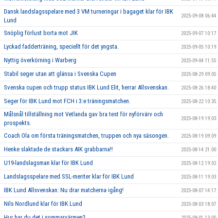
Dansk landslagsspelare med 3 VM turneringar i bagaget klar för IBK
2025-09-08 06:44
Lund
Snöplig förlust borta mot JIK
2025-09-07 10:17
Lyckad fadderträning, speciellt för det yngsta.
2025-09-05 10:19
Nyttig överkörning i Warberg
2025-09-04 11:55
Stabil seger utan att glänsa i Svenska Cupen
2025-08-29 09:05
Svenska cupen och trupp status IBK Lund Elit, herrar Allsvenskan.
2025-08-26 18:40
Seger för IBK Lund mot FCH i 3:e träningsmatchen.
2025-08-22 10:35
Målsnål tillställning mot Vetlanda gav bra test för nyförvärv och
2025-08-19 19:03
prospekts.
Coach Ola om första träningsmatchen, truppen och nya säsongen.
2025-08-19 09:09
Henke slaktade de stackars AIK grabbarna!!
2025-08-14 21:00
U19-landslagsman klar för IBK Lund
2025-08-12 19:02
Landslagsspelare med SSL-meriter klar för IBK Lund
2025-08-11 19:03
IBK Lund Allsvenskan: Nu drar matcherna igång!
2025-08-07 14:17
Nils Nordlund klar för IBK Lund
2025-08-03 18:07
Hur har du det i sommarvärmen?
2025-08-01 13:00