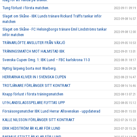
Tung förlust i första matchen.
2022-09-11 09:19
Slaget om Skåne - IBK Lunds tränare Rickard Träffs tankar inför
2022-09-08 16:57
matchen
Slaget om Skåne - FC Helsingborgs tränare Emil Lindströms tankar
2022-09-08 12:00
inför matchen
TRÄNARLÖFTE ANSLUTER FRÅN VÄXJÖ
2022-09-05 10:53
TRÄNINGSMATCH MOT HALMSTAD IBK
2022-09-01 13:01
Svenska Cupen Omg. 1: IBK Lund – FBC karlskrona 11-3
2022-08-31 18:17
Nyttig lärpeng borta mot Warberg.
2022-08-25 09:28
HERRARNA KLIVER IN I SVENSKA CUPEN
2022-08-23 16:47
TROTJÄNARE FÖRLÄNGER SITT KONTRAKT
2022-08-16 16:46
Knapp förlust i första träningsmatchen
2022-08-13 07:21
U19-LANDSLAGSSPELARE FLYTTAS UPP
2022-08-05 15:12
Försäsongsmatcher IBK Lund Herrar Allsvenskan - uppdaterad
2022-08-01 15:03
KALLE NILSSON FÖRLÄNGER SITT KONTRAKT
2022-07-26 15:23
ERIK HEDSTRÖM ÄR KLAR FÖR LUND
2022-07-20 15:26
RASMUS STOLTZ ÄR KLAR FÖR LUND