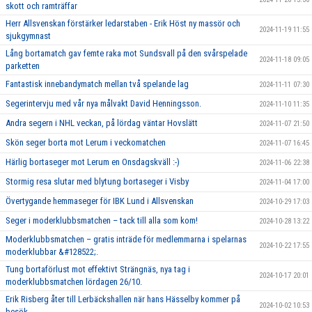
skott och ramträffar
Herr Allsvenskan förstärker ledarstaben - Erik Höst ny massör och
2024-11-19 11:55
sjukgymnast
Lång bortamatch gav femte raka mot Sundsvall på den svårspelade
2024-11-18 09:05
parketten
Fantastisk innebandymatch mellan två spelande lag
2024-11-11 07:30
Segerintervju med vår nya målvakt David Henningsson.
2024-11-10 11:35
Andra segern i NHL veckan, på lördag väntar Hovslätt
2024-11-07 21:50
Skön seger borta mot Lerum i veckomatchen
2024-11-07 16:45
Härlig bortaseger mot Lerum en Onsdagskväll :-)
2024-11-06 22:38
Stormig resa slutar med blytung bortaseger i Visby
2024-11-04 17:00
Övertygande hemmaseger för IBK Lund i Allsvenskan
2024-10-29 17:03
Seger i moderklubbsmatchen – tack till alla som kom!
2024-10-28 13:22
Moderklubbsmatchen – gratis inträde för medlemmarna i spelarnas
2024-10-22 17:55
moderklubbar &#128522;.
Tung bortaförlust mot effektivt Strängnäs, nya tag i
2024-10-17 20:01
moderklubbsmatchen lördagen 26/10.
Erik Risberg åter till Lerbäckshallen när hans Hässelby kommer på
2024-10-02 10:53
besök