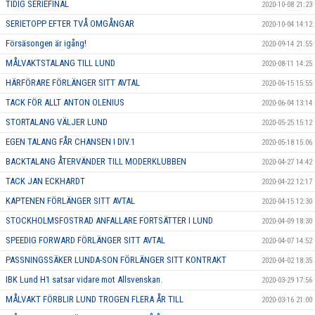
TIDIG SERIEFINAL
2020-10-08 21:23
SERIETOPP EFTER TVÅ OMGÅNGAR
2020-10-04 14:12
Försäsongen är igång!
2020-09-14 21:55
MÅLVAKTSTALANG TILL LUND
2020-08-11 14:25
HÄRFÖRARE FÖRLÄNGER SITT AVTAL
2020-06-15 15:55
TACK FÖR ALLT ANTON OLENIUS
2020-06-04 13:14
STORTALANG VÄLJER LUND
2020-05-25 15:12
EGEN TALANG FÅR CHANSEN I DIV.1
2020-05-18 15:06
BACKTALANG ÅTERVÄNDER TILL MODERKLUBBEN
2020-04-27 14:42
TACK JAN ECKHARDT
2020-04-22 12:17
KAPTENEN FÖRLÄNGER SITT AVTAL
2020-04-15 12:30
STOCKHOLMSFOSTRAD ANFALLARE FORTSÄTTER I LUND
2020-04-09 18:30
SPEEDIG FORWARD FÖRLÄNGER SITT AVTAL
2020-04-07 14:52
PASSNINGSSÄKER LUNDA-SON FÖRLÄNGER SITT KONTRAKT
2020-04-02 18:35
IBK Lund H1 satsar vidare mot Allsvenskan.
2020-03-29 17:56
MÅLVAKT FÖRBLIR LUND TROGEN FLERA ÅR TILL
2020-03-16 21:00