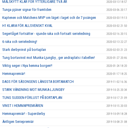
MÅLSKYTT KLAR FÖR YTTERLIGARE TVÅ ÅR
2020-03-13 18:57
Tunga pjäser signar för framtiden
2020-03-06 20:17
Kaptenen och Matchens MVP om läget i laget och de 7 poängen
2020-03-03 19:13
H1 KLARA FÖR ALLSVENSKT KVAL
2020-03-02 21:50
Segertåget fortsätter - sjunde raka och fortsatt serieledning
2020-02-16 20:15
6 raka och serieledning!
2020-02-13 22:27
Stark derbyvinst på bortaplan
2020-02-03 21:23
Tung bortavinst mot Munka-Ljungby , ger andraplats i tabellen!
2020-01-27 20:46
Viktig seger i Nya hemma borgen!!
2020-01-24 18:20
Hemmapremiär!
2020-01-17 18:25
DAGS FÖR SÄSONGENS LÄNGSTA BORTAMATCH
2019-11-02 16:36
STARK VÄNDNING MOT MUNKA-LJUNGBY
2019-10-25 20:34
TUNG SUDDEN-FÖRLUST PÅ BORTAPLAN
2019-10-17 21:09
VINST I HEMMAPREMIÄREN
2019-10-15 20:03
Hemmapremiär! - Superderby
2019-10-09 18:28
Äntligen Seriepremiär
2019-10-08 21:08