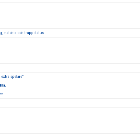
g, matcher och truppstatus.
 extra spelare''
rna.
en.