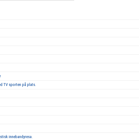
e
d TV sporten på plats.
astisk innebandyresa.