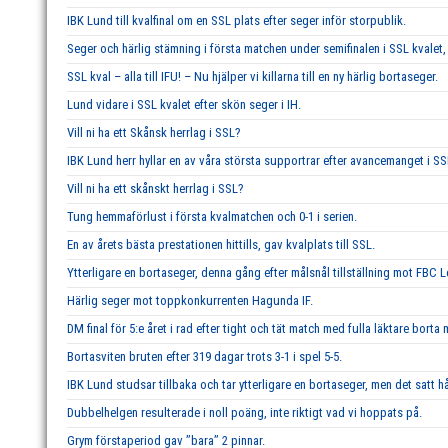
IBK Lund till kvalfinal om en SSL plats efter seger inför storpublik.
Seger och härlig stämning i första matchen under semifinalen i SSL kvalet, 
SSL kval – alla till IFU! – Nu hjälper vi killarna till en ny härlig bortaseger.
Lund vidare i SSL kvalet efter skön seger i IH.
Vill ni ha ett Skånsk herrlag i SSL?
IBK Lund herr hyllar en av våra största supportrar efter avancemanget i SS
Vill ni ha ett skånskt herrlag i SSL?
Tung hemmaförlust i första kvalmatchen och 0-1 i serien.
En av årets bästa prestationen hittills, gav kvalplats till SSL.
Ytterligare en bortaseger, denna gång efter målsnål tillställning mot FBC 
Härlig seger mot toppkonkurrenten Hagunda IF.
DM final för 5:e året i rad efter tight och tät match med fulla läktare borta
Bortasviten bruten efter 319 dagar trots 3-1 i spel 5-5.
IBK Lund studsar tillbaka och tar ytterligare en bortaseger, men det satt hå
Dubbelhelgen resulterade i noll poäng, inte riktigt vad vi hoppats på.
Grym förstaperiod gav ’’bara’’ 2 pinnar.