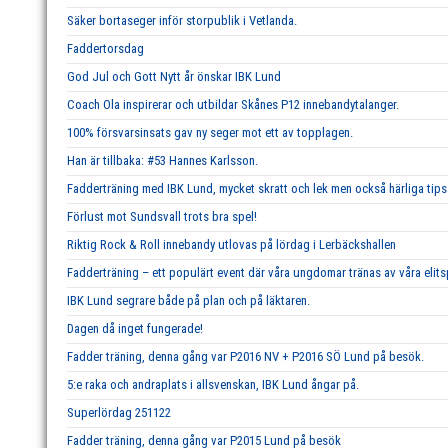
Säker bortaseger inför storpublik i Vetlanda.
Faddertorsdag
God Jul och Gott Nytt år önskar IBK Lund
Coach Ola inspirerar och utbildar Skånes P12 innebandytalanger.
100% försvarsinsats gav ny seger mot ett av topplagen.
Han är tillbaka: #53 Hannes Karlsson.
Fadderträning med IBK Lund, mycket skratt och lek men också härliga tips 
Förlust mot Sundsvall trots bra spel!
Riktig Rock & Roll innebandy utlovas på lördag i Lerbäckshallen
Fadderträning – ett populärt event där våra ungdomar tränas av våra elits
IBK Lund segrare både på plan och på läktaren.
Dagen då inget fungerade!
Fadder träning, denna gång var P2016 NV + P2016 SÖ Lund på besök.
5:e raka och andraplats i allsvenskan, IBK Lund ångar på.
Superlördag 251122
Fadder träning, denna gång var P2015 Lund på besök