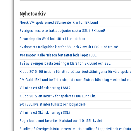
Nyhetsarkiv
Norsk VM-spelare med SSL-meriter klar för IBK Lund
Sveriges mest eftertraktade junior spelar SSL i IBK Lund!
Blivande polis Wahl fortsätter i Lundatröjan.
Kvalspelets trollgubbe klar för SSL och 2 nya år i IBK Lund tröjan!
#14 Kapten Kalle Nilsson fortsätter leda laget i SSL
Två av Sveriges bästa tonåringar klara för IBK Lund och SSL.
Klubb 2015 - Ett initiativ för att förbättra förutsättningarna för våra spelar
DM Guld: IBK Lund befäster sin plats som Skånes bästa lag – extra kul me
Vill ni ha ett Skånsk herrlag i SSL?
Klubb 2015, ett initiativ för spelarna i IBK Lund Elit.
2-0 i SSL kvalet inför fullsatt och böljande IH
Vill ni ha ett Skånsk herrlag i SSL?
Seger borta mot favoriten Karlstad och 1-0 i SSL kvalet.
Studier på Sveriges bästa universitet, studentliv på toppnivå och en fant