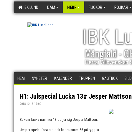
IBK LUND
DAM
HERR
FLICKOR
POJKAR
IBK L
Mångfald - Gl
Herrar Allsvenskan 
HEM
NYHETER
KALENDER
TRUPPEN
GÄSTBOK
BIL
H1: Julspecial Lucka 13# Jesper Mattson
2018-12-13 17:00
Bakom lucka nummer 13 döljer sig Jesper Mattson.
Jesper spelar forward och har nummer 56 på ryggen.