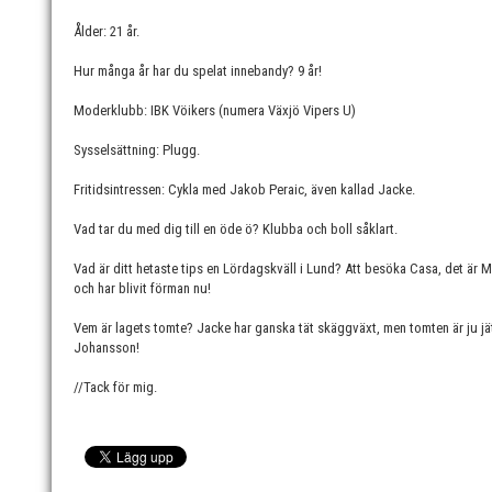
Ålder: 21 år.
Hur många år har du spelat innebandy? 9 år!
Moderklubb: IBK Vöikers (numera Växjö Vipers U)
Sysselsättning: Plugg.
Fritidsintressen: Cykla med Jakob Peraic, även kallad Jacke.
Vad tar du med dig till en öde ö? Klubba och boll såklart.
Vad är ditt hetaste tips en Lördagskväll i Lund? Att besöka Casa, det är 
och har blivit förman nu!
Vem är lagets tomte? Jacke har ganska tät skäggväxt, men tomten är ju jät
Johansson!
//Tack för mig.