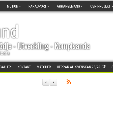
MOTION
PARASPORT
ARRANGEMANG
CSR-PROJEKT
und
ädje - Utveckling - Kompisanda
Södra
DGALLERI
KONTAKT
MATCHER
HERRAR ALLSVENSKAN 25/26
<
>