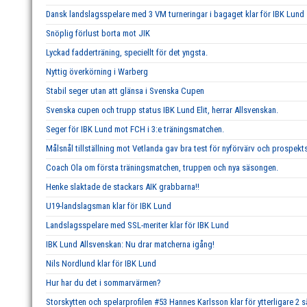
Dansk landslagsspelare med 3 VM turneringar i bagaget klar för IBK Lund
Snöplig förlust borta mot JIK
Lyckad fadderträning, speciellt för det yngsta.
Nyttig överkörning i Warberg
Stabil seger utan att glänsa i Svenska Cupen
Svenska cupen och trupp status IBK Lund Elit, herrar Allsvenskan.
Seger för IBK Lund mot FCH i 3:e träningsmatchen.
Målsnål tillställning mot Vetlanda gav bra test för nyförvärv och prospekts
Coach Ola om första träningsmatchen, truppen och nya säsongen.
Henke slaktade de stackars AIK grabbarna!!
U19-landslagsman klar för IBK Lund
Landslagsspelare med SSL-meriter klar för IBK Lund
IBK Lund Allsvenskan: Nu drar matcherna igång!
Nils Nordlund klar för IBK Lund
Hur har du det i sommarvärmen?
Storskytten och spelarprofilen #53 Hannes Karlsson klar för ytterligare 2 