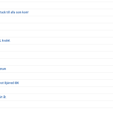
tack till alla som kom!
L kvalet.
Lerum
 mot Bjärred IBK
rt åt.