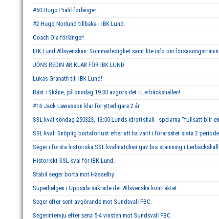
#50 Hugo Prahl förlänger.
#2 Hugo Norlund tillbaka i IBK Lund.
Coach Ola förlänger!
IBK Lund Allsvenskan: Sommarledighet samt lite info om försäsongstränin
JÖNS REDIN ÄR KLAR FÖR IBK LUND
Lukas Granath till IBK Lund!
Bäst i Skåne, på onsdag 19.30 avgörs det i Lerbäckshallen!
#16 Jack Lawesson klar för ytterligare 2 år
SSL kval söndag 250323, 13:00 Lunds idrottshall - spelarna ''fullsatt blir en
SSL kval: Snöplig bortaförlust efter att ha varit i förarsätet sista 2 periode
Seger i första historiska SSL kvalmatchen gav bra stämning i Lerbäckshall
Historiskt SSL kval för IBK Lund.
Stabil seger borta mot Hässelby.
Superhelgen i Uppsala säkrade det Allsvenska kontraktet.
Seger efter sent avgörande mot Sundsvall FBC.
Segerintervju efter sena 5-4 vinsten mot Sundsvall FBC