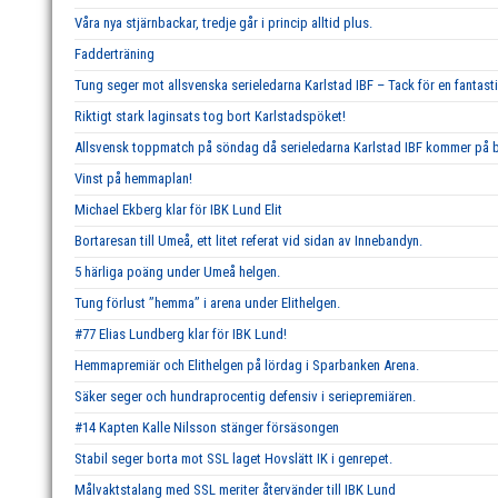
Våra nya stjärnbackar, tredje går i princip alltid plus.
Fadderträning
Tung seger mot allsvenska serieledarna Karlstad IBF – Tack för en fantast
Riktigt stark laginsats tog bort Karlstadspöket!
Allsvensk toppmatch på söndag då serieledarna Karlstad IBF kommer på b
Vinst på hemmaplan!
Michael Ekberg klar för IBK Lund Elit
Bortaresan till Umeå, ett litet referat vid sidan av Innebandyn.
5 härliga poäng under Umeå helgen.
Tung förlust ’’hemma’’ i arena under Elithelgen.
#77 Elias Lundberg klar för IBK Lund!
Hemmapremiär och Elithelgen på lördag i Sparbanken Arena.
Säker seger och hundraprocentig defensiv i seriepremiären.
#14 Kapten Kalle Nilsson stänger försäsongen
Stabil seger borta mot SSL laget Hovslätt IK i genrepet.
Målvaktstalang med SSL meriter återvänder till IBK Lund