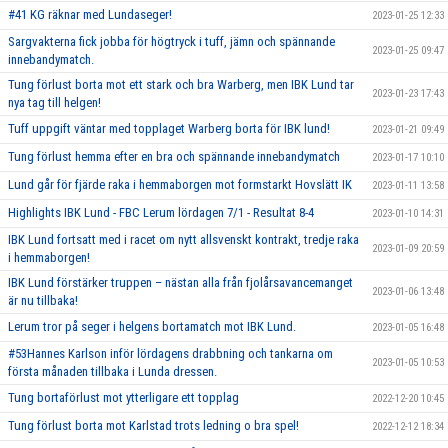
#41 KG räknar med Lundaseger!
2023-01-25 12:33
Sargvakterna fick jobba för högtryck i tuff, jämn och spännande
2023-01-25 09:47
innebandymatch.
Tung förlust borta mot ett stark och bra Warberg, men IBK Lund tar
2023-01-23 17:43
nya tag till helgen!
Tuff uppgift väntar med topplaget Warberg borta för IBK lund!
2023-01-21 09:49
Tung förlust hemma efter en bra och spännande innebandymatch
2023-01-17 10:10
Lund går för fjärde raka i hemmaborgen mot formstarkt Hovslätt IK
2023-01-11 13:58
Highlights IBK Lund - FBC Lerum lördagen 7/1 - Resultat 8-4
2023-01-10 14:31
IBK Lund fortsatt med i racet om nytt allsvenskt kontrakt, tredje raka
2023-01-09 20:59
i hemmaborgen!
IBK Lund förstärker truppen – nästan alla från fjolårsavancemanget
2023-01-06 13:48
är nu tillbaka!
Lerum tror på seger i helgens bortamatch mot IBK Lund.
2023-01-05 16:48
#53Hannes Karlson inför lördagens drabbning och tankarna om
2023-01-05 10:53
första månaden tillbaka i Lunda dressen.
Tung bortaförlust mot ytterligare ett topplag
2022-12-20 10:45
Tung förlust borta mot Karlstad trots ledning o bra spel!
2022-12-12 18:34