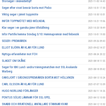
Storseger i skånederbyt!
2021-11-05 14:43
Seger efter visst besvär borta mot Pixbo
2021-10-31 17:30
Viktig seger i jämnt toppmöte
2021-10-30 10:01
INFÖR TOPPMÖTET MED MÖLNDAL
2021-10-21 19:06
Klar seger i en ganska jämn tillställning
2021-10-20 18:49
Inför Partille hemma Söndag 3/10: Hemmapremiär med finbesök
2021-10-01 19:00
SEGER I PREMIÄREN
2021-09-26 09:43
ELLIOT BJÖRN ÄR KLAR FÖR LUND
2021-09-02 14:57
Nyttiga erfarenheter mot FCH
2021-08-24 20:22
SLAGET OM SKÅNE
2021-08-18 11:55
Seger för IBK Lund i andra träningsmatchen mot SSL-kvalande
2021-08-18 09:42
Warberg
OAVGJORT I SÄSONGSPREMIÄREN BORTA MOT HÖLLVIKEN
2021-08-13 10:24
CARL OLSSON ÄR KLAR FÖR LUND
2021-07-07 15:09
HUGO NORLUND FÖRLÄNGER
2021-06-11 14:26
PONTUS SÖLVE LÄMNAR FÖR SSL-SPEL
2021-04-15 10:00
SNABB OCH IRRATIONELL ANFALLARE STANNAR KVAR
2021-04-12 13:32