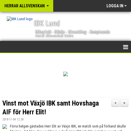
HERRAR ALLSVENSKAN
LOGGA IN
IBK Lund
Mångfald - Glädje - Utveckling - Kompisanda
Herrar Allsvenskan Södra
HEM
NYHETER
KALENDER
TRUPPEN
Vinst mot Växjö IBK samt Hovshaga
<
>
GÄSTBOK
AIF för Herr Elit!
2018-11-04 12:28
BILDGALLERI
Förra helgen gästades Herr Elit av Växjö IBK, en match som på förhand skulle