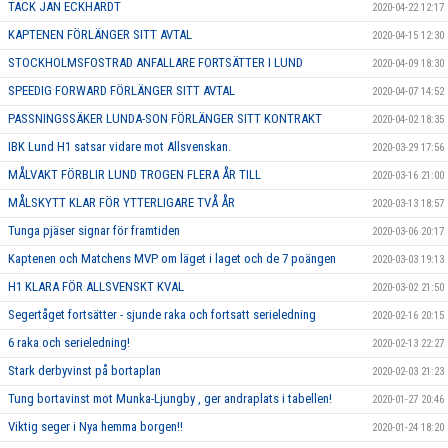
TACK JAN ECKHARDT
2020-04-22 12:17
KAPTENEN FÖRLÄNGER SITT AVTAL
2020-04-15 12:30
STOCKHOLMSFOSTRAD ANFALLARE FORTSÄTTER I LUND
2020-04-09 18:30
SPEEDIG FORWARD FÖRLÄNGER SITT AVTAL
2020-04-07 14:52
PASSNINGSSÄKER LUNDA-SON FÖRLÄNGER SITT KONTRAKT
2020-04-02 18:35
IBK Lund H1 satsar vidare mot Allsvenskan.
2020-03-29 17:56
MÅLVAKT FÖRBLIR LUND TROGEN FLERA ÅR TILL
2020-03-16 21:00
MÅLSKYTT KLAR FÖR YTTERLIGARE TVÅ ÅR
2020-03-13 18:57
Tunga pjäser signar för framtiden
2020-03-06 20:17
Kaptenen och Matchens MVP om läget i laget och de 7 poängen
2020-03-03 19:13
H1 KLARA FÖR ALLSVENSKT KVAL
2020-03-02 21:50
Segertåget fortsätter - sjunde raka och fortsatt serieledning
2020-02-16 20:15
6 raka och serieledning!
2020-02-13 22:27
Stark derbyvinst på bortaplan
2020-02-03 21:23
Tung bortavinst mot Munka-Ljungby , ger andraplats i tabellen!
2020-01-27 20:46
Viktig seger i Nya hemma borgen!!
2020-01-24 18:20