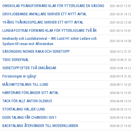
OMSKOLAD POÄNGFORWARD KLAR FÖR YTTERLIGARE EN SÄSONG
2021-04-07 12:07
GROVJOBBANDE ANFALLARE SKRIVER ETT NYTT AVTAL
2021-03-31 14:12
19-ÅRIG TVÅVÄGSSPELARE SKRIVER ETT NYTT AVTAL
2021-03-25 12:28
LUNDA-FOSTRAD FORWARD KLAR FÖR YTTERLIGGARE TVÅ ÅR
2021-03-16 14:01
Innebandy och Lundakarneval – IBK Lund H1 söker Ledare och
2021-03-14 14:28
Spelare till resan mot Allsvenskan
SÄSONGENS NIONDE RAKA OCH SERIETOPP
2020-10-12 21:37
TIDIG SERIEFINAL
2020-10-08 21:23
SERIETOPP EFTER TVÅ OMGÅNGAR
2020-10-04 14:12
Försäsongen är igång!
2020-09-14 21:55
MÅLVAKTSTALANG TILL LUND
2020-08-11 14:25
HÄRFÖRARE FÖRLÄNGER SITT AVTAL
2020-06-15 15:55
TACK FÖR ALLT ANTON OLENIUS
2020-06-04 13:14
STORTALANG VÄLJER LUND
2020-05-25 15:12
EGEN TALANG FÅR CHANSEN I DIV.1
2020-05-18 15:06
BACKTALANG ÅTERVÄNDER TILL MODERKLUBBEN
2020-04-27 14:42