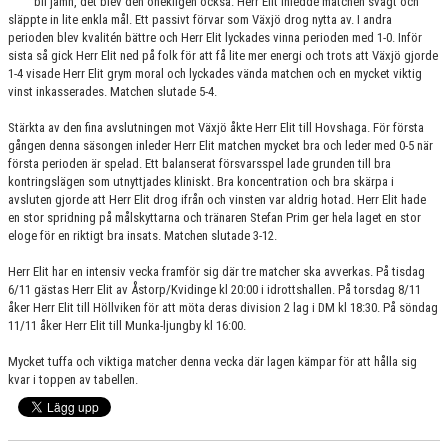
bli jämn, det blev den onekligen också. Herr Elit inledde matchen svagt och
KONTAKT
släppte in lite enkla mål. Ett passivt förvar som Växjö drog nytta av. I andra
perioden blev kvalitén bättre och Herr Elit lyckades vinna perioden med 1-0. Inför
MATCHER
sista så gick Herr Elit ned på folk för att få lite mer energi och trots att Växjö gjorde
1-4 visade Herr Elit grym moral och lyckades vända matchen och en mycket viktig
vinst inkasserades. Matchen slutade 5-4.
HERRAR ALLSVENSKAN 25/26
Stärkta av den fina avslutningen mot Växjö åkte Herr Elit till Hovshaga. För första
SKÅNEMÄSTERSKAPEN 21/22
gången denna säsongen inleder Herr Elit matchen mycket bra och leder med 0-5 när
första perioden är spelad. Ett balanserat försvarsspel lade grunden till bra
kontringslägen som utnyttjades kliniskt. Bra koncentration och bra skärpa i
avsluten gjorde att Herr Elit drog ifrån och vinsten var aldrig hotad. Herr Elit hade
en stor spridning på målskyttarna och tränaren Stefan Prim ger hela laget en stor
eloge för en riktigt bra insats. Matchen slutade 3-12.
Herr Elit har en intensiv vecka framför sig där tre matcher ska avverkas. På tisdag
6/11 gästas Herr Elit av Åstorp/Kvidinge kl 20:00 i idrottshallen. På torsdag 8/11
åker Herr Elit till Höllviken för att möta deras division 2 lag i DM kl 18:30. På söndag
11/11 åker Herr Elit till Munka-ljungby kl 16:00.
Mycket tuffa och viktiga matcher denna vecka där lagen kämpar för att hålla sig
kvar i toppen av tabellen.