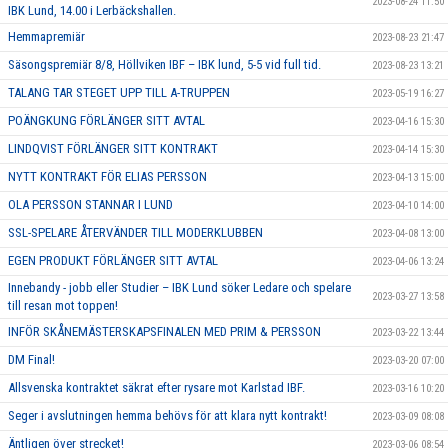
2023-08-24 11:50
IBK Lund, 14.00 i Lerbäckshallen.
Hemmapremiär
2023-08-23 21:47
Säsongspremiär 8/8, Höllviken IBF – IBK lund, 5-5 vid full tid.
2023-08-23 13:21
TALANG TAR STEGET UPP TILL A-TRUPPEN
2023-05-19 16:27
POÄNGKUNG FÖRLÄNGER SITT AVTAL
2023-04-16 15:30
LINDQVIST FÖRLÄNGER SITT KONTRAKT
2023-04-14 15:30
NYTT KONTRAKT FÖR ELIAS PERSSON
2023-04-13 15:00
OLA PERSSON STANNAR I LUND
2023-04-10 14:00
SSL-SPELARE ÅTERVÄNDER TILL MODERKLUBBEN
2023-04-08 13:00
EGEN PRODUKT FÖRLÄNGER SITT AVTAL
2023-04-06 13:24
Innebandy - jobb eller Studier – IBK Lund söker Ledare och spelare
2023-03-27 13:58
till resan mot toppen!
INFÖR SKÅNEMÄSTERSKAPSFINALEN MED PRIM & PERSSON
2023-03-22 13:44
DM Final!
2023-03-20 07:00
Allsvenska kontraktet säkrat efter rysare mot Karlstad IBF.
2023-03-16 10:20
Seger i avslutningen hemma behövs för att klara nytt kontrakt!
2023-03-09 08:08
Äntligen över strecket!
2023-03-06 08:54