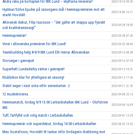
Andra raka på bortaplan för IBK Lund – skyttarna levererar!
2023-10-10 09:25
Hjalmar/Sölve bjuder på säsongens mål i hemmapremiären mot ett
2023-10-04 16:11
starkt Hovslätt.
Allsvensk debut, Filip Isacsson – ’’det gäller att steppa upp fysiskt
2023-09-28 18:00
och kvalitetsmässigt’’
Hemmapremiär!
2023-09-28 07:35
Vinst i allsvenska premiären för IBK Lund!
2023-09-25 08:40
Teambuilding helg 8-9/9 IBK Lund Elit Herrar Allsvenskan
2023-09-16 08:38
Storseger i genrepet
2023-09-16 07:59
Superhett Lundaderby väntar i genrepet!
2023-09-13 10:21
Klubbikon klar för ytterligare en säsong!
2023-09-12 17:26
Stabil seger i näst sista inför seriestarten :-)
2023-09-11 21:35
12 musketörerna
2023-09-08 22:13
Hemmamatch, lördag 9/9 13.00 Lerbäckshallen IBK Lund – Olofström
2023-09-06 16:49
IBK
Tuff, fartfylld och rolig match i Lerbäckshallen.
2023-09-01 13:29
Hemmapremiär och superdebut, lördag 14.00 Lerbäckshallen.
2023-08-25 14:55
Max Gustafsson, Hovslätt IK tankar inför lördagens drabbning mot