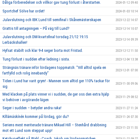
Dåliga förberedelser och villkor gav tung förlust i återstarten.
2024-01-12 09:40
Sportchef Sölve har ordet!
2024-01-03 10:14
Julavslutning och IBK Lund till semifinal i Skånemästerskapen
2023-12-22 14:07
Grattis till antagningen – På väg till Lund?
2023-12-14 10:07
Julavslutning och DM-kvartsfinal torsdag 21/12 19.15
2023-12-14 09:39
Lerbäckshallen!
Hyfsat stabilt och klar 9-4 seger borta mot Fristad.
2023-12-12 11:50
Tung förlust i sudden efter ledning i sista.
2023-12-04 13:38
Strängnäs tränare inför lördagens toppmatch: "Vill alltid spela en
2023-12-01 07:00
fartfylld och rolig innebandy"
Tiden i Lund har varit grym! - Mannen som alltid ger 110% tackar för
2023-11-30 09:06
sig
Med klacken på plats vinner vi i sudden, de ger oss den extra hjälp
2023-11-29 08:52
vi behöver i avgörande lägen
Seger i sudden – betyder andra raka!
2023-11-27 11:24
Kíllámáskínén kommer på lördag, gör du?
2023-11-24 07:30
Seriens mest meriterade tränare Mikael Hill – Stenhård drabbning
2023-11-23 11:55
mot ett Lund som steppat upp!
Ketchupeffekt på Wahl - Coach Jakob om lördagsmatchen
2023-11-22 09:27