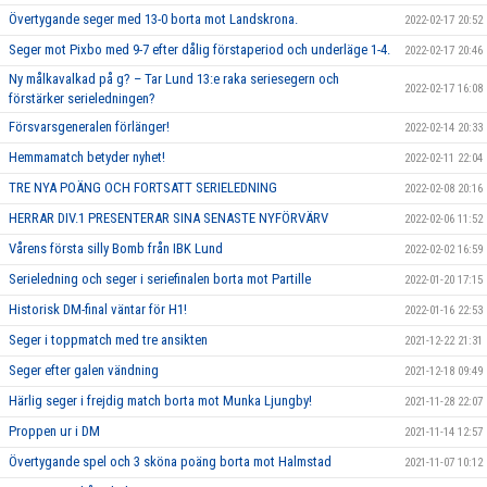
Övertygande seger med 13-0 borta mot Landskrona.
2022-02-17 20:52
Seger mot Pixbo med 9-7 efter dålig förstaperiod och underläge 1-4.
2022-02-17 20:46
Ny målkavalkad på g? – Tar Lund 13:e raka seriesegern och
2022-02-17 16:08
förstärker serieledningen?
Försvarsgeneralen förlänger!
2022-02-14 20:33
Hemmamatch betyder nyhet!
2022-02-11 22:04
TRE NYA POÄNG OCH FORTSATT SERIELEDNING
2022-02-08 20:16
HERRAR DIV.1 PRESENTERAR SINA SENASTE NYFÖRVÄRV
2022-02-06 11:52
Vårens första silly Bomb från IBK Lund
2022-02-02 16:59
Serieledning och seger i seriefinalen borta mot Partille
2022-01-20 17:15
Historisk DM-final väntar för H1!
2022-01-16 22:53
Seger i toppmatch med tre ansikten
2021-12-22 21:31
Seger efter galen vändning
2021-12-18 09:49
Härlig seger i frejdig match borta mot Munka Ljungby!
2021-11-28 22:07
Proppen ur i DM
2021-11-14 12:57
Övertygande spel och 3 sköna poäng borta mot Halmstad
2021-11-07 10:12