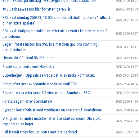
Bäst i Skåne, på onsdag 19.30 avgörs det i Lerbäckshallen!
2025-04-20 10:27
#16 Jack Lawesson klar för ytterligare 2 år
2025-04-13 14:39
SSL kval söndag 250323, 13:00 Lunds idrottshall - spelarna ''fullsatt
2025-03-21 15:02
blir en extra spelare''
SSL kval: Snöplig bortaförlust efter att ha varit i förarsätet sista 2
2025-03-20 13:57
perioderna.
Seger i första historiska SSL kvalmatchen gav bra stämning i
2025-03-17 14:11
Lerbäckshallen.
Historiskt SSL kval för IBK Lund.
2025-03-12 15:15
Stabil seger borta mot Hässelby.
2025-03-06 19:27
Superhelgen i Uppsala säkrade det Allsvenska kontraktet.
2025-03-04 22:13
Seger efter sent avgörande mot Sundsvall FBC.
2025-02-26 10:04
Segerintervju efter sena 5-4 vinsten mot Sundsvall FBC
2025-02-24 09:49
Första segern efter återstarten!
2025-02-20 11:58
Dyrköpt bortaförlust med ytterligare en spelare på skadelistan.
2025-02-18 16:24
Viktig pinne i andra matchen efter återstarten, coach Ola sjukt
2025-02-14 11:00
imponerad av laget.
Fall framåt trots förlust borta mot bra Karlstad.
2025-01-09 07:58