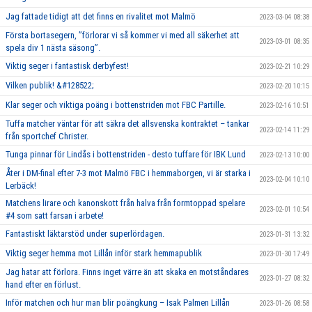
Jag fattade tidigt att det finns en rivalitet mot Malmö
2023-03-04 08:38
Första bortasegern, ’’förlorar vi så kommer vi med all säkerhet att
2023-03-01 08:35
spela div 1 nästa säsong’’.
Viktig seger i fantastisk derbyfest!
2023-02-21 10:29
Vilken publik! &#128522;
2023-02-20 10:15
Klar seger och viktiga poäng i bottenstriden mot FBC Partille.
2023-02-16 10:51
Tuffa matcher väntar för att säkra det allsvenska kontraktet – tankar
2023-02-14 11:29
från sportchef Christer.
Tunga pinnar för Lindås i bottenstriden - desto tuffare för IBK Lund
2023-02-13 10:00
Åter i DM-final efter 7-3 mot Malmö FBC i hemmaborgen, vi är starka i
2023-02-04 10:10
Lerbäck!
Matchens lirare och kanonskott från halva från formtoppad spelare
2023-02-01 10:54
#4 som satt farsan i arbete!
Fantastiskt läktarstöd under superlördagen.
2023-01-31 13:32
Viktig seger hemma mot Lillån inför stark hemmapublik
2023-01-30 17:49
Jag hatar att förlora. Finns inget värre än att skaka en motståndares
2023-01-27 08:32
hand efter en förlust.
Inför matchen och hur man blir poängkung – Isak Palmen Lillån
2023-01-26 08:58