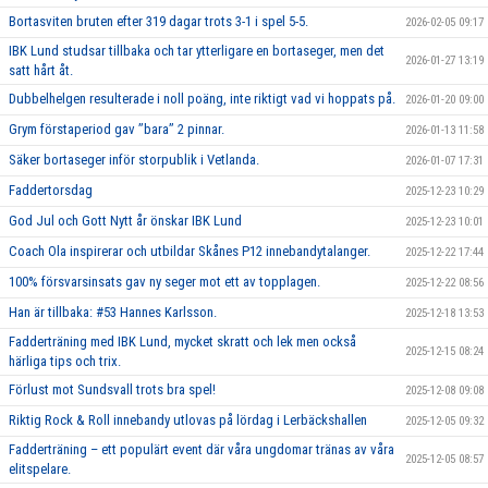
Bortasviten bruten efter 319 dagar trots 3-1 i spel 5-5.
2026-02-05 09:17
IBK Lund studsar tillbaka och tar ytterligare en bortaseger, men det
2026-01-27 13:19
satt hårt åt.
Dubbelhelgen resulterade i noll poäng, inte riktigt vad vi hoppats på.
2026-01-20 09:00
Grym förstaperiod gav ’’bara’’ 2 pinnar.
2026-01-13 11:58
Säker bortaseger inför storpublik i Vetlanda.
2026-01-07 17:31
Faddertorsdag
2025-12-23 10:29
God Jul och Gott Nytt år önskar IBK Lund
2025-12-23 10:01
Coach Ola inspirerar och utbildar Skånes P12 innebandytalanger.
2025-12-22 17:44
100% försvarsinsats gav ny seger mot ett av topplagen.
2025-12-22 08:56
Han är tillbaka: #53 Hannes Karlsson.
2025-12-18 13:53
Fadderträning med IBK Lund, mycket skratt och lek men också
2025-12-15 08:24
härliga tips och trix.
Förlust mot Sundsvall trots bra spel!
2025-12-08 09:08
Riktig Rock & Roll innebandy utlovas på lördag i Lerbäckshallen
2025-12-05 09:32
Fadderträning – ett populärt event där våra ungdomar tränas av våra
2025-12-05 08:57
elitspelare.