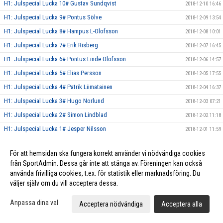
H1: Julspecial Lucka 10# Gustav Sundqvist
2018-12-10 16:46
H1: Julspecial Lucka 9# Pontus Sölve
2018-12-09 13:54
H1: Julspecial Lucka 8# Hampus L-Olofsson
2018-12-08 10:01
H1: Julspecial Lucka 7# Erik Risberg
2018-12-07 16:45
H1: Julspecial Lucka 6# Pontus Linde Olofsson
2018-12-06 14:57
H1: Julspecial Lucka 5# Elias Persson
2018-12-05 17:55
H1: Julspecial Lucka 4# Patrik Liimatainen
2018-12-04 16:37
H1: Julspecial Lucka 3# Hugo Norlund
2018-12-03 07:21
H1: Julspecial Lucka 2# Simon Lindblad
2018-12-02 11:18
H1: Julspecial Lucka 1# Jesper Nilsson
2018-12-01 11:59
Herr Elit släpper Julkalender!
2018-11-28 21:41
För att hemsidan ska fungera korrekt använder vi nödvändiga cookies
Herr Elit tog tre nya poäng mot Röke IBK!
2018-11-24 16:53
från SportAdmin. Dessa går inte att stänga av. Föreningen kan också
H1: Tung förlust mot Munka-Ljungby! Vinst mot FBC Kalmarsund U!
2018-11-20 21:00
använda frivilliga cookies, t.ex. för statistik eller marknadsföring. Du
väljer själv om du vill acceptera dessa.
Vinst mot Växjö IBK samt Hovshaga AIF för Herr Elit!
2018-11-04 12:28
Vinst mot Halmstad IBK för Herr Elit!
2018-10-18 20:55
Anpassa dina val
Acceptera nödvändiga
Acceptera alla
Vinst i hemmapremiären för Herr Elit!
2018-10-02 23:07