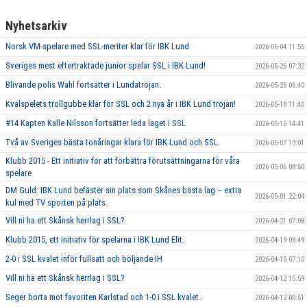
Nyhetsarkiv
Norsk VM-spelare med SSL-meriter klar för IBK Lund
2026-06-04 11:55
Sveriges mest eftertraktade junior spelar SSL i IBK Lund!
2026-05-26 07:32
Blivande polis Wahl fortsätter i Lundatröjan.
2026-05-26 06:40
Kvalspelets trollgubbe klar för SSL och 2 nya år i IBK Lund tröjan!
2026-05-18 11:40
#14 Kapten Kalle Nilsson fortsätter leda laget i SSL
2026-05-15 14:41
Två av Sveriges bästa tonåringar klara för IBK Lund och SSL.
2026-05-07 19:01
Klubb 2015 - Ett initiativ för att förbättra förutsättningarna för våra
2026-05-06 08:50
spelare
DM Guld: IBK Lund befäster sin plats som Skånes bästa lag – extra
2026-05-01 22:04
kul med TV sporten på plats.
Vill ni ha ett Skånsk herrlag i SSL?
2026-04-21 07:08
Klubb 2015, ett initiativ för spelarna i IBK Lund Elit.
2026-04-19 09:49
2-0 i SSL kvalet inför fullsatt och böljande IH
2026-04-15 07:10
Vill ni ha ett Skånsk herrlag i SSL?
2026-04-12 15:59
Seger borta mot favoriten Karlstad och 1-0 i SSL kvalet.
2026-04-12 00:51