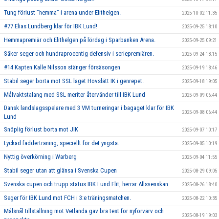
Tung förlust ’’hemma’’ i arena under Elithelgen.
2025-10-02 11:35
#77 Elias Lundberg klar för IBK Lund!
2025-09-25 18:10
Hemmapremiär och Elithelgen på lördag i Sparbanken Arena.
2025-09-25 09:21
Säker seger och hundraprocentig defensiv i seriepremiären.
2025-09-24 18:15
#14 Kapten Kalle Nilsson stänger försäsongen
2025-09-19 18:46
Stabil seger borta mot SSL laget Hovslätt IK i genrepet.
2025-09-18 19:05
Målvaktstalang med SSL meriter återvänder till IBK Lund
2025-09-09 06:44
Dansk landslagsspelare med 3 VM turneringar i bagaget klar för IBK
2025-09-08 06:44
Lund
Snöplig förlust borta mot JIK
2025-09-07 10:17
Lyckad fadderträning, speciellt för det yngsta.
2025-09-05 10:19
Nyttig överkörning i Warberg
2025-09-04 11:55
Stabil seger utan att glänsa i Svenska Cupen
2025-08-29 09:05
Svenska cupen och trupp status IBK Lund Elit, herrar Allsvenskan.
2025-08-26 18:40
Seger för IBK Lund mot FCH i 3:e träningsmatchen.
2025-08-22 10:35
Målsnål tillställning mot Vetlanda gav bra test för nyförvärv och
2025-08-19 19:03