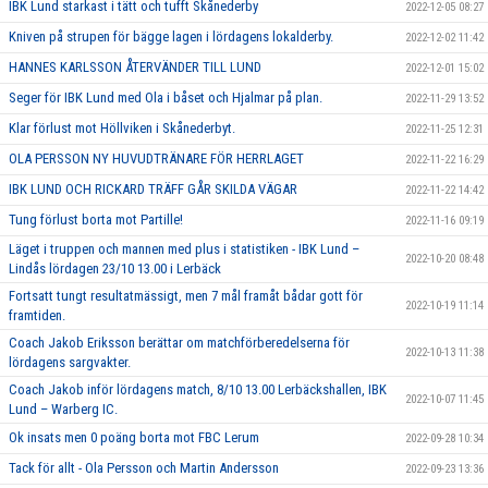
IBK Lund starkast i tätt och tufft Skånederby
2022-12-05 08:27
Kniven på strupen för bägge lagen i lördagens lokalderby.
2022-12-02 11:42
HANNES KARLSSON ÅTERVÄNDER TILL LUND
2022-12-01 15:02
Seger för IBK Lund med Ola i båset och Hjalmar på plan.
2022-11-29 13:52
Klar förlust mot Höllviken i Skånederbyt.
2022-11-25 12:31
OLA PERSSON NY HUVUDTRÄNARE FÖR HERRLAGET
2022-11-22 16:29
IBK LUND OCH RICKARD TRÄFF GÅR SKILDA VÄGAR
2022-11-22 14:42
Tung förlust borta mot Partille!
2022-11-16 09:19
Läget i truppen och mannen med plus i statistiken - IBK Lund –
2022-10-20 08:48
Lindås lördagen 23/10 13.00 i Lerbäck
Fortsatt tungt resultatmässigt, men 7 mål framåt bådar gott för
2022-10-19 11:14
framtiden.
Coach Jakob Eriksson berättar om matchförberedelserna för
2022-10-13 11:38
lördagens sargvakter.
Coach Jakob inför lördagens match, 8/10 13.00 Lerbäckshallen, IBK
2022-10-07 11:45
Lund – Warberg IC.
Ok insats men 0 poäng borta mot FBC Lerum
2022-09-28 10:34
Tack för allt - Ola Persson och Martin Andersson
2022-09-23 13:36