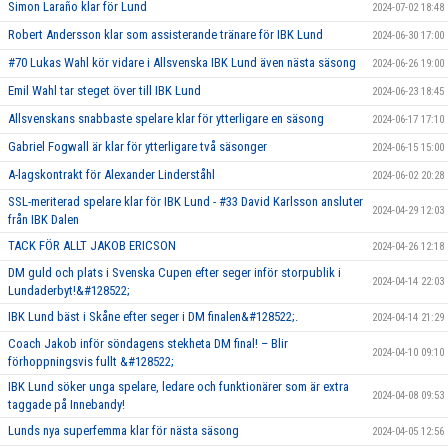
Simon Laraño klar för Lund
2024-07-02 18:48
Robert Andersson klar som assisterande tränare för IBK Lund
2024-06-30 17:00
#70 Lukas Wahl kör vidare i Allsvenska IBK Lund även nästa säsong
2024-06-26 19:00
Emil Wahl tar steget över till IBK Lund
2024-06-23 18:45
Allsvenskans snabbaste spelare klar för ytterligare en säsong
2024-06-17 17:10
Gabriel Fogwall är klar för ytterligare två säsonger
2024-06-15 15:00
A-lagskontrakt för Alexander Linderståhl
2024-06-02 20:28
SSL-meriterad spelare klar för IBK Lund - #33 David Karlsson ansluter
2024-04-29 12:03
från IBK Dalen
TACK FÖR ALLT JAKOB ERICSON
2024-04-26 12:18
DM guld och plats i Svenska Cupen efter seger inför storpublik i
2024-04-14 22:03
Lundaderbyt!&#128522;
IBK Lund bäst i Skåne efter seger i DM finalen&#128522;.
2024-04-14 21:29
Coach Jakob inför söndagens stekheta DM final! – Blir
2024-04-10 09:10
förhoppningsvis fullt &#128522;
IBK Lund söker unga spelare, ledare och funktionärer som är extra
2024-04-08 09:53
taggade på Innebandy!
Lunds nya superfemma klar för nästa säsong
2024-04-05 12:56