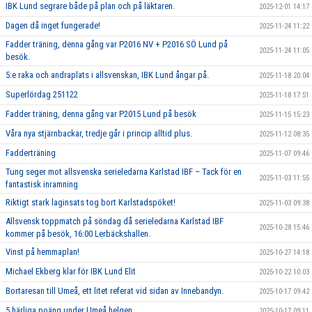
IBK Lund segrare både på plan och på läktaren.
2025-12-01 14:17
Dagen då inget fungerade!
2025-11-24 11:22
Fadder träning, denna gång var P2016 NV + P2016 SÖ Lund på
2025-11-24 11:05
besök.
5:e raka och andraplats i allsvenskan, IBK Lund ångar på.
2025-11-18 20:04
Superlördag 251122
2025-11-18 17:51
Fadder träning, denna gång var P2015 Lund på besök
2025-11-15 15:23
Våra nya stjärnbackar, tredje går i princip alltid plus.
2025-11-12 08:35
Fadderträning
2025-11-07 09:46
Tung seger mot allsvenska serieledarna Karlstad IBF – Tack för en
2025-11-03 11:55
fantastisk inramning
Riktigt stark laginsats tog bort Karlstadspöket!
2025-11-03 09:38
Allsvensk toppmatch på söndag då serieledarna Karlstad IBF
2025-10-28 15:46
kommer på besök, 16:00 Lerbäckshallen.
Vinst på hemmaplan!
2025-10-27 14:18
Michael Ekberg klar för IBK Lund Elit
2025-10-22 10:03
Bortaresan till Umeå, ett litet referat vid sidan av Innebandyn.
2025-10-17 09:42
5 härliga poäng under Umeå helgen.
2025-10-17 09:11