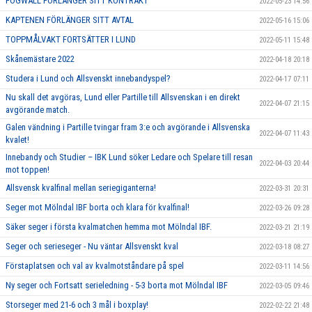
FOGWALL FÖRLÄNGER SITT KONTRAKT
2022-05-23 14:56
KAPTENEN FÖRLÄNGER SITT AVTAL
2022-05-16 15:06
TOPPMÅLVAKT FORTSÄTTER I LUND
2022-05-11 15:48
Skånemästare 2022
2022-04-18 20:18
Studera i Lund och Allsvenskt innebandyspel?
2022-04-17 07:11
Nu skall det avgöras, Lund eller Partille till Allsvenskan i en direkt
2022-04-07 21:15
avgörande match.
Galen vändning i Partille tvingar fram 3:e och avgörande i Allsvenska
2022-04-07 11:43
kvalet!
Innebandy och Studier – IBK Lund söker Ledare och Spelare till resan
2022-04-03 20:44
mot toppen!
Allsvensk kvalfinal mellan seriegiganterna!
2022-03-31 20:31
Seger mot Mölndal IBF borta och klara för kvalfinal!
2022-03-26 09:28
Säker seger i första kvalmatchen hemma mot Mölndal IBF.
2022-03-21 21:19
Seger och serieseger - Nu väntar Allsvenskt kval
2022-03-18 08:27
Förstaplatsen och val av kvalmotståndare på spel
2022-03-11 14:56
Ny seger och Fortsatt serieledning - 5-3 borta mot Mölndal IBF
2022-03-05 09:46
Storseger med 21-6 och 3 mål i boxplay!
2022-02-22 21:48