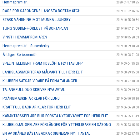
Hemmapremiär!
2020-01-17 18:25
DAGS FÖR SÄSONGENS LÄNGSTA BORTAMATCH
2019-11-02 16:36
STARK VÄNDNING MOT MUNKA-LJUNGBY
2019-10-25 20:34
TUNG SUDDEN-FÖRLUST PÅ BORTAPLAN
2019-10-17 21:09
VINST I HEMMAPREMIÄREN
2019-10-15 20:03
Hemmapremiär! - Superderby
2019-10-09 18:28
Äntligen Seriepremiär
2019-10-08 21:08
SPELINTELLIGENT FRAMTIDSLÖFTE FLYTTAS UPP
2019-09-04 15:25
LANDSLAGSMERITERAD MÅLVAKT TILL HERR ELIT
2019-08-29 15:00
KLUBBEN SATSAR VIDARE PÅ EGNA TALANGER
2019-08-27 18:00
TALANGFULL DUO SKRIVER NYA AVTAL
2019-08-09 19:03
POÄNGMASKIN ÄR KLAR FÖR LUND
2019-06-10 18:10
KRAFTFULL BACK ÄR KLAR FÖR HERR ELIT
2019-06-06 20:00
KARAKTÄRSSPELARE BLIR FÖRSTA NYFÖRVÄRVET FÖR HERR ELIT
2019-06-05 11:49
KLUBBLOJAL SPELARE FÖRLÄNGER FÖR YTTERLIGARE EN SÄSONG
2019-05-23 15:45
EN AV SKÅNES BÄSTA BACKAR SIGNERAR NYTT AVTAL
2019-05-22 17:45