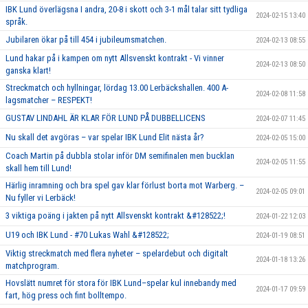
IBK Lund överlägsna I andra, 20-8 i skott och 3-1 mål talar sitt tydliga
2024-02-15 13:40
språk.
Jubilaren ökar på till 454 i jubileumsmatchen.
2024-02-13 08:55
Lund hakar på i kampen om nytt Allsvenskt kontrakt - Vi vinner
2024-02-13 08:50
ganska klart!
Streckmatch och hyllningar, lördag 13.00 Lerbäckshallen. 400 A-
2024-02-08 11:58
lagsmatcher – RESPEKT!
GUSTAV LINDAHL ÄR KLAR FÖR LUND PÅ DUBBELLICENS
2024-02-07 11:45
Nu skall det avgöras – var spelar IBK Lund Elit nästa år?
2024-02-05 15:00
Coach Martin på dubbla stolar inför DM semifinalen men bucklan
2024-02-05 11:55
skall hem till Lund!
Härlig inramning och bra spel gav klar förlust borta mot Warberg. –
2024-02-05 09:01
Nu fyller vi Lerbäck!
3 viktiga poäng i jakten på nytt Allsvenskt kontrakt &#128522;!
2024-01-22 12:03
U19 och IBK Lund - #70 Lukas Wahl &#128522;
2024-01-19 08:51
Viktig streckmatch med flera nyheter – spelardebut och digitalt
2024-01-18 13:26
matchprogram.
Hovslätt numret för stora för IBK Lund–spelar kul innebandy med
2024-01-17 09:59
fart, hög press och fint bolltempo.