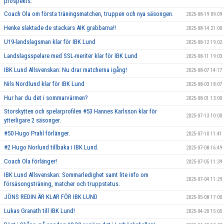
prospekts.
Coach Ola om första träningsmatchen, truppen och nya säsongen.
2025-08-19 09:09
Henke slaktade de stackars AIK grabbarna!!
2025-08-14 21:00
U19-landslagsman klar för IBK Lund
2025-08-12 19:02
Landslagsspelare med SSL-meriter klar för IBK Lund
2025-08-11 19:03
IBK Lund Allsvenskan: Nu drar matcherna igång!
2025-08-07 14:17
Nils Nordlund klar för IBK Lund
2025-08-03 18:07
Hur har du det i sommarvärmen?
2025-08-01 13:00
Storskytten och spelarprofilen #53 Hannes Karlsson klar för
2025-07-13 10:00
ytterligare 2 säsonger.
#50 Hugo Prahl förlänger.
2025-07-10 11:41
#2 Hugo Norlund tillbaka i IBK Lund.
2025-07-08 16:49
Coach Ola förlänger!
2025-07-05 11:39
IBK Lund Allsvenskan: Sommarledighet samt lite info om
2025-07-04 11:29
försäsongsträning, matcher och truppstatus.
JÖNS REDIN ÄR KLAR FÖR IBK LUND
2025-05-08 17:00
Lukas Granath till IBK Lund!
2025-04-20 15:05