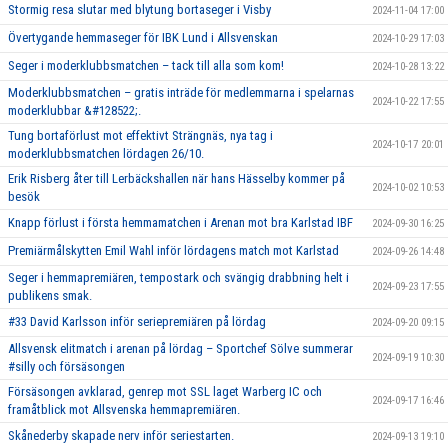
Stormig resa slutar med blytung bortaseger i Visby
2024-11-04 17:00
Övertygande hemmaseger för IBK Lund i Allsvenskan
2024-10-29 17:03
Seger i moderklubbsmatchen – tack till alla som kom!
2024-10-28 13:22
Moderklubbsmatchen – gratis inträde för medlemmarna i spelarnas
2024-10-22 17:55
moderklubbar &#128522;.
Tung bortaförlust mot effektivt Strängnäs, nya tag i
2024-10-17 20:01
moderklubbsmatchen lördagen 26/10.
Erik Risberg åter till Lerbäckshallen när hans Hässelby kommer på
2024-10-02 10:53
besök
Knapp förlust i första hemmamatchen i Arenan mot bra Karlstad IBF
2024-09-30 16:25
Premiärmålskytten Emil Wahl inför lördagens match mot Karlstad
2024-09-26 14:48
Seger i hemmapremiären, tempostark och svängig drabbning helt i
2024-09-23 17:55
publikens smak.
#33 David Karlsson inför seriepremiären på lördag
2024-09-20 09:15
Allsvensk elitmatch i arenan på lördag – Sportchef Sölve summerar
2024-09-19 10:30
#silly och försäsongen
Försäsongen avklarad, genrep mot SSL laget Warberg IC och
2024-09-17 16:46
framåtblick mot Allsvenska hemmapremiären.
Skånederby skapade nerv inför seriestarten.
2024-09-13 19:10