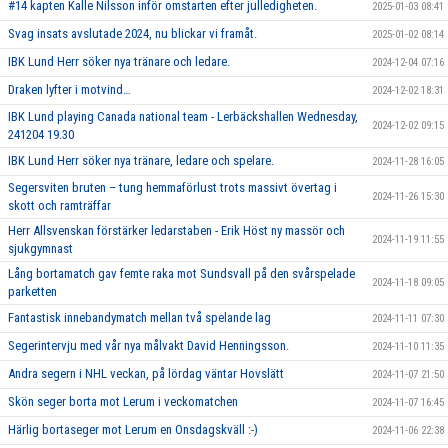
#14 kapten Kalle Nilsson inför omstarten efter julledigheten.
2025-01-03 08:41
Svag insats avslutade 2024, nu blickar vi framåt.
2025-01-02 08:14
IBK Lund Herr söker nya tränare och ledare.
2024-12-04 07:16
Draken lyfter i motvind…
2024-12-02 18:31
IBK Lund playing Canada national team - Lerbäckshallen Wednesday,
2024-12-02 09:15
241204 19.30
IBK Lund Herr söker nya tränare, ledare och spelare.
2024-11-28 16:05
Segersviten bruten – tung hemmaförlust trots massivt övertag i
2024-11-26 15:30
skott och ramträffar
Herr Allsvenskan förstärker ledarstaben - Erik Höst ny massör och
2024-11-19 11:55
sjukgymnast
Lång bortamatch gav femte raka mot Sundsvall på den svårspelade
2024-11-18 09:05
parketten
Fantastisk innebandymatch mellan två spelande lag
2024-11-11 07:30
Segerintervju med vår nya målvakt David Henningsson.
2024-11-10 11:35
Andra segern i NHL veckan, på lördag väntar Hovslätt
2024-11-07 21:50
Skön seger borta mot Lerum i veckomatchen
2024-11-07 16:45
Härlig bortaseger mot Lerum en Onsdagskväll :-)
2024-11-06 22:38