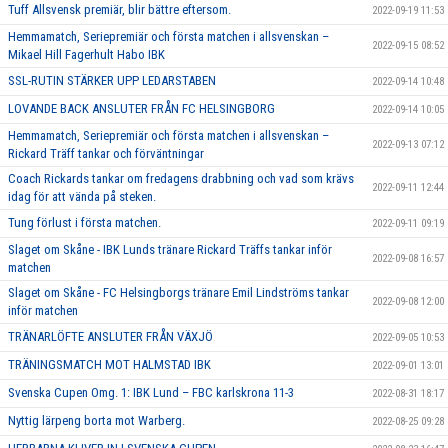
Tuff Allsvensk premiär, blir bättre eftersom.
2022-09-19 11:53
Hemmamatch, Seriepremiär och första matchen i allsvenskan –
2022-09-15 08:52
Mikael Hill Fagerhult Habo IBK
SSL-RUTIN STÄRKER UPP LEDARSTABEN
2022-09-14 10:48
LOVANDE BACK ANSLUTER FRÅN FC HELSINGBORG
2022-09-14 10:05
Hemmamatch, Seriepremiär och första matchen i allsvenskan –
2022-09-13 07:12
Rickard Träff tankar och förväntningar
Coach Rickards tankar om fredagens drabbning och vad som krävs
2022-09-11 12:44
idag för att vända på steken.
Tung förlust i första matchen.
2022-09-11 09:19
Slaget om Skåne - IBK Lunds tränare Rickard Träffs tankar inför
2022-09-08 16:57
matchen
Slaget om Skåne - FC Helsingborgs tränare Emil Lindströms tankar
2022-09-08 12:00
inför matchen
TRÄNARLÖFTE ANSLUTER FRÅN VÄXJÖ
2022-09-05 10:53
TRÄNINGSMATCH MOT HALMSTAD IBK
2022-09-01 13:01
Svenska Cupen Omg. 1: IBK Lund – FBC karlskrona 11-3
2022-08-31 18:17
Nyttig lärpeng borta mot Warberg.
2022-08-25 09:28