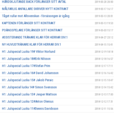
HÅRDSKJUTANDE BACK FÖRLÄNGER SITT AVTAL
2019-05-20 20:00
MÅLFARLIG ANFALLARE SKRIVER NYTT KONTRAKT
2019-05-17 16:17
Tåget rullar mot Allsvenskan - försäsongen är igång
2019-05-13 20:01
KAPTENEN FÖRLÄNGER SITT KONTRAKT
2019-05-13 19:53
POÄNGSPELARE FÖRLÄNGER SITT KONTRAKT
2019-05-03 15:17
ASSISTERANDE TRÄNARE KLAR FÖR HERRAR DIV.1
2019-04-27 23:12
NY HUVUDTRÄNARE KLAR FÖR HERRAR DIV.1
2019-04-15 15:41
H1: Julspecial Lucka 19# Viktor Norlund
2018-12-19 18:18
H1: Julspecial Lucka 18#Erik Nilsson
2018-12-18 16:57
H1: Julspecial Lucka 17#Stefan Prim
2018-12-17 17:11
H1: Julspecial Lucka 16# David Johansson
2018-12-16 16:42
H1: Julspecial Lucka 15# Jakob Peraic
2018-12-15 10:47
H1: Julspecial lucka 14# Simon Svensson
2018-12-14 15:42
H1: Julspecial Lucka 13# Jesper Mattson
2018-12-13 17:00
H1: Julspecial Lucka 12#Anton Olenius
2018-12-12 17:31
H1: Julspecial Lucka 11#Dennis Davidsson
2018-12-11 15:56