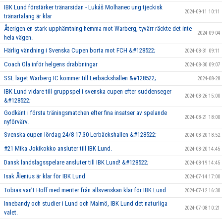
IBK Lund förstärker tränarsidan - Lukáš Molhanec ung tjeckisk
2024-09-11 10:11
tränartalang är klar
Återigen en stark upphämtning hemma mot Warberg, tyvärr räckte det inte
2024-09-04
hela vägen.
Härlig vändning i Svenska Cupen borta mot FCH &#128522;
2024-08-31 09:11
Coach Ola inför helgens drabbningar
2024-08-30 09:07
SSL laget Warberg IC kommer till Lerbäckshallen &#128522;
2024-08-28
IBK Lund vidare till gruppspel i svenska cupen efter suddenseger
2024-08-26 15:00
&#128522;
Godkänt i första träningsmatchen efter fina insatser av spelande
2024-08-21 18:00
nyförvärv.
Svenska cupen lördag 24/8 17.30 Lerbäckshallen &#128522;
2024-08-20 18:52
#21 Mika Jokikokko ansluter till IBK Lund.
2024-08-20 14:45
Dansk landslagsspelare ansluter till IBK Lund! &#128522;
2024-08-19 14:45
Isak Ålenius är klar för IBK Lund
2024-07-14 17:00
Tobias van’t Hoff med meriter från allsvenskan klar för IBK Lund
2024-07-12 16:30
Innebandy och studier i Lund och Malmö, IBK Lund det naturliga
2024-07-08 10:21
valet.