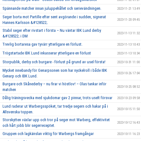
Spännande matcher innan juluppehållet och serievändningen.
2023-11-21 13:49
Seger borta mot Partille efter sent avgörande i sudden, signerat
2023-11-20 09:45
Hannes Karlsson &#128522;
Stabil seger efter rivstart i första – Nu väntar IBK Lund derby
2023-11-13 11:32
&#128522; i DM
Trevlig bortaresa gav tyvärr ytterligare en förlust.
2023-11-13 10:43
Trögstartade IBK Lund inkasserar ytterligare en förlust
2023-11-13 10:34
Storpublik, derby och burgare - förlust på grund av usel första!
2023-10-31 11:00
Mycket innebandy för Genarpsonen som har nyckelroll i både IBK
2023-10-26 17:04
Genarp och IBK Lund.
Burgare och Skånederby – nu firar vi höstlov! – Olas tankar inför
2023-10-25 08:52
matchen
Dålig träningsvecka med sjukdomar gav 2 pinnar, trots uselt försvar
2023-10-23 09:58
Lund raderar ut Warbergsspöket, tar tredje segern och hakar på i
2023-10-15 11:50
Allsvenska toppen.
Storskytten växlar upp och tror på seger mot Warberg, effektivitet
2023-10-12 16:43
och hårt jobb blir segerreceptet.
Gruppen och lagkänslan viktig för Warbergs framgångar
2023-10-11 16:23