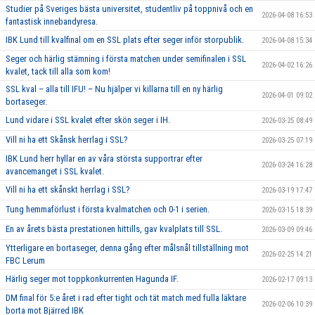
Studier på Sveriges bästa universitet, studentliv på toppnivå och en
2026-04-08 16:53
fantastisk innebandyresa.
IBK Lund till kvalfinal om en SSL plats efter seger inför storpublik.
2026-04-08 15:34
Seger och härlig stämning i första matchen under semifinalen i SSL
2026-04-02 16:26
kvalet, tack till alla som kom!
SSL kval – alla till IFU! – Nu hjälper vi killarna till en ny härlig
2026-04-01 09:02
bortaseger.
Lund vidare i SSL kvalet efter skön seger i IH.
2026-03-25 08:49
Vill ni ha ett Skånsk herrlag i SSL?
2026-03-25 07:19
IBK Lund herr hyllar en av våra största supportrar efter
2026-03-24 16:28
avancemanget i SSL kvalet.
Vill ni ha ett skånskt herrlag i SSL?
2026-03-19 17:47
Tung hemmaförlust i första kvalmatchen och 0-1 i serien.
2026-03-15 18:39
En av årets bästa prestationen hittills, gav kvalplats till SSL.
2026-03-09 09:46
Ytterligare en bortaseger, denna gång efter målsnål tillställning mot
2026-02-25 14:21
FBC Lerum
Härlig seger mot toppkonkurrenten Hagunda IF.
2026-02-17 09:13
DM final för 5:e året i rad efter tight och tät match med fulla läktare
2026-02-06 10:39
borta mot Bjärred IBK