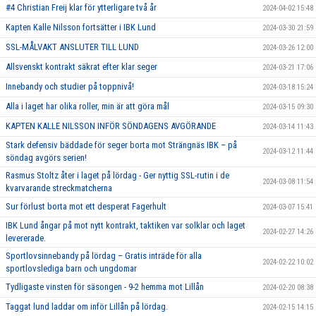
#4 Christian Freij klar för ytterligare två år
2024-04-02 15:48
Kapten Kalle Nilsson fortsätter i IBK Lund
2024-03-30 21:59
SSL-MÅLVAKT ANSLUTER TILL LUND
2024-03-26 12:00
Allsvenskt kontrakt säkrat efter klar seger
2024-03-21 17:06
Innebandy och studier på toppnivå!
2024-03-18 15:24
Alla i laget har olika roller, min är att göra mål
2024-03-15 09:30
KAPTEN KALLE NILSSON INFÖR SÖNDAGENS AVGÖRANDE
2024-03-14 11:43
Stark defensiv bäddade för seger borta mot Strängnäs IBK – på
2024-03-12 11:44
söndag avgörs serien!
Rasmus Stoltz åter i laget på lördag - Ger nyttig SSL-rutin i de
2024-03-08 11:54
kvarvarande streckmatcherna
Sur förlust borta mot ett desperat Fagerhult
2024-03-07 15:41
IBK Lund ångar på mot nytt kontrakt, taktiken var solklar och laget
2024-02-27 14:26
levererade.
Sportlovsinnebandy på lördag – Gratis inträde för alla
2024-02-22 10:02
sportlovslediga barn och ungdomar
Tydligaste vinsten för säsongen - 9-2 hemma mot Lillån
2024-02-20 08:38
Taggat lund laddar om inför Lillån på lördag.
2024-02-15 14:15