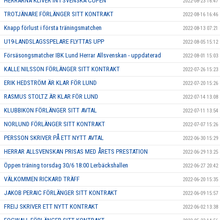
HERRARNA KLIVER IN I SVENSKA CUPEN
2022-08-23 16:47
TROTJÄNARE FÖRLÄNGER SITT KONTRAKT
2022-08-16 16:46
Knapp förlust i första träningsmatchen
2022-08-13 07:21
U19-LANDSLAGSSPELARE FLYTTAS UPP
2022-08-05 15:12
Försäsongsmatcher IBK Lund Herrar Allsvenskan - uppdaterad
2022-08-01 15:03
KALLE NILSSON FÖRLÄNGER SITT KONTRAKT
2022-07-26 15:23
ERIK HEDSTRÖM ÄR KLAR FÖR LUND
2022-07-20 15:26
RASMUS STOLTZ ÄR KLAR FÖR LUND
2022-07-14 13:08
KLUBBIKON FÖRLÄNGER SITT AVTAL
2022-07-11 13:54
NORLUND FÖRLÄNGER SITT KONTRAKT
2022-07-07 15:26
PERSSON SKRIVER PÅ ETT NYTT AVTAL
2022-06-30 15:29
HERRAR ALLSVENSKAN PRISAS MED ÅRETS PRESTATION
2022-06-29 13:25
Öppen träning torsdag 30/6 18:00 Lerbäckshallen
2022-06-27 20:42
VÄLKOMMEN RICKARD TRÄFF
2022-06-20 15:35
JAKOB PERAIC FÖRLÄNGER SITT KONTRAKT
2022-06-09 15:57
FREIJ SKRIVER ETT NYTT KONTRAKT
2022-06-02 13:38