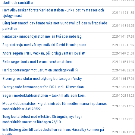
skott och ramträffar
Herr Allsvenskan förstärker ledarstaben - Erik Höst ny massör och
2024-11-19 11:55
sjukgymnast
Lång bortamatch gav femte raka mot Sundsvall på den svårspelade
2024-11-18 09:05
parketten
Fantastisk innebandymatch mellan två spelande lag
2024-11-11 07:30
Segerintervju med vår nya målvakt David Henningsson.
2024-11-10 11:35
Andra segern i NHL veckan, på lördag väntar Hovslätt
2024-11-07 21:50
Skön seger borta mot Lerum i veckomatchen
2024-11-07 16:45
Härlig bortaseger mot Lerum en Onsdagskväll :-)
2024-11-06 22:38
Stormig resa slutar med blytung bortaseger i Visby
2024-11-04 17:00
Övertygande hemmaseger för IBK Lund i Allsvenskan
2024-10-29 17:03
Seger i moderklubbsmatchen – tack till alla som kom!
2024-10-28 13:22
Moderklubbsmatchen – gratis inträde för medlemmarna i spelarnas
2024-10-22 17:55
moderklubbar &#128522;.
Tung bortaförlust mot effektivt Strängnäs, nya tag i
2024-10-17 20:01
moderklubbsmatchen lördagen 26/10.
Erik Risberg åter till Lerbäckshallen när hans Hässelby kommer på
2024-10-02 10:53
besök