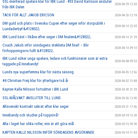
SSL-meriterad spelare klar för IBK Lund - #33 David Karlsson ansluter
2024-04-29 12:03
från IBK Dalen
TACK FÖR ALLT JAKOB ERICSON
2024-04-26 12:18
DM guld och plats i Svenska Cupen efter seger inför storpublik i
2024-04-14 22:03
Lundaderbyt!&#128522;
IBK Lund bäst i Skåne efter seger i DM finalen&#128522;.
2024-04-14 21:29
Coach Jakob inför söndagens stekheta DM final! – Blir
2024-04-10 09:10
förhoppningsvis fullt &#128522;
IBK Lund söker unga spelare, ledare och funktionärer som är extra
2024-04-08 09:53
taggade på Innebandy!
Lunds nya superfemma klar för nästa säsong
2024-04-05 12:56
#4 Christian Freij klar för ytterligare två år
2024-04-02 15:48
Kapten Kalle Nilsson fortsätter i IBK Lund
2024-03-30 21:59
SSL-MÅLVAKT ANSLUTER TILL LUND
2024-03-26 12:00
Allsvenskt kontrakt säkrat efter klar seger
2024-03-21 17:06
Innebandy och studier på toppnivå!
2024-03-18 15:24
Alla i laget har olika roller, min är att göra mål
2024-03-15 09:30
KAPTEN KALLE NILSSON INFÖR SÖNDAGENS AVGÖRANDE
2024-03-14 11:43