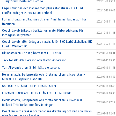
Tung förlust borta mot Partille!
2022-11-16 09:19
Läget i truppen och mannen med plus i statistiken - IBK Lund –
2022-10-20 08:48
Lindås lördagen 23/10 13.00 i Lerbäck
Fortsatt tungt resultatmässigt, men 7 mål framåt bådar gott för
2022-10-19 11:14
framtiden.
Coach Jakob Eriksson berättar om matchförberedelserna för
2022-10-13 11:38
lördagens sargvakter.
Coach Jakob inför lördagens match, 8/10 13.00 Lerbäckshallen, IBK
2022-10-07 11:45
Lund – Warberg IC.
Ok insats men 0 poäng borta mot FBC Lerum
2022-09-28 10:34
Tack för allt - Ola Persson och Martin Andersson
2022-09-23 13:36
Tuff Allsvensk premiär, blir bättre eftersom.
2022-09-19 11:53
Hemmamatch, Seriepremiär och första matchen i allsvenskan –
2022-09-15 08:52
Mikael Hill Fagerhult Habo IBK
SSL-RUTIN STÄRKER UPP LEDARSTABEN
2022-09-14 10:48
LOVANDE BACK ANSLUTER FRÅN FC HELSINGBORG
2022-09-14 10:05
Hemmamatch, Seriepremiär och första matchen i allsvenskan –
2022-09-13 07:12
Rickard Träff tankar och förväntningar
Coach Rickards tankar om fredagens drabbning och vad som krävs
2022-09-11 12:44
idag för att vända på steken.