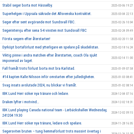
Stabil seger borta mot Hässelby.
2025-03-06 19:27
Superhelgen i Uppsala säkrade det Allsvenska kontraktet.
2025-03-04 22:13
Seger efter sent avgörande mot Sundsvall FBC.
2025-02-26 10:04
Segerintervju efter sena 5-4 vinsten mot Sundsvall FBC
2025-02-24 09:49
Första segern efter återstarten!
2025-02-20 11:58
Dyrköpt bortaförlust med ytterligare en spelare på skadelistan.
2025-02-18 16:24
Viktig pinne i andra matchen efter återstarten, coach Ola sjukt
2025-02-14 11:00
imponerad av laget.
Fall framåt trots förlust borta mot bra Karlstad.
2025-01-09 07:58
#14 kapten Kalle Nilsson inför omstarten efter julledigheten.
2025-01-03 08:41
Svag insats avslutade 2024, nu blickar vi framåt.
2025-01-02 08:14
IBK Lund Herr söker nya tränare och ledare.
2024-12-04 07:16
Draken lyfter i motvind…
2024-12-02 18:31
IBK Lund playing Canada national team - Lerbäckshallen Wednesday,
2024-12-02 09:15
241204 19.30
IBK Lund Herr söker nya tränare, ledare och spelare.
2024-11-28 16:05
Segersviten bruten – tung hemmaförlust trots massivt övertag i
2024-11-26 15:30