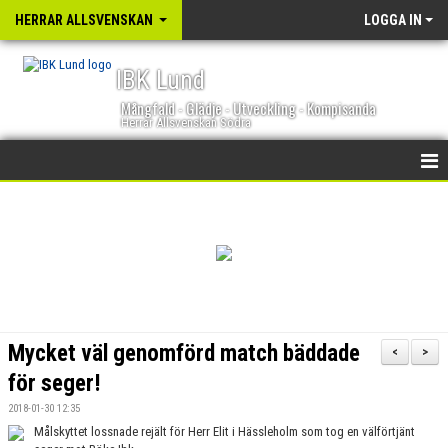
HERRAR ALLSVENSKAN
LOGGA IN
IBK Lund
Mångfald - Glädje - Utveckling - Kompisanda
Herrar Allsvenskan Södra
HEM
NYHETER
KALENDER
TRUPPEN
Mycket väl genomförd match bäddade
<
>
GÄSTBOK
för seger!
2018-01-30 12:35
BILDGALLERI
Målskyttet lossnade rejält för Herr Elit i Hässleholm som tog en välförtjänt