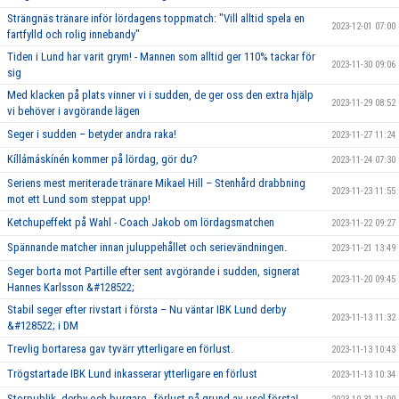
Strängnäs tränare inför lördagens toppmatch: "Vill alltid spela en
2023-12-01 07:00
fartfylld och rolig innebandy"
Tiden i Lund har varit grym! - Mannen som alltid ger 110% tackar för
2023-11-30 09:06
sig
Med klacken på plats vinner vi i sudden, de ger oss den extra hjälp
2023-11-29 08:52
vi behöver i avgörande lägen
Seger i sudden – betyder andra raka!
2023-11-27 11:24
Kíllámáskínén kommer på lördag, gör du?
2023-11-24 07:30
Seriens mest meriterade tränare Mikael Hill – Stenhård drabbning
2023-11-23 11:55
mot ett Lund som steppat upp!
Ketchupeffekt på Wahl - Coach Jakob om lördagsmatchen
2023-11-22 09:27
Spännande matcher innan juluppehållet och serievändningen.
2023-11-21 13:49
Seger borta mot Partille efter sent avgörande i sudden, signerat
2023-11-20 09:45
Hannes Karlsson &#128522;
Stabil seger efter rivstart i första – Nu väntar IBK Lund derby
2023-11-13 11:32
&#128522; i DM
Trevlig bortaresa gav tyvärr ytterligare en förlust.
2023-11-13 10:43
Trögstartade IBK Lund inkasserar ytterligare en förlust
2023-11-13 10:34
Storpublik, derby och burgare - förlust på grund av usel första!