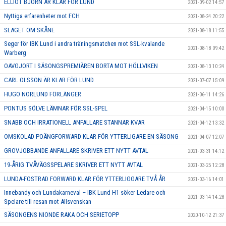
ELLIOT BJÖRN ÄR KLAR FÖR LUND
2021-09-02 14:57
Nyttiga erfarenheter mot FCH
2021-08-24 20:22
SLAGET OM SKÅNE
2021-08-18 11:55
Seger för IBK Lund i andra träningsmatchen mot SSL-kvalande
2021-08-18 09:42
Warberg
OAVGJORT I SÄSONGSPREMIÄREN BORTA MOT HÖLLVIKEN
2021-08-13 10:24
CARL OLSSON ÄR KLAR FÖR LUND
2021-07-07 15:09
HUGO NORLUND FÖRLÄNGER
2021-06-11 14:26
PONTUS SÖLVE LÄMNAR FÖR SSL-SPEL
2021-04-15 10:00
SNABB OCH IRRATIONELL ANFALLARE STANNAR KVAR
2021-04-12 13:32
OMSKOLAD POÄNGFORWARD KLAR FÖR YTTERLIGARE EN SÄSONG
2021-04-07 12:07
GROVJOBBANDE ANFALLARE SKRIVER ETT NYTT AVTAL
2021-03-31 14:12
19-ÅRIG TVÅVÄGSSPELARE SKRIVER ETT NYTT AVTAL
2021-03-25 12:28
LUNDA-FOSTRAD FORWARD KLAR FÖR YTTERLIGGARE TVÅ ÅR
2021-03-16 14:01
Innebandy och Lundakarneval – IBK Lund H1 söker Ledare och
2021-03-14 14:28
Spelare till resan mot Allsvenskan
SÄSONGENS NIONDE RAKA OCH SERIETOPP
2020-10-12 21:37