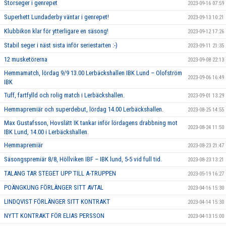
Storseger i genrepet
2023-09-16 07:59
Superhett Lundaderby väntar i genrepet!
2023-09-13 10:21
Klubbikon klar för ytterligare en säsong!
2023-09-12 17:26
Stabil seger i näst sista inför seriestarten :-)
2023-09-11 21:35
12 musketörerna
2023-09-08 22:13
Hemmamatch, lördag 9/9 13.00 Lerbäckshallen IBK Lund – Olofström
2023-09-06 16:49
IBK
Tuff, fartfylld och rolig match i Lerbäckshallen.
2023-09-01 13:29
Hemmapremiär och superdebut, lördag 14.00 Lerbäckshallen.
2023-08-25 14:55
Max Gustafsson, Hovslätt IK tankar inför lördagens drabbning mot
2023-08-24 11:50
IBK Lund, 14.00 i Lerbäckshallen.
Hemmapremiär
2023-08-23 21:47
Säsongspremiär 8/8, Höllviken IBF – IBK lund, 5-5 vid full tid.
2023-08-23 13:21
TALANG TAR STEGET UPP TILL A-TRUPPEN
2023-05-19 16:27
POÄNGKUNG FÖRLÄNGER SITT AVTAL
2023-04-16 15:30
LINDQVIST FÖRLÄNGER SITT KONTRAKT
2023-04-14 15:30
NYTT KONTRAKT FÖR ELIAS PERSSON
2023-04-13 15:00