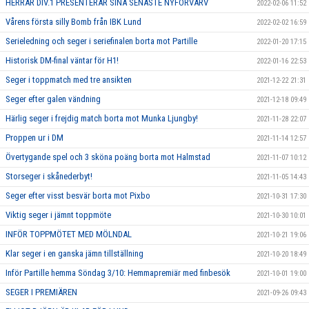
HERRAR DIV.1 PRESENTERAR SINA SENASTE NYFÖRVÄRV
2022-02-06 11:52
Vårens första silly Bomb från IBK Lund
2022-02-02 16:59
Serieledning och seger i seriefinalen borta mot Partille
2022-01-20 17:15
Historisk DM-final väntar för H1!
2022-01-16 22:53
Seger i toppmatch med tre ansikten
2021-12-22 21:31
Seger efter galen vändning
2021-12-18 09:49
Härlig seger i frejdig match borta mot Munka Ljungby!
2021-11-28 22:07
Proppen ur i DM
2021-11-14 12:57
Övertygande spel och 3 sköna poäng borta mot Halmstad
2021-11-07 10:12
Storseger i skånederbyt!
2021-11-05 14:43
Seger efter visst besvär borta mot Pixbo
2021-10-31 17:30
Viktig seger i jämnt toppmöte
2021-10-30 10:01
INFÖR TOPPMÖTET MED MÖLNDAL
2021-10-21 19:06
Klar seger i en ganska jämn tillställning
2021-10-20 18:49
Inför Partille hemma Söndag 3/10: Hemmapremiär med finbesök
2021-10-01 19:00
SEGER I PREMIÄREN
2021-09-26 09:43