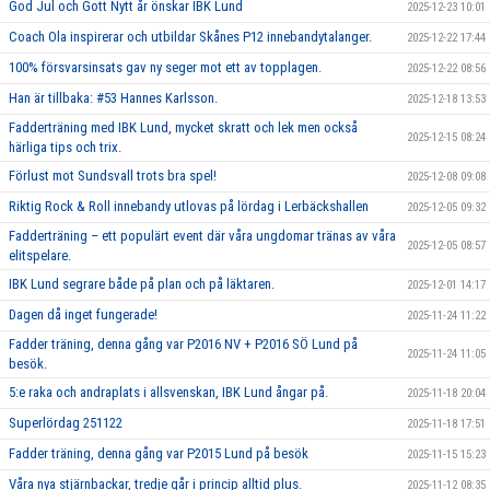
God Jul och Gott Nytt år önskar IBK Lund
2025-12-23 10:01
Coach Ola inspirerar och utbildar Skånes P12 innebandytalanger.
2025-12-22 17:44
100% försvarsinsats gav ny seger mot ett av topplagen.
2025-12-22 08:56
Han är tillbaka: #53 Hannes Karlsson.
2025-12-18 13:53
Fadderträning med IBK Lund, mycket skratt och lek men också
2025-12-15 08:24
härliga tips och trix.
Förlust mot Sundsvall trots bra spel!
2025-12-08 09:08
Riktig Rock & Roll innebandy utlovas på lördag i Lerbäckshallen
2025-12-05 09:32
Fadderträning – ett populärt event där våra ungdomar tränas av våra
2025-12-05 08:57
elitspelare.
IBK Lund segrare både på plan och på läktaren.
2025-12-01 14:17
Dagen då inget fungerade!
2025-11-24 11:22
Fadder träning, denna gång var P2016 NV + P2016 SÖ Lund på
2025-11-24 11:05
besök.
5:e raka och andraplats i allsvenskan, IBK Lund ångar på.
2025-11-18 20:04
Superlördag 251122
2025-11-18 17:51
Fadder träning, denna gång var P2015 Lund på besök
2025-11-15 15:23
Våra nya stjärnbackar, tredje går i princip alltid plus.
2025-11-12 08:35