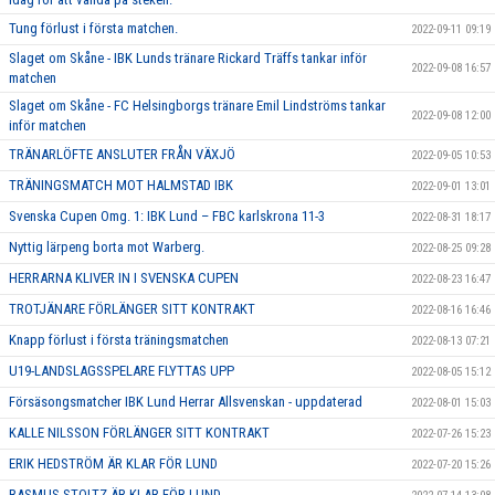
Tung förlust i första matchen.
2022-09-11 09:19
Slaget om Skåne - IBK Lunds tränare Rickard Träffs tankar inför
2022-09-08 16:57
matchen
Slaget om Skåne - FC Helsingborgs tränare Emil Lindströms tankar
2022-09-08 12:00
inför matchen
TRÄNARLÖFTE ANSLUTER FRÅN VÄXJÖ
2022-09-05 10:53
TRÄNINGSMATCH MOT HALMSTAD IBK
2022-09-01 13:01
Svenska Cupen Omg. 1: IBK Lund – FBC karlskrona 11-3
2022-08-31 18:17
Nyttig lärpeng borta mot Warberg.
2022-08-25 09:28
HERRARNA KLIVER IN I SVENSKA CUPEN
2022-08-23 16:47
TROTJÄNARE FÖRLÄNGER SITT KONTRAKT
2022-08-16 16:46
Knapp förlust i första träningsmatchen
2022-08-13 07:21
U19-LANDSLAGSSPELARE FLYTTAS UPP
2022-08-05 15:12
Försäsongsmatcher IBK Lund Herrar Allsvenskan - uppdaterad
2022-08-01 15:03
KALLE NILSSON FÖRLÄNGER SITT KONTRAKT
2022-07-26 15:23
ERIK HEDSTRÖM ÄR KLAR FÖR LUND
2022-07-20 15:26
RASMUS STOLTZ ÄR KLAR FÖR LUND