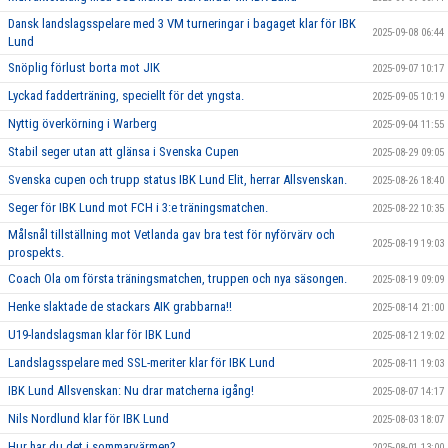
Dansk landslagsspelare med 3 VM turneringar i bagaget klar för IBK
2025-09-08 06:44
Lund
Snöplig förlust borta mot JIK
2025-09-07 10:17
Lyckad fadderträning, speciellt för det yngsta.
2025-09-05 10:19
Nyttig överkörning i Warberg
2025-09-04 11:55
Stabil seger utan att glänsa i Svenska Cupen
2025-08-29 09:05
Svenska cupen och trupp status IBK Lund Elit, herrar Allsvenskan.
2025-08-26 18:40
Seger för IBK Lund mot FCH i 3:e träningsmatchen.
2025-08-22 10:35
Målsnål tillställning mot Vetlanda gav bra test för nyförvärv och
2025-08-19 19:03
prospekts.
Coach Ola om första träningsmatchen, truppen och nya säsongen.
2025-08-19 09:09
Henke slaktade de stackars AIK grabbarna!!
2025-08-14 21:00
U19-landslagsman klar för IBK Lund
2025-08-12 19:02
Landslagsspelare med SSL-meriter klar för IBK Lund
2025-08-11 19:03
IBK Lund Allsvenskan: Nu drar matcherna igång!
2025-08-07 14:17
Nils Nordlund klar för IBK Lund
2025-08-03 18:07
Hur har du det i sommarvärmen?
2025-08-01 13:00