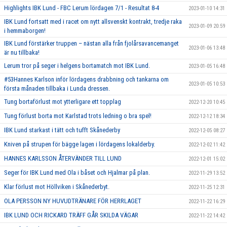
Highlights IBK Lund - FBC Lerum lördagen 7/1 - Resultat 8-4
2023-01-10 14:31
IBK Lund fortsatt med i racet om nytt allsvenskt kontrakt, tredje raka
2023-01-09 20:59
i hemmaborgen!
IBK Lund förstärker truppen – nästan alla från fjolårsavancemanget
2023-01-06 13:48
är nu tillbaka!
Lerum tror på seger i helgens bortamatch mot IBK Lund.
2023-01-05 16:48
#53Hannes Karlson inför lördagens drabbning och tankarna om
2023-01-05 10:53
första månaden tillbaka i Lunda dressen.
Tung bortaförlust mot ytterligare ett topplag
2022-12-20 10:45
Tung förlust borta mot Karlstad trots ledning o bra spel!
2022-12-12 18:34
IBK Lund starkast i tätt och tufft Skånederby
2022-12-05 08:27
Kniven på strupen för bägge lagen i lördagens lokalderby.
2022-12-02 11:42
HANNES KARLSSON ÅTERVÄNDER TILL LUND
2022-12-01 15:02
Seger för IBK Lund med Ola i båset och Hjalmar på plan.
2022-11-29 13:52
Klar förlust mot Höllviken i Skånederbyt.
2022-11-25 12:31
OLA PERSSON NY HUVUDTRÄNARE FÖR HERRLAGET
2022-11-22 16:29
IBK LUND OCH RICKARD TRÄFF GÅR SKILDA VÄGAR
2022-11-22 14:42