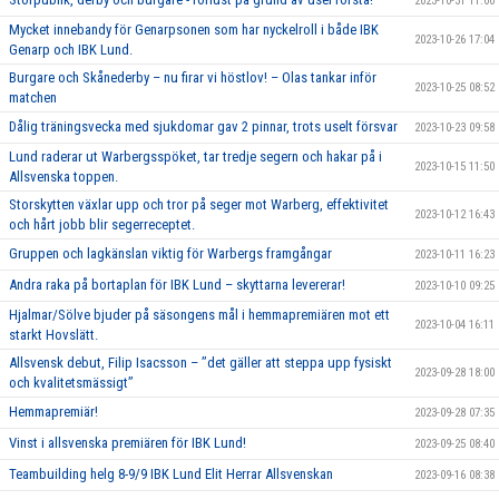
2023-10-31 11:00
Mycket innebandy för Genarpsonen som har nyckelroll i både IBK
2023-10-26 17:04
Genarp och IBK Lund.
Burgare och Skånederby – nu firar vi höstlov! – Olas tankar inför
2023-10-25 08:52
matchen
Dålig träningsvecka med sjukdomar gav 2 pinnar, trots uselt försvar
2023-10-23 09:58
Lund raderar ut Warbergsspöket, tar tredje segern och hakar på i
2023-10-15 11:50
Allsvenska toppen.
Storskytten växlar upp och tror på seger mot Warberg, effektivitet
2023-10-12 16:43
och hårt jobb blir segerreceptet.
Gruppen och lagkänslan viktig för Warbergs framgångar
2023-10-11 16:23
Andra raka på bortaplan för IBK Lund – skyttarna levererar!
2023-10-10 09:25
Hjalmar/Sölve bjuder på säsongens mål i hemmapremiären mot ett
2023-10-04 16:11
starkt Hovslätt.
Allsvensk debut, Filip Isacsson – ’’det gäller att steppa upp fysiskt
2023-09-28 18:00
och kvalitetsmässigt’’
Hemmapremiär!
2023-09-28 07:35
Vinst i allsvenska premiären för IBK Lund!
2023-09-25 08:40
Teambuilding helg 8-9/9 IBK Lund Elit Herrar Allsvenskan
2023-09-16 08:38