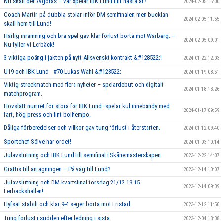
Nu skall det avgöras – var spelar IBK Lund Elit nästa år?
2024-02-05 15:00
Coach Martin på dubbla stolar inför DM semifinalen men bucklan
2024-02-05 11:55
skall hem till Lund!
Härlig inramning och bra spel gav klar förlust borta mot Warberg. –
2024-02-05 09:01
Nu fyller vi Lerbäck!
3 viktiga poäng i jakten på nytt Allsvenskt kontrakt &#128522;!
2024-01-22 12:03
U19 och IBK Lund - #70 Lukas Wahl &#128522;
2024-01-19 08:51
Viktig streckmatch med flera nyheter – spelardebut och digitalt
2024-01-18 13:26
matchprogram.
Hovslätt numret för stora för IBK Lund–spelar kul innebandy med
2024-01-17 09:59
fart, hög press och fint bolltempo.
Dåliga förberedelser och villkor gav tung förlust i återstarten.
2024-01-12 09:40
Sportchef Sölve har ordet!
2024-01-03 10:14
Julavslutning och IBK Lund till semifinal i Skånemästerskapen
2023-12-22 14:07
Grattis till antagningen – På väg till Lund?
2023-12-14 10:07
Julavslutning och DM-kvartsfinal torsdag 21/12 19.15
2023-12-14 09:39
Lerbäckshallen!
Hyfsat stabilt och klar 9-4 seger borta mot Fristad.
2023-12-12 11:50
Tung förlust i sudden efter ledning i sista.
2023-12-04 13:38