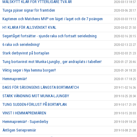
MÅLSKYTT KLAR FÖR YTTERLIGARE TVÅ ÅR
2020-03-13 18:57
Tunga pjäser signar för framtiden
2020-03-06 20:17
Kaptenen och Matchens MVP om läget i laget och de 7 poängen
2020-03-03 19:13
H1 KLARA FÖR ALLSVENSKT KVAL
2020-03-02 21:50
Segertåget fortsätter - sjunde raka och fortsatt serieledning
2020-02-16 20:15
6 raka och serieledning!
2020-02-13 22:27
Stark derbyvinst på bortaplan
2020-02-03 21:23
Tung bortavinst mot Munka-Ljungby , ger andraplats i tabellen!
2020-01-27 20:46
Viktig seger i Nya hemma borgen!!
2020-01-24 18:20
Hemmapremiär!
2020-01-17 18:25
DAGS FÖR SÄSONGENS LÄNGSTA BORTAMATCH
2019-11-02 16:36
STARK VÄNDNING MOT MUNKA-LJUNGBY
2019-10-25 20:34
TUNG SUDDEN-FÖRLUST PÅ BORTAPLAN
2019-10-17 21:09
VINST I HEMMAPREMIÄREN
2019-10-15 20:03
Hemmapremiär! - Superderby
2019-10-09 18:28
Äntligen Seriepremiär
2019-10-08 21:08