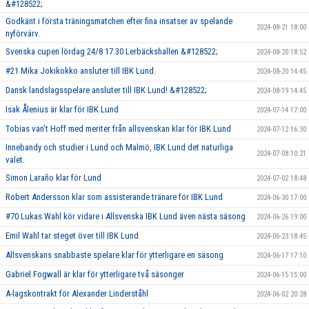
&#128522;
Godkänt i första träningsmatchen efter fina insatser av spelande
2024-08-21 18:00
nyförvärv.
Svenska cupen lördag 24/8 17.30 Lerbäckshallen &#128522;
2024-08-20 18:52
#21 Mika Jokikokko ansluter till IBK Lund.
2024-08-20 14:45
Dansk landslagsspelare ansluter till IBK Lund! &#128522;
2024-08-19 14:45
Isak Ålenius är klar för IBK Lund
2024-07-14 17:00
Tobias van’t Hoff med meriter från allsvenskan klar för IBK Lund
2024-07-12 16:30
Innebandy och studier i Lund och Malmö, IBK Lund det naturliga
2024-07-08 10:21
valet.
Simon Laraño klar för Lund
2024-07-02 18:48
Robert Andersson klar som assisterande tränare för IBK Lund
2024-06-30 17:00
#70 Lukas Wahl kör vidare i Allsvenska IBK Lund även nästa säsong
2024-06-26 19:00
Emil Wahl tar steget över till IBK Lund
2024-06-23 18:45
Allsvenskans snabbaste spelare klar för ytterligare en säsong
2024-06-17 17:10
Gabriel Fogwall är klar för ytterligare två säsonger
2024-06-15 15:00
A-lagskontrakt för Alexander Linderståhl
2024-06-02 20:28