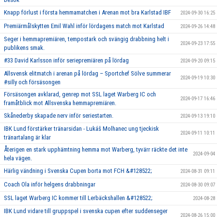
Knapp förlust i första hemmamatchen i Arenan mot bra Karlstad IBF
2024-09-30 16:25
Premiärmålskytten Emil Wahl inför lördagens match mot Karlstad
2024-09-26 14:48
Seger i hemmapremiären, tempostark och svängig drabbning helt i
2024-09-23 17:55
publikens smak.
#33 David Karlsson inför seriepremiären på lördag
2024-09-20 09:15
Allsvensk elitmatch i arenan på lördag – Sportchef Sölve summerar
2024-09-19 10:30
#silly och försäsongen
Försäsongen avklarad, genrep mot SSL laget Warberg IC och
2024-09-17 16:46
framåtblick mot Allsvenska hemmapremiären.
Skånederby skapade nerv inför seriestarten.
2024-09-13 19:10
IBK Lund förstärker tränarsidan - Lukáš Molhanec ung tjeckisk
2024-09-11 10:11
tränartalang är klar
Återigen en stark upphämtning hemma mot Warberg, tyvärr räckte det inte
2024-09-04
hela vägen.
Härlig vändning i Svenska Cupen borta mot FCH &#128522;
2024-08-31 09:11
Coach Ola inför helgens drabbningar
2024-08-30 09:07
SSL laget Warberg IC kommer till Lerbäckshallen &#128522;
2024-08-28
IBK Lund vidare till gruppspel i svenska cupen efter suddenseger
2024-08-26 15:00