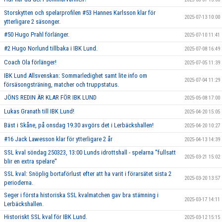
Storskytten och spelarprofilen #53 Hannes Karlsson klar för
2025-07-13 10:00
ytterligare 2 säsonger.
#50 Hugo Prahl förlänger.
2025-07-10 11:41
#2 Hugo Norlund tillbaka i IBK Lund.
2025-07-08 16:49
Coach Ola förlänger!
2025-07-05 11:39
IBK Lund Allsvenskan: Sommarledighet samt lite info om
2025-07-04 11:29
försäsongsträning, matcher och truppstatus.
JÖNS REDIN ÄR KLAR FÖR IBK LUND
2025-05-08 17:00
Lukas Granath till IBK Lund!
2025-04-20 15:05
Bäst i Skåne, på onsdag 19.30 avgörs det i Lerbäckshallen!
2025-04-20 10:27
#16 Jack Lawesson klar för ytterligare 2 år
2025-04-13 14:39
SSL kval söndag 250323, 13:00 Lunds idrottshall - spelarna ''fullsatt
2025-03-21 15:02
blir en extra spelare''
SSL kval: Snöplig bortaförlust efter att ha varit i förarsätet sista 2
2025-03-20 13:57
perioderna.
Seger i första historiska SSL kvalmatchen gav bra stämning i
2025-03-17 14:11
Lerbäckshallen.
Historiskt SSL kval för IBK Lund.
2025-03-12 15:15