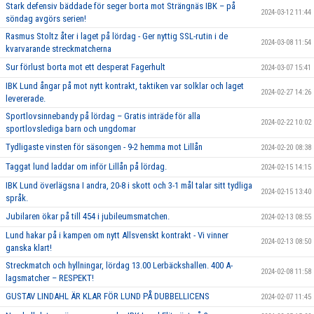
Stark defensiv bäddade för seger borta mot Strängnäs IBK – på
2024-03-12 11:44
söndag avgörs serien!
Rasmus Stoltz åter i laget på lördag - Ger nyttig SSL-rutin i de
2024-03-08 11:54
kvarvarande streckmatcherna
Sur förlust borta mot ett desperat Fagerhult
2024-03-07 15:41
IBK Lund ångar på mot nytt kontrakt, taktiken var solklar och laget
2024-02-27 14:26
levererade.
Sportlovsinnebandy på lördag – Gratis inträde för alla
2024-02-22 10:02
sportlovslediga barn och ungdomar
Tydligaste vinsten för säsongen - 9-2 hemma mot Lillån
2024-02-20 08:38
Taggat lund laddar om inför Lillån på lördag.
2024-02-15 14:15
IBK Lund överlägsna I andra, 20-8 i skott och 3-1 mål talar sitt tydliga
2024-02-15 13:40
språk.
Jubilaren ökar på till 454 i jubileumsmatchen.
2024-02-13 08:55
Lund hakar på i kampen om nytt Allsvenskt kontrakt - Vi vinner
2024-02-13 08:50
ganska klart!
Streckmatch och hyllningar, lördag 13.00 Lerbäckshallen. 400 A-
2024-02-08 11:58
lagsmatcher – RESPEKT!
GUSTAV LINDAHL ÄR KLAR FÖR LUND PÅ DUBBELLICENS
2024-02-07 11:45