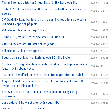
Två av Sveriges bästa tonåringar klara för IBK Lund och SSL.
2026-05-07 19:01
Klubb 2015 - Ett initiativ för att förbättra förutsättningarna för våra
2026-05-06 08:50
spelare
DM Guld: IBK Lund befäster sin plats som Skånes bästa lag – extra
2026-05-01 22:04
kul med TV sporten på plats.
Vill ni ha ett Skånsk herrlag i SSL?
2026-04-21 07:08
Klubb 2015, ett initiativ för spelarna i IBK Lund Elit.
2026-04-19 09:49
2-0 i SSL kvalet inför fullsatt och böljande IH
2026-04-15 07:10
Vill ni ha ett Skånsk herrlag i SSL?
2026-04-12 15:59
Seger borta mot favoriten Karlstad och 1-0 i SSL kvalet.
2026-04-12 00:51
Studier på Sveriges bästa universitet, studentliv på toppnivå och en
2026-04-08 16:53
fantastisk innebandyresa.
IBK Lund till kvalfinal om en SSL plats efter seger inför storpublik.
2026-04-08 15:34
Seger och härlig stämning i första matchen under semifinalen i SSL
2026-04-02 16:26
kvalet, tack till alla som kom!
SSL kval – alla till IFU! – Nu hjälper vi killarna till en ny härlig
2026-04-01 09:02
bortaseger.
Lund vidare i SSL kvalet efter skön seger i IH.
2026-03-25 08:49