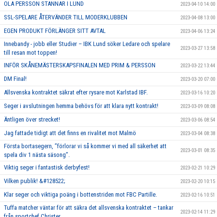
OLA PERSSON STANNAR I LUND
2023-04-10 14:00
SSL-SPELARE ÅTERVÄNDER TILL MODERKLUBBEN
2023-04-08 13:00
EGEN PRODUKT FÖRLÄNGER SITT AVTAL
2023-04-06 13:24
Innebandy - jobb eller Studier – IBK Lund söker Ledare och spelare
2023-03-27 13:58
till resan mot toppen!
INFÖR SKÅNEMÄSTERSKAPSFINALEN MED PRIM & PERSSON
2023-03-22 13:44
DM Final!
2023-03-20 07:00
Allsvenska kontraktet säkrat efter rysare mot Karlstad IBF.
2023-03-16 10:20
Seger i avslutningen hemma behövs för att klara nytt kontrakt!
2023-03-09 08:08
Äntligen över strecket!
2023-03-06 08:54
Jag fattade tidigt att det finns en rivalitet mot Malmö
2023-03-04 08:38
Första bortasegern, ’’förlorar vi så kommer vi med all säkerhet att
2023-03-01 08:35
spela div 1 nästa säsong’’.
Viktig seger i fantastisk derbyfest!
2023-02-21 10:29
Vilken publik! &#128522;
2023-02-20 10:15
Klar seger och viktiga poäng i bottenstriden mot FBC Partille.
2023-02-16 10:51
Tuffa matcher väntar för att säkra det allsvenska kontraktet – tankar
2023-02-14 11:29
från sportchef Christer.