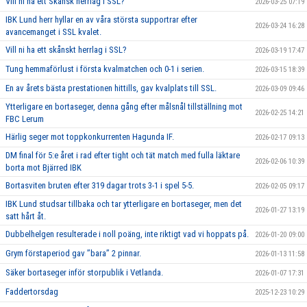
Vill ni ha ett Skånsk herrlag i SSL?
2026-03-25 07:19
IBK Lund herr hyllar en av våra största supportrar efter
2026-03-24 16:28
avancemanget i SSL kvalet.
Vill ni ha ett skånskt herrlag i SSL?
2026-03-19 17:47
Tung hemmaförlust i första kvalmatchen och 0-1 i serien.
2026-03-15 18:39
En av årets bästa prestationen hittills, gav kvalplats till SSL.
2026-03-09 09:46
Ytterligare en bortaseger, denna gång efter målsnål tillställning mot
2026-02-25 14:21
FBC Lerum
Härlig seger mot toppkonkurrenten Hagunda IF.
2026-02-17 09:13
DM final för 5:e året i rad efter tight och tät match med fulla läktare
2026-02-06 10:39
borta mot Bjärred IBK
Bortasviten bruten efter 319 dagar trots 3-1 i spel 5-5.
2026-02-05 09:17
IBK Lund studsar tillbaka och tar ytterligare en bortaseger, men det
2026-01-27 13:19
satt hårt åt.
Dubbelhelgen resulterade i noll poäng, inte riktigt vad vi hoppats på.
2026-01-20 09:00
Grym förstaperiod gav ’’bara’’ 2 pinnar.
2026-01-13 11:58
Säker bortaseger inför storpublik i Vetlanda.
2026-01-07 17:31
Faddertorsdag
2025-12-23 10:29