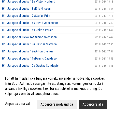
H1: Julspecial Lucka 19# Viktor Norlund
2018-12-19 18:18
H1: Julspecial Lucka 18#Erik Nilsson
2018-12-18 16:57
H1: Julspecial Lucka 17#Stefan Prim
2018-12-17 17:11
H1: Julspecial Lucka 16# David Johansson
2018-12-16 16:42
H1: Julspecial Lucka 15# Jakob Peraic
2018-12-15 10:47
H1: Julspecial lucka 14# Simon Svensson
2018-12-14 15:42
H1: Julspecial Lucka 13# Jesper Mattson
2018-12-13 17:00
H1: Julspecial Lucka 12#Anton Olenius
2018-12-12 17:31
H1: Julspecial Lucka 11#Dennis Davidsson
2018-12-11 15:56
H1: Julspecial Lucka 10# Gustav Sundqvist
2018-12-10 16:46
H1: Julspecial Lucka 9# Pontus Sölve
2018-12-09 13:54
För att hemsidan ska fungera korrekt använder vi nödvändiga cookies
H1: Julspecial Lucka 8# Hampus L-Olofsson
2018-12-08 10:01
från SportAdmin. Dessa går inte att stänga av. Föreningen kan också
H1: Julspecial Lucka 7# Erik Risberg
2018-12-07 16:45
använda frivilliga cookies, t.ex. för statistik eller marknadsföring. Du
väljer själv om du vill acceptera dessa.
H1: Julspecial Lucka 6# Pontus Linde Olofsson
2018-12-06 14:57
H1: Julspecial Lucka 5# Elias Persson
2018-12-05 17:55
Anpassa dina val
Acceptera nödvändiga
Acceptera alla
H1: Julspecial Lucka 4# Patrik Liimatainen
2018-12-04 16:37