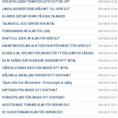
SPELINTELLIGENT FRAMTIDSLÖFTE FLYTTAS UPP
2019-09-04 15:25
LANDSLAGSMERITERAD MÅLVAKT TILL HERR ELIT
2019-08-29 15:00
KLUBBEN SATSAR VIDARE PÅ EGNA TALANGER
2019-08-27 18:00
TALANGFULL DUO SKRIVER NYA AVTAL
2019-08-09 19:03
POÄNGMASKIN ÄR KLAR FÖR LUND
2019-06-10 18:10
KRAFTFULL BACK ÄR KLAR FÖR HERR ELIT
2019-06-06 20:00
KARAKTÄRSSPELARE BLIR FÖRSTA NYFÖRVÄRVET FÖR HERR ELIT
2019-06-05 11:49
KLUBBLOJAL SPELARE FÖRLÄNGER FÖR YTTERLIGARE EN SÄSONG
2019-05-23 15:45
EN AV SKÅNES BÄSTA BACKAR SIGNERAR NYTT AVTAL
2019-05-22 17:45
HÅRDSKJUTANDE BACK FÖRLÄNGER SITT AVTAL
2019-05-20 20:00
MÅLFARLIG ANFALLARE SKRIVER NYTT KONTRAKT
2019-05-17 16:17
Tåget rullar mot Allsvenskan - försäsongen är igång
2019-05-13 20:01
KAPTENEN FÖRLÄNGER SITT KONTRAKT
2019-05-13 19:53
POÄNGSPELARE FÖRLÄNGER SITT KONTRAKT
2019-05-03 15:17
ASSISTERANDE TRÄNARE KLAR FÖR HERRAR DIV.1
2019-04-27 23:12
NY HUVUDTRÄNARE KLAR FÖR HERRAR DIV.1
2019-04-15 15:41