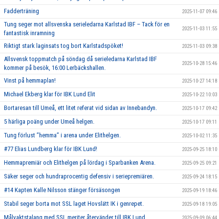
Fadderträning
2025-11-07 09:46
Tung seger mot allsvenska serieledarna Karlstad IBF – Tack för en
2025-11-03 11:55
fantastisk inramning
Riktigt stark laginsats tog bort Karlstadspöket!
2025-11-03 09:38
Allsvensk toppmatch på söndag då serieledarna Karlstad IBF
2025-10-28 15:46
kommer på besök, 16:00 Lerbäckshallen.
Vinst på hemmaplan!
2025-10-27 14:18
Michael Ekberg klar för IBK Lund Elit
2025-10-22 10:03
Bortaresan till Umeå, ett litet referat vid sidan av Innebandyn.
2025-10-17 09:42
5 härliga poäng under Umeå helgen.
2025-10-17 09:11
Tung förlust ’’hemma’’ i arena under Elithelgen.
2025-10-02 11:35
#77 Elias Lundberg klar för IBK Lund!
2025-09-25 18:10
Hemmapremiär och Elithelgen på lördag i Sparbanken Arena.
2025-09-25 09:21
Säker seger och hundraprocentig defensiv i seriepremiären.
2025-09-24 18:15
#14 Kapten Kalle Nilsson stänger försäsongen
2025-09-19 18:46
Stabil seger borta mot SSL laget Hovslätt IK i genrepet.
2025-09-18 19:05
Målvaktstalang med SSL meriter återvänder till IBK Lund
2025-09-09 06:44