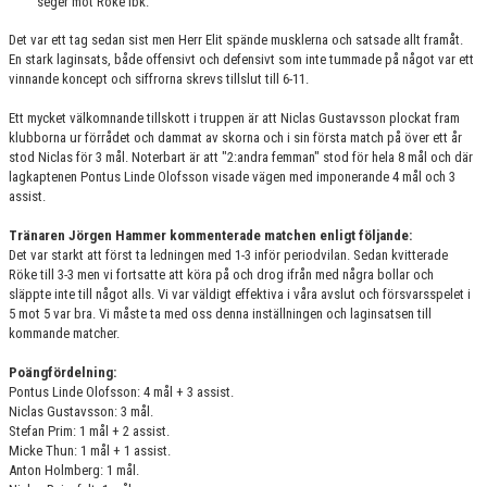
seger mot Röke Ibk.
KONTAKT
Det var ett tag sedan sist men Herr Elit spände musklerna och satsade allt framåt.
MATCHER
En stark laginsats, både offensivt och defensivt som inte tummade på något var ett
vinnande koncept och siffrorna skrevs tillslut till 6-11.
HERRAR ALLSVENSKAN 25/26
Ett mycket välkomnande tillskott i truppen är att Niclas Gustavsson plockat fram
klubborna ur förrådet och dammat av skorna och i sin första match på över ett år
SKÅNEMÄSTERSKAPEN 21/22
stod Niclas för 3 mål. Noterbart är att "2:andra femman" stod för hela 8 mål och där
lagkaptenen Pontus Linde Olofsson visade vägen med imponerande 4 mål och 3
assist.
Tränaren Jörgen Hammer kommenterade matchen enligt följande:
Det var starkt att först ta ledningen med 1-3 inför periodvilan. Sedan kvitterade
Röke till 3-3 men vi fortsatte att köra på och drog ifrån med några bollar och
släppte inte till något alls. Vi var väldigt effektiva i våra avslut och försvarsspelet i
5 mot 5 var bra. Vi måste ta med oss denna inställningen och laginsatsen till
kommande matcher.
Poängfördelning:
Pontus Linde Olofsson: 4 mål + 3 assist.
Niclas Gustavsson: 3 mål.
Stefan Prim: 1 mål + 2 assist.
Micke Thun: 1 mål + 1 assist.
Anton Holmberg: 1 mål.