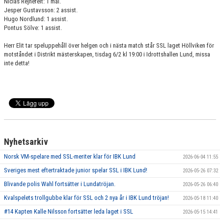
Niclas Rejnefelt: 1 mål.
Jesper Gustavsson: 2 assist.
Hugo Nordlund: 1 assist.
Pontus Sölve: 1 assist.
Herr Elit tar speluppehåll över helgen och i nästa match står SSL laget Höllviken för
motståndet i Distrikt mästerskapen, tisdag 6/2 kl 19:00 i Idrottshallen Lund, missa
inte detta!
Nyhetsarkiv
Norsk VM-spelare med SSL-meriter klar för IBK Lund
2026-06-04 11:55
Sveriges mest eftertraktade junior spelar SSL i IBK Lund!
2026-05-26 07:32
Blivande polis Wahl fortsätter i Lundatröjan.
2026-05-26 06:40
Kvalspelets trollgubbe klar för SSL och 2 nya år i IBK Lund tröjan!
2026-05-18 11:40
#14 Kapten Kalle Nilsson fortsätter leda laget i SSL
2026-05-15 14:41