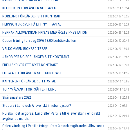
2022-07-14 13:08
KLUBBIKON FÖRLÄNGER SITT AVTAL
2022-07-11 13:54
NORLUND FÖRLÄNGER SITT KONTRAKT
2022-07-07 15:26
PERSSON SKRIVER PÅ ETT NYTT AVTAL
2022-06-30 15:29
HERRAR ALLSVENSKAN PRISAS MED ÅRETS PRESTATION
2022-06-29 13:25
Öppen träning torsdag 30/6 18:00 Lerbäckshallen
2022-06-27 20:42
VÄLKOMMEN RICKARD TRÄFF
2022-06-20 15:35
JAKOB PERAIC FÖRLÄNGER SITT KONTRAKT
2022-06-09 15:57
FREIJ SKRIVER ETT NYTT KONTRAKT
2022-06-02 13:38
FOGWALL FÖRLÄNGER SITT KONTRAKT
2022-05-23 14:56
KAPTENEN FÖRLÄNGER SITT AVTAL
2022-05-16 15:06
TOPPMÅLVAKT FORTSÄTTER I LUND
2022-05-11 15:48
Skånemästare 2022
2022-04-18 20:18
Studera i Lund och Allsvenskt innebandyspel?
2022-04-17 07:11
Nu skall det avgöras, Lund eller Partille till Allsvenskan i en direkt
2022-04-07 21:15
avgörande match.
Galen vändning i Partille tvingar fram 3:e och avgörande i Allsvenska
2022-04-07 11:43