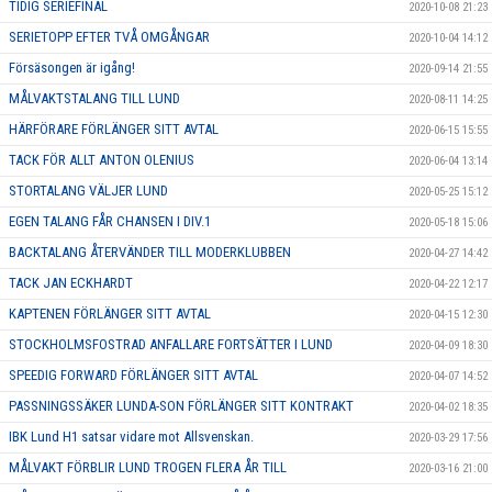
TIDIG SERIEFINAL
2020-10-08 21:23
SERIETOPP EFTER TVÅ OMGÅNGAR
2020-10-04 14:12
Försäsongen är igång!
2020-09-14 21:55
MÅLVAKTSTALANG TILL LUND
2020-08-11 14:25
HÄRFÖRARE FÖRLÄNGER SITT AVTAL
2020-06-15 15:55
TACK FÖR ALLT ANTON OLENIUS
2020-06-04 13:14
STORTALANG VÄLJER LUND
2020-05-25 15:12
EGEN TALANG FÅR CHANSEN I DIV.1
2020-05-18 15:06
BACKTALANG ÅTERVÄNDER TILL MODERKLUBBEN
2020-04-27 14:42
TACK JAN ECKHARDT
2020-04-22 12:17
KAPTENEN FÖRLÄNGER SITT AVTAL
2020-04-15 12:30
STOCKHOLMSFOSTRAD ANFALLARE FORTSÄTTER I LUND
2020-04-09 18:30
SPEEDIG FORWARD FÖRLÄNGER SITT AVTAL
2020-04-07 14:52
PASSNINGSSÄKER LUNDA-SON FÖRLÄNGER SITT KONTRAKT
2020-04-02 18:35
IBK Lund H1 satsar vidare mot Allsvenskan.
2020-03-29 17:56
MÅLVAKT FÖRBLIR LUND TROGEN FLERA ÅR TILL
2020-03-16 21:00