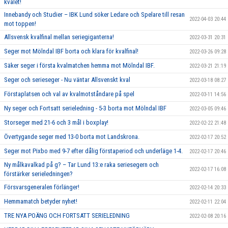
kvalet!
Innebandy och Studier – IBK Lund söker Ledare och Spelare till resan
2022-04-03 20:44
mot toppen!
Allsvensk kvalfinal mellan seriegiganterna!
2022-03-31 20:31
Seger mot Mölndal IBF borta och klara för kvalfinal!
2022-03-26 09:28
Säker seger i första kvalmatchen hemma mot Mölndal IBF.
2022-03-21 21:19
Seger och serieseger - Nu väntar Allsvenskt kval
2022-03-18 08:27
Förstaplatsen och val av kvalmotståndare på spel
2022-03-11 14:56
Ny seger och Fortsatt serieledning - 5-3 borta mot Mölndal IBF
2022-03-05 09:46
Storseger med 21-6 och 3 mål i boxplay!
2022-02-22 21:48
Övertygande seger med 13-0 borta mot Landskrona.
2022-02-17 20:52
Seger mot Pixbo med 9-7 efter dålig förstaperiod och underläge 1-4.
2022-02-17 20:46
Ny målkavalkad på g? – Tar Lund 13:e raka seriesegern och
2022-02-17 16:08
förstärker serieledningen?
Försvarsgeneralen förlänger!
2022-02-14 20:33
Hemmamatch betyder nyhet!
2022-02-11 22:04
TRE NYA POÄNG OCH FORTSATT SERIELEDNING
2022-02-08 20:16