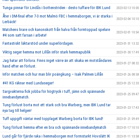
Tunga pinnar för Lindås i bottenstriden - desto tuffare för IBK Lund
2023-02-13 10:00
Åter i DM-final efter 7-3 mot Malmö FBC i hemmaborgen, vi är starka i
2023-02-04 10:10
Lerbäck!
Matchens lirare och kanonskott från halva från formtoppad spelare
2023-02-01 10:54
#4 som satt farsan i arbete!
Fantastiskt läktarstöd under superlördagen.
2023-01-31 13:32
Viktig seger hemma mot Lillån inför stark hemmapublik
2023-01-30 17:49
Jag hatar att förlora. Finns inget värre än att skaka en motståndares
2023-01-27 08:32
hand efter en förlust.
Inför matchen och hur man blir poängkung – Isak Palmen Lillån
2023-01-26 08:58
#41 KG räknar med Lundaseger!
2023-01-25 12:33
Sargvakterna fick jobba för högtryck i tuff, jämn och spännande
2023-01-25 09:47
innebandymatch.
Tung förlust borta mot ett stark och bra Warberg, men IBK Lund tar
2023-01-23 17:43
nya tag till helgen!
Tuff uppgift väntar med topplaget Warberg borta för IBK lund!
2023-01-21 09:49
Tung förlust hemma efter en bra och spännande innebandymatch
2023-01-17 10:10
Lund går för fjärde raka i hemmaborgen mot formstarkt Hovslätt IK
2023-01-11 13:58