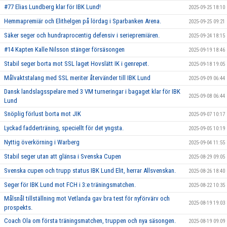
#77 Elias Lundberg klar för IBK Lund!
2025-09-25 18:10
Hemmapremiär och Elithelgen på lördag i Sparbanken Arena.
2025-09-25 09:21
Säker seger och hundraprocentig defensiv i seriepremiären.
2025-09-24 18:15
#14 Kapten Kalle Nilsson stänger försäsongen
2025-09-19 18:46
Stabil seger borta mot SSL laget Hovslätt IK i genrepet.
2025-09-18 19:05
Målvaktstalang med SSL meriter återvänder till IBK Lund
2025-09-09 06:44
Dansk landslagsspelare med 3 VM turneringar i bagaget klar för IBK
2025-09-08 06:44
Lund
Snöplig förlust borta mot JIK
2025-09-07 10:17
Lyckad fadderträning, speciellt för det yngsta.
2025-09-05 10:19
Nyttig överkörning i Warberg
2025-09-04 11:55
Stabil seger utan att glänsa i Svenska Cupen
2025-08-29 09:05
Svenska cupen och trupp status IBK Lund Elit, herrar Allsvenskan.
2025-08-26 18:40
Seger för IBK Lund mot FCH i 3:e träningsmatchen.
2025-08-22 10:35
Målsnål tillställning mot Vetlanda gav bra test för nyförvärv och
2025-08-19 19:03
prospekts.
Coach Ola om första träningsmatchen, truppen och nya säsongen.
2025-08-19 09:09