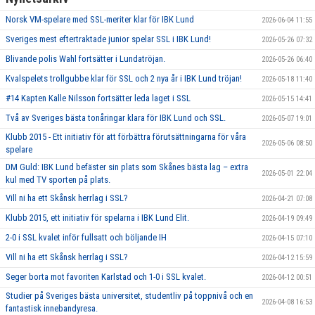
Norsk VM-spelare med SSL-meriter klar för IBK Lund
2026-06-04 11:55
Sveriges mest eftertraktade junior spelar SSL i IBK Lund!
2026-05-26 07:32
Blivande polis Wahl fortsätter i Lundatröjan.
2026-05-26 06:40
Kvalspelets trollgubbe klar för SSL och 2 nya år i IBK Lund tröjan!
2026-05-18 11:40
#14 Kapten Kalle Nilsson fortsätter leda laget i SSL
2026-05-15 14:41
Två av Sveriges bästa tonåringar klara för IBK Lund och SSL.
2026-05-07 19:01
Klubb 2015 - Ett initiativ för att förbättra förutsättningarna för våra
2026-05-06 08:50
spelare
DM Guld: IBK Lund befäster sin plats som Skånes bästa lag – extra
2026-05-01 22:04
kul med TV sporten på plats.
Vill ni ha ett Skånsk herrlag i SSL?
2026-04-21 07:08
Klubb 2015, ett initiativ för spelarna i IBK Lund Elit.
2026-04-19 09:49
2-0 i SSL kvalet inför fullsatt och böljande IH
2026-04-15 07:10
Vill ni ha ett Skånsk herrlag i SSL?
2026-04-12 15:59
Seger borta mot favoriten Karlstad och 1-0 i SSL kvalet.
2026-04-12 00:51
Studier på Sveriges bästa universitet, studentliv på toppnivå och en
2026-04-08 16:53
fantastisk innebandyresa.