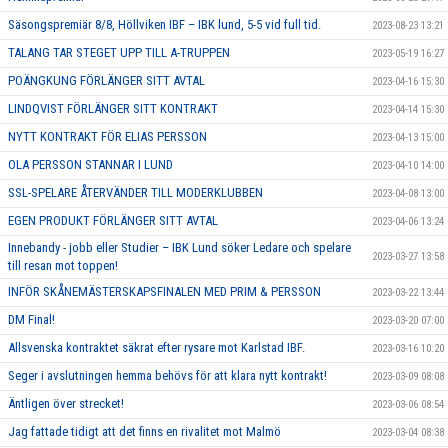
Säsongspremiär 8/8, Höllviken IBF – IBK lund, 5-5 vid full tid.
2023-08-23 13:21
TALANG TAR STEGET UPP TILL A-TRUPPEN
2023-05-19 16:27
POÄNGKUNG FÖRLÄNGER SITT AVTAL
2023-04-16 15:30
LINDQVIST FÖRLÄNGER SITT KONTRAKT
2023-04-14 15:30
NYTT KONTRAKT FÖR ELIAS PERSSON
2023-04-13 15:00
OLA PERSSON STANNAR I LUND
2023-04-10 14:00
SSL-SPELARE ÅTERVÄNDER TILL MODERKLUBBEN
2023-04-08 13:00
EGEN PRODUKT FÖRLÄNGER SITT AVTAL
2023-04-06 13:24
Innebandy - jobb eller Studier – IBK Lund söker Ledare och spelare
2023-03-27 13:58
till resan mot toppen!
INFÖR SKÅNEMÄSTERSKAPSFINALEN MED PRIM & PERSSON
2023-03-22 13:44
DM Final!
2023-03-20 07:00
Allsvenska kontraktet säkrat efter rysare mot Karlstad IBF.
2023-03-16 10:20
Seger i avslutningen hemma behövs för att klara nytt kontrakt!
2023-03-09 08:08
Äntligen över strecket!
2023-03-06 08:54
Jag fattade tidigt att det finns en rivalitet mot Malmö
2023-03-04 08:38