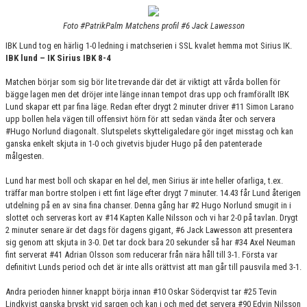
KONTAKT
Foto #PatrikPalm Matchens profil #6 Jack Lawesson
MATCHER
IBK Lund tog en härlig 1-0 ledning i matchserien i SSL kvalet hemma mot Sirius IK.
IBK lund – IK Sirius IBK 8-4
HERRAR ALLSVENSKAN 25/26
Matchen börjar som sig bör lite trevande där det är viktigt att vårda bollen för
bägge lagen men det dröjer inte länge innan tempot dras upp och framförallt IBK
SKÅNEMÄSTERSKAPEN 21/22
Lund skapar ett par fina läge. Redan efter drygt 2 minuter driver #11 Simon Larano
upp bollen hela vägen till offensivt hörn för att sedan vända åter och servera
#Hugo Norlund diagonalt. Slutspelets skytteligaledare gör inget misstag och kan
ganska enkelt skjuta in 1-0 och givetvis bjuder Hugo på den patenterade
målgesten.
Lund har mest boll och skapar en hel del, men Sirius är inte heller ofarliga, t.ex.
träffar man bortre stolpen i ett fint läge efter drygt 7 minuter. 14.43 får Lund återigen
utdelning på en av sina fina chanser. Denna gång har #2 Hugo Norlund smugit in i
slottet och serveras kort av #14 Kapten Kalle Nilsson och vi har 2-0 på tavlan. Drygt
2 minuter senare är det dags för dagens gigant, #6 Jack Lawesson att presentera
sig genom att skjuta in 3-0. Det tar dock bara 20 sekunder så har #34 Axel Neuman
fint serverat #41 Adrian Olsson som reducerar från nära håll till 3-1. Första var
definitivt Lunds period och det är inte alls orättvist att man går till pausvila med 3-1.
Andra perioden hinner knappt börja innan #10 Oskar Söderqvist tar #25 Tevin
Lindkvist ganska bryskt vid sargen och kan i och med det servera #90 Edvin Nilsson