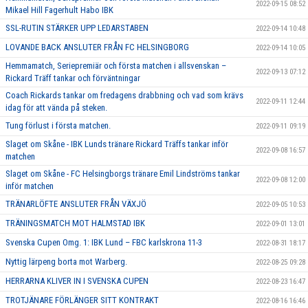
2022-09-15 08:52
Mikael Hill Fagerhult Habo IBK
SSL-RUTIN STÄRKER UPP LEDARSTABEN
2022-09-14 10:48
LOVANDE BACK ANSLUTER FRÅN FC HELSINGBORG
2022-09-14 10:05
Hemmamatch, Seriepremiär och första matchen i allsvenskan –
2022-09-13 07:12
Rickard Träff tankar och förväntningar
Coach Rickards tankar om fredagens drabbning och vad som krävs
2022-09-11 12:44
idag för att vända på steken.
Tung förlust i första matchen.
2022-09-11 09:19
Slaget om Skåne - IBK Lunds tränare Rickard Träffs tankar inför
2022-09-08 16:57
matchen
Slaget om Skåne - FC Helsingborgs tränare Emil Lindströms tankar
2022-09-08 12:00
inför matchen
TRÄNARLÖFTE ANSLUTER FRÅN VÄXJÖ
2022-09-05 10:53
TRÄNINGSMATCH MOT HALMSTAD IBK
2022-09-01 13:01
Svenska Cupen Omg. 1: IBK Lund – FBC karlskrona 11-3
2022-08-31 18:17
Nyttig lärpeng borta mot Warberg.
2022-08-25 09:28
HERRARNA KLIVER IN I SVENSKA CUPEN
2022-08-23 16:47
TROTJÄNARE FÖRLÄNGER SITT KONTRAKT
2022-08-16 16:46