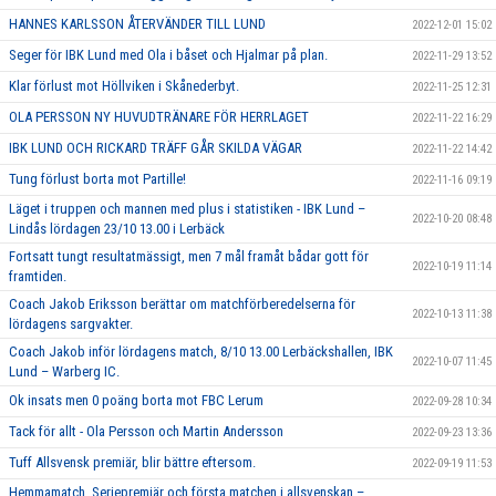
HANNES KARLSSON ÅTERVÄNDER TILL LUND
2022-12-01 15:02
Seger för IBK Lund med Ola i båset och Hjalmar på plan.
2022-11-29 13:52
Klar förlust mot Höllviken i Skånederbyt.
2022-11-25 12:31
OLA PERSSON NY HUVUDTRÄNARE FÖR HERRLAGET
2022-11-22 16:29
IBK LUND OCH RICKARD TRÄFF GÅR SKILDA VÄGAR
2022-11-22 14:42
Tung förlust borta mot Partille!
2022-11-16 09:19
Läget i truppen och mannen med plus i statistiken - IBK Lund –
2022-10-20 08:48
Lindås lördagen 23/10 13.00 i Lerbäck
Fortsatt tungt resultatmässigt, men 7 mål framåt bådar gott för
2022-10-19 11:14
framtiden.
Coach Jakob Eriksson berättar om matchförberedelserna för
2022-10-13 11:38
lördagens sargvakter.
Coach Jakob inför lördagens match, 8/10 13.00 Lerbäckshallen, IBK
2022-10-07 11:45
Lund – Warberg IC.
Ok insats men 0 poäng borta mot FBC Lerum
2022-09-28 10:34
Tack för allt - Ola Persson och Martin Andersson
2022-09-23 13:36
Tuff Allsvensk premiär, blir bättre eftersom.
2022-09-19 11:53
Hemmamatch, Seriepremiär och första matchen i allsvenskan –