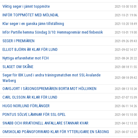
Viktig seger i jämnt toppmöte
2021-10-30 10:01
INFÖR TOPPMÖTET MED MÖLNDAL
2021-10-21 19:06
Klar seger i en ganska jämn tillställning
2021-10-20 18:49
Inför Partille hemma Söndag 3/10: Hemmapremiär med finbesök
2021-10-01 19:00
SEGER I PREMIÄREN
2021-09-26 09:43
ELLIOT BJÖRN ÄR KLAR FÖR LUND
2021-09-02 14:57
Nyttiga erfarenheter mot FCH
2021-08-24 20:22
SLAGET OM SKÅNE
2021-08-18 11:55
Seger för IBK Lund i andra träningsmatchen mot SSL-kvalande
2021-08-18 09:42
Warberg
OAVGJORT I SÄSONGSPREMIÄREN BORTA MOT HÖLLVIKEN
2021-08-13 10:24
CARL OLSSON ÄR KLAR FÖR LUND
2021-07-07 15:09
HUGO NORLUND FÖRLÄNGER
2021-06-11 14:26
PONTUS SÖLVE LÄMNAR FÖR SSL-SPEL
2021-04-15 10:00
SNABB OCH IRRATIONELL ANFALLARE STANNAR KVAR
2021-04-12 13:32
OMSKOLAD POÄNGFORWARD KLAR FÖR YTTERLIGARE EN SÄSONG
2021-04-07 12:07