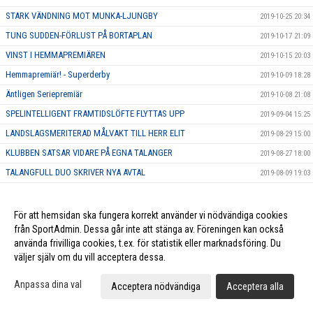
STARK VÄNDNING MOT MUNKA-LJUNGBY
2019-10-25 20:34
TUNG SUDDEN-FÖRLUST PÅ BORTAPLAN
2019-10-17 21:09
VINST I HEMMAPREMIÄREN
2019-10-15 20:03
Hemmapremiär! - Superderby
2019-10-09 18:28
Äntligen Seriepremiär
2019-10-08 21:08
SPELINTELLIGENT FRAMTIDSLÖFTE FLYTTAS UPP
2019-09-04 15:25
LANDSLAGSMERITERAD MÅLVAKT TILL HERR ELIT
2019-08-29 15:00
KLUBBEN SATSAR VIDARE PÅ EGNA TALANGER
2019-08-27 18:00
TALANGFULL DUO SKRIVER NYA AVTAL
2019-08-09 19:03
POÄNGMASKIN ÄR KLAR FÖR LUND
2019-06-10 18:10
KRAFTFULL BACK ÄR KLAR FÖR HERR ELIT
2019-06-06 20:00
För att hemsidan ska fungera korrekt använder vi nödvändiga cookies
från SportAdmin. Dessa går inte att stänga av. Föreningen kan också
KARAKTÄRSSPELARE BLIR FÖRSTA NYFÖRVÄRVET FÖR HERR ELIT
2019-06-05 11:49
använda frivilliga cookies, t.ex. för statistik eller marknadsföring. Du
KLUBBLOJAL SPELARE FÖRLÄNGER FÖR YTTERLIGARE EN SÄSONG
2019-05-23 15:45
väljer själv om du vill acceptera dessa.
EN AV SKÅNES BÄSTA BACKAR SIGNERAR NYTT AVTAL
2019-05-22 17:45
Anpassa dina val
Acceptera nödvändiga
Acceptera alla
HÅRDSKJUTANDE BACK FÖRLÄNGER SITT AVTAL
2019-05-20 20:00
MÅLFARLIG ANFALLARE SKRIVER NYTT KONTRAKT
2019-05-17 16:17