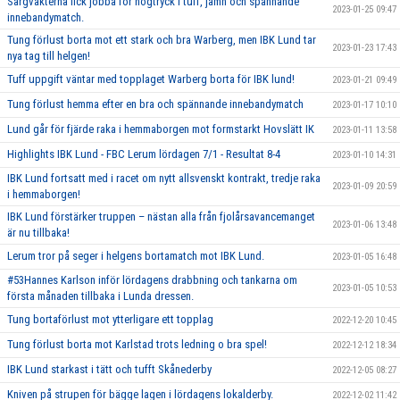
Sargvakterna fick jobba för högtryck i tuff, jämn och spännande
2023-01-25 09:47
innebandymatch.
Tung förlust borta mot ett stark och bra Warberg, men IBK Lund tar
2023-01-23 17:43
nya tag till helgen!
Tuff uppgift väntar med topplaget Warberg borta för IBK lund!
2023-01-21 09:49
Tung förlust hemma efter en bra och spännande innebandymatch
2023-01-17 10:10
Lund går för fjärde raka i hemmaborgen mot formstarkt Hovslätt IK
2023-01-11 13:58
Highlights IBK Lund - FBC Lerum lördagen 7/1 - Resultat 8-4
2023-01-10 14:31
IBK Lund fortsatt med i racet om nytt allsvenskt kontrakt, tredje raka
2023-01-09 20:59
i hemmaborgen!
IBK Lund förstärker truppen – nästan alla från fjolårsavancemanget
2023-01-06 13:48
är nu tillbaka!
Lerum tror på seger i helgens bortamatch mot IBK Lund.
2023-01-05 16:48
#53Hannes Karlson inför lördagens drabbning och tankarna om
2023-01-05 10:53
första månaden tillbaka i Lunda dressen.
Tung bortaförlust mot ytterligare ett topplag
2022-12-20 10:45
Tung förlust borta mot Karlstad trots ledning o bra spel!
2022-12-12 18:34
IBK Lund starkast i tätt och tufft Skånederby
2022-12-05 08:27
Kniven på strupen för bägge lagen i lördagens lokalderby.
2022-12-02 11:42