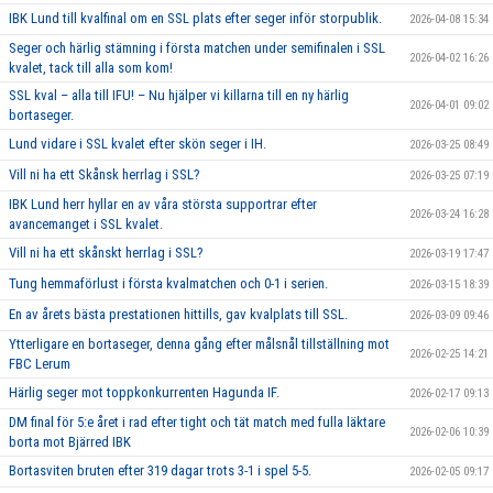
IBK Lund till kvalfinal om en SSL plats efter seger inför storpublik.
2026-04-08 15:34
Seger och härlig stämning i första matchen under semifinalen i SSL
2026-04-02 16:26
kvalet, tack till alla som kom!
SSL kval – alla till IFU! – Nu hjälper vi killarna till en ny härlig
2026-04-01 09:02
bortaseger.
Lund vidare i SSL kvalet efter skön seger i IH.
2026-03-25 08:49
Vill ni ha ett Skånsk herrlag i SSL?
2026-03-25 07:19
IBK Lund herr hyllar en av våra största supportrar efter
2026-03-24 16:28
avancemanget i SSL kvalet.
Vill ni ha ett skånskt herrlag i SSL?
2026-03-19 17:47
Tung hemmaförlust i första kvalmatchen och 0-1 i serien.
2026-03-15 18:39
En av årets bästa prestationen hittills, gav kvalplats till SSL.
2026-03-09 09:46
Ytterligare en bortaseger, denna gång efter målsnål tillställning mot
2026-02-25 14:21
FBC Lerum
Härlig seger mot toppkonkurrenten Hagunda IF.
2026-02-17 09:13
DM final för 5:e året i rad efter tight och tät match med fulla läktare
2026-02-06 10:39
borta mot Bjärred IBK
Bortasviten bruten efter 319 dagar trots 3-1 i spel 5-5.
2026-02-05 09:17