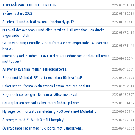
TOPPMÅLVAKT FORTSÄTTER I LUND
2022-05-11 15:48
Skånemästare 2022
2022-04-18 20:18
Studera i Lund och Allsvenskt innebandyspel?
2022-04-17 07:11
Nu skall det avgöras, Lund eller Partille till Allsvenskan i en direkt
2022-04-07 21:15
avgörande match.
Galen vändning i Partille tvingar fram 3:e och avgörande i Allsvenska
2022-04-07 11:43
kvalet!
Innebandy och Studier – IBK Lund söker Ledare och Spelare till resan
2022-04-03 20:44
mot toppen!
Allsvensk kvalfinal mellan seriegiganterna!
2022-03-31 20:31
Seger mot Mölndal IBF borta och klara för kvalfinal!
2022-03-26 09:28
Säker seger i första kvalmatchen hemma mot Mölndal IBF.
2022-03-21 21:19
Seger och serieseger - Nu väntar Allsvenskt kval
2022-03-18 08:27
Förstaplatsen och val av kvalmotståndare på spel
2022-03-11 14:56
Ny seger och Fortsatt serieledning - 5-3 borta mot Mölndal IBF
2022-03-05 09:46
Storseger med 21-6 och 3 mål i boxplay!
2022-02-22 21:48
Övertygande seger med 13-0 borta mot Landskrona.
2022-02-17 20:52