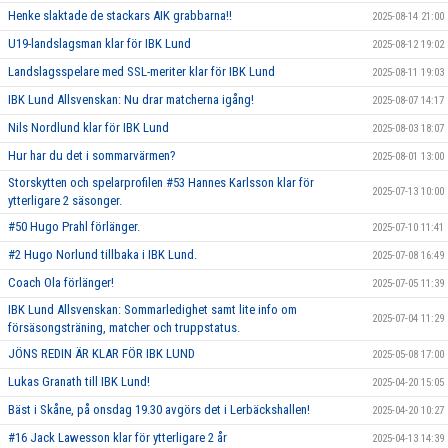
Henke slaktade de stackars AIK grabbarna!!
2025-08-14 21:00
U19-landslagsman klar för IBK Lund
2025-08-12 19:02
Landslagsspelare med SSL-meriter klar för IBK Lund
2025-08-11 19:03
IBK Lund Allsvenskan: Nu drar matcherna igång!
2025-08-07 14:17
Nils Nordlund klar för IBK Lund
2025-08-03 18:07
Hur har du det i sommarvärmen?
2025-08-01 13:00
Storskytten och spelarprofilen #53 Hannes Karlsson klar för
2025-07-13 10:00
ytterligare 2 säsonger.
#50 Hugo Prahl förlänger.
2025-07-10 11:41
#2 Hugo Norlund tillbaka i IBK Lund.
2025-07-08 16:49
Coach Ola förlänger!
2025-07-05 11:39
IBK Lund Allsvenskan: Sommarledighet samt lite info om
2025-07-04 11:29
försäsongsträning, matcher och truppstatus.
JÖNS REDIN ÄR KLAR FÖR IBK LUND
2025-05-08 17:00
Lukas Granath till IBK Lund!
2025-04-20 15:05
Bäst i Skåne, på onsdag 19.30 avgörs det i Lerbäckshallen!
2025-04-20 10:27
#16 Jack Lawesson klar för ytterligare 2 år
2025-04-13 14:39