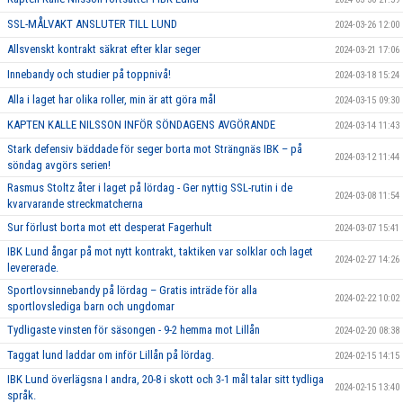
SSL-MÅLVAKT ANSLUTER TILL LUND
2024-03-26 12:00
Allsvenskt kontrakt säkrat efter klar seger
2024-03-21 17:06
Innebandy och studier på toppnivå!
2024-03-18 15:24
Alla i laget har olika roller, min är att göra mål
2024-03-15 09:30
KAPTEN KALLE NILSSON INFÖR SÖNDAGENS AVGÖRANDE
2024-03-14 11:43
Stark defensiv bäddade för seger borta mot Strängnäs IBK – på
2024-03-12 11:44
söndag avgörs serien!
Rasmus Stoltz åter i laget på lördag - Ger nyttig SSL-rutin i de
2024-03-08 11:54
kvarvarande streckmatcherna
Sur förlust borta mot ett desperat Fagerhult
2024-03-07 15:41
IBK Lund ångar på mot nytt kontrakt, taktiken var solklar och laget
2024-02-27 14:26
levererade.
Sportlovsinnebandy på lördag – Gratis inträde för alla
2024-02-22 10:02
sportlovslediga barn och ungdomar
Tydligaste vinsten för säsongen - 9-2 hemma mot Lillån
2024-02-20 08:38
Taggat lund laddar om inför Lillån på lördag.
2024-02-15 14:15
IBK Lund överlägsna I andra, 20-8 i skott och 3-1 mål talar sitt tydliga
2024-02-15 13:40
språk.