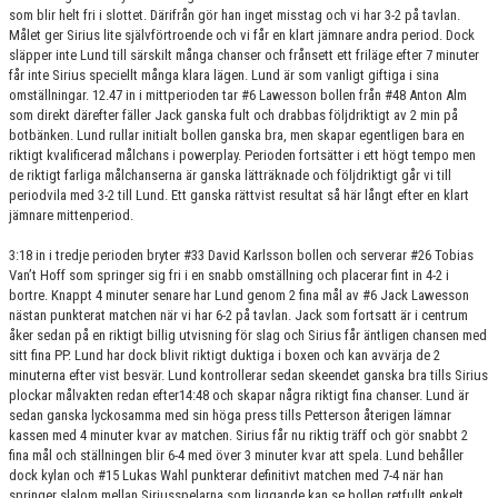
som blir helt fri i slottet. Därifrån gör han inget misstag och vi har 3-2 på tavlan.
Målet ger Sirius lite självförtroende och vi får en klart jämnare andra period. Dock
släpper inte Lund till särskilt många chanser och frånsett ett friläge efter 7 minuter
får inte Sirius speciellt många klara lägen. Lund är som vanligt giftiga i sina
omställningar. 12.47 in i mittperioden tar #6 Lawesson bollen från #48 Anton Alm
som direkt därefter fäller Jack ganska fult och drabbas följdriktigt av 2 min på
botbänken. Lund rullar initialt bollen ganska bra, men skapar egentligen bara en
riktigt kvalificerad målchans i powerplay. Perioden fortsätter i ett högt tempo men
de riktigt farliga målchanserna är ganska lätträknade och följdriktigt går vi till
periodvila med 3-2 till Lund. Ett ganska rättvist resultat så här långt efter en klart
jämnare mittenperiod.
3:18 in i tredje perioden bryter #33 David Karlsson bollen och serverar #26 Tobias
Van’t Hoff som springer sig fri i en snabb omställning och placerar fint in 4-2 i
bortre. Knappt 4 minuter senare har Lund genom 2 fina mål av #6 Jack Lawesson
nästan punkterat matchen när vi har 6-2 på tavlan. Jack som fortsatt är i centrum
åker sedan på en riktigt billig utvisning för slag och Sirius får äntligen chansen med
sitt fina PP. Lund har dock blivit riktigt duktiga i boxen och kan avvärja de 2
minuterna efter vist besvär. Lund kontrollerar sedan skeendet ganska bra tills Sirius
plockar målvakten redan efter14:48 och skapar några riktigt fina chanser. Lund är
sedan ganska lyckosamma med sin höga press tills Petterson återigen lämnar
kassen med 4 minuter kvar av matchen. Sirius får nu riktig träff och gör snabbt 2
fina mål och ställningen blir 6-4 med över 3 minuter kvar att spela. Lund behåller
dock kylan och #15 Lukas Wahl punkterar definitivt matchen med 7-4 när han
springer slalom mellan Siriusspelarna som liggande kan se bollen retfullt enkelt