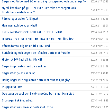
Seger mot Pixbo med 9-7 efter dålig förstaperiod och underläge 1-4.
2022-02-17 20:46
Ny målkavalkad på g? – Tar Lund 13:e raka seriesegern och
2022-02-17 16:08
förstärker serieledningen?
Försvarsgeneralen förlänger!
2022-02-14 20:33
Hemmamatch betyder nyhet!
2022-02-11 22:04
TRE NYA POÄNG OCH FORTSATT SERIELEDNING
2022-02-08 20:16
HERRAR DIV.1 PRESENTERAR SINA SENASTE NYFÖRVÄRV
2022-02-06 11:52
Vårens första silly Bomb från IBK Lund
2022-02-02 16:59
Serieledning och seger i seriefinalen borta mot Partille
2022-01-20 17:15
Historisk DM-final väntar för H1!
2022-01-16 22:53
Seger i toppmatch med tre ansikten
2021-12-22 21:31
Seger efter galen vändning
2021-12-18 09:49
Härlig seger i frejdig match borta mot Munka Ljungby!
2021-11-28 22:07
Proppen ur i DM
2021-11-14 12:57
Övertygande spel och 3 sköna poäng borta mot Halmstad
2021-11-07 10:12
Storseger i skånederbyt!
2021-11-05 14:43
Seger efter visst besvär borta mot Pixbo
2021-10-31 17:30