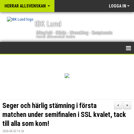
HERRAR ALLSVENSKAN
LOGGA IN
IBK Lund
Mångfald - Glädje - Utveckling - Kompisanda
Herrar Allsvenskan Södra
HEM
NYHETER
KALENDER
TRUPPEN
Seger och härlig stämning i första
<
>
GÄSTBOK
matchen under semifinalen i SSL kvalet, tack
till alla som kom!
BILDGALLERI
2026-04-02 16:26