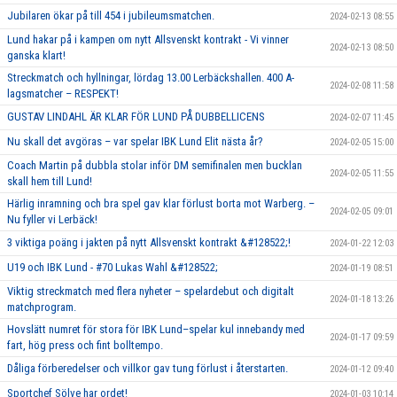
Jubilaren ökar på till 454 i jubileumsmatchen.
2024-02-13 08:55
Lund hakar på i kampen om nytt Allsvenskt kontrakt - Vi vinner
2024-02-13 08:50
ganska klart!
Streckmatch och hyllningar, lördag 13.00 Lerbäckshallen. 400 A-
2024-02-08 11:58
lagsmatcher – RESPEKT!
GUSTAV LINDAHL ÄR KLAR FÖR LUND PÅ DUBBELLICENS
2024-02-07 11:45
Nu skall det avgöras – var spelar IBK Lund Elit nästa år?
2024-02-05 15:00
Coach Martin på dubbla stolar inför DM semifinalen men bucklan
2024-02-05 11:55
skall hem till Lund!
Härlig inramning och bra spel gav klar förlust borta mot Warberg. –
2024-02-05 09:01
Nu fyller vi Lerbäck!
3 viktiga poäng i jakten på nytt Allsvenskt kontrakt &#128522;!
2024-01-22 12:03
U19 och IBK Lund - #70 Lukas Wahl &#128522;
2024-01-19 08:51
Viktig streckmatch med flera nyheter – spelardebut och digitalt
2024-01-18 13:26
matchprogram.
Hovslätt numret för stora för IBK Lund–spelar kul innebandy med
2024-01-17 09:59
fart, hög press och fint bolltempo.
Dåliga förberedelser och villkor gav tung förlust i återstarten.
2024-01-12 09:40
Sportchef Sölve har ordet!
2024-01-03 10:14