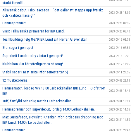
2023-10-04 16:11
starkt Hovslätt.
Allsvensk debut, Filip Isacsson – ’’det gäller att steppa upp fysiskt
2023-09-28 18:00
och kvalitetsmässigt’’
Hemmapremiär!
2023-09-28 07:35
Vinst i allsvenska premiären för IBK Lund!
2023-09-25 08:40
Teambuilding helg 8-9/9 IBK Lund Elit Herrar Allsvenskan
2023-09-16 08:38
Storseger i genrepet
2023-09-16 07:59
Superhett Lundaderby väntar i genrepet!
2023-09-13 10:21
Klubbikon klar för ytterligare en säsong!
2023-09-12 17:26
Stabil seger i näst sista inför seriestarten :-)
2023-09-11 21:35
12 musketörerna
2023-09-08 22:13
Hemmamatch, lördag 9/9 13.00 Lerbäckshallen IBK Lund – Olofström
2023-09-06 16:49
IBK
Tuff, fartfylld och rolig match i Lerbäckshallen.
2023-09-01 13:29
Hemmapremiär och superdebut, lördag 14.00 Lerbäckshallen.
2023-08-25 14:55
Max Gustafsson, Hovslätt IK tankar inför lördagens drabbning mot
2023-08-24 11:50
IBK Lund, 14.00 i Lerbäckshallen.
Hemmapremiär
2023-08-23 21:47