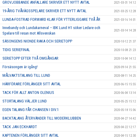
GROVJOBBANDE ANFALLARE SKRIVER ETT NYTT AVTAL
2021-03-31 14:12
19-ÅRIG TVÅVÄGSSPELARE SKRIVER ETT NYTT AVTAL
2021-03-25 12:28
LUNDA-FOSTRAD FORWARD KLAR FÖR YTTERLIGGARE TVÅ ÅR
2021-03-16 14:01
Innebandy och Lundakarneval – IBK Lund H1 söker Ledare och
2021-03-14 14:28
Spelare till resan mot Allsvenskan
SÄSONGENS NIONDE RAKA OCH SERIETOPP
2020-10-12 21:37
TIDIG SERIEFINAL
2020-10-08 21:23
SERIETOPP EFTER TVÅ OMGÅNGAR
2020-10-04 14:12
Försäsongen är igång!
2020-09-14 21:55
MÅLVAKTSTALANG TILL LUND
2020-08-11 14:25
HÄRFÖRARE FÖRLÄNGER SITT AVTAL
2020-06-15 15:55
TACK FÖR ALLT ANTON OLENIUS
2020-06-04 13:14
STORTALANG VÄLJER LUND
2020-05-25 15:12
EGEN TALANG FÅR CHANSEN I DIV.1
2020-05-18 15:06
BACKTALANG ÅTERVÄNDER TILL MODERKLUBBEN
2020-04-27 14:42
TACK JAN ECKHARDT
2020-04-22 12:17
KAPTENEN FÖRLÄNGER SITT AVTAL
2020-04-15 12:30