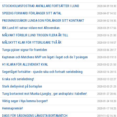
STOCKHOLMSFOSTRAD ANFALLARE FORTSÄTTER I LUND
2020-04-09 18:30
SPEEDIG FORWARD FÖRLÄNGER SITT AVTAL
2020-04-07 14:52
PASSNINGSSÄKER LUNDA-SON FÖRLÄNGER SITT KONTRAKT
2020-04-02 18:35
IBK Lund H1 satsar vidare mot Allsvenskan.
2020-03-29 17:56
MÅLVAKT FÖRBLIR LUND TROGEN FLERA ÅR TILL
2020-03-16 21:00
MÅLSKYTT KLAR FÖR YTTERLIGARE TVÅ ÅR
2020-03-13 18:57
Tunga pjäser signar för framtiden
2020-03-06 20:17
Kaptenen och Matchens MVP om läget i laget och de 7 poängen
2020-03-03 19:13
H1 KLARA FÖR ALLSVENSKT KVAL
2020-03-02 21:50
Segertåget fortsätter - sjunde raka och fortsatt serieledning
2020-02-16 20:15
6 raka och serieledning!
2020-02-13 22:27
Stark derbyvinst på bortaplan
2020-02-03 21:23
Tung bortavinst mot Munka-Ljungby , ger andraplats i tabellen!
2020-01-27 20:46
Viktig seger i Nya hemma borgen!!
2020-01-24 18:20
Hemmapremiär!
2020-01-17 18:25
DAGS FÖR SÄSONGENS LÄNGSTA BORTAMATCH
2019-11-02 16:36