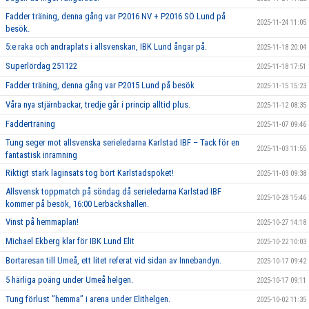
Fadder träning, denna gång var P2016 NV + P2016 SÖ Lund på
2025-11-24 11:05
besök.
5:e raka och andraplats i allsvenskan, IBK Lund ångar på.
2025-11-18 20:04
Superlördag 251122
2025-11-18 17:51
Fadder träning, denna gång var P2015 Lund på besök
2025-11-15 15:23
Våra nya stjärnbackar, tredje går i princip alltid plus.
2025-11-12 08:35
Fadderträning
2025-11-07 09:46
Tung seger mot allsvenska serieledarna Karlstad IBF – Tack för en
2025-11-03 11:55
fantastisk inramning
Riktigt stark laginsats tog bort Karlstadspöket!
2025-11-03 09:38
Allsvensk toppmatch på söndag då serieledarna Karlstad IBF
2025-10-28 15:46
kommer på besök, 16:00 Lerbäckshallen.
Vinst på hemmaplan!
2025-10-27 14:18
Michael Ekberg klar för IBK Lund Elit
2025-10-22 10:03
Bortaresan till Umeå, ett litet referat vid sidan av Innebandyn.
2025-10-17 09:42
5 härliga poäng under Umeå helgen.
2025-10-17 09:11
Tung förlust ’’hemma’’ i arena under Elithelgen.
2025-10-02 11:35