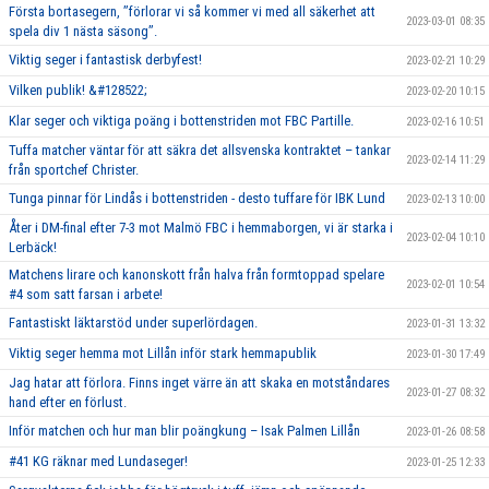
Första bortasegern, ’’förlorar vi så kommer vi med all säkerhet att
2023-03-01 08:35
spela div 1 nästa säsong’’.
Viktig seger i fantastisk derbyfest!
2023-02-21 10:29
Vilken publik! &#128522;
2023-02-20 10:15
Klar seger och viktiga poäng i bottenstriden mot FBC Partille.
2023-02-16 10:51
Tuffa matcher väntar för att säkra det allsvenska kontraktet – tankar
2023-02-14 11:29
från sportchef Christer.
Tunga pinnar för Lindås i bottenstriden - desto tuffare för IBK Lund
2023-02-13 10:00
Åter i DM-final efter 7-3 mot Malmö FBC i hemmaborgen, vi är starka i
2023-02-04 10:10
Lerbäck!
Matchens lirare och kanonskott från halva från formtoppad spelare
2023-02-01 10:54
#4 som satt farsan i arbete!
Fantastiskt läktarstöd under superlördagen.
2023-01-31 13:32
Viktig seger hemma mot Lillån inför stark hemmapublik
2023-01-30 17:49
Jag hatar att förlora. Finns inget värre än att skaka en motståndares
2023-01-27 08:32
hand efter en förlust.
Inför matchen och hur man blir poängkung – Isak Palmen Lillån
2023-01-26 08:58
#41 KG räknar med Lundaseger!
2023-01-25 12:33