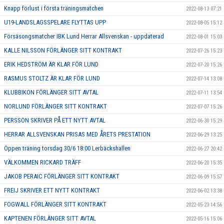
Knapp förlust i första träningsmatchen
2022-08-13 07:21
U19-LANDSLAGSSPELARE FLYTTAS UPP
2022-08-05 15:12
Försäsongsmatcher IBK Lund Herrar Allsvenskan - uppdaterad
2022-08-01 15:03
KALLE NILSSON FÖRLÄNGER SITT KONTRAKT
2022-07-26 15:23
ERIK HEDSTRÖM ÄR KLAR FÖR LUND
2022-07-20 15:26
RASMUS STOLTZ ÄR KLAR FÖR LUND
2022-07-14 13:08
KLUBBIKON FÖRLÄNGER SITT AVTAL
2022-07-11 13:54
NORLUND FÖRLÄNGER SITT KONTRAKT
2022-07-07 15:26
PERSSON SKRIVER PÅ ETT NYTT AVTAL
2022-06-30 15:29
HERRAR ALLSVENSKAN PRISAS MED ÅRETS PRESTATION
2022-06-29 13:25
Öppen träning torsdag 30/6 18:00 Lerbäckshallen
2022-06-27 20:42
VÄLKOMMEN RICKARD TRÄFF
2022-06-20 15:35
JAKOB PERAIC FÖRLÄNGER SITT KONTRAKT
2022-06-09 15:57
FREIJ SKRIVER ETT NYTT KONTRAKT
2022-06-02 13:38
FOGWALL FÖRLÄNGER SITT KONTRAKT
2022-05-23 14:56
KAPTENEN FÖRLÄNGER SITT AVTAL
2022-05-16 15:06