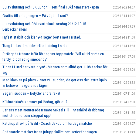
Julavslutning och IBK Lund till semifinal i Skånemästerskapen
2023-12-22 14:07
Grattis till antagningen – På väg till Lund?
2023-12-14 10:07
Julavslutning och DM-kvartsfinal torsdag 21/12 19.15
2023-12-14 09:39
Lerbäckshallen!
Hyfsat stabilt och klar 9-4 seger borta mot Fristad.
2023-12-12 11:50
Tung förlust i sudden efter ledning i sista.
2023-12-04 13:38
Strängnäs tränare inför lördagens toppmatch: "Vill alltid spela en
2023-12-01 07:00
fartfylld och rolig innebandy"
Tiden i Lund har varit grym! - Mannen som alltid ger 110% tackar för
2023-11-30 09:06
sig
Med klacken på plats vinner vi i sudden, de ger oss den extra hjälp
2023-11-29 08:52
vi behöver i avgörande lägen
Seger i sudden – betyder andra raka!
2023-11-27 11:24
Kíllámáskínén kommer på lördag, gör du?
2023-11-24 07:30
Seriens mest meriterade tränare Mikael Hill – Stenhård drabbning
2023-11-23 11:55
mot ett Lund som steppat upp!
Ketchupeffekt på Wahl - Coach Jakob om lördagsmatchen
2023-11-22 09:27
Spännande matcher innan juluppehållet och serievändningen.
2023-11-21 13:49