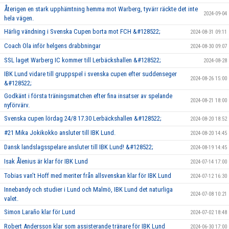
Återigen en stark upphämtning hemma mot Warberg, tyvärr räckte det inte
2024-09-04
hela vägen.
Härlig vändning i Svenska Cupen borta mot FCH &#128522;
2024-08-31 09:11
Coach Ola inför helgens drabbningar
2024-08-30 09:07
SSL laget Warberg IC kommer till Lerbäckshallen &#128522;
2024-08-28
IBK Lund vidare till gruppspel i svenska cupen efter suddenseger
2024-08-26 15:00
&#128522;
Godkänt i första träningsmatchen efter fina insatser av spelande
2024-08-21 18:00
nyförvärv.
Svenska cupen lördag 24/8 17.30 Lerbäckshallen &#128522;
2024-08-20 18:52
#21 Mika Jokikokko ansluter till IBK Lund.
2024-08-20 14:45
Dansk landslagsspelare ansluter till IBK Lund! &#128522;
2024-08-19 14:45
Isak Ålenius är klar för IBK Lund
2024-07-14 17:00
Tobias van’t Hoff med meriter från allsvenskan klar för IBK Lund
2024-07-12 16:30
Innebandy och studier i Lund och Malmö, IBK Lund det naturliga
2024-07-08 10:21
valet.
Simon Laraño klar för Lund
2024-07-02 18:48
Robert Andersson klar som assisterande tränare för IBK Lund
2024-06-30 17:00