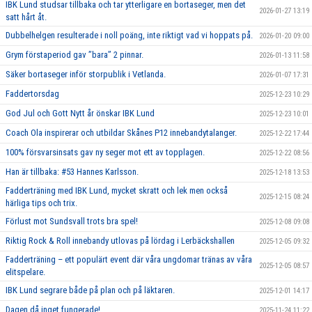
IBK Lund studsar tillbaka och tar ytterligare en bortaseger, men det
2026-01-27 13:19
satt hårt åt.
Dubbelhelgen resulterade i noll poäng, inte riktigt vad vi hoppats på.
2026-01-20 09:00
Grym förstaperiod gav ’’bara’’ 2 pinnar.
2026-01-13 11:58
Säker bortaseger inför storpublik i Vetlanda.
2026-01-07 17:31
Faddertorsdag
2025-12-23 10:29
God Jul och Gott Nytt år önskar IBK Lund
2025-12-23 10:01
Coach Ola inspirerar och utbildar Skånes P12 innebandytalanger.
2025-12-22 17:44
100% försvarsinsats gav ny seger mot ett av topplagen.
2025-12-22 08:56
Han är tillbaka: #53 Hannes Karlsson.
2025-12-18 13:53
Fadderträning med IBK Lund, mycket skratt och lek men också
2025-12-15 08:24
härliga tips och trix.
Förlust mot Sundsvall trots bra spel!
2025-12-08 09:08
Riktig Rock & Roll innebandy utlovas på lördag i Lerbäckshallen
2025-12-05 09:32
Fadderträning – ett populärt event där våra ungdomar tränas av våra
2025-12-05 08:57
elitspelare.
IBK Lund segrare både på plan och på läktaren.
2025-12-01 14:17
Dagen då inget fungerade!
2025-11-24 11:22