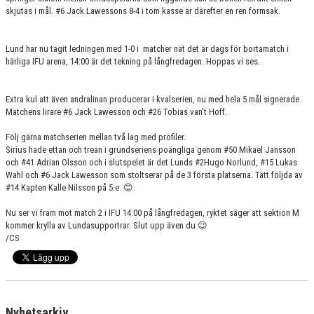
skjutas i mål. #6 Jack Lawessons 8-4 i tom kasse är därefter en ren formsak.
Lund har nu tagit ledningen med 1-0 i matcher nät det är dags för bortamatch i
härliga IFU arena, 14:00 är det tekning på långfredagen. Hoppas vi ses.
Extra kul att även andralinan producerar i kvalserien, nu med hela 5 mål signerade
Matchens lirare #6 Jack Lawesson och #26 Tobias van’t Hoff.
Följ gärna matchserien mellan två lag med profiler.
Sirius hade ettan och trean i grundseriens poängliga genom #50 Mikael Jansson
och #41 Adrian Olsson och i slutspelet är det Lunds #2Hugo Norlund, #15 Lukas
Wahl och #6 Jack Lawesson som stoltserar på de 3 första platserna. Tätt följda av
#14 Kapten Kalle Nilsson på 5:e.
😊
.
Nu ser vi fram mot match 2 i IFU 14:00 på långfredagen, ryktet säger att sektion M
kommer krylla av Lundasupportrar. Slut upp även du
😉
/CS
Nyhetsarkiv