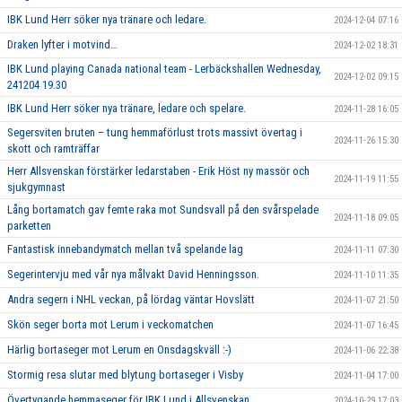
IBK Lund Herr söker nya tränare och ledare.
2024-12-04 07:16
Draken lyfter i motvind…
2024-12-02 18:31
IBK Lund playing Canada national team - Lerbäckshallen Wednesday,
2024-12-02 09:15
241204 19.30
IBK Lund Herr söker nya tränare, ledare och spelare.
2024-11-28 16:05
Segersviten bruten – tung hemmaförlust trots massivt övertag i
2024-11-26 15:30
skott och ramträffar
Herr Allsvenskan förstärker ledarstaben - Erik Höst ny massör och
2024-11-19 11:55
sjukgymnast
Lång bortamatch gav femte raka mot Sundsvall på den svårspelade
2024-11-18 09:05
parketten
Fantastisk innebandymatch mellan två spelande lag
2024-11-11 07:30
Segerintervju med vår nya målvakt David Henningsson.
2024-11-10 11:35
Andra segern i NHL veckan, på lördag väntar Hovslätt
2024-11-07 21:50
Skön seger borta mot Lerum i veckomatchen
2024-11-07 16:45
Härlig bortaseger mot Lerum en Onsdagskväll :-)
2024-11-06 22:38
Stormig resa slutar med blytung bortaseger i Visby
2024-11-04 17:00
Övertygande hemmaseger för IBK Lund i Allsvenskan
2024-10-29 17:03