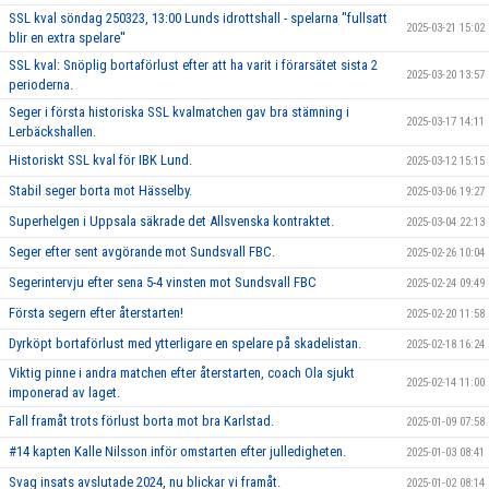
SSL kval söndag 250323, 13:00 Lunds idrottshall - spelarna ''fullsatt
2025-03-21 15:02
blir en extra spelare''
SSL kval: Snöplig bortaförlust efter att ha varit i förarsätet sista 2
2025-03-20 13:57
perioderna.
Seger i första historiska SSL kvalmatchen gav bra stämning i
2025-03-17 14:11
Lerbäckshallen.
Historiskt SSL kval för IBK Lund.
2025-03-12 15:15
Stabil seger borta mot Hässelby.
2025-03-06 19:27
Superhelgen i Uppsala säkrade det Allsvenska kontraktet.
2025-03-04 22:13
Seger efter sent avgörande mot Sundsvall FBC.
2025-02-26 10:04
Segerintervju efter sena 5-4 vinsten mot Sundsvall FBC
2025-02-24 09:49
Första segern efter återstarten!
2025-02-20 11:58
Dyrköpt bortaförlust med ytterligare en spelare på skadelistan.
2025-02-18 16:24
Viktig pinne i andra matchen efter återstarten, coach Ola sjukt
2025-02-14 11:00
imponerad av laget.
Fall framåt trots förlust borta mot bra Karlstad.
2025-01-09 07:58
#14 kapten Kalle Nilsson inför omstarten efter julledigheten.
2025-01-03 08:41
Svag insats avslutade 2024, nu blickar vi framåt.
2025-01-02 08:14