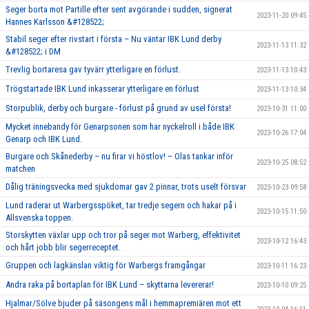
Seger borta mot Partille efter sent avgörande i sudden, signerat
2023-11-20 09:45
Hannes Karlsson &#128522;
Stabil seger efter rivstart i första – Nu väntar IBK Lund derby
2023-11-13 11:32
&#128522; i DM
Trevlig bortaresa gav tyvärr ytterligare en förlust.
2023-11-13 10:43
Trögstartade IBK Lund inkasserar ytterligare en förlust
2023-11-13 10:34
Storpublik, derby och burgare - förlust på grund av usel första!
2023-10-31 11:00
Mycket innebandy för Genarpsonen som har nyckelroll i både IBK
2023-10-26 17:04
Genarp och IBK Lund.
Burgare och Skånederby – nu firar vi höstlov! – Olas tankar inför
2023-10-25 08:52
matchen
Dålig träningsvecka med sjukdomar gav 2 pinnar, trots uselt försvar
2023-10-23 09:58
Lund raderar ut Warbergsspöket, tar tredje segern och hakar på i
2023-10-15 11:50
Allsvenska toppen.
Storskytten växlar upp och tror på seger mot Warberg, effektivitet
2023-10-12 16:43
och hårt jobb blir segerreceptet.
Gruppen och lagkänslan viktig för Warbergs framgångar
2023-10-11 16:23
Andra raka på bortaplan för IBK Lund – skyttarna levererar!
2023-10-10 09:25
Hjalmar/Sölve bjuder på säsongens mål i hemmapremiären mot ett