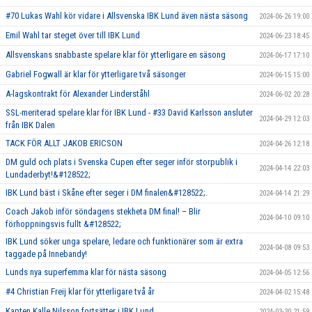
#70 Lukas Wahl kör vidare i Allsvenska IBK Lund även nästa säsong
2024-06-26 19:00
Emil Wahl tar steget över till IBK Lund
2024-06-23 18:45
Allsvenskans snabbaste spelare klar för ytterligare en säsong
2024-06-17 17:10
Gabriel Fogwall är klar för ytterligare två säsonger
2024-06-15 15:00
A-lagskontrakt för Alexander Linderståhl
2024-06-02 20:28
SSL-meriterad spelare klar för IBK Lund - #33 David Karlsson ansluter
2024-04-29 12:03
från IBK Dalen
TACK FÖR ALLT JAKOB ERICSON
2024-04-26 12:18
DM guld och plats i Svenska Cupen efter seger inför storpublik i
2024-04-14 22:03
Lundaderbyt!&#128522;
IBK Lund bäst i Skåne efter seger i DM finalen&#128522;.
2024-04-14 21:29
Coach Jakob inför söndagens stekheta DM final! – Blir
2024-04-10 09:10
förhoppningsvis fullt &#128522;
IBK Lund söker unga spelare, ledare och funktionärer som är extra
2024-04-08 09:53
taggade på Innebandy!
Lunds nya superfemma klar för nästa säsong
2024-04-05 12:56
#4 Christian Freij klar för ytterligare två år
2024-04-02 15:48
Kapten Kalle Nilsson fortsätter i IBK Lund
2024-03-30 21:59