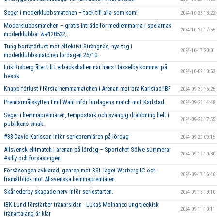
Seger i moderklubbsmatchen – tack till alla som kom!
2024-10-28 13:22
Moderklubbsmatchen – gratis inträde för medlemmarna i spelarnas
2024-10-22 17:55
moderklubbar &#128522;.
Tung bortaförlust mot effektivt Strängnäs, nya tag i
2024-10-17 20:01
moderklubbsmatchen lördagen 26/10.
Erik Risberg åter till Lerbäckshallen när hans Hässelby kommer på
2024-10-02 10:53
besök
Knapp förlust i första hemmamatchen i Arenan mot bra Karlstad IBF
2024-09-30 16:25
Premiärmålskytten Emil Wahl inför lördagens match mot Karlstad
2024-09-26 14:48
Seger i hemmapremiären, tempostark och svängig drabbning helt i
2024-09-23 17:55
publikens smak.
#33 David Karlsson inför seriepremiären på lördag
2024-09-20 09:15
Allsvensk elitmatch i arenan på lördag – Sportchef Sölve summerar
2024-09-19 10:30
#silly och försäsongen
Försäsongen avklarad, genrep mot SSL laget Warberg IC och
2024-09-17 16:46
framåtblick mot Allsvenska hemmapremiären.
Skånederby skapade nerv inför seriestarten.
2024-09-13 19:10
IBK Lund förstärker tränarsidan - Lukáš Molhanec ung tjeckisk
2024-09-11 10:11
tränartalang är klar