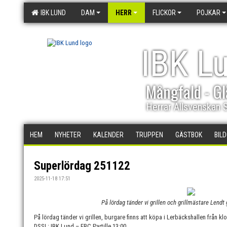
IBK LUND
DAM
HERR
FLICKOR
POJKAR
IBK L
Mångfald - Gl
Herrar Allsvenskan 
HEM
NYHETER
KALENDER
TRUPPEN
GÄSTBOK
BIL
Superlördag 251122
2025-11-18 17:51
På lördag tänder vi grillen och grillmästare Lendt 
På lördag tänder vi grillen, burgare finns att köpa i Lerbäckshallen från k
DSSL: IBK Lund – FBC Partille 13:00