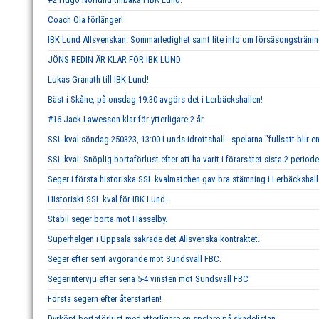
Coach Ola förlänger!
IBK Lund Allsvenskan: Sommarledighet samt lite info om försäsongstränin
JÖNS REDIN ÄR KLAR FÖR IBK LUND
Lukas Granath till IBK Lund!
Bäst i Skåne, på onsdag 19.30 avgörs det i Lerbäckshallen!
#16 Jack Lawesson klar för ytterligare 2 år
SSL kval söndag 250323, 13:00 Lunds idrottshall - spelarna ''fullsatt blir en
SSL kval: Snöplig bortaförlust efter att ha varit i förarsätet sista 2 periode
Seger i första historiska SSL kvalmatchen gav bra stämning i Lerbäckshall
Historiskt SSL kval för IBK Lund.
Stabil seger borta mot Hässelby.
Superhelgen i Uppsala säkrade det Allsvenska kontraktet.
Seger efter sent avgörande mot Sundsvall FBC.
Segerintervju efter sena 5-4 vinsten mot Sundsvall FBC
Första segern efter återstarten!
Dyrköpt bortaförlust med ytterligare en spelare på skadelistan.