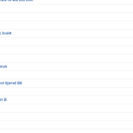
L kvalet.
Lerum
 mot Bjärred IBK
rt åt.