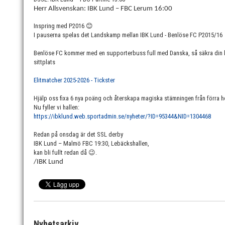
Herr Allsvenskan: IBK Lund – FBC Lerum 16:00
Inspring med P2016
😊
I pauserna spelas det Landskamp mellan IBK Lund - Benlöse FC P2015/16
Benlöse FC kommer med en supporterbuss full med Danska, så säkra din bi
sittplats
Elitmatcher 2025-2026 - Tickster
Hjälp oss fixa 6 nya poäng och återskapa magiska stämningen från förra 
Nu fyller vi hallen:
https://ibklund.web.sportadmin.se/nyheter/?ID=95344&NID=1304468
Redan på onsdag är det SSL derby
IBK Lund – Malmö FBC 19:30, Lebäckshallen,
kan bli fullt redan då
😉
.
/IBK Lund
Nyhetsarkiv