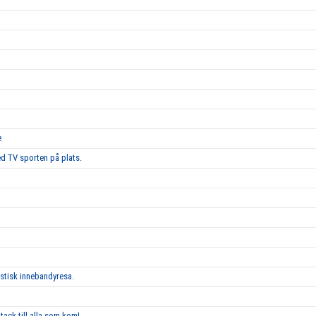
e
d TV sporten på plats.
astisk innebandyresa.
tack till alla som kom!