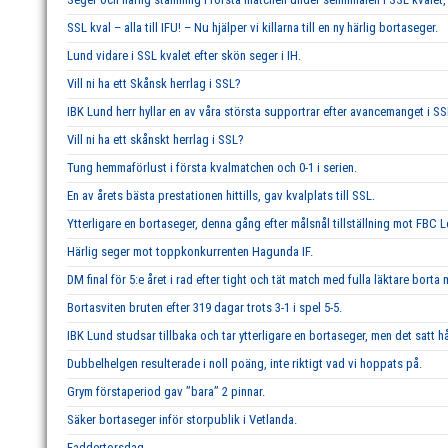
SSL kval – alla till IFU! – Nu hjälper vi killarna till en ny härlig bortaseger.
Lund vidare i SSL kvalet efter skön seger i IH.
Vill ni ha ett Skånsk herrlag i SSL?
IBK Lund herr hyllar en av våra största supportrar efter avancemanget i SS
Vill ni ha ett skånskt herrlag i SSL?
Tung hemmaförlust i första kvalmatchen och 0-1 i serien.
En av årets bästa prestationen hittills, gav kvalplats till SSL.
Ytterligare en bortaseger, denna gång efter målsnål tillställning mot FBC 
Härlig seger mot toppkonkurrenten Hagunda IF.
DM final för 5:e året i rad efter tight och tät match med fulla läktare borta
Bortasviten bruten efter 319 dagar trots 3-1 i spel 5-5.
IBK Lund studsar tillbaka och tar ytterligare en bortaseger, men det satt hå
Dubbelhelgen resulterade i noll poäng, inte riktigt vad vi hoppats på.
Grym förstaperiod gav ’’bara’’ 2 pinnar.
Säker bortaseger inför storpublik i Vetlanda.
Faddertorsdag