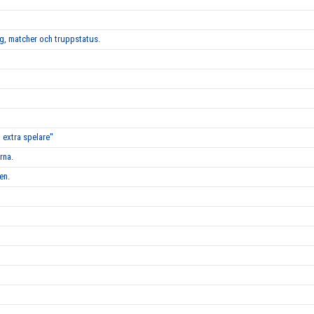
g, matcher och truppstatus.
 extra spelare''
rna.
en.