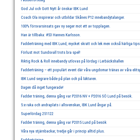
God Jul och Gott Nytt år önskar IBK Lund
Coach Ola inspirerar och utbildar Skånes P12 innebandytalanger.
100% försvarsinsats gav ny seger mot ett av topplagen.
Han är tillbaka: #53 Hannes Karlsson.
Fadderträning med IBK Lund, mycket skratt och lek men också härliga tips 
Förlust mot Sundsvall trots bra spel!
Riktig Rock & Roll innebandy utlovas på lördag i Lerbäckshallen
Fadderträning – ett populärt event där våra ungdomar tränas av våra elits
IBK Lund segrare både på plan och på läktaren.
Dagen då inget fungerade!
Fadder träning, denna gång var P2016 NV + P2016 SÖ Lund på besök.
5:e raka och andraplats i allsvenskan, IBK Lund ångar på.
Superlördag 251122
Fadder träning, denna gång var P2015 Lund på besök
Våra nya stjärnbackar, tredje går i princip alltid plus.
Fadderträning