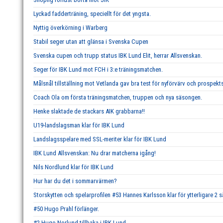
Lyckad fadderträning, speciellt för det yngsta.
Nyttig överkörning i Warberg
Stabil seger utan att glänsa i Svenska Cupen
Svenska cupen och trupp status IBK Lund Elit, herrar Allsvenskan.
Seger för IBK Lund mot FCH i 3:e träningsmatchen.
Målsnål tillställning mot Vetlanda gav bra test för nyförvärv och prospekts
Coach Ola om första träningsmatchen, truppen och nya säsongen.
Henke slaktade de stackars AIK grabbarna!!
U19-landslagsman klar för IBK Lund
Landslagsspelare med SSL-meriter klar för IBK Lund
IBK Lund Allsvenskan: Nu drar matcherna igång!
Nils Nordlund klar för IBK Lund
Hur har du det i sommarvärmen?
Storskytten och spelarprofilen #53 Hannes Karlsson klar för ytterligare 2 
#50 Hugo Prahl förlänger.
#2 Hugo Norlund tillbaka i IBK Lund.