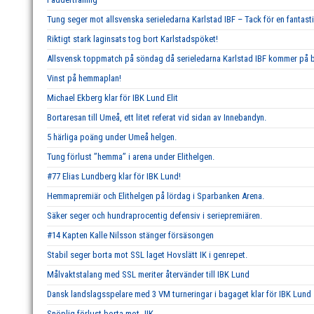
Tung seger mot allsvenska serieledarna Karlstad IBF – Tack för en fantast
Riktigt stark laginsats tog bort Karlstadspöket!
Allsvensk toppmatch på söndag då serieledarna Karlstad IBF kommer på b
Vinst på hemmaplan!
Michael Ekberg klar för IBK Lund Elit
Bortaresan till Umeå, ett litet referat vid sidan av Innebandyn.
5 härliga poäng under Umeå helgen.
Tung förlust ’’hemma’’ i arena under Elithelgen.
#77 Elias Lundberg klar för IBK Lund!
Hemmapremiär och Elithelgen på lördag i Sparbanken Arena.
Säker seger och hundraprocentig defensiv i seriepremiären.
#14 Kapten Kalle Nilsson stänger försäsongen
Stabil seger borta mot SSL laget Hovslätt IK i genrepet.
Målvaktstalang med SSL meriter återvänder till IBK Lund
Dansk landslagsspelare med 3 VM turneringar i bagaget klar för IBK Lund
Snöplig förlust borta mot JIK