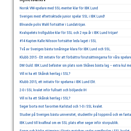
Norsk VM-spelare med SSL-meriter klar för IBK Lund
Sveriges mest eftertraktade junior spelar SSL i IBK Lund!
Blivande polis Wahl fortsätter i Lundatröjan.
Kvalspelets trollgubbe klar för SSL och 2 nya år i IBK Lund tröjan!
#14 Kapten Kalle Nilsson fortsätter leda laget i SSL
Två av Sveriges bästa tonåringar klara för IBK Lund och SSL.
Klubb 2015 - Ett initiativ för att förbättra förutsättningarna för våra spelar
DM Guld: IBK Lund befäster sin plats som Skånes bästa lag – extra kul me
Vill ni ha ett Skånsk herrlag i SSL?
Klubb 2015, ett initiativ för spelarna i IBK Lund Elit.
2-0 i SSL kvalet inför fullsatt och böljande IH
Vill ni ha ett Skånsk herrlag i SSL?
Seger borta mot favoriten Karlstad och 1-0 i SSL kvalet.
Studier på Sveriges bästa universitet, studentliv på toppnivå och en fant
IBK Lund till kvalfinal om en SSL plats efter seger inför storpublik.
Seger och härlig stämning i första matchen under semifinalen i SSL kvalet, 