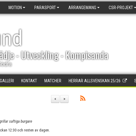
MOTION
PARASPORT
ARRANGEMANG
CSR-PROJEKT
und
ädje - Utveckling - Kompisanda
Södra
DGALLERI
KONTAKT
MATCHER
HERRAR ALLSVENSKAN 25/26
<
>
grillar saftiga burgare
lockan 12:30 och resten av dagen.