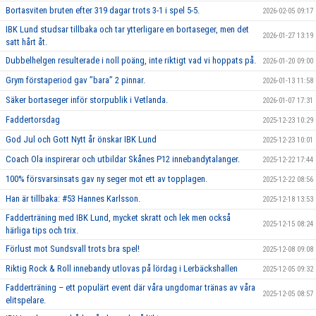
Bortasviten bruten efter 319 dagar trots 3-1 i spel 5-5.
2026-02-05 09:17
IBK Lund studsar tillbaka och tar ytterligare en bortaseger, men det
2026-01-27 13:19
satt hårt åt.
Dubbelhelgen resulterade i noll poäng, inte riktigt vad vi hoppats på.
2026-01-20 09:00
Grym förstaperiod gav ’’bara’’ 2 pinnar.
2026-01-13 11:58
Säker bortaseger inför storpublik i Vetlanda.
2026-01-07 17:31
Faddertorsdag
2025-12-23 10:29
God Jul och Gott Nytt år önskar IBK Lund
2025-12-23 10:01
Coach Ola inspirerar och utbildar Skånes P12 innebandytalanger.
2025-12-22 17:44
100% försvarsinsats gav ny seger mot ett av topplagen.
2025-12-22 08:56
Han är tillbaka: #53 Hannes Karlsson.
2025-12-18 13:53
Fadderträning med IBK Lund, mycket skratt och lek men också
2025-12-15 08:24
härliga tips och trix.
Förlust mot Sundsvall trots bra spel!
2025-12-08 09:08
Riktig Rock & Roll innebandy utlovas på lördag i Lerbäckshallen
2025-12-05 09:32
Fadderträning – ett populärt event där våra ungdomar tränas av våra
2025-12-05 08:57
elitspelare.