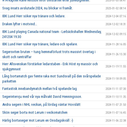
#14 kapten Kalle Nilsson inför omstarten efter julledigheten.
2025-01-03 08:41
Svag insats avslutade 2024, nu blickar vi framåt.
2025-01-02 08:14
IBK Lund Herr söker nya tränare och ledare.
2024-12-04 07:16
Draken lyfter i motvind…
2024-12-02 18:31
IBK Lund playing Canada national team - Lerbäckshallen Wednesday,
2024-12-02 09:15
241204 19.30
IBK Lund Herr söker nya tränare, ledare och spelare.
2024-11-28 16:05
Segersviten bruten – tung hemmaförlust trots massivt övertag i
2024-11-26 15:30
skott och ramträffar
Herr Allsvenskan förstärker ledarstaben - Erik Höst ny massör och
2024-11-19 11:55
sjukgymnast
Lång bortamatch gav femte raka mot Sundsvall på den svårspelade
2024-11-18 09:05
parketten
Fantastisk innebandymatch mellan två spelande lag
2024-11-11 07:30
Segerintervju med vår nya målvakt David Henningsson.
2024-11-10 11:35
Andra segern i NHL veckan, på lördag väntar Hovslätt
2024-11-07 21:50
Skön seger borta mot Lerum i veckomatchen
2024-11-07 16:45
Härlig bortaseger mot Lerum en Onsdagskväll :-)
2024-11-06 22:38