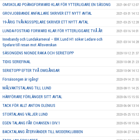
OMSKOLAD POÄNGFORWARD KLAR FÖR YTTERLIGARE EN SÄSONG
2021-04-07 12:07
GROVJOBBANDE ANFALLARE SKRIVER ETT NYTT AVTAL
2021-03-31 14:12
19-ÅRIG TVÅVÄGSSPELARE SKRIVER ETT NYTT AVTAL
2021-03-25 12:28
LUNDA-FOSTRAD FORWARD KLAR FÖR YTTERLIGGARE TVÅ ÅR
2021-03-16 14:01
Innebandy och Lundakarneval – IBK Lund H1 söker Ledare och
2021-03-14 14:28
Spelare till resan mot Allsvenskan
SÄSONGENS NIONDE RAKA OCH SERIETOPP
2020-10-12 21:37
TIDIG SERIEFINAL
2020-10-08 21:23
SERIETOPP EFTER TVÅ OMGÅNGAR
2020-10-04 14:12
Försäsongen är igång!
2020-09-14 21:55
MÅLVAKTSTALANG TILL LUND
2020-08-11 14:25
HÄRFÖRARE FÖRLÄNGER SITT AVTAL
2020-06-15 15:55
TACK FÖR ALLT ANTON OLENIUS
2020-06-04 13:14
STORTALANG VÄLJER LUND
2020-05-25 15:12
EGEN TALANG FÅR CHANSEN I DIV.1
2020-05-18 15:06
BACKTALANG ÅTERVÄNDER TILL MODERKLUBBEN
2020-04-27 14:42