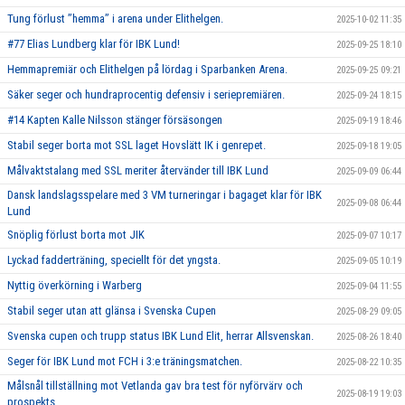
Tung förlust ’’hemma’’ i arena under Elithelgen.
2025-10-02 11:35
#77 Elias Lundberg klar för IBK Lund!
2025-09-25 18:10
Hemmapremiär och Elithelgen på lördag i Sparbanken Arena.
2025-09-25 09:21
Säker seger och hundraprocentig defensiv i seriepremiären.
2025-09-24 18:15
#14 Kapten Kalle Nilsson stänger försäsongen
2025-09-19 18:46
Stabil seger borta mot SSL laget Hovslätt IK i genrepet.
2025-09-18 19:05
Målvaktstalang med SSL meriter återvänder till IBK Lund
2025-09-09 06:44
Dansk landslagsspelare med 3 VM turneringar i bagaget klar för IBK
2025-09-08 06:44
Lund
Snöplig förlust borta mot JIK
2025-09-07 10:17
Lyckad fadderträning, speciellt för det yngsta.
2025-09-05 10:19
Nyttig överkörning i Warberg
2025-09-04 11:55
Stabil seger utan att glänsa i Svenska Cupen
2025-08-29 09:05
Svenska cupen och trupp status IBK Lund Elit, herrar Allsvenskan.
2025-08-26 18:40
Seger för IBK Lund mot FCH i 3:e träningsmatchen.
2025-08-22 10:35
Målsnål tillställning mot Vetlanda gav bra test för nyförvärv och
2025-08-19 19:03
prospekts.