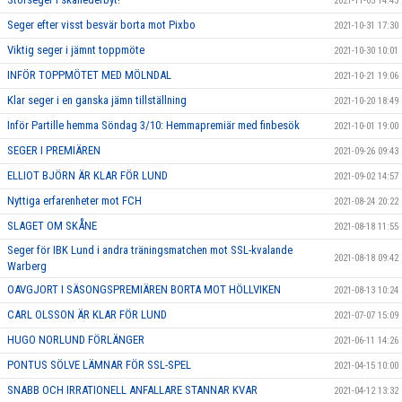
2021-11-05 14:43
Seger efter visst besvär borta mot Pixbo
2021-10-31 17:30
Viktig seger i jämnt toppmöte
2021-10-30 10:01
INFÖR TOPPMÖTET MED MÖLNDAL
2021-10-21 19:06
Klar seger i en ganska jämn tillställning
2021-10-20 18:49
Inför Partille hemma Söndag 3/10: Hemmapremiär med finbesök
2021-10-01 19:00
SEGER I PREMIÄREN
2021-09-26 09:43
ELLIOT BJÖRN ÄR KLAR FÖR LUND
2021-09-02 14:57
Nyttiga erfarenheter mot FCH
2021-08-24 20:22
SLAGET OM SKÅNE
2021-08-18 11:55
Seger för IBK Lund i andra träningsmatchen mot SSL-kvalande
2021-08-18 09:42
Warberg
OAVGJORT I SÄSONGSPREMIÄREN BORTA MOT HÖLLVIKEN
2021-08-13 10:24
CARL OLSSON ÄR KLAR FÖR LUND
2021-07-07 15:09
HUGO NORLUND FÖRLÄNGER
2021-06-11 14:26
PONTUS SÖLVE LÄMNAR FÖR SSL-SPEL
2021-04-15 10:00
SNABB OCH IRRATIONELL ANFALLARE STANNAR KVAR
2021-04-12 13:32