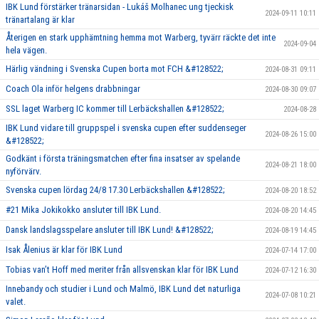
IBK Lund förstärker tränarsidan - Lukáš Molhanec ung tjeckisk
2024-09-11 10:11
tränartalang är klar
Återigen en stark upphämtning hemma mot Warberg, tyvärr räckte det inte
2024-09-04
hela vägen.
Härlig vändning i Svenska Cupen borta mot FCH &#128522;
2024-08-31 09:11
Coach Ola inför helgens drabbningar
2024-08-30 09:07
SSL laget Warberg IC kommer till Lerbäckshallen &#128522;
2024-08-28
IBK Lund vidare till gruppspel i svenska cupen efter suddenseger
2024-08-26 15:00
&#128522;
Godkänt i första träningsmatchen efter fina insatser av spelande
2024-08-21 18:00
nyförvärv.
Svenska cupen lördag 24/8 17.30 Lerbäckshallen &#128522;
2024-08-20 18:52
#21 Mika Jokikokko ansluter till IBK Lund.
2024-08-20 14:45
Dansk landslagsspelare ansluter till IBK Lund! &#128522;
2024-08-19 14:45
Isak Ålenius är klar för IBK Lund
2024-07-14 17:00
Tobias van’t Hoff med meriter från allsvenskan klar för IBK Lund
2024-07-12 16:30
Innebandy och studier i Lund och Malmö, IBK Lund det naturliga
2024-07-08 10:21
valet.