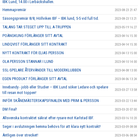
IBK Lund, 14.00 i Lerbäckshallen.
Hemmapremiär
2023-08-23 21:47
Säsongspremiär 8/8, Höllviken IBF – IBK lund, 5-5 vid full tid.
2023-08-23 13:21
TALANG TAR STEGET UPP TILL A-TRUPPEN
2023-05-19 16:27
POÄNGKUNG FÖRLÄNGER SITT AVTAL
2023-04-16 15:30
LINDQVIST FÖRLÄNGER SITT KONTRAKT
2023-04-14 15:30
NYTT KONTRAKT FÖR ELIAS PERSSON
2023-04-13 15:00
OLA PERSSON STANNAR I LUND
2023-04-10 14:00
SSL-SPELARE ÅTERVÄNDER TILL MODERKLUBBEN
2023-04-08 13:00
EGEN PRODUKT FÖRLÄNGER SITT AVTAL
2023-04-06 13:24
Innebandy - jobb eller Studier – IBK Lund söker Ledare och spelare
2023-03-27 13:58
till resan mot toppen!
INFÖR SKÅNEMÄSTERSKAPSFINALEN MED PRIM & PERSSON
2023-03-22 13:44
DM Final!
2023-03-20 07:00
Allsvenska kontraktet säkrat efter rysare mot Karlstad IBF.
2023-03-16 10:20
Seger i avslutningen hemma behövs för att klara nytt kontrakt!
2023-03-09 08:08
Äntligen över strecket!
2023-03-06 08:54