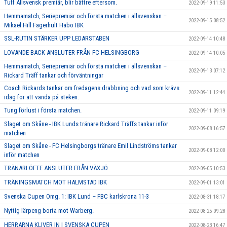
Tuff Allsvensk premiär, blir bättre eftersom.
2022-09-19 11:53
Hemmamatch, Seriepremiär och första matchen i allsvenskan –
2022-09-15 08:52
Mikael Hill Fagerhult Habo IBK
SSL-RUTIN STÄRKER UPP LEDARSTABEN
2022-09-14 10:48
LOVANDE BACK ANSLUTER FRÅN FC HELSINGBORG
2022-09-14 10:05
Hemmamatch, Seriepremiär och första matchen i allsvenskan –
2022-09-13 07:12
Rickard Träff tankar och förväntningar
Coach Rickards tankar om fredagens drabbning och vad som krävs
2022-09-11 12:44
idag för att vända på steken.
Tung förlust i första matchen.
2022-09-11 09:19
Slaget om Skåne - IBK Lunds tränare Rickard Träffs tankar inför
2022-09-08 16:57
matchen
Slaget om Skåne - FC Helsingborgs tränare Emil Lindströms tankar
2022-09-08 12:00
inför matchen
TRÄNARLÖFTE ANSLUTER FRÅN VÄXJÖ
2022-09-05 10:53
TRÄNINGSMATCH MOT HALMSTAD IBK
2022-09-01 13:01
Svenska Cupen Omg. 1: IBK Lund – FBC karlskrona 11-3
2022-08-31 18:17
Nyttig lärpeng borta mot Warberg.
2022-08-25 09:28
HERRARNA KLIVER IN I SVENSKA CUPEN
2022-08-23 16:47