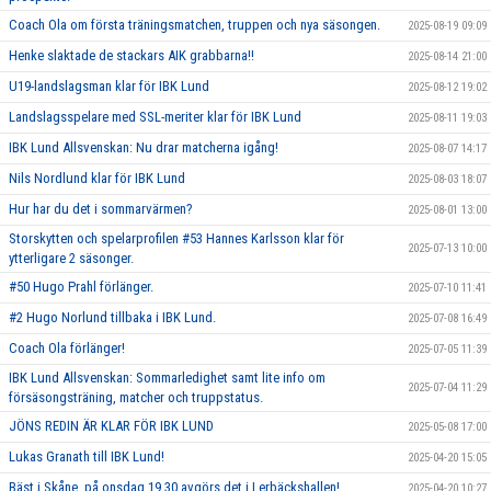
Coach Ola om första träningsmatchen, truppen och nya säsongen.
2025-08-19 09:09
Henke slaktade de stackars AIK grabbarna!!
2025-08-14 21:00
U19-landslagsman klar för IBK Lund
2025-08-12 19:02
Landslagsspelare med SSL-meriter klar för IBK Lund
2025-08-11 19:03
IBK Lund Allsvenskan: Nu drar matcherna igång!
2025-08-07 14:17
Nils Nordlund klar för IBK Lund
2025-08-03 18:07
Hur har du det i sommarvärmen?
2025-08-01 13:00
Storskytten och spelarprofilen #53 Hannes Karlsson klar för
2025-07-13 10:00
ytterligare 2 säsonger.
#50 Hugo Prahl förlänger.
2025-07-10 11:41
#2 Hugo Norlund tillbaka i IBK Lund.
2025-07-08 16:49
Coach Ola förlänger!
2025-07-05 11:39
IBK Lund Allsvenskan: Sommarledighet samt lite info om
2025-07-04 11:29
försäsongsträning, matcher och truppstatus.
JÖNS REDIN ÄR KLAR FÖR IBK LUND
2025-05-08 17:00
Lukas Granath till IBK Lund!
2025-04-20 15:05
Bäst i Skåne, på onsdag 19.30 avgörs det i Lerbäckshallen!
2025-04-20 10:27