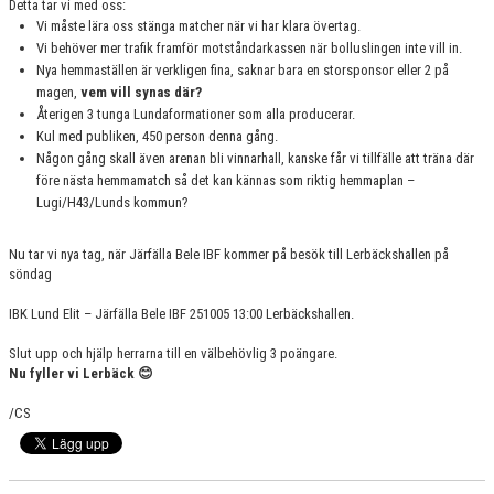
Detta tar vi med oss:
Vi måste lära oss stänga matcher när vi har klara övertag.
Vi behöver mer trafik framför motståndarkassen när bolluslingen inte vill in.
Nya hemmaställen är verkligen fina, saknar bara en storsponsor eller 2 på
magen,
vem vill synas där?
Återigen 3 tunga Lundaformationer som alla producerar.
Kul med publiken, 450 person denna gång.
Någon gång skall även arenan bli vinnarhall, kanske får vi tillfälle att träna där
före nästa hemmamatch så det kan kännas som riktig hemmaplan –
Lugi/H43/Lunds kommun?
Nu tar vi nya tag, när Järfälla Bele IBF kommer på besök till Lerbäckshallen på
söndag
IBK Lund Elit – Järfälla Bele IBF 251005 13:00 Lerbäckshallen.
Slut upp och hjälp herrarna till en välbehövlig 3 poängare.
Nu fyller vi Lerbäck
😊
/CS