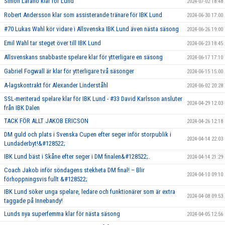
Simon Laraño klar för Lund
2024-07-02 18:48
Robert Andersson klar som assisterande tränare för IBK Lund
2024-06-30 17:00
#70 Lukas Wahl kör vidare i Allsvenska IBK Lund även nästa säsong
2024-06-26 19:00
Emil Wahl tar steget över till IBK Lund
2024-06-23 18:45
Allsvenskans snabbaste spelare klar för ytterligare en säsong
2024-06-17 17:10
Gabriel Fogwall är klar för ytterligare två säsonger
2024-06-15 15:00
A-lagskontrakt för Alexander Linderståhl
2024-06-02 20:28
SSL-meriterad spelare klar för IBK Lund - #33 David Karlsson ansluter
2024-04-29 12:03
från IBK Dalen
TACK FÖR ALLT JAKOB ERICSON
2024-04-26 12:18
DM guld och plats i Svenska Cupen efter seger inför storpublik i
2024-04-14 22:03
Lundaderbyt!&#128522;
IBK Lund bäst i Skåne efter seger i DM finalen&#128522;.
2024-04-14 21:29
Coach Jakob inför söndagens stekheta DM final! – Blir
2024-04-10 09:10
förhoppningsvis fullt &#128522;
IBK Lund söker unga spelare, ledare och funktionärer som är extra
2024-04-08 09:53
taggade på Innebandy!
Lunds nya superfemma klar för nästa säsong
2024-04-05 12:56