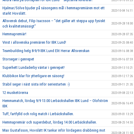
2023-10-10 09:25
Hjalmar/Sölve bjuder på säsongens mål i hemmapremiären mot ett
2023-10-04 16:11
starkt Hovslätt.
Allsvensk debut, Filip Isacsson – ’’det gäller att steppa upp fysiskt
2023-09-28 18:00
och kvalitetsmässigt’’
Hemmapremiär!
2023-09-28 07:35
Vinst i allsvenska premiären för IBK Lund!
2023-09-25 08:40
Teambuilding helg 8-9/9 IBK Lund Elit Herrar Allsvenskan
2023-09-16 08:38
Storseger i genrepet
2023-09-16 07:59
Superhett Lundaderby väntar i genrepet!
2023-09-13 10:21
Klubbikon klar för ytterligare en säsong!
2023-09-12 17:26
Stabil seger i näst sista inför seriestarten :-)
2023-09-11 21:35
12 musketörerna
2023-09-08 22:13
Hemmamatch, lördag 9/9 13.00 Lerbäckshallen IBK Lund – Olofström
2023-09-06 16:49
IBK
Tuff, fartfylld och rolig match i Lerbäckshallen.
2023-09-01 13:29
Hemmapremiär och superdebut, lördag 14.00 Lerbäckshallen.
2023-08-25 14:55
Max Gustafsson, Hovslätt IK tankar inför lördagens drabbning mot
2023-08-24 11:50