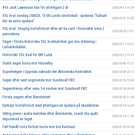
#16 Jack Lawesson klar för ytterligare 2 år
2025-04-13 14:39
SSL kval söndag 250323, 13:00 Lunds idrottshall - spelarna ''fullsatt
2025-03-21 15:02
blir en extra spelare''
SSL kval: Snöplig bortaförlust efter att ha varit i förarsätet sista 2
2025-03-20 13:57
perioderna.
Seger i första historiska SSL kvalmatchen gav bra stämning i
2025-03-17 14:11
Lerbäckshallen.
Historiskt SSL kval för IBK Lund.
2025-03-12 15:15
Stabil seger borta mot Hässelby.
2025-03-06 19:27
Superhelgen i Uppsala säkrade det Allsvenska kontraktet.
2025-03-04 22:13
Seger efter sent avgörande mot Sundsvall FBC.
2025-02-26 10:04
Segerintervju efter sena 5-4 vinsten mot Sundsvall FBC
2025-02-24 09:49
Första segern efter återstarten!
2025-02-20 11:58
Dyrköpt bortaförlust med ytterligare en spelare på skadelistan.
2025-02-18 16:24
Viktig pinne i andra matchen efter återstarten, coach Ola sjukt
2025-02-14 11:00
imponerad av laget.
Fall framåt trots förlust borta mot bra Karlstad.
2025-01-09 07:58