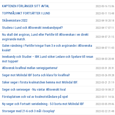
KAPTENEN FÖRLÄNGER SITT AVTAL
2022-05-16 15:06
TOPPMÅLVAKT FORTSÄTTER I LUND
2022-05-11 15:48
Skånemästare 2022
2022-04-18 20:18
Studera i Lund och Allsvenskt innebandyspel?
2022-04-17 07:11
Nu skall det avgöras, Lund eller Partille till Allsvenskan i en direkt
2022-04-07 21:15
avgörande match.
Galen vändning i Partille tvingar fram 3:e och avgörande i Allsvenska
2022-04-07 11:43
kvalet!
Innebandy och Studier – IBK Lund söker Ledare och Spelare till resan
2022-04-03 20:44
mot toppen!
Allsvensk kvalfinal mellan seriegiganterna!
2022-03-31 20:31
Seger mot Mölndal IBF borta och klara för kvalfinal!
2022-03-26 09:28
Säker seger i första kvalmatchen hemma mot Mölndal IBF.
2022-03-21 21:19
Seger och serieseger - Nu väntar Allsvenskt kval
2022-03-18 08:27
Förstaplatsen och val av kvalmotståndare på spel
2022-03-11 14:56
Ny seger och Fortsatt serieledning - 5-3 borta mot Mölndal IBF
2022-03-05 09:46
Storseger med 21-6 och 3 mål i boxplay!
2022-02-22 21:48