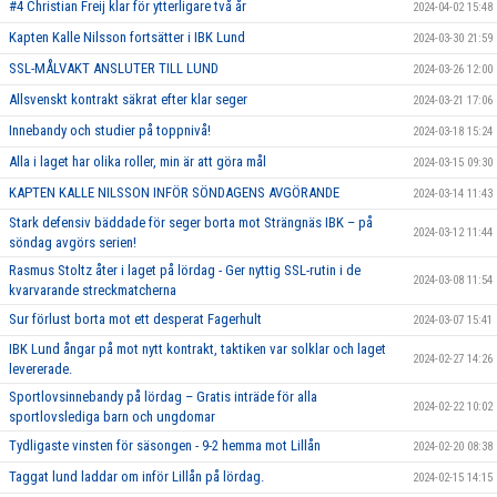
#4 Christian Freij klar för ytterligare två år
2024-04-02 15:48
Kapten Kalle Nilsson fortsätter i IBK Lund
2024-03-30 21:59
SSL-MÅLVAKT ANSLUTER TILL LUND
2024-03-26 12:00
Allsvenskt kontrakt säkrat efter klar seger
2024-03-21 17:06
Innebandy och studier på toppnivå!
2024-03-18 15:24
Alla i laget har olika roller, min är att göra mål
2024-03-15 09:30
KAPTEN KALLE NILSSON INFÖR SÖNDAGENS AVGÖRANDE
2024-03-14 11:43
Stark defensiv bäddade för seger borta mot Strängnäs IBK – på
2024-03-12 11:44
söndag avgörs serien!
Rasmus Stoltz åter i laget på lördag - Ger nyttig SSL-rutin i de
2024-03-08 11:54
kvarvarande streckmatcherna
Sur förlust borta mot ett desperat Fagerhult
2024-03-07 15:41
IBK Lund ångar på mot nytt kontrakt, taktiken var solklar och laget
2024-02-27 14:26
levererade.
Sportlovsinnebandy på lördag – Gratis inträde för alla
2024-02-22 10:02
sportlovslediga barn och ungdomar
Tydligaste vinsten för säsongen - 9-2 hemma mot Lillån
2024-02-20 08:38
Taggat lund laddar om inför Lillån på lördag.
2024-02-15 14:15