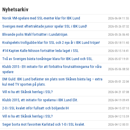
Nyhetsarkiv
Norsk VM-spelare med SSL-meriter klar för IBK Lund
2026-06-04 11:55
Sveriges mest eftertraktade junior spelar SSL i IBK Lund!
2026-05-26 07:32
Blivande polis Wahl fortsätter i Lundatröjan.
2026-05-26 06:40
Kvalspelets trollgubbe klar för SSL och 2 nya år i IBK Lund tröjan!
2026-05-18 11:40
#14 Kapten Kalle Nilsson fortsätter leda laget i SSL
2026-05-15 14:41
Två av Sveriges bästa tonåringar klara för IBK Lund och SSL.
2026-05-07 19:01
Klubb 2015 - Ett initiativ för att förbättra förutsättningarna för våra
2026-05-06 08:50
spelare
DM Guld: IBK Lund befäster sin plats som Skånes bästa lag – extra
2026-05-01 22:04
kul med TV sporten på plats.
Vill ni ha ett Skånsk herrlag i SSL?
2026-04-21 07:08
Klubb 2015, ett initiativ för spelarna i IBK Lund Elit.
2026-04-19 09:49
2-0 i SSL kvalet inför fullsatt och böljande IH
2026-04-15 07:10
Vill ni ha ett Skånsk herrlag i SSL?
2026-04-12 15:59
Seger borta mot favoriten Karlstad och 1-0 i SSL kvalet.
2026-04-12 00:51