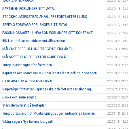
TACK JAN ECKHARDT
2020-04-22 12:17
KAPTENEN FÖRLÄNGER SITT AVTAL
2020-04-15 12:30
STOCKHOLMSFOSTRAD ANFALLARE FORTSÄTTER I LUND
2020-04-09 18:30
SPEEDIG FORWARD FÖRLÄNGER SITT AVTAL
2020-04-07 14:52
PASSNINGSSÄKER LUNDA-SON FÖRLÄNGER SITT KONTRAKT
2020-04-02 18:35
IBK Lund H1 satsar vidare mot Allsvenskan.
2020-03-29 17:56
MÅLVAKT FÖRBLIR LUND TROGEN FLERA ÅR TILL
2020-03-16 21:00
MÅLSKYTT KLAR FÖR YTTERLIGARE TVÅ ÅR
2020-03-13 18:57
Tunga pjäser signar för framtiden
2020-03-06 20:17
Kaptenen och Matchens MVP om läget i laget och de 7 poängen
2020-03-03 19:13
H1 KLARA FÖR ALLSVENSKT KVAL
2020-03-02 21:50
Segertåget fortsätter - sjunde raka och fortsatt serieledning
2020-02-16 20:15
6 raka och serieledning!
2020-02-13 22:27
Stark derbyvinst på bortaplan
2020-02-03 21:23
Tung bortavinst mot Munka-Ljungby , ger andraplats i tabellen!
2020-01-27 20:46
Viktig seger i Nya hemma borgen!!
2020-01-24 18:20