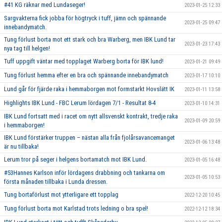
#41 KG räknar med Lundaseger!
2023-01-25 12:33
Sargvakterna fick jobba för högtryck i tuff, jämn och spännande
2023-01-25 09:47
innebandymatch.
Tung förlust borta mot ett stark och bra Warberg, men IBK Lund tar
2023-01-23 17:43
nya tag till helgen!
Tuff uppgift väntar med topplaget Warberg borta för IBK lund!
2023-01-21 09:49
Tung förlust hemma efter en bra och spännande innebandymatch
2023-01-17 10:10
Lund går för fjärde raka i hemmaborgen mot formstarkt Hovslätt IK
2023-01-11 13:58
Highlights IBK Lund - FBC Lerum lördagen 7/1 - Resultat 8-4
2023-01-10 14:31
IBK Lund fortsatt med i racet om nytt allsvenskt kontrakt, tredje raka
2023-01-09 20:59
i hemmaborgen!
IBK Lund förstärker truppen – nästan alla från fjolårsavancemanget
2023-01-06 13:48
är nu tillbaka!
Lerum tror på seger i helgens bortamatch mot IBK Lund.
2023-01-05 16:48
#53Hannes Karlson inför lördagens drabbning och tankarna om
2023-01-05 10:53
första månaden tillbaka i Lunda dressen.
Tung bortaförlust mot ytterligare ett topplag
2022-12-20 10:45
Tung förlust borta mot Karlstad trots ledning o bra spel!
2022-12-12 18:34