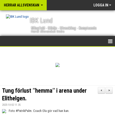
HERRAR ALLSVENSKAN
LOGGA IN
IBK Lund
Mångfald - Glädje - Utveckling - Kompisanda
Herrar Allsvenskan Södra
HEM
NYHETER
KALENDER
TRUPPEN
Tung förlust ’’hemma’’ i arena under
<
>
GÄSTBOK
Elithelgen.
2025-10-02 11:35
BILDGALLERI
Foto #PatrikPalm. Coach Ola gör vad han kan.