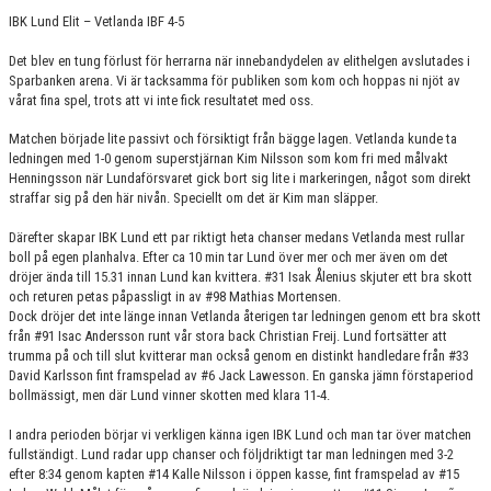
KONTAKT
IBK Lund Elit – Vetlanda IBF 4-5
MATCHER
Det blev en tung förlust för herrarna när innebandydelen av elithelgen avslutades i
Sparbanken arena.
Vi är tacksamma för publiken som kom och hoppas ni njöt av
vårat fina spel, trots att vi inte fick resultatet med oss.
HERRAR ALLSVENSKAN 25/26
Matchen började lite passivt och försiktigt från bägge lagen. Vetlanda kunde ta
SKÅNEMÄSTERSKAPEN 21/22
ledningen med 1-0 genom superstjärnan Kim Nilsson som kom fri med målvakt
Henningsson när Lundaförsvaret gick bort sig lite i markeringen, något som direkt
straffar sig på den här nivån. Speciellt om det är Kim man släpper.
Därefter skapar IBK Lund ett par riktigt heta chanser medans Vetlanda mest rullar
boll på egen planhalva. Efter ca 10 min tar Lund över mer och mer även om det
dröjer ända till 15.31 innan Lund kan kvittera. #31 Isak Ålenius skjuter ett bra skott
och returen petas påpassligt in av #98 Mathias Mortensen.
Dock dröjer det inte länge innan Vetlanda återigen tar ledningen genom ett bra skott
från #91 Isac Andersson runt vår stora back Christian Freij. Lund fortsätter att
trumma på och till slut kvitterar man också genom en distinkt handledare från #33
David Karlsson fint framspelad av #6 Jack Lawesson. En ganska jämn förstaperiod
bollmässigt, men där Lund vinner skotten med klara 11-4.
I andra perioden börjar vi verkligen känna igen IBK Lund och man tar över matchen
fullständigt. Lund radar upp chanser och följdriktigt tar man ledningen med 3-2
efter 8:34 genom kapten #14 Kalle Nilsson i öppen kasse, fint framspelad av #15