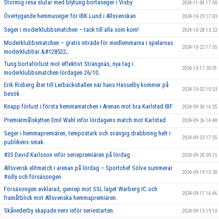
Stormig resa slutar med blytung bortaseger i Visby
2024-11-04 17:00
Övertygande hemmaseger för IBK Lund i Allsvenskan
2024-10-29 17:03
Seger i moderklubbsmatchen – tack till alla som kom!
2024-10-28 13:22
Moderklubbsmatchen – gratis inträde för medlemmarna i spelarnas
2024-10-22 17:55
moderklubbar &#128522;.
Tung bortaförlust mot effektivt Strängnäs, nya tag i
2024-10-17 20:01
moderklubbsmatchen lördagen 26/10.
Erik Risberg åter till Lerbäckshallen när hans Hässelby kommer på
2024-10-02 10:53
besök
Knapp förlust i första hemmamatchen i Arenan mot bra Karlstad IBF
2024-09-30 16:25
Premiärmålskytten Emil Wahl inför lördagens match mot Karlstad
2024-09-26 14:48
Seger i hemmapremiären, tempostark och svängig drabbning helt i
2024-09-23 17:55
publikens smak.
#33 David Karlsson inför seriepremiären på lördag
2024-09-20 09:15
Allsvensk elitmatch i arenan på lördag – Sportchef Sölve summerar
2024-09-19 10:30
#silly och försäsongen
Försäsongen avklarad, genrep mot SSL laget Warberg IC och
2024-09-17 16:46
framåtblick mot Allsvenska hemmapremiären.
Skånederby skapade nerv inför seriestarten.
2024-09-13 19:10