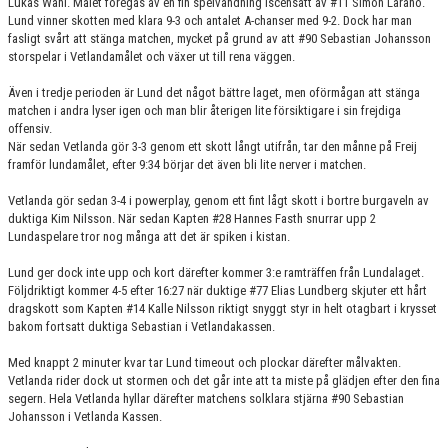
Lukas Wahl. Målet föregås av en fin spelvändning iscensatt av #11 Simon Laraño.
Lund vinner skotten med klara 9-3 och antalet A-chanser med 9-2. Dock har man
fasligt svårt att stänga matchen, mycket på grund av att #90 Sebastian Johansson
storspelar i Vetlandamålet och växer ut till rena väggen.
Även i tredje perioden är Lund det något bättre laget, men oförmågan att stänga
matchen i andra lyser igen och man blir återigen lite försiktigare i sin frejdiga
offensiv.
När sedan Vetlanda gör 3-3 genom ett skott långt utifrån, tar den månne på Freij
framför lundamålet, efter 9:34 börjar det även bli lite nerver i matchen.
Vetlanda gör sedan 3-4 i powerplay, genom ett fint lågt skott i bortre burgaveln av
duktiga Kim Nilsson. När sedan Kapten #28 Hannes Fasth snurrar upp 2
Lundaspelare tror nog många att det är spiken i kistan.
Lund ger dock inte upp och kort därefter kommer 3:e ramträffen från Lundalaget.
Följdriktigt kommer 4-5 efter 16:27 när duktige #77 Elias Lundberg skjuter ett hårt
dragskott som Kapten #14 Kalle Nilsson riktigt snyggt styr in helt otagbart i krysset
bakom fortsatt duktiga Sebastian i Vetlandakassen.
Med knappt 2 minuter kvar tar Lund timeout och plockar därefter målvakten.
Vetlanda rider dock ut stormen och det går inte att ta miste på glädjen efter den fina
segern. Hela Vetlanda hyllar därefter matchens solklara stjärna #90 Sebastian
Johansson i Vetlanda Kassen.