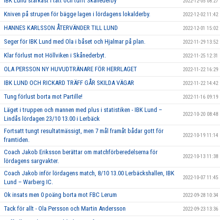
IBK Lund starkast i tätt och tufft Skånederby
2022-12-05 08:27
Kniven på strupen för bägge lagen i lördagens lokalderby.
2022-12-02 11:42
HANNES KARLSSON ÅTERVÄNDER TILL LUND
2022-12-01 15:02
Seger för IBK Lund med Ola i båset och Hjalmar på plan.
2022-11-29 13:52
Klar förlust mot Höllviken i Skånederbyt.
2022-11-25 12:31
OLA PERSSON NY HUVUDTRÄNARE FÖR HERRLAGET
2022-11-22 16:29
IBK LUND OCH RICKARD TRÄFF GÅR SKILDA VÄGAR
2022-11-22 14:42
Tung förlust borta mot Partille!
2022-11-16 09:19
Läget i truppen och mannen med plus i statistiken - IBK Lund –
2022-10-20 08:48
Lindås lördagen 23/10 13.00 i Lerbäck
Fortsatt tungt resultatmässigt, men 7 mål framåt bådar gott för
2022-10-19 11:14
framtiden.
Coach Jakob Eriksson berättar om matchförberedelserna för
2022-10-13 11:38
lördagens sargvakter.
Coach Jakob inför lördagens match, 8/10 13.00 Lerbäckshallen, IBK
2022-10-07 11:45
Lund – Warberg IC.
Ok insats men 0 poäng borta mot FBC Lerum
2022-09-28 10:34
Tack för allt - Ola Persson och Martin Andersson
2022-09-23 13:36