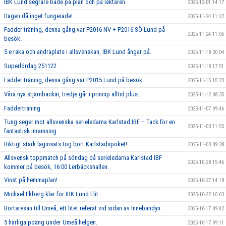
IBK Lund segrare både på plan och på läktaren.
2025-12-01 14:17
Dagen då inget fungerade!
2025-11-24 11:22
Fadder träning, denna gång var P2016 NV + P2016 SÖ Lund på
2025-11-24 11:05
besök.
5:e raka och andraplats i allsvenskan, IBK Lund ångar på.
2025-11-18 20:04
Superlördag 251122
2025-11-18 17:51
Fadder träning, denna gång var P2015 Lund på besök
2025-11-15 15:23
Våra nya stjärnbackar, tredje går i princip alltid plus.
2025-11-12 08:35
Fadderträning
2025-11-07 09:46
Tung seger mot allsvenska serieledarna Karlstad IBF – Tack för en
2025-11-03 11:55
fantastisk inramning
Riktigt stark laginsats tog bort Karlstadspöket!
2025-11-03 09:38
Allsvensk toppmatch på söndag då serieledarna Karlstad IBF
2025-10-28 15:46
kommer på besök, 16:00 Lerbäckshallen.
Vinst på hemmaplan!
2025-10-27 14:18
Michael Ekberg klar för IBK Lund Elit
2025-10-22 10:03
Bortaresan till Umeå, ett litet referat vid sidan av Innebandyn.
2025-10-17 09:42
5 härliga poäng under Umeå helgen.
2025-10-17 09:11