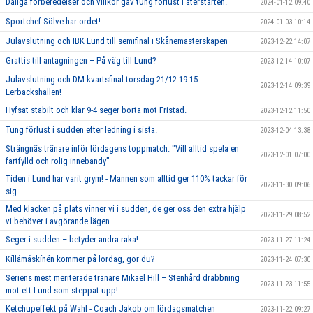
Dåliga förberedelser och villkor gav tung förlust i återstarten.
2024-01-12 09:40
Sportchef Sölve har ordet!
2024-01-03 10:14
Julavslutning och IBK Lund till semifinal i Skånemästerskapen
2023-12-22 14:07
Grattis till antagningen – På väg till Lund?
2023-12-14 10:07
Julavslutning och DM-kvartsfinal torsdag 21/12 19.15
2023-12-14 09:39
Lerbäckshallen!
Hyfsat stabilt och klar 9-4 seger borta mot Fristad.
2023-12-12 11:50
Tung förlust i sudden efter ledning i sista.
2023-12-04 13:38
Strängnäs tränare inför lördagens toppmatch: "Vill alltid spela en
2023-12-01 07:00
fartfylld och rolig innebandy"
Tiden i Lund har varit grym! - Mannen som alltid ger 110% tackar för
2023-11-30 09:06
sig
Med klacken på plats vinner vi i sudden, de ger oss den extra hjälp
2023-11-29 08:52
vi behöver i avgörande lägen
Seger i sudden – betyder andra raka!
2023-11-27 11:24
Kíllámáskínén kommer på lördag, gör du?
2023-11-24 07:30
Seriens mest meriterade tränare Mikael Hill – Stenhård drabbning
2023-11-23 11:55
mot ett Lund som steppat upp!
Ketchupeffekt på Wahl - Coach Jakob om lördagsmatchen
2023-11-22 09:27