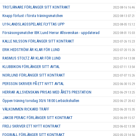
TROTJÄNARE FÖRLÄNGER SITT KONTRAKT
2022-08-16 16:46
Knapp förlust i första träningsmatchen
2022-08-13 07:21
U19-LANDSLAGSSPELARE FLYTTAS UPP
2022-08-05 15:12
Försäsongsmatcher IBK Lund Herrar Allsvenskan - uppdaterad
2022-08-01 15:03
KALLE NILSSON FÖRLÄNGER SITT KONTRAKT
2022-07-26 15:23
ERIK HEDSTRÖM ÄR KLAR FÖR LUND
2022-07-20 15:26
RASMUS STOLTZ ÄR KLAR FÖR LUND
2022-07-14 13:08
KLUBBIKON FÖRLÄNGER SITT AVTAL
2022-07-11 13:54
NORLUND FÖRLÄNGER SITT KONTRAKT
2022-07-07 15:26
PERSSON SKRIVER PÅ ETT NYTT AVTAL
2022-06-30 15:29
HERRAR ALLSVENSKAN PRISAS MED ÅRETS PRESTATION
2022-06-29 13:25
Öppen träning torsdag 30/6 18:00 Lerbäckshallen
2022-06-27 20:42
VÄLKOMMEN RICKARD TRÄFF
2022-06-20 15:35
JAKOB PERAIC FÖRLÄNGER SITT KONTRAKT
2022-06-09 15:57
FREIJ SKRIVER ETT NYTT KONTRAKT
2022-06-02 13:38
FOGWALL FÖRLÄNGER SITT KONTRAKT
2022-05-23 14:56