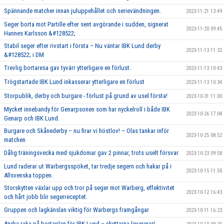
Spännande matcher innan juluppehållet och serievändningen.
2023-11-21 13:49
Seger borta mot Partille efter sent avgörande i sudden, signerat
2023-11-20 09:45
Hannes Karlsson &#128522;
Stabil seger efter rivstart i första – Nu väntar IBK Lund derby
2023-11-13 11:32
&#128522; i DM
Trevlig bortaresa gav tyvärr ytterligare en förlust.
2023-11-13 10:43
Trögstartade IBK Lund inkasserar ytterligare en förlust
2023-11-13 10:34
Storpublik, derby och burgare - förlust på grund av usel första!
2023-10-31 11:00
Mycket innebandy för Genarpsonen som har nyckelroll i både IBK
2023-10-26 17:04
Genarp och IBK Lund.
Burgare och Skånederby – nu firar vi höstlov! – Olas tankar inför
2023-10-25 08:52
matchen
Dålig träningsvecka med sjukdomar gav 2 pinnar, trots uselt försvar
2023-10-23 09:58
Lund raderar ut Warbergsspöket, tar tredje segern och hakar på i
2023-10-15 11:50
Allsvenska toppen.
Storskytten växlar upp och tror på seger mot Warberg, effektivitet
2023-10-12 16:43
och hårt jobb blir segerreceptet.
Gruppen och lagkänslan viktig för Warbergs framgångar
2023-10-11 16:23
Andra raka på bortaplan för IBK Lund – skyttarna levererar!