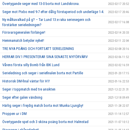
Övertygande seger med 13-0 borta mot Landskrona.
2022-02-17 20:52
Seger mot Pixbo med 9-7 efter dålig förstaperiod och underläge 1-4.
2022-02-17 20:46
Ny målkavalkad på g? – Tar Lund 13:e raka seriesegern och
2022-02-17 16:08
förstärker serieledningen?
Försvarsgeneralen förlänger!
2022-02-14 20:33
Hemmamatch betyder nyhet!
2022-02-11 22:04
TRE NYA POÄNG OCH FORTSATT SERIELEDNING
2022-02-08 20:16
HERRAR DIV.1 PRESENTERAR SINA SENASTE NYFÖRVÄRV
2022-02-06 11:52
Vårens första silly Bomb från IBK Lund
2022-02-02 16:59
Serieledning och seger i seriefinalen borta mot Partille
2022-01-20 17:15
Historisk DM-final väntar för H1!
2022-01-16 22:53
Seger i toppmatch med tre ansikten
2021-12-22 21:31
Seger efter galen vändning
2021-12-18 09:49
Härlig seger i frejdig match borta mot Munka Ljungby!
2021-11-28 22:07
Proppen ur i DM
2021-11-14 12:57
Övertygande spel och 3 sköna poäng borta mot Halmstad
2021-11-07 10:12
Storseger i skånederbyt!