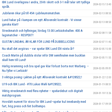
IBK Lund överlägsna I andra, 20-8 i skott och 3-1 mål talar sitt tydliga
2024-02-15 13:40
språk.
Jubilaren ökar på till 454 i jubileumsmatchen.
2024-02-13 08:55
Lund hakar på i kampen om nytt Allsvenskt kontrakt - Vi vinner
2024-02-13 08:50
ganska klart!
Streckmatch och hyllningar, lördag 13.00 Lerbäckshallen. 400 A-
2024-02-08 11:58
lagsmatcher – RESPEKT!
GUSTAV LINDAHL ÄR KLAR FÖR LUND PÅ DUBBELLICENS
2024-02-07 11:45
Nu skall det avgöras – var spelar IBK Lund Elit nästa år?
2024-02-05 15:00
Coach Martin på dubbla stolar inför DM semifinalen men bucklan
2024-02-05 11:55
skall hem till Lund!
Härlig inramning och bra spel gav klar förlust borta mot Warberg. –
2024-02-05 09:01
Nu fyller vi Lerbäck!
3 viktiga poäng i jakten på nytt Allsvenskt kontrakt &#128522;!
2024-01-22 12:03
U19 och IBK Lund - #70 Lukas Wahl &#128522;
2024-01-19 08:51
Viktig streckmatch med flera nyheter – spelardebut och digitalt
2024-01-18 13:26
matchprogram.
Hovslätt numret för stora för IBK Lund–spelar kul innebandy med
2024-01-17 09:59
fart, hög press och fint bolltempo.