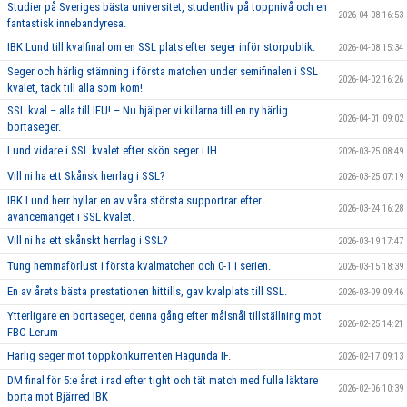
Studier på Sveriges bästa universitet, studentliv på toppnivå och en
2026-04-08 16:53
fantastisk innebandyresa.
IBK Lund till kvalfinal om en SSL plats efter seger inför storpublik.
2026-04-08 15:34
Seger och härlig stämning i första matchen under semifinalen i SSL
2026-04-02 16:26
kvalet, tack till alla som kom!
SSL kval – alla till IFU! – Nu hjälper vi killarna till en ny härlig
2026-04-01 09:02
bortaseger.
Lund vidare i SSL kvalet efter skön seger i IH.
2026-03-25 08:49
Vill ni ha ett Skånsk herrlag i SSL?
2026-03-25 07:19
IBK Lund herr hyllar en av våra största supportrar efter
2026-03-24 16:28
avancemanget i SSL kvalet.
Vill ni ha ett skånskt herrlag i SSL?
2026-03-19 17:47
Tung hemmaförlust i första kvalmatchen och 0-1 i serien.
2026-03-15 18:39
En av årets bästa prestationen hittills, gav kvalplats till SSL.
2026-03-09 09:46
Ytterligare en bortaseger, denna gång efter målsnål tillställning mot
2026-02-25 14:21
FBC Lerum
Härlig seger mot toppkonkurrenten Hagunda IF.
2026-02-17 09:13
DM final för 5:e året i rad efter tight och tät match med fulla läktare
2026-02-06 10:39
borta mot Bjärred IBK