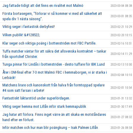
Jag fattade tidigt att det finns en rivalitet mot Malmö
2023-03-04 08:38
Första bortasegern, ’’förlorar vi så kommer vi med all säkerhet att
2023-03-01 08:35
spela div 1 nästa säsong’’.
Viktig seger i fantastisk derbyfest!
2023-02-21 10:29
Vilken publik! &#128522;
2023-02-20 10:15
Klar seger och viktiga poäng i bottenstriden mot FBC Partille.
2023-02-16 10:51
Tuffa matcher väntar för att säkra det allsvenska kontraktet – tankar
2023-02-14 11:29
från sportchef Christer.
Tunga pinnar för Lindås i bottenstriden - desto tuffare för IBK Lund
2023-02-13 10:00
Åter i DM-final efter 7-3 mot Malmö FBC i hemmaborgen, vi är starka i
2023-02-04 10:10
Lerbäck!
Matchens lirare och kanonskott från halva från formtoppad spelare
2023-02-01 10:54
#4 som satt farsan i arbete!
Fantastiskt läktarstöd under superlördagen.
2023-01-31 13:32
Viktig seger hemma mot Lillån inför stark hemmapublik
2023-01-30 17:49
Jag hatar att förlora. Finns inget värre än att skaka en motståndares
2023-01-27 08:32
hand efter en förlust.
Inför matchen och hur man blir poängkung – Isak Palmen Lillån
2023-01-26 08:58