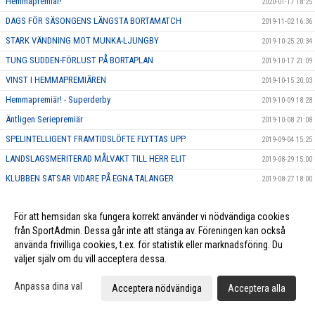
Hemmapremiär!
2020-01-17 18:25
DAGS FÖR SÄSONGENS LÄNGSTA BORTAMATCH
2019-11-02 16:36
STARK VÄNDNING MOT MUNKA-LJUNGBY
2019-10-25 20:34
TUNG SUDDEN-FÖRLUST PÅ BORTAPLAN
2019-10-17 21:09
VINST I HEMMAPREMIÄREN
2019-10-15 20:03
Hemmapremiär! - Superderby
2019-10-09 18:28
Äntligen Seriepremiär
2019-10-08 21:08
SPELINTELLIGENT FRAMTIDSLÖFTE FLYTTAS UPP
2019-09-04 15:25
LANDSLAGSMERITERAD MÅLVAKT TILL HERR ELIT
2019-08-29 15:00
KLUBBEN SATSAR VIDARE PÅ EGNA TALANGER
2019-08-27 18:00
TALANGFULL DUO SKRIVER NYA AVTAL
2019-08-09 19:03
För att hemsidan ska fungera korrekt använder vi nödvändiga cookies
POÄNGMASKIN ÄR KLAR FÖR LUND
2019-06-10 18:10
från SportAdmin. Dessa går inte att stänga av. Föreningen kan också
KRAFTFULL BACK ÄR KLAR FÖR HERR ELIT
2019-06-06 20:00
använda frivilliga cookies, t.ex. för statistik eller marknadsföring. Du
KARAKTÄRSSPELARE BLIR FÖRSTA NYFÖRVÄRVET FÖR HERR ELIT
väljer själv om du vill acceptera dessa.
2019-06-05 11:49
KLUBBLOJAL SPELARE FÖRLÄNGER FÖR YTTERLIGARE EN SÄSONG
2019-05-23 15:45
Anpassa dina val
Acceptera nödvändiga
Acceptera alla
EN AV SKÅNES BÄSTA BACKAR SIGNERAR NYTT AVTAL
2019-05-22 17:45