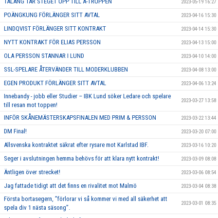
TALANG TAR STEGET UPP TILL A-TRUPPEN
2023-05-19 16:27
POÄNGKUNG FÖRLÄNGER SITT AVTAL
2023-04-16 15:30
LINDQVIST FÖRLÄNGER SITT KONTRAKT
2023-04-14 15:30
NYTT KONTRAKT FÖR ELIAS PERSSON
2023-04-13 15:00
OLA PERSSON STANNAR I LUND
2023-04-10 14:00
SSL-SPELARE ÅTERVÄNDER TILL MODERKLUBBEN
2023-04-08 13:00
EGEN PRODUKT FÖRLÄNGER SITT AVTAL
2023-04-06 13:24
Innebandy - jobb eller Studier – IBK Lund söker Ledare och spelare
2023-03-27 13:58
till resan mot toppen!
INFÖR SKÅNEMÄSTERSKAPSFINALEN MED PRIM & PERSSON
2023-03-22 13:44
DM Final!
2023-03-20 07:00
Allsvenska kontraktet säkrat efter rysare mot Karlstad IBF.
2023-03-16 10:20
Seger i avslutningen hemma behövs för att klara nytt kontrakt!
2023-03-09 08:08
Äntligen över strecket!
2023-03-06 08:54
Jag fattade tidigt att det finns en rivalitet mot Malmö
2023-03-04 08:38
Första bortasegern, ’’förlorar vi så kommer vi med all säkerhet att
2023-03-01 08:35
spela div 1 nästa säsong’’.