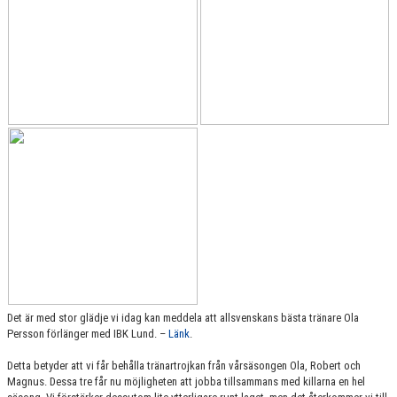
KONTAKT
MATCHER
HERRAR ALLSVENSKAN 25/26
SKÅNEMÄSTERSKAPEN 21/22
Det är med stor glädje vi idag kan meddela att allsvenskans bästa tränare Ola
Persson förlänger med IBK Lund. –
Länk
.
Detta betyder att vi får behålla tränartrojkan från vårsäsongen Ola, Robert och
Magnus. Dessa tre får nu möjligheten att jobba tillsammans med killarna en hel