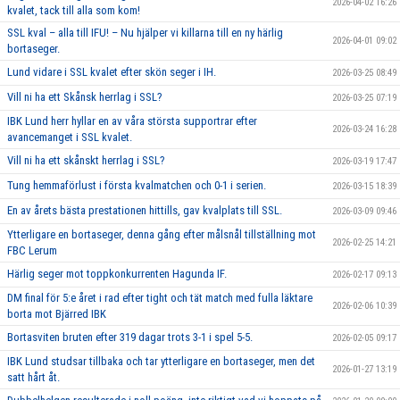
2026-04-02 16:26
kvalet, tack till alla som kom!
SSL kval – alla till IFU! – Nu hjälper vi killarna till en ny härlig
2026-04-01 09:02
bortaseger.
Lund vidare i SSL kvalet efter skön seger i IH.
2026-03-25 08:49
Vill ni ha ett Skånsk herrlag i SSL?
2026-03-25 07:19
IBK Lund herr hyllar en av våra största supportrar efter
2026-03-24 16:28
avancemanget i SSL kvalet.
Vill ni ha ett skånskt herrlag i SSL?
2026-03-19 17:47
Tung hemmaförlust i första kvalmatchen och 0-1 i serien.
2026-03-15 18:39
En av årets bästa prestationen hittills, gav kvalplats till SSL.
2026-03-09 09:46
Ytterligare en bortaseger, denna gång efter målsnål tillställning mot
2026-02-25 14:21
FBC Lerum
Härlig seger mot toppkonkurrenten Hagunda IF.
2026-02-17 09:13
DM final för 5:e året i rad efter tight och tät match med fulla läktare
2026-02-06 10:39
borta mot Bjärred IBK
Bortasviten bruten efter 319 dagar trots 3-1 i spel 5-5.
2026-02-05 09:17
IBK Lund studsar tillbaka och tar ytterligare en bortaseger, men det
2026-01-27 13:19
satt hårt åt.