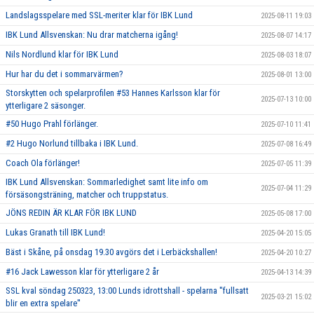
Landslagsspelare med SSL-meriter klar för IBK Lund
2025-08-11 19:03
IBK Lund Allsvenskan: Nu drar matcherna igång!
2025-08-07 14:17
Nils Nordlund klar för IBK Lund
2025-08-03 18:07
Hur har du det i sommarvärmen?
2025-08-01 13:00
Storskytten och spelarprofilen #53 Hannes Karlsson klar för
2025-07-13 10:00
ytterligare 2 säsonger.
#50 Hugo Prahl förlänger.
2025-07-10 11:41
#2 Hugo Norlund tillbaka i IBK Lund.
2025-07-08 16:49
Coach Ola förlänger!
2025-07-05 11:39
IBK Lund Allsvenskan: Sommarledighet samt lite info om
2025-07-04 11:29
försäsongsträning, matcher och truppstatus.
JÖNS REDIN ÄR KLAR FÖR IBK LUND
2025-05-08 17:00
Lukas Granath till IBK Lund!
2025-04-20 15:05
Bäst i Skåne, på onsdag 19.30 avgörs det i Lerbäckshallen!
2025-04-20 10:27
#16 Jack Lawesson klar för ytterligare 2 år
2025-04-13 14:39
SSL kval söndag 250323, 13:00 Lunds idrottshall - spelarna ''fullsatt
2025-03-21 15:02
blir en extra spelare''