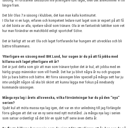
säsong. Vi förstärker dessutom lite ytterligare runt laget, men det återkommer vi till
längre fram.
Det blir Olas 7:e säsong i klubben, det kan man kalla kontinuitet.
I Ola har vi en lugn, erfaren och kompetent ledare runt laget som är expert på att få
ut det bästa av alla, spelare såväl som tränare. Ola är en fantastisk taktiker som vet
hur man förändrar en matchbild enligt sportchef Sölve.
Det är härligt att se att Ola och laget fortfarande har hungern att utvecklas och bli
bättre tillsammans.
Ytterligare en säsong med IBK Lund, hur sugen är du på att få jobba med
killarna och laget ytterligare ett år?
Det är just detta som gör att man som tränare tycker det är kul, att jobba med en
härlig grupp människor som vill framåt. Det har ju blivit några år nu och gruppen
blir ju bara bättre och bättre. Att förra säsongen blev speciell på många sett har ju
inte undgått någon så ska bli skönt att kunna lägga mer fokus på innebandy
kommande säsongen.
Många nya lag i årets allsvenska, vilka förväntningar har du på den ’’nya’’
serien?
Sjukt kul att möta massa nya lag igen, det var en stor anledning till jag förlängde
förra gången att det var en ny serie med nytt motstånd. Ja många nya lag i serien
som satsar ordentligt så det blir en sjukt tuff serie även detta år.