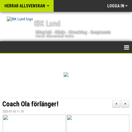
HERRAR ALLSVENSKAN
LOGGA IN
IBK Lund
Mångfald - Glädje - Utveckling - Kompisanda
Herrar Allsvenskan Södra
HEM
NYHETER
KALENDER
TRUPPEN
Coach Ola förlänger!
<
>
GÄSTBOK
2025-07-05 11:39
BILDGALLERI