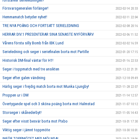
förstärker serieledningen?
Försvarsgeneralen förlänger!
2022-02-14 20:33
Hemmamatch betyder nyhet!
2022-02-11 22:04
TRE NYA POÄNG OCH FORTSATT SERIELEDNING
2022-02-08 20:16
HERRAR DIV.1 PRESENTERAR SINA SENASTE NYFÖRVÄRV
2022-02-06 11:52
Vårens första silly Bomb från IBK Lund
2022-02-02 16:59
Serieledning och seger i seriefinalen borta mot Partille
2022-01-20 17:15
Historisk DM-final väntar för H1!
2022-01-16 22:53
Seger i toppmatch med tre ansikten
2021-12-22 21:31
Seger efter galen vändning
2021-12-18 09:49
Härlig seger i frejdig match borta mot Munka Ljungby!
2021-11-28 22:07
Proppen ur i DM
2021-11-14 12:57
Övertygande spel och 3 sköna poäng borta mot Halmstad
2021-11-07 10:12
Storseger i skånederbyt!
2021-11-05 14:43
Seger efter visst besvär borta mot Pixbo
2021-10-31 17:30
Viktig seger i jämnt toppmöte
2021-10-30 10:01
INFÖR TOPPMÖTET MED MÖLNDAL
2021-10-21 19:06