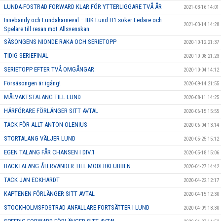
LUNDA-FOSTRAD FORWARD KLAR FÖR YTTERLIGGARE TVÅ ÅR
2021-03-16 14:01
Innebandy och Lundakarneval – IBK Lund H1 söker Ledare och
2021-03-14 14:28
Spelare till resan mot Allsvenskan
SÄSONGENS NIONDE RAKA OCH SERIETOPP
2020-10-12 21:37
TIDIG SERIEFINAL
2020-10-08 21:23
SERIETOPP EFTER TVÅ OMGÅNGAR
2020-10-04 14:12
Försäsongen är igång!
2020-09-14 21:55
MÅLVAKTSTALANG TILL LUND
2020-08-11 14:25
HÄRFÖRARE FÖRLÄNGER SITT AVTAL
2020-06-15 15:55
TACK FÖR ALLT ANTON OLENIUS
2020-06-04 13:14
STORTALANG VÄLJER LUND
2020-05-25 15:12
EGEN TALANG FÅR CHANSEN I DIV.1
2020-05-18 15:06
BACKTALANG ÅTERVÄNDER TILL MODERKLUBBEN
2020-04-27 14:42
TACK JAN ECKHARDT
2020-04-22 12:17
KAPTENEN FÖRLÄNGER SITT AVTAL
2020-04-15 12:30
STOCKHOLMSFOSTRAD ANFALLARE FORTSÄTTER I LUND
2020-04-09 18:30