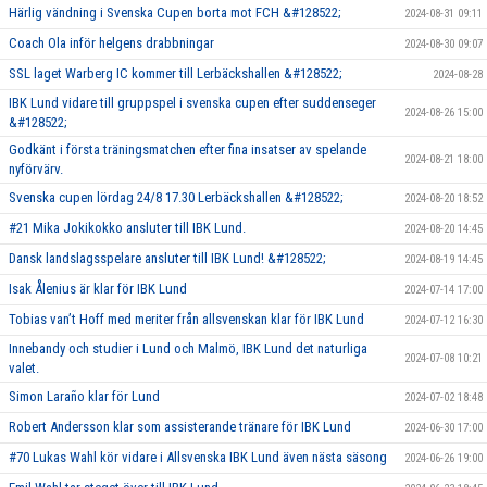
Härlig vändning i Svenska Cupen borta mot FCH &#128522;
2024-08-31 09:11
Coach Ola inför helgens drabbningar
2024-08-30 09:07
SSL laget Warberg IC kommer till Lerbäckshallen &#128522;
2024-08-28
IBK Lund vidare till gruppspel i svenska cupen efter suddenseger
2024-08-26 15:00
&#128522;
Godkänt i första träningsmatchen efter fina insatser av spelande
2024-08-21 18:00
nyförvärv.
Svenska cupen lördag 24/8 17.30 Lerbäckshallen &#128522;
2024-08-20 18:52
#21 Mika Jokikokko ansluter till IBK Lund.
2024-08-20 14:45
Dansk landslagsspelare ansluter till IBK Lund! &#128522;
2024-08-19 14:45
Isak Ålenius är klar för IBK Lund
2024-07-14 17:00
Tobias van’t Hoff med meriter från allsvenskan klar för IBK Lund
2024-07-12 16:30
Innebandy och studier i Lund och Malmö, IBK Lund det naturliga
2024-07-08 10:21
valet.
Simon Laraño klar för Lund
2024-07-02 18:48
Robert Andersson klar som assisterande tränare för IBK Lund
2024-06-30 17:00
#70 Lukas Wahl kör vidare i Allsvenska IBK Lund även nästa säsong
2024-06-26 19:00