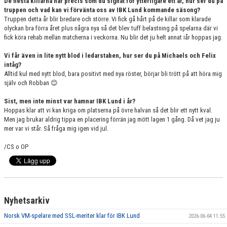
De flesta killarna har precis som du signat för ytterligare ett år, hur ser du på
truppen och vad kan vi förvänta oss av IBK Lund kommande säsong?
Truppen detta år blir bredare och större. Vi fick gå hårt på de killar som klarade
olyckan bra förra året plus några nya så det blev tuff belastning på spelarna där vi
fick köra rehab mellan matcherna i veckorna. Nu blir det ju helt annat iår hoppas jag.
Vi får även in lite nytt blod i ledarstaben, hur ser du på Michaels och Felix
intåg?
Alltid kul med nytt blod, bara positivt med nya röster, börjar bli trött på att höra mig
själv och Robban 😊
Sist, men inte minst var hamnar IBK Lund i år?
Hoppas klar att vi kan kriga om platserna på övre halvan så det blir ett nytt kval.
Men jag brukar aldrig tippa en placering förrän jag mött lagen 1 gång. Då vet jag ju
mer var vi står. Så fråga mig igen vid jul.
/CS o OP
Nyhetsarkiv
Norsk VM-spelare med SSL-meriter klar för IBK Lund
2026-06-04 11:55