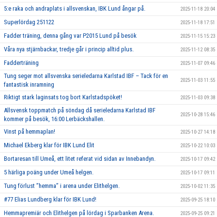
5:e raka och andraplats i allsvenskan, IBK Lund ångar på.
2025-11-18 20:04
Superlördag 251122
2025-11-18 17:51
Fadder träning, denna gång var P2015 Lund på besök
2025-11-15 15:23
Våra nya stjärnbackar, tredje går i princip alltid plus.
2025-11-12 08:35
Fadderträning
2025-11-07 09:46
Tung seger mot allsvenska serieledarna Karlstad IBF – Tack för en
2025-11-03 11:55
fantastisk inramning
Riktigt stark laginsats tog bort Karlstadspöket!
2025-11-03 09:38
Allsvensk toppmatch på söndag då serieledarna Karlstad IBF
2025-10-28 15:46
kommer på besök, 16:00 Lerbäckshallen.
Vinst på hemmaplan!
2025-10-27 14:18
Michael Ekberg klar för IBK Lund Elit
2025-10-22 10:03
Bortaresan till Umeå, ett litet referat vid sidan av Innebandyn.
2025-10-17 09:42
5 härliga poäng under Umeå helgen.
2025-10-17 09:11
Tung förlust ’’hemma’’ i arena under Elithelgen.
2025-10-02 11:35
#77 Elias Lundberg klar för IBK Lund!
2025-09-25 18:10
Hemmapremiär och Elithelgen på lördag i Sparbanken Arena.
2025-09-25 09:21