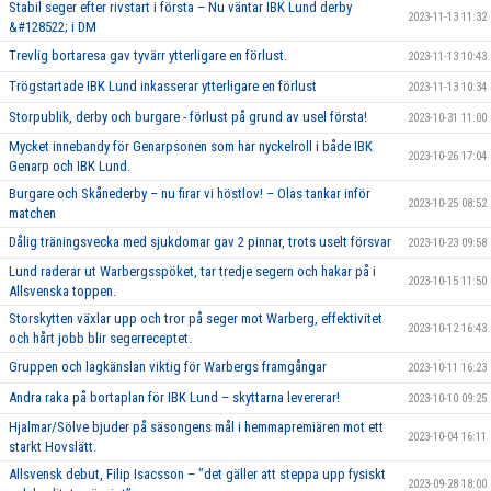
Stabil seger efter rivstart i första – Nu väntar IBK Lund derby
2023-11-13 11:32
&#128522; i DM
Trevlig bortaresa gav tyvärr ytterligare en förlust.
2023-11-13 10:43
Trögstartade IBK Lund inkasserar ytterligare en förlust
2023-11-13 10:34
Storpublik, derby och burgare - förlust på grund av usel första!
2023-10-31 11:00
Mycket innebandy för Genarpsonen som har nyckelroll i både IBK
2023-10-26 17:04
Genarp och IBK Lund.
Burgare och Skånederby – nu firar vi höstlov! – Olas tankar inför
2023-10-25 08:52
matchen
Dålig träningsvecka med sjukdomar gav 2 pinnar, trots uselt försvar
2023-10-23 09:58
Lund raderar ut Warbergsspöket, tar tredje segern och hakar på i
2023-10-15 11:50
Allsvenska toppen.
Storskytten växlar upp och tror på seger mot Warberg, effektivitet
2023-10-12 16:43
och hårt jobb blir segerreceptet.
Gruppen och lagkänslan viktig för Warbergs framgångar
2023-10-11 16:23
Andra raka på bortaplan för IBK Lund – skyttarna levererar!
2023-10-10 09:25
Hjalmar/Sölve bjuder på säsongens mål i hemmapremiären mot ett
2023-10-04 16:11
starkt Hovslätt.
Allsvensk debut, Filip Isacsson – ’’det gäller att steppa upp fysiskt
2023-09-28 18:00