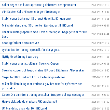
Säker seger och hundraprocentig defensiv i seriepremiären.
2025-09-24 18:15
#14 Kapten Kalle Nilsson stänger försäsongen
2025-09-19 18:46
Stabil seger borta mot SSL laget Hovslätt IK i genrepet.
2025-09-18 19:05
Målvaktstalang med SSL meriter återvänder till IBK Lund
2025-09-09 06:44
Dansk landslagsspelare med 3 VM turneringar i bagaget klar för IBK
2025-09-08 06:44
Lund
Snöplig förlust borta mot JIK
2025-09-07 10:17
Lyckad fadderträning, speciellt för det yngsta.
2025-09-05 10:19
Nyttig överkörning i Warberg
2025-09-04 11:55
Stabil seger utan att glänsa i Svenska Cupen
2025-08-29 09:05
Svenska cupen och trupp status IBK Lund Elit, herrar Allsvenskan.
2025-08-26 18:40
Seger för IBK Lund mot FCH i 3:e träningsmatchen.
2025-08-22 10:35
Målsnål tillställning mot Vetlanda gav bra test för nyförvärv och
2025-08-19 19:03
prospekts.
Coach Ola om första träningsmatchen, truppen och nya säsongen.
2025-08-19 09:09
Henke slaktade de stackars AIK grabbarna!!
2025-08-14 21:00
U19-landslagsman klar för IBK Lund
2025-08-12 19:02