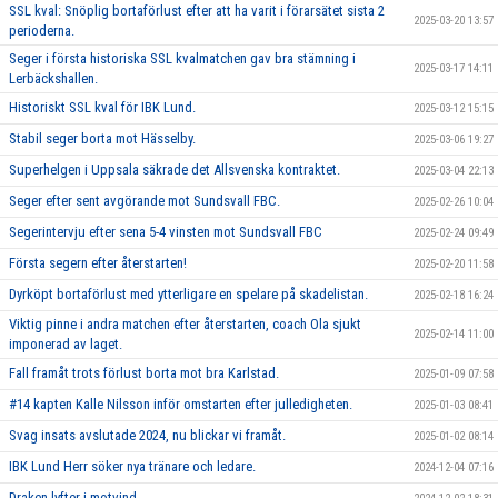
SSL kval: Snöplig bortaförlust efter att ha varit i förarsätet sista 2
2025-03-20 13:57
perioderna.
Seger i första historiska SSL kvalmatchen gav bra stämning i
2025-03-17 14:11
Lerbäckshallen.
Historiskt SSL kval för IBK Lund.
2025-03-12 15:15
Stabil seger borta mot Hässelby.
2025-03-06 19:27
Superhelgen i Uppsala säkrade det Allsvenska kontraktet.
2025-03-04 22:13
Seger efter sent avgörande mot Sundsvall FBC.
2025-02-26 10:04
Segerintervju efter sena 5-4 vinsten mot Sundsvall FBC
2025-02-24 09:49
Första segern efter återstarten!
2025-02-20 11:58
Dyrköpt bortaförlust med ytterligare en spelare på skadelistan.
2025-02-18 16:24
Viktig pinne i andra matchen efter återstarten, coach Ola sjukt
2025-02-14 11:00
imponerad av laget.
Fall framåt trots förlust borta mot bra Karlstad.
2025-01-09 07:58
#14 kapten Kalle Nilsson inför omstarten efter julledigheten.
2025-01-03 08:41
Svag insats avslutade 2024, nu blickar vi framåt.
2025-01-02 08:14
IBK Lund Herr söker nya tränare och ledare.
2024-12-04 07:16
Draken lyfter i motvind…