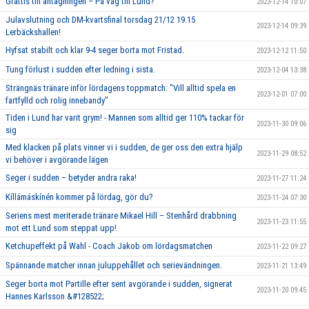
Grattis till antagningen – På väg till Lund?
2023-12-14 10:07
Julavslutning och DM-kvartsfinal torsdag 21/12 19.15
2023-12-14 09:39
Lerbäckshallen!
Hyfsat stabilt och klar 9-4 seger borta mot Fristad.
2023-12-12 11:50
Tung förlust i sudden efter ledning i sista.
2023-12-04 13:38
Strängnäs tränare inför lördagens toppmatch: "Vill alltid spela en
2023-12-01 07:00
fartfylld och rolig innebandy"
Tiden i Lund har varit grym! - Mannen som alltid ger 110% tackar för
2023-11-30 09:06
sig
Med klacken på plats vinner vi i sudden, de ger oss den extra hjälp
2023-11-29 08:52
vi behöver i avgörande lägen
Seger i sudden – betyder andra raka!
2023-11-27 11:24
Kíllámáskínén kommer på lördag, gör du?
2023-11-24 07:30
Seriens mest meriterade tränare Mikael Hill – Stenhård drabbning
2023-11-23 11:55
mot ett Lund som steppat upp!
Ketchupeffekt på Wahl - Coach Jakob om lördagsmatchen
2023-11-22 09:27
Spännande matcher innan juluppehållet och serievändningen.
2023-11-21 13:49
Seger borta mot Partille efter sent avgörande i sudden, signerat
2023-11-20 09:45
Hannes Karlsson &#128522;