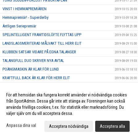
TUNG SUDDEN-FÖRLUST PÅ BORTAPLAN
2019-10-17 21:09
VINST I HEMMAPREMIÄREN
2019-10-15 20:03
Hemmapremiär! - Superderby
2019-10-09 18:28
Äntligen Seriepremiär
2019-10-08 21:08
SPELINTELLIGENT FRAMTIDSLÖFTE FLYTTAS UPP
2019-09-04 15:25
LANDSLAGSMERITERAD MÅLVAKT TILL HERR ELIT
2019-08-29 15:00
KLUBBEN SATSAR VIDARE PÅ EGNA TALANGER
2019-08-27 18:00
TALANGFULL DUO SKRIVER NYA AVTAL
2019-08-09 19:03
POÄNGMASKIN ÄR KLAR FÖR LUND
2019-06-10 18:10
KRAFTFULL BACK ÄR KLAR FÖR HERR ELIT
2019-06-06 20:00
KARAKTÄRSSPELARE BLIR FÖRSTA NYFÖRVÄRVET FÖR HERR ELIT
2019-06-05 11:49
För att hemsidan ska fungera korrekt använder vi nödvändiga cookies
KLUBBLOJAL SPELARE FÖRLÄNGER FÖR YTTERLIGARE EN SÄSONG
2019-05-23 15:45
från SportAdmin. Dessa går inte att stänga av. Föreningen kan också
EN AV SKÅNES BÄSTA BACKAR SIGNERAR NYTT AVTAL
2019-05-22 17:45
använda frivilliga cookies, t.ex. för statistik eller marknadsföring. Du
HÅRDSKJUTANDE BACK FÖRLÄNGER SITT AVTAL
2019-05-20 20:00
väljer själv om du vill acceptera dessa.
MÅLFARLIG ANFALLARE SKRIVER NYTT KONTRAKT
2019-05-17 16:17
Anpassa dina val
Acceptera nödvändiga
Acceptera alla
Tåget rullar mot Allsvenskan - försäsongen är igång
2019-05-13 20:01