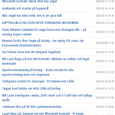
Allsvenskt kontrakt säkrat efter klar seger
2024-03-21 17:06
Innebandy och studier på toppnivå!
2024-03-18 15:24
Alla i laget har olika roller, min är att göra mål
2024-03-15 09:30
KAPTEN KALLE NILSSON INFÖR SÖNDAGENS AVGÖRANDE
2024-03-14 11:43
Stark defensiv bäddade för seger borta mot Strängnäs IBK – på
2024-03-12 11:44
söndag avgörs serien!
Rasmus Stoltz åter i laget på lördag - Ger nyttig SSL-rutin i de
2024-03-08 11:54
kvarvarande streckmatcherna
Sur förlust borta mot ett desperat Fagerhult
2024-03-07 15:41
IBK Lund ångar på mot nytt kontrakt, taktiken var solklar och laget
2024-02-27 14:26
levererade.
Sportlovsinnebandy på lördag – Gratis inträde för alla
2024-02-22 10:02
sportlovslediga barn och ungdomar
Tydligaste vinsten för säsongen - 9-2 hemma mot Lillån
2024-02-20 08:38
Taggat lund laddar om inför Lillån på lördag.
2024-02-15 14:15
IBK Lund överlägsna I andra, 20-8 i skott och 3-1 mål talar sitt tydliga
2024-02-15 13:40
språk.
Jubilaren ökar på till 454 i jubileumsmatchen.
2024-02-13 08:55
Lund hakar på i kampen om nytt Allsvenskt kontrakt - Vi vinner