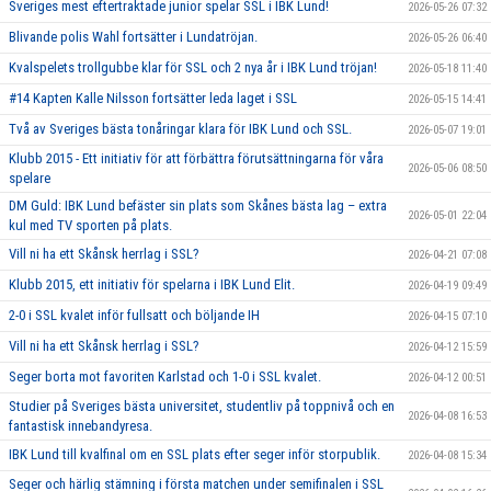
Sveriges mest eftertraktade junior spelar SSL i IBK Lund!
2026-05-26 07:32
Blivande polis Wahl fortsätter i Lundatröjan.
2026-05-26 06:40
Kvalspelets trollgubbe klar för SSL och 2 nya år i IBK Lund tröjan!
2026-05-18 11:40
#14 Kapten Kalle Nilsson fortsätter leda laget i SSL
2026-05-15 14:41
Två av Sveriges bästa tonåringar klara för IBK Lund och SSL.
2026-05-07 19:01
Klubb 2015 - Ett initiativ för att förbättra förutsättningarna för våra
2026-05-06 08:50
spelare
DM Guld: IBK Lund befäster sin plats som Skånes bästa lag – extra
2026-05-01 22:04
kul med TV sporten på plats.
Vill ni ha ett Skånsk herrlag i SSL?
2026-04-21 07:08
Klubb 2015, ett initiativ för spelarna i IBK Lund Elit.
2026-04-19 09:49
2-0 i SSL kvalet inför fullsatt och böljande IH
2026-04-15 07:10
Vill ni ha ett Skånsk herrlag i SSL?
2026-04-12 15:59
Seger borta mot favoriten Karlstad och 1-0 i SSL kvalet.
2026-04-12 00:51
Studier på Sveriges bästa universitet, studentliv på toppnivå och en
2026-04-08 16:53
fantastisk innebandyresa.
IBK Lund till kvalfinal om en SSL plats efter seger inför storpublik.
2026-04-08 15:34
Seger och härlig stämning i första matchen under semifinalen i SSL