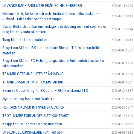
LOVANDE BACK ANSLUTER FRÅN FC HELSINGBORG
2022-09-14 10:05
Hemmamatch, Seriepremiär och första matchen i allsvenskan –
2022-09-13 07:12
Rickard Träff tankar och förväntningar
Coach Rickards tankar om fredagens drabbning och vad som krävs
2022-09-11 12:44
idag för att vända på steken.
Tung förlust i första matchen.
2022-09-11 09:19
Slaget om Skåne - IBK Lunds tränare Rickard Träffs tankar inför
2022-09-08 16:57
matchen
Slaget om Skåne - FC Helsingborgs tränare Emil Lindströms tankar
2022-09-08 12:00
inför matchen
TRÄNARLÖFTE ANSLUTER FRÅN VÄXJÖ
2022-09-05 10:53
TRÄNINGSMATCH MOT HALMSTAD IBK
2022-09-01 13:01
Svenska Cupen Omg. 1: IBK Lund – FBC karlskrona 11-3
2022-08-31 18:17
Nyttig lärpeng borta mot Warberg.
2022-08-25 09:28
HERRARNA KLIVER IN I SVENSKA CUPEN
2022-08-23 16:47
TROTJÄNARE FÖRLÄNGER SITT KONTRAKT
2022-08-16 16:46
Knapp förlust i första träningsmatchen
2022-08-13 07:21
U19-LANDSLAGSSPELARE FLYTTAS UPP
2022-08-05 15:12