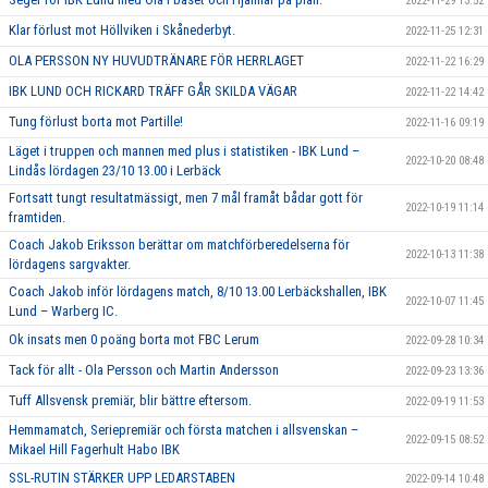
2022-11-29 13:52
Klar förlust mot Höllviken i Skånederbyt.
2022-11-25 12:31
OLA PERSSON NY HUVUDTRÄNARE FÖR HERRLAGET
2022-11-22 16:29
IBK LUND OCH RICKARD TRÄFF GÅR SKILDA VÄGAR
2022-11-22 14:42
Tung förlust borta mot Partille!
2022-11-16 09:19
Läget i truppen och mannen med plus i statistiken - IBK Lund –
2022-10-20 08:48
Lindås lördagen 23/10 13.00 i Lerbäck
Fortsatt tungt resultatmässigt, men 7 mål framåt bådar gott för
2022-10-19 11:14
framtiden.
Coach Jakob Eriksson berättar om matchförberedelserna för
2022-10-13 11:38
lördagens sargvakter.
Coach Jakob inför lördagens match, 8/10 13.00 Lerbäckshallen, IBK
2022-10-07 11:45
Lund – Warberg IC.
Ok insats men 0 poäng borta mot FBC Lerum
2022-09-28 10:34
Tack för allt - Ola Persson och Martin Andersson
2022-09-23 13:36
Tuff Allsvensk premiär, blir bättre eftersom.
2022-09-19 11:53
Hemmamatch, Seriepremiär och första matchen i allsvenskan –
2022-09-15 08:52
Mikael Hill Fagerhult Habo IBK
SSL-RUTIN STÄRKER UPP LEDARSTABEN
2022-09-14 10:48