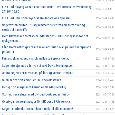
2024-12-02 18:31
IBK Lund playing Canada national team - Lerbäckshallen Wednesday,
2024-12-02 09:15
241204 19.30
IBK Lund Herr söker nya tränare, ledare och spelare.
2024-11-28 16:05
Segersviten bruten – tung hemmaförlust trots massivt övertag i
2024-11-26 15:30
skott och ramträffar
Herr Allsvenskan förstärker ledarstaben - Erik Höst ny massör och
2024-11-19 11:55
sjukgymnast
Lång bortamatch gav femte raka mot Sundsvall på den svårspelade
2024-11-18 09:05
parketten
Fantastisk innebandymatch mellan två spelande lag
2024-11-11 07:30
Segerintervju med vår nya målvakt David Henningsson.
2024-11-10 11:35
Andra segern i NHL veckan, på lördag väntar Hovslätt
2024-11-07 21:50
Skön seger borta mot Lerum i veckomatchen
2024-11-07 16:45
Härlig bortaseger mot Lerum en Onsdagskväll :-)
2024-11-06 22:38
Stormig resa slutar med blytung bortaseger i Visby
2024-11-04 17:00
Övertygande hemmaseger för IBK Lund i Allsvenskan
2024-10-29 17:03
Seger i moderklubbsmatchen – tack till alla som kom!
2024-10-28 13:22