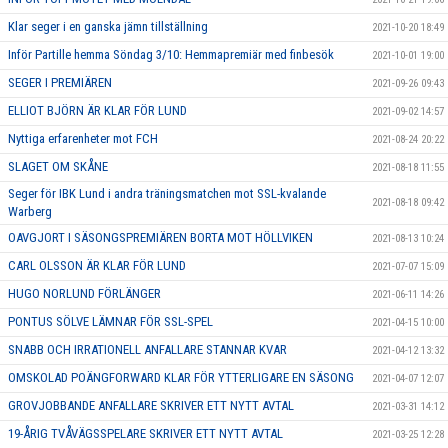
Klar seger i en ganska jämn tillställning
2021-10-20 18:49
Inför Partille hemma Söndag 3/10: Hemmapremiär med finbesök
2021-10-01 19:00
SEGER I PREMIÄREN
2021-09-26 09:43
ELLIOT BJÖRN ÄR KLAR FÖR LUND
2021-09-02 14:57
Nyttiga erfarenheter mot FCH
2021-08-24 20:22
SLAGET OM SKÅNE
2021-08-18 11:55
Seger för IBK Lund i andra träningsmatchen mot SSL-kvalande
2021-08-18 09:42
Warberg
OAVGJORT I SÄSONGSPREMIÄREN BORTA MOT HÖLLVIKEN
2021-08-13 10:24
CARL OLSSON ÄR KLAR FÖR LUND
2021-07-07 15:09
HUGO NORLUND FÖRLÄNGER
2021-06-11 14:26
PONTUS SÖLVE LÄMNAR FÖR SSL-SPEL
2021-04-15 10:00
SNABB OCH IRRATIONELL ANFALLARE STANNAR KVAR
2021-04-12 13:32
OMSKOLAD POÄNGFORWARD KLAR FÖR YTTERLIGARE EN SÄSONG
2021-04-07 12:07
GROVJOBBANDE ANFALLARE SKRIVER ETT NYTT AVTAL
2021-03-31 14:12
19-ÅRIG TVÅVÄGSSPELARE SKRIVER ETT NYTT AVTAL
2021-03-25 12:28