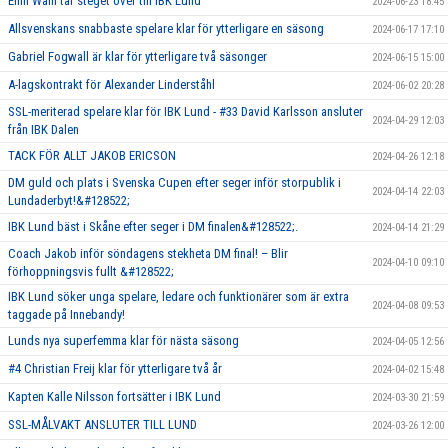
Emil Wahl tar steget över till IBK Lund
2024-06-23 18:45
Allsvenskans snabbaste spelare klar för ytterligare en säsong
2024-06-17 17:10
Gabriel Fogwall är klar för ytterligare två säsonger
2024-06-15 15:00
A-lagskontrakt för Alexander Linderståhl
2024-06-02 20:28
SSL-meriterad spelare klar för IBK Lund - #33 David Karlsson ansluter
2024-04-29 12:03
från IBK Dalen
TACK FÖR ALLT JAKOB ERICSON
2024-04-26 12:18
DM guld och plats i Svenska Cupen efter seger inför storpublik i
2024-04-14 22:03
Lundaderbyt!&#128522;
IBK Lund bäst i Skåne efter seger i DM finalen&#128522;.
2024-04-14 21:29
Coach Jakob inför söndagens stekheta DM final! – Blir
2024-04-10 09:10
förhoppningsvis fullt &#128522;
IBK Lund söker unga spelare, ledare och funktionärer som är extra
2024-04-08 09:53
taggade på Innebandy!
Lunds nya superfemma klar för nästa säsong
2024-04-05 12:56
#4 Christian Freij klar för ytterligare två år
2024-04-02 15:48
Kapten Kalle Nilsson fortsätter i IBK Lund
2024-03-30 21:59
SSL-MÅLVAKT ANSLUTER TILL LUND
2024-03-26 12:00