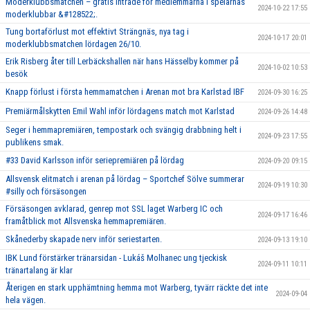
Moderklubbsmatchen – gratis inträde för medlemmarna i spelarnas
2024-10-22 17:55
moderklubbar &#128522;.
Tung bortaförlust mot effektivt Strängnäs, nya tag i
2024-10-17 20:01
moderklubbsmatchen lördagen 26/10.
Erik Risberg åter till Lerbäckshallen när hans Hässelby kommer på
2024-10-02 10:53
besök
Knapp förlust i första hemmamatchen i Arenan mot bra Karlstad IBF
2024-09-30 16:25
Premiärmålskytten Emil Wahl inför lördagens match mot Karlstad
2024-09-26 14:48
Seger i hemmapremiären, tempostark och svängig drabbning helt i
2024-09-23 17:55
publikens smak.
#33 David Karlsson inför seriepremiären på lördag
2024-09-20 09:15
Allsvensk elitmatch i arenan på lördag – Sportchef Sölve summerar
2024-09-19 10:30
#silly och försäsongen
Försäsongen avklarad, genrep mot SSL laget Warberg IC och
2024-09-17 16:46
framåtblick mot Allsvenska hemmapremiären.
Skånederby skapade nerv inför seriestarten.
2024-09-13 19:10
IBK Lund förstärker tränarsidan - Lukáš Molhanec ung tjeckisk
2024-09-11 10:11
tränartalang är klar
Återigen en stark upphämtning hemma mot Warberg, tyvärr räckte det inte
2024-09-04
hela vägen.