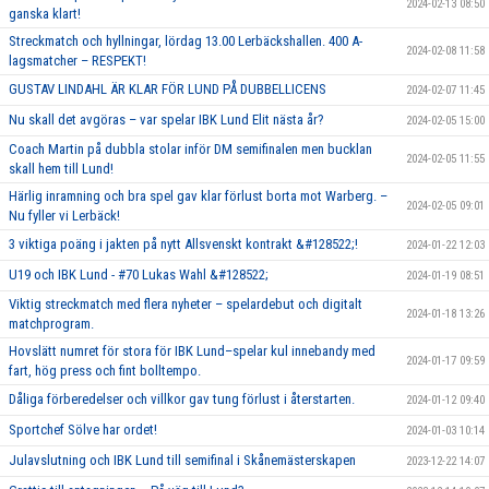
2024-02-13 08:50
ganska klart!
Streckmatch och hyllningar, lördag 13.00 Lerbäckshallen. 400 A-
2024-02-08 11:58
lagsmatcher – RESPEKT!
GUSTAV LINDAHL ÄR KLAR FÖR LUND PÅ DUBBELLICENS
2024-02-07 11:45
Nu skall det avgöras – var spelar IBK Lund Elit nästa år?
2024-02-05 15:00
Coach Martin på dubbla stolar inför DM semifinalen men bucklan
2024-02-05 11:55
skall hem till Lund!
Härlig inramning och bra spel gav klar förlust borta mot Warberg. –
2024-02-05 09:01
Nu fyller vi Lerbäck!
3 viktiga poäng i jakten på nytt Allsvenskt kontrakt &#128522;!
2024-01-22 12:03
U19 och IBK Lund - #70 Lukas Wahl &#128522;
2024-01-19 08:51
Viktig streckmatch med flera nyheter – spelardebut och digitalt
2024-01-18 13:26
matchprogram.
Hovslätt numret för stora för IBK Lund–spelar kul innebandy med
2024-01-17 09:59
fart, hög press och fint bolltempo.
Dåliga förberedelser och villkor gav tung förlust i återstarten.
2024-01-12 09:40
Sportchef Sölve har ordet!
2024-01-03 10:14
Julavslutning och IBK Lund till semifinal i Skånemästerskapen
2023-12-22 14:07