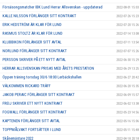
Försäsongsmatcher IBK Lund Herrar Allsvenskan - uppdaterad
2022-08-01 15:03
KALLE NILSSON FÖRLÄNGER SITT KONTRAKT
2022-07-26 15:23
ERIK HEDSTRÖM ÄR KLAR FÖR LUND
2022-07-20 15:26
RASMUS STOLTZ ÄR KLAR FÖR LUND
2022-07-14 13:08
KLUBBIKON FÖRLÄNGER SITT AVTAL
2022-07-11 13:54
NORLUND FÖRLÄNGER SITT KONTRAKT
2022-07-07 15:26
PERSSON SKRIVER PÅ ETT NYTT AVTAL
2022-06-30 15:29
HERRAR ALLSVENSKAN PRISAS MED ÅRETS PRESTATION
2022-06-29 13:25
Öppen träning torsdag 30/6 18:00 Lerbäckshallen
2022-06-27 20:42
VÄLKOMMEN RICKARD TRÄFF
2022-06-20 15:35
JAKOB PERAIC FÖRLÄNGER SITT KONTRAKT
2022-06-09 15:57
FREIJ SKRIVER ETT NYTT KONTRAKT
2022-06-02 13:38
FOGWALL FÖRLÄNGER SITT KONTRAKT
2022-05-23 14:56
KAPTENEN FÖRLÄNGER SITT AVTAL
2022-05-16 15:06
TOPPMÅLVAKT FORTSÄTTER I LUND
2022-05-11 15:48
Skånemästare 2022
2022-04-18 20:18