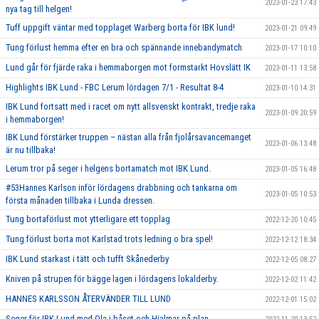
2023-01-23 17:43
nya tag till helgen!
Tuff uppgift väntar med topplaget Warberg borta för IBK lund!
2023-01-21 09:49
Tung förlust hemma efter en bra och spännande innebandymatch
2023-01-17 10:10
Lund går för fjärde raka i hemmaborgen mot formstarkt Hovslätt IK
2023-01-11 13:58
Highlights IBK Lund - FBC Lerum lördagen 7/1 - Resultat 8-4
2023-01-10 14:31
IBK Lund fortsatt med i racet om nytt allsvenskt kontrakt, tredje raka
2023-01-09 20:59
i hemmaborgen!
IBK Lund förstärker truppen – nästan alla från fjolårsavancemanget
2023-01-06 13:48
är nu tillbaka!
Lerum tror på seger i helgens bortamatch mot IBK Lund.
2023-01-05 16:48
#53Hannes Karlson inför lördagens drabbning och tankarna om
2023-01-05 10:53
första månaden tillbaka i Lunda dressen.
Tung bortaförlust mot ytterligare ett topplag
2022-12-20 10:45
Tung förlust borta mot Karlstad trots ledning o bra spel!
2022-12-12 18:34
IBK Lund starkast i tätt och tufft Skånederby
2022-12-05 08:27
Kniven på strupen för bägge lagen i lördagens lokalderby.
2022-12-02 11:42
HANNES KARLSSON ÅTERVÄNDER TILL LUND
2022-12-01 15:02
Seger för IBK Lund med Ola i båset och Hjalmar på plan.