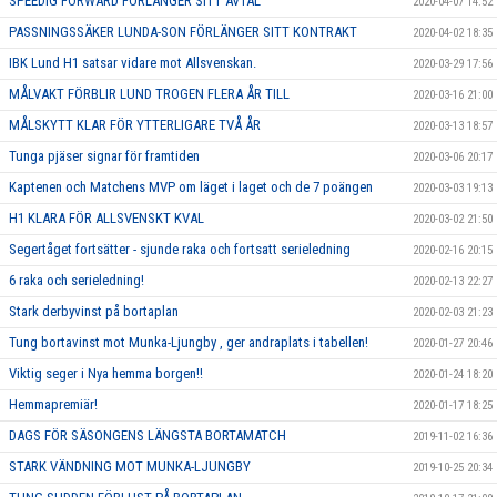
SPEEDIG FORWARD FÖRLÄNGER SITT AVTAL
2020-04-07 14:52
PASSNINGSSÄKER LUNDA-SON FÖRLÄNGER SITT KONTRAKT
2020-04-02 18:35
IBK Lund H1 satsar vidare mot Allsvenskan.
2020-03-29 17:56
MÅLVAKT FÖRBLIR LUND TROGEN FLERA ÅR TILL
2020-03-16 21:00
MÅLSKYTT KLAR FÖR YTTERLIGARE TVÅ ÅR
2020-03-13 18:57
Tunga pjäser signar för framtiden
2020-03-06 20:17
Kaptenen och Matchens MVP om läget i laget och de 7 poängen
2020-03-03 19:13
H1 KLARA FÖR ALLSVENSKT KVAL
2020-03-02 21:50
Segertåget fortsätter - sjunde raka och fortsatt serieledning
2020-02-16 20:15
6 raka och serieledning!
2020-02-13 22:27
Stark derbyvinst på bortaplan
2020-02-03 21:23
Tung bortavinst mot Munka-Ljungby , ger andraplats i tabellen!
2020-01-27 20:46
Viktig seger i Nya hemma borgen!!
2020-01-24 18:20
Hemmapremiär!
2020-01-17 18:25
DAGS FÖR SÄSONGENS LÄNGSTA BORTAMATCH
2019-11-02 16:36
STARK VÄNDNING MOT MUNKA-LJUNGBY
2019-10-25 20:34