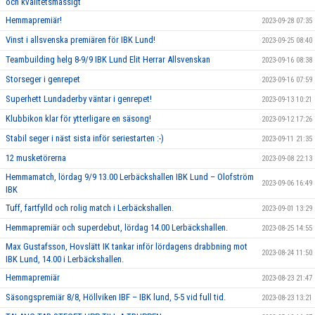
och kvalitetsmässigt’’
Hemmapremiär!
2023-09-28 07:35
Vinst i allsvenska premiären för IBK Lund!
2023-09-25 08:40
Teambuilding helg 8-9/9 IBK Lund Elit Herrar Allsvenskan
2023-09-16 08:38
Storseger i genrepet
2023-09-16 07:59
Superhett Lundaderby väntar i genrepet!
2023-09-13 10:21
Klubbikon klar för ytterligare en säsong!
2023-09-12 17:26
Stabil seger i näst sista inför seriestarten :-)
2023-09-11 21:35
12 musketörerna
2023-09-08 22:13
Hemmamatch, lördag 9/9 13.00 Lerbäckshallen IBK Lund – Olofström
2023-09-06 16:49
IBK
Tuff, fartfylld och rolig match i Lerbäckshallen.
2023-09-01 13:29
Hemmapremiär och superdebut, lördag 14.00 Lerbäckshallen.
2023-08-25 14:55
Max Gustafsson, Hovslätt IK tankar inför lördagens drabbning mot
2023-08-24 11:50
IBK Lund, 14.00 i Lerbäckshallen.
Hemmapremiär
2023-08-23 21:47
Säsongspremiär 8/8, Höllviken IBF – IBK lund, 5-5 vid full tid.
2023-08-23 13:21