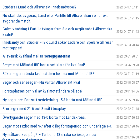
Studera i Lund och Allsvenskt innebandyspel?
2022-04-17 07:11
Nu skall det avgöras, Lund eller Partille till Allsvenskan i en direkt
2022-04-07 21:15
avgörande match.
Galen vändning i Partille tvingar fram 3:e och avgörande i Allsvenska
2022-04-07 11:43
kvalet!
Innebandy och Studier – IBK Lund söker Ledare och Spelare till resan
2022-04-03 20:44
mot toppen!
Allsvensk kvalfinal mellan seriegiganterna!
2022-03-31 20:31
Seger mot Mölndal IBF borta och klara för kvalfinal!
2022-03-26 09:28
Säker seger i första kvalmatchen hemma mot Mölndal IBF.
2022-03-21 21:19
Seger och serieseger - Nu väntar Allsvenskt kval
2022-03-18 08:27
Förstaplatsen och val av kvalmotståndare på spel
2022-03-11 14:56
Ny seger och Fortsatt serieledning - 5-3 borta mot Mölndal IBF
2022-03-05 09:46
Storseger med 21-6 och 3 mål i boxplay!
2022-02-22 21:48
Övertygande seger med 13-0 borta mot Landskrona.
2022-02-17 20:52
Seger mot Pixbo med 9-7 efter dålig förstaperiod och underläge 1-4.
2022-02-17 20:46
Ny målkavalkad på g? – Tar Lund 13:e raka seriesegern och
2022-02-17 16:08