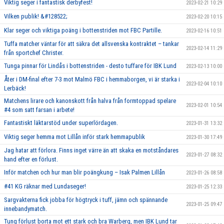
Viktig seger i fantastisk derbyfest!
2023-02-21 10:29
Vilken publik! &#128522;
2023-02-20 10:15
Klar seger och viktiga poäng i bottenstriden mot FBC Partille.
2023-02-16 10:51
Tuffa matcher väntar för att säkra det allsvenska kontraktet – tankar
2023-02-14 11:29
från sportchef Christer.
Tunga pinnar för Lindås i bottenstriden - desto tuffare för IBK Lund
2023-02-13 10:00
Åter i DM-final efter 7-3 mot Malmö FBC i hemmaborgen, vi är starka i
2023-02-04 10:10
Lerbäck!
Matchens lirare och kanonskott från halva från formtoppad spelare
2023-02-01 10:54
#4 som satt farsan i arbete!
Fantastiskt läktarstöd under superlördagen.
2023-01-31 13:32
Viktig seger hemma mot Lillån inför stark hemmapublik
2023-01-30 17:49
Jag hatar att förlora. Finns inget värre än att skaka en motståndares
2023-01-27 08:32
hand efter en förlust.
Inför matchen och hur man blir poängkung – Isak Palmen Lillån
2023-01-26 08:58
#41 KG räknar med Lundaseger!
2023-01-25 12:33
Sargvakterna fick jobba för högtryck i tuff, jämn och spännande
2023-01-25 09:47
innebandymatch.
Tung förlust borta mot ett stark och bra Warberg, men IBK Lund tar