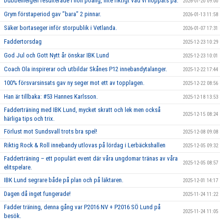
Dubbelhelgen resulterade i noll poäng, inte riktigt vad vi hoppats på.
2026-01-20 09:00
Grym förstaperiod gav ’’bara’’ 2 pinnar.
2026-01-13 11:58
Säker bortaseger inför storpublik i Vetlanda.
2026-01-07 17:31
Faddertorsdag
2025-12-23 10:29
God Jul och Gott Nytt år önskar IBK Lund
2025-12-23 10:01
Coach Ola inspirerar och utbildar Skånes P12 innebandytalanger.
2025-12-22 17:44
100% försvarsinsats gav ny seger mot ett av topplagen.
2025-12-22 08:56
Han är tillbaka: #53 Hannes Karlsson.
2025-12-18 13:53
Fadderträning med IBK Lund, mycket skratt och lek men också
2025-12-15 08:24
härliga tips och trix.
Förlust mot Sundsvall trots bra spel!
2025-12-08 09:08
Riktig Rock & Roll innebandy utlovas på lördag i Lerbäckshallen
2025-12-05 09:32
Fadderträning – ett populärt event där våra ungdomar tränas av våra
2025-12-05 08:57
elitspelare.
IBK Lund segrare både på plan och på läktaren.
2025-12-01 14:17
Dagen då inget fungerade!
2025-11-24 11:22
Fadder träning, denna gång var P2016 NV + P2016 SÖ Lund på
2025-11-24 11:05
besök.