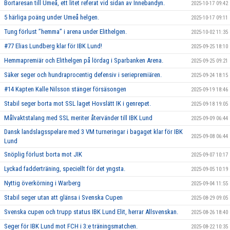
Bortaresan till Umeå, ett litet referat vid sidan av Innebandyn.
2025-10-17 09:42
5 härliga poäng under Umeå helgen.
2025-10-17 09:11
Tung förlust ’’hemma’’ i arena under Elithelgen.
2025-10-02 11:35
#77 Elias Lundberg klar för IBK Lund!
2025-09-25 18:10
Hemmapremiär och Elithelgen på lördag i Sparbanken Arena.
2025-09-25 09:21
Säker seger och hundraprocentig defensiv i seriepremiären.
2025-09-24 18:15
#14 Kapten Kalle Nilsson stänger försäsongen
2025-09-19 18:46
Stabil seger borta mot SSL laget Hovslätt IK i genrepet.
2025-09-18 19:05
Målvaktstalang med SSL meriter återvänder till IBK Lund
2025-09-09 06:44
Dansk landslagsspelare med 3 VM turneringar i bagaget klar för IBK
2025-09-08 06:44
Lund
Snöplig förlust borta mot JIK
2025-09-07 10:17
Lyckad fadderträning, speciellt för det yngsta.
2025-09-05 10:19
Nyttig överkörning i Warberg
2025-09-04 11:55
Stabil seger utan att glänsa i Svenska Cupen
2025-08-29 09:05
Svenska cupen och trupp status IBK Lund Elit, herrar Allsvenskan.
2025-08-26 18:40
Seger för IBK Lund mot FCH i 3:e träningsmatchen.
2025-08-22 10:35