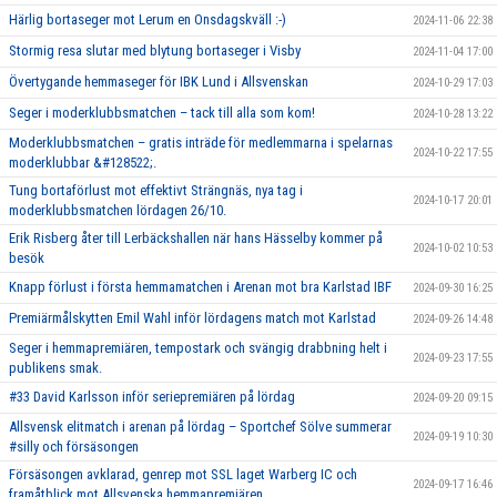
Härlig bortaseger mot Lerum en Onsdagskväll :-)
2024-11-06 22:38
Stormig resa slutar med blytung bortaseger i Visby
2024-11-04 17:00
Övertygande hemmaseger för IBK Lund i Allsvenskan
2024-10-29 17:03
Seger i moderklubbsmatchen – tack till alla som kom!
2024-10-28 13:22
Moderklubbsmatchen – gratis inträde för medlemmarna i spelarnas
2024-10-22 17:55
moderklubbar &#128522;.
Tung bortaförlust mot effektivt Strängnäs, nya tag i
2024-10-17 20:01
moderklubbsmatchen lördagen 26/10.
Erik Risberg åter till Lerbäckshallen när hans Hässelby kommer på
2024-10-02 10:53
besök
Knapp förlust i första hemmamatchen i Arenan mot bra Karlstad IBF
2024-09-30 16:25
Premiärmålskytten Emil Wahl inför lördagens match mot Karlstad
2024-09-26 14:48
Seger i hemmapremiären, tempostark och svängig drabbning helt i
2024-09-23 17:55
publikens smak.
#33 David Karlsson inför seriepremiären på lördag
2024-09-20 09:15
Allsvensk elitmatch i arenan på lördag – Sportchef Sölve summerar
2024-09-19 10:30
#silly och försäsongen
Försäsongen avklarad, genrep mot SSL laget Warberg IC och
2024-09-17 16:46
framåtblick mot Allsvenska hemmapremiären.