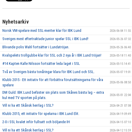
Nyhetsarkiv
Norsk VM-spelare med SSL-meriter klar för IBK Lund
2026-06-04 11:55
Sveriges mest eftertraktade junior spelar SSL i IBK Lund!
2026-05-26 07:32
Blivande polis Wahl fortsätter i Lundatröjan.
2026-05-26 06:40
Kvalspelets trollgubbe klar för SSL och 2 nya år i IBK Lund tröjan!
2026-05-18 11:40
#14 Kapten Kalle Nilsson fortsätter leda laget i SSL
2026-05-15 14:41
Två av Sveriges bästa tonåringar klara för IBK Lund och SSL.
2026-05-07 19:01
Klubb 2015 - Ett initiativ för att förbättra förutsättningarna för våra
2026-05-06 08:50
spelare
DM Guld: IBK Lund befäster sin plats som Skånes bästa lag – extra
2026-05-01 22:04
kul med TV sporten på plats.
Vill ni ha ett Skånsk herrlag i SSL?
2026-04-21 07:08
Klubb 2015, ett initiativ för spelarna i IBK Lund Elit.
2026-04-19 09:49
2-0 i SSL kvalet inför fullsatt och böljande IH
2026-04-15 07:10
Vill ni ha ett Skånsk herrlag i SSL?
2026-04-12 15:59