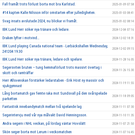
Fall framåt trots förlust borta mot bra Karlstad.
2025-01-09 07:58
#14 kapten Kalle Nilsson inför omstarten efter julledigheten.
2025-01-03 08:41
Svag insats avslutade 2024, nu blickar vi framåt.
2025-01-02 08:14
IBK Lund Herr söker nya tränare och ledare.
2024-12-04 07:16
Draken lyfter i motvind…
2024-12-02 18:31
IBK Lund playing Canada national team - Lerbäckshallen Wednesday,
2024-12-02 09:15
241204 19.30
IBK Lund Herr söker nya tränare, ledare och spelare.
2024-11-28 16:05
Segersviten bruten – tung hemmaförlust trots massivt övertag i
2024-11-26 15:30
skott och ramträffar
Herr Allsvenskan förstärker ledarstaben - Erik Höst ny massör och
2024-11-19 11:55
sjukgymnast
Lång bortamatch gav femte raka mot Sundsvall på den svårspelade
2024-11-18 09:05
parketten
Fantastisk innebandymatch mellan två spelande lag
2024-11-11 07:30
Segerintervju med vår nya målvakt David Henningsson.
2024-11-10 11:35
Andra segern i NHL veckan, på lördag väntar Hovslätt
2024-11-07 21:50
Skön seger borta mot Lerum i veckomatchen
2024-11-07 16:45