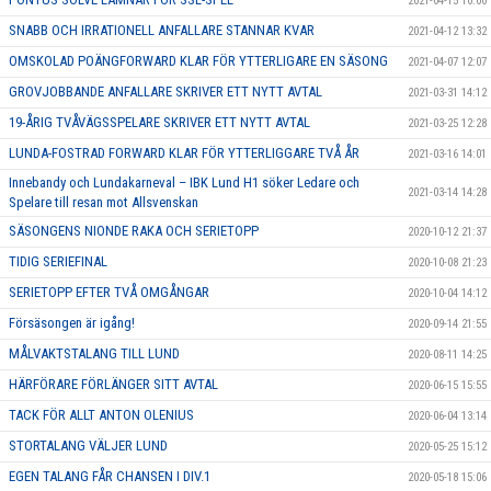
2021-04-15 10:00
SNABB OCH IRRATIONELL ANFALLARE STANNAR KVAR
2021-04-12 13:32
OMSKOLAD POÄNGFORWARD KLAR FÖR YTTERLIGARE EN SÄSONG
2021-04-07 12:07
GROVJOBBANDE ANFALLARE SKRIVER ETT NYTT AVTAL
2021-03-31 14:12
19-ÅRIG TVÅVÄGSSPELARE SKRIVER ETT NYTT AVTAL
2021-03-25 12:28
LUNDA-FOSTRAD FORWARD KLAR FÖR YTTERLIGGARE TVÅ ÅR
2021-03-16 14:01
Innebandy och Lundakarneval – IBK Lund H1 söker Ledare och
2021-03-14 14:28
Spelare till resan mot Allsvenskan
SÄSONGENS NIONDE RAKA OCH SERIETOPP
2020-10-12 21:37
TIDIG SERIEFINAL
2020-10-08 21:23
SERIETOPP EFTER TVÅ OMGÅNGAR
2020-10-04 14:12
Försäsongen är igång!
2020-09-14 21:55
MÅLVAKTSTALANG TILL LUND
2020-08-11 14:25
HÄRFÖRARE FÖRLÄNGER SITT AVTAL
2020-06-15 15:55
TACK FÖR ALLT ANTON OLENIUS
2020-06-04 13:14
STORTALANG VÄLJER LUND
2020-05-25 15:12
EGEN TALANG FÅR CHANSEN I DIV.1
2020-05-18 15:06