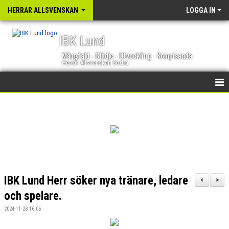
HERRAR ALLSVENSKAN
LOGGA IN
IBK Lund
Mångfald - Glädje - Utveckling - Kompisanda
Herrar Allsvenskan Södra
HEM
NYHETER
KALENDER
TRUPPEN
IBK Lund Herr söker nya tränare, ledare
<
>
GÄSTBOK
och spelare.
2024-11-28 16:05
BILDGALLERI