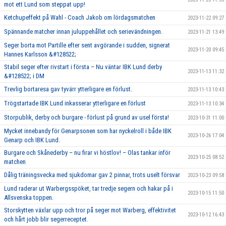
mot ett Lund som steppat upp!
Ketchupeffekt på Wahl - Coach Jakob om lördagsmatchen
2023-11-22 09:27
Spännande matcher innan juluppehållet och serievändningen.
2023-11-21 13:49
Seger borta mot Partille efter sent avgörande i sudden, signerat
2023-11-20 09:45
Hannes Karlsson &#128522;
Stabil seger efter rivstart i första – Nu väntar IBK Lund derby
2023-11-13 11:32
&#128522; i DM
Trevlig bortaresa gav tyvärr ytterligare en förlust.
2023-11-13 10:43
Trögstartade IBK Lund inkasserar ytterligare en förlust
2023-11-13 10:34
Storpublik, derby och burgare - förlust på grund av usel första!
2023-10-31 11:00
Mycket innebandy för Genarpsonen som har nyckelroll i både IBK
2023-10-26 17:04
Genarp och IBK Lund.
Burgare och Skånederby – nu firar vi höstlov! – Olas tankar inför
2023-10-25 08:52
matchen
Dålig träningsvecka med sjukdomar gav 2 pinnar, trots uselt försvar
2023-10-23 09:58
Lund raderar ut Warbergsspöket, tar tredje segern och hakar på i
2023-10-15 11:50
Allsvenska toppen.
Storskytten växlar upp och tror på seger mot Warberg, effektivitet
2023-10-12 16:43
och hårt jobb blir segerreceptet.