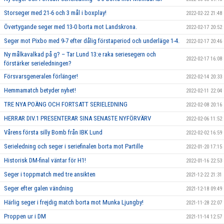
Storseger med 21-6 och 3 mål i boxplay!
2022-02-22 21:48
Övertygande seger med 13-0 borta mot Landskrona.
2022-02-17 20:52
Seger mot Pixbo med 9-7 efter dålig förstaperiod och underläge 1-4.
2022-02-17 20:46
Ny målkavalkad på g? – Tar Lund 13:e raka seriesegern och
2022-02-17 16:08
förstärker serieledningen?
Försvarsgeneralen förlänger!
2022-02-14 20:33
Hemmamatch betyder nyhet!
2022-02-11 22:04
TRE NYA POÄNG OCH FORTSATT SERIELEDNING
2022-02-08 20:16
HERRAR DIV.1 PRESENTERAR SINA SENASTE NYFÖRVÄRV
2022-02-06 11:52
Vårens första silly Bomb från IBK Lund
2022-02-02 16:59
Serieledning och seger i seriefinalen borta mot Partille
2022-01-20 17:15
Historisk DM-final väntar för H1!
2022-01-16 22:53
Seger i toppmatch med tre ansikten
2021-12-22 21:31
Seger efter galen vändning
2021-12-18 09:49
Härlig seger i frejdig match borta mot Munka Ljungby!
2021-11-28 22:07
Proppen ur i DM
2021-11-14 12:57