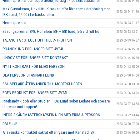
Hemmapremiär och superdebut, lördag 14.00 Lerbäckshallen.
2023-08-25 14:55
Max Gustafsson, Hovslätt IK tankar inför lördagens drabbning mot
2023-08-24 11:50
IBK Lund, 14.00 i Lerbäckshallen.
Hemmapremiär
2023-08-23 21:47
Säsongspremiär 8/8, Höllviken IBF – IBK lund, 5-5 vid full tid.
2023-08-23 13:21
TALANG TAR STEGET UPP TILL A-TRUPPEN
2023-05-19 16:27
POÄNGKUNG FÖRLÄNGER SITT AVTAL
2023-04-16 15:30
LINDQVIST FÖRLÄNGER SITT KONTRAKT
2023-04-14 15:30
NYTT KONTRAKT FÖR ELIAS PERSSON
2023-04-13 15:00
OLA PERSSON STANNAR I LUND
2023-04-10 14:00
SSL-SPELARE ÅTERVÄNDER TILL MODERKLUBBEN
2023-04-08 13:00
EGEN PRODUKT FÖRLÄNGER SITT AVTAL
2023-04-06 13:24
Innebandy - jobb eller Studier – IBK Lund söker Ledare och spelare
2023-03-27 13:58
till resan mot toppen!
INFÖR SKÅNEMÄSTERSKAPSFINALEN MED PRIM & PERSSON
2023-03-22 13:44
DM Final!
2023-03-20 07:00
Allsvenska kontraktet säkrat efter rysare mot Karlstad IBF.
2023-03-16 10:20