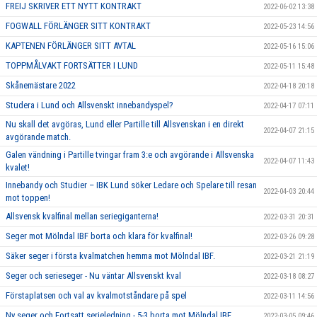
FREIJ SKRIVER ETT NYTT KONTRAKT
2022-06-02 13:38
FOGWALL FÖRLÄNGER SITT KONTRAKT
2022-05-23 14:56
KAPTENEN FÖRLÄNGER SITT AVTAL
2022-05-16 15:06
TOPPMÅLVAKT FORTSÄTTER I LUND
2022-05-11 15:48
Skånemästare 2022
2022-04-18 20:18
Studera i Lund och Allsvenskt innebandyspel?
2022-04-17 07:11
Nu skall det avgöras, Lund eller Partille till Allsvenskan i en direkt
2022-04-07 21:15
avgörande match.
Galen vändning i Partille tvingar fram 3:e och avgörande i Allsvenska
2022-04-07 11:43
kvalet!
Innebandy och Studier – IBK Lund söker Ledare och Spelare till resan
2022-04-03 20:44
mot toppen!
Allsvensk kvalfinal mellan seriegiganterna!
2022-03-31 20:31
Seger mot Mölndal IBF borta och klara för kvalfinal!
2022-03-26 09:28
Säker seger i första kvalmatchen hemma mot Mölndal IBF.
2022-03-21 21:19
Seger och serieseger - Nu väntar Allsvenskt kval
2022-03-18 08:27
Förstaplatsen och val av kvalmotståndare på spel
2022-03-11 14:56
Ny seger och Fortsatt serieledning - 5-3 borta mot Mölndal IBF
2022-03-05 09:46