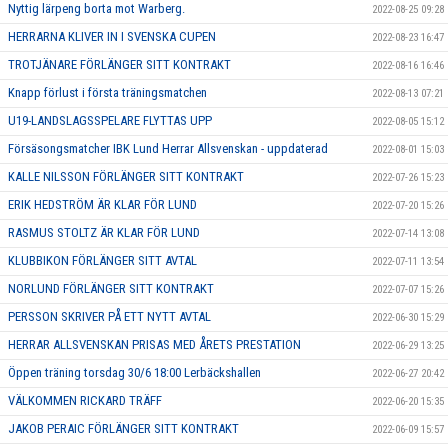
Nyttig lärpeng borta mot Warberg.
2022-08-25 09:28
HERRARNA KLIVER IN I SVENSKA CUPEN
2022-08-23 16:47
TROTJÄNARE FÖRLÄNGER SITT KONTRAKT
2022-08-16 16:46
Knapp förlust i första träningsmatchen
2022-08-13 07:21
U19-LANDSLAGSSPELARE FLYTTAS UPP
2022-08-05 15:12
Försäsongsmatcher IBK Lund Herrar Allsvenskan - uppdaterad
2022-08-01 15:03
KALLE NILSSON FÖRLÄNGER SITT KONTRAKT
2022-07-26 15:23
ERIK HEDSTRÖM ÄR KLAR FÖR LUND
2022-07-20 15:26
RASMUS STOLTZ ÄR KLAR FÖR LUND
2022-07-14 13:08
KLUBBIKON FÖRLÄNGER SITT AVTAL
2022-07-11 13:54
NORLUND FÖRLÄNGER SITT KONTRAKT
2022-07-07 15:26
PERSSON SKRIVER PÅ ETT NYTT AVTAL
2022-06-30 15:29
HERRAR ALLSVENSKAN PRISAS MED ÅRETS PRESTATION
2022-06-29 13:25
Öppen träning torsdag 30/6 18:00 Lerbäckshallen
2022-06-27 20:42
VÄLKOMMEN RICKARD TRÄFF
2022-06-20 15:35
JAKOB PERAIC FÖRLÄNGER SITT KONTRAKT
2022-06-09 15:57