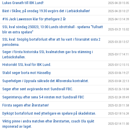
Lukas Granath till IBK Lund!
2025-04-20 15:05
Bäst i Skåne, på onsdag 19.30 avgörs det i Lerbäckshallen!
2025-04-20 10:27
#16 Jack Lawesson klar för ytterligare 2 år
2025-04-13 14:39
SSL kval söndag 250323, 13:00 Lunds idrottshall - spelarna ''fullsatt
2025-03-21 15:02
blir en extra spelare''
SSL kval: Snöplig bortaförlust efter att ha varit i förarsätet sista 2
2025-03-20 13:57
perioderna.
Seger i första historiska SSL kvalmatchen gav bra stämning i
2025-03-17 14:11
Lerbäckshallen.
Historiskt SSL kval för IBK Lund.
2025-03-12 15:15
Stabil seger borta mot Hässelby.
2025-03-06 19:27
Superhelgen i Uppsala säkrade det Allsvenska kontraktet.
2025-03-04 22:13
Seger efter sent avgörande mot Sundsvall FBC.
2025-02-26 10:04
Segerintervju efter sena 5-4 vinsten mot Sundsvall FBC
2025-02-24 09:49
Första segern efter återstarten!
2025-02-20 11:58
Dyrköpt bortaförlust med ytterligare en spelare på skadelistan.
2025-02-18 16:24
Viktig pinne i andra matchen efter återstarten, coach Ola sjukt
2025-02-14 11:00
imponerad av laget.