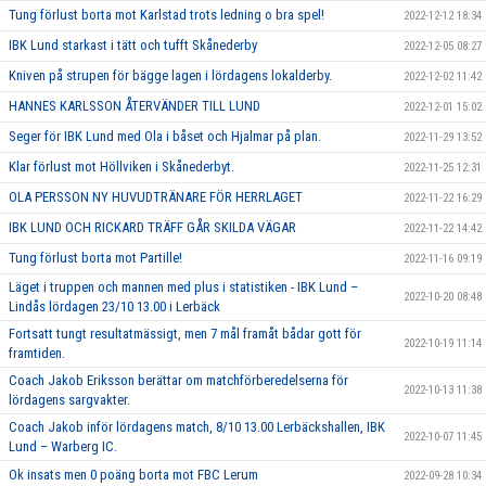
Tung förlust borta mot Karlstad trots ledning o bra spel!
2022-12-12 18:34
IBK Lund starkast i tätt och tufft Skånederby
2022-12-05 08:27
Kniven på strupen för bägge lagen i lördagens lokalderby.
2022-12-02 11:42
HANNES KARLSSON ÅTERVÄNDER TILL LUND
2022-12-01 15:02
Seger för IBK Lund med Ola i båset och Hjalmar på plan.
2022-11-29 13:52
Klar förlust mot Höllviken i Skånederbyt.
2022-11-25 12:31
OLA PERSSON NY HUVUDTRÄNARE FÖR HERRLAGET
2022-11-22 16:29
IBK LUND OCH RICKARD TRÄFF GÅR SKILDA VÄGAR
2022-11-22 14:42
Tung förlust borta mot Partille!
2022-11-16 09:19
Läget i truppen och mannen med plus i statistiken - IBK Lund –
2022-10-20 08:48
Lindås lördagen 23/10 13.00 i Lerbäck
Fortsatt tungt resultatmässigt, men 7 mål framåt bådar gott för
2022-10-19 11:14
framtiden.
Coach Jakob Eriksson berättar om matchförberedelserna för
2022-10-13 11:38
lördagens sargvakter.
Coach Jakob inför lördagens match, 8/10 13.00 Lerbäckshallen, IBK
2022-10-07 11:45
Lund – Warberg IC.
Ok insats men 0 poäng borta mot FBC Lerum
2022-09-28 10:34