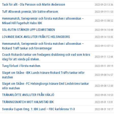
Tack för allt - Ola Persson och Martin Andersson
2022-09-23 13:36
Tuff Allsvensk premiär, blir bättre eftersom.
2022-09-19 11:53
Hemmamatch, Seriepremiär och första matchen i allsvenskan –
2022-09-15 08:52
Mikael Hill Fagerhult Habo IBK
SSL-RUTIN STÄRKER UPP LEDARSTABEN
2022-09-14 10:48
LOVANDE BACK ANSLUTER FRÅN FC HELSINGBORG
2022-09-14 10:05
Hemmamatch, Seriepremiär och första matchen i allsvenskan –
2022-09-13 07:12
Rickard Träff tankar och förväntningar
Coach Rickards tankar om fredagens drabbning och vad som krävs
2022-09-11 12:44
idag för att vända på steken.
Tung förlust i första matchen.
2022-09-11 09:19
Slaget om Skåne - IBK Lunds tränare Rickard Träffs tankar inför
2022-09-08 16:57
matchen
Slaget om Skåne - FC Helsingborgs tränare Emil Lindströms tankar
2022-09-08 12:00
inför matchen
TRÄNARLÖFTE ANSLUTER FRÅN VÄXJÖ
2022-09-05 10:53
TRÄNINGSMATCH MOT HALMSTAD IBK
2022-09-01 13:01
Svenska Cupen Omg. 1: IBK Lund – FBC karlskrona 11-3
2022-08-31 18:17