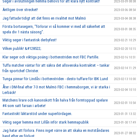
Seger i avslutningen hemma behövs för att klara nytt kontrakt!
2023-03-09 08:08
Äntligen över strecket!
2023-03-06 08:54
Jag fattade tidigt att det finns en rivalitet mot Malmö
2023-03-04 08:38
Första bortasegern, ’’förlorar vi så kommer vi med all säkerhet att
2023-03-01 08:35
spela div 1 nästa säsong’’.
Viktig seger i fantastisk derbyfest!
2023-02-21 10:29
Vilken publik! &#128522;
2023-02-20 10:15
Klar seger och viktiga poäng i bottenstriden mot FBC Partille.
2023-02-16 10:51
Tuffa matcher väntar för att säkra det allsvenska kontraktet – tankar
2023-02-14 11:29
från sportchef Christer.
Tunga pinnar för Lindås i bottenstriden - desto tuffare för IBK Lund
2023-02-13 10:00
Åter i DM-final efter 7-3 mot Malmö FBC i hemmaborgen, vi är starka i
2023-02-04 10:10
Lerbäck!
Matchens lirare och kanonskott från halva från formtoppad spelare
2023-02-01 10:54
#4 som satt farsan i arbete!
Fantastiskt läktarstöd under superlördagen.
2023-01-31 13:32
Viktig seger hemma mot Lillån inför stark hemmapublik
2023-01-30 17:49
Jag hatar att förlora. Finns inget värre än att skaka en motståndares
2023-01-27 08:32
hand efter en förlust.