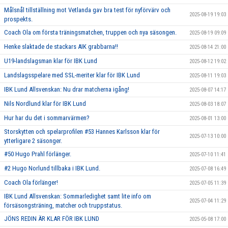
Målsnål tillställning mot Vetlanda gav bra test för nyförvärv och
2025-08-19 19:03
prospekts.
Coach Ola om första träningsmatchen, truppen och nya säsongen.
2025-08-19 09:09
Henke slaktade de stackars AIK grabbarna!!
2025-08-14 21:00
U19-landslagsman klar för IBK Lund
2025-08-12 19:02
Landslagsspelare med SSL-meriter klar för IBK Lund
2025-08-11 19:03
IBK Lund Allsvenskan: Nu drar matcherna igång!
2025-08-07 14:17
Nils Nordlund klar för IBK Lund
2025-08-03 18:07
Hur har du det i sommarvärmen?
2025-08-01 13:00
Storskytten och spelarprofilen #53 Hannes Karlsson klar för
2025-07-13 10:00
ytterligare 2 säsonger.
#50 Hugo Prahl förlänger.
2025-07-10 11:41
#2 Hugo Norlund tillbaka i IBK Lund.
2025-07-08 16:49
Coach Ola förlänger!
2025-07-05 11:39
IBK Lund Allsvenskan: Sommarledighet samt lite info om
2025-07-04 11:29
försäsongsträning, matcher och truppstatus.
JÖNS REDIN ÄR KLAR FÖR IBK LUND
2025-05-08 17:00