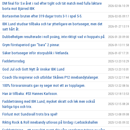
DM final för 5:e året i rad efter tight och tät match med fulla läktare
2026-02-06 10:39
borta mot Bjärred IBK
Bortasviten bruten efter 319 dagar trots 3-1 i spel 5-5.
2026-02-05 09:17
IBK Lund studsar tillbaka och tar ytterligare en bortaseger, men det
2026-01-27 13:19
satt hårt åt.
Dubbelhelgen resulterade i noll poäng, inte riktigt vad vi hoppats på.
2026-01-20 09:00
Grym förstaperiod gav ’’bara’’ 2 pinnar.
2026-01-13 11:58
Säker bortaseger inför storpublik i Vetlanda.
2026-01-07 17:31
Faddertorsdag
2025-12-23 10:29
God Jul och Gott Nytt år önskar IBK Lund
2025-12-23 10:01
Coach Ola inspirerar och utbildar Skånes P12 innebandytalanger.
2025-12-22 17:44
100% försvarsinsats gav ny seger mot ett av topplagen.
2025-12-22 08:56
Han är tillbaka: #53 Hannes Karlsson.
2025-12-18 13:53
Fadderträning med IBK Lund, mycket skratt och lek men också
2025-12-15 08:24
härliga tips och trix.
Förlust mot Sundsvall trots bra spel!
2025-12-08 09:08
Riktig Rock & Roll innebandy utlovas på lördag i Lerbäckshallen
2025-12-05 09:32