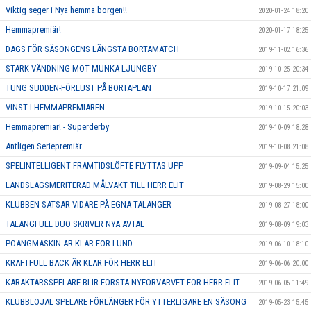
Viktig seger i Nya hemma borgen!!
2020-01-24 18:20
Hemmapremiär!
2020-01-17 18:25
DAGS FÖR SÄSONGENS LÄNGSTA BORTAMATCH
2019-11-02 16:36
STARK VÄNDNING MOT MUNKA-LJUNGBY
2019-10-25 20:34
TUNG SUDDEN-FÖRLUST PÅ BORTAPLAN
2019-10-17 21:09
VINST I HEMMAPREMIÄREN
2019-10-15 20:03
Hemmapremiär! - Superderby
2019-10-09 18:28
Äntligen Seriepremiär
2019-10-08 21:08
SPELINTELLIGENT FRAMTIDSLÖFTE FLYTTAS UPP
2019-09-04 15:25
LANDSLAGSMERITERAD MÅLVAKT TILL HERR ELIT
2019-08-29 15:00
KLUBBEN SATSAR VIDARE PÅ EGNA TALANGER
2019-08-27 18:00
TALANGFULL DUO SKRIVER NYA AVTAL
2019-08-09 19:03
POÄNGMASKIN ÄR KLAR FÖR LUND
2019-06-10 18:10
KRAFTFULL BACK ÄR KLAR FÖR HERR ELIT
2019-06-06 20:00
KARAKTÄRSSPELARE BLIR FÖRSTA NYFÖRVÄRVET FÖR HERR ELIT
2019-06-05 11:49
KLUBBLOJAL SPELARE FÖRLÄNGER FÖR YTTERLIGARE EN SÄSONG
2019-05-23 15:45