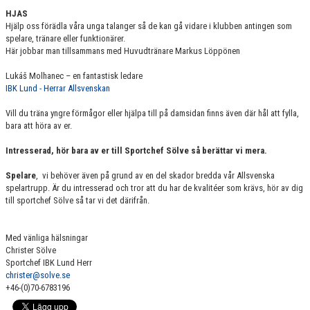
HJAS
Hjälp oss förädla våra unga talanger så de kan gå vidare i klubben antingen som
spelare, tränare eller funktionärer.
Här jobbar man tillsammans med Huvudtränare Markus Löppönen
Lukáš Molhanec – en fantastisk ledare
IBK Lund - Herrar Allsvenskan
Vill du träna yngre förmågor eller hjälpa till på damsidan finns även där hål att fylla,
bara att höra av er.
Intresserad, hör bara av er till Sportchef Sölve så berättar vi mera.
Spelare
, vi behöver även på grund av en del skador bredda vår Allsvenska
spelartrupp. Är du intresserad och tror att du har de kvalitéer som krävs, hör av dig
till sportchef Sölve så tar vi det därifrån.
Med vänliga hälsningar
Christer Sölve
Sportchef IBK Lund Herr
christer@solve.se
+46-(0)70-6783196