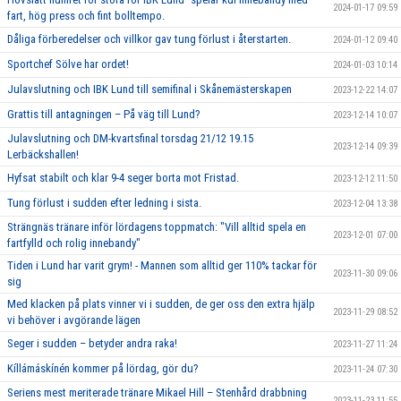
2024-01-17 09:59
fart, hög press och fint bolltempo.
Dåliga förberedelser och villkor gav tung förlust i återstarten.
2024-01-12 09:40
Sportchef Sölve har ordet!
2024-01-03 10:14
Julavslutning och IBK Lund till semifinal i Skånemästerskapen
2023-12-22 14:07
Grattis till antagningen – På väg till Lund?
2023-12-14 10:07
Julavslutning och DM-kvartsfinal torsdag 21/12 19.15
2023-12-14 09:39
Lerbäckshallen!
Hyfsat stabilt och klar 9-4 seger borta mot Fristad.
2023-12-12 11:50
Tung förlust i sudden efter ledning i sista.
2023-12-04 13:38
Strängnäs tränare inför lördagens toppmatch: "Vill alltid spela en
2023-12-01 07:00
fartfylld och rolig innebandy"
Tiden i Lund har varit grym! - Mannen som alltid ger 110% tackar för
2023-11-30 09:06
sig
Med klacken på plats vinner vi i sudden, de ger oss den extra hjälp
2023-11-29 08:52
vi behöver i avgörande lägen
Seger i sudden – betyder andra raka!
2023-11-27 11:24
Kíllámáskínén kommer på lördag, gör du?
2023-11-24 07:30
Seriens mest meriterade tränare Mikael Hill – Stenhård drabbning
2023-11-23 11:55