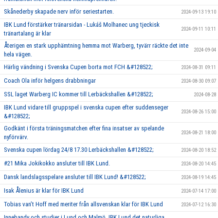
Skånederby skapade nerv inför seriestarten.
2024-09-13 19:10
IBK Lund förstärker tränarsidan - Lukáš Molhanec ung tjeckisk
2024-09-11 10:11
tränartalang är klar
Återigen en stark upphämtning hemma mot Warberg, tyvärr räckte det inte
2024-09-04
hela vägen.
Härlig vändning i Svenska Cupen borta mot FCH &#128522;
2024-08-31 09:11
Coach Ola inför helgens drabbningar
2024-08-30 09:07
SSL laget Warberg IC kommer till Lerbäckshallen &#128522;
2024-08-28
IBK Lund vidare till gruppspel i svenska cupen efter suddenseger
2024-08-26 15:00
&#128522;
Godkänt i första träningsmatchen efter fina insatser av spelande
2024-08-21 18:00
nyförvärv.
Svenska cupen lördag 24/8 17.30 Lerbäckshallen &#128522;
2024-08-20 18:52
#21 Mika Jokikokko ansluter till IBK Lund.
2024-08-20 14:45
Dansk landslagsspelare ansluter till IBK Lund! &#128522;
2024-08-19 14:45
Isak Ålenius är klar för IBK Lund
2024-07-14 17:00
Tobias van’t Hoff med meriter från allsvenskan klar för IBK Lund
2024-07-12 16:30
Innebandy och studier i Lund och Malmö, IBK Lund det naturliga