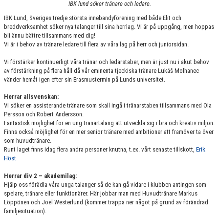
IBK lund söker tränare och ledare.
KONTAKT
IBK Lund, Sveriges tredje största innebandyförening med både Elit och
MATCHER
breddverksamhet söker nya talanger till sina herrlag. Vi är på uppgång, men hoppas
bli ännu bättre tillsammans med dig!
Vi är i behov av tränare ledare till flera av våra lag på herr och juniorsidan.
HERRAR ALLSVENSKAN 25/26
Vi förstärker kontinuerligt våra tränar och ledarstaber, men är just nu i akut behov
SKÅNEMÄSTERSKAPEN 21/22
av förstärkning på flera håll då vår eminenta tjeckiska tränare Lukáš Molhanec
vänder hemåt igen efter sin Erasmustermin på Lunds universitet.
Herrar allsvenskan:
Vi söker en assisterande tränare som skall ingå i tränarstaben tillsammans med Ola
Persson och Robert Andersson.
Fantastisk möjlighet för en ung tränartalang att utveckla sig i bra och kreativ miljön.
Finns också möjlighet för en mer senior tränare med ambitioner att framöver ta över
som huvudtränare.
Runt laget finns idag flera andra personer knutna, t.ex. vårt senaste tillskott,
Erik
Höst
Herrar div 2 – akademilag:
Hjälp oss förädla våra unga talanger så de kan gå vidare i klubben antingen som
spelare, tränare eller funktionärer. Här jobbar man med Huvudtränare Markus
Löppönen och Joel Westerlund (kommer trappa ner något på grund av förändrad
familjesituation).