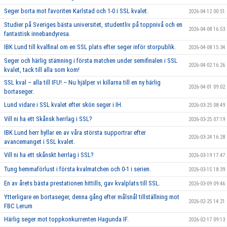
Seger borta mot favoriten Karlstad och 1-0 i SSL kvalet.
2026-04-12 00:51
Studier på Sveriges bästa universitet, studentliv på toppnivå och en
2026-04-08 16:53
fantastisk innebandyresa.
IBK Lund till kvalfinal om en SSL plats efter seger inför storpublik.
2026-04-08 15:34
Seger och härlig stämning i första matchen under semifinalen i SSL
2026-04-02 16:26
kvalet, tack till alla som kom!
SSL kval – alla till IFU! – Nu hjälper vi killarna till en ny härlig
2026-04-01 09:02
bortaseger.
Lund vidare i SSL kvalet efter skön seger i IH.
2026-03-25 08:49
Vill ni ha ett Skånsk herrlag i SSL?
2026-03-25 07:19
IBK Lund herr hyllar en av våra största supportrar efter
2026-03-24 16:28
avancemanget i SSL kvalet.
Vill ni ha ett skånskt herrlag i SSL?
2026-03-19 17:47
Tung hemmaförlust i första kvalmatchen och 0-1 i serien.
2026-03-15 18:39
En av årets bästa prestationen hittills, gav kvalplats till SSL.
2026-03-09 09:46
Ytterligare en bortaseger, denna gång efter målsnål tillställning mot
2026-02-25 14:21
FBC Lerum
Härlig seger mot toppkonkurrenten Hagunda IF.
2026-02-17 09:13