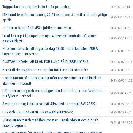
Taggat lund laddar om inför Lillån på lördag.
2024-02-15 14:15
IBK Lund överlägsna I andra, 20-8 i skott och 3-1 mål talar sitt tydliga
2024-02-15 13:40
språk.
Jubilaren ökar på till 454 i jubileumsmatchen.
2024-02-13 08:55
Lund hakar på i kampen om nytt Allsvenskt kontrakt - Vi vinner
2024-02-13 08:50
ganska klart!
Streckmatch och hyllningar, lördag 13.00 Lerbäckshallen. 400 A-
2024-02-08 11:58
lagsmatcher – RESPEKT!
GUSTAV LINDAHL ÄR KLAR FÖR LUND PÅ DUBBELLICENS
2024-02-07 11:45
Nu skall det avgöras – var spelar IBK Lund Elit nästa år?
2024-02-05 15:00
Coach Martin på dubbla stolar inför DM semifinalen men bucklan
2024-02-05 11:55
skall hem till Lund!
Härlig inramning och bra spel gav klar förlust borta mot Warberg. –
2024-02-05 09:01
Nu fyller vi Lerbäck!
3 viktiga poäng i jakten på nytt Allsvenskt kontrakt &#128522;!
2024-01-22 12:03
U19 och IBK Lund - #70 Lukas Wahl &#128522;
2024-01-19 08:51
Viktig streckmatch med flera nyheter – spelardebut och digitalt
2024-01-18 13:26
matchprogram.
Hovslätt numret för stora för IBK Lund–spelar kul innebandy med