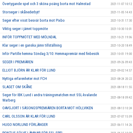
Övertygande spel och 3 sköna poäng borta mot Halmstad
2021-11-07 10:12
Storseger i skånederbyt!
2021-11-05 14:43
Seger efter visst besvär borta mot Pixbo
2021-10-31 17:30
Viktig seger i jämnt toppmöte
2021-10-30 10:01
INFÖR TOPPMÖTET MED MÖLNDAL
2021-10-21 19:06
Klar seger i en ganska jämn tillställning
2021-10-20 18:49
Inför Partille hemma Söndag 3/10: Hemmapremiär med finbesök
2021-10-01 19:00
SEGER I PREMIÄREN
2021-09-26 09:43
ELLIOT BJÖRN ÄR KLAR FÖR LUND
2021-09-02 14:57
Nyttiga erfarenheter mot FCH
2021-08-24 20:22
SLAGET OM SKÅNE
2021-08-18 11:55
Seger för IBK Lund i andra träningsmatchen mot SSL-kvalande
2021-08-18 09:42
Warberg
OAVGJORT I SÄSONGSPREMIÄREN BORTA MOT HÖLLVIKEN
2021-08-13 10:24
CARL OLSSON ÄR KLAR FÖR LUND
2021-07-07 15:09
HUGO NORLUND FÖRLÄNGER
2021-06-11 14:26
PONTUS SÖLVE LÄMNAR FÖR SSL-SPEL