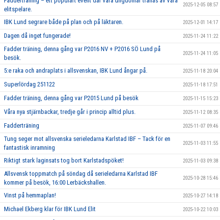
Fadderträning – ett populärt event där våra ungdomar tränas av våra
2025-12-05 08:57
elitspelare.
IBK Lund segrare både på plan och på läktaren.
2025-12-01 14:17
Dagen då inget fungerade!
2025-11-24 11:22
Fadder träning, denna gång var P2016 NV + P2016 SÖ Lund på
2025-11-24 11:05
besök.
5:e raka och andraplats i allsvenskan, IBK Lund ångar på.
2025-11-18 20:04
Superlördag 251122
2025-11-18 17:51
Fadder träning, denna gång var P2015 Lund på besök
2025-11-15 15:23
Våra nya stjärnbackar, tredje går i princip alltid plus.
2025-11-12 08:35
Fadderträning
2025-11-07 09:46
Tung seger mot allsvenska serieledarna Karlstad IBF – Tack för en
2025-11-03 11:55
fantastisk inramning
Riktigt stark laginsats tog bort Karlstadspöket!
2025-11-03 09:38
Allsvensk toppmatch på söndag då serieledarna Karlstad IBF
2025-10-28 15:46
kommer på besök, 16:00 Lerbäckshallen.
Vinst på hemmaplan!
2025-10-27 14:18
Michael Ekberg klar för IBK Lund Elit
2025-10-22 10:03