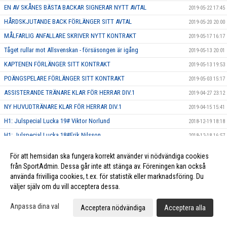
EN AV SKÅNES BÄSTA BACKAR SIGNERAR NYTT AVTAL
2019-05-22 17:45
HÅRDSKJUTANDE BACK FÖRLÄNGER SITT AVTAL
2019-05-20 20:00
MÅLFARLIG ANFALLARE SKRIVER NYTT KONTRAKT
2019-05-17 16:17
Tåget rullar mot Allsvenskan - försäsongen är igång
2019-05-13 20:01
KAPTENEN FÖRLÄNGER SITT KONTRAKT
2019-05-13 19:53
POÄNGSPELARE FÖRLÄNGER SITT KONTRAKT
2019-05-03 15:17
ASSISTERANDE TRÄNARE KLAR FÖR HERRAR DIV.1
2019-04-27 23:12
NY HUVUDTRÄNARE KLAR FÖR HERRAR DIV.1
2019-04-15 15:41
H1: Julspecial Lucka 19# Viktor Norlund
2018-12-19 18:18
H1: Julspecial Lucka 18#Erik Nilsson
2018-12-18 16:57
H1: Julspecial Lucka 17#Stefan Prim
2018-12-17 17:11
För att hemsidan ska fungera korrekt använder vi nödvändiga cookies
H1: Julspecial Lucka 16# David Johansson
2018-12-16 16:42
från SportAdmin. Dessa går inte att stänga av. Föreningen kan också
använda frivilliga cookies, t.ex. för statistik eller marknadsföring. Du
H1: Julspecial Lucka 15# Jakob Peraic
2018-12-15 10:47
väljer själv om du vill acceptera dessa.
H1: Julspecial lucka 14# Simon Svensson
2018-12-14 15:42
Anpassa dina val
H1: Julspecial Lucka 13# Jesper Mattson
2018-12-13 17:00
Acceptera nödvändiga
Acceptera alla
H1: Julspecial Lucka 12#Anton Olenius
2018-12-12 17:31