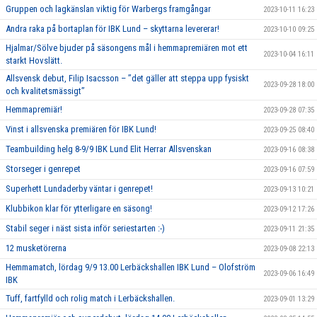
Gruppen och lagkänslan viktig för Warbergs framgångar
2023-10-11 16:23
Andra raka på bortaplan för IBK Lund – skyttarna levererar!
2023-10-10 09:25
Hjalmar/Sölve bjuder på säsongens mål i hemmapremiären mot ett
2023-10-04 16:11
starkt Hovslätt.
Allsvensk debut, Filip Isacsson – ’’det gäller att steppa upp fysiskt
2023-09-28 18:00
och kvalitetsmässigt’’
Hemmapremiär!
2023-09-28 07:35
Vinst i allsvenska premiären för IBK Lund!
2023-09-25 08:40
Teambuilding helg 8-9/9 IBK Lund Elit Herrar Allsvenskan
2023-09-16 08:38
Storseger i genrepet
2023-09-16 07:59
Superhett Lundaderby väntar i genrepet!
2023-09-13 10:21
Klubbikon klar för ytterligare en säsong!
2023-09-12 17:26
Stabil seger i näst sista inför seriestarten :-)
2023-09-11 21:35
12 musketörerna
2023-09-08 22:13
Hemmamatch, lördag 9/9 13.00 Lerbäckshallen IBK Lund – Olofström
2023-09-06 16:49
IBK
Tuff, fartfylld och rolig match i Lerbäckshallen.
2023-09-01 13:29