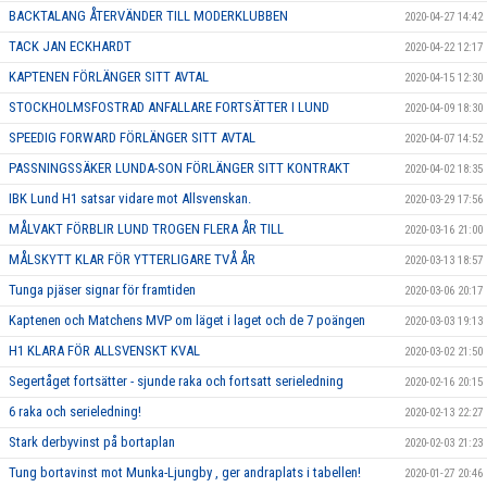
BACKTALANG ÅTERVÄNDER TILL MODERKLUBBEN
2020-04-27 14:42
TACK JAN ECKHARDT
2020-04-22 12:17
KAPTENEN FÖRLÄNGER SITT AVTAL
2020-04-15 12:30
STOCKHOLMSFOSTRAD ANFALLARE FORTSÄTTER I LUND
2020-04-09 18:30
SPEEDIG FORWARD FÖRLÄNGER SITT AVTAL
2020-04-07 14:52
PASSNINGSSÄKER LUNDA-SON FÖRLÄNGER SITT KONTRAKT
2020-04-02 18:35
IBK Lund H1 satsar vidare mot Allsvenskan.
2020-03-29 17:56
MÅLVAKT FÖRBLIR LUND TROGEN FLERA ÅR TILL
2020-03-16 21:00
MÅLSKYTT KLAR FÖR YTTERLIGARE TVÅ ÅR
2020-03-13 18:57
Tunga pjäser signar för framtiden
2020-03-06 20:17
Kaptenen och Matchens MVP om läget i laget och de 7 poängen
2020-03-03 19:13
H1 KLARA FÖR ALLSVENSKT KVAL
2020-03-02 21:50
Segertåget fortsätter - sjunde raka och fortsatt serieledning
2020-02-16 20:15
6 raka och serieledning!
2020-02-13 22:27
Stark derbyvinst på bortaplan
2020-02-03 21:23
Tung bortavinst mot Munka-Ljungby , ger andraplats i tabellen!
2020-01-27 20:46