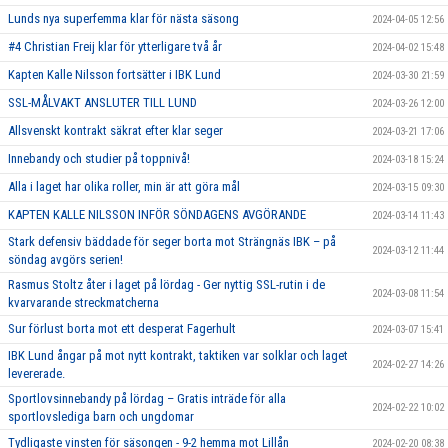
Lunds nya superfemma klar för nästa säsong
2024-04-05 12:56
#4 Christian Freij klar för ytterligare två år
2024-04-02 15:48
Kapten Kalle Nilsson fortsätter i IBK Lund
2024-03-30 21:59
SSL-MÅLVAKT ANSLUTER TILL LUND
2024-03-26 12:00
Allsvenskt kontrakt säkrat efter klar seger
2024-03-21 17:06
Innebandy och studier på toppnivå!
2024-03-18 15:24
Alla i laget har olika roller, min är att göra mål
2024-03-15 09:30
KAPTEN KALLE NILSSON INFÖR SÖNDAGENS AVGÖRANDE
2024-03-14 11:43
Stark defensiv bäddade för seger borta mot Strängnäs IBK – på
2024-03-12 11:44
söndag avgörs serien!
Rasmus Stoltz åter i laget på lördag - Ger nyttig SSL-rutin i de
2024-03-08 11:54
kvarvarande streckmatcherna
Sur förlust borta mot ett desperat Fagerhult
2024-03-07 15:41
IBK Lund ångar på mot nytt kontrakt, taktiken var solklar och laget
2024-02-27 14:26
levererade.
Sportlovsinnebandy på lördag – Gratis inträde för alla
2024-02-22 10:02
sportlovslediga barn och ungdomar
Tydligaste vinsten för säsongen - 9-2 hemma mot Lillån
2024-02-20 08:38