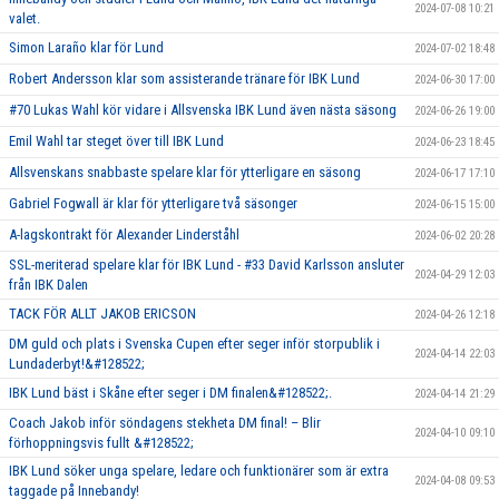
2024-07-08 10:21
valet.
Simon Laraño klar för Lund
2024-07-02 18:48
Robert Andersson klar som assisterande tränare för IBK Lund
2024-06-30 17:00
#70 Lukas Wahl kör vidare i Allsvenska IBK Lund även nästa säsong
2024-06-26 19:00
Emil Wahl tar steget över till IBK Lund
2024-06-23 18:45
Allsvenskans snabbaste spelare klar för ytterligare en säsong
2024-06-17 17:10
Gabriel Fogwall är klar för ytterligare två säsonger
2024-06-15 15:00
A-lagskontrakt för Alexander Linderståhl
2024-06-02 20:28
SSL-meriterad spelare klar för IBK Lund - #33 David Karlsson ansluter
2024-04-29 12:03
från IBK Dalen
TACK FÖR ALLT JAKOB ERICSON
2024-04-26 12:18
DM guld och plats i Svenska Cupen efter seger inför storpublik i
2024-04-14 22:03
Lundaderbyt!&#128522;
IBK Lund bäst i Skåne efter seger i DM finalen&#128522;.
2024-04-14 21:29
Coach Jakob inför söndagens stekheta DM final! – Blir
2024-04-10 09:10
förhoppningsvis fullt &#128522;
IBK Lund söker unga spelare, ledare och funktionärer som är extra
2024-04-08 09:53
taggade på Innebandy!