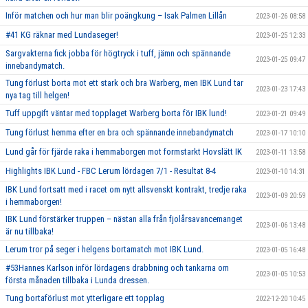
Inför matchen och hur man blir poängkung – Isak Palmen Lillån
2023-01-26 08:58
#41 KG räknar med Lundaseger!
2023-01-25 12:33
Sargvakterna fick jobba för högtryck i tuff, jämn och spännande
2023-01-25 09:47
innebandymatch.
Tung förlust borta mot ett stark och bra Warberg, men IBK Lund tar
2023-01-23 17:43
nya tag till helgen!
Tuff uppgift väntar med topplaget Warberg borta för IBK lund!
2023-01-21 09:49
Tung förlust hemma efter en bra och spännande innebandymatch
2023-01-17 10:10
Lund går för fjärde raka i hemmaborgen mot formstarkt Hovslätt IK
2023-01-11 13:58
Highlights IBK Lund - FBC Lerum lördagen 7/1 - Resultat 8-4
2023-01-10 14:31
IBK Lund fortsatt med i racet om nytt allsvenskt kontrakt, tredje raka
2023-01-09 20:59
i hemmaborgen!
IBK Lund förstärker truppen – nästan alla från fjolårsavancemanget
2023-01-06 13:48
är nu tillbaka!
Lerum tror på seger i helgens bortamatch mot IBK Lund.
2023-01-05 16:48
#53Hannes Karlson inför lördagens drabbning och tankarna om
2023-01-05 10:53
första månaden tillbaka i Lunda dressen.
Tung bortaförlust mot ytterligare ett topplag
2022-12-20 10:45