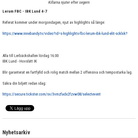
Killarna njuter efter segern
KONTAKT
Lerum FBC - IBK Lund 4-7
MATCHER
Referat kommer under morgondagen, njut av highlights så länge:
HERRAR ALLSVENSKAN 25/26
https://www.innebandy.tv/video?id=s-highlights-fbc-lerum-ibk-lund-elit-scklxk?
SKÅNEMÄSTERSKAPEN 21/22
Alla till Lerbäckshallen lördag 16.00
IBK Lund - Hovslätt IK
Blir garanterat en fartfylld och rolig match mellan 2 offensiva och tempostarka lag.
Säkra din biljett redan idag:
https://secure.tickster.com/sv/3vmzfadx2fzvw08/selectevent
Nyhetsarkiv