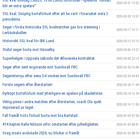
SSL kval söndag 250323, 13:00 Lunds idrottshall - spelarna ''fullsatt
2025-03-21 15:02
blir en extra spelare''
SSL kval: Snöplig bortaförlust efter att ha varit i förarsätet sista 2
2025-03-20 13:57
perioderna.
Seger i första historiska SSL kvalmatchen gav bra stämning i
2025-03-17 14:11
Lerbäckshallen.
Historiskt SSL kval för IBK Lund.
2025-03-12 15:15
Stabil seger borta mot Hässelby.
2025-03-06 19:27
Superhelgen i Uppsala säkrade det Allsvenska kontraktet.
2025-03-04 22:13
Seger efter sent avgörande mot Sundsvall FBC.
2025-02-26 10:04
Segerintervju efter sena 5-4 vinsten mot Sundsvall FBC
2025-02-24 09:49
Första segern efter återstarten!
2025-02-20 11:58
Dyrköpt bortaförlust med ytterligare en spelare på skadelistan.
2025-02-18 16:24
Viktig pinne i andra matchen efter återstarten, coach Ola sjukt
2025-02-14 11:00
imponerad av laget.
Fall framåt trots förlust borta mot bra Karlstad.
2025-01-09 07:58
#14 kapten Kalle Nilsson inför omstarten efter julledigheten.
2025-01-03 08:41
Svag insats avslutade 2024, nu blickar vi framåt.
2025-01-02 08:14