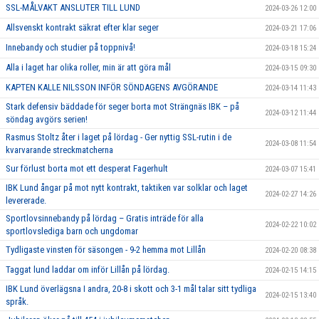
SSL-MÅLVAKT ANSLUTER TILL LUND
2024-03-26 12:00
Allsvenskt kontrakt säkrat efter klar seger
2024-03-21 17:06
Innebandy och studier på toppnivå!
2024-03-18 15:24
Alla i laget har olika roller, min är att göra mål
2024-03-15 09:30
KAPTEN KALLE NILSSON INFÖR SÖNDAGENS AVGÖRANDE
2024-03-14 11:43
Stark defensiv bäddade för seger borta mot Strängnäs IBK – på
2024-03-12 11:44
söndag avgörs serien!
Rasmus Stoltz åter i laget på lördag - Ger nyttig SSL-rutin i de
2024-03-08 11:54
kvarvarande streckmatcherna
Sur förlust borta mot ett desperat Fagerhult
2024-03-07 15:41
IBK Lund ångar på mot nytt kontrakt, taktiken var solklar och laget
2024-02-27 14:26
levererade.
Sportlovsinnebandy på lördag – Gratis inträde för alla
2024-02-22 10:02
sportlovslediga barn och ungdomar
Tydligaste vinsten för säsongen - 9-2 hemma mot Lillån
2024-02-20 08:38
Taggat lund laddar om inför Lillån på lördag.
2024-02-15 14:15
IBK Lund överlägsna I andra, 20-8 i skott och 3-1 mål talar sitt tydliga
2024-02-15 13:40
språk.