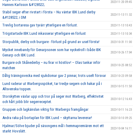
2023-11-20 09:45
Hannes Karlsson &#128522;
Stabil seger efter rivstart i första – Nu väntar IBK Lund derby
2023-11-13 11:32
&#128522; i DM
Trevlig bortaresa gav tyvärr ytterligare en förlust.
2023-11-13 10:43
Trögstartade IBK Lund inkasserar ytterligare en förlust
2023-11-13 10:34
Storpublik, derby och burgare - förlust på grund av usel första!
2023-10-31 11:00
Mycket innebandy för Genarpsonen som har nyckelroll i både IBK
2023-10-26 17:04
Genarp och IBK Lund.
Burgare och Skånederby – nu firar vi höstlov! – Olas tankar inför
2023-10-25 08:52
matchen
Dålig träningsvecka med sjukdomar gav 2 pinnar, trots uselt försvar
2023-10-23 09:58
Lund raderar ut Warbergsspöket, tar tredje segern och hakar på i
2023-10-15 11:50
Allsvenska toppen.
Storskytten växlar upp och tror på seger mot Warberg, effektivitet
2023-10-12 16:43
och hårt jobb blir segerreceptet.
Gruppen och lagkänslan viktig för Warbergs framgångar
2023-10-11 16:23
Andra raka på bortaplan för IBK Lund – skyttarna levererar!
2023-10-10 09:25
Hjalmar/Sölve bjuder på säsongens mål i hemmapremiären mot ett
2023-10-04 16:11
starkt Hovslätt.