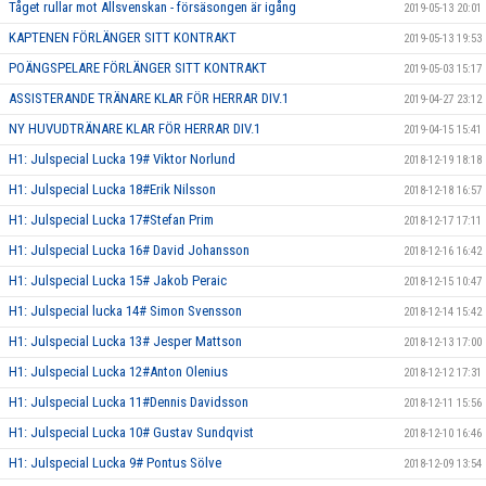
Tåget rullar mot Allsvenskan - försäsongen är igång
2019-05-13 20:01
KAPTENEN FÖRLÄNGER SITT KONTRAKT
2019-05-13 19:53
POÄNGSPELARE FÖRLÄNGER SITT KONTRAKT
2019-05-03 15:17
ASSISTERANDE TRÄNARE KLAR FÖR HERRAR DIV.1
2019-04-27 23:12
NY HUVUDTRÄNARE KLAR FÖR HERRAR DIV.1
2019-04-15 15:41
H1: Julspecial Lucka 19# Viktor Norlund
2018-12-19 18:18
H1: Julspecial Lucka 18#Erik Nilsson
2018-12-18 16:57
H1: Julspecial Lucka 17#Stefan Prim
2018-12-17 17:11
H1: Julspecial Lucka 16# David Johansson
2018-12-16 16:42
H1: Julspecial Lucka 15# Jakob Peraic
2018-12-15 10:47
H1: Julspecial lucka 14# Simon Svensson
2018-12-14 15:42
H1: Julspecial Lucka 13# Jesper Mattson
2018-12-13 17:00
H1: Julspecial Lucka 12#Anton Olenius
2018-12-12 17:31
H1: Julspecial Lucka 11#Dennis Davidsson
2018-12-11 15:56
H1: Julspecial Lucka 10# Gustav Sundqvist
2018-12-10 16:46
H1: Julspecial Lucka 9# Pontus Sölve
2018-12-09 13:54