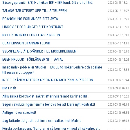
Säsongspremiär 8/8, Höllviken IBF – IBK lund, 5-5 vid full tid.
2023-08-23 13:21
TALANG TAR STEGET UPP TILL A-TRUPPEN
2023-05-19 16:27
POÄNGKUNG FÖRLÄNGER SITT AVTAL
2023-04-16 15:30
LINDQVIST FÖRLÄNGER SITT KONTRAKT
2023-04-14 15:30
NYTT KONTRAKT FÖR ELIAS PERSSON
2023-04-13 15:00
OLA PERSSON STANNAR I LUND
2023-04-10 14:00
SSL-SPELARE ÅTERVÄNDER TILL MODERKLUBBEN
2023-04-08 13:00
EGEN PRODUKT FÖRLÄNGER SITT AVTAL
2023-04-06 13:24
Innebandy - jobb eller Studier – IBK Lund söker Ledare och spelare
2023-03-27 13:58
till resan mot toppen!
INFÖR SKÅNEMÄSTERSKAPSFINALEN MED PRIM & PERSSON
2023-03-22 13:44
DM Final!
2023-03-20 07:00
Allsvenska kontraktet säkrat efter rysare mot Karlstad IBF.
2023-03-16 10:20
Seger i avslutningen hemma behövs för att klara nytt kontrakt!
2023-03-09 08:08
Äntligen över strecket!
2023-03-06 08:54
Jag fattade tidigt att det finns en rivalitet mot Malmö
2023-03-04 08:38
Första bortasegern, ’’förlorar vi så kommer vi med all säkerhet att