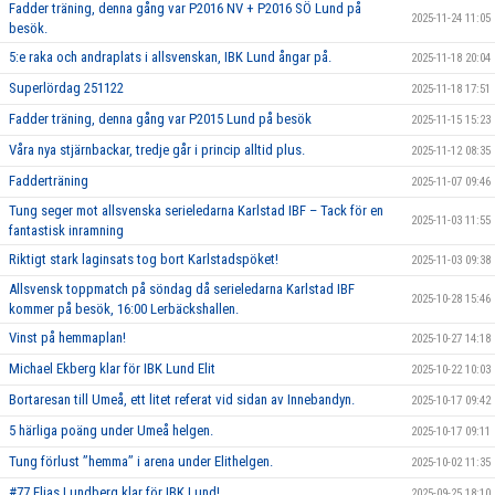
Fadder träning, denna gång var P2016 NV + P2016 SÖ Lund på
2025-11-24 11:05
besök.
5:e raka och andraplats i allsvenskan, IBK Lund ångar på.
2025-11-18 20:04
Superlördag 251122
2025-11-18 17:51
Fadder träning, denna gång var P2015 Lund på besök
2025-11-15 15:23
Våra nya stjärnbackar, tredje går i princip alltid plus.
2025-11-12 08:35
Fadderträning
2025-11-07 09:46
Tung seger mot allsvenska serieledarna Karlstad IBF – Tack för en
2025-11-03 11:55
fantastisk inramning
Riktigt stark laginsats tog bort Karlstadspöket!
2025-11-03 09:38
Allsvensk toppmatch på söndag då serieledarna Karlstad IBF
2025-10-28 15:46
kommer på besök, 16:00 Lerbäckshallen.
Vinst på hemmaplan!
2025-10-27 14:18
Michael Ekberg klar för IBK Lund Elit
2025-10-22 10:03
Bortaresan till Umeå, ett litet referat vid sidan av Innebandyn.
2025-10-17 09:42
5 härliga poäng under Umeå helgen.
2025-10-17 09:11
Tung förlust ’’hemma’’ i arena under Elithelgen.
2025-10-02 11:35
#77 Elias Lundberg klar för IBK Lund!
2025-09-25 18:10