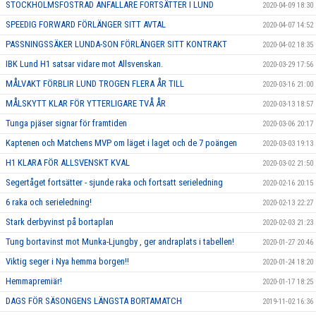
STOCKHOLMSFOSTRAD ANFALLARE FORTSÄTTER I LUND
2020-04-09 18:30
SPEEDIG FORWARD FÖRLÄNGER SITT AVTAL
2020-04-07 14:52
PASSNINGSSÄKER LUNDA-SON FÖRLÄNGER SITT KONTRAKT
2020-04-02 18:35
IBK Lund H1 satsar vidare mot Allsvenskan.
2020-03-29 17:56
MÅLVAKT FÖRBLIR LUND TROGEN FLERA ÅR TILL
2020-03-16 21:00
MÅLSKYTT KLAR FÖR YTTERLIGARE TVÅ ÅR
2020-03-13 18:57
Tunga pjäser signar för framtiden
2020-03-06 20:17
Kaptenen och Matchens MVP om läget i laget och de 7 poängen
2020-03-03 19:13
H1 KLARA FÖR ALLSVENSKT KVAL
2020-03-02 21:50
Segertåget fortsätter - sjunde raka och fortsatt serieledning
2020-02-16 20:15
6 raka och serieledning!
2020-02-13 22:27
Stark derbyvinst på bortaplan
2020-02-03 21:23
Tung bortavinst mot Munka-Ljungby , ger andraplats i tabellen!
2020-01-27 20:46
Viktig seger i Nya hemma borgen!!
2020-01-24 18:20
Hemmapremiär!
2020-01-17 18:25
DAGS FÖR SÄSONGENS LÄNGSTA BORTAMATCH
2019-11-02 16:36