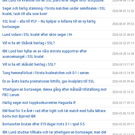
IBK Lund till kvalfinal om en SSL plats efter seger inför storpublik.
2026-04-08 15:34
Seger och härlig stämning i första matchen under semifinalen i SSL
2026-04-02 16:26
kvalet, tack till alla som kom!
SSL kval – alla till IFU! – Nu hjälper vi killarna till en ny härlig
2026-04-01 09:02
bortaseger.
Lund vidare i SSL kvalet efter skön seger i IH.
2026-03-25 08:49
Vill ni ha ett Skånsk herrlag i SSL?
2026-03-25 07:19
IBK Lund herr hyllar en av våra största supportrar efter
2026-03-24 16:28
avancemanget i SSL kvalet.
Vill ni ha ett skånskt herrlag i SSL?
2026-03-19 17:47
Tung hemmaförlust i första kvalmatchen och 0-1 i serien.
2026-03-15 18:39
En av årets bästa prestationen hittills, gav kvalplats till SSL.
2026-03-09 09:46
Ytterligare en bortaseger, denna gång efter målsnål tillställning mot
2026-02-25 14:21
FBC Lerum
Härlig seger mot toppkonkurrenten Hagunda IF.
2026-02-17 09:13
DM final för 5:e året i rad efter tight och tät match med fulla läktare
2026-02-06 10:39
borta mot Bjärred IBK
Bortasviten bruten efter 319 dagar trots 3-1 i spel 5-5.
2026-02-05 09:17
IBK Lund studsar tillbaka och tar ytterligare en bortaseger, men det
2026-01-27 13:19