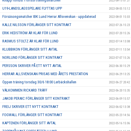
Knapp förlust i första träningsmatchen
2022-08-13 07:21
U19-LANDSLAGSSPELARE FLYTTAS UPP
2022-08-05 15:12
Försäsongsmatcher IBK Lund Herrar Allsvenskan - uppdaterad
2022-08-01 15:03
KALLE NILSSON FÖRLÄNGER SITT KONTRAKT
2022-07-26 15:23
ERIK HEDSTRÖM ÄR KLAR FÖR LUND
2022-07-20 15:26
RASMUS STOLTZ ÄR KLAR FÖR LUND
2022-07-14 13:08
KLUBBIKON FÖRLÄNGER SITT AVTAL
2022-07-11 13:54
NORLUND FÖRLÄNGER SITT KONTRAKT
2022-07-07 15:26
PERSSON SKRIVER PÅ ETT NYTT AVTAL
2022-06-30 15:29
HERRAR ALLSVENSKAN PRISAS MED ÅRETS PRESTATION
2022-06-29 13:25
Öppen träning torsdag 30/6 18:00 Lerbäckshallen
2022-06-27 20:42
VÄLKOMMEN RICKARD TRÄFF
2022-06-20 15:35
JAKOB PERAIC FÖRLÄNGER SITT KONTRAKT
2022-06-09 15:57
FREIJ SKRIVER ETT NYTT KONTRAKT
2022-06-02 13:38
FOGWALL FÖRLÄNGER SITT KONTRAKT
2022-05-23 14:56
KAPTENEN FÖRLÄNGER SITT AVTAL
2022-05-16 15:06