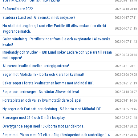
TOPPMÅLVAKT FORTSÄTTER I LUND
2022-05-11 15:48
Skånemästare 2022
2022-04-18 20:18
Studera i Lund och Allsvenskt innebandyspel?
2022-04-17 07:11
Nu skall det avgöras, Lund eller Partille till Allsvenskan i en direkt
2022-04-07 21:15
avgörande match.
Galen vändning i Partille tvingar fram 3:e och avgörande i Allsvenska
2022-04-07 11:43
kvalet!
Innebandy och Studier – IBK Lund söker Ledare och Spelare till resan
2022-04-03 20:44
mot toppen!
Allsvensk kvalfinal mellan seriegiganterna!
2022-03-31 20:31
Seger mot Mölndal IBF borta och klara för kvalfinal!
2022-03-26 09:28
Säker seger i första kvalmatchen hemma mot Mölndal IBF.
2022-03-21 21:19
Seger och serieseger - Nu väntar Allsvenskt kval
2022-03-18 08:27
Förstaplatsen och val av kvalmotståndare på spel
2022-03-11 14:56
Ny seger och Fortsatt serieledning - 5-3 borta mot Mölndal IBF
2022-03-05 09:46
Storseger med 21-6 och 3 mål i boxplay!
2022-02-22 21:48
Övertygande seger med 13-0 borta mot Landskrona.
2022-02-17 20:52
Seger mot Pixbo med 9-7 efter dålig förstaperiod och underläge 1-4.
2022-02-17 20:46