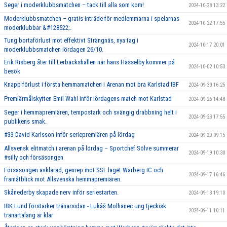
Seger i moderklubbsmatchen – tack till alla som kom!
2024-10-28 13:22
Moderklubbsmatchen – gratis inträde för medlemmarna i spelarnas
2024-10-22 17:55
moderklubbar &#128522;.
Tung bortaförlust mot effektivt Strängnäs, nya tag i
2024-10-17 20:01
moderklubbsmatchen lördagen 26/10.
Erik Risberg åter till Lerbäckshallen när hans Hässelby kommer på
2024-10-02 10:53
besök
Knapp förlust i första hemmamatchen i Arenan mot bra Karlstad IBF
2024-09-30 16:25
Premiärmålskytten Emil Wahl inför lördagens match mot Karlstad
2024-09-26 14:48
Seger i hemmapremiären, tempostark och svängig drabbning helt i
2024-09-23 17:55
publikens smak.
#33 David Karlsson inför seriepremiären på lördag
2024-09-20 09:15
Allsvensk elitmatch i arenan på lördag – Sportchef Sölve summerar
2024-09-19 10:30
#silly och försäsongen
Försäsongen avklarad, genrep mot SSL laget Warberg IC och
2024-09-17 16:46
framåtblick mot Allsvenska hemmapremiären.
Skånederby skapade nerv inför seriestarten.
2024-09-13 19:10
IBK Lund förstärker tränarsidan - Lukáš Molhanec ung tjeckisk
2024-09-11 10:11
tränartalang är klar