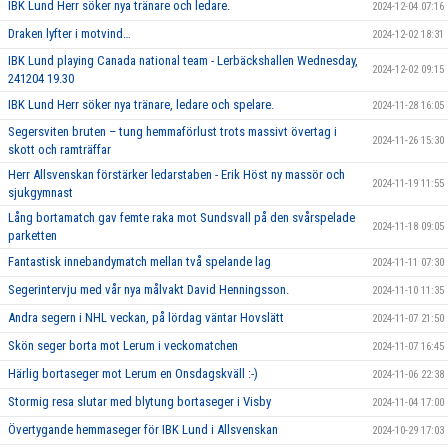
IBK Lund Herr söker nya tränare och ledare.
2024-12-04 07:16
Draken lyfter i motvind…
2024-12-02 18:31
IBK Lund playing Canada national team - Lerbäckshallen Wednesday,
2024-12-02 09:15
241204 19.30
IBK Lund Herr söker nya tränare, ledare och spelare.
2024-11-28 16:05
Segersviten bruten – tung hemmaförlust trots massivt övertag i
2024-11-26 15:30
skott och ramträffar
Herr Allsvenskan förstärker ledarstaben - Erik Höst ny massör och
2024-11-19 11:55
sjukgymnast
Lång bortamatch gav femte raka mot Sundsvall på den svårspelade
2024-11-18 09:05
parketten
Fantastisk innebandymatch mellan två spelande lag
2024-11-11 07:30
Segerintervju med vår nya målvakt David Henningsson.
2024-11-10 11:35
Andra segern i NHL veckan, på lördag väntar Hovslätt
2024-11-07 21:50
Skön seger borta mot Lerum i veckomatchen
2024-11-07 16:45
Härlig bortaseger mot Lerum en Onsdagskväll :-)
2024-11-06 22:38
Stormig resa slutar med blytung bortaseger i Visby
2024-11-04 17:00
Övertygande hemmaseger för IBK Lund i Allsvenskan
2024-10-29 17:03