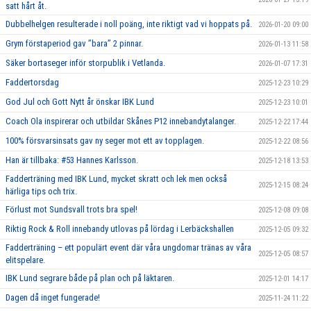
satt hårt åt.
Dubbelhelgen resulterade i noll poäng, inte riktigt vad vi hoppats på.
2026-01-20 09:00
Grym förstaperiod gav ’’bara’’ 2 pinnar.
2026-01-13 11:58
Säker bortaseger inför storpublik i Vetlanda.
2026-01-07 17:31
Faddertorsdag
2025-12-23 10:29
God Jul och Gott Nytt år önskar IBK Lund
2025-12-23 10:01
Coach Ola inspirerar och utbildar Skånes P12 innebandytalanger.
2025-12-22 17:44
100% försvarsinsats gav ny seger mot ett av topplagen.
2025-12-22 08:56
Han är tillbaka: #53 Hannes Karlsson.
2025-12-18 13:53
Fadderträning med IBK Lund, mycket skratt och lek men också
2025-12-15 08:24
härliga tips och trix.
Förlust mot Sundsvall trots bra spel!
2025-12-08 09:08
Riktig Rock & Roll innebandy utlovas på lördag i Lerbäckshallen
2025-12-05 09:32
Fadderträning – ett populärt event där våra ungdomar tränas av våra
2025-12-05 08:57
elitspelare.
IBK Lund segrare både på plan och på läktaren.
2025-12-01 14:17
Dagen då inget fungerade!
2025-11-24 11:22