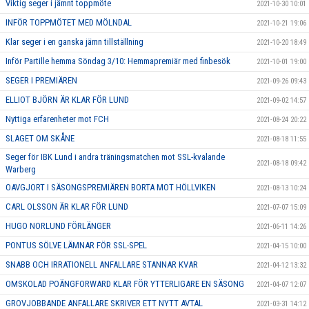
Viktig seger i jämnt toppmöte
2021-10-30 10:01
INFÖR TOPPMÖTET MED MÖLNDAL
2021-10-21 19:06
Klar seger i en ganska jämn tillställning
2021-10-20 18:49
Inför Partille hemma Söndag 3/10: Hemmapremiär med finbesök
2021-10-01 19:00
SEGER I PREMIÄREN
2021-09-26 09:43
ELLIOT BJÖRN ÄR KLAR FÖR LUND
2021-09-02 14:57
Nyttiga erfarenheter mot FCH
2021-08-24 20:22
SLAGET OM SKÅNE
2021-08-18 11:55
Seger för IBK Lund i andra träningsmatchen mot SSL-kvalande
2021-08-18 09:42
Warberg
OAVGJORT I SÄSONGSPREMIÄREN BORTA MOT HÖLLVIKEN
2021-08-13 10:24
CARL OLSSON ÄR KLAR FÖR LUND
2021-07-07 15:09
HUGO NORLUND FÖRLÄNGER
2021-06-11 14:26
PONTUS SÖLVE LÄMNAR FÖR SSL-SPEL
2021-04-15 10:00
SNABB OCH IRRATIONELL ANFALLARE STANNAR KVAR
2021-04-12 13:32
OMSKOLAD POÄNGFORWARD KLAR FÖR YTTERLIGARE EN SÄSONG
2021-04-07 12:07
GROVJOBBANDE ANFALLARE SKRIVER ETT NYTT AVTAL
2021-03-31 14:12