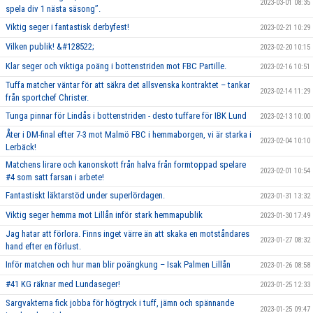
2023-03-01 08:35
spela div 1 nästa säsong’’.
Viktig seger i fantastisk derbyfest!
2023-02-21 10:29
Vilken publik! &#128522;
2023-02-20 10:15
Klar seger och viktiga poäng i bottenstriden mot FBC Partille.
2023-02-16 10:51
Tuffa matcher väntar för att säkra det allsvenska kontraktet – tankar
2023-02-14 11:29
från sportchef Christer.
Tunga pinnar för Lindås i bottenstriden - desto tuffare för IBK Lund
2023-02-13 10:00
Åter i DM-final efter 7-3 mot Malmö FBC i hemmaborgen, vi är starka i
2023-02-04 10:10
Lerbäck!
Matchens lirare och kanonskott från halva från formtoppad spelare
2023-02-01 10:54
#4 som satt farsan i arbete!
Fantastiskt läktarstöd under superlördagen.
2023-01-31 13:32
Viktig seger hemma mot Lillån inför stark hemmapublik
2023-01-30 17:49
Jag hatar att förlora. Finns inget värre än att skaka en motståndares
2023-01-27 08:32
hand efter en förlust.
Inför matchen och hur man blir poängkung – Isak Palmen Lillån
2023-01-26 08:58
#41 KG räknar med Lundaseger!
2023-01-25 12:33
Sargvakterna fick jobba för högtryck i tuff, jämn och spännande
2023-01-25 09:47