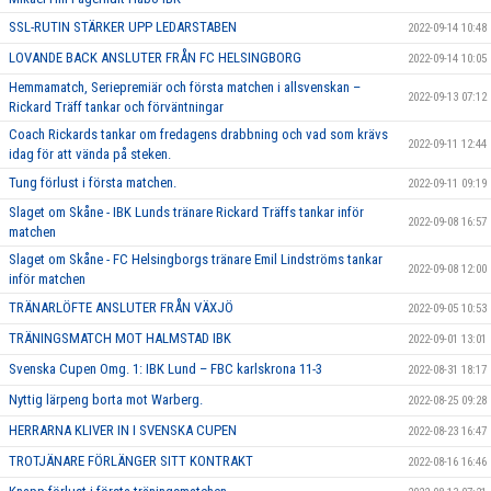
SSL-RUTIN STÄRKER UPP LEDARSTABEN
2022-09-14 10:48
LOVANDE BACK ANSLUTER FRÅN FC HELSINGBORG
2022-09-14 10:05
Hemmamatch, Seriepremiär och första matchen i allsvenskan –
2022-09-13 07:12
Rickard Träff tankar och förväntningar
Coach Rickards tankar om fredagens drabbning och vad som krävs
2022-09-11 12:44
idag för att vända på steken.
Tung förlust i första matchen.
2022-09-11 09:19
Slaget om Skåne - IBK Lunds tränare Rickard Träffs tankar inför
2022-09-08 16:57
matchen
Slaget om Skåne - FC Helsingborgs tränare Emil Lindströms tankar
2022-09-08 12:00
inför matchen
TRÄNARLÖFTE ANSLUTER FRÅN VÄXJÖ
2022-09-05 10:53
TRÄNINGSMATCH MOT HALMSTAD IBK
2022-09-01 13:01
Svenska Cupen Omg. 1: IBK Lund – FBC karlskrona 11-3
2022-08-31 18:17
Nyttig lärpeng borta mot Warberg.
2022-08-25 09:28
HERRARNA KLIVER IN I SVENSKA CUPEN
2022-08-23 16:47
TROTJÄNARE FÖRLÄNGER SITT KONTRAKT
2022-08-16 16:46