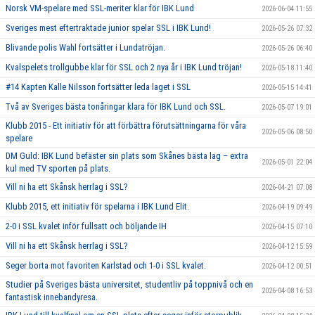
Norsk VM-spelare med SSL-meriter klar för IBK Lund
2026-06-04 11:55
Sveriges mest eftertraktade junior spelar SSL i IBK Lund!
2026-05-26 07:32
Blivande polis Wahl fortsätter i Lundatröjan.
2026-05-26 06:40
Kvalspelets trollgubbe klar för SSL och 2 nya år i IBK Lund tröjan!
2026-05-18 11:40
#14 Kapten Kalle Nilsson fortsätter leda laget i SSL
2026-05-15 14:41
Två av Sveriges bästa tonåringar klara för IBK Lund och SSL.
2026-05-07 19:01
Klubb 2015 - Ett initiativ för att förbättra förutsättningarna för våra
2026-05-06 08:50
spelare
DM Guld: IBK Lund befäster sin plats som Skånes bästa lag – extra
2026-05-01 22:04
kul med TV sporten på plats.
Vill ni ha ett Skånsk herrlag i SSL?
2026-04-21 07:08
Klubb 2015, ett initiativ för spelarna i IBK Lund Elit.
2026-04-19 09:49
2-0 i SSL kvalet inför fullsatt och böljande IH
2026-04-15 07:10
Vill ni ha ett Skånsk herrlag i SSL?
2026-04-12 15:59
Seger borta mot favoriten Karlstad och 1-0 i SSL kvalet.
2026-04-12 00:51
Studier på Sveriges bästa universitet, studentliv på toppnivå och en
2026-04-08 16:53
fantastisk innebandyresa.