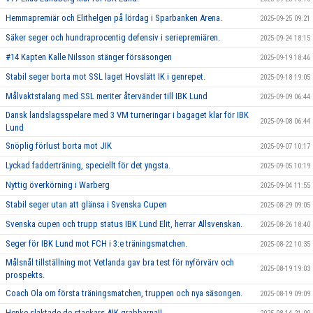
Hemmapremiär och Elithelgen på lördag i Sparbanken Arena.
2025-09-25 09:21
Säker seger och hundraprocentig defensiv i seriepremiären.
2025-09-24 18:15
#14 Kapten Kalle Nilsson stänger försäsongen
2025-09-19 18:46
Stabil seger borta mot SSL laget Hovslätt IK i genrepet.
2025-09-18 19:05
Målvaktstalang med SSL meriter återvänder till IBK Lund
2025-09-09 06:44
Dansk landslagsspelare med 3 VM turneringar i bagaget klar för IBK
2025-09-08 06:44
Lund
Snöplig förlust borta mot JIK
2025-09-07 10:17
Lyckad fadderträning, speciellt för det yngsta.
2025-09-05 10:19
Nyttig överkörning i Warberg
2025-09-04 11:55
Stabil seger utan att glänsa i Svenska Cupen
2025-08-29 09:05
Svenska cupen och trupp status IBK Lund Elit, herrar Allsvenskan.
2025-08-26 18:40
Seger för IBK Lund mot FCH i 3:e träningsmatchen.
2025-08-22 10:35
Målsnål tillställning mot Vetlanda gav bra test för nyförvärv och
2025-08-19 19:03
prospekts.
Coach Ola om första träningsmatchen, truppen och nya säsongen.
2025-08-19 09:09
Henke slaktade de stackars AIK grabbarna!!