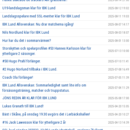
2025-08-14 21:00
U19-landslagsman klar för IBK Lund
2025-08-12 19:02
Landslagsspelare med SSL-meriter klar för IBK Lund
2025-08-11 19:03
IBK Lund Allsvenskan: Nu drar matcherna igång!
2025-08-07 14:17
Nils Nordlund klar för IBK Lund
2025-08-03 18:07
Hur har du det i sommarvärmen?
2025-08-01 13:00
Storskytten och spelarprofilen #53 Hannes Karlsson klar för
2025-07-13 10:00
ytterligare 2 säsonger.
#50 Hugo Prahl förlänger.
2025-07-10 11:41
#2 Hugo Norlund tillbaka i IBK Lund.
2025-07-08 16:49
Coach Ola förlänger!
2025-07-05 11:39
IBK Lund Allsvenskan: Sommarledighet samt lite info om
2025-07-04 11:29
försäsongsträning, matcher och truppstatus.
JÖNS REDIN ÄR KLAR FÖR IBK LUND
2025-05-08 17:00
Lukas Granath till IBK Lund!
2025-04-20 15:05
Bäst i Skåne, på onsdag 19.30 avgörs det i Lerbäckshallen!
2025-04-20 10:27
#16 Jack Lawesson klar för ytterligare 2 år
2025-04-13 14:39