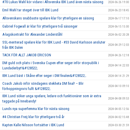
#70 Lukas Wahl kör vidare i Allsvenska IBK Lund även nästa säsong
2024-06-26 19:00
Emil Wahl tar steget över till IBK Lund
2024-06-23 18:45
Allsvenskans snabbaste spelare klar för ytterligare en säsong
2024-06-17 17:10
Gabriel Fogwall är klar för ytterligare två säsonger
2024-06-15 15:00
A-lagskontrakt för Alexander Linderståhl
2024-06-02 20:28
SSL-meriterad spelare klar för IBK Lund - #33 David Karlsson ansluter
2024-04-29 12:03
från IBK Dalen
TACK FÖR ALLT JAKOB ERICSON
2024-04-26 12:18
DM guld och plats i Svenska Cupen efter seger inför storpublik i
2024-04-14 22:03
Lundaderbyt!&#128522;
IBK Lund bäst i Skåne efter seger i DM finalen&#128522;.
2024-04-14 21:29
Coach Jakob inför söndagens stekheta DM final! – Blir
2024-04-10 09:10
förhoppningsvis fullt &#128522;
IBK Lund söker unga spelare, ledare och funktionärer som är extra
2024-04-08 09:53
taggade på Innebandy!
Lunds nya superfemma klar för nästa säsong
2024-04-05 12:56
#4 Christian Freij klar för ytterligare två år
2024-04-02 15:48
Kapten Kalle Nilsson fortsätter i IBK Lund
2024-03-30 21:59