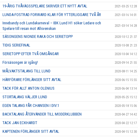
19-ÅRIG TVÅVÄGSSPELARE SKRIVER ETT NYTT AVTAL
2021-03-25 12:28
LUNDA-FOSTRAD FORWARD KLAR FÖR YTTERLIGGARE TVÅ ÅR
2021-03-16 14:01
Innebandy och Lundakarneval – IBK Lund H1 söker Ledare och
2021-03-14 14:28
Spelare till resan mot Allsvenskan
SÄSONGENS NIONDE RAKA OCH SERIETOPP
2020-10-12 21:37
TIDIG SERIEFINAL
2020-10-08 21:23
SERIETOPP EFTER TVÅ OMGÅNGAR
2020-10-04 14:12
Försäsongen är igång!
2020-09-14 21:55
MÅLVAKTSTALANG TILL LUND
2020-08-11 14:25
HÄRFÖRARE FÖRLÄNGER SITT AVTAL
2020-06-15 15:55
TACK FÖR ALLT ANTON OLENIUS
2020-06-04 13:14
STORTALANG VÄLJER LUND
2020-05-25 15:12
EGEN TALANG FÅR CHANSEN I DIV.1
2020-05-18 15:06
BACKTALANG ÅTERVÄNDER TILL MODERKLUBBEN
2020-04-27 14:42
TACK JAN ECKHARDT
2020-04-22 12:17
KAPTENEN FÖRLÄNGER SITT AVTAL
2020-04-15 12:30