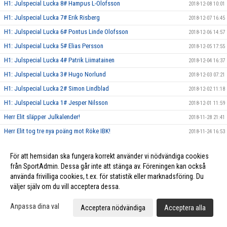
H1: Julspecial Lucka 8# Hampus L-Olofsson
2018-12-08 10:01
H1: Julspecial Lucka 7# Erik Risberg
2018-12-07 16:45
H1: Julspecial Lucka 6# Pontus Linde Olofsson
2018-12-06 14:57
H1: Julspecial Lucka 5# Elias Persson
2018-12-05 17:55
H1: Julspecial Lucka 4# Patrik Liimatainen
2018-12-04 16:37
H1: Julspecial Lucka 3# Hugo Norlund
2018-12-03 07:21
H1: Julspecial Lucka 2# Simon Lindblad
2018-12-02 11:18
H1: Julspecial Lucka 1# Jesper Nilsson
2018-12-01 11:59
Herr Elit släpper Julkalender!
2018-11-28 21:41
Herr Elit tog tre nya poäng mot Röke IBK!
2018-11-24 16:53
H1: Tung förlust mot Munka-Ljungby! Vinst mot FBC Kalmarsund U!
2018-11-20 21:00
För att hemsidan ska fungera korrekt använder vi nödvändiga cookies
Vinst mot Växjö IBK samt Hovshaga AIF för Herr Elit!
2018-11-04 12:28
från SportAdmin. Dessa går inte att stänga av. Föreningen kan också
Vinst mot Halmstad IBK för Herr Elit!
2018-10-18 20:55
använda frivilliga cookies, t.ex. för statistik eller marknadsföring. Du
väljer själv om du vill acceptera dessa.
Vinst i hemmapremiären för Herr Elit!
2018-10-02 23:07
Hemmapremiär Herr Elit vs Skurup IBK 30/9
2018-09-29 15:06
Anpassa dina val
Acceptera nödvändiga
Acceptera alla
Ny säsong 2018/19 Herr Elit Div 1.
2018-07-31 18:53