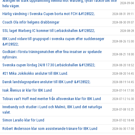
Återigen en stark upphämtning hemma mot Warberg, tyvärr räckte det inte
2024-09-04
hela vägen.
Härlig vändning i Svenska Cupen borta mot FCH &#128522;
2024-08-31 09:11
Coach Ola inför helgens drabbningar
2024-08-30 09:07
SSL laget Warberg IC kommer till Lerbäckshallen &#128522;
2024-08-28
IBK Lund vidare till gruppspel i svenska cupen efter suddenseger
2024-08-26 15:00
&#128522;
Godkänt i första träningsmatchen efter fina insatser av spelande
2024-08-21 18:00
nyförvärv.
Svenska cupen lördag 24/8 17.30 Lerbäckshallen &#128522;
2024-08-20 18:52
#21 Mika Jokikokko ansluter till IBK Lund.
2024-08-20 14:45
Dansk landslagsspelare ansluter till IBK Lund! &#128522;
2024-08-19 14:45
Isak Ålenius är klar för IBK Lund
2024-07-14 17:00
Tobias van’t Hoff med meriter från allsvenskan klar för IBK Lund
2024-07-12 16:30
Innebandy och studier i Lund och Malmö, IBK Lund det naturliga
2024-07-08 10:21
valet.
Simon Laraño klar för Lund
2024-07-02 18:48
Robert Andersson klar som assisterande tränare för IBK Lund
2024-06-30 17:00