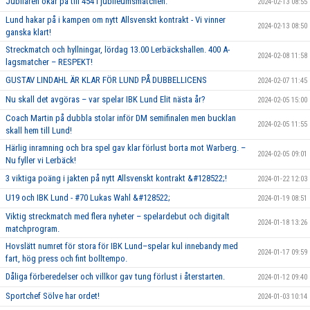
Jubilaren ökar på till 454 i jubileumsmatchen.
2024-02-13 08:55
Lund hakar på i kampen om nytt Allsvenskt kontrakt - Vi vinner
2024-02-13 08:50
ganska klart!
Streckmatch och hyllningar, lördag 13.00 Lerbäckshallen. 400 A-
2024-02-08 11:58
lagsmatcher – RESPEKT!
GUSTAV LINDAHL ÄR KLAR FÖR LUND PÅ DUBBELLICENS
2024-02-07 11:45
Nu skall det avgöras – var spelar IBK Lund Elit nästa år?
2024-02-05 15:00
Coach Martin på dubbla stolar inför DM semifinalen men bucklan
2024-02-05 11:55
skall hem till Lund!
Härlig inramning och bra spel gav klar förlust borta mot Warberg. –
2024-02-05 09:01
Nu fyller vi Lerbäck!
3 viktiga poäng i jakten på nytt Allsvenskt kontrakt &#128522;!
2024-01-22 12:03
U19 och IBK Lund - #70 Lukas Wahl &#128522;
2024-01-19 08:51
Viktig streckmatch med flera nyheter – spelardebut och digitalt
2024-01-18 13:26
matchprogram.
Hovslätt numret för stora för IBK Lund–spelar kul innebandy med
2024-01-17 09:59
fart, hög press och fint bolltempo.
Dåliga förberedelser och villkor gav tung förlust i återstarten.
2024-01-12 09:40
Sportchef Sölve har ordet!
2024-01-03 10:14