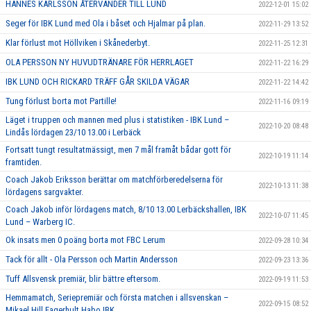
HANNES KARLSSON ÅTERVÄNDER TILL LUND
2022-12-01 15:02
Seger för IBK Lund med Ola i båset och Hjalmar på plan.
2022-11-29 13:52
Klar förlust mot Höllviken i Skånederbyt.
2022-11-25 12:31
OLA PERSSON NY HUVUDTRÄNARE FÖR HERRLAGET
2022-11-22 16:29
IBK LUND OCH RICKARD TRÄFF GÅR SKILDA VÄGAR
2022-11-22 14:42
Tung förlust borta mot Partille!
2022-11-16 09:19
Läget i truppen och mannen med plus i statistiken - IBK Lund –
2022-10-20 08:48
Lindås lördagen 23/10 13.00 i Lerbäck
Fortsatt tungt resultatmässigt, men 7 mål framåt bådar gott för
2022-10-19 11:14
framtiden.
Coach Jakob Eriksson berättar om matchförberedelserna för
2022-10-13 11:38
lördagens sargvakter.
Coach Jakob inför lördagens match, 8/10 13.00 Lerbäckshallen, IBK
2022-10-07 11:45
Lund – Warberg IC.
Ok insats men 0 poäng borta mot FBC Lerum
2022-09-28 10:34
Tack för allt - Ola Persson och Martin Andersson
2022-09-23 13:36
Tuff Allsvensk premiär, blir bättre eftersom.
2022-09-19 11:53
Hemmamatch, Seriepremiär och första matchen i allsvenskan –
2022-09-15 08:52
Mikael Hill Fagerhult Habo IBK