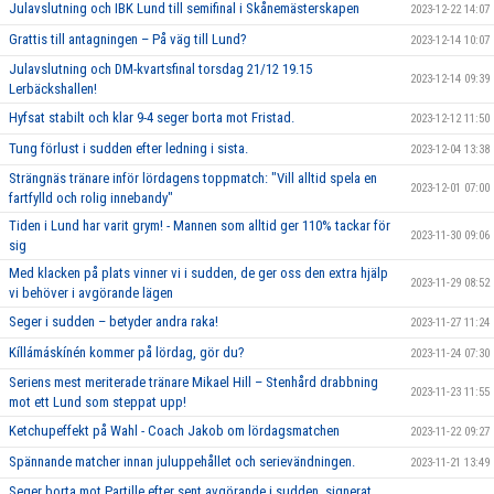
Julavslutning och IBK Lund till semifinal i Skånemästerskapen
2023-12-22 14:07
Grattis till antagningen – På väg till Lund?
2023-12-14 10:07
Julavslutning och DM-kvartsfinal torsdag 21/12 19.15
2023-12-14 09:39
Lerbäckshallen!
Hyfsat stabilt och klar 9-4 seger borta mot Fristad.
2023-12-12 11:50
Tung förlust i sudden efter ledning i sista.
2023-12-04 13:38
Strängnäs tränare inför lördagens toppmatch: "Vill alltid spela en
2023-12-01 07:00
fartfylld och rolig innebandy"
Tiden i Lund har varit grym! - Mannen som alltid ger 110% tackar för
2023-11-30 09:06
sig
Med klacken på plats vinner vi i sudden, de ger oss den extra hjälp
2023-11-29 08:52
vi behöver i avgörande lägen
Seger i sudden – betyder andra raka!
2023-11-27 11:24
Kíllámáskínén kommer på lördag, gör du?
2023-11-24 07:30
Seriens mest meriterade tränare Mikael Hill – Stenhård drabbning
2023-11-23 11:55
mot ett Lund som steppat upp!
Ketchupeffekt på Wahl - Coach Jakob om lördagsmatchen
2023-11-22 09:27
Spännande matcher innan juluppehållet och serievändningen.
2023-11-21 13:49
Seger borta mot Partille efter sent avgörande i sudden, signerat