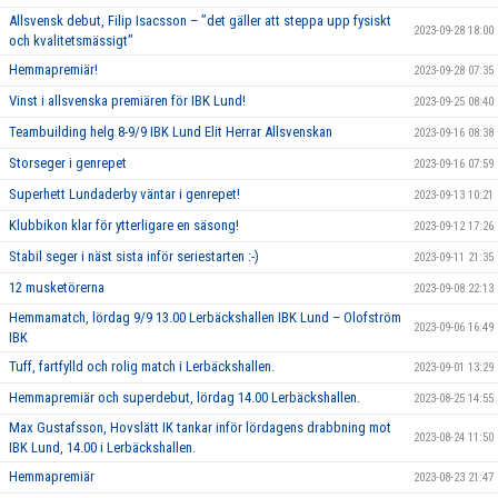
Allsvensk debut, Filip Isacsson – ’’det gäller att steppa upp fysiskt
2023-09-28 18:00
och kvalitetsmässigt’’
Hemmapremiär!
2023-09-28 07:35
Vinst i allsvenska premiären för IBK Lund!
2023-09-25 08:40
Teambuilding helg 8-9/9 IBK Lund Elit Herrar Allsvenskan
2023-09-16 08:38
Storseger i genrepet
2023-09-16 07:59
Superhett Lundaderby väntar i genrepet!
2023-09-13 10:21
Klubbikon klar för ytterligare en säsong!
2023-09-12 17:26
Stabil seger i näst sista inför seriestarten :-)
2023-09-11 21:35
12 musketörerna
2023-09-08 22:13
Hemmamatch, lördag 9/9 13.00 Lerbäckshallen IBK Lund – Olofström
2023-09-06 16:49
IBK
Tuff, fartfylld och rolig match i Lerbäckshallen.
2023-09-01 13:29
Hemmapremiär och superdebut, lördag 14.00 Lerbäckshallen.
2023-08-25 14:55
Max Gustafsson, Hovslätt IK tankar inför lördagens drabbning mot
2023-08-24 11:50
IBK Lund, 14.00 i Lerbäckshallen.
Hemmapremiär
2023-08-23 21:47