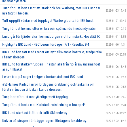
innebandymatch.
Tung förlust borta mot ett stark och bra Warberg, men IBK Lund tar
2023-01-23 17:43
nya tag till helgen!
Tuff uppgift väntar med topplaget Warberg borta för IBK lund!
2023-01-21 09:49
Tung förlust hemma efter en bra och spännande innebandymatch
2023-01-17 10:10
Lund går för fjärde raka i hemmaborgen mot formstarkt Hovslätt IK
2023-01-11 13:58
Highlights IBK Lund - FBC Lerum lördagen 7/1 - Resultat 8-4
2023-01-10 14:31
IBK Lund fortsatt med i racet om nytt allsvenskt kontrakt, tredje raka
2023-01-09 20:59
i hemmaborgen!
IBK Lund förstärker truppen – nästan alla från fjolårsavancemanget
2023-01-06 13:48
är nu tillbaka!
Lerum tror på seger i helgens bortamatch mot IBK Lund.
2023-01-05 16:48
#53Hannes Karlson inför lördagens drabbning och tankarna om
2023-01-05 10:53
första månaden tillbaka i Lunda dressen.
Tung bortaförlust mot ytterligare ett topplag
2022-12-20 10:45
Tung förlust borta mot Karlstad trots ledning o bra spel!
2022-12-12 18:34
IBK Lund starkast i tätt och tufft Skånederby
2022-12-05 08:27
Kniven på strupen för bägge lagen i lördagens lokalderby.
2022-12-02 11:42