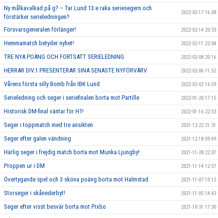
Ny målkavalkad på g? – Tar Lund 13:e raka seriesegern och
2022-02-17 16:08
förstärker serieledningen?
Försvarsgeneralen förlänger!
2022-02-14 20:33
Hemmamatch betyder nyhet!
2022-02-11 22:04
TRE NYA POÄNG OCH FORTSATT SERIELEDNING
2022-02-08 20:16
HERRAR DIV.1 PRESENTERAR SINA SENASTE NYFÖRVÄRV
2022-02-06 11:52
Vårens första silly Bomb från IBK Lund
2022-02-02 16:59
Serieledning och seger i seriefinalen borta mot Partille
2022-01-20 17:15
Historisk DM-final väntar för H1!
2022-01-16 22:53
Seger i toppmatch med tre ansikten
2021-12-22 21:31
Seger efter galen vändning
2021-12-18 09:49
Härlig seger i frejdig match borta mot Munka Ljungby!
2021-11-28 22:07
Proppen ur i DM
2021-11-14 12:57
Övertygande spel och 3 sköna poäng borta mot Halmstad
2021-11-07 10:12
Storseger i skånederbyt!
2021-11-05 14:43
Seger efter visst besvär borta mot Pixbo
2021-10-31 17:30