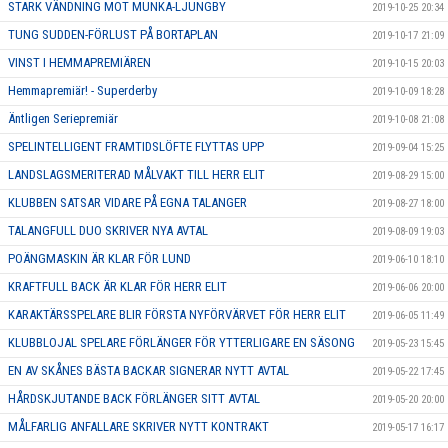
STARK VÄNDNING MOT MUNKA-LJUNGBY
2019-10-25 20:34
TUNG SUDDEN-FÖRLUST PÅ BORTAPLAN
2019-10-17 21:09
VINST I HEMMAPREMIÄREN
2019-10-15 20:03
Hemmapremiär! - Superderby
2019-10-09 18:28
Äntligen Seriepremiär
2019-10-08 21:08
SPELINTELLIGENT FRAMTIDSLÖFTE FLYTTAS UPP
2019-09-04 15:25
LANDSLAGSMERITERAD MÅLVAKT TILL HERR ELIT
2019-08-29 15:00
KLUBBEN SATSAR VIDARE PÅ EGNA TALANGER
2019-08-27 18:00
TALANGFULL DUO SKRIVER NYA AVTAL
2019-08-09 19:03
POÄNGMASKIN ÄR KLAR FÖR LUND
2019-06-10 18:10
KRAFTFULL BACK ÄR KLAR FÖR HERR ELIT
2019-06-06 20:00
KARAKTÄRSSPELARE BLIR FÖRSTA NYFÖRVÄRVET FÖR HERR ELIT
2019-06-05 11:49
KLUBBLOJAL SPELARE FÖRLÄNGER FÖR YTTERLIGARE EN SÄSONG
2019-05-23 15:45
EN AV SKÅNES BÄSTA BACKAR SIGNERAR NYTT AVTAL
2019-05-22 17:45
HÅRDSKJUTANDE BACK FÖRLÄNGER SITT AVTAL
2019-05-20 20:00
MÅLFARLIG ANFALLARE SKRIVER NYTT KONTRAKT
2019-05-17 16:17