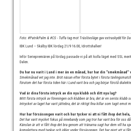
Foto: #PatrikPalm & #CS - Tuffa tag mot Träslövsläge gav extraskydd för Da
IBK Lund – Skälby IBK lördag 21/9 16.00, Idrottshallen!
Inför Seriepremiären på lördag passade vi på att kolla läget med SSL meri
Dalen.
Du har nu varit i Lund i mer än en månad, hur har din ’’smekmånad’’ 
Smekmånad vet jag inte.
Bröt näsan efter första bytet i första tävlingsmatc
förutom det har första tiden här i Lund varit bra och jag börjar förstå dialek
Vad är dina första intryck av din nya klubb och ditt nya lag?
Mitt första intryck av föreningen och klubben är bra, det är en seriös klubb 
Intrycket av laget har varit jättebra, det är riktigt fina killar som tagit emot 
Hur har försäsongen varit och hur tycker ni att ni fått ihop det hela, d
Det har varit mycket fokus på innebandy som jag tror har varit bra för oss då
Känslan är att vi fått ihop det bra genom att tränarna sagt hur dem vill ha s
komplettera med tankar och idéer under försäsongen. Det har gjort att vi fått