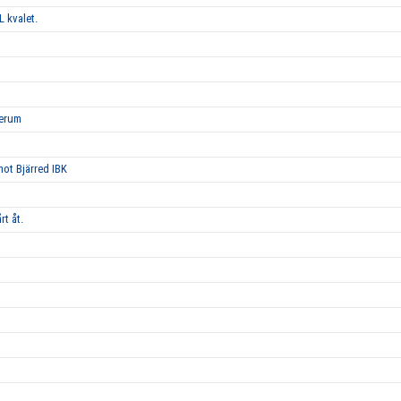
L kvalet.
Lerum
 mot Bjärred IBK
rt åt.