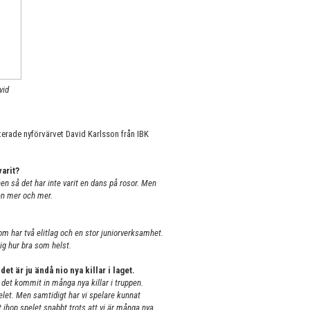
vid
terade nyförvärvet David Karlsson från IBK
varit?
hen så det har inte varit en dans på rosor. Men
ten mer och mer.
som har två elitlag och en stor juniorverksamhet.
mig hur bra som helst.
et är ju ändå nio nya killar i laget.
 det kommit in många nya killar i truppen.
pelet. Men samtidigt har vi spelare kunnat
 ihop spelet snabbt trots att vi är många nya