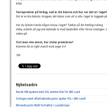
killar.
Seriepremiär på lördag, vad är din känsla och hur ser det ut i laget
Det är en bra känsla i kroppen, det känns som att vi alla i laget är taggade 
Har du lyckats tända någon brasa i laget? Tänker på din hemliga talang
Haha, märkte att jag inte behövde ta med tändstålet efter första träningen. 
vidare på.
Sist men inte minst, hur slutar premiären?
Kommer bli en tight match med seger 6-4
/DK
Nyhetsarkiv
Norsk VM-spelare med SSL-meriter klar för IBK Lund
Sveriges mest eftertraktade junior spelar SSL i IBK Lund!
Blivande polis Wahl fortsätter i Lundatröjan.