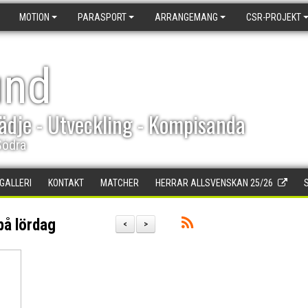
MOTION
PARASPORT
ARRANGEMANG
CSR-PROJEKT
und
ädje - Utveckling - Kompisanda
Södra
DGALLERI
KONTAKT
MATCHER
HERRAR ALLSVENSKAN 25/26
på lördag
<
>