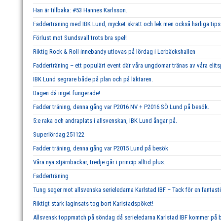
Han är tillbaka: #53 Hannes Karlsson.
Fadderträning med IBK Lund, mycket skratt och lek men också härliga tips 
Förlust mot Sundsvall trots bra spel!
Riktig Rock & Roll innebandy utlovas på lördag i Lerbäckshallen
Fadderträning – ett populärt event där våra ungdomar tränas av våra elits
IBK Lund segrare både på plan och på läktaren.
Dagen då inget fungerade!
Fadder träning, denna gång var P2016 NV + P2016 SÖ Lund på besök.
5:e raka och andraplats i allsvenskan, IBK Lund ångar på.
Superlördag 251122
Fadder träning, denna gång var P2015 Lund på besök
Våra nya stjärnbackar, tredje går i princip alltid plus.
Fadderträning
Tung seger mot allsvenska serieledarna Karlstad IBF – Tack för en fantast
Riktigt stark laginsats tog bort Karlstadspöket!
Allsvensk toppmatch på söndag då serieledarna Karlstad IBF kommer på b