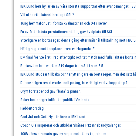
IBK Lund herr hyllar en av våra största supportrar efter avancemanget i SS
Vill ni ha ett skånskt herrlag i SSL?
Tung hemmaförlust i första kvalmatchen och 0-1 i serien.
En av årets bästa prestationen hittills, gav kvalplats till SSL.
Ytterligare en bortaseger, denna gång efter målsnål tillställning mot FBC 
Härlig seger mot toppkonkurrenten Hagunda IF.
DM final för 5:e året i rad efter tight och tät match med fulla läktare borta
Bortasviten bruten efter 319 dagar trots 3-1 i spel 5-5.
IBK Lund studsar tillbaka och tar ytterligare en bortaseger, men det satt hå
Dubbelhelgen resulterade i noll poäng, inte riktigt vad vi hoppats på.
Grym förstaperiod gav ’’bara’’ 2 pinnar.
Säker bortaseger inför storpublik i Vetlanda.
Faddertorsdag
God Jul och Gott Nytt år önskar IBK Lund
Coach Ola inspirerar och utbildar Skånes P12 innebandytalanger.
100% försvarsinsats gav ny seger mot ett av topplagen.