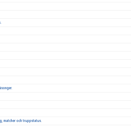
.
säsonger.
g, matcher och truppstatus.