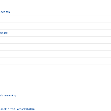
och trix.
pelare.
isk inramning
esök, 16:00 Lerbäckshallen.