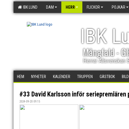
IBK LUND
DAM
HERR
FLICKOR
POJKAR
IBK L
Mångfald - Gl
Herrar Allsvenskan 
HEM
NYHETER
KALENDER
TRUPPEN
GÄSTBOK
BIL
#33 David Karlsson inför seriepremiären 
2024-09-20 09:15