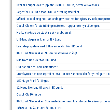
Svenska cupen och trupp status IBK Lund Elit, herrar Allsvenskan.
Seger för IBK Lund mot FCH i 3:e träningsmatchen.
Målsnål tillställning mot Vetlanda gav bra test för nyförvärv och prospekts
Coach Ola om första träningsmatchen, truppen och nya säsongen.
Henke slaktade de stackars AIK grabbarna!!
U19-landslagsman klar för IBK Lund
Landslagsspelare med SSL-meriter klar för IBK Lund
IBK Lund Allsvenskan: Nu drar matcherna igång!
Nils Nordlund klar för IBK Lund
Hur har du det i sommarvärmen?
Storskytten och spelarprofilen #53 Hannes Karlsson klar för ytterligare 2 
#50 Hugo Prahl förlänger.
#2 Hugo Norlund tillbaka i IBK Lund.
Coach Ola förlänger!
IBK Lund Allsvenskan: Sommarledighet samt lite info om försäsongstränin
JÖNS REDIN ÄR KLAR FÖR IBK LUND