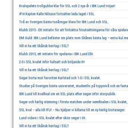
Kvalspelets trollgubbe klar för SSL och 2 nya år i IBK Lund tröjan!
#14 Kapten Kalle Nilsson fortsätter leda laget i SSL
Två av Sveriges bästa tonåringar klara för IBK Lund och SSL.
Klubb 2015 - Ett initiativ för att förbättra förutsättningarna för våra spelar
DM Guld: IBK Lund befäster sin plats som Skånes bästa lag – extra kul me
Vill ni ha ett Skånsk herrlag i SSL?
Klubb 2015, ett initiativ för spelarna i IBK Lund Elit.
2-0 i SSL kvalet inför fullsatt och böljande IH
Vill ni ha ett Skånsk herrlag i SSL?
Seger borta mot favoriten Karlstad och 1-0 i SSL kvalet.
Studier på Sveriges bästa universitet, studentliv på toppnivå och en fant
IBK Lund till kvalfinal om en SSL plats efter seger inför storpublik.
Seger och härlig stämning i första matchen under semifinalen i SSL kvalet, 
SSL kval – alla till IFU! – Nu hjälper vi killarna till en ny härlig bortaseger.
Lund vidare i SSL kvalet efter skön seger i IH.
Vill ni ha ett Skånsk herrlag i SSL?