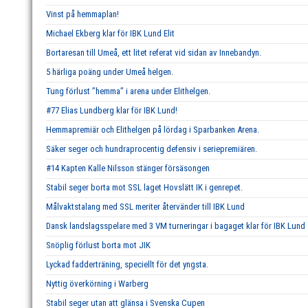
Vinst på hemmaplan!
Michael Ekberg klar för IBK Lund Elit
Bortaresan till Umeå, ett litet referat vid sidan av Innebandyn.
5 härliga poäng under Umeå helgen.
Tung förlust ’’hemma’’ i arena under Elithelgen.
#77 Elias Lundberg klar för IBK Lund!
Hemmapremiär och Elithelgen på lördag i Sparbanken Arena.
Säker seger och hundraprocentig defensiv i seriepremiären.
#14 Kapten Kalle Nilsson stänger försäsongen
Stabil seger borta mot SSL laget Hovslätt IK i genrepet.
Målvaktstalang med SSL meriter återvänder till IBK Lund
Dansk landslagsspelare med 3 VM turneringar i bagaget klar för IBK Lund
Snöplig förlust borta mot JIK
Lyckad fadderträning, speciellt för det yngsta.
Nyttig överkörning i Warberg
Stabil seger utan att glänsa i Svenska Cupen