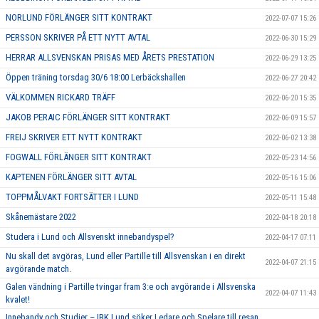
NORLUND FÖRLÄNGER SITT KONTRAKT
2022-07-07 15:26
PERSSON SKRIVER PÅ ETT NYTT AVTAL
2022-06-30 15:29
HERRAR ALLSVENSKAN PRISAS MED ÅRETS PRESTATION
2022-06-29 13:25
Öppen träning torsdag 30/6 18:00 Lerbäckshallen
2022-06-27 20:42
VÄLKOMMEN RICKARD TRÄFF
2022-06-20 15:35
JAKOB PERAIC FÖRLÄNGER SITT KONTRAKT
2022-06-09 15:57
FREIJ SKRIVER ETT NYTT KONTRAKT
2022-06-02 13:38
FOGWALL FÖRLÄNGER SITT KONTRAKT
2022-05-23 14:56
KAPTENEN FÖRLÄNGER SITT AVTAL
2022-05-16 15:06
TOPPMÅLVAKT FORTSÄTTER I LUND
2022-05-11 15:48
Skånemästare 2022
2022-04-18 20:18
Studera i Lund och Allsvenskt innebandyspel?
2022-04-17 07:11
Nu skall det avgöras, Lund eller Partille till Allsvenskan i en direkt
2022-04-07 21:15
avgörande match.
Galen vändning i Partille tvingar fram 3:e och avgörande i Allsvenska
2022-04-07 11:43
kvalet!
Innebandy och Studier – IBK Lund söker Ledare och Spelare till resan