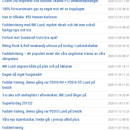
Coach Ola inspirerar och utbildar Skånes P12 innebandytalanger.
2025-12-22 17:44
100% försvarsinsats gav ny seger mot ett av topplagen.
2025-12-22 08:56
Han är tillbaka: #53 Hannes Karlsson.
2025-12-18 13:53
Fadderträning med IBK Lund, mycket skratt och lek men också
2025-12-15 08:24
härliga tips och trix.
Förlust mot Sundsvall trots bra spel!
2025-12-08 09:08
Riktig Rock & Roll innebandy utlovas på lördag i Lerbäckshallen
2025-12-05 09:32
Fadderträning – ett populärt event där våra ungdomar tränas av våra
2025-12-05 08:57
elitspelare.
IBK Lund segrare både på plan och på läktaren.
2025-12-01 14:17
Dagen då inget fungerade!
2025-11-24 11:22
Fadder träning, denna gång var P2016 NV + P2016 SÖ Lund på
2025-11-24 11:05
besök.
5:e raka och andraplats i allsvenskan, IBK Lund ångar på.
2025-11-18 20:04
Superlördag 251122
2025-11-18 17:51
Fadder träning, denna gång var P2015 Lund på besök
2025-11-15 15:23
Våra nya stjärnbackar, tredje går i princip alltid plus.
2025-11-12 08:35
Fadderträning
2025-11-07 09:46