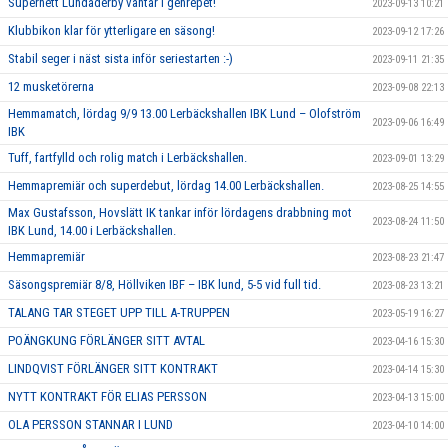
Superhett Lundaderby väntar i genrepet!
2023-09-13 10:21
Klubbikon klar för ytterligare en säsong!
2023-09-12 17:26
Stabil seger i näst sista inför seriestarten :-)
2023-09-11 21:35
12 musketörerna
2023-09-08 22:13
Hemmamatch, lördag 9/9 13.00 Lerbäckshallen IBK Lund – Olofström
2023-09-06 16:49
IBK
Tuff, fartfylld och rolig match i Lerbäckshallen.
2023-09-01 13:29
Hemmapremiär och superdebut, lördag 14.00 Lerbäckshallen.
2023-08-25 14:55
Max Gustafsson, Hovslätt IK tankar inför lördagens drabbning mot
2023-08-24 11:50
IBK Lund, 14.00 i Lerbäckshallen.
Hemmapremiär
2023-08-23 21:47
Säsongspremiär 8/8, Höllviken IBF – IBK lund, 5-5 vid full tid.
2023-08-23 13:21
TALANG TAR STEGET UPP TILL A-TRUPPEN
2023-05-19 16:27
POÄNGKUNG FÖRLÄNGER SITT AVTAL
2023-04-16 15:30
LINDQVIST FÖRLÄNGER SITT KONTRAKT
2023-04-14 15:30
NYTT KONTRAKT FÖR ELIAS PERSSON
2023-04-13 15:00
OLA PERSSON STANNAR I LUND
2023-04-10 14:00