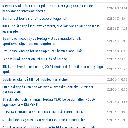
Rasmus Stoltz åter i laget på lördag - Ger nyttig SSL-rutin i de
2024-03-08 11:54
kvarvarande streckmatcherna
Sur förlust borta mot ett desperat Fagerhult
2024-03-07 15:41
IBK Lund ångar på mot nytt kontrakt, taktiken var solklar och laget
2024-02-27 14:26
levererade.
Sportlovsinnebandy på lördag – Gratis inträde för alla
2024-02-22 10:02
sportlovslediga barn och ungdomar
Tydligaste vinsten för säsongen - 9-2 hemma mot Lillån
2024-02-20 08:38
Taggat lund laddar om inför Lillån på lördag.
2024-02-15 14:15
IBK Lund överlägsna I andra, 20-8 i skott och 3-1 mål talar sitt tydliga
2024-02-15 13:40
språk.
Jubilaren ökar på till 454 i jubileumsmatchen.
2024-02-13 08:55
Lund hakar på i kampen om nytt Allsvenskt kontrakt - Vi vinner
2024-02-13 08:50
ganska klart!
Streckmatch och hyllningar, lördag 13.00 Lerbäckshallen. 400 A-
2024-02-08 11:58
lagsmatcher – RESPEKT!
GUSTAV LINDAHL ÄR KLAR FÖR LUND PÅ DUBBELLICENS
2024-02-07 11:45
Nu skall det avgöras – var spelar IBK Lund Elit nästa år?
2024-02-05 15:00
Coach Martin på dubbla stolar inför DM semifinalen men bucklan