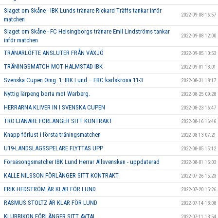
Slaget om Skåne - IBK Lunds tränare Rickard Träffs tankar inför
2022-09-08 16:57
matchen
Slaget om Skåne - FC Helsingborgs tränare Emil Lindströms tankar
2022-09-08 12:00
inför matchen
TRÄNARLÖFTE ANSLUTER FRÅN VÄXJÖ
2022-09-05 10:53
TRÄNINGSMATCH MOT HALMSTAD IBK
2022-09-01 13:01
Svenska Cupen Omg. 1: IBK Lund – FBC karlskrona 11-3
2022-08-31 18:17
Nyttig lärpeng borta mot Warberg.
2022-08-25 09:28
HERRARNA KLIVER IN I SVENSKA CUPEN
2022-08-23 16:47
TROTJÄNARE FÖRLÄNGER SITT KONTRAKT
2022-08-16 16:46
Knapp förlust i första träningsmatchen
2022-08-13 07:21
U19-LANDSLAGSSPELARE FLYTTAS UPP
2022-08-05 15:12
Försäsongsmatcher IBK Lund Herrar Allsvenskan - uppdaterad
2022-08-01 15:03
KALLE NILSSON FÖRLÄNGER SITT KONTRAKT
2022-07-26 15:23
ERIK HEDSTRÖM ÄR KLAR FÖR LUND
2022-07-20 15:26
RASMUS STOLTZ ÄR KLAR FÖR LUND
2022-07-14 13:08
KLUBBIKON FÖRLÄNGER SITT AVTAL
2022-07-11 13:54