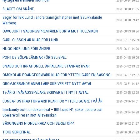
Nyttiga erfarenheter mot FCH
2021-08-24 20:22
SLAGET OM SKÅNE
2021-08-18 11:55
Seger för IBK Lund i andra träningsmatchen mot SSL-kvalande
2021-08-18 09:42
Warberg
OAVGJORT I SÄSONGSPREMIÄREN BORTA MOT HÖLLVIKEN
2021-08-13 10:24
CARL OLSSON ÄR KLAR FÖR LUND
2021-07-07 15:09
HUGO NORLUND FÖRLÄNGER
2021-06-11 14:26
PONTUS SÖLVE LÄMNAR FÖR SSL-SPEL
2021-04-15 10:00
SNABB OCH IRRATIONELL ANFALLARE STANNAR KVAR
2021-04-12 13:32
OMSKOLAD POÄNGFORWARD KLAR FÖR YTTERLIGARE EN SÄSONG
2021-04-07 12:07
GROVJOBBANDE ANFALLARE SKRIVER ETT NYTT AVTAL
2021-03-31 14:12
19-ÅRIG TVÅVÄGSSPELARE SKRIVER ETT NYTT AVTAL
2021-03-25 12:28
LUNDA-FOSTRAD FORWARD KLAR FÖR YTTERLIGGARE TVÅ ÅR
2021-03-16 14:01
Innebandy och Lundakarneval – IBK Lund H1 söker Ledare och
2021-03-14 14:28
Spelare till resan mot Allsvenskan
SÄSONGENS NIONDE RAKA OCH SERIETOPP
2020-10-12 21:37
TIDIG SERIEFINAL
2020-10-08 21:23