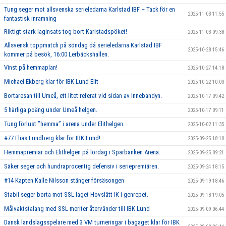
Tung seger mot allsvenska serieledarna Karlstad IBF – Tack för en
2025-11-03 11:55
fantastisk inramning
Riktigt stark laginsats tog bort Karlstadspöket!
2025-11-03 09:38
Allsvensk toppmatch på söndag då serieledarna Karlstad IBF
2025-10-28 15:46
kommer på besök, 16:00 Lerbäckshallen.
Vinst på hemmaplan!
2025-10-27 14:18
Michael Ekberg klar för IBK Lund Elit
2025-10-22 10:03
Bortaresan till Umeå, ett litet referat vid sidan av Innebandyn.
2025-10-17 09:42
5 härliga poäng under Umeå helgen.
2025-10-17 09:11
Tung förlust ’’hemma’’ i arena under Elithelgen.
2025-10-02 11:35
#77 Elias Lundberg klar för IBK Lund!
2025-09-25 18:10
Hemmapremiär och Elithelgen på lördag i Sparbanken Arena.
2025-09-25 09:21
Säker seger och hundraprocentig defensiv i seriepremiären.
2025-09-24 18:15
#14 Kapten Kalle Nilsson stänger försäsongen
2025-09-19 18:46
Stabil seger borta mot SSL laget Hovslätt IK i genrepet.
2025-09-18 19:05
Målvaktstalang med SSL meriter återvänder till IBK Lund
2025-09-09 06:44
Dansk landslagsspelare med 3 VM turneringar i bagaget klar för IBK