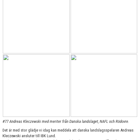
KONTAKT
MATCHER
HERRAR ALLSVENSKAN 25/26
SKÅNEMÄSTERSKAPEN 21/22
#77 Andreas Kleczewski med meriter från Danska landslaget, NAFL och Rödovre.
Det är med stor glädje vi idag kan meddela att danska landslagsspelaren Andreas
Kleczewski ansluter till IBK Lund.