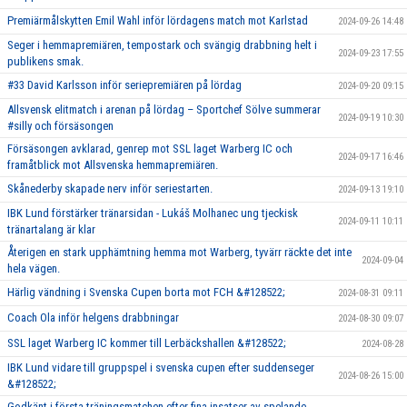
Premiärmålskytten Emil Wahl inför lördagens match mot Karlstad
2024-09-26 14:48
Seger i hemmapremiären, tempostark och svängig drabbning helt i
2024-09-23 17:55
publikens smak.
#33 David Karlsson inför seriepremiären på lördag
2024-09-20 09:15
Allsvensk elitmatch i arenan på lördag – Sportchef Sölve summerar
2024-09-19 10:30
#silly och försäsongen
Försäsongen avklarad, genrep mot SSL laget Warberg IC och
2024-09-17 16:46
framåtblick mot Allsvenska hemmapremiären.
Skånederby skapade nerv inför seriestarten.
2024-09-13 19:10
IBK Lund förstärker tränarsidan - Lukáš Molhanec ung tjeckisk
2024-09-11 10:11
tränartalang är klar
Återigen en stark upphämtning hemma mot Warberg, tyvärr räckte det inte
2024-09-04
hela vägen.
Härlig vändning i Svenska Cupen borta mot FCH &#128522;
2024-08-31 09:11
Coach Ola inför helgens drabbningar
2024-08-30 09:07
SSL laget Warberg IC kommer till Lerbäckshallen &#128522;
2024-08-28
IBK Lund vidare till gruppspel i svenska cupen efter suddenseger
2024-08-26 15:00
&#128522;
Godkänt i första träningsmatchen efter fina insatser av spelande