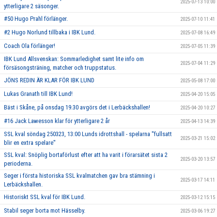
2025-07-13 10:00
ytterligare 2 säsonger.
#50 Hugo Prahl förlänger.
2025-07-10 11:41
#2 Hugo Norlund tillbaka i IBK Lund.
2025-07-08 16:49
Coach Ola förlänger!
2025-07-05 11:39
IBK Lund Allsvenskan: Sommarledighet samt lite info om
2025-07-04 11:29
försäsongsträning, matcher och truppstatus.
JÖNS REDIN ÄR KLAR FÖR IBK LUND
2025-05-08 17:00
Lukas Granath till IBK Lund!
2025-04-20 15:05
Bäst i Skåne, på onsdag 19.30 avgörs det i Lerbäckshallen!
2025-04-20 10:27
#16 Jack Lawesson klar för ytterligare 2 år
2025-04-13 14:39
SSL kval söndag 250323, 13:00 Lunds idrottshall - spelarna ''fullsatt
2025-03-21 15:02
blir en extra spelare''
SSL kval: Snöplig bortaförlust efter att ha varit i förarsätet sista 2
2025-03-20 13:57
perioderna.
Seger i första historiska SSL kvalmatchen gav bra stämning i
2025-03-17 14:11
Lerbäckshallen.
Historiskt SSL kval för IBK Lund.
2025-03-12 15:15
Stabil seger borta mot Hässelby.
2025-03-06 19:27