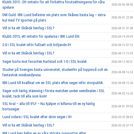
Klubb 2015 - Ett initiativ för att förbättra förutsättningarna för våra
2026-05-06 08:50
spelare
DM Guld: IBK Lund befäster sin plats som Skånes bästa lag – extra
2026-05-01 22:04
kul med TV sporten på plats.
Vill ni ha ett Skånsk herrlag i SSL?
2026-04-21 07:08
Klubb 2015, ett initiativ för spelarna i IBK Lund Elit.
2026-04-19 09:49
2-0 i SSL kvalet inför fullsatt och böljande IH
2026-04-15 07:10
Vill ni ha ett Skånsk herrlag i SSL?
2026-04-12 15:59
Seger borta mot favoriten Karlstad och 1-0 i SSL kvalet.
2026-04-12 00:51
Studier på Sveriges bästa universitet, studentliv på toppnivå och en
2026-04-08 16:53
fantastisk innebandyresa.
IBK Lund till kvalfinal om en SSL plats efter seger inför storpublik.
2026-04-08 15:34
Seger och härlig stämning i första matchen under semifinalen i SSL
2026-04-02 16:26
kvalet, tack till alla som kom!
SSL kval – alla till IFU! – Nu hjälper vi killarna till en ny härlig
2026-04-01 09:02
bortaseger.
Lund vidare i SSL kvalet efter skön seger i IH.
2026-03-25 08:49
Vill ni ha ett Skånsk herrlag i SSL?
2026-03-25 07:19
IBK Lund herr hyllar en av våra största supportrar efter