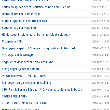
Vårens första silly Bomb från IBK Lund
2022-02-02 16:59
Serieledning och seger i seriefinalen borta mot Partille
2022-01-20 17:15
Historisk DM-final väntar för H1!
2022-01-16 22:53
Seger i toppmatch med tre ansikten
2021-12-22 21:31
Seger efter galen vändning
2021-12-18 09:49
Härlig seger i frejdig match borta mot Munka Ljungby!
2021-11-28 22:07
Proppen ur i DM
2021-11-14 12:57
Övertygande spel och 3 sköna poäng borta mot Halmstad
2021-11-07 10:12
Storseger i skånederbyt!
2021-11-05 14:43
Seger efter visst besvär borta mot Pixbo
2021-10-31 17:30
Viktig seger i jämnt toppmöte
2021-10-30 10:01
INFÖR TOPPMÖTET MED MÖLNDAL
2021-10-21 19:06
Klar seger i en ganska jämn tillställning
2021-10-20 18:49
Inför Partille hemma Söndag 3/10: Hemmapremiär med finbesök
2021-10-01 19:00
SEGER I PREMIÄREN
2021-09-26 09:43
ELLIOT BJÖRN ÄR KLAR FÖR LUND
2021-09-02 14:57