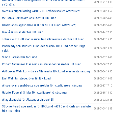
2024-08-21 18:00
nyförvärv.
Svenska cupen lördag 24/8 17.30 Lerbäckshallen &#128522;
2024-08-20 18:52
#21 Mika Jokikokko ansluter till IBK Lund.
2024-08-20 14:45
Dansk landslagsspelare ansluter till IBK Lund! &#128522;
2024-08-19 14:45
Isak Ålenius är klar för IBK Lund
2024-07-14 17:00
Tobias van’t Hoff med meriter från allsvenskan klar för IBK Lund
2024-07-12 16:30
Innebandy och studier i Lund och Malmö, IBK Lund det naturliga
2024-07-08 10:21
valet.
Simon Laraño klar för Lund
2024-07-02 18:48
Robert Andersson klar som assisterande tränare för IBK Lund
2024-06-30 17:00
#70 Lukas Wahl kör vidare i Allsvenska IBK Lund även nästa säsong
2024-06-26 19:00
Emil Wahl tar steget över till IBK Lund
2024-06-23 18:45
Allsvenskans snabbaste spelare klar för ytterligare en säsong
2024-06-17 17:10
Gabriel Fogwall är klar för ytterligare två säsonger
2024-06-15 15:00
A-lagskontrakt för Alexander Linderståhl
2024-06-02 20:28
SSL-meriterad spelare klar för IBK Lund - #33 David Karlsson ansluter
2024-04-29 12:03
från IBK Dalen