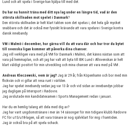
Lund och att spela i Sverige kan hjälpa till med det.
Du har nu hunnit träna med ditt nya lag under en längre tid, vad är den
största skillnaden mot spelet i Danmark
?
Den största skillnaden är helt klart takten som det spelas i, det hela går mycket
snabbare och det är också mer fysiskt krävande att vara spelare i Sverige kontra
dansk innebandy.
VM i Malmö i december, hur gärna vill du att vara där och hur tror du bytet
till svenska ligan kommer att påverka dina chanser.
Jag vill verkligen vara med på VM för Danmark i Malmö, det känns nästan som att
vara på hemmaplan, och att jag har valt att byta till IBK Lund i Allsvenskan är helt
klart väldigt positivt för min utveckling och mina chanser att vara med på VM .
Andreas Kleczewski, vem är jag?
Jag är 29 år, från Köpenhamn och bor med min
flickvän och vi gillar att resa runt i världen.
Jag har spelat innebandy sedan jag var 13 år och vid sidan av innebandyn jobbar
jag dagligen på Intersport i Rødovre.
Jag avslutade min kandidatexamen i Sports Management redan i januari.
Har du en hemlig talang att dela med dig av?
Jag har varit ungdomstränare i mer än 14 säsonger för min tidigare klubb Rødovre
FC för u15/u18-lagen, så att vara tränare är nog självklart för mig i framtiden.
Jag är också bra på att spela schack.