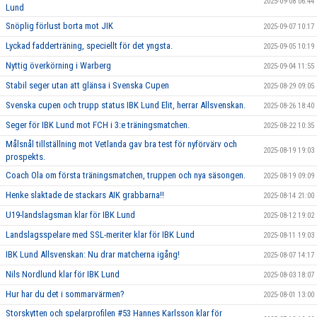
2025-09-08 06:44
Lund
Snöplig förlust borta mot JIK
2025-09-07 10:17
Lyckad fadderträning, speciellt för det yngsta.
2025-09-05 10:19
Nyttig överkörning i Warberg
2025-09-04 11:55
Stabil seger utan att glänsa i Svenska Cupen
2025-08-29 09:05
Svenska cupen och trupp status IBK Lund Elit, herrar Allsvenskan.
2025-08-26 18:40
Seger för IBK Lund mot FCH i 3:e träningsmatchen.
2025-08-22 10:35
Målsnål tillställning mot Vetlanda gav bra test för nyförvärv och
2025-08-19 19:03
prospekts.
Coach Ola om första träningsmatchen, truppen och nya säsongen.
2025-08-19 09:09
Henke slaktade de stackars AIK grabbarna!!
2025-08-14 21:00
U19-landslagsman klar för IBK Lund
2025-08-12 19:02
Landslagsspelare med SSL-meriter klar för IBK Lund
2025-08-11 19:03
IBK Lund Allsvenskan: Nu drar matcherna igång!
2025-08-07 14:17
Nils Nordlund klar för IBK Lund
2025-08-03 18:07
Hur har du det i sommarvärmen?
2025-08-01 13:00
Storskytten och spelarprofilen #53 Hannes Karlsson klar för