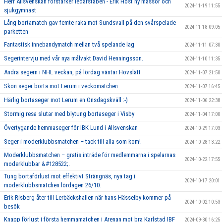
Herr Allsvenskan förstärker ledarstaben - Erik Höst ny massör och
2024-11-19 11:55
sjukgymnast
Lång bortamatch gav femte raka mot Sundsvall på den svårspelade
2024-11-18 09:05
parketten
Fantastisk innebandymatch mellan två spelande lag
2024-11-11 07:30
Segerintervju med vår nya målvakt David Henningsson.
2024-11-10 11:35
Andra segern i NHL veckan, på lördag väntar Hovslätt
2024-11-07 21:50
Skön seger borta mot Lerum i veckomatchen
2024-11-07 16:45
Härlig bortaseger mot Lerum en Onsdagskväll :-)
2024-11-06 22:38
Stormig resa slutar med blytung bortaseger i Visby
2024-11-04 17:00
Övertygande hemmaseger för IBK Lund i Allsvenskan
2024-10-29 17:03
Seger i moderklubbsmatchen – tack till alla som kom!
2024-10-28 13:22
Moderklubbsmatchen – gratis inträde för medlemmarna i spelarnas
2024-10-22 17:55
moderklubbar &#128522;.
Tung bortaförlust mot effektivt Strängnäs, nya tag i
2024-10-17 20:01
moderklubbsmatchen lördagen 26/10.
Erik Risberg åter till Lerbäckshallen när hans Hässelby kommer på
2024-10-02 10:53
besök
Knapp förlust i första hemmamatchen i Arenan mot bra Karlstad IBF
2024-09-30 16:25