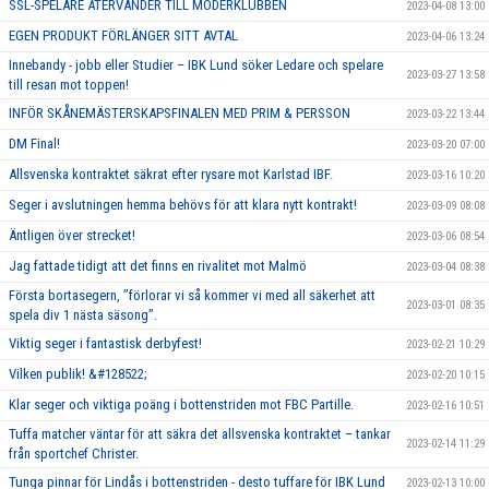
SSL-SPELARE ÅTERVÄNDER TILL MODERKLUBBEN
2023-04-08 13:00
EGEN PRODUKT FÖRLÄNGER SITT AVTAL
2023-04-06 13:24
Innebandy - jobb eller Studier – IBK Lund söker Ledare och spelare
2023-03-27 13:58
till resan mot toppen!
INFÖR SKÅNEMÄSTERSKAPSFINALEN MED PRIM & PERSSON
2023-03-22 13:44
DM Final!
2023-03-20 07:00
Allsvenska kontraktet säkrat efter rysare mot Karlstad IBF.
2023-03-16 10:20
Seger i avslutningen hemma behövs för att klara nytt kontrakt!
2023-03-09 08:08
Äntligen över strecket!
2023-03-06 08:54
Jag fattade tidigt att det finns en rivalitet mot Malmö
2023-03-04 08:38
Första bortasegern, ’’förlorar vi så kommer vi med all säkerhet att
2023-03-01 08:35
spela div 1 nästa säsong’’.
Viktig seger i fantastisk derbyfest!
2023-02-21 10:29
Vilken publik! &#128522;
2023-02-20 10:15
Klar seger och viktiga poäng i bottenstriden mot FBC Partille.
2023-02-16 10:51
Tuffa matcher väntar för att säkra det allsvenska kontraktet – tankar
2023-02-14 11:29
från sportchef Christer.
Tunga pinnar för Lindås i bottenstriden - desto tuffare för IBK Lund
2023-02-13 10:00