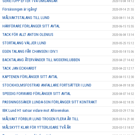
SERIETOPP EFTER TVÅ OMGÅNGAR
2020-10-04 14:12
Försäsongen är igång!
2020-09-14 21:55
MÅLVAKTSTALANG TILL LUND
2020-08-11 14:25
HÄRFÖRARE FÖRLÄNGER SITT AVTAL
2020-06-15 15:55
TACK FÖR ALLT ANTON OLENIUS
2020-06-04 13:14
STORTALANG VÄLJER LUND
2020-05-25 15:12
EGEN TALANG FÅR CHANSEN I DIV.1
2020-05-18 15:06
BACKTALANG ÅTERVÄNDER TILL MODERKLUBBEN
2020-04-27 14:42
TACK JAN ECKHARDT
2020-04-22 12:17
KAPTENEN FÖRLÄNGER SITT AVTAL
2020-04-15 12:30
STOCKHOLMSFOSTRAD ANFALLARE FORTSÄTTER I LUND
2020-04-09 18:30
SPEEDIG FORWARD FÖRLÄNGER SITT AVTAL
2020-04-07 14:52
PASSNINGSSÄKER LUNDA-SON FÖRLÄNGER SITT KONTRAKT
2020-04-02 18:35
IBK Lund H1 satsar vidare mot Allsvenskan.
2020-03-29 17:56
MÅLVAKT FÖRBLIR LUND TROGEN FLERA ÅR TILL
2020-03-16 21:00
MÅLSKYTT KLAR FÖR YTTERLIGARE TVÅ ÅR
2020-03-13 18:57