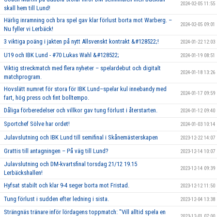
2024-02-05 11:55
skall hem till Lund!
Härlig inramning och bra spel gav klar förlust borta mot Warberg. –
2024-02-05 09:01
Nu fyller vi Lerbäck!
3 viktiga poäng i jakten på nytt Allsvenskt kontrakt &#128522;!
2024-01-22 12:03
U19 och IBK Lund - #70 Lukas Wahl &#128522;
2024-01-19 08:51
Viktig streckmatch med flera nyheter – spelardebut och digitalt
2024-01-18 13:26
matchprogram.
Hovslätt numret för stora för IBK Lund–spelar kul innebandy med
2024-01-17 09:59
fart, hög press och fint bolltempo.
Dåliga förberedelser och villkor gav tung förlust i återstarten.
2024-01-12 09:40
Sportchef Sölve har ordet!
2024-01-03 10:14
Julavslutning och IBK Lund till semifinal i Skånemästerskapen
2023-12-22 14:07
Grattis till antagningen – På väg till Lund?
2023-12-14 10:07
Julavslutning och DM-kvartsfinal torsdag 21/12 19.15
2023-12-14 09:39
Lerbäckshallen!
Hyfsat stabilt och klar 9-4 seger borta mot Fristad.
2023-12-12 11:50
Tung förlust i sudden efter ledning i sista.
2023-12-04 13:38
Strängnäs tränare inför lördagens toppmatch: "Vill alltid spela en
2023-12-01 07:00