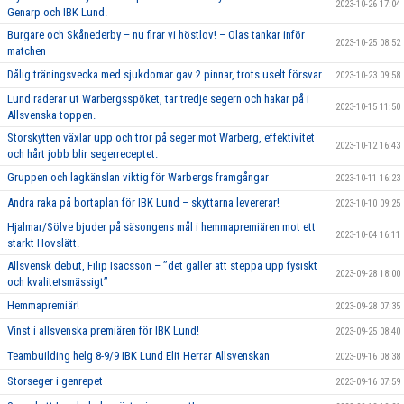
2023-10-26 17:04
Genarp och IBK Lund.
Burgare och Skånederby – nu firar vi höstlov! – Olas tankar inför
2023-10-25 08:52
matchen
Dålig träningsvecka med sjukdomar gav 2 pinnar, trots uselt försvar
2023-10-23 09:58
Lund raderar ut Warbergsspöket, tar tredje segern och hakar på i
2023-10-15 11:50
Allsvenska toppen.
Storskytten växlar upp och tror på seger mot Warberg, effektivitet
2023-10-12 16:43
och hårt jobb blir segerreceptet.
Gruppen och lagkänslan viktig för Warbergs framgångar
2023-10-11 16:23
Andra raka på bortaplan för IBK Lund – skyttarna levererar!
2023-10-10 09:25
Hjalmar/Sölve bjuder på säsongens mål i hemmapremiären mot ett
2023-10-04 16:11
starkt Hovslätt.
Allsvensk debut, Filip Isacsson – ’’det gäller att steppa upp fysiskt
2023-09-28 18:00
och kvalitetsmässigt’’
Hemmapremiär!
2023-09-28 07:35
Vinst i allsvenska premiären för IBK Lund!
2023-09-25 08:40
Teambuilding helg 8-9/9 IBK Lund Elit Herrar Allsvenskan
2023-09-16 08:38
Storseger i genrepet
2023-09-16 07:59