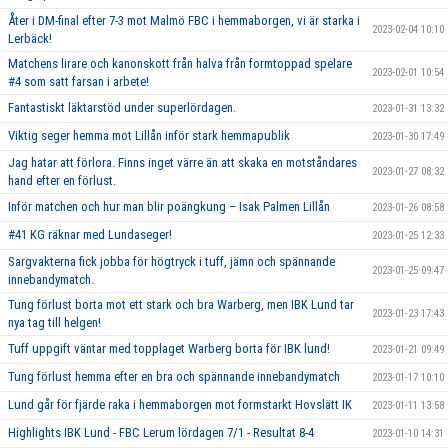
Åter i DM-final efter 7-3 mot Malmö FBC i hemmaborgen, vi är starka i
2023-02-04 10:10
Lerbäck!
Matchens lirare och kanonskott från halva från formtoppad spelare
2023-02-01 10:54
#4 som satt farsan i arbete!
Fantastiskt läktarstöd under superlördagen.
2023-01-31 13:32
Viktig seger hemma mot Lillån inför stark hemmapublik
2023-01-30 17:49
Jag hatar att förlora. Finns inget värre än att skaka en motståndares
2023-01-27 08:32
hand efter en förlust.
Inför matchen och hur man blir poängkung – Isak Palmen Lillån
2023-01-26 08:58
#41 KG räknar med Lundaseger!
2023-01-25 12:33
Sargvakterna fick jobba för högtryck i tuff, jämn och spännande
2023-01-25 09:47
innebandymatch.
Tung förlust borta mot ett stark och bra Warberg, men IBK Lund tar
2023-01-23 17:43
nya tag till helgen!
Tuff uppgift väntar med topplaget Warberg borta för IBK lund!
2023-01-21 09:49
Tung förlust hemma efter en bra och spännande innebandymatch
2023-01-17 10:10
Lund går för fjärde raka i hemmaborgen mot formstarkt Hovslätt IK
2023-01-11 13:58
Highlights IBK Lund - FBC Lerum lördagen 7/1 - Resultat 8-4
2023-01-10 14:31