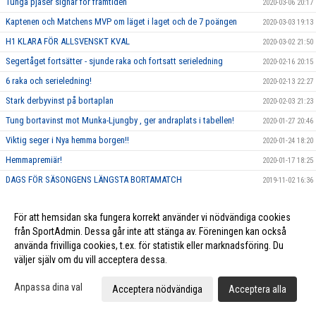
Tunga pjäser signar för framtiden
2020-03-06 20:17
Kaptenen och Matchens MVP om läget i laget och de 7 poängen
2020-03-03 19:13
H1 KLARA FÖR ALLSVENSKT KVAL
2020-03-02 21:50
Segertåget fortsätter - sjunde raka och fortsatt serieledning
2020-02-16 20:15
6 raka och serieledning!
2020-02-13 22:27
Stark derbyvinst på bortaplan
2020-02-03 21:23
Tung bortavinst mot Munka-Ljungby , ger andraplats i tabellen!
2020-01-27 20:46
Viktig seger i Nya hemma borgen!!
2020-01-24 18:20
Hemmapremiär!
2020-01-17 18:25
DAGS FÖR SÄSONGENS LÄNGSTA BORTAMATCH
2019-11-02 16:36
STARK VÄNDNING MOT MUNKA-LJUNGBY
2019-10-25 20:34
För att hemsidan ska fungera korrekt använder vi nödvändiga cookies
TUNG SUDDEN-FÖRLUST PÅ BORTAPLAN
2019-10-17 21:09
från SportAdmin. Dessa går inte att stänga av. Föreningen kan också
VINST I HEMMAPREMIÄREN
2019-10-15 20:03
använda frivilliga cookies, t.ex. för statistik eller marknadsföring. Du
Hemmapremiär! - Superderby
väljer själv om du vill acceptera dessa.
2019-10-09 18:28
Äntligen Seriepremiär
2019-10-08 21:08
Anpassa dina val
Acceptera nödvändiga
Acceptera alla
SPELINTELLIGENT FRAMTIDSLÖFTE FLYTTAS UPP
2019-09-04 15:25