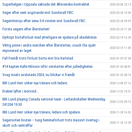
Superhelgen i Uppsala säkrade det Allsvenska kontraktet.
2025-03-04 22:13
Seger efter sent avgörande mot Sundsvall FBC.
2025-02-26 10:04
Segerintervju efter sena 5-4 vinsten mot Sundsvall FBC
2025-02-24 09:49
Första segern efter återstarten!
2025-02-20 11:58
Dyrköpt bortaförlust med ytterligare en spelare på skadelistan.
2025-02-18 16:24
Viktig pinne i andra matchen efter återstarten, coach Ola sjukt
2025-02-14 11:00
imponerad av laget.
Fall framåt trots förlust borta mot bra Karlstad.
2025-01-09 07:58
#14 kapten Kalle Nilsson inför omstarten efter julledigheten.
2025-01-03 08:41
Svag insats avslutade 2024, nu blickar vi framåt.
2025-01-02 08:14
IBK Lund Herr söker nya tränare och ledare.
2024-12-04 07:16
Draken lyfter i motvind…
2024-12-02 18:31
IBK Lund playing Canada national team - Lerbäckshallen Wednesday,
2024-12-02 09:15
241204 19.30
IBK Lund Herr söker nya tränare, ledare och spelare.
2024-11-28 16:05
Segersviten bruten – tung hemmaförlust trots massivt övertag i
2024-11-26 15:30
skott och ramträffar