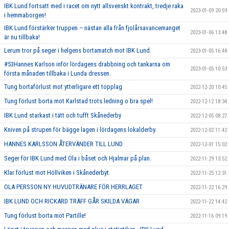
IBK Lund fortsatt med i racet om nytt allsvenskt kontrakt, tredje raka
2023-01-09 20:59
i hemmaborgen!
IBK Lund förstärker truppen – nästan alla från fjolårsavancemanget
2023-01-06 13:48
är nu tillbaka!
Lerum tror på seger i helgens bortamatch mot IBK Lund.
2023-01-05 16:48
#53Hannes Karlson inför lördagens drabbning och tankarna om
2023-01-05 10:53
första månaden tillbaka i Lunda dressen.
Tung bortaförlust mot ytterligare ett topplag
2022-12-20 10:45
Tung förlust borta mot Karlstad trots ledning o bra spel!
2022-12-12 18:34
IBK Lund starkast i tätt och tufft Skånederby
2022-12-05 08:27
Kniven på strupen för bägge lagen i lördagens lokalderby.
2022-12-02 11:42
HANNES KARLSSON ÅTERVÄNDER TILL LUND
2022-12-01 15:02
Seger för IBK Lund med Ola i båset och Hjalmar på plan.
2022-11-29 13:52
Klar förlust mot Höllviken i Skånederbyt.
2022-11-25 12:31
OLA PERSSON NY HUVUDTRÄNARE FÖR HERRLAGET
2022-11-22 16:29
IBK LUND OCH RICKARD TRÄFF GÅR SKILDA VÄGAR
2022-11-22 14:42
Tung förlust borta mot Partille!
2022-11-16 09:19