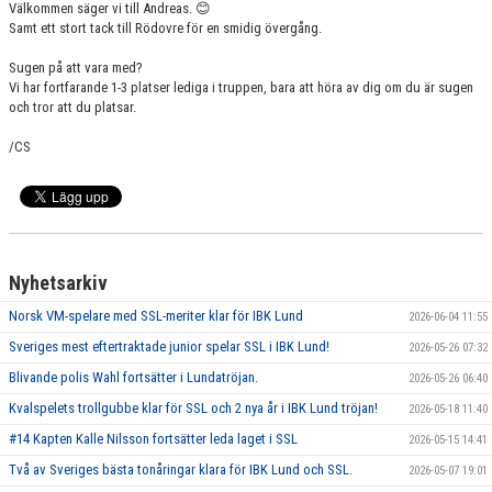
Välkommen säger vi till Andreas. 😊
Samt ett stort tack till Rödovre för en smidig övergång.
Sugen på att vara med?
Vi har fortfarande 1-3 platser lediga i truppen, bara att höra av dig om du är sugen
och tror att du platsar.
/CS
Nyhetsarkiv
Norsk VM-spelare med SSL-meriter klar för IBK Lund
2026-06-04 11:55
Sveriges mest eftertraktade junior spelar SSL i IBK Lund!
2026-05-26 07:32
Blivande polis Wahl fortsätter i Lundatröjan.
2026-05-26 06:40
Kvalspelets trollgubbe klar för SSL och 2 nya år i IBK Lund tröjan!
2026-05-18 11:40
#14 Kapten Kalle Nilsson fortsätter leda laget i SSL
2026-05-15 14:41
Två av Sveriges bästa tonåringar klara för IBK Lund och SSL.
2026-05-07 19:01