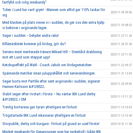
fartfylld och rolig innebandy"
Tiden i Lund har varit grym! - Mannen som alltid ger 110% tackar för
2023-11-30 09:06
sig
Med klacken på plats vinner vi i sudden, de ger oss den extra hjälp
2023-11-29 08:52
vi behöver i avgörande lägen
Seger i sudden – betyder andra raka!
2023-11-27 11:24
Kíllámáskínén kommer på lördag, gör du?
2023-11-24 07:30
Seriens mest meriterade tränare Mikael Hill – Stenhård drabbning
2023-11-23 11:55
mot ett Lund som steppat upp!
Ketchupeffekt på Wahl - Coach Jakob om lördagsmatchen
2023-11-22 09:27
Spännande matcher innan juluppehållet och serievändningen.
2023-11-21 13:49
Seger borta mot Partille efter sent avgörande i sudden, signerat
2023-11-20 09:45
Hannes Karlsson &#128522;
Stabil seger efter rivstart i första – Nu väntar IBK Lund derby
2023-11-13 11:32
&#128522; i DM
Trevlig bortaresa gav tyvärr ytterligare en förlust.
2023-11-13 10:43
Trögstartade IBK Lund inkasserar ytterligare en förlust
2023-11-13 10:34
Storpublik, derby och burgare - förlust på grund av usel första!
2023-10-31 11:00
Mycket innebandy för Genarpsonen som har nyckelroll i både IBK