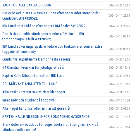
TACK FÖR ALLT JAKOB ERICSON
2024-04-26 12:18
DM guld och plats i Svenska Cupen efter seger inför storpublik i
2024-04-14 22:03
Lundaderbyt!&#128522;
IBK Lund bäst i Skåne efter seger i DM finalen&#128522;.
2024-04-14 21:29
Coach Jakob inför söndagens stekheta DM final! – Blir
2024-04-10 09:10
förhoppningsvis fullt &#128522;
IBK Lund söker unga spelare, ledare och funktionärer som är extra
2024-04-08 09:53
taggade på Innebandy!
Lunds nya superfemma klar för nästa säsong
2024-04-05 12:56
#4 Christian Freij klar för ytterligare två år
2024-04-02 15:48
Kapten Kalle Nilsson fortsätter i IBK Lund
2024-03-30 21:59
SSL-MÅLVAKT ANSLUTER TILL LUND
2024-03-26 12:00
Allsvenskt kontrakt säkrat efter klar seger
2024-03-21 17:06
Innebandy och studier på toppnivå!
2024-03-18 15:24
Alla i laget har olika roller, min är att göra mål
2024-03-15 09:30
KAPTEN KALLE NILSSON INFÖR SÖNDAGENS AVGÖRANDE
2024-03-14 11:43
Stark defensiv bäddade för seger borta mot Strängnäs IBK – på
2024-03-12 11:44
söndag avgörs serien!