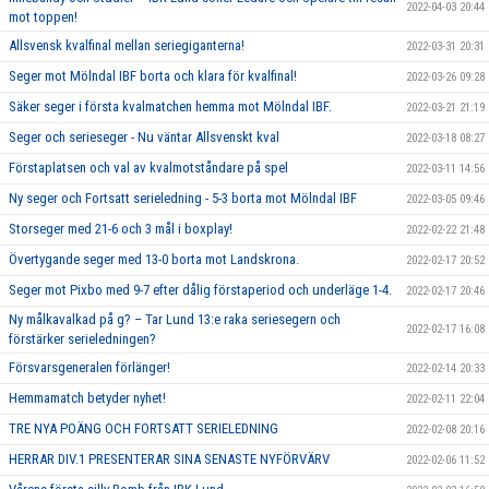
2022-04-03 20:44
mot toppen!
Allsvensk kvalfinal mellan seriegiganterna!
2022-03-31 20:31
Seger mot Mölndal IBF borta och klara för kvalfinal!
2022-03-26 09:28
Säker seger i första kvalmatchen hemma mot Mölndal IBF.
2022-03-21 21:19
Seger och serieseger - Nu väntar Allsvenskt kval
2022-03-18 08:27
Förstaplatsen och val av kvalmotståndare på spel
2022-03-11 14:56
Ny seger och Fortsatt serieledning - 5-3 borta mot Mölndal IBF
2022-03-05 09:46
Storseger med 21-6 och 3 mål i boxplay!
2022-02-22 21:48
Övertygande seger med 13-0 borta mot Landskrona.
2022-02-17 20:52
Seger mot Pixbo med 9-7 efter dålig förstaperiod och underläge 1-4.
2022-02-17 20:46
Ny målkavalkad på g? – Tar Lund 13:e raka seriesegern och
2022-02-17 16:08
förstärker serieledningen?
Försvarsgeneralen förlänger!
2022-02-14 20:33
Hemmamatch betyder nyhet!
2022-02-11 22:04
TRE NYA POÄNG OCH FORTSATT SERIELEDNING
2022-02-08 20:16
HERRAR DIV.1 PRESENTERAR SINA SENASTE NYFÖRVÄRV
2022-02-06 11:52