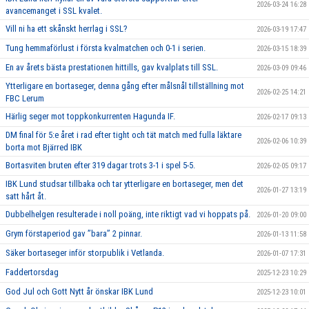
2026-03-24 16:28
avancemanget i SSL kvalet.
Vill ni ha ett skånskt herrlag i SSL?
2026-03-19 17:47
Tung hemmaförlust i första kvalmatchen och 0-1 i serien.
2026-03-15 18:39
En av årets bästa prestationen hittills, gav kvalplats till SSL.
2026-03-09 09:46
Ytterligare en bortaseger, denna gång efter målsnål tillställning mot
2026-02-25 14:21
FBC Lerum
Härlig seger mot toppkonkurrenten Hagunda IF.
2026-02-17 09:13
DM final för 5:e året i rad efter tight och tät match med fulla läktare
2026-02-06 10:39
borta mot Bjärred IBK
Bortasviten bruten efter 319 dagar trots 3-1 i spel 5-5.
2026-02-05 09:17
IBK Lund studsar tillbaka och tar ytterligare en bortaseger, men det
2026-01-27 13:19
satt hårt åt.
Dubbelhelgen resulterade i noll poäng, inte riktigt vad vi hoppats på.
2026-01-20 09:00
Grym förstaperiod gav ’’bara’’ 2 pinnar.
2026-01-13 11:58
Säker bortaseger inför storpublik i Vetlanda.
2026-01-07 17:31
Faddertorsdag
2025-12-23 10:29
God Jul och Gott Nytt år önskar IBK Lund
2025-12-23 10:01