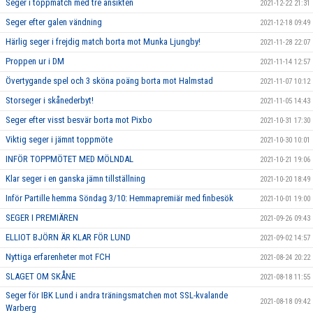
Seger i toppmatch med tre ansikten
2021-12-22 21:31
Seger efter galen vändning
2021-12-18 09:49
Härlig seger i frejdig match borta mot Munka Ljungby!
2021-11-28 22:07
Proppen ur i DM
2021-11-14 12:57
Övertygande spel och 3 sköna poäng borta mot Halmstad
2021-11-07 10:12
Storseger i skånederbyt!
2021-11-05 14:43
Seger efter visst besvär borta mot Pixbo
2021-10-31 17:30
Viktig seger i jämnt toppmöte
2021-10-30 10:01
INFÖR TOPPMÖTET MED MÖLNDAL
2021-10-21 19:06
Klar seger i en ganska jämn tillställning
2021-10-20 18:49
Inför Partille hemma Söndag 3/10: Hemmapremiär med finbesök
2021-10-01 19:00
SEGER I PREMIÄREN
2021-09-26 09:43
ELLIOT BJÖRN ÄR KLAR FÖR LUND
2021-09-02 14:57
Nyttiga erfarenheter mot FCH
2021-08-24 20:22
SLAGET OM SKÅNE
2021-08-18 11:55
Seger för IBK Lund i andra träningsmatchen mot SSL-kvalande
2021-08-18 09:42
Warberg