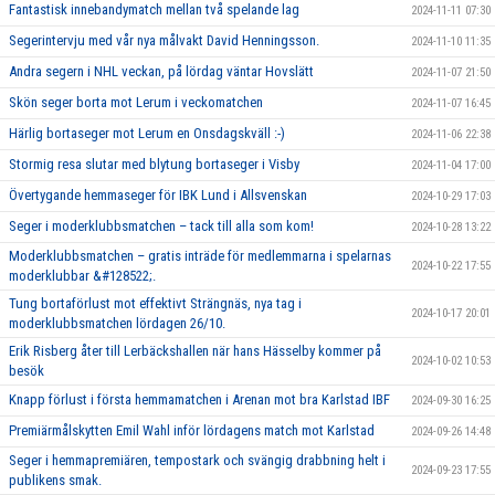
Fantastisk innebandymatch mellan två spelande lag
2024-11-11 07:30
Segerintervju med vår nya målvakt David Henningsson.
2024-11-10 11:35
Andra segern i NHL veckan, på lördag väntar Hovslätt
2024-11-07 21:50
Skön seger borta mot Lerum i veckomatchen
2024-11-07 16:45
Härlig bortaseger mot Lerum en Onsdagskväll :-)
2024-11-06 22:38
Stormig resa slutar med blytung bortaseger i Visby
2024-11-04 17:00
Övertygande hemmaseger för IBK Lund i Allsvenskan
2024-10-29 17:03
Seger i moderklubbsmatchen – tack till alla som kom!
2024-10-28 13:22
Moderklubbsmatchen – gratis inträde för medlemmarna i spelarnas
2024-10-22 17:55
moderklubbar &#128522;.
Tung bortaförlust mot effektivt Strängnäs, nya tag i
2024-10-17 20:01
moderklubbsmatchen lördagen 26/10.
Erik Risberg åter till Lerbäckshallen när hans Hässelby kommer på
2024-10-02 10:53
besök
Knapp förlust i första hemmamatchen i Arenan mot bra Karlstad IBF
2024-09-30 16:25
Premiärmålskytten Emil Wahl inför lördagens match mot Karlstad
2024-09-26 14:48
Seger i hemmapremiären, tempostark och svängig drabbning helt i
2024-09-23 17:55
publikens smak.