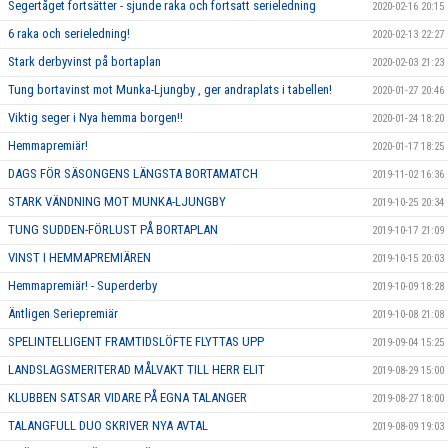
Segertåget fortsätter - sjunde raka och fortsatt serieledning
2020-02-16 20:15
6 raka och serieledning!
2020-02-13 22:27
Stark derbyvinst på bortaplan
2020-02-03 21:23
Tung bortavinst mot Munka-Ljungby , ger andraplats i tabellen!
2020-01-27 20:46
Viktig seger i Nya hemma borgen!!
2020-01-24 18:20
Hemmapremiär!
2020-01-17 18:25
DAGS FÖR SÄSONGENS LÄNGSTA BORTAMATCH
2019-11-02 16:36
STARK VÄNDNING MOT MUNKA-LJUNGBY
2019-10-25 20:34
TUNG SUDDEN-FÖRLUST PÅ BORTAPLAN
2019-10-17 21:09
VINST I HEMMAPREMIÄREN
2019-10-15 20:03
Hemmapremiär! - Superderby
2019-10-09 18:28
Äntligen Seriepremiär
2019-10-08 21:08
SPELINTELLIGENT FRAMTIDSLÖFTE FLYTTAS UPP
2019-09-04 15:25
LANDSLAGSMERITERAD MÅLVAKT TILL HERR ELIT
2019-08-29 15:00
KLUBBEN SATSAR VIDARE PÅ EGNA TALANGER
2019-08-27 18:00
TALANGFULL DUO SKRIVER NYA AVTAL
2019-08-09 19:03