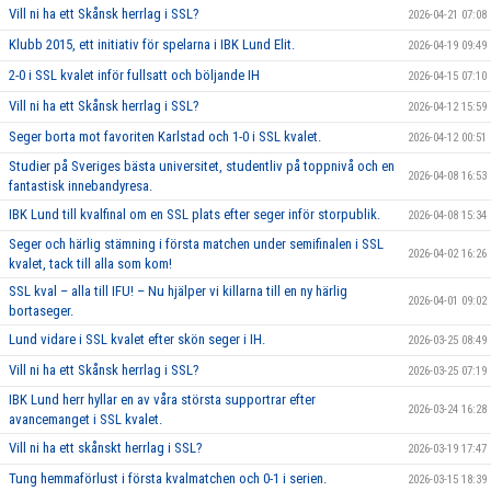
Vill ni ha ett Skånsk herrlag i SSL?
2026-04-21 07:08
Klubb 2015, ett initiativ för spelarna i IBK Lund Elit.
2026-04-19 09:49
2-0 i SSL kvalet inför fullsatt och böljande IH
2026-04-15 07:10
Vill ni ha ett Skånsk herrlag i SSL?
2026-04-12 15:59
Seger borta mot favoriten Karlstad och 1-0 i SSL kvalet.
2026-04-12 00:51
Studier på Sveriges bästa universitet, studentliv på toppnivå och en
2026-04-08 16:53
fantastisk innebandyresa.
IBK Lund till kvalfinal om en SSL plats efter seger inför storpublik.
2026-04-08 15:34
Seger och härlig stämning i första matchen under semifinalen i SSL
2026-04-02 16:26
kvalet, tack till alla som kom!
SSL kval – alla till IFU! – Nu hjälper vi killarna till en ny härlig
2026-04-01 09:02
bortaseger.
Lund vidare i SSL kvalet efter skön seger i IH.
2026-03-25 08:49
Vill ni ha ett Skånsk herrlag i SSL?
2026-03-25 07:19
IBK Lund herr hyllar en av våra största supportrar efter
2026-03-24 16:28
avancemanget i SSL kvalet.
Vill ni ha ett skånskt herrlag i SSL?
2026-03-19 17:47
Tung hemmaförlust i första kvalmatchen och 0-1 i serien.
2026-03-15 18:39