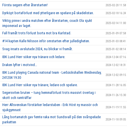
Första segern efter återstarten!
2025-02-20 11:58
Dyrköpt bortaförlust med ytterligare en spelare på skadelistan.
2025-02-18 16:24
Viktig pinne i andra matchen efter återstarten, coach Ola sjukt
2025-02-14 11:00
imponerad av laget.
Fall framåt trots förlust borta mot bra Karlstad.
2025-01-09 07:58
#14 kapten Kalle Nilsson inför omstarten efter julledigheten.
2025-01-03 08:41
Svag insats avslutade 2024, nu blickar vi framåt.
2025-01-02 08:14
IBK Lund Herr söker nya tränare och ledare.
2024-12-04 07:16
Draken lyfter i motvind…
2024-12-02 18:31
IBK Lund playing Canada national team - Lerbäckshallen Wednesday,
2024-12-02 09:15
241204 19.30
IBK Lund Herr söker nya tränare, ledare och spelare.
2024-11-28 16:05
Segersviten bruten – tung hemmaförlust trots massivt övertag i
2024-11-26 15:30
skott och ramträffar
Herr Allsvenskan förstärker ledarstaben - Erik Höst ny massör och
2024-11-19 11:55
sjukgymnast
Lång bortamatch gav femte raka mot Sundsvall på den svårspelade
2024-11-18 09:05
parketten