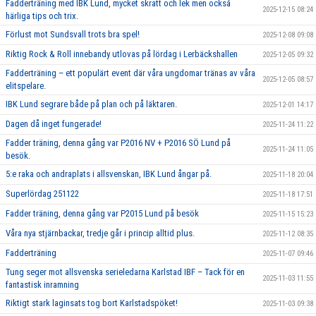
Fadderträning med IBK Lund, mycket skratt och lek men också
2025-12-15 08:24
härliga tips och trix.
Förlust mot Sundsvall trots bra spel!
2025-12-08 09:08
Riktig Rock & Roll innebandy utlovas på lördag i Lerbäckshallen
2025-12-05 09:32
Fadderträning – ett populärt event där våra ungdomar tränas av våra
2025-12-05 08:57
elitspelare.
IBK Lund segrare både på plan och på läktaren.
2025-12-01 14:17
Dagen då inget fungerade!
2025-11-24 11:22
Fadder träning, denna gång var P2016 NV + P2016 SÖ Lund på
2025-11-24 11:05
besök.
5:e raka och andraplats i allsvenskan, IBK Lund ångar på.
2025-11-18 20:04
Superlördag 251122
2025-11-18 17:51
Fadder träning, denna gång var P2015 Lund på besök
2025-11-15 15:23
Våra nya stjärnbackar, tredje går i princip alltid plus.
2025-11-12 08:35
Fadderträning
2025-11-07 09:46
Tung seger mot allsvenska serieledarna Karlstad IBF – Tack för en
2025-11-03 11:55
fantastisk inramning
Riktigt stark laginsats tog bort Karlstadspöket!
2025-11-03 09:38