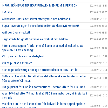
INFÖR SKÅNEMÄSTERSKAPSFINALEN MED PRIM & PERSSON
2023-03-22 13:44
DM Final!
2023-03-20 07:00
Allsvenska kontraktet säkrat efter rysare mot Karlstad IBF.
2023-03-16 10:20
Seger i avslutningen hemma behövs för att klara nytt kontrakt!
2023-03-09 08:08
Äntligen över strecket!
2023-03-06 08:54
Jag fattade tidigt att det finns en rivalitet mot Malmö
2023-03-04 08:38
Första bortasegern, ’’förlorar vi så kommer vi med all säkerhet att
2023-03-01 08:35
spela div 1 nästa säsong’’.
Viktig seger i fantastisk derbyfest!
2023-02-21 10:29
Vilken publik! &#128522;
2023-02-20 10:15
Klar seger och viktiga poäng i bottenstriden mot FBC Partille.
2023-02-16 10:51
Tuffa matcher väntar för att säkra det allsvenska kontraktet – tankar
2023-02-14 11:29
från sportchef Christer.
Tunga pinnar för Lindås i bottenstriden - desto tuffare för IBK Lund
2023-02-13 10:00
Åter i DM-final efter 7-3 mot Malmö FBC i hemmaborgen, vi är starka i
2023-02-04 10:10
Lerbäck!
Matchens lirare och kanonskott från halva från formtoppad spelare
2023-02-01 10:54