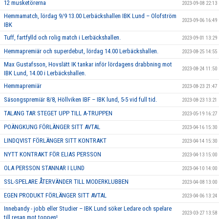
12 musketörerna
2023-09-08 22:13
Hemmamatch, lördag 9/9 13.00 Lerbäckshallen IBK Lund – Olofström
2023-09-06 16:49
IBK
Tuff, fartfylld och rolig match i Lerbäckshallen.
2023-09-01 13:29
Hemmapremiär och superdebut, lördag 14.00 Lerbäckshallen.
2023-08-25 14:55
Max Gustafsson, Hovslätt IK tankar inför lördagens drabbning mot
2023-08-24 11:50
IBK Lund, 14.00 i Lerbäckshallen.
Hemmapremiär
2023-08-23 21:47
Säsongspremiär 8/8, Höllviken IBF – IBK lund, 5-5 vid full tid.
2023-08-23 13:21
TALANG TAR STEGET UPP TILL A-TRUPPEN
2023-05-19 16:27
POÄNGKUNG FÖRLÄNGER SITT AVTAL
2023-04-16 15:30
LINDQVIST FÖRLÄNGER SITT KONTRAKT
2023-04-14 15:30
NYTT KONTRAKT FÖR ELIAS PERSSON
2023-04-13 15:00
OLA PERSSON STANNAR I LUND
2023-04-10 14:00
SSL-SPELARE ÅTERVÄNDER TILL MODERKLUBBEN
2023-04-08 13:00
EGEN PRODUKT FÖRLÄNGER SITT AVTAL
2023-04-06 13:24
Innebandy - jobb eller Studier – IBK Lund söker Ledare och spelare
2023-03-27 13:58
till resan mot toppen!