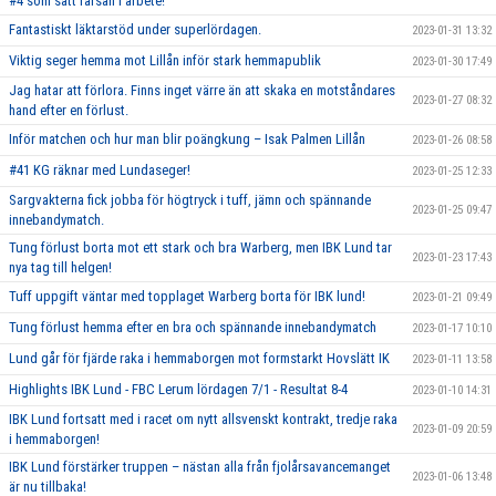
#4 som satt farsan i arbete!
Fantastiskt läktarstöd under superlördagen.
2023-01-31 13:32
Viktig seger hemma mot Lillån inför stark hemmapublik
2023-01-30 17:49
Jag hatar att förlora. Finns inget värre än att skaka en motståndares
2023-01-27 08:32
hand efter en förlust.
Inför matchen och hur man blir poängkung – Isak Palmen Lillån
2023-01-26 08:58
#41 KG räknar med Lundaseger!
2023-01-25 12:33
Sargvakterna fick jobba för högtryck i tuff, jämn och spännande
2023-01-25 09:47
innebandymatch.
Tung förlust borta mot ett stark och bra Warberg, men IBK Lund tar
2023-01-23 17:43
nya tag till helgen!
Tuff uppgift väntar med topplaget Warberg borta för IBK lund!
2023-01-21 09:49
Tung förlust hemma efter en bra och spännande innebandymatch
2023-01-17 10:10
Lund går för fjärde raka i hemmaborgen mot formstarkt Hovslätt IK
2023-01-11 13:58
Highlights IBK Lund - FBC Lerum lördagen 7/1 - Resultat 8-4
2023-01-10 14:31
IBK Lund fortsatt med i racet om nytt allsvenskt kontrakt, tredje raka
2023-01-09 20:59
i hemmaborgen!
IBK Lund förstärker truppen – nästan alla från fjolårsavancemanget
2023-01-06 13:48
är nu tillbaka!