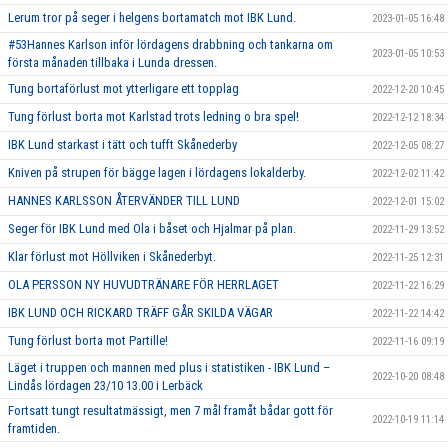
Lerum tror på seger i helgens bortamatch mot IBK Lund.
2023-01-05 16:48
#53Hannes Karlson inför lördagens drabbning och tankarna om
2023-01-05 10:53
första månaden tillbaka i Lunda dressen.
Tung bortaförlust mot ytterligare ett topplag
2022-12-20 10:45
Tung förlust borta mot Karlstad trots ledning o bra spel!
2022-12-12 18:34
IBK Lund starkast i tätt och tufft Skånederby
2022-12-05 08:27
Kniven på strupen för bägge lagen i lördagens lokalderby.
2022-12-02 11:42
HANNES KARLSSON ÅTERVÄNDER TILL LUND
2022-12-01 15:02
Seger för IBK Lund med Ola i båset och Hjalmar på plan.
2022-11-29 13:52
Klar förlust mot Höllviken i Skånederbyt.
2022-11-25 12:31
OLA PERSSON NY HUVUDTRÄNARE FÖR HERRLAGET
2022-11-22 16:29
IBK LUND OCH RICKARD TRÄFF GÅR SKILDA VÄGAR
2022-11-22 14:42
Tung förlust borta mot Partille!
2022-11-16 09:19
Läget i truppen och mannen med plus i statistiken - IBK Lund –
2022-10-20 08:48
Lindås lördagen 23/10 13.00 i Lerbäck
Fortsatt tungt resultatmässigt, men 7 mål framåt bådar gott för
2022-10-19 11:14
framtiden.