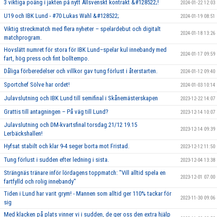
3 viktiga poäng i jakten på nytt Allsvenskt kontrakt &#128522;!
2024-01-22 12:03
U19 och IBK Lund - #70 Lukas Wahl &#128522;
2024-01-19 08:51
Viktig streckmatch med flera nyheter – spelardebut och digitalt
2024-01-18 13:26
matchprogram.
Hovslätt numret för stora för IBK Lund–spelar kul innebandy med
2024-01-17 09:59
fart, hög press och fint bolltempo.
Dåliga förberedelser och villkor gav tung förlust i återstarten.
2024-01-12 09:40
Sportchef Sölve har ordet!
2024-01-03 10:14
Julavslutning och IBK Lund till semifinal i Skånemästerskapen
2023-12-22 14:07
Grattis till antagningen – På väg till Lund?
2023-12-14 10:07
Julavslutning och DM-kvartsfinal torsdag 21/12 19.15
2023-12-14 09:39
Lerbäckshallen!
Hyfsat stabilt och klar 9-4 seger borta mot Fristad.
2023-12-12 11:50
Tung förlust i sudden efter ledning i sista.
2023-12-04 13:38
Strängnäs tränare inför lördagens toppmatch: "Vill alltid spela en
2023-12-01 07:00
fartfylld och rolig innebandy"
Tiden i Lund har varit grym! - Mannen som alltid ger 110% tackar för
2023-11-30 09:06
sig
Med klacken på plats vinner vi i sudden, de ger oss den extra hjälp