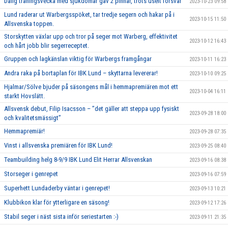
Dålig träningsvecka med sjukdomar gav 2 pinnar, trots uselt försvar
2023-10-23 09:58
Lund raderar ut Warbergsspöket, tar tredje segern och hakar på i
2023-10-15 11:50
Allsvenska toppen.
Storskytten växlar upp och tror på seger mot Warberg, effektivitet
2023-10-12 16:43
och hårt jobb blir segerreceptet.
Gruppen och lagkänslan viktig för Warbergs framgångar
2023-10-11 16:23
Andra raka på bortaplan för IBK Lund – skyttarna levererar!
2023-10-10 09:25
Hjalmar/Sölve bjuder på säsongens mål i hemmapremiären mot ett
2023-10-04 16:11
starkt Hovslätt.
Allsvensk debut, Filip Isacsson – ’’det gäller att steppa upp fysiskt
2023-09-28 18:00
och kvalitetsmässigt’’
Hemmapremiär!
2023-09-28 07:35
Vinst i allsvenska premiären för IBK Lund!
2023-09-25 08:40
Teambuilding helg 8-9/9 IBK Lund Elit Herrar Allsvenskan
2023-09-16 08:38
Storseger i genrepet
2023-09-16 07:59
Superhett Lundaderby väntar i genrepet!
2023-09-13 10:21
Klubbikon klar för ytterligare en säsong!
2023-09-12 17:26
Stabil seger i näst sista inför seriestarten :-)
2023-09-11 21:35