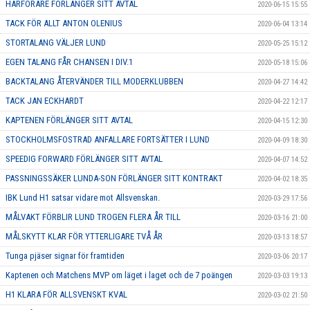
HÄRFÖRARE FÖRLÄNGER SITT AVTAL
2020-06-15 15:55
TACK FÖR ALLT ANTON OLENIUS
2020-06-04 13:14
STORTALANG VÄLJER LUND
2020-05-25 15:12
EGEN TALANG FÅR CHANSEN I DIV.1
2020-05-18 15:06
BACKTALANG ÅTERVÄNDER TILL MODERKLUBBEN
2020-04-27 14:42
TACK JAN ECKHARDT
2020-04-22 12:17
KAPTENEN FÖRLÄNGER SITT AVTAL
2020-04-15 12:30
STOCKHOLMSFOSTRAD ANFALLARE FORTSÄTTER I LUND
2020-04-09 18:30
SPEEDIG FORWARD FÖRLÄNGER SITT AVTAL
2020-04-07 14:52
PASSNINGSSÄKER LUNDA-SON FÖRLÄNGER SITT KONTRAKT
2020-04-02 18:35
IBK Lund H1 satsar vidare mot Allsvenskan.
2020-03-29 17:56
MÅLVAKT FÖRBLIR LUND TROGEN FLERA ÅR TILL
2020-03-16 21:00
MÅLSKYTT KLAR FÖR YTTERLIGARE TVÅ ÅR
2020-03-13 18:57
Tunga pjäser signar för framtiden
2020-03-06 20:17
Kaptenen och Matchens MVP om läget i laget och de 7 poängen
2020-03-03 19:13
H1 KLARA FÖR ALLSVENSKT KVAL
2020-03-02 21:50