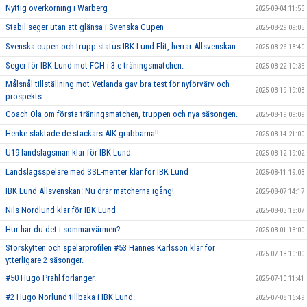
Nyttig överkörning i Warberg
2025-09-04 11:55
Stabil seger utan att glänsa i Svenska Cupen
2025-08-29 09:05
Svenska cupen och trupp status IBK Lund Elit, herrar Allsvenskan.
2025-08-26 18:40
Seger för IBK Lund mot FCH i 3:e träningsmatchen.
2025-08-22 10:35
Målsnål tillställning mot Vetlanda gav bra test för nyförvärv och
2025-08-19 19:03
prospekts.
Coach Ola om första träningsmatchen, truppen och nya säsongen.
2025-08-19 09:09
Henke slaktade de stackars AIK grabbarna!!
2025-08-14 21:00
U19-landslagsman klar för IBK Lund
2025-08-12 19:02
Landslagsspelare med SSL-meriter klar för IBK Lund
2025-08-11 19:03
IBK Lund Allsvenskan: Nu drar matcherna igång!
2025-08-07 14:17
Nils Nordlund klar för IBK Lund
2025-08-03 18:07
Hur har du det i sommarvärmen?
2025-08-01 13:00
Storskytten och spelarprofilen #53 Hannes Karlsson klar för
2025-07-13 10:00
ytterligare 2 säsonger.
#50 Hugo Prahl förlänger.
2025-07-10 11:41
#2 Hugo Norlund tillbaka i IBK Lund.
2025-07-08 16:49