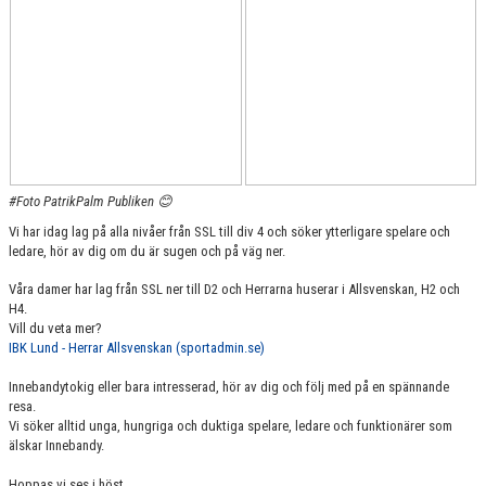
KONTAKT
MATCHER
HERRAR ALLSVENSKAN 25/26
SKÅNEMÄSTERSKAPEN 21/22
#Foto PatrikPalm Publiken 😊
Vi har idag lag på alla nivåer från SSL till div 4 och söker ytterligare spelare och
ledare, hör av dig om du är sugen och på väg ner.
Våra damer har lag från SSL ner till D2 och Herrarna huserar i Allsvenskan, H2 och
H4.
Vill du veta mer?
IBK Lund - Herrar Allsvenskan (sportadmin.se)
Innebandytokig eller bara intresserad, hör av dig och följ med på en spännande
resa.
Vi söker alltid unga, hungriga och duktiga spelare, ledare och funktionärer som
älskar Innebandy.
Hoppas vi ses i höst.