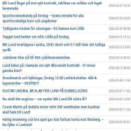
IBK Lund ångar på mot nytt kontrakt, taktiken var solklar och laget
2024-02-27 14:26
levererade.
Sportlovsinnebandy på lördag – Gratis inträde för alla
2024-02-22 10:02
sportlovslediga barn och ungdomar
Tydligaste vinsten för säsongen - 9-2 hemma mot Lillån
2024-02-20 08:38
Taggat lund laddar om inför Lillån på lördag.
2024-02-15 14:15
IBK Lund överlägsna I andra, 20-8 i skott och 3-1 mål talar sitt tydliga
2024-02-15 13:40
språk.
Jubilaren ökar på till 454 i jubileumsmatchen.
2024-02-13 08:55
Lund hakar på i kampen om nytt Allsvenskt kontrakt - Vi vinner
2024-02-13 08:50
ganska klart!
Streckmatch och hyllningar, lördag 13.00 Lerbäckshallen. 400 A-
2024-02-08 11:58
lagsmatcher – RESPEKT!
GUSTAV LINDAHL ÄR KLAR FÖR LUND PÅ DUBBELLICENS
2024-02-07 11:45
Nu skall det avgöras – var spelar IBK Lund Elit nästa år?
2024-02-05 15:00
Coach Martin på dubbla stolar inför DM semifinalen men bucklan
2024-02-05 11:55
skall hem till Lund!
Härlig inramning och bra spel gav klar förlust borta mot Warberg. –
2024-02-05 09:01
Nu fyller vi Lerbäck!