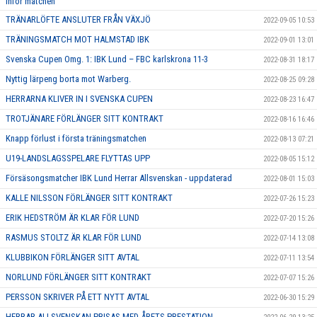
inför matchen
TRÄNARLÖFTE ANSLUTER FRÅN VÄXJÖ
2022-09-05 10:53
TRÄNINGSMATCH MOT HALMSTAD IBK
2022-09-01 13:01
Svenska Cupen Omg. 1: IBK Lund – FBC karlskrona 11-3
2022-08-31 18:17
Nyttig lärpeng borta mot Warberg.
2022-08-25 09:28
HERRARNA KLIVER IN I SVENSKA CUPEN
2022-08-23 16:47
TROTJÄNARE FÖRLÄNGER SITT KONTRAKT
2022-08-16 16:46
Knapp förlust i första träningsmatchen
2022-08-13 07:21
U19-LANDSLAGSSPELARE FLYTTAS UPP
2022-08-05 15:12
Försäsongsmatcher IBK Lund Herrar Allsvenskan - uppdaterad
2022-08-01 15:03
KALLE NILSSON FÖRLÄNGER SITT KONTRAKT
2022-07-26 15:23
ERIK HEDSTRÖM ÄR KLAR FÖR LUND
2022-07-20 15:26
RASMUS STOLTZ ÄR KLAR FÖR LUND
2022-07-14 13:08
KLUBBIKON FÖRLÄNGER SITT AVTAL
2022-07-11 13:54
NORLUND FÖRLÄNGER SITT KONTRAKT
2022-07-07 15:26
PERSSON SKRIVER PÅ ETT NYTT AVTAL
2022-06-30 15:29
HERRAR ALLSVENSKAN PRISAS MED ÅRETS PRESTATION