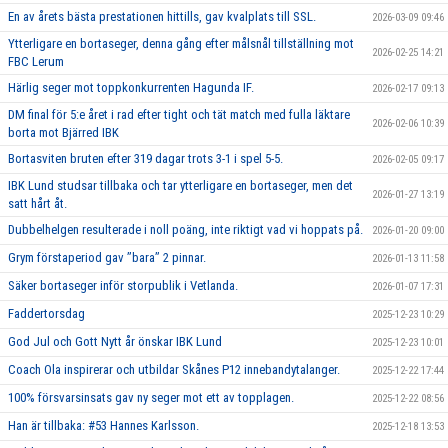
En av årets bästa prestationen hittills, gav kvalplats till SSL.
2026-03-09 09:46
Ytterligare en bortaseger, denna gång efter målsnål tillställning mot
2026-02-25 14:21
FBC Lerum
Härlig seger mot toppkonkurrenten Hagunda IF.
2026-02-17 09:13
DM final för 5:e året i rad efter tight och tät match med fulla läktare
2026-02-06 10:39
borta mot Bjärred IBK
Bortasviten bruten efter 319 dagar trots 3-1 i spel 5-5.
2026-02-05 09:17
IBK Lund studsar tillbaka och tar ytterligare en bortaseger, men det
2026-01-27 13:19
satt hårt åt.
Dubbelhelgen resulterade i noll poäng, inte riktigt vad vi hoppats på.
2026-01-20 09:00
Grym förstaperiod gav ’’bara’’ 2 pinnar.
2026-01-13 11:58
Säker bortaseger inför storpublik i Vetlanda.
2026-01-07 17:31
Faddertorsdag
2025-12-23 10:29
God Jul och Gott Nytt år önskar IBK Lund
2025-12-23 10:01
Coach Ola inspirerar och utbildar Skånes P12 innebandytalanger.
2025-12-22 17:44
100% försvarsinsats gav ny seger mot ett av topplagen.
2025-12-22 08:56
Han är tillbaka: #53 Hannes Karlsson.
2025-12-18 13:53