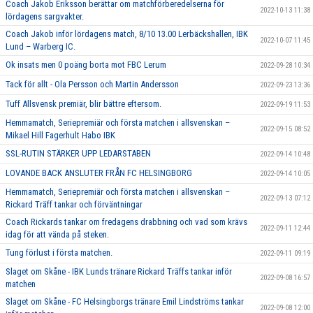
Coach Jakob Eriksson berättar om matchförberedelserna för
2022-10-13 11:38
lördagens sargvakter.
Coach Jakob inför lördagens match, 8/10 13.00 Lerbäckshallen, IBK
2022-10-07 11:45
Lund – Warberg IC.
Ok insats men 0 poäng borta mot FBC Lerum
2022-09-28 10:34
Tack för allt - Ola Persson och Martin Andersson
2022-09-23 13:36
Tuff Allsvensk premiär, blir bättre eftersom.
2022-09-19 11:53
Hemmamatch, Seriepremiär och första matchen i allsvenskan –
2022-09-15 08:52
Mikael Hill Fagerhult Habo IBK
SSL-RUTIN STÄRKER UPP LEDARSTABEN
2022-09-14 10:48
LOVANDE BACK ANSLUTER FRÅN FC HELSINGBORG
2022-09-14 10:05
Hemmamatch, Seriepremiär och första matchen i allsvenskan –
2022-09-13 07:12
Rickard Träff tankar och förväntningar
Coach Rickards tankar om fredagens drabbning och vad som krävs
2022-09-11 12:44
idag för att vända på steken.
Tung förlust i första matchen.
2022-09-11 09:19
Slaget om Skåne - IBK Lunds tränare Rickard Träffs tankar inför
2022-09-08 16:57
matchen
Slaget om Skåne - FC Helsingborgs tränare Emil Lindströms tankar
2022-09-08 12:00