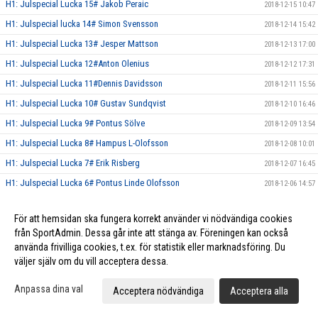
H1: Julspecial Lucka 15# Jakob Peraic
2018-12-15 10:47
H1: Julspecial lucka 14# Simon Svensson
2018-12-14 15:42
H1: Julspecial Lucka 13# Jesper Mattson
2018-12-13 17:00
H1: Julspecial Lucka 12#Anton Olenius
2018-12-12 17:31
H1: Julspecial Lucka 11#Dennis Davidsson
2018-12-11 15:56
H1: Julspecial Lucka 10# Gustav Sundqvist
2018-12-10 16:46
H1: Julspecial Lucka 9# Pontus Sölve
2018-12-09 13:54
H1: Julspecial Lucka 8# Hampus L-Olofsson
2018-12-08 10:01
H1: Julspecial Lucka 7# Erik Risberg
2018-12-07 16:45
H1: Julspecial Lucka 6# Pontus Linde Olofsson
2018-12-06 14:57
H1: Julspecial Lucka 5# Elias Persson
2018-12-05 17:55
För att hemsidan ska fungera korrekt använder vi nödvändiga cookies
H1: Julspecial Lucka 4# Patrik Liimatainen
2018-12-04 16:37
från SportAdmin. Dessa går inte att stänga av. Föreningen kan också
H1: Julspecial Lucka 3# Hugo Norlund
2018-12-03 07:21
använda frivilliga cookies, t.ex. för statistik eller marknadsföring. Du
väljer själv om du vill acceptera dessa.
H1: Julspecial Lucka 2# Simon Lindblad
2018-12-02 11:18
H1: Julspecial Lucka 1# Jesper Nilsson
2018-12-01 11:59
Anpassa dina val
Acceptera nödvändiga
Acceptera alla
Herr Elit släpper Julkalender!
2018-11-28 21:41