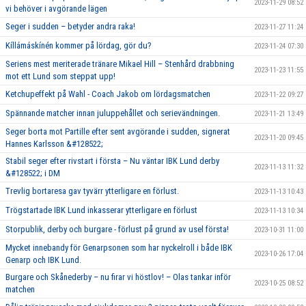
2023-11-29 08:52
vi behöver i avgörande lägen
Seger i sudden – betyder andra raka!
2023-11-27 11:24
Kíllámáskínén kommer på lördag, gör du?
2023-11-24 07:30
Seriens mest meriterade tränare Mikael Hill – Stenhård drabbning
2023-11-23 11:55
mot ett Lund som steppat upp!
Ketchupeffekt på Wahl - Coach Jakob om lördagsmatchen
2023-11-22 09:27
Spännande matcher innan juluppehållet och serievändningen.
2023-11-21 13:49
Seger borta mot Partille efter sent avgörande i sudden, signerat
2023-11-20 09:45
Hannes Karlsson &#128522;
Stabil seger efter rivstart i första – Nu väntar IBK Lund derby
2023-11-13 11:32
&#128522; i DM
Trevlig bortaresa gav tyvärr ytterligare en förlust.
2023-11-13 10:43
Trögstartade IBK Lund inkasserar ytterligare en förlust
2023-11-13 10:34
Storpublik, derby och burgare - förlust på grund av usel första!
2023-10-31 11:00
Mycket innebandy för Genarpsonen som har nyckelroll i både IBK
2023-10-26 17:04
Genarp och IBK Lund.
Burgare och Skånederby – nu firar vi höstlov! – Olas tankar inför
2023-10-25 08:52
matchen