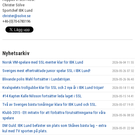
Christer Sölve
Sportchef IBK Lund
christer@solve.se
+46-(0)70-6783196
Nyhetsarkiv
Norsk VM-spelare med SSL-meriter klar för IBK Lund
2026-06-04 11:55
Sveriges mest eftertraktade junior spelar SSL i IBK Lund!
2026-05-26 07:32
Blivande polis Wahl fortsätter i Lundatröjan.
2026-05-26 06:40
Kvalspelets trollgubbe klar för SSL och 2 nya år i IBK Lund tröjan!
2026-05-18 11:40
#14 Kapten Kalle Nilsson fortsätter leda laget i SSL
2026-05-15 14:41
Två av Sveriges bästa tonåringar klara för IBK Lund och SSL.
2026-05-07 19:01
Klubb 2015 - Ett initiativ för att förbättra förutsättningarna för våra
2026-05-06 08:50
spelare
DM Guld: IBK Lund befäster sin plats som Skånes bästa lag – extra
2026-05-01 22:04
kul med TV sporten på plats.