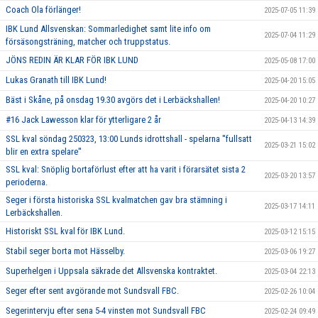
Coach Ola förlänger!
2025-07-05 11:39
IBK Lund Allsvenskan: Sommarledighet samt lite info om
2025-07-04 11:29
försäsongsträning, matcher och truppstatus.
JÖNS REDIN ÄR KLAR FÖR IBK LUND
2025-05-08 17:00
Lukas Granath till IBK Lund!
2025-04-20 15:05
Bäst i Skåne, på onsdag 19.30 avgörs det i Lerbäckshallen!
2025-04-20 10:27
#16 Jack Lawesson klar för ytterligare 2 år
2025-04-13 14:39
SSL kval söndag 250323, 13:00 Lunds idrottshall - spelarna ''fullsatt
2025-03-21 15:02
blir en extra spelare''
SSL kval: Snöplig bortaförlust efter att ha varit i förarsätet sista 2
2025-03-20 13:57
perioderna.
Seger i första historiska SSL kvalmatchen gav bra stämning i
2025-03-17 14:11
Lerbäckshallen.
Historiskt SSL kval för IBK Lund.
2025-03-12 15:15
Stabil seger borta mot Hässelby.
2025-03-06 19:27
Superhelgen i Uppsala säkrade det Allsvenska kontraktet.
2025-03-04 22:13
Seger efter sent avgörande mot Sundsvall FBC.
2025-02-26 10:04
Segerintervju efter sena 5-4 vinsten mot Sundsvall FBC
2025-02-24 09:49