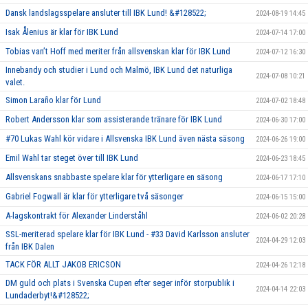
Dansk landslagsspelare ansluter till IBK Lund! &#128522;
2024-08-19 14:45
Isak Ålenius är klar för IBK Lund
2024-07-14 17:00
Tobias van’t Hoff med meriter från allsvenskan klar för IBK Lund
2024-07-12 16:30
Innebandy och studier i Lund och Malmö, IBK Lund det naturliga
2024-07-08 10:21
valet.
Simon Laraño klar för Lund
2024-07-02 18:48
Robert Andersson klar som assisterande tränare för IBK Lund
2024-06-30 17:00
#70 Lukas Wahl kör vidare i Allsvenska IBK Lund även nästa säsong
2024-06-26 19:00
Emil Wahl tar steget över till IBK Lund
2024-06-23 18:45
Allsvenskans snabbaste spelare klar för ytterligare en säsong
2024-06-17 17:10
Gabriel Fogwall är klar för ytterligare två säsonger
2024-06-15 15:00
A-lagskontrakt för Alexander Linderståhl
2024-06-02 20:28
SSL-meriterad spelare klar för IBK Lund - #33 David Karlsson ansluter
2024-04-29 12:03
från IBK Dalen
TACK FÖR ALLT JAKOB ERICSON
2024-04-26 12:18
DM guld och plats i Svenska Cupen efter seger inför storpublik i
2024-04-14 22:03
Lundaderbyt!&#128522;