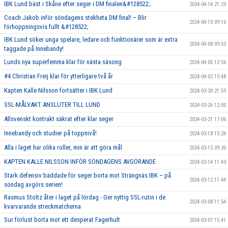
IBK Lund bäst i Skåne efter seger i DM finalen&#128522;.
2024-04-14 21:29
Coach Jakob inför söndagens stekheta DM final! – Blir
2024-04-10 09:10
förhoppningsvis fullt &#128522;
IBK Lund söker unga spelare, ledare och funktionärer som är extra
2024-04-08 09:53
taggade på Innebandy!
Lunds nya superfemma klar för nästa säsong
2024-04-05 12:56
#4 Christian Freij klar för ytterligare två år
2024-04-02 15:48
Kapten Kalle Nilsson fortsätter i IBK Lund
2024-03-30 21:59
SSL-MÅLVAKT ANSLUTER TILL LUND
2024-03-26 12:00
Allsvenskt kontrakt säkrat efter klar seger
2024-03-21 17:06
Innebandy och studier på toppnivå!
2024-03-18 15:24
Alla i laget har olika roller, min är att göra mål
2024-03-15 09:30
KAPTEN KALLE NILSSON INFÖR SÖNDAGENS AVGÖRANDE
2024-03-14 11:43
Stark defensiv bäddade för seger borta mot Strängnäs IBK – på
2024-03-12 11:44
söndag avgörs serien!
Rasmus Stoltz åter i laget på lördag - Ger nyttig SSL-rutin i de
2024-03-08 11:54
kvarvarande streckmatcherna
Sur förlust borta mot ett desperat Fagerhult
2024-03-07 15:41