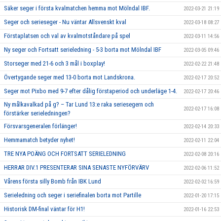
Säker seger i första kvalmatchen hemma mot Mölndal IBF.
2022-03-21 21:19
Seger och serieseger - Nu väntar Allsvenskt kval
2022-03-18 08:27
Förstaplatsen och val av kvalmotståndare på spel
2022-03-11 14:56
Ny seger och Fortsatt serieledning - 5-3 borta mot Mölndal IBF
2022-03-05 09:46
Storseger med 21-6 och 3 mål i boxplay!
2022-02-22 21:48
Övertygande seger med 13-0 borta mot Landskrona.
2022-02-17 20:52
Seger mot Pixbo med 9-7 efter dålig förstaperiod och underläge 1-4.
2022-02-17 20:46
Ny målkavalkad på g? – Tar Lund 13:e raka seriesegern och
2022-02-17 16:08
förstärker serieledningen?
Försvarsgeneralen förlänger!
2022-02-14 20:33
Hemmamatch betyder nyhet!
2022-02-11 22:04
TRE NYA POÄNG OCH FORTSATT SERIELEDNING
2022-02-08 20:16
HERRAR DIV.1 PRESENTERAR SINA SENASTE NYFÖRVÄRV
2022-02-06 11:52
Vårens första silly Bomb från IBK Lund
2022-02-02 16:59
Serieledning och seger i seriefinalen borta mot Partille
2022-01-20 17:15
Historisk DM-final väntar för H1!
2022-01-16 22:53