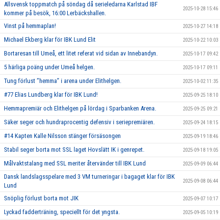
Allsvensk toppmatch på söndag då serieledarna Karlstad IBF
2025-10-28 15:46
kommer på besök, 16:00 Lerbäckshallen.
Vinst på hemmaplan!
2025-10-27 14:18
Michael Ekberg klar för IBK Lund Elit
2025-10-22 10:03
Bortaresan till Umeå, ett litet referat vid sidan av Innebandyn.
2025-10-17 09:42
5 härliga poäng under Umeå helgen.
2025-10-17 09:11
Tung förlust ’’hemma’’ i arena under Elithelgen.
2025-10-02 11:35
#77 Elias Lundberg klar för IBK Lund!
2025-09-25 18:10
Hemmapremiär och Elithelgen på lördag i Sparbanken Arena.
2025-09-25 09:21
Säker seger och hundraprocentig defensiv i seriepremiären.
2025-09-24 18:15
#14 Kapten Kalle Nilsson stänger försäsongen
2025-09-19 18:46
Stabil seger borta mot SSL laget Hovslätt IK i genrepet.
2025-09-18 19:05
Målvaktstalang med SSL meriter återvänder till IBK Lund
2025-09-09 06:44
Dansk landslagsspelare med 3 VM turneringar i bagaget klar för IBK
2025-09-08 06:44
Lund
Snöplig förlust borta mot JIK
2025-09-07 10:17
Lyckad fadderträning, speciellt för det yngsta.
2025-09-05 10:19