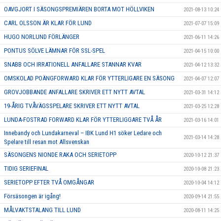
OAVGJORT I SÄSONGSPREMIÄREN BORTA MOT HÖLLVIKEN
2021-08-13 10:24
CARL OLSSON ÄR KLAR FÖR LUND
2021-07-07 15:09
HUGO NORLUND FÖRLÄNGER
2021-06-11 14:26
PONTUS SÖLVE LÄMNAR FÖR SSL-SPEL
2021-04-15 10:00
SNABB OCH IRRATIONELL ANFALLARE STANNAR KVAR
2021-04-12 13:32
OMSKOLAD POÄNGFORWARD KLAR FÖR YTTERLIGARE EN SÄSONG
2021-04-07 12:07
GROVJOBBANDE ANFALLARE SKRIVER ETT NYTT AVTAL
2021-03-31 14:12
19-ÅRIG TVÅVÄGSSPELARE SKRIVER ETT NYTT AVTAL
2021-03-25 12:28
LUNDA-FOSTRAD FORWARD KLAR FÖR YTTERLIGGARE TVÅ ÅR
2021-03-16 14:01
Innebandy och Lundakarneval – IBK Lund H1 söker Ledare och
2021-03-14 14:28
Spelare till resan mot Allsvenskan
SÄSONGENS NIONDE RAKA OCH SERIETOPP
2020-10-12 21:37
TIDIG SERIEFINAL
2020-10-08 21:23
SERIETOPP EFTER TVÅ OMGÅNGAR
2020-10-04 14:12
Försäsongen är igång!
2020-09-14 21:55
MÅLVAKTSTALANG TILL LUND
2020-08-11 14:25