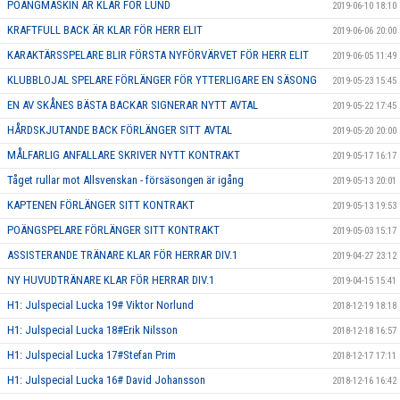
POÄNGMASKIN ÄR KLAR FÖR LUND
2019-06-10 18:10
KRAFTFULL BACK ÄR KLAR FÖR HERR ELIT
2019-06-06 20:00
KARAKTÄRSSPELARE BLIR FÖRSTA NYFÖRVÄRVET FÖR HERR ELIT
2019-06-05 11:49
KLUBBLOJAL SPELARE FÖRLÄNGER FÖR YTTERLIGARE EN SÄSONG
2019-05-23 15:45
EN AV SKÅNES BÄSTA BACKAR SIGNERAR NYTT AVTAL
2019-05-22 17:45
HÅRDSKJUTANDE BACK FÖRLÄNGER SITT AVTAL
2019-05-20 20:00
MÅLFARLIG ANFALLARE SKRIVER NYTT KONTRAKT
2019-05-17 16:17
Tåget rullar mot Allsvenskan - försäsongen är igång
2019-05-13 20:01
KAPTENEN FÖRLÄNGER SITT KONTRAKT
2019-05-13 19:53
POÄNGSPELARE FÖRLÄNGER SITT KONTRAKT
2019-05-03 15:17
ASSISTERANDE TRÄNARE KLAR FÖR HERRAR DIV.1
2019-04-27 23:12
NY HUVUDTRÄNARE KLAR FÖR HERRAR DIV.1
2019-04-15 15:41
H1: Julspecial Lucka 19# Viktor Norlund
2018-12-19 18:18
H1: Julspecial Lucka 18#Erik Nilsson
2018-12-18 16:57
H1: Julspecial Lucka 17#Stefan Prim
2018-12-17 17:11
H1: Julspecial Lucka 16# David Johansson
2018-12-16 16:42