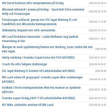
#33 David Karlsson inför seriepremiären på lördag
2024-09-20 09:15
Allsvensk elitmatch i arenan på lördag – Sportchef Sölve summerar
2024-09-19 10:30
#silly och försäsongen
Försäsongen avklarad, genrep mot SSL laget Warberg IC och
2024-09-17 16:46
framåtblick mot Allsvenska hemmapremiären.
Skånederby skapade nerv inför seriestarten.
2024-09-13 19:10
IBK Lund förstärker tränarsidan - Lukáš Molhanec ung tjeckisk
2024-09-11 10:11
tränartalang är klar
Återigen en stark upphämtning hemma mot Warberg, tyvärr räckte det inte
2024-09-04
hela vägen.
Härlig vändning i Svenska Cupen borta mot FCH &#128522;
2024-08-31 09:11
Coach Ola inför helgens drabbningar
2024-08-30 09:07
SSL laget Warberg IC kommer till Lerbäckshallen &#128522;
2024-08-28
IBK Lund vidare till gruppspel i svenska cupen efter suddenseger
2024-08-26 15:00
&#128522;
Godkänt i första träningsmatchen efter fina insatser av spelande
2024-08-21 18:00
nyförvärv.
Svenska cupen lördag 24/8 17.30 Lerbäckshallen &#128522;
2024-08-20 18:52
#21 Mika Jokikokko ansluter till IBK Lund.
2024-08-20 14:45