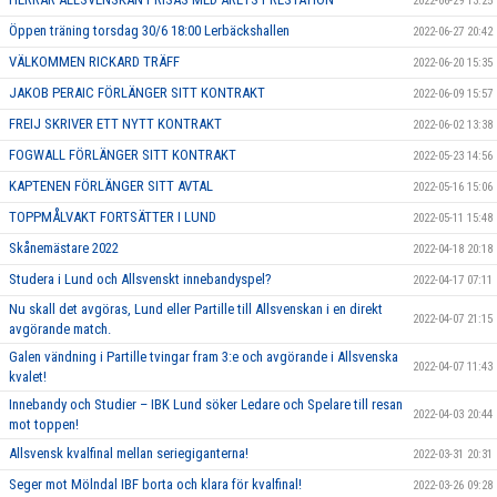
2022-06-29 13:25
Öppen träning torsdag 30/6 18:00 Lerbäckshallen
2022-06-27 20:42
VÄLKOMMEN RICKARD TRÄFF
2022-06-20 15:35
JAKOB PERAIC FÖRLÄNGER SITT KONTRAKT
2022-06-09 15:57
FREIJ SKRIVER ETT NYTT KONTRAKT
2022-06-02 13:38
FOGWALL FÖRLÄNGER SITT KONTRAKT
2022-05-23 14:56
KAPTENEN FÖRLÄNGER SITT AVTAL
2022-05-16 15:06
TOPPMÅLVAKT FORTSÄTTER I LUND
2022-05-11 15:48
Skånemästare 2022
2022-04-18 20:18
Studera i Lund och Allsvenskt innebandyspel?
2022-04-17 07:11
Nu skall det avgöras, Lund eller Partille till Allsvenskan i en direkt
2022-04-07 21:15
avgörande match.
Galen vändning i Partille tvingar fram 3:e och avgörande i Allsvenska
2022-04-07 11:43
kvalet!
Innebandy och Studier – IBK Lund söker Ledare och Spelare till resan
2022-04-03 20:44
mot toppen!
Allsvensk kvalfinal mellan seriegiganterna!
2022-03-31 20:31
Seger mot Mölndal IBF borta och klara för kvalfinal!
2022-03-26 09:28