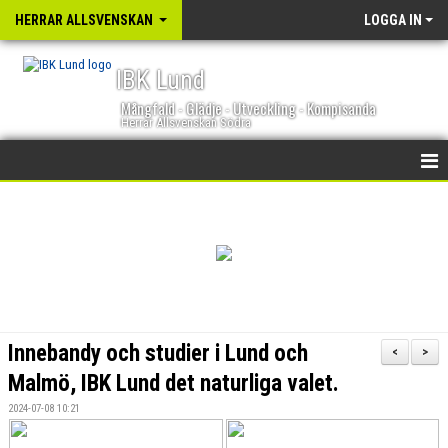
HERRAR ALLSVENSKAN
LOGGA IN
IBK Lund
Mångfald - Glädje - Utveckling - Kompisanda
Herrar Allsvenskan Södra
HEM
NYHETER
KALENDER
TRUPPEN
Innebandy och studier i Lund och
<
>
GÄSTBOK
Malmö, IBK Lund det naturliga valet.
2024-07-08 10:21
BILDGALLERI