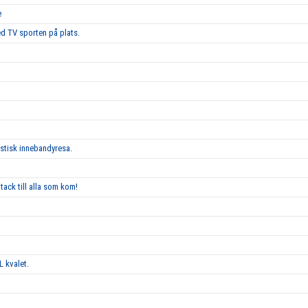
e
d TV sporten på plats.
astisk innebandyresa.
tack till alla som kom!
L kvalet.