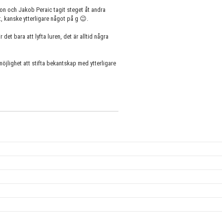
on och Jakob Peraic tagit steget åt andra
t, kanske ytterligare något på g 😉.
et bara att lyfta luren, det är alltid några
 möjlighet att stifta bekantskap med ytterligare