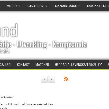
MOTION
PARASPORT
ARRANGEMANG
CSR-PROJEKT
und
ädje - Utveckling - Kompisanda
Södra
DGALLERI
KONTAKT
MATCHER
HERRAR ALLSVENSKAN 25/26
<
>
 och teknik.
klar för IBK Lund. Isak kommer närmast från
 match.