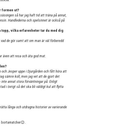
r formen ut?
säsongen så har jag haft tid att träna på annat,
ågonsin. Handlederna och spelsinnet är också på
 topp, vilka erfarenheter tar du med dig
å vad de gör samt att om man är väl förberedd
ar även att resa och äta god mat.
aden?
 och Jesper uppe i Djurgården och fått höra att
ag sämre koll, men jag vet att de gjort det
 inte annat stora förväntningar på. Enligt
 i övrigt så det ska bli väldigt kul att flytta
rätta långa och utdragna historier av varierande
s bortamatcher😉.