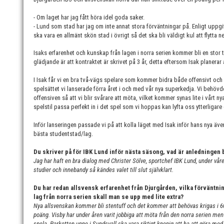
- Om laget har jag fått höra idel goda saker.
- Lund som stad har jag om inte annat stora förväntningar på. Enligt uppgi
ska vara en allmänt skön stad i övrigt så det ska bli väldigt kul att flytta n
Isaks erfarenhet och kunskap från lagen i norra serien kommer bli en stor ti
glädjande är att kontraktet är skrivet på 3 år, detta eftersom Isak planerar 
I Isak får vi en bra två-vägs spelare som kommer bidra både offensivt och de
spelsättet vi lanserade förra året i och med vår nya superkedja. Vi behövd
offensiven så att vi blir svårare att möta, vilket kommer synas lite i vår
spelstil passa perfekt in i det spel som vi hoppas kan lyfta oss ytterligare 
Inför lanseringen passade vi på att kolla läget med Isak inför hans nya äv
bästa studentstad/lag.
Du skriver på för IBK Lund inför nästa säsong, vad är anledningen
Jag har haft en bra dialog med Christer Sölve, sportchef IBK Lund, under våre
studier och innebandy så kändes valet till slut självklart.
Du har redan allsvensk erfarenhet från Djurgården, vilka förväntni
lag från norra serien skall man se upp med lite extra?
Nya allsvenskan kommer bli stentuff och det kommer att behövas krigas i 60
poäng. Visby har under åren varit jobbiga att möta från den norra serien men d
spela. Parketten uppe i Sundsvall ska vara riktigt knepig att ha att göra med