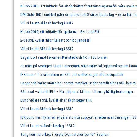
Klubb 2015 - Ett initiativ för att förbättra förutsättningarna för våra spelar
DM Guld: IBK Lund befäster sin plats som Skånes bästa lag – extra kul me
Vill ni ha ett Skånsk herrlag i SSL?
Klubb 2015, ett initiativ för spelarna i IBK Lund Elit.
2-0 i SSL kvalet inför fullsatt och böljande IH
Vill ni ha ett Skånsk herrlag i SSL?
Seger borta mot favoriten Karlstad och 1-0 i SSL kvalet.
Studier på Sveriges bästa universitet, studentliv på toppnivå och en fant
IBK Lund till kvalfinal om en SSL plats efter seger inför storpublik.
Seger och härlig stämning i första matchen under semifinalen i SSL kvalet, 
SSL kval – alla till IFU! – Nu hjälper vi killarna till en ny härlig bortaseger.
Lund vidare i SSL kvalet efter skön seger i IH.
Vill ni ha ett Skånsk herrlag i SSL?
IBK Lund herr hyllar en av våra största supportrar efter avancemanget i SS
Vill ni ha ett skånskt herrlag i SSL?
Tung hemmaförlust i första kvalmatchen och 0-1 i serien.