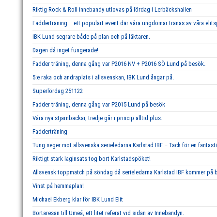
Riktig Rock & Roll innebandy utlovas på lördag i Lerbäckshallen
Fadderträning – ett populärt event där våra ungdomar tränas av våra elits
IBK Lund segrare både på plan och på läktaren.
Dagen då inget fungerade!
Fadder träning, denna gång var P2016 NV + P2016 SÖ Lund på besök.
5:e raka och andraplats i allsvenskan, IBK Lund ångar på.
Superlördag 251122
Fadder träning, denna gång var P2015 Lund på besök
Våra nya stjärnbackar, tredje går i princip alltid plus.
Fadderträning
Tung seger mot allsvenska serieledarna Karlstad IBF – Tack för en fantast
Riktigt stark laginsats tog bort Karlstadspöket!
Allsvensk toppmatch på söndag då serieledarna Karlstad IBF kommer på b
Vinst på hemmaplan!
Michael Ekberg klar för IBK Lund Elit
Bortaresan till Umeå, ett litet referat vid sidan av Innebandyn.