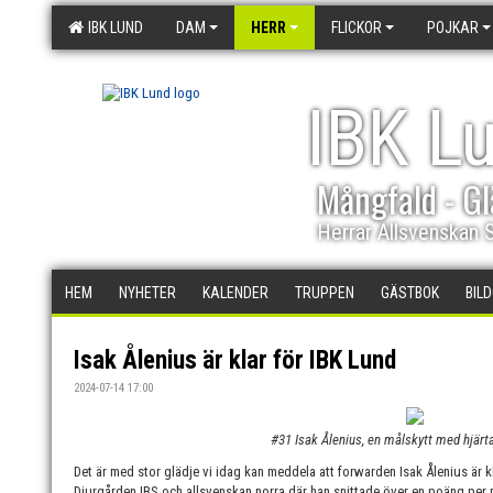
IBK LUND
DAM
HERR
FLICKOR
POJKAR
IBK L
Mångfald - Gl
Herrar Allsvenskan 
HEM
NYHETER
KALENDER
TRUPPEN
GÄSTBOK
BIL
Isak Ålenius är klar för IBK Lund
2024-07-14 17:00
#31 Isak Ålenius, en målskytt med hjärta
Det är med stor glädje vi idag kan meddela att forwarden Isak Ålenius är 
Djurgården IBS och allsvenskan norra där han snittade över en poäng per