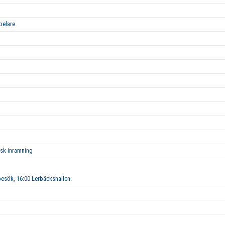
pelare.
isk inramning
esök, 16:00 Lerbäckshallen.