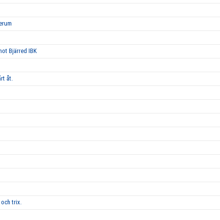
Lerum
 mot Bjärred IBK
rt åt.
och trix.