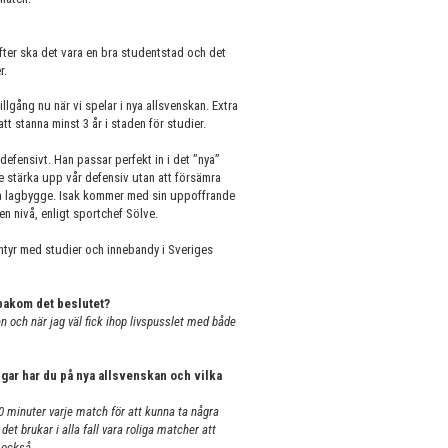
fter ska det vara en bra studentstad och det
er.
llgång nu när vi spelar i nya allsvenskan. Extra
att stanna minst 3 år i staden för studier.
fensivt. Han passar perfekt in i det ’’nya’’
e stärka upp vår defensiv utan att försämra
t nya lagbygge. Isak kommer med sin uppoffrande
en nivå, enligt sportchef Sölve.
entyr med studier och innebandy i Sveriges
 bakom det beslutet?
n och när jag väl fick ihop livspusslet med både
ngar har du på nya allsvenskan och vilka
 minuter varje match för att kunna ta några
et brukar i alla fall vara roliga matcher att
 också.