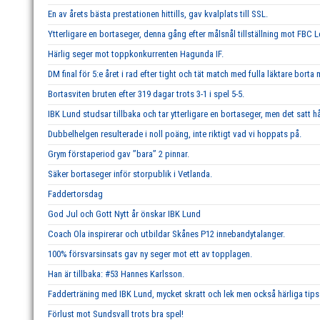
En av årets bästa prestationen hittills, gav kvalplats till SSL.
Ytterligare en bortaseger, denna gång efter målsnål tillställning mot FBC 
Härlig seger mot toppkonkurrenten Hagunda IF.
DM final för 5:e året i rad efter tight och tät match med fulla läktare borta
Bortasviten bruten efter 319 dagar trots 3-1 i spel 5-5.
IBK Lund studsar tillbaka och tar ytterligare en bortaseger, men det satt hå
Dubbelhelgen resulterade i noll poäng, inte riktigt vad vi hoppats på.
Grym förstaperiod gav ’’bara’’ 2 pinnar.
Säker bortaseger inför storpublik i Vetlanda.
Faddertorsdag
God Jul och Gott Nytt år önskar IBK Lund
Coach Ola inspirerar och utbildar Skånes P12 innebandytalanger.
100% försvarsinsats gav ny seger mot ett av topplagen.
Han är tillbaka: #53 Hannes Karlsson.
Fadderträning med IBK Lund, mycket skratt och lek men också härliga tips 
Förlust mot Sundsvall trots bra spel!