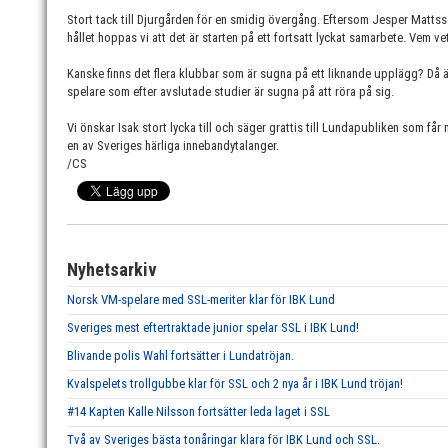
Stort tack till Djurgården för en smidig övergång. Eftersom Jesper Mattss
hållet hoppas vi att det är starten på ett fortsatt lyckat samarbete. Vem ve
Kanske finns det flera klubbar som är sugna på ett liknande upplägg? Då är d
spelare som efter avslutade studier är sugna på att röra på sig.
Vi önskar Isak stort lycka till och säger grattis till Lundapubliken som får
en av Sveriges härliga innebandytalanger.
/CS
Nyhetsarkiv
Norsk VM-spelare med SSL-meriter klar för IBK Lund
Sveriges mest eftertraktade junior spelar SSL i IBK Lund!
Blivande polis Wahl fortsätter i Lundatröjan.
Kvalspelets trollgubbe klar för SSL och 2 nya år i IBK Lund tröjan!
#14 Kapten Kalle Nilsson fortsätter leda laget i SSL
Två av Sveriges bästa tonåringar klara för IBK Lund och SSL.