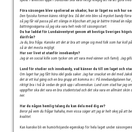
Föra säsongen blev spolierad av skador, hur är läget nu och hur se
Den fysiska formen känns riktigt bra. Då det inte blev så mycket bandy förra 
så jag får väl passa på att slänga in klyschan att jag är bättre tränad än n
bättringsvägarna så jag ska vara helt redo till säsongsstart.
Du har laddat för Lundaäventyret genom att bestiga Sveriges högsta
därifrån?
Ja du, bra fråga. Kanske att det är bra att omge sig med folk som har koll p
så är det mesta möjligt.
Hur ser livet ut utanför innebandyn?
Jag är en social kille som tycker om att vara med vänner och familj. Jag gill
Lund för studier och innebandy, vad känner du till om laget och st
Om laget har jag fått höra idel goda saker. Jag har snackat en del med Jakob
det är ett kul gäng och en bra grupp att komma in i. På innebandyplanen har j
riktigt bra i två år sedan de gick upp i allsvenskan. Lund som stad har jag om
uppgifter ska det vara en bra studentstad och det ska vara en allmänt skön stad
ner.
Har du någon hemlig talang du kan dela med dig av?
Beror på vem du frågar hahaha, men vissa säger att jag är helt okej på att be
kvalitet.
Kan kanske bli en humörhöjande egenskap för hela laget under säsongen