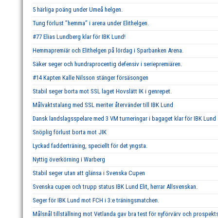
5 härliga poäng under Umeå helgen.
Tung förlust ’’hemma’’ i arena under Elithelgen.
#77 Elias Lundberg klar för IBK Lund!
Hemmapremiär och Elithelgen på lördag i Sparbanken Arena.
Säker seger och hundraprocentig defensiv i seriepremiären.
#14 Kapten Kalle Nilsson stänger försäsongen
Stabil seger borta mot SSL laget Hovslätt IK i genrepet.
Målvaktstalang med SSL meriter återvänder till IBK Lund
Dansk landslagsspelare med 3 VM turneringar i bagaget klar för IBK Lund
Snöplig förlust borta mot JIK
Lyckad fadderträning, speciellt för det yngsta.
Nyttig överkörning i Warberg
Stabil seger utan att glänsa i Svenska Cupen
Svenska cupen och trupp status IBK Lund Elit, herrar Allsvenskan.
Seger för IBK Lund mot FCH i 3:e träningsmatchen.
Målsnål tillställning mot Vetlanda gav bra test för nyförvärv och prospekts