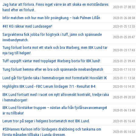
Jag hatar att förlora. Finns inget värre än att skaka en motståndares
2023-01-27 08:32
hand efter en förlust.
Inför matchen och hur man blir poängkung – Isak Palmen Lillån
2023-01-26 08:58
#41 KG räknar med Lundaseger!
2023-01-25 12:33
Sargvakterna fick jobba för högtryck i tuff, jämn och spännande
2023-01-25 09:47
innebandymatch.
Tung förlust borta mot ett stark och bra Warberg, men IBK Lund tar
2023-01-23 17:43
nya tag till helgen!
Tuff uppgift väntar med topplaget Warberg borta för IBK lund!
2023-01-21 09:49
Tung förlust hemma efter en bra och spännande innebandymatch
2023-01-17 10:10
Lund går för fjärde raka i hemmaborgen mot formstarkt Hovslätt IK
2023-01-11 13:58
Highlights IBK Lund - FBC Lerum lördagen 7/1 - Resultat 8-4
2023-01-10 14:31
IBK Lund fortsatt med i racet om nytt allsvenskt kontrakt, tredje raka
2023-01-09 20:59
i hemmaborgen!
IBK Lund förstärker truppen – nästan alla från fjolårsavancemanget
2023-01-06 13:48
är nu tillbaka!
Lerum tror på seger i helgens bortamatch mot IBK Lund.
2023-01-05 16:48
#53Hannes Karlson inför lördagens drabbning och tankarna om
2023-01-05 10:53
första månaden tillbaka i Lunda dressen.