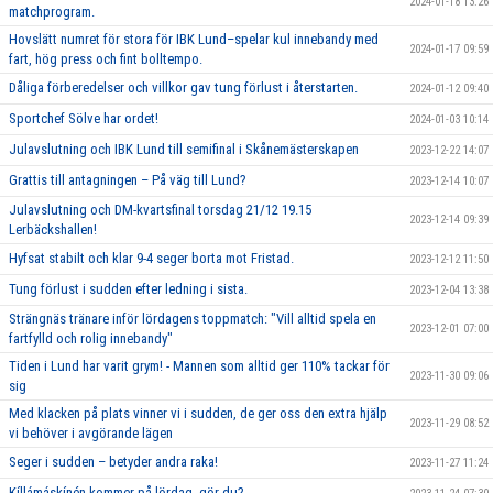
2024-01-18 13:26
matchprogram.
Hovslätt numret för stora för IBK Lund–spelar kul innebandy med
2024-01-17 09:59
fart, hög press och fint bolltempo.
Dåliga förberedelser och villkor gav tung förlust i återstarten.
2024-01-12 09:40
Sportchef Sölve har ordet!
2024-01-03 10:14
Julavslutning och IBK Lund till semifinal i Skånemästerskapen
2023-12-22 14:07
Grattis till antagningen – På väg till Lund?
2023-12-14 10:07
Julavslutning och DM-kvartsfinal torsdag 21/12 19.15
2023-12-14 09:39
Lerbäckshallen!
Hyfsat stabilt och klar 9-4 seger borta mot Fristad.
2023-12-12 11:50
Tung förlust i sudden efter ledning i sista.
2023-12-04 13:38
Strängnäs tränare inför lördagens toppmatch: "Vill alltid spela en
2023-12-01 07:00
fartfylld och rolig innebandy"
Tiden i Lund har varit grym! - Mannen som alltid ger 110% tackar för
2023-11-30 09:06
sig
Med klacken på plats vinner vi i sudden, de ger oss den extra hjälp
2023-11-29 08:52
vi behöver i avgörande lägen
Seger i sudden – betyder andra raka!
2023-11-27 11:24
Kíllámáskínén kommer på lördag, gör du?