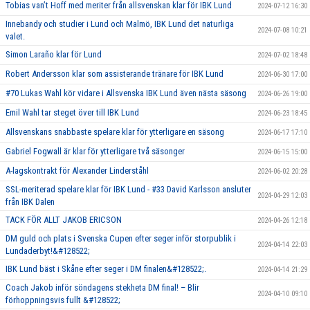
Tobias van’t Hoff med meriter från allsvenskan klar för IBK Lund
2024-07-12 16:30
Innebandy och studier i Lund och Malmö, IBK Lund det naturliga
2024-07-08 10:21
valet.
Simon Laraño klar för Lund
2024-07-02 18:48
Robert Andersson klar som assisterande tränare för IBK Lund
2024-06-30 17:00
#70 Lukas Wahl kör vidare i Allsvenska IBK Lund även nästa säsong
2024-06-26 19:00
Emil Wahl tar steget över till IBK Lund
2024-06-23 18:45
Allsvenskans snabbaste spelare klar för ytterligare en säsong
2024-06-17 17:10
Gabriel Fogwall är klar för ytterligare två säsonger
2024-06-15 15:00
A-lagskontrakt för Alexander Linderståhl
2024-06-02 20:28
SSL-meriterad spelare klar för IBK Lund - #33 David Karlsson ansluter
2024-04-29 12:03
från IBK Dalen
TACK FÖR ALLT JAKOB ERICSON
2024-04-26 12:18
DM guld och plats i Svenska Cupen efter seger inför storpublik i
2024-04-14 22:03
Lundaderbyt!&#128522;
IBK Lund bäst i Skåne efter seger i DM finalen&#128522;.
2024-04-14 21:29
Coach Jakob inför söndagens stekheta DM final! – Blir
2024-04-10 09:10
förhoppningsvis fullt &#128522;