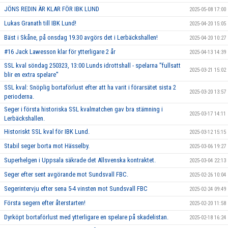
JÖNS REDIN ÄR KLAR FÖR IBK LUND
2025-05-08 17:00
Lukas Granath till IBK Lund!
2025-04-20 15:05
Bäst i Skåne, på onsdag 19.30 avgörs det i Lerbäckshallen!
2025-04-20 10:27
#16 Jack Lawesson klar för ytterligare 2 år
2025-04-13 14:39
SSL kval söndag 250323, 13:00 Lunds idrottshall - spelarna ''fullsatt
2025-03-21 15:02
blir en extra spelare''
SSL kval: Snöplig bortaförlust efter att ha varit i förarsätet sista 2
2025-03-20 13:57
perioderna.
Seger i första historiska SSL kvalmatchen gav bra stämning i
2025-03-17 14:11
Lerbäckshallen.
Historiskt SSL kval för IBK Lund.
2025-03-12 15:15
Stabil seger borta mot Hässelby.
2025-03-06 19:27
Superhelgen i Uppsala säkrade det Allsvenska kontraktet.
2025-03-04 22:13
Seger efter sent avgörande mot Sundsvall FBC.
2025-02-26 10:04
Segerintervju efter sena 5-4 vinsten mot Sundsvall FBC
2025-02-24 09:49
Första segern efter återstarten!
2025-02-20 11:58
Dyrköpt bortaförlust med ytterligare en spelare på skadelistan.
2025-02-18 16:24