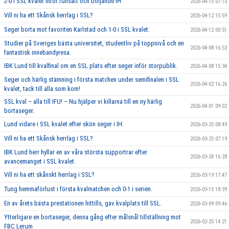
2-0 i SSL kvalet inför fullsatt och böljande IH
2026-04-15 07:10
Vill ni ha ett Skånsk herrlag i SSL?
2026-04-12 15:59
Seger borta mot favoriten Karlstad och 1-0 i SSL kvalet.
2026-04-12 00:51
Studier på Sveriges bästa universitet, studentliv på toppnivå och en
2026-04-08 16:53
fantastisk innebandyresa.
IBK Lund till kvalfinal om en SSL plats efter seger inför storpublik.
2026-04-08 15:34
Seger och härlig stämning i första matchen under semifinalen i SSL
2026-04-02 16:26
kvalet, tack till alla som kom!
SSL kval – alla till IFU! – Nu hjälper vi killarna till en ny härlig
2026-04-01 09:02
bortaseger.
Lund vidare i SSL kvalet efter skön seger i IH.
2026-03-25 08:49
Vill ni ha ett Skånsk herrlag i SSL?
2026-03-25 07:19
IBK Lund herr hyllar en av våra största supportrar efter
2026-03-24 16:28
avancemanget i SSL kvalet.
Vill ni ha ett skånskt herrlag i SSL?
2026-03-19 17:47
Tung hemmaförlust i första kvalmatchen och 0-1 i serien.
2026-03-15 18:39
En av årets bästa prestationen hittills, gav kvalplats till SSL.
2026-03-09 09:46
Ytterligare en bortaseger, denna gång efter målsnål tillställning mot
2026-02-25 14:21
FBC Lerum