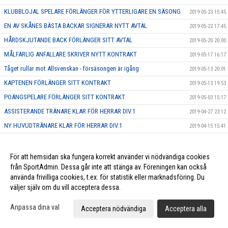
KLUBBLOJAL SPELARE FÖRLÄNGER FÖR YTTERLIGARE EN SÄSONG
2019-05-23 15:45
EN AV SKÅNES BÄSTA BACKAR SIGNERAR NYTT AVTAL
2019-05-22 17:45
HÅRDSKJUTANDE BACK FÖRLÄNGER SITT AVTAL
2019-05-20 20:00
MÅLFARLIG ANFALLARE SKRIVER NYTT KONTRAKT
2019-05-17 16:17
Tåget rullar mot Allsvenskan - försäsongen är igång
2019-05-13 20:01
KAPTENEN FÖRLÄNGER SITT KONTRAKT
2019-05-13 19:53
POÄNGSPELARE FÖRLÄNGER SITT KONTRAKT
2019-05-03 15:17
ASSISTERANDE TRÄNARE KLAR FÖR HERRAR DIV.1
2019-04-27 23:12
NY HUVUDTRÄNARE KLAR FÖR HERRAR DIV.1
2019-04-15 15:41
H1: Julspecial Lucka 19# Viktor Norlund
2018-12-19 18:18
H1: Julspecial Lucka 18#Erik Nilsson
2018-12-18 16:57
För att hemsidan ska fungera korrekt använder vi nödvändiga cookies
från SportAdmin. Dessa går inte att stänga av. Föreningen kan också
H1: Julspecial Lucka 17#Stefan Prim
2018-12-17 17:11
använda frivilliga cookies, t.ex. för statistik eller marknadsföring. Du
H1: Julspecial Lucka 16# David Johansson
2018-12-16 16:42
väljer själv om du vill acceptera dessa.
H1: Julspecial Lucka 15# Jakob Peraic
2018-12-15 10:47
Anpassa dina val
Acceptera nödvändiga
Acceptera alla
H1: Julspecial lucka 14# Simon Svensson
2018-12-14 15:42
H1: Julspecial Lucka 13# Jesper Mattson
2018-12-13 17:00