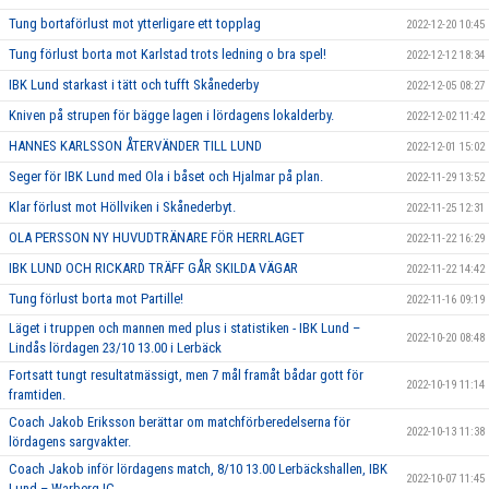
Tung bortaförlust mot ytterligare ett topplag
2022-12-20 10:45
Tung förlust borta mot Karlstad trots ledning o bra spel!
2022-12-12 18:34
IBK Lund starkast i tätt och tufft Skånederby
2022-12-05 08:27
Kniven på strupen för bägge lagen i lördagens lokalderby.
2022-12-02 11:42
HANNES KARLSSON ÅTERVÄNDER TILL LUND
2022-12-01 15:02
Seger för IBK Lund med Ola i båset och Hjalmar på plan.
2022-11-29 13:52
Klar förlust mot Höllviken i Skånederbyt.
2022-11-25 12:31
OLA PERSSON NY HUVUDTRÄNARE FÖR HERRLAGET
2022-11-22 16:29
IBK LUND OCH RICKARD TRÄFF GÅR SKILDA VÄGAR
2022-11-22 14:42
Tung förlust borta mot Partille!
2022-11-16 09:19
Läget i truppen och mannen med plus i statistiken - IBK Lund –
2022-10-20 08:48
Lindås lördagen 23/10 13.00 i Lerbäck
Fortsatt tungt resultatmässigt, men 7 mål framåt bådar gott för
2022-10-19 11:14
framtiden.
Coach Jakob Eriksson berättar om matchförberedelserna för
2022-10-13 11:38
lördagens sargvakter.
Coach Jakob inför lördagens match, 8/10 13.00 Lerbäckshallen, IBK
2022-10-07 11:45
Lund – Warberg IC.