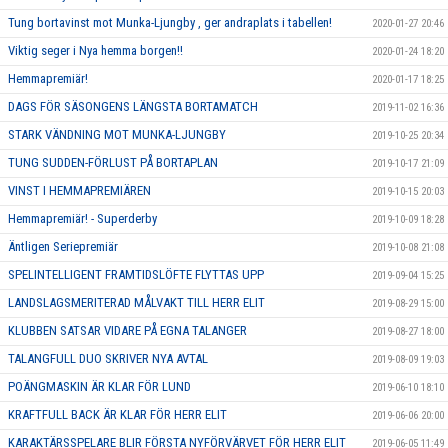
Tung bortavinst mot Munka-Ljungby , ger andraplats i tabellen!
2020-01-27 20:46
Viktig seger i Nya hemma borgen!!
2020-01-24 18:20
Hemmapremiär!
2020-01-17 18:25
DAGS FÖR SÄSONGENS LÄNGSTA BORTAMATCH
2019-11-02 16:36
STARK VÄNDNING MOT MUNKA-LJUNGBY
2019-10-25 20:34
TUNG SUDDEN-FÖRLUST PÅ BORTAPLAN
2019-10-17 21:09
VINST I HEMMAPREMIÄREN
2019-10-15 20:03
Hemmapremiär! - Superderby
2019-10-09 18:28
Äntligen Seriepremiär
2019-10-08 21:08
SPELINTELLIGENT FRAMTIDSLÖFTE FLYTTAS UPP
2019-09-04 15:25
LANDSLAGSMERITERAD MÅLVAKT TILL HERR ELIT
2019-08-29 15:00
KLUBBEN SATSAR VIDARE PÅ EGNA TALANGER
2019-08-27 18:00
TALANGFULL DUO SKRIVER NYA AVTAL
2019-08-09 19:03
POÄNGMASKIN ÄR KLAR FÖR LUND
2019-06-10 18:10
KRAFTFULL BACK ÄR KLAR FÖR HERR ELIT
2019-06-06 20:00
KARAKTÄRSSPELARE BLIR FÖRSTA NYFÖRVÄRVET FÖR HERR ELIT
2019-06-05 11:49