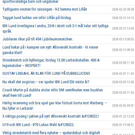
sportlovslediga barn och ungdomar
Tydligaste vinsten för säsongen - 9-2 hemma mot Lillån
2024-02-20 08:38
Taggat lund laddar om inför Lillån på lördag.
2024-02-15 14:15
IBK Lund överlägsna I andra, 20-8 i skott och 3-1 mål talar sitt tydliga
2024-02-15 13:40
språk.
Jubilaren ökar på till 454 i jubileumsmatchen.
2024-02-13 08:55
Lund hakar på i kampen om nytt Allsvenskt kontrakt - Vi vinner
2024-02-13 08:50
ganska klart!
Streckmatch och hyllningar, lördag 13.00 Lerbäckshallen. 400 A-
2024-02-08 11:58
lagsmatcher – RESPEKT!
GUSTAV LINDAHL ÄR KLAR FÖR LUND PÅ DUBBELLICENS
2024-02-07 11:45
Nu skall det avgöras – var spelar IBK Lund Elit nästa år?
2024-02-05 15:00
Coach Martin på dubbla stolar inför DM semifinalen men bucklan
2024-02-05 11:55
skall hem till Lund!
Härlig inramning och bra spel gav klar förlust borta mot Warberg. –
2024-02-05 09:01
Nu fyller vi Lerbäck!
3 viktiga poäng i jakten på nytt Allsvenskt kontrakt &#128522;!
2024-01-22 12:03
U19 och IBK Lund - #70 Lukas Wahl &#128522;
2024-01-19 08:51
Viktig streckmatch med flera nyheter – spelardebut och digitalt