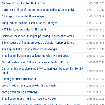
Michael Ekberg klar för IBK Lund Elit
2025-10-22 10:03
Bortaresan till Umeå, ett litet referat vid sidan av Innebandyn.
2025-10-17 09:42
5 härliga poäng under Umeå helgen.
2025-10-17 09:11
Tung förlust ’’hemma’’ i arena under Elithelgen.
2025-10-02 11:35
#77 Elias Lundberg klar för IBK Lund!
2025-09-25 18:10
Hemmapremiär och Elithelgen på lördag i Sparbanken Arena.
2025-09-25 09:21
Säker seger och hundraprocentig defensiv i seriepremiären.
2025-09-24 18:15
#14 Kapten Kalle Nilsson stänger försäsongen
2025-09-19 18:46
Stabil seger borta mot SSL laget Hovslätt IK i genrepet.
2025-09-18 19:05
Målvaktstalang med SSL meriter återvänder till IBK Lund
2025-09-09 06:44
Dansk landslagsspelare med 3 VM turneringar i bagaget klar för IBK
2025-09-08 06:44
Lund
Snöplig förlust borta mot JIK
2025-09-07 10:17
Lyckad fadderträning, speciellt för det yngsta.
2025-09-05 10:19
Nyttig överkörning i Warberg
2025-09-04 11:55
Stabil seger utan att glänsa i Svenska Cupen
2025-08-29 09:05