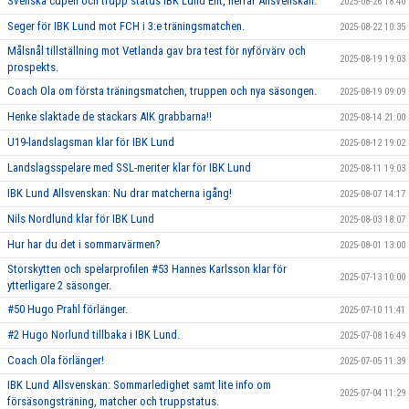
Svenska cupen och trupp status IBK Lund Elit, herrar Allsvenskan.
2025-08-26 18:40
Seger för IBK Lund mot FCH i 3:e träningsmatchen.
2025-08-22 10:35
Målsnål tillställning mot Vetlanda gav bra test för nyförvärv och
2025-08-19 19:03
prospekts.
Coach Ola om första träningsmatchen, truppen och nya säsongen.
2025-08-19 09:09
Henke slaktade de stackars AIK grabbarna!!
2025-08-14 21:00
U19-landslagsman klar för IBK Lund
2025-08-12 19:02
Landslagsspelare med SSL-meriter klar för IBK Lund
2025-08-11 19:03
IBK Lund Allsvenskan: Nu drar matcherna igång!
2025-08-07 14:17
Nils Nordlund klar för IBK Lund
2025-08-03 18:07
Hur har du det i sommarvärmen?
2025-08-01 13:00
Storskytten och spelarprofilen #53 Hannes Karlsson klar för
2025-07-13 10:00
ytterligare 2 säsonger.
#50 Hugo Prahl förlänger.
2025-07-10 11:41
#2 Hugo Norlund tillbaka i IBK Lund.
2025-07-08 16:49
Coach Ola förlänger!
2025-07-05 11:39
IBK Lund Allsvenskan: Sommarledighet samt lite info om
2025-07-04 11:29
försäsongsträning, matcher och truppstatus.