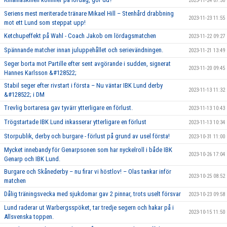
2023-11-24 07:30
Seriens mest meriterade tränare Mikael Hill – Stenhård drabbning
2023-11-23 11:55
mot ett Lund som steppat upp!
Ketchupeffekt på Wahl - Coach Jakob om lördagsmatchen
2023-11-22 09:27
Spännande matcher innan juluppehållet och serievändningen.
2023-11-21 13:49
Seger borta mot Partille efter sent avgörande i sudden, signerat
2023-11-20 09:45
Hannes Karlsson &#128522;
Stabil seger efter rivstart i första – Nu väntar IBK Lund derby
2023-11-13 11:32
&#128522; i DM
Trevlig bortaresa gav tyvärr ytterligare en förlust.
2023-11-13 10:43
Trögstartade IBK Lund inkasserar ytterligare en förlust
2023-11-13 10:34
Storpublik, derby och burgare - förlust på grund av usel första!
2023-10-31 11:00
Mycket innebandy för Genarpsonen som har nyckelroll i både IBK
2023-10-26 17:04
Genarp och IBK Lund.
Burgare och Skånederby – nu firar vi höstlov! – Olas tankar inför
2023-10-25 08:52
matchen
Dålig träningsvecka med sjukdomar gav 2 pinnar, trots uselt försvar
2023-10-23 09:58
Lund raderar ut Warbergsspöket, tar tredje segern och hakar på i
2023-10-15 11:50
Allsvenska toppen.