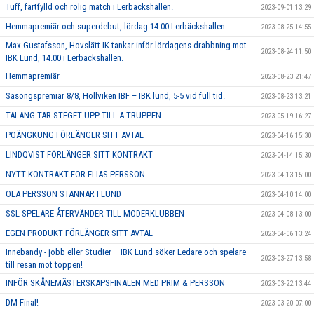
Tuff, fartfylld och rolig match i Lerbäckshallen.
2023-09-01 13:29
Hemmapremiär och superdebut, lördag 14.00 Lerbäckshallen.
2023-08-25 14:55
Max Gustafsson, Hovslätt IK tankar inför lördagens drabbning mot
2023-08-24 11:50
IBK Lund, 14.00 i Lerbäckshallen.
Hemmapremiär
2023-08-23 21:47
Säsongspremiär 8/8, Höllviken IBF – IBK lund, 5-5 vid full tid.
2023-08-23 13:21
TALANG TAR STEGET UPP TILL A-TRUPPEN
2023-05-19 16:27
POÄNGKUNG FÖRLÄNGER SITT AVTAL
2023-04-16 15:30
LINDQVIST FÖRLÄNGER SITT KONTRAKT
2023-04-14 15:30
NYTT KONTRAKT FÖR ELIAS PERSSON
2023-04-13 15:00
OLA PERSSON STANNAR I LUND
2023-04-10 14:00
SSL-SPELARE ÅTERVÄNDER TILL MODERKLUBBEN
2023-04-08 13:00
EGEN PRODUKT FÖRLÄNGER SITT AVTAL
2023-04-06 13:24
Innebandy - jobb eller Studier – IBK Lund söker Ledare och spelare
2023-03-27 13:58
till resan mot toppen!
INFÖR SKÅNEMÄSTERSKAPSFINALEN MED PRIM & PERSSON
2023-03-22 13:44
DM Final!
2023-03-20 07:00