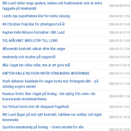
IBK Lund söker unga spelare, ledare och funktionärer som är extra
2024-04-08 09:53
taggade på Innebandy!
Lunds nya superfemma klar för nästa säsong
2024-04-05 12:56
#4 Christian Freij klar för ytterligare två år
2024-04-02 15:48
Kapten Kalle Nilsson fortsätter i IBK Lund
2024-03-30 21:59
SSL-MÅLVAKT ANSLUTER TILL LUND
2024-03-26 12:00
Allsvenskt kontrakt säkrat efter klar seger
2024-03-21 17:06
Innebandy och studier på toppnivå!
2024-03-18 15:24
Alla i laget har olika roller, min är att göra mål
2024-03-15 09:30
KAPTEN KALLE NILSSON INFÖR SÖNDAGENS AVGÖRANDE
2024-03-14 11:43
Stark defensiv bäddade för seger borta mot Strängnäs IBK – på
2024-03-12 11:44
söndag avgörs serien!
Rasmus Stoltz åter i laget på lördag - Ger nyttig SSL-rutin i de
2024-03-08 11:54
kvarvarande streckmatcherna
Sur förlust borta mot ett desperat Fagerhult
2024-03-07 15:41
IBK Lund ångar på mot nytt kontrakt, taktiken var solklar och laget
2024-02-27 14:26
levererade.
Sportlovsinnebandy på lördag – Gratis inträde för alla
2024-02-22 10:02