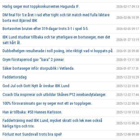
Härlig seger mot toppkonkurrenten Hagunda IF.
2026-02-17 09:13
DM final för 5:e året i rad efter tight och tät match med fulla läktare
2026-02-06 10:39
borta mot Bjärred IBK
Bortasviten bruten efter 319 dagar trots 3-1 i spel 5-5.
2026-02-05 09:17
IBK Lund studsar tillbaka och tar ytterligare en bortaseger, men det
2026-01-27 13:19
satt hårt åt.
Dubbelhelgen resulterade i noll poäng, inte riktigt vad vi hoppats på.
2026-01-20 09:00
Grym förstaperiod gav ’’bara’’ 2 pinnar.
2026-01-13 11:58
Säker bortaseger inför storpublik i Vetlanda.
2026-01-07 17:31
Faddertorsdag
2025-12-23 10:29
God Jul och Gott Nytt år önskar IBK Lund
2025-12-23 10:01
Coach Ola inspirerar och utbildar Skånes P12 innebandytalanger.
2025-12-22 17:44
100% försvarsinsats gav ny seger mot ett av topplagen.
2025-12-22 08:56
Han är tillbaka: #53 Hannes Karlsson.
2025-12-18 13:53
Fadderträning med IBK Lund, mycket skratt och lek men också
2025-12-15 08:24
härliga tips och trix.
Förlust mot Sundsvall trots bra spel!
2025-12-08 09:08