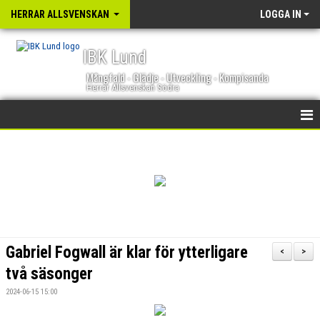
HERRAR ALLSVENSKAN
LOGGA IN
IBK Lund
Mångfald - Glädje - Utveckling - Kompisanda
Herrar Allsvenskan Södra
HEM
NYHETER
KALENDER
TRUPPEN
Gabriel Fogwall är klar för ytterligare
<
>
GÄSTBOK
två säsonger
2024-06-15 15:00
BILDGALLERI