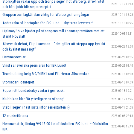
Storskytten växlar upp och tror på seger mot Warberg, effektivitet
2023-10-12 16:43
och hårt jobb blir segerreceptet.
Gruppen och lagkänslan viktig för Warbergs framgångar
2023-10-11 16:23
Andra raka på bortaplan för IBK Lund – skyttarna levererar!
2023-10-10 09:25
Hjalmar/Sölve bjuder på säsongens mål i hemmapremiären mot ett
2023-10-04 16:11
starkt Hovslätt.
Allsvensk debut, Filip Isacsson – ’’det gäller att steppa upp fysiskt
2023-09-28 18:00
och kvalitetsmässigt’’
Hemmapremiär!
2023-09-28 07:35
Vinst i allsvenska premiären för IBK Lund!
2023-09-25 08:40
Teambuilding helg 8-9/9 IBK Lund Elit Herrar Allsvenskan
2023-09-16 08:38
Storseger i genrepet
2023-09-16 07:59
Superhett Lundaderby väntar i genrepet!
2023-09-13 10:21
Klubbikon klar för ytterligare en säsong!
2023-09-12 17:26
Stabil seger i näst sista inför seriestarten :-)
2023-09-11 21:35
12 musketörerna
2023-09-08 22:13
Hemmamatch, lördag 9/9 13.00 Lerbäckshallen IBK Lund – Olofström
2023-09-06 16:49
IBK