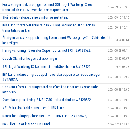
Försäsongen avklarad, genrep mot SSL laget Warberg IC och
2024-09-17 16:46
framåtblick mot Allsvenska hemmapremiären.
Skånederby skapade nerv inför seriestarten.
2024-09-13 19:10
IBK Lund förstärker tränarsidan - Lukáš Molhanec ung tjeckisk
2024-09-11 10:11
tränartalang är klar
Återigen en stark upphämtning hemma mot Warberg, tyvärr räckte det inte
2024-09-04
hela vägen.
Härlig vändning i Svenska Cupen borta mot FCH &#128522;
2024-08-31 09:11
Coach Ola inför helgens drabbningar
2024-08-30 09:07
SSL laget Warberg IC kommer till Lerbäckshallen &#128522;
2024-08-28
IBK Lund vidare till gruppspel i svenska cupen efter suddenseger
2024-08-26 15:00
&#128522;
Godkänt i första träningsmatchen efter fina insatser av spelande
2024-08-21 18:00
nyförvärv.
Svenska cupen lördag 24/8 17.30 Lerbäckshallen &#128522;
2024-08-20 18:52
#21 Mika Jokikokko ansluter till IBK Lund.
2024-08-20 14:45
Dansk landslagsspelare ansluter till IBK Lund! &#128522;
2024-08-19 14:45
Isak Ålenius är klar för IBK Lund
2024-07-14 17:00