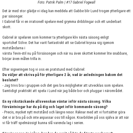
Foto: Patrik Palm | #17 Gabriel Fogwall
KONTAKT
Det är med stor glädje vi idag kan meddela att Gabbe blir Lund trogen ytterligare ett
MATCHER
par säsonger.
I Gabriel får vi en irrationell spelare med grymma dribblingar och ett underbart
skott.
HERRAR ALLSVENSKAN 25/26
Gabriel är spelaren som kommer ta ytterligare kliv nästa säsong enligt
SKÅNEMÄSTERSKAPEN 21/22
sportchef Sölve. Det har varit fantastiskt att se Gabriel kryssa sig igenom
motståndarna i
värsta Tevin-stil nu på försäsongen och när nu även skottet kommer lite snabbare,
börjar även målen trilla in.
Efter signeringen tog vi oss en pratstund med Gabriel:
Du väljer att skriva på för ytterligare 2 år, vad är anledningen bakom det
beslutet?
- Jag trivs bra i gruppen och det ges bra möjligheter att utvecklas som spelare.
Samtidigt praktiskt att spela i Lund när jag både bor och pluggar i närområdet.
En ny rikstäckande allsvenskan väntar inför nästa säsong. Vilka
förväntningar har du på dig och laget inför kommande säsong?
- Precis, mycket nytt motstånd och längre resor. Räknar med att vi fortsätter göra
det vi är bra på och inte anpassar oss till någon. Kravbilden på oss själva är att när
vi får träff spelmässigt kunna slå varenda lag i serien.