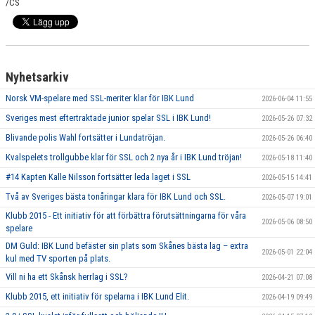
/CS
Nyhetsarkiv
Norsk VM-spelare med SSL-meriter klar för IBK Lund
2026-06-04 11:55
Sveriges mest eftertraktade junior spelar SSL i IBK Lund!
2026-05-26 07:32
Blivande polis Wahl fortsätter i Lundatröjan.
2026-05-26 06:40
Kvalspelets trollgubbe klar för SSL och 2 nya år i IBK Lund tröjan!
2026-05-18 11:40
#14 Kapten Kalle Nilsson fortsätter leda laget i SSL
2026-05-15 14:41
Två av Sveriges bästa tonåringar klara för IBK Lund och SSL.
2026-05-07 19:01
Klubb 2015 - Ett initiativ för att förbättra förutsättningarna för våra
2026-05-06 08:50
spelare
DM Guld: IBK Lund befäster sin plats som Skånes bästa lag – extra
2026-05-01 22:04
kul med TV sporten på plats.
Vill ni ha ett Skånsk herrlag i SSL?
2026-04-21 07:08
Klubb 2015, ett initiativ för spelarna i IBK Lund Elit.
2026-04-19 09:49