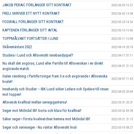
JAKOB PERAIC FÖRLÄNGER SITT KONTRAKT
2022-06-09 15:57
FREIJ SKRIVER ETT NYTT KONTRAKT
2022-06-02 13:38
FOGWALL FÖRLÄNGER SITT KONTRAKT
2022-05-23 14:56
KAPTENEN FÖRLÄNGER SITT AVTAL
2022-05-16 15:06
TOPPMÅLVAKT FORTSÄTTER I LUND
2022-05-11 15:48
Skånemästare 2022
2022-04-18 20:18
Studera i Lund och Allsvenskt innebandyspel?
2022-04-17 07:11
Nu skall det avgöras, Lund eller Partille till Allsvenskan i en direkt
2022-04-07 21:15
avgörande match.
Galen vändning i Partille tvingar fram 3:e och avgörande i Allsvenska
2022-04-07 11:43
kvalet!
Innebandy och Studier – IBK Lund söker Ledare och Spelare till resan
2022-04-03 20:44
mot toppen!
Allsvensk kvalfinal mellan seriegiganterna!
2022-03-31 20:31
Seger mot Mölndal IBF borta och klara för kvalfinal!
2022-03-26 09:28
Säker seger i första kvalmatchen hemma mot Mölndal IBF.
2022-03-21 21:19
Seger och serieseger - Nu väntar Allsvenskt kval
2022-03-18 08:27