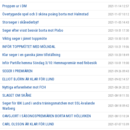
Proppen ur i DM
2021-11-14 12:57
Övertygande spel och 3 sköna poäng borta mot Halmstad
2021-11-07 10:12
Storseger i skånederbyt!
2021-11-05 14:43
Seger efter visst besvär borta mot Pixbo
2021-10-31 17:30
Viktig seger i jämnt toppmöte
2021-10-30 10:01
INFÖR TOPPMÖTET MED MÖLNDAL
2021-10-21 19:06
Klar seger i en ganska jämn tillställning
2021-10-20 18:49
Inför Partille hemma Söndag 3/10: Hemmapremiär med finbesök
2021-10-01 19:00
SEGER I PREMIÄREN
2021-09-26 09:43
ELLIOT BJÖRN ÄR KLAR FÖR LUND
2021-09-02 14:57
Nyttiga erfarenheter mot FCH
2021-08-24 20:22
SLAGET OM SKÅNE
2021-08-18 11:55
Seger för IBK Lund i andra träningsmatchen mot SSL-kvalande
2021-08-18 09:42
Warberg
OAVGJORT I SÄSONGSPREMIÄREN BORTA MOT HÖLLVIKEN
2021-08-13 10:24
CARL OLSSON ÄR KLAR FÖR LUND
2021-07-07 15:09