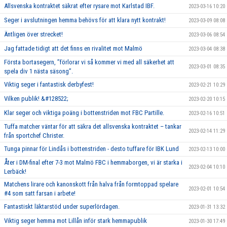
Allsvenska kontraktet säkrat efter rysare mot Karlstad IBF.
2023-03-16 10:20
Seger i avslutningen hemma behövs för att klara nytt kontrakt!
2023-03-09 08:08
Äntligen över strecket!
2023-03-06 08:54
Jag fattade tidigt att det finns en rivalitet mot Malmö
2023-03-04 08:38
Första bortasegern, ’’förlorar vi så kommer vi med all säkerhet att
2023-03-01 08:35
spela div 1 nästa säsong’’.
Viktig seger i fantastisk derbyfest!
2023-02-21 10:29
Vilken publik! &#128522;
2023-02-20 10:15
Klar seger och viktiga poäng i bottenstriden mot FBC Partille.
2023-02-16 10:51
Tuffa matcher väntar för att säkra det allsvenska kontraktet – tankar
2023-02-14 11:29
från sportchef Christer.
Tunga pinnar för Lindås i bottenstriden - desto tuffare för IBK Lund
2023-02-13 10:00
Åter i DM-final efter 7-3 mot Malmö FBC i hemmaborgen, vi är starka i
2023-02-04 10:10
Lerbäck!
Matchens lirare och kanonskott från halva från formtoppad spelare
2023-02-01 10:54
#4 som satt farsan i arbete!
Fantastiskt läktarstöd under superlördagen.
2023-01-31 13:32
Viktig seger hemma mot Lillån inför stark hemmapublik
2023-01-30 17:49