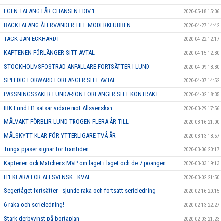
EGEN TALANG FÅR CHANSEN I DIV.1
2020-05-18 15:06
BACKTALANG ÅTERVÄNDER TILL MODERKLUBBEN
2020-04-27 14:42
TACK JAN ECKHARDT
2020-04-22 12:17
KAPTENEN FÖRLÄNGER SITT AVTAL
2020-04-15 12:30
STOCKHOLMSFOSTRAD ANFALLARE FORTSÄTTER I LUND
2020-04-09 18:30
SPEEDIG FORWARD FÖRLÄNGER SITT AVTAL
2020-04-07 14:52
PASSNINGSSÄKER LUNDA-SON FÖRLÄNGER SITT KONTRAKT
2020-04-02 18:35
IBK Lund H1 satsar vidare mot Allsvenskan.
2020-03-29 17:56
MÅLVAKT FÖRBLIR LUND TROGEN FLERA ÅR TILL
2020-03-16 21:00
MÅLSKYTT KLAR FÖR YTTERLIGARE TVÅ ÅR
2020-03-13 18:57
Tunga pjäser signar för framtiden
2020-03-06 20:17
Kaptenen och Matchens MVP om läget i laget och de 7 poängen
2020-03-03 19:13
H1 KLARA FÖR ALLSVENSKT KVAL
2020-03-02 21:50
Segertåget fortsätter - sjunde raka och fortsatt serieledning
2020-02-16 20:15
6 raka och serieledning!
2020-02-13 22:27
Stark derbyvinst på bortaplan
2020-02-03 21:23