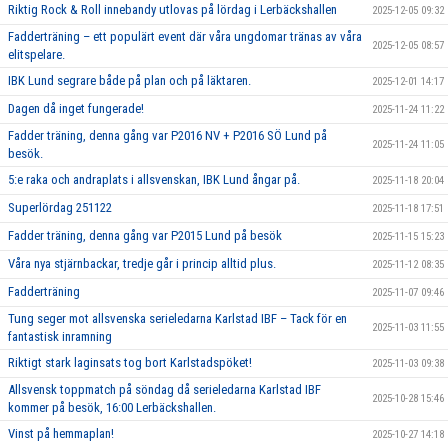
Riktig Rock & Roll innebandy utlovas på lördag i Lerbäckshallen
2025-12-05 09:32
Fadderträning – ett populärt event där våra ungdomar tränas av våra
2025-12-05 08:57
elitspelare.
IBK Lund segrare både på plan och på läktaren.
2025-12-01 14:17
Dagen då inget fungerade!
2025-11-24 11:22
Fadder träning, denna gång var P2016 NV + P2016 SÖ Lund på
2025-11-24 11:05
besök.
5:e raka och andraplats i allsvenskan, IBK Lund ångar på.
2025-11-18 20:04
Superlördag 251122
2025-11-18 17:51
Fadder träning, denna gång var P2015 Lund på besök
2025-11-15 15:23
Våra nya stjärnbackar, tredje går i princip alltid plus.
2025-11-12 08:35
Fadderträning
2025-11-07 09:46
Tung seger mot allsvenska serieledarna Karlstad IBF – Tack för en
2025-11-03 11:55
fantastisk inramning
Riktigt stark laginsats tog bort Karlstadspöket!
2025-11-03 09:38
Allsvensk toppmatch på söndag då serieledarna Karlstad IBF
2025-10-28 15:46
kommer på besök, 16:00 Lerbäckshallen.
Vinst på hemmaplan!
2025-10-27 14:18