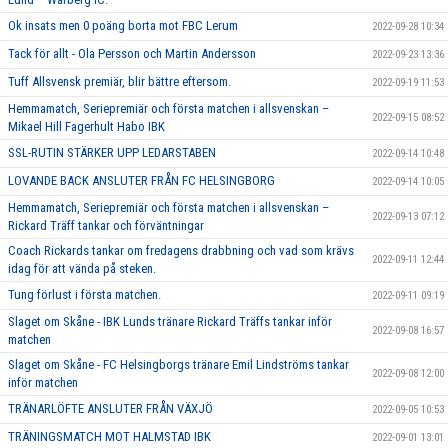
Ok insats men 0 poäng borta mot FBC Lerum
2022-09-28 10:34
Tack för allt - Ola Persson och Martin Andersson
2022-09-23 13:36
Tuff Allsvensk premiär, blir bättre eftersom.
2022-09-19 11:53
Hemmamatch, Seriepremiär och första matchen i allsvenskan –
2022-09-15 08:52
Mikael Hill Fagerhult Habo IBK
SSL-RUTIN STÄRKER UPP LEDARSTABEN
2022-09-14 10:48
LOVANDE BACK ANSLUTER FRÅN FC HELSINGBORG
2022-09-14 10:05
Hemmamatch, Seriepremiär och första matchen i allsvenskan –
2022-09-13 07:12
Rickard Träff tankar och förväntningar
Coach Rickards tankar om fredagens drabbning och vad som krävs
2022-09-11 12:44
idag för att vända på steken.
Tung förlust i första matchen.
2022-09-11 09:19
Slaget om Skåne - IBK Lunds tränare Rickard Träffs tankar inför
2022-09-08 16:57
matchen
Slaget om Skåne - FC Helsingborgs tränare Emil Lindströms tankar
2022-09-08 12:00
inför matchen
TRÄNARLÖFTE ANSLUTER FRÅN VÄXJÖ
2022-09-05 10:53
TRÄNINGSMATCH MOT HALMSTAD IBK
2022-09-01 13:01