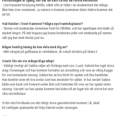
Försäsongen är igång, hur har de varit så här de första veckorna?
- Lite trevande försäsong hittills, vilket ofta är fallet i en studentstad där många
åker hem över sommaren. Ju närmre vi kommer premiären desto bättre kommer det
att bli.
Vad händer i livet framöver? Några nya framtidsplaner?
- Skolan och innebandyn dominerar livet för tillfället, och har egentligen inte tänkt så
mycket längre. På sikt hoppas jag kunna kombinera jobb och innebandy på samma
sätt jag kan med skolan just nu.
Någon hemlig talang du kan dela med dig av?
- Mitt närspel på golfbanan är världsklass. Är också störtbra på Skate 3.
Coach Ola om sin mångsidiga adept:
- Väldigt trevligt att Gabbe väljer att förlänga med oss i Lund. Gabriel har tagit stora
steg i föreningen och han kommer fortsätta sin utveckling och vara en viktig kugge
för oss kommande säsong. Gabbe har en bra blick för spelet och fina handleder.
Han besitter även ett bra avslut som han använder för sällan. Vi har använt Gabbe
både som back och forward under året och framtiden får visa var har spelar nästa
säsong. Oavsett var han spelar kommer han bidra till att laget blir ett större hot mot
våra motståndare.
Vi blir inte förvånade om det riktigt stora genombrottet kommer i år, skall
bli verkligen spännande att följa Gabriel under säsongen.