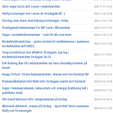
Skön seger borta mot Lerum i veckomatchen
2024-11-07 16:45
Härlig bortaseger mot Lerum en Onsdagskväll :-)
2024-11-06 22:38
Stormig resa slutar med blytung bortaseger i Visby
2024-11-04 17:00
Övertygande hemmaseger för IBK Lund i Allsvenskan
2024-10-29 17:03
Seger i moderklubbsmatchen – tack till alla som kom!
2024-10-28 13:22
Moderklubbsmatchen – gratis inträde för medlemmarna i spelarnas
2024-10-22 17:55
moderklubbar &#128522;.
Tung bortaförlust mot effektivt Strängnäs, nya tag i
2024-10-17 20:01
moderklubbsmatchen lördagen 26/10.
Erik Risberg åter till Lerbäckshallen när hans Hässelby kommer på
2024-10-02 10:53
besök
Knapp förlust i första hemmamatchen i Arenan mot bra Karlstad IBF
2024-09-30 16:25
Premiärmålskytten Emil Wahl inför lördagens match mot Karlstad
2024-09-26 14:48
Seger i hemmapremiären, tempostark och svängig drabbning helt i
2024-09-23 17:55
publikens smak.
#33 David Karlsson inför seriepremiären på lördag
2024-09-20 09:15
Allsvensk elitmatch i arenan på lördag – Sportchef Sölve summerar
2024-09-19 10:30
#silly och försäsongen