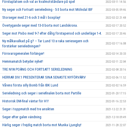
Förstaplatsen och val av kvalmotståndare på spel
2022-03-11 14:56
Ny seger och Fortsatt serieledning - 5-3 borta mot Mölndal IBF
2022-03-05 09:46
Storseger med 21-6 och 3 mål i boxplay!
2022-02-22 21:48
Övertygande seger med 13-0 borta mot Landskrona.
2022-02-17 20:52
Seger mot Pixbo med 9-7 efter dålig förstaperiod och underläge 1-4.
2022-02-17 20:46
Ny målkavalkad på g? – Tar Lund 13:e raka seriesegern och
2022-02-17 16:08
förstärker serieledningen?
Försvarsgeneralen förlänger!
2022-02-14 20:33
Hemmamatch betyder nyhet!
2022-02-11 22:04
TRE NYA POÄNG OCH FORTSATT SERIELEDNING
2022-02-08 20:16
HERRAR DIV.1 PRESENTERAR SINA SENASTE NYFÖRVÄRV
2022-02-06 11:52
Vårens första silly Bomb från IBK Lund
2022-02-02 16:59
Serieledning och seger i seriefinalen borta mot Partille
2022-01-20 17:15
Historisk DM-final väntar för H1!
2022-01-16 22:53
Seger i toppmatch med tre ansikten
2021-12-22 21:31
Seger efter galen vändning
2021-12-18 09:49
Härlig seger i frejdig match borta mot Munka Ljungby!
2021-11-28 22:07