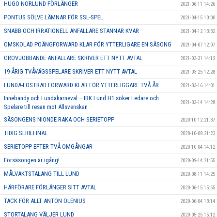
HUGO NORLUND FÖRLÄNGER
2021-06-11 14:26
PONTUS SÖLVE LÄMNAR FÖR SSL-SPEL
2021-04-15 10:00
SNABB OCH IRRATIONELL ANFALLARE STANNAR KVAR
2021-04-12 13:32
OMSKOLAD POÄNGFORWARD KLAR FÖR YTTERLIGARE EN SÄSONG
2021-04-07 12:07
GROVJOBBANDE ANFALLARE SKRIVER ETT NYTT AVTAL
2021-03-31 14:12
19-ÅRIG TVÅVÄGSSPELARE SKRIVER ETT NYTT AVTAL
2021-03-25 12:28
LUNDA-FOSTRAD FORWARD KLAR FÖR YTTERLIGGARE TVÅ ÅR
2021-03-16 14:01
Innebandy och Lundakarneval – IBK Lund H1 söker Ledare och
2021-03-14 14:28
Spelare till resan mot Allsvenskan
SÄSONGENS NIONDE RAKA OCH SERIETOPP
2020-10-12 21:37
TIDIG SERIEFINAL
2020-10-08 21:23
SERIETOPP EFTER TVÅ OMGÅNGAR
2020-10-04 14:12
Försäsongen är igång!
2020-09-14 21:55
MÅLVAKTSTALANG TILL LUND
2020-08-11 14:25
HÄRFÖRARE FÖRLÄNGER SITT AVTAL
2020-06-15 15:55
TACK FÖR ALLT ANTON OLENIUS
2020-06-04 13:14
STORTALANG VÄLJER LUND
2020-05-25 15:12