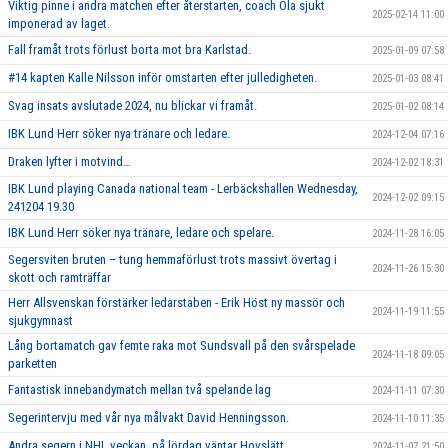
Viktig pinne i andra matchen efter återstarten, coach Ola sjukt
2025-02-14 11:00
imponerad av laget.
Fall framåt trots förlust borta mot bra Karlstad.
2025-01-09 07:58
#14 kapten Kalle Nilsson inför omstarten efter julledigheten.
2025-01-03 08:41
Svag insats avslutade 2024, nu blickar vi framåt.
2025-01-02 08:14
IBK Lund Herr söker nya tränare och ledare.
2024-12-04 07:16
Draken lyfter i motvind…
2024-12-02 18:31
IBK Lund playing Canada national team - Lerbäckshallen Wednesday,
2024-12-02 09:15
241204 19.30
IBK Lund Herr söker nya tränare, ledare och spelare.
2024-11-28 16:05
Segersviten bruten – tung hemmaförlust trots massivt övertag i
2024-11-26 15:30
skott och ramträffar
Herr Allsvenskan förstärker ledarstaben - Erik Höst ny massör och
2024-11-19 11:55
sjukgymnast
Lång bortamatch gav femte raka mot Sundsvall på den svårspelade
2024-11-18 09:05
parketten
Fantastisk innebandymatch mellan två spelande lag
2024-11-11 07:30
Segerintervju med vår nya målvakt David Henningsson.
2024-11-10 11:35
Andra segern i NHL veckan, på lördag väntar Hovslätt
2024-11-07 21:50