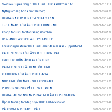
Svenska Cupen Omg. 1: IBK Lund – FBC karlskrona 11-3
2022-08-31 18:17
Nyttig lärpeng borta mot Warberg.
2022-08-25 09:28
HERRARNA KLIVER IN I SVENSKA CUPEN
2022-08-23 16:47
TROTJÄNARE FÖRLÄNGER SITT KONTRAKT
2022-08-16 16:46
Knapp förlust i första träningsmatchen
2022-08-13 07:21
U19-LANDSLAGSSPELARE FLYTTAS UPP
2022-08-05 15:12
Försäsongsmatcher IBK Lund Herrar Allsvenskan - uppdaterad
2022-08-01 15:03
KALLE NILSSON FÖRLÄNGER SITT KONTRAKT
2022-07-26 15:23
ERIK HEDSTRÖM ÄR KLAR FÖR LUND
2022-07-20 15:26
RASMUS STOLTZ ÄR KLAR FÖR LUND
2022-07-14 13:08
KLUBBIKON FÖRLÄNGER SITT AVTAL
2022-07-11 13:54
NORLUND FÖRLÄNGER SITT KONTRAKT
2022-07-07 15:26
PERSSON SKRIVER PÅ ETT NYTT AVTAL
2022-06-30 15:29
HERRAR ALLSVENSKAN PRISAS MED ÅRETS PRESTATION
2022-06-29 13:25
Öppen träning torsdag 30/6 18:00 Lerbäckshallen
2022-06-27 20:42
VÄLKOMMEN RICKARD TRÄFF
2022-06-20 15:35