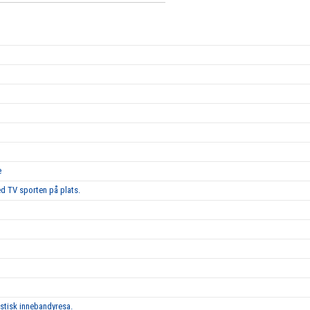
e
d TV sporten på plats.
astisk innebandyresa.