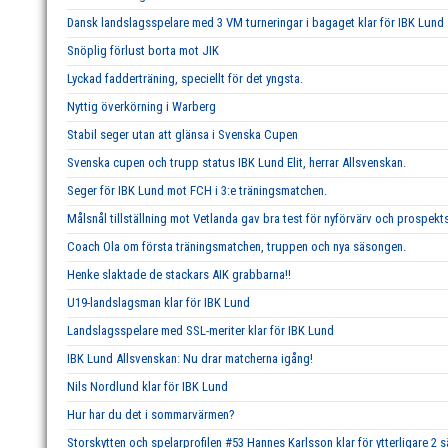
Dansk landslagsspelare med 3 VM turneringar i bagaget klar för IBK Lund
Snöplig förlust borta mot JIK
Lyckad fadderträning, speciellt för det yngsta.
Nyttig överkörning i Warberg
Stabil seger utan att glänsa i Svenska Cupen
Svenska cupen och trupp status IBK Lund Elit, herrar Allsvenskan.
Seger för IBK Lund mot FCH i 3:e träningsmatchen.
Målsnål tillställning mot Vetlanda gav bra test för nyförvärv och prospekts
Coach Ola om första träningsmatchen, truppen och nya säsongen.
Henke slaktade de stackars AIK grabbarna!!
U19-landslagsman klar för IBK Lund
Landslagsspelare med SSL-meriter klar för IBK Lund
IBK Lund Allsvenskan: Nu drar matcherna igång!
Nils Nordlund klar för IBK Lund
Hur har du det i sommarvärmen?
Storskytten och spelarprofilen #53 Hannes Karlsson klar för ytterligare 2 