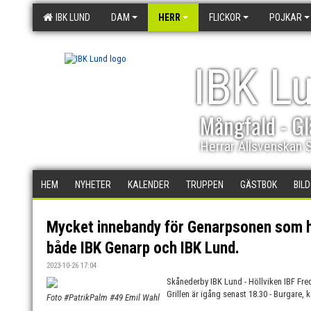
IBK LUND
DAM
HERR
FLICKOR
POJKAR
IBK L
Mångfald - Gl
Herrar Allsvenskan 
HEM
NYHETER
KALENDER
TRUPPEN
GÄSTBOK
BIL
Mycket innebandy för Genarpsonen som ha
både IBK Genarp och IBK Lund.
2023-10-26 17:04
Skånederby IBK Lund - Höllviken IBF Fre
Grillen är igång senast 18.30 - Burgare, 
Foto #PatrikPalm #49 Emil Wahl