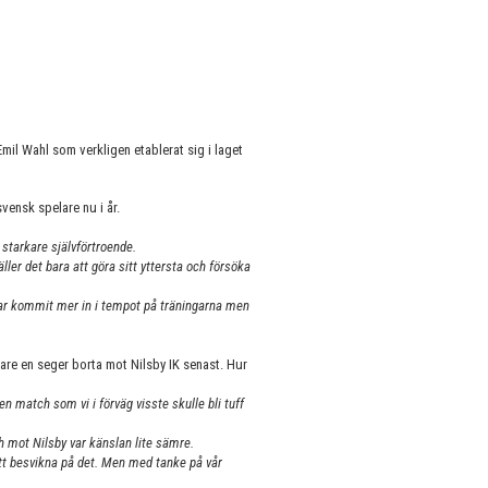
il Wahl som verkligen etablerat sig i laget
vensk spelare nu i år.
t starkare självförtroende.
äller det bara att göra sitt yttersta och försöka
 har kommit mer in i tempot på träningarna men
are en seger borta mot Nilsby IK senast. Hur
 match som vi i förväg visste skulle bli tuff
h mot Nilsby var känslan lite sämre.
mått besvikna på det. Men med tanke på vår