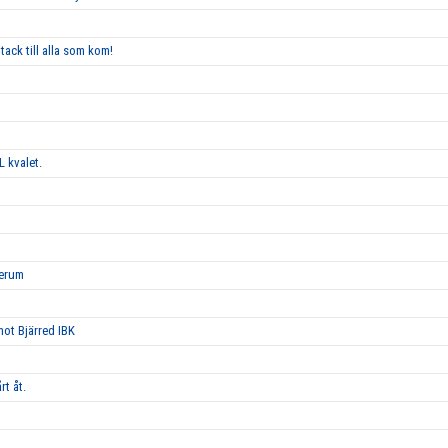
tack till alla som kom!
L kvalet.
Lerum
 mot Bjärred IBK
rt åt.