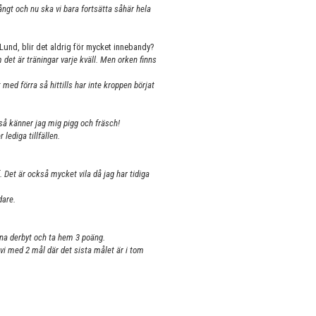
ångt och nu ska vi bara fortsätta såhär hela
und, blir det aldrig för mycket innebandy?
det är träningar varje kväll. Men orken finns
med förra så hittills har inte kroppen börjat
så känner jag mig pigg och fräsch!
 lediga tillfällen.
 Det är också mycket vila då jag har tidiga
idare.
inna derbyt och ta hem 3 poäng.
r vi med 2 mål där det sista målet är i tom