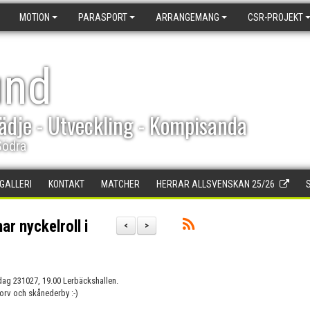
MOTION
PARASPORT
ARRANGEMANG
CSR-PROJEKT
und
ädje - Utveckling - Kompisanda
Södra
DGALLERI
KONTAKT
MATCHER
HERRAR ALLSVENSKAN 25/26
r nyckelroll i
<
>
dag 231027, 19.00 Lerbäckshallen.
korv och skånederby :-)