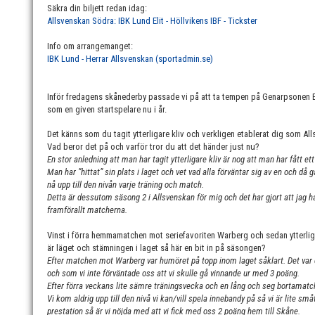
Säkra din biljett redan idag:
Allsvenskan Södra: IBK Lund Elit - Höllvikens IBF - Tickster
Info om arrangemanget:
IBK Lund - Herrar Allsvenskan (sportadmin.se)
Inför fredagens skånederby passade vi på att ta tempen på Genarpsonen Em
som en given startspelare nu i år.
Det känns som du tagit ytterligare kliv och verkligen etablerat dig som Alls
Vad beror det på och varför tror du att det händer just nu?
En stor anledning att man har tagit ytterligare kliv är nog att man har fått et
Man har ”hittat” sin plats i laget och vet vad alla förväntar sig av en och då g
nå upp till den nivån varje träning och match.
Detta är dessutom säsong 2 i Allsvenskan för mig och det har gjort att jag
framförallt matcherna.
Vinst i förra hemmamatchen mot seriefavoriten Warberg och sedan ytterlig
är läget och stämningen i laget så här en bit in på säsongen?
Efter matchen mot Warberg var humöret på topp inom laget såklart. Det var en
och som vi inte förväntade oss att vi skulle gå vinnande ur med 3 poäng.
Efter förra veckans lite sämre träningsvecka och en lång och seg bortamatc
Vi kom aldrig upp till den nivå vi kan/vill spela innebandy på så vi är lite s
prestation så är vi nöjda med att vi fick med oss 2 poäng hem till Skåne.