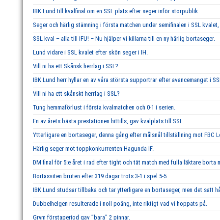
IBK Lund till kvalfinal om en SSL plats efter seger inför storpublik.
Seger och härlig stämning i första matchen under semifinalen i SSL kvalet, 
SSL kval – alla till IFU! – Nu hjälper vi killarna till en ny härlig bortaseger.
Lund vidare i SSL kvalet efter skön seger i IH.
Vill ni ha ett Skånsk herrlag i SSL?
IBK Lund herr hyllar en av våra största supportrar efter avancemanget i SS
Vill ni ha ett skånskt herrlag i SSL?
Tung hemmaförlust i första kvalmatchen och 0-1 i serien.
En av årets bästa prestationen hittills, gav kvalplats till SSL.
Ytterligare en bortaseger, denna gång efter målsnål tillställning mot FBC 
Härlig seger mot toppkonkurrenten Hagunda IF.
DM final för 5:e året i rad efter tight och tät match med fulla läktare borta
Bortasviten bruten efter 319 dagar trots 3-1 i spel 5-5.
IBK Lund studsar tillbaka och tar ytterligare en bortaseger, men det satt hå
Dubbelhelgen resulterade i noll poäng, inte riktigt vad vi hoppats på.
Grym förstaperiod gav ’’bara’’ 2 pinnar.