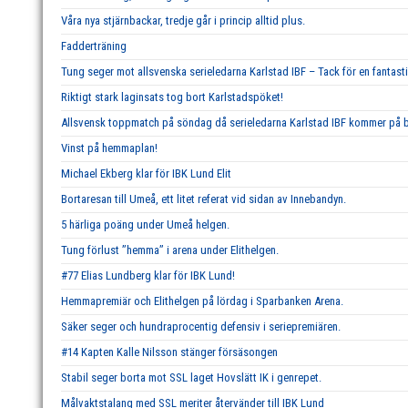
Våra nya stjärnbackar, tredje går i princip alltid plus.
Fadderträning
Tung seger mot allsvenska serieledarna Karlstad IBF – Tack för en fantast
Riktigt stark laginsats tog bort Karlstadspöket!
Allsvensk toppmatch på söndag då serieledarna Karlstad IBF kommer på b
Vinst på hemmaplan!
Michael Ekberg klar för IBK Lund Elit
Bortaresan till Umeå, ett litet referat vid sidan av Innebandyn.
5 härliga poäng under Umeå helgen.
Tung förlust ’’hemma’’ i arena under Elithelgen.
#77 Elias Lundberg klar för IBK Lund!
Hemmapremiär och Elithelgen på lördag i Sparbanken Arena.
Säker seger och hundraprocentig defensiv i seriepremiären.
#14 Kapten Kalle Nilsson stänger försäsongen
Stabil seger borta mot SSL laget Hovslätt IK i genrepet.
Målvaktstalang med SSL meriter återvänder till IBK Lund