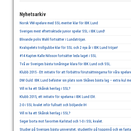
Nyhetsarkiv
Norsk VM-spelare med SSL-meriter klar för IBK Lund
Sveriges mest eftertraktade junior spelar SSL i IBK Lund!
Blivande polis Wahl fortsätter i Lundatröjan.
Kvalspelets trollgubbe klar för SSL och 2 nya år i IBK Lund tröjan!
#14 Kapten Kalle Nilsson fortsätter leda laget i SSL
Två av Sveriges bästa tonåringar klara för IBK Lund och SSL.
Klubb 2015 - Ett initiativ för att förbättra förutsättningarna för våra spelar
DM Guld: IBK Lund befäster sin plats som Skånes bästa lag – extra kul me
Vill ni ha ett Skånsk herrlag i SSL?
Klubb 2015, ett initiativ för spelarna i IBK Lund Elit.
2-0 i SSL kvalet inför fullsatt och böljande IH
Vill ni ha ett Skånsk herrlag i SSL?
Seger borta mot favoriten Karlstad och 1-0 i SSL kvalet.
Studier på Sveriges bästa universitet, studentliv på toppnivå och en fant