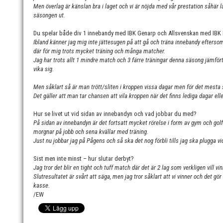
Men överlag är känslan bra i laget och vi är nöjda med vår prestation såhär l
säsongen ut.
Du spelar både div 1 innebandy med IBK Genarp och Allsvenskan med IBK L
Ibland känner jag mig inte jättesugen på att gå och träna innebandy eftersom 
där för mig trots mycket träning och många matcher.
Jag har trots allt 1 mindre match och 3 färre träningar denna säsong jämfört 
vika sig.
Men såklart så är man trött/sliten i kroppen vissa dagar men för det mesta 
Det gäller att man tar chansen att vila kroppen när det finns lediga dagar eller
Hur se livet ut vid sidan av innebandyn och vad jobbar du med?
På sidan av innebandyn är det fortsatt mycket rörelse i form av gym och golf.
morgnar på jobb och sena kvällar med träning.
Just nu jobbar jag på Pågens och så ska det nog förbli tills jag ska plugga v
Sist men inte minst – hur slutar derbyt?
Jag tror det blir en tight och tuff match där det är 2 lag som verkligen vill v
Slutresultatet är svårt att säga, men jag tror såklart att vi vinner och det gö
kasse.
/EW