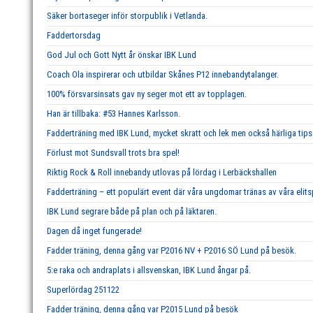
Säker bortaseger inför storpublik i Vetlanda.
Faddertorsdag
God Jul och Gott Nytt år önskar IBK Lund
Coach Ola inspirerar och utbildar Skånes P12 innebandytalanger.
100% försvarsinsats gav ny seger mot ett av topplagen.
Han är tillbaka: #53 Hannes Karlsson.
Fadderträning med IBK Lund, mycket skratt och lek men också härliga tips 
Förlust mot Sundsvall trots bra spel!
Riktig Rock & Roll innebandy utlovas på lördag i Lerbäckshallen
Fadderträning – ett populärt event där våra ungdomar tränas av våra elits
IBK Lund segrare både på plan och på läktaren.
Dagen då inget fungerade!
Fadder träning, denna gång var P2016 NV + P2016 SÖ Lund på besök.
5:e raka och andraplats i allsvenskan, IBK Lund ångar på.
Superlördag 251122
Fadder träning, denna gång var P2015 Lund på besök