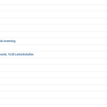
isk inramning
esök, 16:00 Lerbäckshallen.