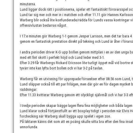
minuterna.
Lund ligger dock rätt i positionerna, spelar ett fantastiskt försvarsspel o
Lund tar sig mer och mer in i matchen och efter 11.11 gör Hannes Karlsson s
Warberg blir också lite konfunderade/rädda för Lunds vassa kontringar v
offensivlustan bedarras något.
I 17:e minuten gör Warberg 1-1 genom Jesper Larsson, men det tar bara 4 
genom en fantastisk prestation direkt på tekning och Lund är åter i förarsä
I andra perioden driver K-G upp bollen genom mittplan i en av den unga ba
med ett fint skott i perfekt höjd och Lund leder med 3-1.
Efter 3.29 får Warbergs Rickard Ericsson lite turligt öppet mål vid bortre s
tyvärr inte kan lyfta bort bollen och vi har 3-2 på tavlan.
Warberg får en utvisning för upprepade förseelser efter 08.56 som Lund, tro
Lund släpper också till ett par frilägen, men där gör en för dagen mycket b
räddningar.
Efter 11.33 kvitterar Warberg genom ett olyckligt självmål och vi har 3-3 eft
I tredje perioden skapar bägge lagen flera fina möjligheter och båda lagen h
Lund klarar också förtjänstfullt av ett boxplay tidigt i perioden när Elvis Ho
forchecking när Warberg skall bygga upp spelet i egen zon.
På läktaren känns det som att en poäng skulle sitta bra efter den fina insat
annorlunda.