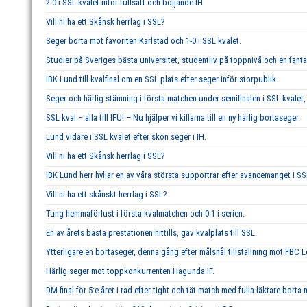
2-0 i SSL kvalet inför fullsatt och böljande IH
Vill ni ha ett Skånsk herrlag i SSL?
Seger borta mot favoriten Karlstad och 1-0 i SSL kvalet.
Studier på Sveriges bästa universitet, studentliv på toppnivå och en fant
IBK Lund till kvalfinal om en SSL plats efter seger inför storpublik.
Seger och härlig stämning i första matchen under semifinalen i SSL kvalet, 
SSL kval – alla till IFU! – Nu hjälper vi killarna till en ny härlig bortaseger.
Lund vidare i SSL kvalet efter skön seger i IH.
Vill ni ha ett Skånsk herrlag i SSL?
IBK Lund herr hyllar en av våra största supportrar efter avancemanget i SS
Vill ni ha ett skånskt herrlag i SSL?
Tung hemmaförlust i första kvalmatchen och 0-1 i serien.
En av årets bästa prestationen hittills, gav kvalplats till SSL.
Ytterligare en bortaseger, denna gång efter målsnål tillställning mot FBC 
Härlig seger mot toppkonkurrenten Hagunda IF.
DM final för 5:e året i rad efter tight och tät match med fulla läktare borta