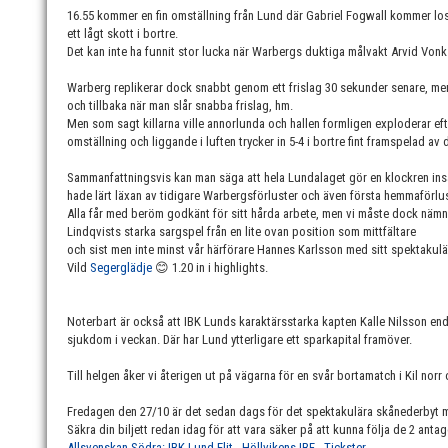
16.55 kommer en fin omställning från Lund där Gabriel Fogwall kommer lo
ett lågt skott i bortre.
Det kan inte ha funnit stor lucka när Warbergs duktiga målvakt Arvid Vonk 
Warberg replikerar dock snabbt genom ett frislag 30 sekunder senare, men
och tillbaka när man slår snabba frislag, hm.
Men som sagt killarna ville annorlunda och hallen formligen exploderar eft
omställning och liggande i luften trycker in 5-4 i bortre fint framspelad 
Sammanfattningsvis kan man säga att hela Lundalaget gör en klockren ins
hade lärt läxan av tidigare Warbergsförluster och även första hemmaförlu
Alla får med beröm godkänt för sitt hårda arbete, men vi måste dock nämn
Lindqvists starka sargspel från en lite ovan position som mittfältare
och sist men inte minst vår härförare Hannes Karlsson med sitt spektakul
Vild
Segerglädje
😊 1.20 in i highlights.
Noterbart är också att IBK Lunds karaktärsstarka kapten Kalle Nilsson en
sjukdom i veckan. Där har Lund ytterligare ett sparkapital framöver.
Till helgen åker vi återigen ut på vägarna för en svår bortamatch i Kil norr
Fredagen den 27/10 är det sedan dags för det spektakulära skånederbyt m
Säkra din biljett redan idag för att vara säker på att kunna följa de 2 anta
Allsvenskan Södra: IBK Lund Elit - Höllvikens IBF - Tickster