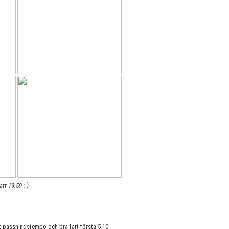
tt 19.59 :-)
bt passningstempo och bra fart första 5-10