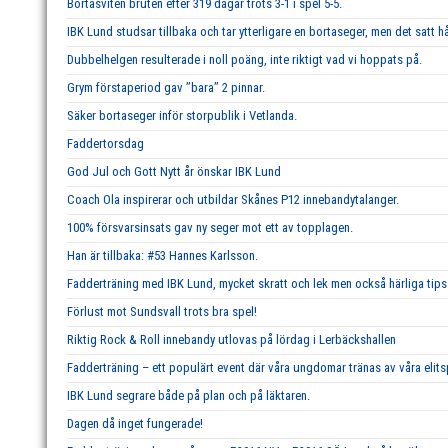
Bortasviten bruten efter 319 dagar trots 3-1 i spel 5-5.
IBK Lund studsar tillbaka och tar ytterligare en bortaseger, men det satt hå
Dubbelhelgen resulterade i noll poäng, inte riktigt vad vi hoppats på.
Grym förstaperiod gav ’’bara’’ 2 pinnar.
Säker bortaseger inför storpublik i Vetlanda.
Faddertorsdag
God Jul och Gott Nytt år önskar IBK Lund
Coach Ola inspirerar och utbildar Skånes P12 innebandytalanger.
100% försvarsinsats gav ny seger mot ett av topplagen.
Han är tillbaka: #53 Hannes Karlsson.
Fadderträning med IBK Lund, mycket skratt och lek men också härliga tips 
Förlust mot Sundsvall trots bra spel!
Riktig Rock & Roll innebandy utlovas på lördag i Lerbäckshallen
Fadderträning – ett populärt event där våra ungdomar tränas av våra elits
IBK Lund segrare både på plan och på läktaren.
Dagen då inget fungerade!