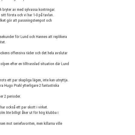
ch bryter av med sylvassa kontringar.
itt första och vi har 1-0 på tavlan.
ilket gör att passningstempot och
sekunder för Lund och Hannes att replikera
tet.
ckens offensiva räder och det hela avslutar
tolpen efter en tilltrasslad situation där Lund
ts ett par skapliga lägen, inte kan utnyttja.
ra Hugo Prahl ytterligare 2 fantastiska
er 2 perioder.
ar också ett par skott i virket.
lm lite billigt åker ut för hög klubba i
sen mot seriefavoriten, men killarna ville