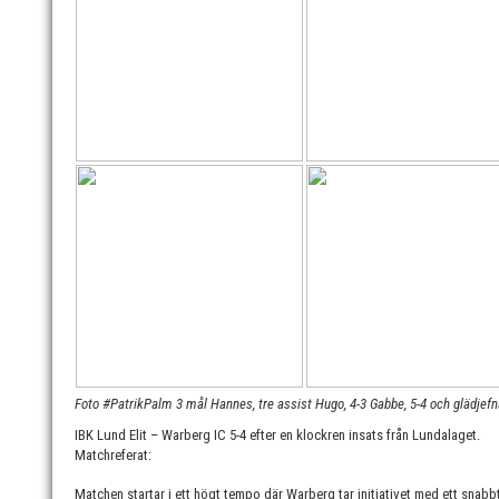
Foto #PatrikPalm 3 mål Hannes, tre assist Hugo, 4-3 Gabbe, 5-4 och glädjefna
IBK Lund Elit – Warberg IC 5-4 efter en klockren insats från Lundalaget.
Matchreferat:
Matchen startar i ett högt tempo där Warberg tar initiativet med ett snab