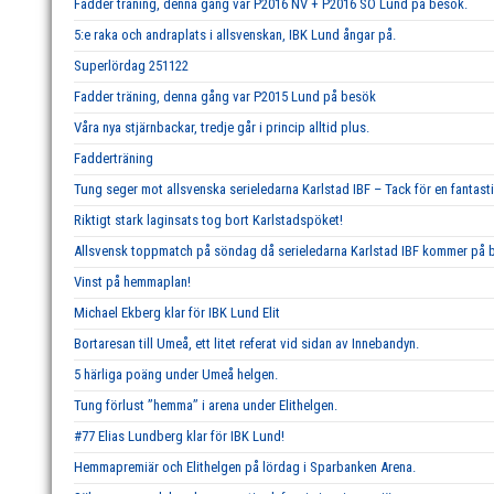
Fadder träning, denna gång var P2016 NV + P2016 SÖ Lund på besök.
5:e raka och andraplats i allsvenskan, IBK Lund ångar på.
Superlördag 251122
Fadder träning, denna gång var P2015 Lund på besök
Våra nya stjärnbackar, tredje går i princip alltid plus.
Fadderträning
Tung seger mot allsvenska serieledarna Karlstad IBF – Tack för en fantast
Riktigt stark laginsats tog bort Karlstadspöket!
Allsvensk toppmatch på söndag då serieledarna Karlstad IBF kommer på b
Vinst på hemmaplan!
Michael Ekberg klar för IBK Lund Elit
Bortaresan till Umeå, ett litet referat vid sidan av Innebandyn.
5 härliga poäng under Umeå helgen.
Tung förlust ’’hemma’’ i arena under Elithelgen.
#77 Elias Lundberg klar för IBK Lund!
Hemmapremiär och Elithelgen på lördag i Sparbanken Arena.