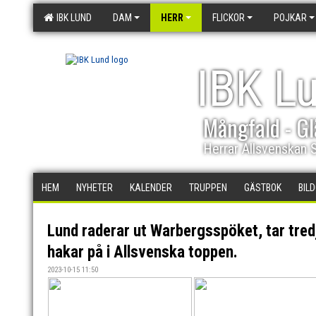
IBK LUND
DAM
HERR
FLICKOR
POJKAR
IBK L
Mångfald - Gl
Herrar Allsvenskan 
HEM
NYHETER
KALENDER
TRUPPEN
GÄSTBOK
BIL
Lund raderar ut Warbergsspöket, tar tre
hakar på i Allsvenska toppen.
2023-10-15 11:50