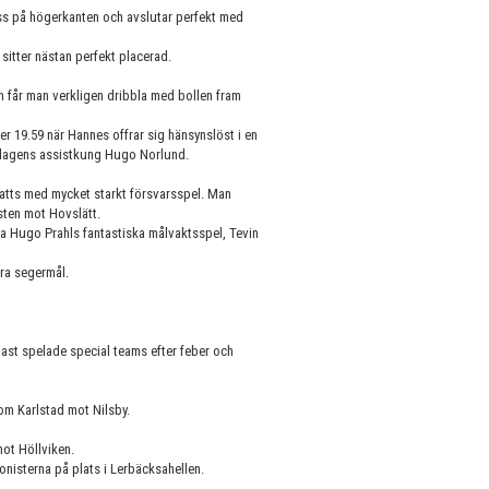
ss på högerkanten och avslutar perfekt med
sitter nästan perfekt placerad.
 får man verkligen dribbla med bollen fram
er 19.59 när Hannes offrar sig hänsynslöst i en
av dagens assistkung Hugo Norlund.
atts med mycket starkt försvarsspel. Man
sten mot Hovslätt.
a Hugo Prahls fantastiska målvaktsspel, Tevin
ära segermål.
dast spelade special teams efter feber och
 om Karlstad mot Nilsby.
ot Höllviken.
gonisterna på plats i Lerbäcksahellen.