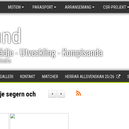
MOTION
PARASPORT
ARRANGEMANG
CSR-PROJEKT
und
ädje - Utveckling - Kompisanda
Södra
DGALLERI
KONTAKT
MATCHER
HERRAR ALLSVENSKAN 25/26
dje segern och
<
>