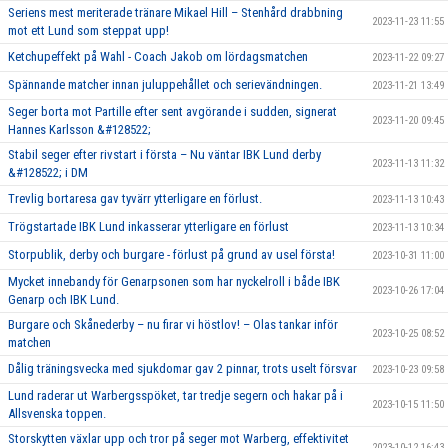
Seriens mest meriterade tränare Mikael Hill – Stenhård drabbning
2023-11-23 11:55
mot ett Lund som steppat upp!
Ketchupeffekt på Wahl - Coach Jakob om lördagsmatchen
2023-11-22 09:27
Spännande matcher innan juluppehållet och serievändningen.
2023-11-21 13:49
Seger borta mot Partille efter sent avgörande i sudden, signerat
2023-11-20 09:45
Hannes Karlsson &#128522;
Stabil seger efter rivstart i första – Nu väntar IBK Lund derby
2023-11-13 11:32
&#128522; i DM
Trevlig bortaresa gav tyvärr ytterligare en förlust.
2023-11-13 10:43
Trögstartade IBK Lund inkasserar ytterligare en förlust
2023-11-13 10:34
Storpublik, derby och burgare - förlust på grund av usel första!
2023-10-31 11:00
Mycket innebandy för Genarpsonen som har nyckelroll i både IBK
2023-10-26 17:04
Genarp och IBK Lund.
Burgare och Skånederby – nu firar vi höstlov! – Olas tankar inför
2023-10-25 08:52
matchen
Dålig träningsvecka med sjukdomar gav 2 pinnar, trots uselt försvar
2023-10-23 09:58
Lund raderar ut Warbergsspöket, tar tredje segern och hakar på i
2023-10-15 11:50
Allsvenska toppen.
Storskytten växlar upp och tror på seger mot Warberg, effektivitet
2023-10-12 16:43