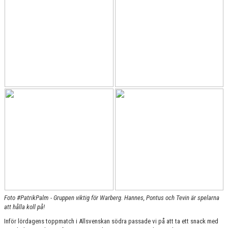
KONTAKT
MATCHER
HERRAR ALLSVENSKAN 25/26
SKÅNEMÄSTERSKAPEN 21/22
Foto #PatrikPalm - Gruppen viktig för Warberg. Hannes, Pontus och Tevin är spelarna
att hålla koll på!
Inför lördagens toppmatch i Allsvenskan södra passade vi på att ta ett snack med