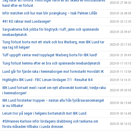
Jag hatar att förlora. Finns inget värre än att skaka en motståndares
2023-01-27 08:32
hand efter en förlust.
Inför matchen och hur man blir poängkung – Isak Palmen Lillån
2023-01-26 08:58
#41 KG räknar med Lundaseger!
2023-01-25 12:33
Sargvakterna fick jobba för högtryck i tuff, jämn och spännande
2023-01-25 09:47
innebandymatch.
Tung förlust borta mot ett stark och bra Warberg, men IBK Lund tar
2023-01-23 17:43
nya tag till helgen!
Tuff uppgift väntar med topplaget Warberg borta för IBK lund!
2023-01-21 09:49
Tung förlust hemma efter en bra och spännande innebandymatch
2023-01-17 10:10
Lund går för fjärde raka i hemmaborgen mot formstarkt Hovslätt IK
2023-01-11 13:58
Highlights IBK Lund - FBC Lerum lördagen 7/1 - Resultat 8-4
2023-01-10 14:31
IBK Lund fortsatt med i racet om nytt allsvenskt kontrakt, tredje raka
2023-01-09 20:59
i hemmaborgen!
IBK Lund förstärker truppen – nästan alla från fjolårsavancemanget
2023-01-06 13:48
är nu tillbaka!
Lerum tror på seger i helgens bortamatch mot IBK Lund.
2023-01-05 16:48
#53Hannes Karlson inför lördagens drabbning och tankarna om
2023-01-05 10:53
första månaden tillbaka i Lunda dressen.