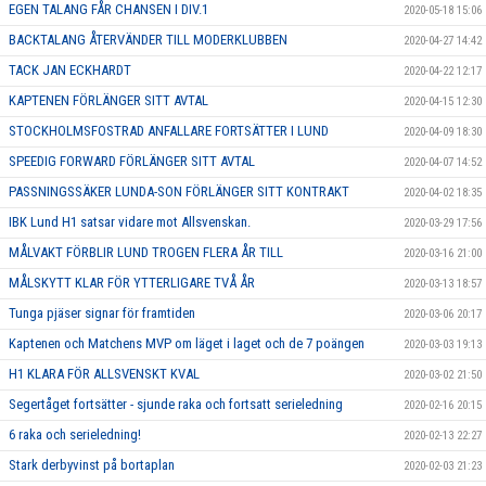
EGEN TALANG FÅR CHANSEN I DIV.1
2020-05-18 15:06
BACKTALANG ÅTERVÄNDER TILL MODERKLUBBEN
2020-04-27 14:42
TACK JAN ECKHARDT
2020-04-22 12:17
KAPTENEN FÖRLÄNGER SITT AVTAL
2020-04-15 12:30
STOCKHOLMSFOSTRAD ANFALLARE FORTSÄTTER I LUND
2020-04-09 18:30
SPEEDIG FORWARD FÖRLÄNGER SITT AVTAL
2020-04-07 14:52
PASSNINGSSÄKER LUNDA-SON FÖRLÄNGER SITT KONTRAKT
2020-04-02 18:35
IBK Lund H1 satsar vidare mot Allsvenskan.
2020-03-29 17:56
MÅLVAKT FÖRBLIR LUND TROGEN FLERA ÅR TILL
2020-03-16 21:00
MÅLSKYTT KLAR FÖR YTTERLIGARE TVÅ ÅR
2020-03-13 18:57
Tunga pjäser signar för framtiden
2020-03-06 20:17
Kaptenen och Matchens MVP om läget i laget och de 7 poängen
2020-03-03 19:13
H1 KLARA FÖR ALLSVENSKT KVAL
2020-03-02 21:50
Segertåget fortsätter - sjunde raka och fortsatt serieledning
2020-02-16 20:15
6 raka och serieledning!
2020-02-13 22:27
Stark derbyvinst på bortaplan
2020-02-03 21:23