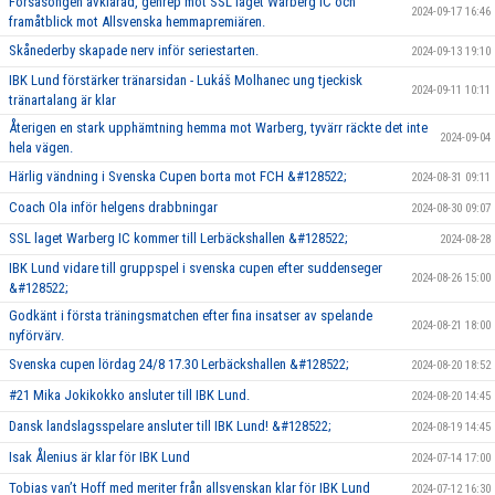
Försäsongen avklarad, genrep mot SSL laget Warberg IC och
2024-09-17 16:46
framåtblick mot Allsvenska hemmapremiären.
Skånederby skapade nerv inför seriestarten.
2024-09-13 19:10
IBK Lund förstärker tränarsidan - Lukáš Molhanec ung tjeckisk
2024-09-11 10:11
tränartalang är klar
Återigen en stark upphämtning hemma mot Warberg, tyvärr räckte det inte
2024-09-04
hela vägen.
Härlig vändning i Svenska Cupen borta mot FCH &#128522;
2024-08-31 09:11
Coach Ola inför helgens drabbningar
2024-08-30 09:07
SSL laget Warberg IC kommer till Lerbäckshallen &#128522;
2024-08-28
IBK Lund vidare till gruppspel i svenska cupen efter suddenseger
2024-08-26 15:00
&#128522;
Godkänt i första träningsmatchen efter fina insatser av spelande
2024-08-21 18:00
nyförvärv.
Svenska cupen lördag 24/8 17.30 Lerbäckshallen &#128522;
2024-08-20 18:52
#21 Mika Jokikokko ansluter till IBK Lund.
2024-08-20 14:45
Dansk landslagsspelare ansluter till IBK Lund! &#128522;
2024-08-19 14:45
Isak Ålenius är klar för IBK Lund
2024-07-14 17:00
Tobias van’t Hoff med meriter från allsvenskan klar för IBK Lund
2024-07-12 16:30