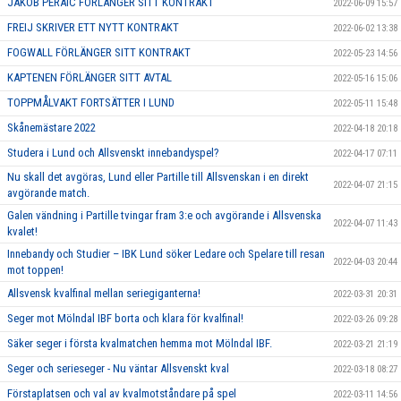
JAKOB PERAIC FÖRLÄNGER SITT KONTRAKT
2022-06-09 15:57
FREIJ SKRIVER ETT NYTT KONTRAKT
2022-06-02 13:38
FOGWALL FÖRLÄNGER SITT KONTRAKT
2022-05-23 14:56
KAPTENEN FÖRLÄNGER SITT AVTAL
2022-05-16 15:06
TOPPMÅLVAKT FORTSÄTTER I LUND
2022-05-11 15:48
Skånemästare 2022
2022-04-18 20:18
Studera i Lund och Allsvenskt innebandyspel?
2022-04-17 07:11
Nu skall det avgöras, Lund eller Partille till Allsvenskan i en direkt
2022-04-07 21:15
avgörande match.
Galen vändning i Partille tvingar fram 3:e och avgörande i Allsvenska
2022-04-07 11:43
kvalet!
Innebandy och Studier – IBK Lund söker Ledare och Spelare till resan
2022-04-03 20:44
mot toppen!
Allsvensk kvalfinal mellan seriegiganterna!
2022-03-31 20:31
Seger mot Mölndal IBF borta och klara för kvalfinal!
2022-03-26 09:28
Säker seger i första kvalmatchen hemma mot Mölndal IBF.
2022-03-21 21:19
Seger och serieseger - Nu väntar Allsvenskt kval
2022-03-18 08:27
Förstaplatsen och val av kvalmotståndare på spel
2022-03-11 14:56