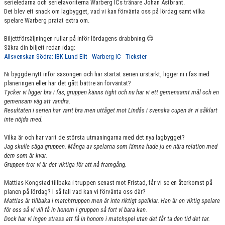
serieledarna och seriefavoriterna Warberg ICs tränare Johan Astbrant.
Det blev ett snack om lagbygget, vad vi kan förvänta oss på lördag samt vilka
spelare Warberg pratat extra om.
Biljettförsäljningen rullar på inför lördagens drabbning 😊
Säkra din biljett redan idag:
Allsvenskan Södra: IBK Lund Elit - Warberg IC - Tickster
Ni byggde nytt inför säsongen och har startat serien urstarkt, ligger ni i fas med
planeringen eller har det gått bättre än förväntat?
Tycker vi ligger bra i fas, gruppen känns tight och nu har vi ett gemensamt mål och en
gemensam väg att vandra.
Resultaten i serien har varit bra men uttåget mot Lindås i svenska cupen är vi såklart
inte nöjda med.
Vilka är och har varit de största utmaningarna med det nya lagbygget?
Jag skulle säga gruppen. Många av spelarna som lämna hade ju en nära relation med
dem som är kvar.
Gruppen tror vi är det viktiga för att nå framgång.
Mattias Kongstad tillbaka i truppen senast mot Fristad, får vi se en återkomst på
planen på lördag? I så fall vad kan vi förvänta oss där?
Mattias är tillbaka i matchtruppen men är inte riktigt spelklar. Han är en viktig spelare
för oss så vi vill få in honom i gruppen så fort vi bara kan.
Dock har vi ingen stress att få in honom i matchspel utan det får ta den tid det tar.