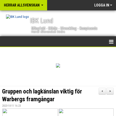
HERRAR ALLSVENSKAN
LOGGA IN
IBK Lund
Mångfald - Glädje - Utveckling - Kompisanda
Herrar Allsvenskan Södra
HEM
NYHETER
KALENDER
TRUPPEN
Gruppen och lagkänslan viktig för
<
>
GÄSTBOK
Warbergs framgångar
2023-10-11 16:23
BILDGALLERI