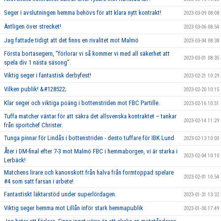
Seger i avslutningen hemma behövs för att klara nytt kontrakt!
2023-03-09 08:08
Äntligen över strecket!
2023-03-06 08:54
Jag fattade tidigt att det finns en rivalitet mot Malmö
2023-03-04 08:38
Första bortasegern, ’’förlorar vi så kommer vi med all säkerhet att
2023-03-01 08:35
spela div 1 nästa säsong’’.
Viktig seger i fantastisk derbyfest!
2023-02-21 10:29
Vilken publik! &#128522;
2023-02-20 10:15
Klar seger och viktiga poäng i bottenstriden mot FBC Partille.
2023-02-16 10:51
Tuffa matcher väntar för att säkra det allsvenska kontraktet – tankar
2023-02-14 11:29
från sportchef Christer.
Tunga pinnar för Lindås i bottenstriden - desto tuffare för IBK Lund
2023-02-13 10:00
Åter i DM-final efter 7-3 mot Malmö FBC i hemmaborgen, vi är starka i
2023-02-04 10:10
Lerbäck!
Matchens lirare och kanonskott från halva från formtoppad spelare
2023-02-01 10:54
#4 som satt farsan i arbete!
Fantastiskt läktarstöd under superlördagen.
2023-01-31 13:32
Viktig seger hemma mot Lillån inför stark hemmapublik
2023-01-30 17:49