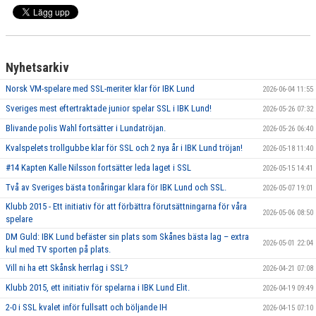
Nyhetsarkiv
Norsk VM-spelare med SSL-meriter klar för IBK Lund
2026-06-04 11:55
Sveriges mest eftertraktade junior spelar SSL i IBK Lund!
2026-05-26 07:32
Blivande polis Wahl fortsätter i Lundatröjan.
2026-05-26 06:40
Kvalspelets trollgubbe klar för SSL och 2 nya år i IBK Lund tröjan!
2026-05-18 11:40
#14 Kapten Kalle Nilsson fortsätter leda laget i SSL
2026-05-15 14:41
Två av Sveriges bästa tonåringar klara för IBK Lund och SSL.
2026-05-07 19:01
Klubb 2015 - Ett initiativ för att förbättra förutsättningarna för våra
2026-05-06 08:50
spelare
DM Guld: IBK Lund befäster sin plats som Skånes bästa lag – extra
2026-05-01 22:04
kul med TV sporten på plats.
Vill ni ha ett Skånsk herrlag i SSL?
2026-04-21 07:08
Klubb 2015, ett initiativ för spelarna i IBK Lund Elit.
2026-04-19 09:49
2-0 i SSL kvalet inför fullsatt och böljande IH
2026-04-15 07:10