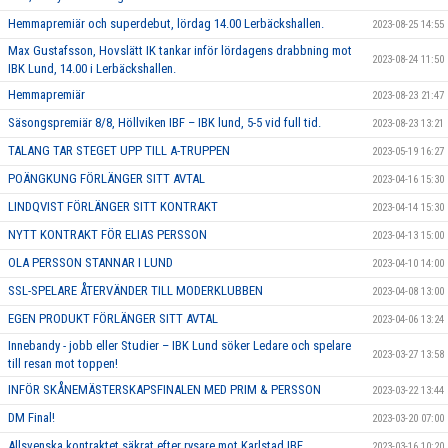
Hemmapremiär och superdebut, lördag 14.00 Lerbäckshallen.
2023-08-25 14:55
Max Gustafsson, Hovslätt IK tankar inför lördagens drabbning mot
2023-08-24 11:50
IBK Lund, 14.00 i Lerbäckshallen.
Hemmapremiär
2023-08-23 21:47
Säsongspremiär 8/8, Höllviken IBF – IBK lund, 5-5 vid full tid.
2023-08-23 13:21
TALANG TAR STEGET UPP TILL A-TRUPPEN
2023-05-19 16:27
POÄNGKUNG FÖRLÄNGER SITT AVTAL
2023-04-16 15:30
LINDQVIST FÖRLÄNGER SITT KONTRAKT
2023-04-14 15:30
NYTT KONTRAKT FÖR ELIAS PERSSON
2023-04-13 15:00
OLA PERSSON STANNAR I LUND
2023-04-10 14:00
SSL-SPELARE ÅTERVÄNDER TILL MODERKLUBBEN
2023-04-08 13:00
EGEN PRODUKT FÖRLÄNGER SITT AVTAL
2023-04-06 13:24
Innebandy - jobb eller Studier – IBK Lund söker Ledare och spelare
2023-03-27 13:58
till resan mot toppen!
INFÖR SKÅNEMÄSTERSKAPSFINALEN MED PRIM & PERSSON
2023-03-22 13:44
DM Final!
2023-03-20 07:00
Allsvenska kontraktet säkrat efter rysare mot Karlstad IBF.
2023-03-16 10:20