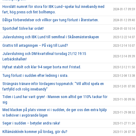
Hovslätt numret för stora för IBK Lund–spelar kul innebandy med
2024-01-17 09:59
fart, hög press och fint bolltempo.
Dåliga förberedelser och villkor gav tung förlust i återstarten.
2024-01-12 09:40
Sportchef Sölve har ordet!
2024-01-03 10:14
Julavslutning och IBK Lund till semifinal i Skånemästerskapen
2023-12-22 14:07
Grattis till antagningen – På väg till Lund?
2023-12-14 10:07
Julavslutning och DM-kvartsfinal torsdag 21/12 19.15
2023-12-14 09:39
Lerbäckshallen!
Hyfsat stabilt och klar 9-4 seger borta mot Fristad.
2023-12-12 11:50
Tung förlust i sudden efter ledning i sista.
2023-12-04 13:38
Strängnäs tränare inför lördagens toppmatch: "Vill alltid spela en
2023-12-01 07:00
fartfylld och rolig innebandy"
Tiden i Lund har varit grym! - Mannen som alltid ger 110% tackar för
2023-11-30 09:06
sig
Med klacken på plats vinner vi i sudden, de ger oss den extra hjälp
2023-11-29 08:52
vi behöver i avgörande lägen
Seger i sudden – betyder andra raka!
2023-11-27 11:24
Kíllámáskínén kommer på lördag, gör du?
2023-11-24 07:30