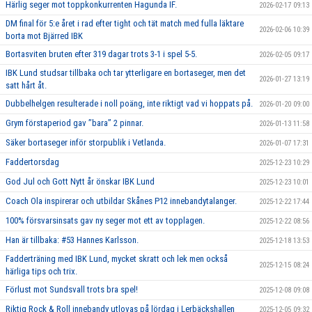
Härlig seger mot toppkonkurrenten Hagunda IF.
2026-02-17 09:13
DM final för 5:e året i rad efter tight och tät match med fulla läktare
2026-02-06 10:39
borta mot Bjärred IBK
Bortasviten bruten efter 319 dagar trots 3-1 i spel 5-5.
2026-02-05 09:17
IBK Lund studsar tillbaka och tar ytterligare en bortaseger, men det
2026-01-27 13:19
satt hårt åt.
Dubbelhelgen resulterade i noll poäng, inte riktigt vad vi hoppats på.
2026-01-20 09:00
Grym förstaperiod gav ’’bara’’ 2 pinnar.
2026-01-13 11:58
Säker bortaseger inför storpublik i Vetlanda.
2026-01-07 17:31
Faddertorsdag
2025-12-23 10:29
God Jul och Gott Nytt år önskar IBK Lund
2025-12-23 10:01
Coach Ola inspirerar och utbildar Skånes P12 innebandytalanger.
2025-12-22 17:44
100% försvarsinsats gav ny seger mot ett av topplagen.
2025-12-22 08:56
Han är tillbaka: #53 Hannes Karlsson.
2025-12-18 13:53
Fadderträning med IBK Lund, mycket skratt och lek men också
2025-12-15 08:24
härliga tips och trix.
Förlust mot Sundsvall trots bra spel!
2025-12-08 09:08
Riktig Rock & Roll innebandy utlovas på lördag i Lerbäckshallen
2025-12-05 09:32