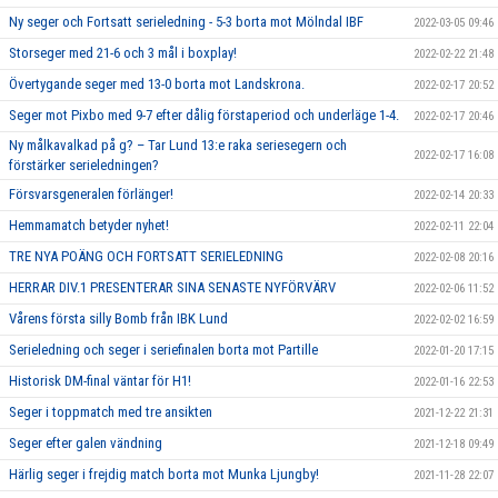
Ny seger och Fortsatt serieledning - 5-3 borta mot Mölndal IBF
2022-03-05 09:46
Storseger med 21-6 och 3 mål i boxplay!
2022-02-22 21:48
Övertygande seger med 13-0 borta mot Landskrona.
2022-02-17 20:52
Seger mot Pixbo med 9-7 efter dålig förstaperiod och underläge 1-4.
2022-02-17 20:46
Ny målkavalkad på g? – Tar Lund 13:e raka seriesegern och
2022-02-17 16:08
förstärker serieledningen?
Försvarsgeneralen förlänger!
2022-02-14 20:33
Hemmamatch betyder nyhet!
2022-02-11 22:04
TRE NYA POÄNG OCH FORTSATT SERIELEDNING
2022-02-08 20:16
HERRAR DIV.1 PRESENTERAR SINA SENASTE NYFÖRVÄRV
2022-02-06 11:52
Vårens första silly Bomb från IBK Lund
2022-02-02 16:59
Serieledning och seger i seriefinalen borta mot Partille
2022-01-20 17:15
Historisk DM-final väntar för H1!
2022-01-16 22:53
Seger i toppmatch med tre ansikten
2021-12-22 21:31
Seger efter galen vändning
2021-12-18 09:49
Härlig seger i frejdig match borta mot Munka Ljungby!
2021-11-28 22:07