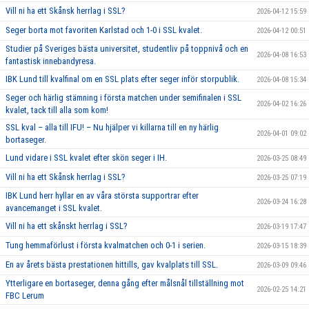
Vill ni ha ett Skånsk herrlag i SSL?
2026-04-12 15:59
Seger borta mot favoriten Karlstad och 1-0 i SSL kvalet.
2026-04-12 00:51
Studier på Sveriges bästa universitet, studentliv på toppnivå och en
2026-04-08 16:53
fantastisk innebandyresa.
IBK Lund till kvalfinal om en SSL plats efter seger inför storpublik.
2026-04-08 15:34
Seger och härlig stämning i första matchen under semifinalen i SSL
2026-04-02 16:26
kvalet, tack till alla som kom!
SSL kval – alla till IFU! – Nu hjälper vi killarna till en ny härlig
2026-04-01 09:02
bortaseger.
Lund vidare i SSL kvalet efter skön seger i IH.
2026-03-25 08:49
Vill ni ha ett Skånsk herrlag i SSL?
2026-03-25 07:19
IBK Lund herr hyllar en av våra största supportrar efter
2026-03-24 16:28
avancemanget i SSL kvalet.
Vill ni ha ett skånskt herrlag i SSL?
2026-03-19 17:47
Tung hemmaförlust i första kvalmatchen och 0-1 i serien.
2026-03-15 18:39
En av årets bästa prestationen hittills, gav kvalplats till SSL.
2026-03-09 09:46
Ytterligare en bortaseger, denna gång efter målsnål tillställning mot
2026-02-25 14:21
FBC Lerum