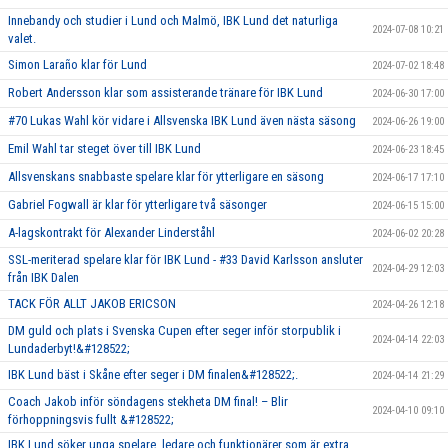
Innebandy och studier i Lund och Malmö, IBK Lund det naturliga
2024-07-08 10:21
valet.
Simon Laraño klar för Lund
2024-07-02 18:48
Robert Andersson klar som assisterande tränare för IBK Lund
2024-06-30 17:00
#70 Lukas Wahl kör vidare i Allsvenska IBK Lund även nästa säsong
2024-06-26 19:00
Emil Wahl tar steget över till IBK Lund
2024-06-23 18:45
Allsvenskans snabbaste spelare klar för ytterligare en säsong
2024-06-17 17:10
Gabriel Fogwall är klar för ytterligare två säsonger
2024-06-15 15:00
A-lagskontrakt för Alexander Linderståhl
2024-06-02 20:28
SSL-meriterad spelare klar för IBK Lund - #33 David Karlsson ansluter
2024-04-29 12:03
från IBK Dalen
TACK FÖR ALLT JAKOB ERICSON
2024-04-26 12:18
DM guld och plats i Svenska Cupen efter seger inför storpublik i
2024-04-14 22:03
Lundaderbyt!&#128522;
IBK Lund bäst i Skåne efter seger i DM finalen&#128522;.
2024-04-14 21:29
Coach Jakob inför söndagens stekheta DM final! – Blir
2024-04-10 09:10
förhoppningsvis fullt &#128522;
IBK Lund söker unga spelare, ledare och funktionärer som är extra