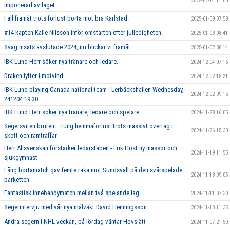
2025-02-14 11:00
imponerad av laget.
Fall framåt trots förlust borta mot bra Karlstad.
2025-01-09 07:58
#14 kapten Kalle Nilsson inför omstarten efter julledigheten.
2025-01-03 08:41
Svag insats avslutade 2024, nu blickar vi framåt.
2025-01-02 08:14
IBK Lund Herr söker nya tränare och ledare.
2024-12-04 07:16
Draken lyfter i motvind…
2024-12-02 18:31
IBK Lund playing Canada national team - Lerbäckshallen Wednesday,
2024-12-02 09:15
241204 19.30
IBK Lund Herr söker nya tränare, ledare och spelare.
2024-11-28 16:05
Segersviten bruten – tung hemmaförlust trots massivt övertag i
2024-11-26 15:30
skott och ramträffar
Herr Allsvenskan förstärker ledarstaben - Erik Höst ny massör och
2024-11-19 11:55
sjukgymnast
Lång bortamatch gav femte raka mot Sundsvall på den svårspelade
2024-11-18 09:05
parketten
Fantastisk innebandymatch mellan två spelande lag
2024-11-11 07:30
Segerintervju med vår nya målvakt David Henningsson.
2024-11-10 11:35
Andra segern i NHL veckan, på lördag väntar Hovslätt
2024-11-07 21:50