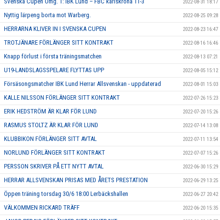
Svenska Cupen Omg. 1: IBK Lund – FBC karlskrona 11-3
2022-08-31 18:17
Nyttig lärpeng borta mot Warberg.
2022-08-25 09:28
HERRARNA KLIVER IN I SVENSKA CUPEN
2022-08-23 16:47
TROTJÄNARE FÖRLÄNGER SITT KONTRAKT
2022-08-16 16:46
Knapp förlust i första träningsmatchen
2022-08-13 07:21
U19-LANDSLAGSSPELARE FLYTTAS UPP
2022-08-05 15:12
Försäsongsmatcher IBK Lund Herrar Allsvenskan - uppdaterad
2022-08-01 15:03
KALLE NILSSON FÖRLÄNGER SITT KONTRAKT
2022-07-26 15:23
ERIK HEDSTRÖM ÄR KLAR FÖR LUND
2022-07-20 15:26
RASMUS STOLTZ ÄR KLAR FÖR LUND
2022-07-14 13:08
KLUBBIKON FÖRLÄNGER SITT AVTAL
2022-07-11 13:54
NORLUND FÖRLÄNGER SITT KONTRAKT
2022-07-07 15:26
PERSSON SKRIVER PÅ ETT NYTT AVTAL
2022-06-30 15:29
HERRAR ALLSVENSKAN PRISAS MED ÅRETS PRESTATION
2022-06-29 13:25
Öppen träning torsdag 30/6 18:00 Lerbäckshallen
2022-06-27 20:42
VÄLKOMMEN RICKARD TRÄFF
2022-06-20 15:35