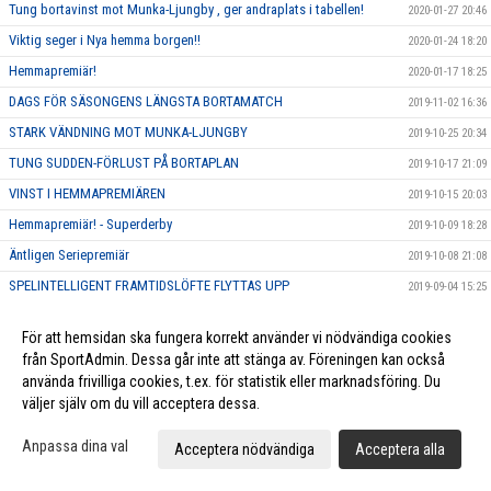
Tung bortavinst mot Munka-Ljungby , ger andraplats i tabellen!
2020-01-27 20:46
Viktig seger i Nya hemma borgen!!
2020-01-24 18:20
Hemmapremiär!
2020-01-17 18:25
DAGS FÖR SÄSONGENS LÄNGSTA BORTAMATCH
2019-11-02 16:36
STARK VÄNDNING MOT MUNKA-LJUNGBY
2019-10-25 20:34
TUNG SUDDEN-FÖRLUST PÅ BORTAPLAN
2019-10-17 21:09
VINST I HEMMAPREMIÄREN
2019-10-15 20:03
Hemmapremiär! - Superderby
2019-10-09 18:28
Äntligen Seriepremiär
2019-10-08 21:08
SPELINTELLIGENT FRAMTIDSLÖFTE FLYTTAS UPP
2019-09-04 15:25
LANDSLAGSMERITERAD MÅLVAKT TILL HERR ELIT
2019-08-29 15:00
För att hemsidan ska fungera korrekt använder vi nödvändiga cookies
KLUBBEN SATSAR VIDARE PÅ EGNA TALANGER
2019-08-27 18:00
från SportAdmin. Dessa går inte att stänga av. Föreningen kan också
TALANGFULL DUO SKRIVER NYA AVTAL
2019-08-09 19:03
använda frivilliga cookies, t.ex. för statistik eller marknadsföring. Du
väljer själv om du vill acceptera dessa.
POÄNGMASKIN ÄR KLAR FÖR LUND
2019-06-10 18:10
KRAFTFULL BACK ÄR KLAR FÖR HERR ELIT
2019-06-06 20:00
Anpassa dina val
Acceptera nödvändiga
Acceptera alla
KARAKTÄRSSPELARE BLIR FÖRSTA NYFÖRVÄRVET FÖR HERR ELIT
2019-06-05 11:49