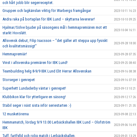
och hårt jobb blir segerreceptet.
Gruppen och lagkänslan viktig för Warbergs framgångar
2023-10-11 16:23
Andra raka på bortaplan för IBK Lund – skyttarna levererar!
2023-10-10 09:25
Hjalmar/Sölve bjuder på säsongens mål i hemmapremiären mot ett
2023-10-04 16:11
starkt Hovslätt.
Allsvensk debut, Filip Isacsson – ’’det gäller att steppa upp fysiskt
2023-09-28 18:00
och kvalitetsmässigt’’
Hemmapremiär!
2023-09-28 07:35
Vinst i allsvenska premiären för IBK Lund!
2023-09-25 08:40
Teambuilding helg 8-9/9 IBK Lund Elit Herrar Allsvenskan
2023-09-16 08:38
Storseger i genrepet
2023-09-16 07:59
Superhett Lundaderby väntar i genrepet!
2023-09-13 10:21
Klubbikon klar för ytterligare en säsong!
2023-09-12 17:26
Stabil seger i näst sista inför seriestarten :-)
2023-09-11 21:35
12 musketörerna
2023-09-08 22:13
Hemmamatch, lördag 9/9 13.00 Lerbäckshallen IBK Lund – Olofström
2023-09-06 16:49
IBK
Tuff, fartfylld och rolig match i Lerbäckshallen.
2023-09-01 13:29