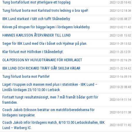
Tung bortaförlust mot ytterligare ett topplag
2022-12-20 10:45
Tung förlust borta mot Karlstad trots ledning o bra spel!
2022-12-12 18:34
IBK Lund starkast i tätt och tufft Skånederby
2022-12-05 08:27
Kniven på strupen för bägge lagen i lördagens lokalderby.
2022-12-02 11:42
HANNES KARLSSON ÅTERVÄNDER TILL LUND
2022-12-01 15:02
Seger för IBK Lund med Ola i båset och Hjalmar på plan.
2022-11-29 13:52
Klar förlust mot Höllviken i Skånederbyt.
2022-11-25 12:31
OLA PERSSON NY HUVUDTRÄNARE FÖR HERRLAGET
2022-11-22 16:29
IBK LUND OCH RICKARD TRÄFF GÅR SKILDA VÄGAR
2022-11-22 14:42
Tung förlust borta mot Partille!
2022-11-16 09:19
Läget i truppen och mannen med plus i statistiken - IBK Lund –
2022-10-20 08:48
Lindås lördagen 23/10 13.00 i Lerbäck
Fortsatt tungt resultatmässigt, men 7 mål framåt bådar gott för
2022-10-19 11:14
framtiden.
Coach Jakob Eriksson berättar om matchförberedelserna för
2022-10-13 11:38
lördagens sargvakter.
Coach Jakob inför lördagens match, 8/10 13.00 Lerbäckshallen, IBK
2022-10-07 11:45
Lund – Warberg IC.