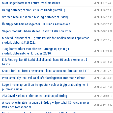
Skön seger borta mot Lerum i veckomatchen
2024-11-07 16:45
Härlig bortaseger mot Lerum en Onsdagskväll :-)
2024-11-06 22:38
Stormig resa slutar med blytung bortaseger i Visby
2024-11-04 17:00
Övertygande hemmaseger för IBK Lund i Allsvenskan
2024-10-29 17:03
Seger i moderklubbsmatchen – tack till alla som kom!
2024-10-28 13:22
Moderklubbsmatchen – gratis inträde för medlemmarna i spelarnas
2024-10-22 17:55
moderklubbar &#128522;.
Tung bortaförlust mot effektivt Strängnäs, nya tag i
2024-10-17 20:01
moderklubbsmatchen lördagen 26/10.
Erik Risberg åter till Lerbäckshallen när hans Hässelby kommer på
2024-10-02 10:53
besök
Knapp förlust i första hemmamatchen i Arenan mot bra Karlstad IBF
2024-09-30 16:25
Premiärmålskytten Emil Wahl inför lördagens match mot Karlstad
2024-09-26 14:48
Seger i hemmapremiären, tempostark och svängig drabbning helt i
2024-09-23 17:55
publikens smak.
#33 David Karlsson inför seriepremiären på lördag
2024-09-20 09:15
Allsvensk elitmatch i arenan på lördag – Sportchef Sölve summerar
2024-09-19 10:30
#silly och försäsongen