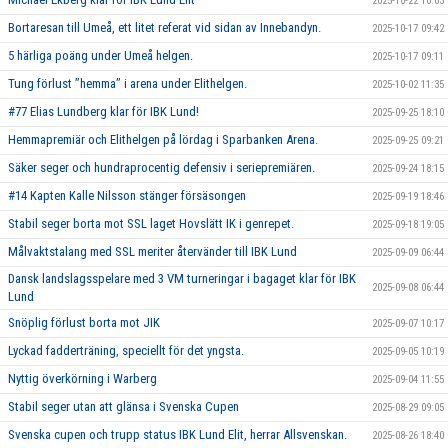
2025-10-22 10:03
Bortaresan till Umeå, ett litet referat vid sidan av Innebandyn.
2025-10-17 09:42
5 härliga poäng under Umeå helgen.
2025-10-17 09:11
Tung förlust ’’hemma’’ i arena under Elithelgen.
2025-10-02 11:35
#77 Elias Lundberg klar för IBK Lund!
2025-09-25 18:10
Hemmapremiär och Elithelgen på lördag i Sparbanken Arena.
2025-09-25 09:21
Säker seger och hundraprocentig defensiv i seriepremiären.
2025-09-24 18:15
#14 Kapten Kalle Nilsson stänger försäsongen
2025-09-19 18:46
Stabil seger borta mot SSL laget Hovslätt IK i genrepet.
2025-09-18 19:05
Målvaktstalang med SSL meriter återvänder till IBK Lund
2025-09-09 06:44
Dansk landslagsspelare med 3 VM turneringar i bagaget klar för IBK
2025-09-08 06:44
Lund
Snöplig förlust borta mot JIK
2025-09-07 10:17
Lyckad fadderträning, speciellt för det yngsta.
2025-09-05 10:19
Nyttig överkörning i Warberg
2025-09-04 11:55
Stabil seger utan att glänsa i Svenska Cupen
2025-08-29 09:05
Svenska cupen och trupp status IBK Lund Elit, herrar Allsvenskan.
2025-08-26 18:40