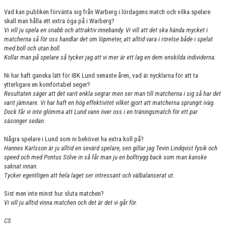
Vad kan publiken förvänta sig från Warberg i lördagens match och vilka spelare
skall man hålla ett extra öga på i Warberg?
Vi vill ju spela en snabb och attraktiv innebandy. Vi vill att det ska hända mycket i
matcherna så för oss handlar det om löpmeter, att alltid vara i rörelse både i spelat
med boll och utan boll.
Kollar man på spelare så tycker jag att vi mer är ett lag en dem enskilda individerna.
Ni har haft ganska lätt för IBK Lund senaste åren, vad är nycklarna för att ta
ytterligare en komfortabel seger?
Resultaten säger att det varit enkla segrar men ser man till matcherna i sig så har det
varit jämnare. Vi har haft en hög effektivitet vilket gjort att matcherna sprungit iväg.
Dock får vi inte glömma att Lund vann över oss i en träningsmatch för ett par
säsonger sedan.
Några spelare i Lund som ni behöver ha extra koll på?
Hannes Karlsson är ju alltid en sevärd spelare, sen gillar jag Tevin Lindqvist fysik och
speed och med Pontus Sölve in så får man ju en bolltrygg back som man kanske
saknat innan.
Tycker egentligen att hela laget ser intressant och välbalanserat ut.
Sist men inte minst hur sluta matchen?
Vi vill ju alltid vinna matchen och det är det vi går för.
CS