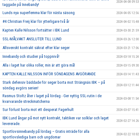
2024-04-08 09:53
taggade på Innebandy!
Lunds nya superfemma klar för nästa säsong
2024-04-05 12:56
#4 Christian Freij klar för ytterligare två år
2024-04-02 15:48
Kapten Kalle Nilsson fortsätter i IBK Lund
2024-03-30 21:59
SSL-MÅLVAKT ANSLUTER TILL LUND
2024-03-26 12:00
Allsvenskt kontrakt säkrat efter klar seger
2024-03-21 17:06
Innebandy och studier på toppnivå!
2024-03-18 15:24
Alla i laget har olika roller, min är att göra mål
2024-03-15 09:30
KAPTEN KALLE NILSSON INFÖR SÖNDAGENS AVGÖRANDE
2024-03-14 11:43
Stark defensiv bäddade för seger borta mot Strängnäs IBK – på
2024-03-12 11:44
söndag avgörs serien!
Rasmus Stoltz åter i laget på lördag - Ger nyttig SSL-rutin i de
2024-03-08 11:54
kvarvarande streckmatcherna
Sur förlust borta mot ett desperat Fagerhult
2024-03-07 15:41
IBK Lund ångar på mot nytt kontrakt, taktiken var solklar och laget
2024-02-27 14:26
levererade.
Sportlovsinnebandy på lördag – Gratis inträde för alla
2024-02-22 10:02
sportlovslediga barn och ungdomar