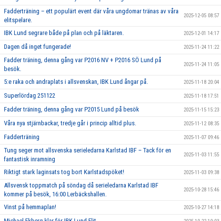
Fadderträning – ett populärt event där våra ungdomar tränas av våra
2025-12-05 08:57
elitspelare.
IBK Lund segrare både på plan och på läktaren.
2025-12-01 14:17
Dagen då inget fungerade!
2025-11-24 11:22
Fadder träning, denna gång var P2016 NV + P2016 SÖ Lund på
2025-11-24 11:05
besök.
5:e raka och andraplats i allsvenskan, IBK Lund ångar på.
2025-11-18 20:04
Superlördag 251122
2025-11-18 17:51
Fadder träning, denna gång var P2015 Lund på besök
2025-11-15 15:23
Våra nya stjärnbackar, tredje går i princip alltid plus.
2025-11-12 08:35
Fadderträning
2025-11-07 09:46
Tung seger mot allsvenska serieledarna Karlstad IBF – Tack för en
2025-11-03 11:55
fantastisk inramning
Riktigt stark laginsats tog bort Karlstadspöket!
2025-11-03 09:38
Allsvensk toppmatch på söndag då serieledarna Karlstad IBF
2025-10-28 15:46
kommer på besök, 16:00 Lerbäckshallen.
Vinst på hemmaplan!
2025-10-27 14:18
Michael Ekberg klar för IBK Lund Elit