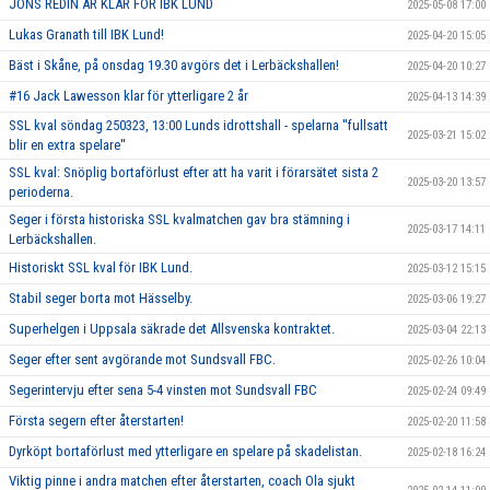
JÖNS REDIN ÄR KLAR FÖR IBK LUND
2025-05-08 17:00
Lukas Granath till IBK Lund!
2025-04-20 15:05
Bäst i Skåne, på onsdag 19.30 avgörs det i Lerbäckshallen!
2025-04-20 10:27
#16 Jack Lawesson klar för ytterligare 2 år
2025-04-13 14:39
SSL kval söndag 250323, 13:00 Lunds idrottshall - spelarna ''fullsatt
2025-03-21 15:02
blir en extra spelare''
SSL kval: Snöplig bortaförlust efter att ha varit i förarsätet sista 2
2025-03-20 13:57
perioderna.
Seger i första historiska SSL kvalmatchen gav bra stämning i
2025-03-17 14:11
Lerbäckshallen.
Historiskt SSL kval för IBK Lund.
2025-03-12 15:15
Stabil seger borta mot Hässelby.
2025-03-06 19:27
Superhelgen i Uppsala säkrade det Allsvenska kontraktet.
2025-03-04 22:13
Seger efter sent avgörande mot Sundsvall FBC.
2025-02-26 10:04
Segerintervju efter sena 5-4 vinsten mot Sundsvall FBC
2025-02-24 09:49
Första segern efter återstarten!
2025-02-20 11:58
Dyrköpt bortaförlust med ytterligare en spelare på skadelistan.
2025-02-18 16:24
Viktig pinne i andra matchen efter återstarten, coach Ola sjukt