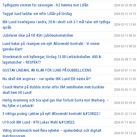
Tydligaste vinsten för säsongen - 9-2 hemma mot Lillån
2024-02-20 08:38
Taggat lund laddar om inför Lillån på lördag.
2024-02-15 14:15
IBK Lund överlägsna I andra, 20-8 i skott och 3-1 mål talar sitt tydliga
2024-02-15 13:40
språk.
Jubilaren ökar på till 454 i jubileumsmatchen.
2024-02-13 08:55
Lund hakar på i kampen om nytt Allsvenskt kontrakt - Vi vinner
2024-02-13 08:50
ganska klart!
Streckmatch och hyllningar, lördag 13.00 Lerbäckshallen. 400 A-
2024-02-08 11:58
lagsmatcher – RESPEKT!
GUSTAV LINDAHL ÄR KLAR FÖR LUND PÅ DUBBELLICENS
2024-02-07 11:45
Nu skall det avgöras – var spelar IBK Lund Elit nästa år?
2024-02-05 15:00
Coach Martin på dubbla stolar inför DM semifinalen men bucklan
2024-02-05 11:55
skall hem till Lund!
Härlig inramning och bra spel gav klar förlust borta mot Warberg. –
2024-02-05 09:01
Nu fyller vi Lerbäck!
3 viktiga poäng i jakten på nytt Allsvenskt kontrakt &#128522;!
2024-01-22 12:03
U19 och IBK Lund - #70 Lukas Wahl &#128522;
2024-01-19 08:51
Viktig streckmatch med flera nyheter – spelardebut och digitalt
2024-01-18 13:26
matchprogram.