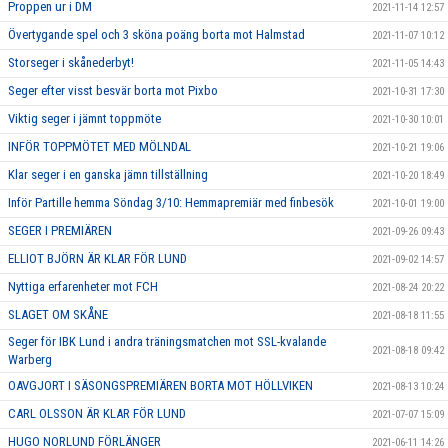
Proppen ur i DM
2021-11-14 12:57
Övertygande spel och 3 sköna poäng borta mot Halmstad
2021-11-07 10:12
Storseger i skånederbyt!
2021-11-05 14:43
Seger efter visst besvär borta mot Pixbo
2021-10-31 17:30
Viktig seger i jämnt toppmöte
2021-10-30 10:01
INFÖR TOPPMÖTET MED MÖLNDAL
2021-10-21 19:06
Klar seger i en ganska jämn tillställning
2021-10-20 18:49
Inför Partille hemma Söndag 3/10: Hemmapremiär med finbesök
2021-10-01 19:00
SEGER I PREMIÄREN
2021-09-26 09:43
ELLIOT BJÖRN ÄR KLAR FÖR LUND
2021-09-02 14:57
Nyttiga erfarenheter mot FCH
2021-08-24 20:22
SLAGET OM SKÅNE
2021-08-18 11:55
Seger för IBK Lund i andra träningsmatchen mot SSL-kvalande
2021-08-18 09:42
Warberg
OAVGJORT I SÄSONGSPREMIÄREN BORTA MOT HÖLLVIKEN
2021-08-13 10:24
CARL OLSSON ÄR KLAR FÖR LUND
2021-07-07 15:09
HUGO NORLUND FÖRLÄNGER
2021-06-11 14:26