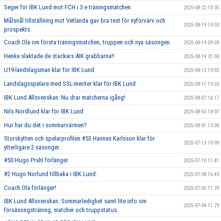
Seger för IBK Lund mot FCH i 3:e träningsmatchen.
2025-08-22 10:35
Målsnål tillställning mot Vetlanda gav bra test för nyförvärv och
2025-08-19 19:03
prospekts.
Coach Ola om första träningsmatchen, truppen och nya säsongen.
2025-08-19 09:09
Henke slaktade de stackars AIK grabbarna!!
2025-08-14 21:00
U19-landslagsman klar för IBK Lund
2025-08-12 19:02
Landslagsspelare med SSL-meriter klar för IBK Lund
2025-08-11 19:03
IBK Lund Allsvenskan: Nu drar matcherna igång!
2025-08-07 14:17
Nils Nordlund klar för IBK Lund
2025-08-03 18:07
Hur har du det i sommarvärmen?
2025-08-01 13:00
Storskytten och spelarprofilen #53 Hannes Karlsson klar för
2025-07-13 10:00
ytterligare 2 säsonger.
#50 Hugo Prahl förlänger.
2025-07-10 11:41
#2 Hugo Norlund tillbaka i IBK Lund.
2025-07-08 16:49
Coach Ola förlänger!
2025-07-05 11:39
IBK Lund Allsvenskan: Sommarledighet samt lite info om
2025-07-04 11:29
försäsongsträning, matcher och truppstatus.