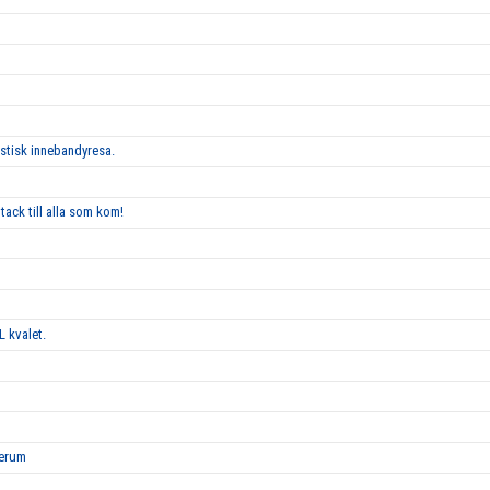
astisk innebandyresa.
tack till alla som kom!
L kvalet.
Lerum