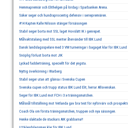
Hemmapremiär och Elithelgen på lördag i Sparbanken Arena.
Säker seger och hundraprocentig defensiv i seriepremiären.
#14 Kapten Kalle Nilsson stänger försäsongen
Stabil seger borta mot SSL laget Hovslätt IK i genrepet.
Målvaktstalang med SSL meriter återvänder till IBK Lund
Dansk landslagsspelare med 3 VM turneringar i bagaget klar för IBK Lund
Snöplig förlust borta mot JIK
Lyckad fadderträning, speciellt för det yngsta.
Nyttig överkörning i Warberg
Stabil seger utan att glänsa i Svenska Cupen
Svenska cupen och trupp status IBK Lund Elit, herrar Allsvenskan.
Seger för IBK Lund mot FCH i 3:e träningsmatchen.
Målsnål tillställning mot Vetlanda gav bra test för nyförvärv och prospekts
Coach Ola om första träningsmatchen, truppen och nya säsongen.
Henke slaktade de stackars AIK grabbarna!!
U19-landslagsman klar för IBK Lund