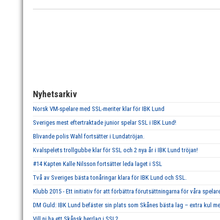
Nyhetsarkiv
Norsk VM-spelare med SSL-meriter klar för IBK Lund
Sveriges mest eftertraktade junior spelar SSL i IBK Lund!
Blivande polis Wahl fortsätter i Lundatröjan.
Kvalspelets trollgubbe klar för SSL och 2 nya år i IBK Lund tröjan!
#14 Kapten Kalle Nilsson fortsätter leda laget i SSL
Två av Sveriges bästa tonåringar klara för IBK Lund och SSL.
Klubb 2015 - Ett initiativ för att förbättra förutsättningarna för våra spelar
DM Guld: IBK Lund befäster sin plats som Skånes bästa lag – extra kul me
Vill ni ha ett Skånsk herrlag i SSL?