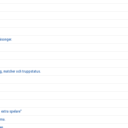
säsonger.
g, matcher och truppstatus.
 extra spelare''
rna.
en.