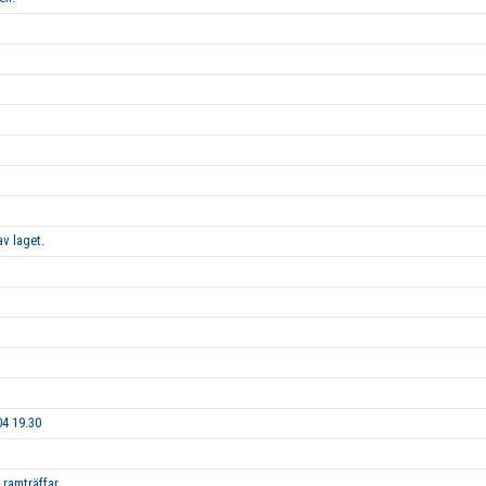
av laget.
04 19.30
 ramträffar