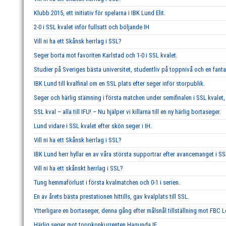
Klubb 2015, ett initiativ för spelarna i IBK Lund Elit.
2-0 i SSL kvalet inför fullsatt och böljande IH
Vill ni ha ett Skånsk herrlag i SSL?
Seger borta mot favoriten Karlstad och 1-0 i SSL kvalet.
Studier på Sveriges bästa universitet, studentliv på toppnivå och en fant
IBK Lund till kvalfinal om en SSL plats efter seger inför storpublik.
Seger och härlig stämning i första matchen under semifinalen i SSL kvalet, 
SSL kval – alla till IFU! – Nu hjälper vi killarna till en ny härlig bortaseger.
Lund vidare i SSL kvalet efter skön seger i IH.
Vill ni ha ett Skånsk herrlag i SSL?
IBK Lund herr hyllar en av våra största supportrar efter avancemanget i SS
Vill ni ha ett skånskt herrlag i SSL?
Tung hemmaförlust i första kvalmatchen och 0-1 i serien.
En av årets bästa prestationen hittills, gav kvalplats till SSL.
Ytterligare en bortaseger, denna gång efter målsnål tillställning mot FBC 
Härlig seger mot toppkonkurrenten Hagunda IF.