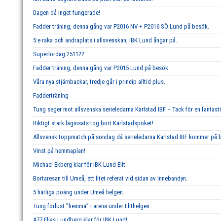
Dagen då inget fungerade!
Fadder träning, denna gång var P2016 NV + P2016 SÖ Lund på besök.
5:e raka och andraplats i allsvenskan, IBK Lund ångar på.
Superlördag 251122
Fadder träning, denna gång var P2015 Lund på besök
Våra nya stjärnbackar, tredje går i princip alltid plus.
Fadderträning
Tung seger mot allsvenska serieledarna Karlstad IBF – Tack för en fantast
Riktigt stark laginsats tog bort Karlstadspöket!
Allsvensk toppmatch på söndag då serieledarna Karlstad IBF kommer på b
Vinst på hemmaplan!
Michael Ekberg klar för IBK Lund Elit
Bortaresan till Umeå, ett litet referat vid sidan av Innebandyn.
5 härliga poäng under Umeå helgen.
Tung förlust ’’hemma’’ i arena under Elithelgen.
#77 Elias Lundberg klar för IBK Lund!