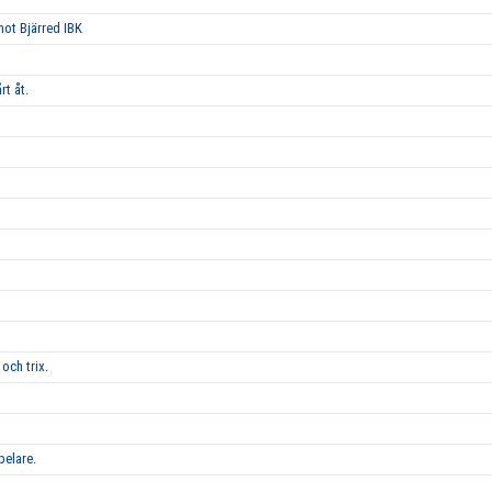
 mot Bjärred IBK
rt åt.
och trix.
pelare.