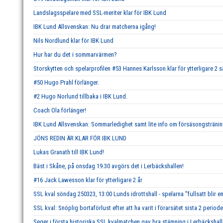
Landslagsspelare med SSL-meriter klar för IBK Lund
IBK Lund Allsvenskan: Nu drar matcherna igång!
Nils Nordlund klar för IBK Lund
Hur har du det i sommarvärmen?
Storskytten och spelarprofilen #53 Hannes Karlsson klar för ytterligare 2 
#50 Hugo Prahl förlänger.
#2 Hugo Norlund tillbaka i IBK Lund.
Coach Ola förlänger!
IBK Lund Allsvenskan: Sommarledighet samt lite info om försäsongstränin
JÖNS REDIN ÄR KLAR FÖR IBK LUND
Lukas Granath till IBK Lund!
Bäst i Skåne, på onsdag 19.30 avgörs det i Lerbäckshallen!
#16 Jack Lawesson klar för ytterligare 2 år
SSL kval söndag 250323, 13:00 Lunds idrottshall - spelarna ''fullsatt blir en
SSL kval: Snöplig bortaförlust efter att ha varit i förarsätet sista 2 periode
Seger i första historiska SSL kvalmatchen gav bra stämning i Lerbäckshall