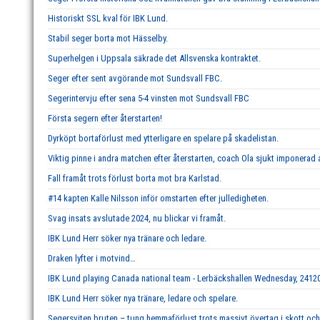
Historiskt SSL kval för IBK Lund.
Stabil seger borta mot Hässelby.
Superhelgen i Uppsala säkrade det Allsvenska kontraktet.
Seger efter sent avgörande mot Sundsvall FBC.
Segerintervju efter sena 5-4 vinsten mot Sundsvall FBC
Första segern efter återstarten!
Dyrköpt bortaförlust med ytterligare en spelare på skadelistan.
Viktig pinne i andra matchen efter återstarten, coach Ola sjukt imponerad 
Fall framåt trots förlust borta mot bra Karlstad.
#14 kapten Kalle Nilsson inför omstarten efter julledigheten.
Svag insats avslutade 2024, nu blickar vi framåt.
IBK Lund Herr söker nya tränare och ledare.
Draken lyfter i motvind…
IBK Lund playing Canada national team - Lerbäckshallen Wednesday, 2412
IBK Lund Herr söker nya tränare, ledare och spelare.
Segersviten bruten – tung hemmaförlust trots massivt övertag i skott och