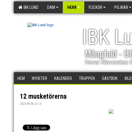
IBK LUND
DAM
HERR
FLICKOR
POJKAR
IBK L
Mångfald - Gl
Herrar Allsvenskan 
HEM
NYHETER
KALENDER
TRUPPEN
GÄSTBOK
BIL
12 musketörerna
2023-09-08 22:13