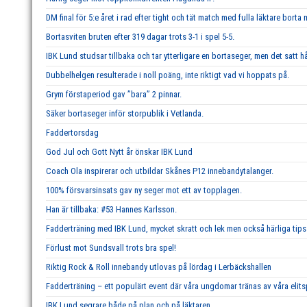
DM final för 5:e året i rad efter tight och tät match med fulla läktare borta
Bortasviten bruten efter 319 dagar trots 3-1 i spel 5-5.
IBK Lund studsar tillbaka och tar ytterligare en bortaseger, men det satt hå
Dubbelhelgen resulterade i noll poäng, inte riktigt vad vi hoppats på.
Grym förstaperiod gav ’’bara’’ 2 pinnar.
Säker bortaseger inför storpublik i Vetlanda.
Faddertorsdag
God Jul och Gott Nytt år önskar IBK Lund
Coach Ola inspirerar och utbildar Skånes P12 innebandytalanger.
100% försvarsinsats gav ny seger mot ett av topplagen.
Han är tillbaka: #53 Hannes Karlsson.
Fadderträning med IBK Lund, mycket skratt och lek men också härliga tips 
Förlust mot Sundsvall trots bra spel!
Riktig Rock & Roll innebandy utlovas på lördag i Lerbäckshallen
Fadderträning – ett populärt event där våra ungdomar tränas av våra elits
IBK Lund segrare både på plan och på läktaren.