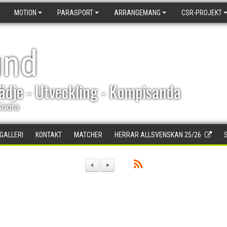
MOTION
PARASPORT
ARRANGEMANG
CSR-PROJEKT
und
ädje - Utveckling - Kompisanda
Södra
DGALLERI
KONTAKT
MATCHER
HERRAR ALLSVENSKAN 25/26
<
>