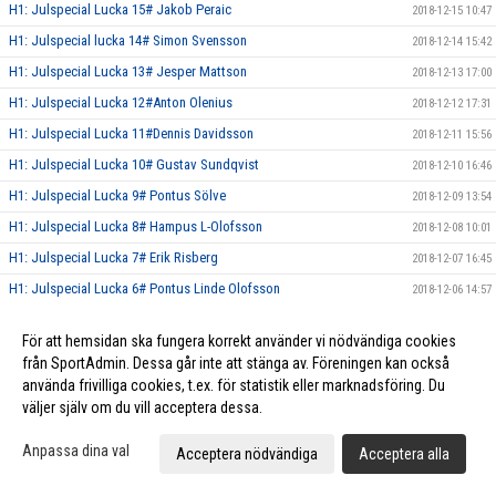
H1: Julspecial Lucka 15# Jakob Peraic
2018-12-15 10:47
H1: Julspecial lucka 14# Simon Svensson
2018-12-14 15:42
H1: Julspecial Lucka 13# Jesper Mattson
2018-12-13 17:00
H1: Julspecial Lucka 12#Anton Olenius
2018-12-12 17:31
H1: Julspecial Lucka 11#Dennis Davidsson
2018-12-11 15:56
H1: Julspecial Lucka 10# Gustav Sundqvist
2018-12-10 16:46
H1: Julspecial Lucka 9# Pontus Sölve
2018-12-09 13:54
H1: Julspecial Lucka 8# Hampus L-Olofsson
2018-12-08 10:01
H1: Julspecial Lucka 7# Erik Risberg
2018-12-07 16:45
H1: Julspecial Lucka 6# Pontus Linde Olofsson
2018-12-06 14:57
H1: Julspecial Lucka 5# Elias Persson
2018-12-05 17:55
För att hemsidan ska fungera korrekt använder vi nödvändiga cookies
H1: Julspecial Lucka 4# Patrik Liimatainen
2018-12-04 16:37
från SportAdmin. Dessa går inte att stänga av. Föreningen kan också
H1: Julspecial Lucka 3# Hugo Norlund
2018-12-03 07:21
använda frivilliga cookies, t.ex. för statistik eller marknadsföring. Du
väljer själv om du vill acceptera dessa.
H1: Julspecial Lucka 2# Simon Lindblad
2018-12-02 11:18
H1: Julspecial Lucka 1# Jesper Nilsson
2018-12-01 11:59
Anpassa dina val
Acceptera nödvändiga
Acceptera alla
Herr Elit släpper Julkalender!
2018-11-28 21:41