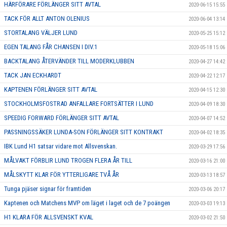
HÄRFÖRARE FÖRLÄNGER SITT AVTAL
2020-06-15 15:55
TACK FÖR ALLT ANTON OLENIUS
2020-06-04 13:14
STORTALANG VÄLJER LUND
2020-05-25 15:12
EGEN TALANG FÅR CHANSEN I DIV.1
2020-05-18 15:06
BACKTALANG ÅTERVÄNDER TILL MODERKLUBBEN
2020-04-27 14:42
TACK JAN ECKHARDT
2020-04-22 12:17
KAPTENEN FÖRLÄNGER SITT AVTAL
2020-04-15 12:30
STOCKHOLMSFOSTRAD ANFALLARE FORTSÄTTER I LUND
2020-04-09 18:30
SPEEDIG FORWARD FÖRLÄNGER SITT AVTAL
2020-04-07 14:52
PASSNINGSSÄKER LUNDA-SON FÖRLÄNGER SITT KONTRAKT
2020-04-02 18:35
IBK Lund H1 satsar vidare mot Allsvenskan.
2020-03-29 17:56
MÅLVAKT FÖRBLIR LUND TROGEN FLERA ÅR TILL
2020-03-16 21:00
MÅLSKYTT KLAR FÖR YTTERLIGARE TVÅ ÅR
2020-03-13 18:57
Tunga pjäser signar för framtiden
2020-03-06 20:17
Kaptenen och Matchens MVP om läget i laget och de 7 poängen
2020-03-03 19:13
H1 KLARA FÖR ALLSVENSKT KVAL
2020-03-02 21:50