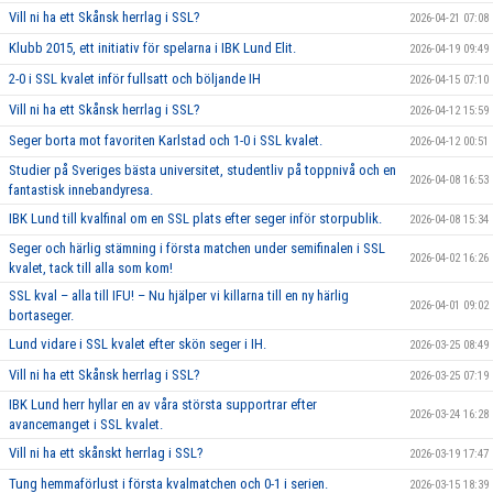
Vill ni ha ett Skånsk herrlag i SSL?
2026-04-21 07:08
Klubb 2015, ett initiativ för spelarna i IBK Lund Elit.
2026-04-19 09:49
2-0 i SSL kvalet inför fullsatt och böljande IH
2026-04-15 07:10
Vill ni ha ett Skånsk herrlag i SSL?
2026-04-12 15:59
Seger borta mot favoriten Karlstad och 1-0 i SSL kvalet.
2026-04-12 00:51
Studier på Sveriges bästa universitet, studentliv på toppnivå och en
2026-04-08 16:53
fantastisk innebandyresa.
IBK Lund till kvalfinal om en SSL plats efter seger inför storpublik.
2026-04-08 15:34
Seger och härlig stämning i första matchen under semifinalen i SSL
2026-04-02 16:26
kvalet, tack till alla som kom!
SSL kval – alla till IFU! – Nu hjälper vi killarna till en ny härlig
2026-04-01 09:02
bortaseger.
Lund vidare i SSL kvalet efter skön seger i IH.
2026-03-25 08:49
Vill ni ha ett Skånsk herrlag i SSL?
2026-03-25 07:19
IBK Lund herr hyllar en av våra största supportrar efter
2026-03-24 16:28
avancemanget i SSL kvalet.
Vill ni ha ett skånskt herrlag i SSL?
2026-03-19 17:47
Tung hemmaförlust i första kvalmatchen och 0-1 i serien.
2026-03-15 18:39