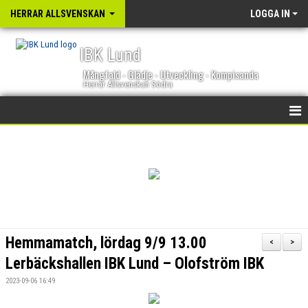
HERRAR ALLSVENSKAN
LOGGA IN
IBK Lund
Mångfald - Glädje - Utveckling - Kompisanda
Herrar Allsvenskan Södra
HEM
NYHETER
KALENDER
TRUPPEN
Hemmamatch, lördag 9/9 13.00
<
>
GÄSTBOK
Lerbäckshallen IBK Lund – Olofström IBK
2023-09-06 16:49
BILDGALLERI