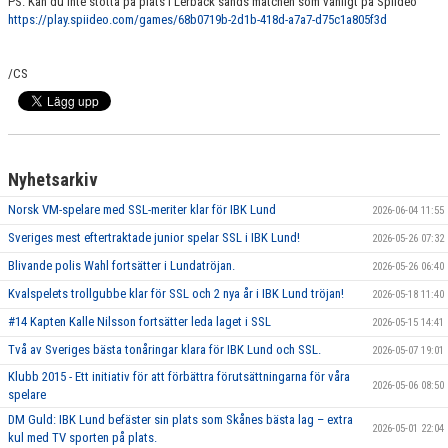
PS. Kan du inte stötta på plats i Lerbäck sänds matchen som vanligt på Spiideo
https://play.spiideo.com/games/68b0719b-2d1b-418d-a7a7-d75c1a805f3d
/CS
Nyhetsarkiv
Norsk VM-spelare med SSL-meriter klar för IBK Lund
2026-06-04 11:55
Sveriges mest eftertraktade junior spelar SSL i IBK Lund!
2026-05-26 07:32
Blivande polis Wahl fortsätter i Lundatröjan.
2026-05-26 06:40
Kvalspelets trollgubbe klar för SSL och 2 nya år i IBK Lund tröjan!
2026-05-18 11:40
#14 Kapten Kalle Nilsson fortsätter leda laget i SSL
2026-05-15 14:41
Två av Sveriges bästa tonåringar klara för IBK Lund och SSL.
2026-05-07 19:01
Klubb 2015 - Ett initiativ för att förbättra förutsättningarna för våra
2026-05-06 08:50
spelare
DM Guld: IBK Lund befäster sin plats som Skånes bästa lag – extra
2026-05-01 22:04
kul med TV sporten på plats.