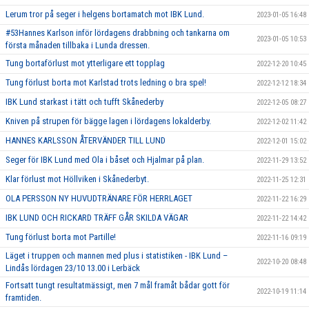
Lerum tror på seger i helgens bortamatch mot IBK Lund.
2023-01-05 16:48
#53Hannes Karlson inför lördagens drabbning och tankarna om
2023-01-05 10:53
första månaden tillbaka i Lunda dressen.
Tung bortaförlust mot ytterligare ett topplag
2022-12-20 10:45
Tung förlust borta mot Karlstad trots ledning o bra spel!
2022-12-12 18:34
IBK Lund starkast i tätt och tufft Skånederby
2022-12-05 08:27
Kniven på strupen för bägge lagen i lördagens lokalderby.
2022-12-02 11:42
HANNES KARLSSON ÅTERVÄNDER TILL LUND
2022-12-01 15:02
Seger för IBK Lund med Ola i båset och Hjalmar på plan.
2022-11-29 13:52
Klar förlust mot Höllviken i Skånederbyt.
2022-11-25 12:31
OLA PERSSON NY HUVUDTRÄNARE FÖR HERRLAGET
2022-11-22 16:29
IBK LUND OCH RICKARD TRÄFF GÅR SKILDA VÄGAR
2022-11-22 14:42
Tung förlust borta mot Partille!
2022-11-16 09:19
Läget i truppen och mannen med plus i statistiken - IBK Lund –
2022-10-20 08:48
Lindås lördagen 23/10 13.00 i Lerbäck
Fortsatt tungt resultatmässigt, men 7 mål framåt bådar gott för
2022-10-19 11:14
framtiden.