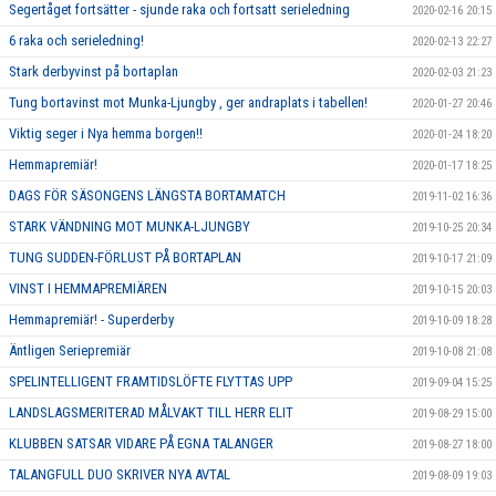
Segertåget fortsätter - sjunde raka och fortsatt serieledning
2020-02-16 20:15
6 raka och serieledning!
2020-02-13 22:27
Stark derbyvinst på bortaplan
2020-02-03 21:23
Tung bortavinst mot Munka-Ljungby , ger andraplats i tabellen!
2020-01-27 20:46
Viktig seger i Nya hemma borgen!!
2020-01-24 18:20
Hemmapremiär!
2020-01-17 18:25
DAGS FÖR SÄSONGENS LÄNGSTA BORTAMATCH
2019-11-02 16:36
STARK VÄNDNING MOT MUNKA-LJUNGBY
2019-10-25 20:34
TUNG SUDDEN-FÖRLUST PÅ BORTAPLAN
2019-10-17 21:09
VINST I HEMMAPREMIÄREN
2019-10-15 20:03
Hemmapremiär! - Superderby
2019-10-09 18:28
Äntligen Seriepremiär
2019-10-08 21:08
SPELINTELLIGENT FRAMTIDSLÖFTE FLYTTAS UPP
2019-09-04 15:25
LANDSLAGSMERITERAD MÅLVAKT TILL HERR ELIT
2019-08-29 15:00
KLUBBEN SATSAR VIDARE PÅ EGNA TALANGER
2019-08-27 18:00
TALANGFULL DUO SKRIVER NYA AVTAL
2019-08-09 19:03