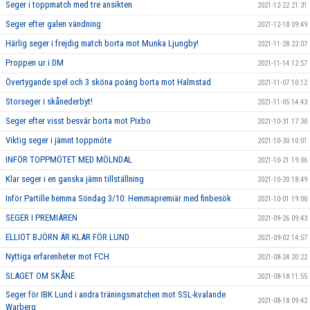
Seger i toppmatch med tre ansikten
2021-12-22 21:31
Seger efter galen vändning
2021-12-18 09:49
Härlig seger i frejdig match borta mot Munka Ljungby!
2021-11-28 22:07
Proppen ur i DM
2021-11-14 12:57
Övertygande spel och 3 sköna poäng borta mot Halmstad
2021-11-07 10:12
Storseger i skånederbyt!
2021-11-05 14:43
Seger efter visst besvär borta mot Pixbo
2021-10-31 17:30
Viktig seger i jämnt toppmöte
2021-10-30 10:01
INFÖR TOPPMÖTET MED MÖLNDAL
2021-10-21 19:06
Klar seger i en ganska jämn tillställning
2021-10-20 18:49
Inför Partille hemma Söndag 3/10: Hemmapremiär med finbesök
2021-10-01 19:00
SEGER I PREMIÄREN
2021-09-26 09:43
ELLIOT BJÖRN ÄR KLAR FÖR LUND
2021-09-02 14:57
Nyttiga erfarenheter mot FCH
2021-08-24 20:22
SLAGET OM SKÅNE
2021-08-18 11:55
Seger för IBK Lund i andra träningsmatchen mot SSL-kvalande
2021-08-18 09:42
Warberg