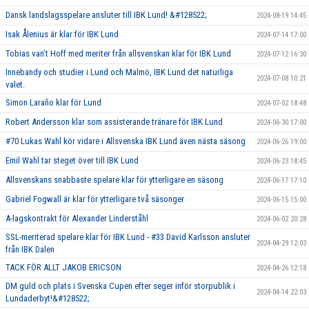
Dansk landslagsspelare ansluter till IBK Lund! &#128522;
2024-08-19 14:45
Isak Ålenius är klar för IBK Lund
2024-07-14 17:00
Tobias van’t Hoff med meriter från allsvenskan klar för IBK Lund
2024-07-12 16:30
Innebandy och studier i Lund och Malmö, IBK Lund det naturliga
2024-07-08 10:21
valet.
Simon Laraño klar för Lund
2024-07-02 18:48
Robert Andersson klar som assisterande tränare för IBK Lund
2024-06-30 17:00
#70 Lukas Wahl kör vidare i Allsvenska IBK Lund även nästa säsong
2024-06-26 19:00
Emil Wahl tar steget över till IBK Lund
2024-06-23 18:45
Allsvenskans snabbaste spelare klar för ytterligare en säsong
2024-06-17 17:10
Gabriel Fogwall är klar för ytterligare två säsonger
2024-06-15 15:00
A-lagskontrakt för Alexander Linderståhl
2024-06-02 20:28
SSL-meriterad spelare klar för IBK Lund - #33 David Karlsson ansluter
2024-04-29 12:03
från IBK Dalen
TACK FÖR ALLT JAKOB ERICSON
2024-04-26 12:18
DM guld och plats i Svenska Cupen efter seger inför storpublik i
2024-04-14 22:03
Lundaderbyt!&#128522;