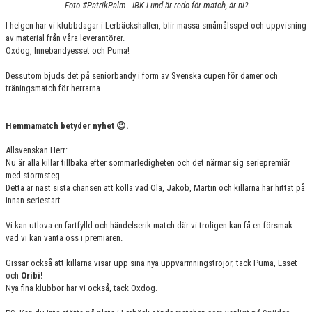
Foto #PatrikPalm - IBK Lund är redo för match, är ni?
KONTAKT
I helgen har vi klubbdagar i Lerbäckshallen, blir massa småmålsspel och uppvisning
MATCHER
av material från våra leverantörer.
Oxdog, Innebandyesset och Puma!
HERRAR ALLSVENSKAN 25/26
Dessutom bjuds det på seniorbandy i form av Svenska cupen för damer och
träningsmatch för herrarna.
SKÅNEMÄSTERSKAPEN 21/22
Hemmamatch betyder nyhet 😉.
Allsvenskan Herr:
Nu är alla killar tillbaka efter sommarledigheten och det närmar sig seriepremiär
med stormsteg.
Detta är näst sista chansen att kolla vad Ola, Jakob, Martin och killarna har hittat på
innan seriestart.
Vi kan utlova en fartfylld och händelserik match där vi troligen kan få en försmak
vad vi kan vänta oss i premiären.
Gissar också att killarna visar upp sina nya uppvärmningströjor, tack Puma, Esset
och
Oribi!
Nya fina klubbor har vi också, tack Oxdog.