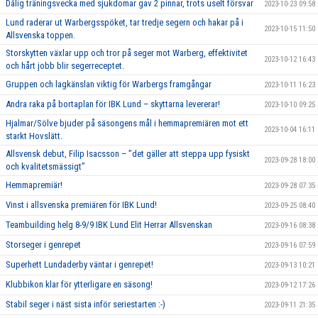
Dålig träningsvecka med sjukdomar gav 2 pinnar, trots uselt försvar
2023-10-23 09:58
Lund raderar ut Warbergsspöket, tar tredje segern och hakar på i
2023-10-15 11:50
Allsvenska toppen.
Storskytten växlar upp och tror på seger mot Warberg, effektivitet
2023-10-12 16:43
och hårt jobb blir segerreceptet.
Gruppen och lagkänslan viktig för Warbergs framgångar
2023-10-11 16:23
Andra raka på bortaplan för IBK Lund – skyttarna levererar!
2023-10-10 09:25
Hjalmar/Sölve bjuder på säsongens mål i hemmapremiären mot ett
2023-10-04 16:11
starkt Hovslätt.
Allsvensk debut, Filip Isacsson – ’’det gäller att steppa upp fysiskt
2023-09-28 18:00
och kvalitetsmässigt’’
Hemmapremiär!
2023-09-28 07:35
Vinst i allsvenska premiären för IBK Lund!
2023-09-25 08:40
Teambuilding helg 8-9/9 IBK Lund Elit Herrar Allsvenskan
2023-09-16 08:38
Storseger i genrepet
2023-09-16 07:59
Superhett Lundaderby väntar i genrepet!
2023-09-13 10:21
Klubbikon klar för ytterligare en säsong!
2023-09-12 17:26
Stabil seger i näst sista inför seriestarten :-)
2023-09-11 21:35