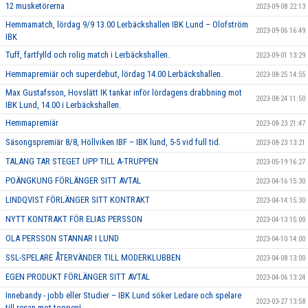
12 musketörerna
2023-09-08 22:13
Hemmamatch, lördag 9/9 13.00 Lerbäckshallen IBK Lund – Olofström
2023-09-06 16:49
IBK
Tuff, fartfylld och rolig match i Lerbäckshallen.
2023-09-01 13:29
Hemmapremiär och superdebut, lördag 14.00 Lerbäckshallen.
2023-08-25 14:55
Max Gustafsson, Hovslätt IK tankar inför lördagens drabbning mot
2023-08-24 11:50
IBK Lund, 14.00 i Lerbäckshallen.
Hemmapremiär
2023-08-23 21:47
Säsongspremiär 8/8, Höllviken IBF – IBK lund, 5-5 vid full tid.
2023-08-23 13:21
TALANG TAR STEGET UPP TILL A-TRUPPEN
2023-05-19 16:27
POÄNGKUNG FÖRLÄNGER SITT AVTAL
2023-04-16 15:30
LINDQVIST FÖRLÄNGER SITT KONTRAKT
2023-04-14 15:30
NYTT KONTRAKT FÖR ELIAS PERSSON
2023-04-13 15:00
OLA PERSSON STANNAR I LUND
2023-04-10 14:00
SSL-SPELARE ÅTERVÄNDER TILL MODERKLUBBEN
2023-04-08 13:00
EGEN PRODUKT FÖRLÄNGER SITT AVTAL
2023-04-06 13:24
Innebandy - jobb eller Studier – IBK Lund söker Ledare och spelare
2023-03-27 13:58
till resan mot toppen!