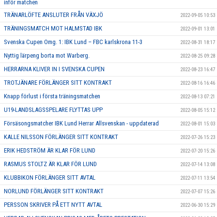
inför matchen
TRÄNARLÖFTE ANSLUTER FRÅN VÄXJÖ
2022-09-05 10:53
TRÄNINGSMATCH MOT HALMSTAD IBK
2022-09-01 13:01
Svenska Cupen Omg. 1: IBK Lund – FBC karlskrona 11-3
2022-08-31 18:17
Nyttig lärpeng borta mot Warberg.
2022-08-25 09:28
HERRARNA KLIVER IN I SVENSKA CUPEN
2022-08-23 16:47
TROTJÄNARE FÖRLÄNGER SITT KONTRAKT
2022-08-16 16:46
Knapp förlust i första träningsmatchen
2022-08-13 07:21
U19-LANDSLAGSSPELARE FLYTTAS UPP
2022-08-05 15:12
Försäsongsmatcher IBK Lund Herrar Allsvenskan - uppdaterad
2022-08-01 15:03
KALLE NILSSON FÖRLÄNGER SITT KONTRAKT
2022-07-26 15:23
ERIK HEDSTRÖM ÄR KLAR FÖR LUND
2022-07-20 15:26
RASMUS STOLTZ ÄR KLAR FÖR LUND
2022-07-14 13:08
KLUBBIKON FÖRLÄNGER SITT AVTAL
2022-07-11 13:54
NORLUND FÖRLÄNGER SITT KONTRAKT
2022-07-07 15:26
PERSSON SKRIVER PÅ ETT NYTT AVTAL
2022-06-30 15:29