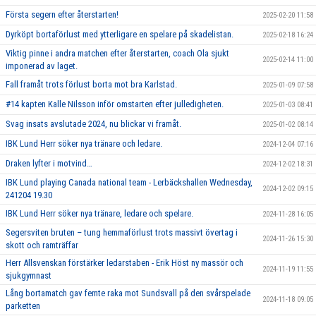
Första segern efter återstarten!
2025-02-20 11:58
Dyrköpt bortaförlust med ytterligare en spelare på skadelistan.
2025-02-18 16:24
Viktig pinne i andra matchen efter återstarten, coach Ola sjukt
2025-02-14 11:00
imponerad av laget.
Fall framåt trots förlust borta mot bra Karlstad.
2025-01-09 07:58
#14 kapten Kalle Nilsson inför omstarten efter julledigheten.
2025-01-03 08:41
Svag insats avslutade 2024, nu blickar vi framåt.
2025-01-02 08:14
IBK Lund Herr söker nya tränare och ledare.
2024-12-04 07:16
Draken lyfter i motvind…
2024-12-02 18:31
IBK Lund playing Canada national team - Lerbäckshallen Wednesday,
2024-12-02 09:15
241204 19.30
IBK Lund Herr söker nya tränare, ledare och spelare.
2024-11-28 16:05
Segersviten bruten – tung hemmaförlust trots massivt övertag i
2024-11-26 15:30
skott och ramträffar
Herr Allsvenskan förstärker ledarstaben - Erik Höst ny massör och
2024-11-19 11:55
sjukgymnast
Lång bortamatch gav femte raka mot Sundsvall på den svårspelade
2024-11-18 09:05
parketten