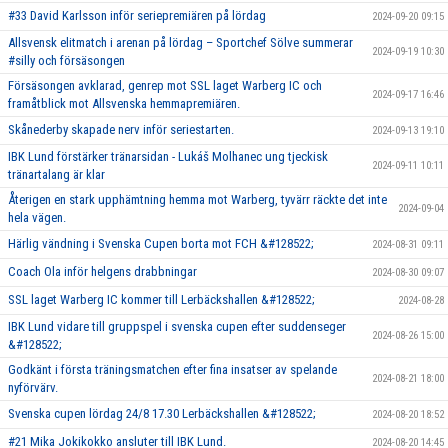
#33 David Karlsson inför seriepremiären på lördag
2024-09-20 09:15
Allsvensk elitmatch i arenan på lördag – Sportchef Sölve summerar
2024-09-19 10:30
#silly och försäsongen
Försäsongen avklarad, genrep mot SSL laget Warberg IC och
2024-09-17 16:46
framåtblick mot Allsvenska hemmapremiären.
Skånederby skapade nerv inför seriestarten.
2024-09-13 19:10
IBK Lund förstärker tränarsidan - Lukáš Molhanec ung tjeckisk
2024-09-11 10:11
tränartalang är klar
Återigen en stark upphämtning hemma mot Warberg, tyvärr räckte det inte
2024-09-04
hela vägen.
Härlig vändning i Svenska Cupen borta mot FCH &#128522;
2024-08-31 09:11
Coach Ola inför helgens drabbningar
2024-08-30 09:07
SSL laget Warberg IC kommer till Lerbäckshallen &#128522;
2024-08-28
IBK Lund vidare till gruppspel i svenska cupen efter suddenseger
2024-08-26 15:00
&#128522;
Godkänt i första träningsmatchen efter fina insatser av spelande
2024-08-21 18:00
nyförvärv.
Svenska cupen lördag 24/8 17.30 Lerbäckshallen &#128522;
2024-08-20 18:52
#21 Mika Jokikokko ansluter till IBK Lund.
2024-08-20 14:45