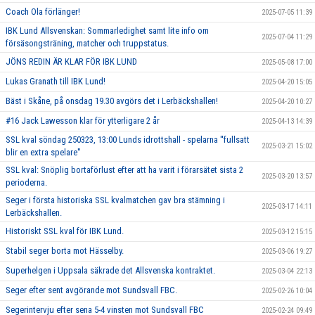
Coach Ola förlänger!
2025-07-05 11:39
IBK Lund Allsvenskan: Sommarledighet samt lite info om
2025-07-04 11:29
försäsongsträning, matcher och truppstatus.
JÖNS REDIN ÄR KLAR FÖR IBK LUND
2025-05-08 17:00
Lukas Granath till IBK Lund!
2025-04-20 15:05
Bäst i Skåne, på onsdag 19.30 avgörs det i Lerbäckshallen!
2025-04-20 10:27
#16 Jack Lawesson klar för ytterligare 2 år
2025-04-13 14:39
SSL kval söndag 250323, 13:00 Lunds idrottshall - spelarna ''fullsatt
2025-03-21 15:02
blir en extra spelare''
SSL kval: Snöplig bortaförlust efter att ha varit i förarsätet sista 2
2025-03-20 13:57
perioderna.
Seger i första historiska SSL kvalmatchen gav bra stämning i
2025-03-17 14:11
Lerbäckshallen.
Historiskt SSL kval för IBK Lund.
2025-03-12 15:15
Stabil seger borta mot Hässelby.
2025-03-06 19:27
Superhelgen i Uppsala säkrade det Allsvenska kontraktet.
2025-03-04 22:13
Seger efter sent avgörande mot Sundsvall FBC.
2025-02-26 10:04
Segerintervju efter sena 5-4 vinsten mot Sundsvall FBC
2025-02-24 09:49