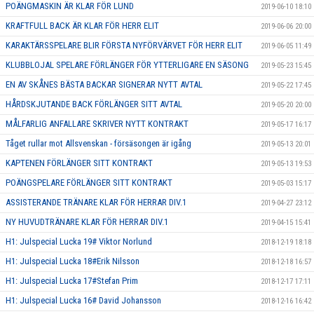
POÄNGMASKIN ÄR KLAR FÖR LUND
2019-06-10 18:10
KRAFTFULL BACK ÄR KLAR FÖR HERR ELIT
2019-06-06 20:00
KARAKTÄRSSPELARE BLIR FÖRSTA NYFÖRVÄRVET FÖR HERR ELIT
2019-06-05 11:49
KLUBBLOJAL SPELARE FÖRLÄNGER FÖR YTTERLIGARE EN SÄSONG
2019-05-23 15:45
EN AV SKÅNES BÄSTA BACKAR SIGNERAR NYTT AVTAL
2019-05-22 17:45
HÅRDSKJUTANDE BACK FÖRLÄNGER SITT AVTAL
2019-05-20 20:00
MÅLFARLIG ANFALLARE SKRIVER NYTT KONTRAKT
2019-05-17 16:17
Tåget rullar mot Allsvenskan - försäsongen är igång
2019-05-13 20:01
KAPTENEN FÖRLÄNGER SITT KONTRAKT
2019-05-13 19:53
POÄNGSPELARE FÖRLÄNGER SITT KONTRAKT
2019-05-03 15:17
ASSISTERANDE TRÄNARE KLAR FÖR HERRAR DIV.1
2019-04-27 23:12
NY HUVUDTRÄNARE KLAR FÖR HERRAR DIV.1
2019-04-15 15:41
H1: Julspecial Lucka 19# Viktor Norlund
2018-12-19 18:18
H1: Julspecial Lucka 18#Erik Nilsson
2018-12-18 16:57
H1: Julspecial Lucka 17#Stefan Prim
2018-12-17 17:11
H1: Julspecial Lucka 16# David Johansson
2018-12-16 16:42