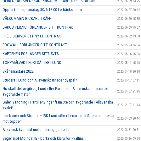
HERRAR ALLSVENSKAN PRISAS MED ÅRETS PRESTATION
2022-06-29 13:25
Öppen träning torsdag 30/6 18:00 Lerbäckshallen
2022-06-27 20:42
VÄLKOMMEN RICKARD TRÄFF
2022-06-20 15:35
JAKOB PERAIC FÖRLÄNGER SITT KONTRAKT
2022-06-09 15:57
FREIJ SKRIVER ETT NYTT KONTRAKT
2022-06-02 13:38
FOGWALL FÖRLÄNGER SITT KONTRAKT
2022-05-23 14:56
KAPTENEN FÖRLÄNGER SITT AVTAL
2022-05-16 15:06
TOPPMÅLVAKT FORTSÄTTER I LUND
2022-05-11 15:48
Skånemästare 2022
2022-04-18 20:18
Studera i Lund och Allsvenskt innebandyspel?
2022-04-17 07:11
Nu skall det avgöras, Lund eller Partille till Allsvenskan i en direkt
2022-04-07 21:15
avgörande match.
Galen vändning i Partille tvingar fram 3:e och avgörande i Allsvenska
2022-04-07 11:43
kvalet!
Innebandy och Studier – IBK Lund söker Ledare och Spelare till resan
2022-04-03 20:44
mot toppen!
Allsvensk kvalfinal mellan seriegiganterna!
2022-03-31 20:31
Seger mot Mölndal IBF borta och klara för kvalfinal!
2022-03-26 09:28