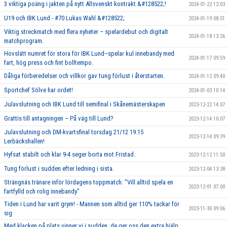
3 viktiga poäng i jakten på nytt Allsvenskt kontrakt &#128522;!
2024-01-22 12:03
U19 och IBK Lund - #70 Lukas Wahl &#128522;
2024-01-19 08:51
Viktig streckmatch med flera nyheter – spelardebut och digitalt
2024-01-18 13:26
matchprogram.
Hovslätt numret för stora för IBK Lund–spelar kul innebandy med
2024-01-17 09:59
fart, hög press och fint bolltempo.
Dåliga förberedelser och villkor gav tung förlust i återstarten.
2024-01-12 09:40
Sportchef Sölve har ordet!
2024-01-03 10:14
Julavslutning och IBK Lund till semifinal i Skånemästerskapen
2023-12-22 14:07
Grattis till antagningen – På väg till Lund?
2023-12-14 10:07
Julavslutning och DM-kvartsfinal torsdag 21/12 19.15
2023-12-14 09:39
Lerbäckshallen!
Hyfsat stabilt och klar 9-4 seger borta mot Fristad.
2023-12-12 11:50
Tung förlust i sudden efter ledning i sista.
2023-12-04 13:38
Strängnäs tränare inför lördagens toppmatch: "Vill alltid spela en
2023-12-01 07:00
fartfylld och rolig innebandy"
Tiden i Lund har varit grym! - Mannen som alltid ger 110% tackar för
2023-11-30 09:06
sig
Med klacken på plats vinner vi i sudden, de ger oss den extra hjälp