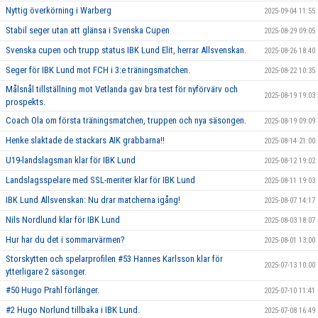
Nyttig överkörning i Warberg
2025-09-04 11:55
Stabil seger utan att glänsa i Svenska Cupen
2025-08-29 09:05
Svenska cupen och trupp status IBK Lund Elit, herrar Allsvenskan.
2025-08-26 18:40
Seger för IBK Lund mot FCH i 3:e träningsmatchen.
2025-08-22 10:35
Målsnål tillställning mot Vetlanda gav bra test för nyförvärv och
2025-08-19 19:03
prospekts.
Coach Ola om första träningsmatchen, truppen och nya säsongen.
2025-08-19 09:09
Henke slaktade de stackars AIK grabbarna!!
2025-08-14 21:00
U19-landslagsman klar för IBK Lund
2025-08-12 19:02
Landslagsspelare med SSL-meriter klar för IBK Lund
2025-08-11 19:03
IBK Lund Allsvenskan: Nu drar matcherna igång!
2025-08-07 14:17
Nils Nordlund klar för IBK Lund
2025-08-03 18:07
Hur har du det i sommarvärmen?
2025-08-01 13:00
Storskytten och spelarprofilen #53 Hannes Karlsson klar för
2025-07-13 10:00
ytterligare 2 säsonger.
#50 Hugo Prahl förlänger.
2025-07-10 11:41
#2 Hugo Norlund tillbaka i IBK Lund.
2025-07-08 16:49