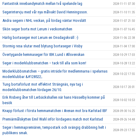
Fantastisk innebandymatch mellan två spelande lag
2024-11-11 07:30
Segerintervju med vår nya målvakt David Henningsson.
2024-11-10 11:35
Andra segern i NHL veckan, på lördag väntar Hovslätt
2024-11-07 21:50
Skön seger borta mot Lerum i veckomatchen
2024-11-07 16:45
Härlig bortaseger mot Lerum en Onsdagskväll :-)
2024-11-06 22:38
Stormig resa slutar med blytung bortaseger i Visby
2024-11-04 17:00
Övertygande hemmaseger för IBK Lund i Allsvenskan
2024-10-29 17:03
Seger i moderklubbsmatchen – tack till alla som kom!
2024-10-28 13:22
Moderklubbsmatchen – gratis inträde för medlemmarna i spelarnas
2024-10-22 17:55
moderklubbar &#128522;.
Tung bortaförlust mot effektivt Strängnäs, nya tag i
2024-10-17 20:01
moderklubbsmatchen lördagen 26/10.
Erik Risberg åter till Lerbäckshallen när hans Hässelby kommer på
2024-10-02 10:53
besök
Knapp förlust i första hemmamatchen i Arenan mot bra Karlstad IBF
2024-09-30 16:25
Premiärmålskytten Emil Wahl inför lördagens match mot Karlstad
2024-09-26 14:48
Seger i hemmapremiären, tempostark och svängig drabbning helt i
2024-09-23 17:55
publikens smak.