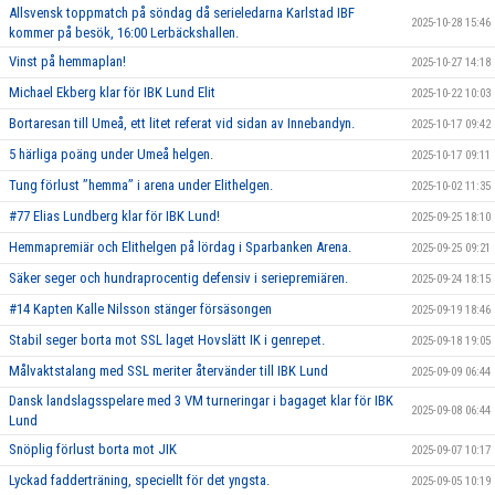
Allsvensk toppmatch på söndag då serieledarna Karlstad IBF
2025-10-28 15:46
kommer på besök, 16:00 Lerbäckshallen.
Vinst på hemmaplan!
2025-10-27 14:18
Michael Ekberg klar för IBK Lund Elit
2025-10-22 10:03
Bortaresan till Umeå, ett litet referat vid sidan av Innebandyn.
2025-10-17 09:42
5 härliga poäng under Umeå helgen.
2025-10-17 09:11
Tung förlust ’’hemma’’ i arena under Elithelgen.
2025-10-02 11:35
#77 Elias Lundberg klar för IBK Lund!
2025-09-25 18:10
Hemmapremiär och Elithelgen på lördag i Sparbanken Arena.
2025-09-25 09:21
Säker seger och hundraprocentig defensiv i seriepremiären.
2025-09-24 18:15
#14 Kapten Kalle Nilsson stänger försäsongen
2025-09-19 18:46
Stabil seger borta mot SSL laget Hovslätt IK i genrepet.
2025-09-18 19:05
Målvaktstalang med SSL meriter återvänder till IBK Lund
2025-09-09 06:44
Dansk landslagsspelare med 3 VM turneringar i bagaget klar för IBK
2025-09-08 06:44
Lund
Snöplig förlust borta mot JIK
2025-09-07 10:17
Lyckad fadderträning, speciellt för det yngsta.
2025-09-05 10:19