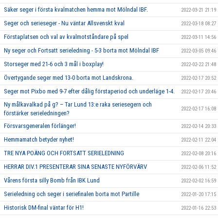
Säker seger i första kvalmatchen hemma mot Mölndal IBF.
2022-03-21 21:19
Seger och serieseger - Nu väntar Allsvenskt kval
2022-03-18 08:27
Förstaplatsen och val av kvalmotståndare på spel
2022-03-11 14:56
Ny seger och Fortsatt serieledning - 5-3 borta mot Mölndal IBF
2022-03-05 09:46
Storseger med 21-6 och 3 mål i boxplay!
2022-02-22 21:48
Övertygande seger med 13-0 borta mot Landskrona.
2022-02-17 20:52
Seger mot Pixbo med 9-7 efter dålig förstaperiod och underläge 1-4.
2022-02-17 20:46
Ny målkavalkad på g? – Tar Lund 13:e raka seriesegern och
2022-02-17 16:08
förstärker serieledningen?
Försvarsgeneralen förlänger!
2022-02-14 20:33
Hemmamatch betyder nyhet!
2022-02-11 22:04
TRE NYA POÄNG OCH FORTSATT SERIELEDNING
2022-02-08 20:16
HERRAR DIV.1 PRESENTERAR SINA SENASTE NYFÖRVÄRV
2022-02-06 11:52
Vårens första silly Bomb från IBK Lund
2022-02-02 16:59
Serieledning och seger i seriefinalen borta mot Partille
2022-01-20 17:15
Historisk DM-final väntar för H1!
2022-01-16 22:53