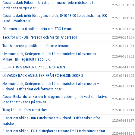
Coach Jakob Eriksson berättar om matchförberedelserna för
2022-10-13 11:38
lördagens sargvakter.
Coach Jakob inför lördagens match, 8/10 13.00 Lerbäckshallen, IBK
2022-10-07 11:45
Lund – Warberg IC.
Ok insats men 0 poäng borta mot FBC Lerum
2022-09-28 10:34
Tack för allt - Ola Persson och Martin Andersson
2022-09-23 13:36
Tuff Allsvensk premiär, blir bättre eftersom.
2022-09-19 11:53
Hemmamatch, Seriepremiär och första matchen i allsvenskan –
2022-09-15 08:52
Mikael Hill Fagerhult Habo IBK
SSL-RUTIN STÄRKER UPP LEDARSTABEN
2022-09-14 10:48
LOVANDE BACK ANSLUTER FRÅN FC HELSINGBORG
2022-09-14 10:05
Hemmamatch, Seriepremiär och första matchen i allsvenskan –
2022-09-13 07:12
Rickard Träff tankar och förväntningar
Coach Rickards tankar om fredagens drabbning och vad som krävs
2022-09-11 12:44
idag för att vända på steken.
Tung förlust i första matchen.
2022-09-11 09:19
Slaget om Skåne - IBK Lunds tränare Rickard Träffs tankar inför
2022-09-08 16:57
matchen
Slaget om Skåne - FC Helsingborgs tränare Emil Lindströms tankar
2022-09-08 12:00