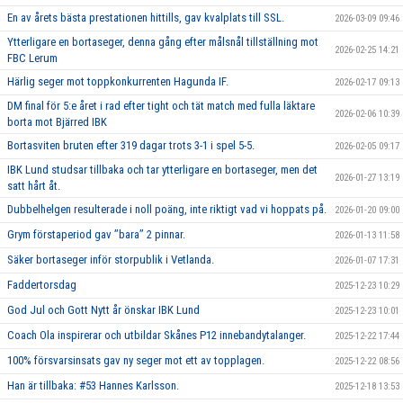
En av årets bästa prestationen hittills, gav kvalplats till SSL.
2026-03-09 09:46
Ytterligare en bortaseger, denna gång efter målsnål tillställning mot
2026-02-25 14:21
FBC Lerum
Härlig seger mot toppkonkurrenten Hagunda IF.
2026-02-17 09:13
DM final för 5:e året i rad efter tight och tät match med fulla läktare
2026-02-06 10:39
borta mot Bjärred IBK
Bortasviten bruten efter 319 dagar trots 3-1 i spel 5-5.
2026-02-05 09:17
IBK Lund studsar tillbaka och tar ytterligare en bortaseger, men det
2026-01-27 13:19
satt hårt åt.
Dubbelhelgen resulterade i noll poäng, inte riktigt vad vi hoppats på.
2026-01-20 09:00
Grym förstaperiod gav ’’bara’’ 2 pinnar.
2026-01-13 11:58
Säker bortaseger inför storpublik i Vetlanda.
2026-01-07 17:31
Faddertorsdag
2025-12-23 10:29
God Jul och Gott Nytt år önskar IBK Lund
2025-12-23 10:01
Coach Ola inspirerar och utbildar Skånes P12 innebandytalanger.
2025-12-22 17:44
100% försvarsinsats gav ny seger mot ett av topplagen.
2025-12-22 08:56
Han är tillbaka: #53 Hannes Karlsson.
2025-12-18 13:53