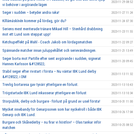
2023-11-29 08:52
vi behöver i avgörande lägen
Seger i sudden – betyder andra raka!
2023-11-27 11:24
Kíllámáskínén kommer på lördag, gör du?
2023-11-24 07:30
Seriens mest meriterade tränare Mikael Hill – Stenhård drabbning
2023-11-23 11:55
mot ett Lund som steppat upp!
Ketchupeffekt på Wahl - Coach Jakob om lördagsmatchen
2023-11-22 09:27
Spännande matcher innan juluppehållet och serievändningen.
2023-11-21 13:49
Seger borta mot Partille efter sent avgörande i sudden, signerat
2023-11-20 09:45
Hannes Karlsson &#128522;
Stabil seger efter rivstart i första – Nu väntar IBK Lund derby
2023-11-13 11:32
&#128522; i DM
Trevlig bortaresa gav tyvärr ytterligare en förlust.
2023-11-13 10:43
Trögstartade IBK Lund inkasserar ytterligare en förlust
2023-11-13 10:34
Storpublik, derby och burgare - förlust på grund av usel första!
2023-10-31 11:00
Mycket innebandy för Genarpsonen som har nyckelroll i både IBK
2023-10-26 17:04
Genarp och IBK Lund.
Burgare och Skånederby – nu firar vi höstlov! – Olas tankar inför
2023-10-25 08:52
matchen