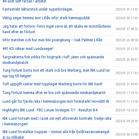
#4 som satt farsan i arbete!
Fantastiskt läktarstöd under superlördagen.
2023-01-31 13:32
Viktig seger hemma mot Lillån inför stark hemmapublik
2023-01-30 17:49
Jag hatar att förlora. Finns inget värre än att skaka en motståndares
2023-01-27 08:32
hand efter en förlust.
Inför matchen och hur man blir poängkung – Isak Palmen Lillån
2023-01-26 08:58
#41 KG räknar med Lundaseger!
2023-01-25 12:33
Sargvakterna fick jobba för högtryck i tuff, jämn och spännande
2023-01-25 09:47
innebandymatch.
Tung förlust borta mot ett stark och bra Warberg, men IBK Lund tar
2023-01-23 17:43
nya tag till helgen!
Tuff uppgift väntar med topplaget Warberg borta för IBK lund!
2023-01-21 09:49
Tung förlust hemma efter en bra och spännande innebandymatch
2023-01-17 10:10
Lund går för fjärde raka i hemmaborgen mot formstarkt Hovslätt IK
2023-01-11 13:58
Highlights IBK Lund - FBC Lerum lördagen 7/1 - Resultat 8-4
2023-01-10 14:31
IBK Lund fortsatt med i racet om nytt allsvenskt kontrakt, tredje raka
2023-01-09 20:59
i hemmaborgen!
IBK Lund förstärker truppen – nästan alla från fjolårsavancemanget
2023-01-06 13:48
är nu tillbaka!