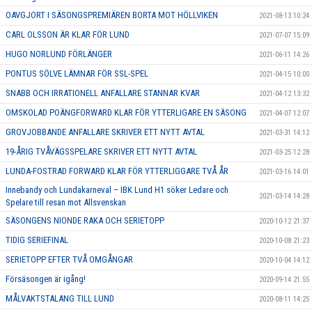
OAVGJORT I SÄSONGSPREMIÄREN BORTA MOT HÖLLVIKEN
2021-08-13 10:24
CARL OLSSON ÄR KLAR FÖR LUND
2021-07-07 15:09
HUGO NORLUND FÖRLÄNGER
2021-06-11 14:26
PONTUS SÖLVE LÄMNAR FÖR SSL-SPEL
2021-04-15 10:00
SNABB OCH IRRATIONELL ANFALLARE STANNAR KVAR
2021-04-12 13:32
OMSKOLAD POÄNGFORWARD KLAR FÖR YTTERLIGARE EN SÄSONG
2021-04-07 12:07
GROVJOBBANDE ANFALLARE SKRIVER ETT NYTT AVTAL
2021-03-31 14:12
19-ÅRIG TVÅVÄGSSPELARE SKRIVER ETT NYTT AVTAL
2021-03-25 12:28
LUNDA-FOSTRAD FORWARD KLAR FÖR YTTERLIGGARE TVÅ ÅR
2021-03-16 14:01
Innebandy och Lundakarneval – IBK Lund H1 söker Ledare och
2021-03-14 14:28
Spelare till resan mot Allsvenskan
SÄSONGENS NIONDE RAKA OCH SERIETOPP
2020-10-12 21:37
TIDIG SERIEFINAL
2020-10-08 21:23
SERIETOPP EFTER TVÅ OMGÅNGAR
2020-10-04 14:12
Försäsongen är igång!
2020-09-14 21:55
MÅLVAKTSTALANG TILL LUND
2020-08-11 14:25