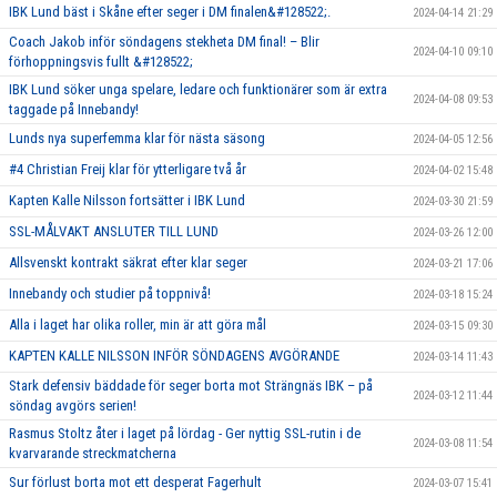
IBK Lund bäst i Skåne efter seger i DM finalen&#128522;.
2024-04-14 21:29
Coach Jakob inför söndagens stekheta DM final! – Blir
2024-04-10 09:10
förhoppningsvis fullt &#128522;
IBK Lund söker unga spelare, ledare och funktionärer som är extra
2024-04-08 09:53
taggade på Innebandy!
Lunds nya superfemma klar för nästa säsong
2024-04-05 12:56
#4 Christian Freij klar för ytterligare två år
2024-04-02 15:48
Kapten Kalle Nilsson fortsätter i IBK Lund
2024-03-30 21:59
SSL-MÅLVAKT ANSLUTER TILL LUND
2024-03-26 12:00
Allsvenskt kontrakt säkrat efter klar seger
2024-03-21 17:06
Innebandy och studier på toppnivå!
2024-03-18 15:24
Alla i laget har olika roller, min är att göra mål
2024-03-15 09:30
KAPTEN KALLE NILSSON INFÖR SÖNDAGENS AVGÖRANDE
2024-03-14 11:43
Stark defensiv bäddade för seger borta mot Strängnäs IBK – på
2024-03-12 11:44
söndag avgörs serien!
Rasmus Stoltz åter i laget på lördag - Ger nyttig SSL-rutin i de
2024-03-08 11:54
kvarvarande streckmatcherna
Sur förlust borta mot ett desperat Fagerhult
2024-03-07 15:41