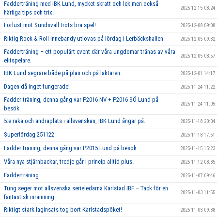
Fadderträning med IBK Lund, mycket skratt och lek men också
2025-12-15 08:24
härliga tips och trix.
Förlust mot Sundsvall trots bra spel!
2025-12-08 09:08
Riktig Rock & Roll innebandy utlovas på lördag i Lerbäckshallen
2025-12-05 09:32
Fadderträning – ett populärt event där våra ungdomar tränas av våra
2025-12-05 08:57
elitspelare.
IBK Lund segrare både på plan och på läktaren.
2025-12-01 14:17
Dagen då inget fungerade!
2025-11-24 11:22
Fadder träning, denna gång var P2016 NV + P2016 SÖ Lund på
2025-11-24 11:05
besök.
5:e raka och andraplats i allsvenskan, IBK Lund ångar på.
2025-11-18 20:04
Superlördag 251122
2025-11-18 17:51
Fadder träning, denna gång var P2015 Lund på besök
2025-11-15 15:23
Våra nya stjärnbackar, tredje går i princip alltid plus.
2025-11-12 08:35
Fadderträning
2025-11-07 09:46
Tung seger mot allsvenska serieledarna Karlstad IBF – Tack för en
2025-11-03 11:55
fantastisk inramning
Riktigt stark laginsats tog bort Karlstadspöket!
2025-11-03 09:38