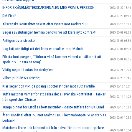
INFÖR SKÅNEMÄSTERSKAPSFINALEN MED PRIM & PERSSON
2023-03-22 13:44
DM Final!
2023-03-20 07:00
Allsvenska kontraktet säkrat efter rysare mot Karlstad IBF.
2023-03-16 10:20
Seger i avslutningen hemma behövs för att klara nytt kontrakt!
2023-03-09 08:08
Äntligen över strecket!
2023-03-06 08:54
Jag fattade tidigt att det finns en rivalitet mot Malmö
2023-03-04 08:38
Första bortasegern, ’’förlorar vi så kommer vi med all säkerhet att
2023-03-01 08:35
spela div 1 nästa säsong’’.
Viktig seger i fantastisk derbyfest!
2023-02-21 10:29
Vilken publik! &#128522;
2023-02-20 10:15
Klar seger och viktiga poäng i bottenstriden mot FBC Partille.
2023-02-16 10:51
Tuffa matcher väntar för att säkra det allsvenska kontraktet – tankar
2023-02-14 11:29
från sportchef Christer.
Tunga pinnar för Lindås i bottenstriden - desto tuffare för IBK Lund
2023-02-13 10:00
Åter i DM-final efter 7-3 mot Malmö FBC i hemmaborgen, vi är starka i
2023-02-04 10:10
Lerbäck!
Matchens lirare och kanonskott från halva från formtoppad spelare
2023-02-01 10:54