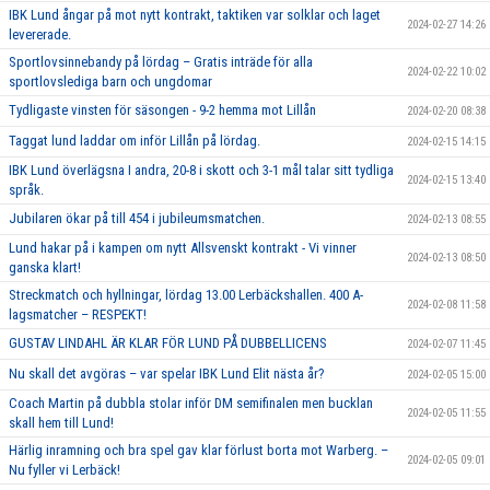
IBK Lund ångar på mot nytt kontrakt, taktiken var solklar och laget
2024-02-27 14:26
levererade.
Sportlovsinnebandy på lördag – Gratis inträde för alla
2024-02-22 10:02
sportlovslediga barn och ungdomar
Tydligaste vinsten för säsongen - 9-2 hemma mot Lillån
2024-02-20 08:38
Taggat lund laddar om inför Lillån på lördag.
2024-02-15 14:15
IBK Lund överlägsna I andra, 20-8 i skott och 3-1 mål talar sitt tydliga
2024-02-15 13:40
språk.
Jubilaren ökar på till 454 i jubileumsmatchen.
2024-02-13 08:55
Lund hakar på i kampen om nytt Allsvenskt kontrakt - Vi vinner
2024-02-13 08:50
ganska klart!
Streckmatch och hyllningar, lördag 13.00 Lerbäckshallen. 400 A-
2024-02-08 11:58
lagsmatcher – RESPEKT!
GUSTAV LINDAHL ÄR KLAR FÖR LUND PÅ DUBBELLICENS
2024-02-07 11:45
Nu skall det avgöras – var spelar IBK Lund Elit nästa år?
2024-02-05 15:00
Coach Martin på dubbla stolar inför DM semifinalen men bucklan
2024-02-05 11:55
skall hem till Lund!
Härlig inramning och bra spel gav klar förlust borta mot Warberg. –
2024-02-05 09:01
Nu fyller vi Lerbäck!