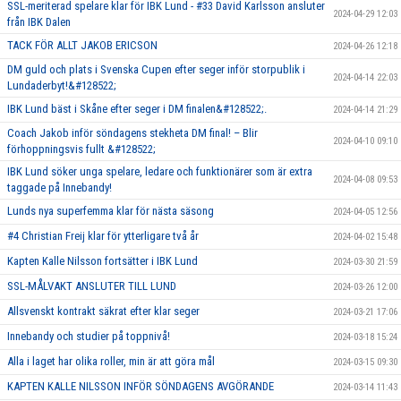
SSL-meriterad spelare klar för IBK Lund - #33 David Karlsson ansluter
2024-04-29 12:03
från IBK Dalen
TACK FÖR ALLT JAKOB ERICSON
2024-04-26 12:18
DM guld och plats i Svenska Cupen efter seger inför storpublik i
2024-04-14 22:03
Lundaderbyt!&#128522;
IBK Lund bäst i Skåne efter seger i DM finalen&#128522;.
2024-04-14 21:29
Coach Jakob inför söndagens stekheta DM final! – Blir
2024-04-10 09:10
förhoppningsvis fullt &#128522;
IBK Lund söker unga spelare, ledare och funktionärer som är extra
2024-04-08 09:53
taggade på Innebandy!
Lunds nya superfemma klar för nästa säsong
2024-04-05 12:56
#4 Christian Freij klar för ytterligare två år
2024-04-02 15:48
Kapten Kalle Nilsson fortsätter i IBK Lund
2024-03-30 21:59
SSL-MÅLVAKT ANSLUTER TILL LUND
2024-03-26 12:00
Allsvenskt kontrakt säkrat efter klar seger
2024-03-21 17:06
Innebandy och studier på toppnivå!
2024-03-18 15:24
Alla i laget har olika roller, min är att göra mål
2024-03-15 09:30
KAPTEN KALLE NILSSON INFÖR SÖNDAGENS AVGÖRANDE
2024-03-14 11:43