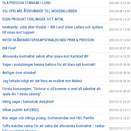
OLA PERSSON STANNAR I LUND
2023-04-10 14:00
SSL-SPELARE ÅTERVÄNDER TILL MODERKLUBBEN
2023-04-08 13:00
EGEN PRODUKT FÖRLÄNGER SITT AVTAL
2023-04-06 13:24
Innebandy - jobb eller Studier – IBK Lund söker Ledare och spelare
2023-03-27 13:58
till resan mot toppen!
INFÖR SKÅNEMÄSTERSKAPSFINALEN MED PRIM & PERSSON
2023-03-22 13:44
DM Final!
2023-03-20 07:00
Allsvenska kontraktet säkrat efter rysare mot Karlstad IBF.
2023-03-16 10:20
Seger i avslutningen hemma behövs för att klara nytt kontrakt!
2023-03-09 08:08
Äntligen över strecket!
2023-03-06 08:54
Jag fattade tidigt att det finns en rivalitet mot Malmö
2023-03-04 08:38
Första bortasegern, ’’förlorar vi så kommer vi med all säkerhet att
2023-03-01 08:35
spela div 1 nästa säsong’’.
Viktig seger i fantastisk derbyfest!
2023-02-21 10:29
Vilken publik! &#128522;
2023-02-20 10:15
Klar seger och viktiga poäng i bottenstriden mot FBC Partille.
2023-02-16 10:51
Tuffa matcher väntar för att säkra det allsvenska kontraktet – tankar
2023-02-14 11:29