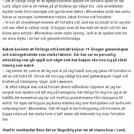
– Det är väldigt roligt att en egenproducerad spelare vill fortsätta spela för IBK
Lund, något som är ett tecken på att klubben gör något bra. Jack utvecklades
mycket under förra säsongen och gjorde även debut i Allsvenskan under den andra
halvan av säsongen, kommenterar tränare Jakob Ericson och fortsätter:
– Vi tror att utvecklingen kommer att fortsätta och Jack har nu börjat ta för sig mer
och mer vilket är väldigt roligt. Vi hoppas även att han med sitt skott och fart ska
kunna göra avtryck i Allsvenskan under nästa säsong. Jack är en spelare som har
sin stora styrka i sin fart och genombrottsförmåga.
Bakom beslutet att förlänga sitt kontrakt belyser 19-åringen gemenskapen
och träningskvalitén som starka faktorer. Där han ser en personlig
utveckling som går uppåt och något som han hoppas ska visa sig på såväl
träning som match.
– Jag känner att Lund är ett lag som är på väg framåt som jag gärna vill fortsätta ta
del av och bidra till. Utöver det trivs jag väldigt bra med gemenskapen i laget och
kvalitén på träningarna, säger Jack Lawesson.
– Är alltid ödmjuk men också fortsatt ytterst målinriktad. Upplever att jag har
mognat som spelare och lyft mig på träningarna. Det viktiga för mig tror jag är att
behålla det momentum jag har och överföra prestationerna från träningarna till
match. För egen del hoppas jag kunna etablera mig som startspelare och ändra mitt
nollpoäng-facit i Allsvenskan. Sett till laget är min förhoppning och förväntan att
bygga vidare på den starka form vi haft sedan rätt ledarstab tog över, fortsätter
han.
Utanför innebandyn finns det en långsiktig plan om att stanna kvar i Lund,