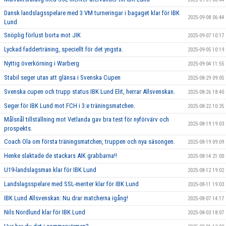
Dansk landslagsspelare med 3 VM turneringar i bagaget klar för IBK
2025-09-08 06:44
Lund
Snöplig förlust borta mot JIK
2025-09-07 10:17
Lyckad fadderträning, speciellt för det yngsta.
2025-09-05 10:19
Nyttig överkörning i Warberg
2025-09-04 11:55
Stabil seger utan att glänsa i Svenska Cupen
2025-08-29 09:05
Svenska cupen och trupp status IBK Lund Elit, herrar Allsvenskan.
2025-08-26 18:40
Seger för IBK Lund mot FCH i 3:e träningsmatchen.
2025-08-22 10:35
Målsnål tillställning mot Vetlanda gav bra test för nyförvärv och
2025-08-19 19:03
prospekts.
Coach Ola om första träningsmatchen, truppen och nya säsongen.
2025-08-19 09:09
Henke slaktade de stackars AIK grabbarna!!
2025-08-14 21:00
U19-landslagsman klar för IBK Lund
2025-08-12 19:02
Landslagsspelare med SSL-meriter klar för IBK Lund
2025-08-11 19:03
IBK Lund Allsvenskan: Nu drar matcherna igång!
2025-08-07 14:17
Nils Nordlund klar för IBK Lund
2025-08-03 18:07