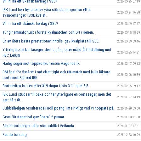
Vill ni ha ett Skånsk herrlag i SSL?
2026-03-25 07:19
IBK Lund herr hyllar en av våra största supportrar efter
2026-03-24 16:28
avancemanget i SSL kvalet.
Vill ni ha ett skånskt herrlag i SSL?
2026-03-19 17:47
Tung hemmaförlust i första kvalmatchen och 0-1 i serien.
2026-03-15 18:39
En av årets bästa prestationen hittills, gav kvalplats till SSL.
2026-03-09 09:46
Ytterligare en bortaseger, denna gång efter målsnål tillställning mot
2026-02-25 14:21
FBC Lerum
Härlig seger mot toppkonkurrenten Hagunda IF.
2026-02-17 09:13
DM final för 5:e året i rad efter tight och tät match med fulla läktare
2026-02-06 10:39
borta mot Bjärred IBK
Bortasviten bruten efter 319 dagar trots 3-1 i spel 5-5.
2026-02-05 09:17
IBK Lund studsar tillbaka och tar ytterligare en bortaseger, men det
2026-01-27 13:19
satt hårt åt.
Dubbelhelgen resulterade i noll poäng, inte riktigt vad vi hoppats på.
2026-01-20 09:00
Grym förstaperiod gav ’’bara’’ 2 pinnar.
2026-01-13 11:58
Säker bortaseger inför storpublik i Vetlanda.
2026-01-07 17:31
Faddertorsdag
2025-12-23 10:29