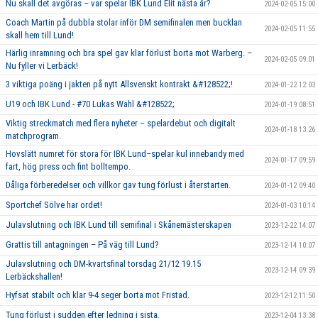
Nu skall det avgöras – var spelar IBK Lund Elit nästa år?
2024-02-05 15:00
Coach Martin på dubbla stolar inför DM semifinalen men bucklan
2024-02-05 11:55
skall hem till Lund!
Härlig inramning och bra spel gav klar förlust borta mot Warberg. –
2024-02-05 09:01
Nu fyller vi Lerbäck!
3 viktiga poäng i jakten på nytt Allsvenskt kontrakt &#128522;!
2024-01-22 12:03
U19 och IBK Lund - #70 Lukas Wahl &#128522;
2024-01-19 08:51
Viktig streckmatch med flera nyheter – spelardebut och digitalt
2024-01-18 13:26
matchprogram.
Hovslätt numret för stora för IBK Lund–spelar kul innebandy med
2024-01-17 09:59
fart, hög press och fint bolltempo.
Dåliga förberedelser och villkor gav tung förlust i återstarten.
2024-01-12 09:40
Sportchef Sölve har ordet!
2024-01-03 10:14
Julavslutning och IBK Lund till semifinal i Skånemästerskapen
2023-12-22 14:07
Grattis till antagningen – På väg till Lund?
2023-12-14 10:07
Julavslutning och DM-kvartsfinal torsdag 21/12 19.15
2023-12-14 09:39
Lerbäckshallen!
Hyfsat stabilt och klar 9-4 seger borta mot Fristad.
2023-12-12 11:50
Tung förlust i sudden efter ledning i sista.
2023-12-04 13:38