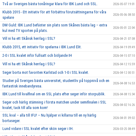
Två av Sveriges bästa tonåringar klara för IBK Lund och SSL.
2026-05-07 19:01
Klubb 2015 - Ett initiativ för att förbättra förutsättningarna för våra
2026-05-06 08:50
spelare
DM Guld: IBK Lund befäster sin plats som Skånes bästa lag – extra
2026-05-01 22:04
kul med TV sporten på plats.
Vill ni ha ett Skånsk herrlag i SSL?
2026-04-21 07:08
Klubb 2015, ett initiativ för spelarna i IBK Lund Elit.
2026-04-19 09:49
2-0 i SSL kvalet inför fullsatt och böljande IH
2026-04-15 07:10
Vill ni ha ett Skånsk herrlag i SSL?
2026-04-12 15:59
Seger borta mot favoriten Karlstad och 1-0 i SSL kvalet.
2026-04-12 00:51
Studier på Sveriges bästa universitet, studentliv på toppnivå och en
2026-04-08 16:53
fantastisk innebandyresa.
IBK Lund till kvalfinal om en SSL plats efter seger inför storpublik.
2026-04-08 15:34
Seger och härlig stämning i första matchen under semifinalen i SSL
2026-04-02 16:26
kvalet, tack till alla som kom!
SSL kval – alla till IFU! – Nu hjälper vi killarna till en ny härlig
2026-04-01 09:02
bortaseger.
Lund vidare i SSL kvalet efter skön seger i IH.
2026-03-25 08:49