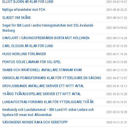
ELLIOT BJÖRN ÄR KLAR FÖR LUND
2021-09-02 14:57
Nyttiga erfarenheter mot FCH
2021-08-24 20:22
SLAGET OM SKÅNE
2021-08-18 11:55
Seger för IBK Lund i andra träningsmatchen mot SSL-kvalande
2021-08-18 09:42
Warberg
OAVGJORT I SÄSONGSPREMIÄREN BORTA MOT HÖLLVIKEN
2021-08-13 10:24
CARL OLSSON ÄR KLAR FÖR LUND
2021-07-07 15:09
HUGO NORLUND FÖRLÄNGER
2021-06-11 14:26
PONTUS SÖLVE LÄMNAR FÖR SSL-SPEL
2021-04-15 10:00
SNABB OCH IRRATIONELL ANFALLARE STANNAR KVAR
2021-04-12 13:32
OMSKOLAD POÄNGFORWARD KLAR FÖR YTTERLIGARE EN SÄSONG
2021-04-07 12:07
GROVJOBBANDE ANFALLARE SKRIVER ETT NYTT AVTAL
2021-03-31 14:12
19-ÅRIG TVÅVÄGSSPELARE SKRIVER ETT NYTT AVTAL
2021-03-25 12:28
LUNDA-FOSTRAD FORWARD KLAR FÖR YTTERLIGGARE TVÅ ÅR
2021-03-16 14:01
Innebandy och Lundakarneval – IBK Lund H1 söker Ledare och
2021-03-14 14:28
Spelare till resan mot Allsvenskan
SÄSONGENS NIONDE RAKA OCH SERIETOPP
2020-10-12 21:37