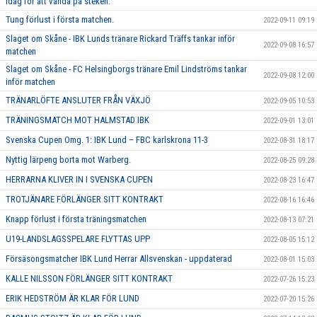
idag för att vända på steken.
Tung förlust i första matchen.
2022-09-11 09:19
Slaget om Skåne - IBK Lunds tränare Rickard Träffs tankar inför
2022-09-08 16:57
matchen
Slaget om Skåne - FC Helsingborgs tränare Emil Lindströms tankar
2022-09-08 12:00
inför matchen
TRÄNARLÖFTE ANSLUTER FRÅN VÄXJÖ
2022-09-05 10:53
TRÄNINGSMATCH MOT HALMSTAD IBK
2022-09-01 13:01
Svenska Cupen Omg. 1: IBK Lund – FBC karlskrona 11-3
2022-08-31 18:17
Nyttig lärpeng borta mot Warberg.
2022-08-25 09:28
HERRARNA KLIVER IN I SVENSKA CUPEN
2022-08-23 16:47
TROTJÄNARE FÖRLÄNGER SITT KONTRAKT
2022-08-16 16:46
Knapp förlust i första träningsmatchen
2022-08-13 07:21
U19-LANDSLAGSSPELARE FLYTTAS UPP
2022-08-05 15:12
Försäsongsmatcher IBK Lund Herrar Allsvenskan - uppdaterad
2022-08-01 15:03
KALLE NILSSON FÖRLÄNGER SITT KONTRAKT
2022-07-26 15:23
ERIK HEDSTRÖM ÄR KLAR FÖR LUND
2022-07-20 15:26