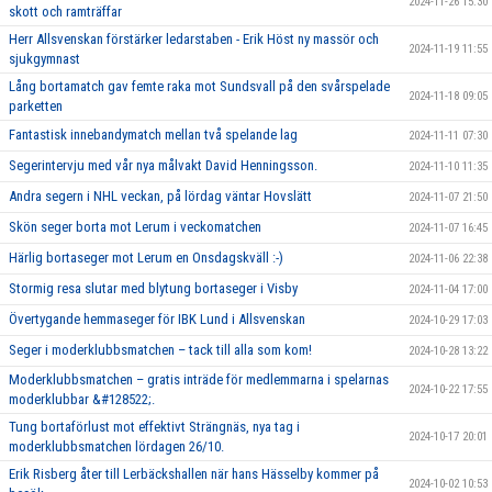
2024-11-26 15:30
skott och ramträffar
Herr Allsvenskan förstärker ledarstaben - Erik Höst ny massör och
2024-11-19 11:55
sjukgymnast
Lång bortamatch gav femte raka mot Sundsvall på den svårspelade
2024-11-18 09:05
parketten
Fantastisk innebandymatch mellan två spelande lag
2024-11-11 07:30
Segerintervju med vår nya målvakt David Henningsson.
2024-11-10 11:35
Andra segern i NHL veckan, på lördag väntar Hovslätt
2024-11-07 21:50
Skön seger borta mot Lerum i veckomatchen
2024-11-07 16:45
Härlig bortaseger mot Lerum en Onsdagskväll :-)
2024-11-06 22:38
Stormig resa slutar med blytung bortaseger i Visby
2024-11-04 17:00
Övertygande hemmaseger för IBK Lund i Allsvenskan
2024-10-29 17:03
Seger i moderklubbsmatchen – tack till alla som kom!
2024-10-28 13:22
Moderklubbsmatchen – gratis inträde för medlemmarna i spelarnas
2024-10-22 17:55
moderklubbar &#128522;.
Tung bortaförlust mot effektivt Strängnäs, nya tag i
2024-10-17 20:01
moderklubbsmatchen lördagen 26/10.
Erik Risberg åter till Lerbäckshallen när hans Hässelby kommer på
2024-10-02 10:53