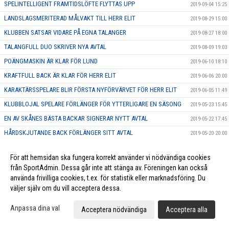
SPELINTELLIGENT FRAMTIDSLÖFTE FLYTTAS UPP
2019-09-04 15:25
LANDSLAGSMERITERAD MÅLVAKT TILL HERR ELIT
2019-08-29 15:00
KLUBBEN SATSAR VIDARE PÅ EGNA TALANGER
2019-08-27 18:00
TALANGFULL DUO SKRIVER NYA AVTAL
2019-08-09 19:03
POÄNGMASKIN ÄR KLAR FÖR LUND
2019-06-10 18:10
KRAFTFULL BACK ÄR KLAR FÖR HERR ELIT
2019-06-06 20:00
KARAKTÄRSSPELARE BLIR FÖRSTA NYFÖRVÄRVET FÖR HERR ELIT
2019-06-05 11:49
KLUBBLOJAL SPELARE FÖRLÄNGER FÖR YTTERLIGARE EN SÄSONG
2019-05-23 15:45
EN AV SKÅNES BÄSTA BACKAR SIGNERAR NYTT AVTAL
2019-05-22 17:45
HÅRDSKJUTANDE BACK FÖRLÄNGER SITT AVTAL
2019-05-20 20:00
MÅLFARLIG ANFALLARE SKRIVER NYTT KONTRAKT
2019-05-17 16:17
För att hemsidan ska fungera korrekt använder vi nödvändiga cookies
Tåget rullar mot Allsvenskan - försäsongen är igång
2019-05-13 20:01
från SportAdmin. Dessa går inte att stänga av. Föreningen kan också
KAPTENEN FÖRLÄNGER SITT KONTRAKT
2019-05-13 19:53
använda frivilliga cookies, t.ex. för statistik eller marknadsföring. Du
väljer själv om du vill acceptera dessa.
POÄNGSPELARE FÖRLÄNGER SITT KONTRAKT
2019-05-03 15:17
ASSISTERANDE TRÄNARE KLAR FÖR HERRAR DIV.1
2019-04-27 23:12
Anpassa dina val
Acceptera nödvändiga
Acceptera alla
NY HUVUDTRÄNARE KLAR FÖR HERRAR DIV.1
2019-04-15 15:41