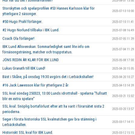
Hur har du det i sommarvärmen?
2025-08-01 13:00
Storskytten och spelarprofilen #53 Hannes Karlsson klar för
2025-07-13 10:00
ytterligare 2 säsonger.
#50 Hugo Prahl förlänger.
2025-07-10 11:41
#2 Hugo Norlund tillbaka i IBK Lund.
2025-07-08 16:49
Coach Ola förlänger!
2025-07-05 11:39
IBK Lund Allsvenskan: Sommarledighet samt lite info om
2025-07-04 11:29
försäsongsträning, matcher och truppstatus.
JÖNS REDIN ÄR KLAR FÖR IBK LUND
2025-05-08 17:00
Lukas Granath till IBK Lund!
2025-04-20 15:05
Bäst i Skåne, på onsdag 19.30 avgörs det i Lerbäckshallen!
2025-04-20 10:27
#16 Jack Lawesson klar för ytterligare 2 år
2025-04-13 14:39
SSL kval söndag 250323, 13:00 Lunds idrottshall - spelarna ''fullsatt
2025-03-21 15:02
blir en extra spelare''
SSL kval: Snöplig bortaförlust efter att ha varit i förarsätet sista 2
2025-03-20 13:57
perioderna.
Seger i första historiska SSL kvalmatchen gav bra stämning i
2025-03-17 14:11
Lerbäckshallen.
Historiskt SSL kval för IBK Lund.
2025-03-12 15:15