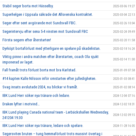
Stabil seger borta mot Hässelby.
2025-03-06 19:27
Superhelgen i Uppsala säkrade det Allsvenska kontraktet.
2025-03-04 22:13
Seger efter sent avgörande mot Sundsvall FBC.
2025-02-26 10:04
Segerintervju efter sena 5-4 vinsten mot Sundsvall FBC
2025-02-24 09:49
Första segern efter återstarten!
2025-02-20 11:58
Dyrköpt bortaförlust med ytterligare en spelare på skadelistan.
2025-02-18 16:24
Viktig pinne i andra matchen efter återstarten, coach Ola sjukt
2025-02-14 11:00
imponerad av laget.
Fall framåt trots förlust borta mot bra Karlstad.
2025-01-09 07:58
#14 kapten Kalle Nilsson inför omstarten efter julledigheten.
2025-01-03 08:41
Svag insats avslutade 2024, nu blickar vi framåt.
2025-01-02 08:14
IBK Lund Herr söker nya tränare och ledare.
2024-12-04 07:16
Draken lyfter i motvind…
2024-12-02 18:31
IBK Lund playing Canada national team - Lerbäckshallen Wednesday,
2024-12-02 09:15
241204 19.30
IBK Lund Herr söker nya tränare, ledare och spelare.
2024-11-28 16:05
Segersviten bruten – tung hemmaförlust trots massivt övertag i