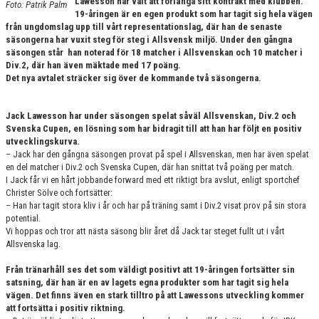
Lawesson har valt att förlänga sitt kontrakt med klubben.
Foto: Patrik Palm
KONTAKT
19-åringen är en egen produkt som har tagit sig hela vägen
från ungdomslag upp till vårt representationslag, där han de senaste
MATCHER
säsongerna har vuxit steg för steg i Allsvensk miljö. Under den gångna
säsongen står han noterad för 18 matcher i Allsvenskan och 10 matcher i
Div.2, där han även mäktade med 17 poäng.
HERRAR ALLSVENSKAN 25/26
Det nya avtalet sträcker sig över de kommande två säsongerna.
SKÅNEMÄSTERSKAPEN 21/22
Jack Lawesson har under säsongen spelat såväl Allsvenskan, Div.2 och
Svenska Cupen, en lösning som har bidragit till att han har följt en positiv
utvecklingskurva.
– Jack har den gångna säsongen provat på spel i Allsvenskan, men har även spelat
en del matcher i Div.2 och Svenska Cupen, där han snittat två poäng per match.
I Jack får vi en hårt jobbande forward med ett riktigt bra avslut, enligt sportchef
Christer Sölve och fortsätter:
– Han har tagit stora kliv i år och har på träning samt i Div.2 visat prov på sin stora
potential.
Vi hoppas och tror att nästa säsong blir året då Jack tar steget fullt ut i vårt
Allsvenska lag.
Från tränarhåll ses det som väldigt positivt att 19-åringen fortsätter sin
satsning, där han är en av lagets egna produkter som har tagit sig hela
vägen. Det finns även en stark tilltro på att Lawessons utveckling kommer
att fortsätta i positiv riktning.