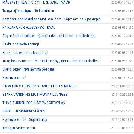
MÅLSKYTT KLAR FÖR YTTERLIGARE TVÅ ÅR
2020-03-13 18:57
Tunga pjäser signar för framtiden
2020-03-06 20:17
Kaptenen och Matchens MVP om läget i laget och de 7 poängen
2020-03-03 19:13
H1 KLARA FÖR ALLSVENSKT KVAL
2020-03-02 21:50
Segertåget fortsätter - sjunde raka och fortsatt serieledning
2020-02-16 20:15
6 raka och serieledning!
2020-02-13 22:27
Stark derbyvinst på bortaplan
2020-02-03 21:23
Tung bortavinst mot Munka-Ljungby , ger andraplats i tabellen!
2020-01-27 20:46
Viktig seger i Nya hemma borgen!!
2020-01-24 18:20
Hemmapremiär!
2020-01-17 18:25
DAGS FÖR SÄSONGENS LÄNGSTA BORTAMATCH
2019-11-02 16:36
STARK VÄNDNING MOT MUNKA-LJUNGBY
2019-10-25 20:34
TUNG SUDDEN-FÖRLUST PÅ BORTAPLAN
2019-10-17 21:09
VINST I HEMMAPREMIÄREN
2019-10-15 20:03
Hemmapremiär! - Superderby
2019-10-09 18:28
Äntligen Seriepremiär
2019-10-08 21:08