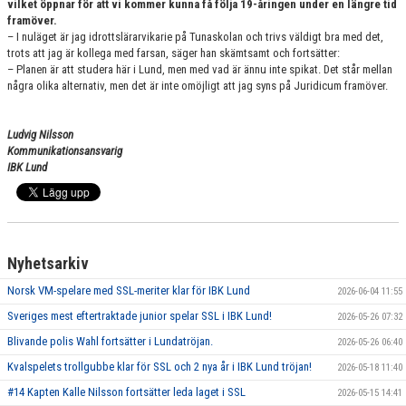
vilket öppnar för att vi kommer kunna få följa 19-åringen under en längre tid
framöver.
– I nuläget är jag idrottslärarvikarie på Tunaskolan och trivs väldigt bra med det,
trots att jag är kollega med farsan, säger han skämtsamt och fortsätter:
– Planen är att studera här i Lund, men med vad är ännu inte spikat. Det står mellan
några olika alternativ, men det är inte omöjligt att jag syns på Juridicum framöver.
Ludvig Nilsson
Kommunikationsansvarig
IBK Lund
Nyhetsarkiv
Norsk VM-spelare med SSL-meriter klar för IBK Lund
2026-06-04 11:55
Sveriges mest eftertraktade junior spelar SSL i IBK Lund!
2026-05-26 07:32
Blivande polis Wahl fortsätter i Lundatröjan.
2026-05-26 06:40
Kvalspelets trollgubbe klar för SSL och 2 nya år i IBK Lund tröjan!
2026-05-18 11:40
#14 Kapten Kalle Nilsson fortsätter leda laget i SSL
2026-05-15 14:41