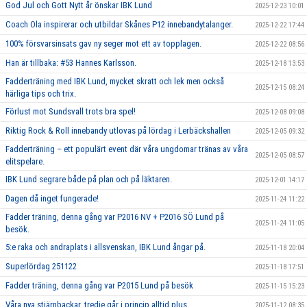
God Jul och Gott Nytt år önskar IBK Lund
2025-12-23 10:01
Coach Ola inspirerar och utbildar Skånes P12 innebandytalanger.
2025-12-22 17:44
100% försvarsinsats gav ny seger mot ett av topplagen.
2025-12-22 08:56
Han är tillbaka: #53 Hannes Karlsson.
2025-12-18 13:53
Fadderträning med IBK Lund, mycket skratt och lek men också
2025-12-15 08:24
härliga tips och trix.
Förlust mot Sundsvall trots bra spel!
2025-12-08 09:08
Riktig Rock & Roll innebandy utlovas på lördag i Lerbäckshallen
2025-12-05 09:32
Fadderträning – ett populärt event där våra ungdomar tränas av våra
2025-12-05 08:57
elitspelare.
IBK Lund segrare både på plan och på läktaren.
2025-12-01 14:17
Dagen då inget fungerade!
2025-11-24 11:22
Fadder träning, denna gång var P2016 NV + P2016 SÖ Lund på
2025-11-24 11:05
besök.
5:e raka och andraplats i allsvenskan, IBK Lund ångar på.
2025-11-18 20:04
Superlördag 251122
2025-11-18 17:51
Fadder träning, denna gång var P2015 Lund på besök
2025-11-15 15:23
Våra nya stjärnbackar, tredje går i princip alltid plus.
2025-11-12 08:35