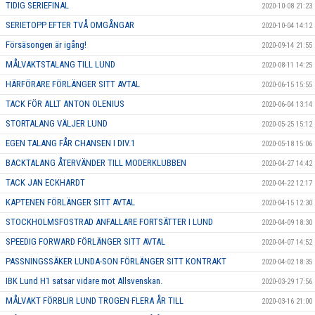
TIDIG SERIEFINAL
2020-10-08 21:23
SERIETOPP EFTER TVÅ OMGÅNGAR
2020-10-04 14:12
Försäsongen är igång!
2020-09-14 21:55
MÅLVAKTSTALANG TILL LUND
2020-08-11 14:25
HÄRFÖRARE FÖRLÄNGER SITT AVTAL
2020-06-15 15:55
TACK FÖR ALLT ANTON OLENIUS
2020-06-04 13:14
STORTALANG VÄLJER LUND
2020-05-25 15:12
EGEN TALANG FÅR CHANSEN I DIV.1
2020-05-18 15:06
BACKTALANG ÅTERVÄNDER TILL MODERKLUBBEN
2020-04-27 14:42
TACK JAN ECKHARDT
2020-04-22 12:17
KAPTENEN FÖRLÄNGER SITT AVTAL
2020-04-15 12:30
STOCKHOLMSFOSTRAD ANFALLARE FORTSÄTTER I LUND
2020-04-09 18:30
SPEEDIG FORWARD FÖRLÄNGER SITT AVTAL
2020-04-07 14:52
PASSNINGSSÄKER LUNDA-SON FÖRLÄNGER SITT KONTRAKT
2020-04-02 18:35
IBK Lund H1 satsar vidare mot Allsvenskan.
2020-03-29 17:56
MÅLVAKT FÖRBLIR LUND TROGEN FLERA ÅR TILL
2020-03-16 21:00