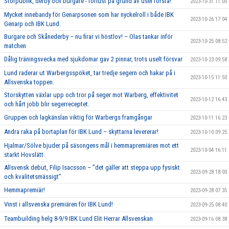
Storpublik, derby och burgare - förlust på grund av usel första!
2023-10-31 11:00
Mycket innebandy för Genarpsonen som har nyckelroll i både IBK
2023-10-26 17:04
Genarp och IBK Lund.
Burgare och Skånederby – nu firar vi höstlov! – Olas tankar inför
2023-10-25 08:52
matchen
Dålig träningsvecka med sjukdomar gav 2 pinnar, trots uselt försvar
2023-10-23 09:58
Lund raderar ut Warbergsspöket, tar tredje segern och hakar på i
2023-10-15 11:50
Allsvenska toppen.
Storskytten växlar upp och tror på seger mot Warberg, effektivitet
2023-10-12 16:43
och hårt jobb blir segerreceptet.
Gruppen och lagkänslan viktig för Warbergs framgångar
2023-10-11 16:23
Andra raka på bortaplan för IBK Lund – skyttarna levererar!
2023-10-10 09:25
Hjalmar/Sölve bjuder på säsongens mål i hemmapremiären mot ett
2023-10-04 16:11
starkt Hovslätt.
Allsvensk debut, Filip Isacsson – ’’det gäller att steppa upp fysiskt
2023-09-28 18:00
och kvalitetsmässigt’’
Hemmapremiär!
2023-09-28 07:35
Vinst i allsvenska premiären för IBK Lund!
2023-09-25 08:40
Teambuilding helg 8-9/9 IBK Lund Elit Herrar Allsvenskan
2023-09-16 08:38