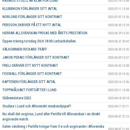
RASMUS STOLTZ ÄR KLAR FÖR LUND
2022-07-14 13:08
KLUBBIKON FÖRLÄNGER SITT AVTAL
2022-07-11 13:54
NORLUND FÖRLÄNGER SITT KONTRAKT
2022-07-07 15:26
PERSSON SKRIVER PÅ ETT NYTT AVTAL
2022-06-30 15:29
HERRAR ALLSVENSKAN PRISAS MED ÅRETS PRESTATION
2022-06-29 13:25
Öppen träning torsdag 30/6 18:00 Lerbäckshallen
2022-06-27 20:42
VÄLKOMMEN RICKARD TRÄFF
2022-06-20 15:35
JAKOB PERAIC FÖRLÄNGER SITT KONTRAKT
2022-06-09 15:57
FREIJ SKRIVER ETT NYTT KONTRAKT
2022-06-02 13:38
FOGWALL FÖRLÄNGER SITT KONTRAKT
2022-05-23 14:56
KAPTENEN FÖRLÄNGER SITT AVTAL
2022-05-16 15:06
TOPPMÅLVAKT FORTSÄTTER I LUND
2022-05-11 15:48
Skånemästare 2022
2022-04-18 20:18
Studera i Lund och Allsvenskt innebandyspel?
2022-04-17 07:11
Nu skall det avgöras, Lund eller Partille till Allsvenskan i en direkt
2022-04-07 21:15
avgörande match.
Galen vändning i Partille tvingar fram 3:e och avgörande i Allsvenska
2022-04-07 11:43