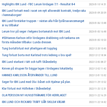
Highlights IBK Lund - FBC Lerum lördagen 7/1 - Resultat 8-4
2023-01-10 14:31
IBK Lund fortsatt med i racet om nytt allsvenskt kontrakt, tredje raka
2023-01-09 20:59
i hemmaborgen!
IBK Lund förstärker truppen – nästan alla från fjolårsavancemanget
2023-01-06 13:48
är nu tillbaka!
Lerum tror på seger i helgens bortamatch mot IBK Lund.
2023-01-05 16:48
#53Hannes Karlson inför lördagens drabbning och tankarna om
2023-01-05 10:53
första månaden tillbaka i Lunda dressen.
Tung bortaförlust mot ytterligare ett topplag
2022-12-20 10:45
Tung förlust borta mot Karlstad trots ledning o bra spel!
2022-12-12 18:34
IBK Lund starkast i tätt och tufft Skånederby
2022-12-05 08:27
Kniven på strupen för bägge lagen i lördagens lokalderby.
2022-12-02 11:42
HANNES KARLSSON ÅTERVÄNDER TILL LUND
2022-12-01 15:02
Seger för IBK Lund med Ola i båset och Hjalmar på plan.
2022-11-29 13:52
Klar förlust mot Höllviken i Skånederbyt.
2022-11-25 12:31
OLA PERSSON NY HUVUDTRÄNARE FÖR HERRLAGET
2022-11-22 16:29
IBK LUND OCH RICKARD TRÄFF GÅR SKILDA VÄGAR
2022-11-22 14:42