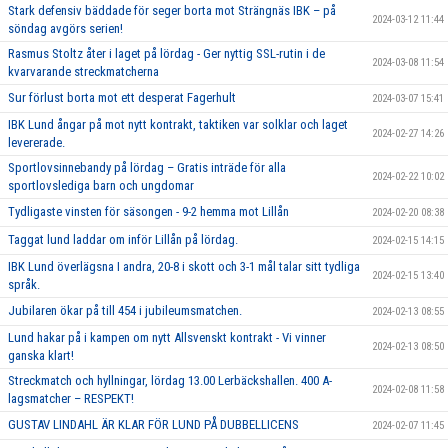
Stark defensiv bäddade för seger borta mot Strängnäs IBK – på
2024-03-12 11:44
söndag avgörs serien!
Rasmus Stoltz åter i laget på lördag - Ger nyttig SSL-rutin i de
2024-03-08 11:54
kvarvarande streckmatcherna
Sur förlust borta mot ett desperat Fagerhult
2024-03-07 15:41
IBK Lund ångar på mot nytt kontrakt, taktiken var solklar och laget
2024-02-27 14:26
levererade.
Sportlovsinnebandy på lördag – Gratis inträde för alla
2024-02-22 10:02
sportlovslediga barn och ungdomar
Tydligaste vinsten för säsongen - 9-2 hemma mot Lillån
2024-02-20 08:38
Taggat lund laddar om inför Lillån på lördag.
2024-02-15 14:15
IBK Lund överlägsna I andra, 20-8 i skott och 3-1 mål talar sitt tydliga
2024-02-15 13:40
språk.
Jubilaren ökar på till 454 i jubileumsmatchen.
2024-02-13 08:55
Lund hakar på i kampen om nytt Allsvenskt kontrakt - Vi vinner
2024-02-13 08:50
ganska klart!
Streckmatch och hyllningar, lördag 13.00 Lerbäckshallen. 400 A-
2024-02-08 11:58
lagsmatcher – RESPEKT!
GUSTAV LINDAHL ÄR KLAR FÖR LUND PÅ DUBBELLICENS
2024-02-07 11:45