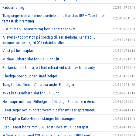
Fadderträning
2025-11-07 09:46
Tung seger mot allsvenska serieledarna Karlstad IBF – Tack för en
2025-11-03 11:55
fantastisk inramning
Riktigt stark laginsats tog bort Karlstadspöket!
2025-11-03 09:38
Allsvensk toppmatch på söndag då serieledarna Karlstad IBF
2025-10-28 15:46
kommer på besök, 16:00 Lerbäckshallen.
Vinst på hemmaplan!
2025-10-27 14:18
Michael Ekberg klar för IBK Lund Elit
2025-10-22 10:03
Bortaresan till Umeå, ett litet referat vid sidan av Innebandyn.
2025-10-17 09:42
5 härliga poäng under Umeå helgen.
2025-10-17 09:11
Tung förlust ’’hemma’’ i arena under Elithelgen.
2025-10-02 11:35
#77 Elias Lundberg klar för IBK Lund!
2025-09-25 18:10
Hemmapremiär och Elithelgen på lördag i Sparbanken Arena.
2025-09-25 09:21
Säker seger och hundraprocentig defensiv i seriepremiären.
2025-09-24 18:15
#14 Kapten Kalle Nilsson stänger försäsongen
2025-09-19 18:46
Stabil seger borta mot SSL laget Hovslätt IK i genrepet.
2025-09-18 19:05
Målvaktstalang med SSL meriter återvänder till IBK Lund
2025-09-09 06:44