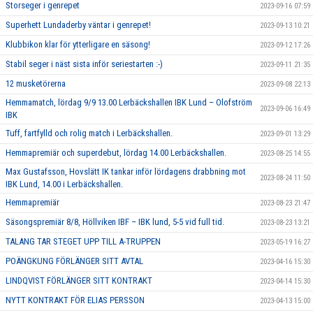
Storseger i genrepet
2023-09-16 07:59
Superhett Lundaderby väntar i genrepet!
2023-09-13 10:21
Klubbikon klar för ytterligare en säsong!
2023-09-12 17:26
Stabil seger i näst sista inför seriestarten :-)
2023-09-11 21:35
12 musketörerna
2023-09-08 22:13
Hemmamatch, lördag 9/9 13.00 Lerbäckshallen IBK Lund – Olofström
2023-09-06 16:49
IBK
Tuff, fartfylld och rolig match i Lerbäckshallen.
2023-09-01 13:29
Hemmapremiär och superdebut, lördag 14.00 Lerbäckshallen.
2023-08-25 14:55
Max Gustafsson, Hovslätt IK tankar inför lördagens drabbning mot
2023-08-24 11:50
IBK Lund, 14.00 i Lerbäckshallen.
Hemmapremiär
2023-08-23 21:47
Säsongspremiär 8/8, Höllviken IBF – IBK lund, 5-5 vid full tid.
2023-08-23 13:21
TALANG TAR STEGET UPP TILL A-TRUPPEN
2023-05-19 16:27
POÄNGKUNG FÖRLÄNGER SITT AVTAL
2023-04-16 15:30
LINDQVIST FÖRLÄNGER SITT KONTRAKT
2023-04-14 15:30
NYTT KONTRAKT FÖR ELIAS PERSSON
2023-04-13 15:00