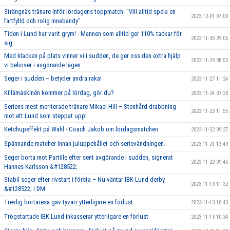
Strängnäs tränare inför lördagens toppmatch: "Vill alltid spela en
2023-12-01 07:00
fartfylld och rolig innebandy"
Tiden i Lund har varit grym! - Mannen som alltid ger 110% tackar för
2023-11-30 09:06
sig
Med klacken på plats vinner vi i sudden, de ger oss den extra hjälp
2023-11-29 08:52
vi behöver i avgörande lägen
Seger i sudden – betyder andra raka!
2023-11-27 11:24
Kíllámáskínén kommer på lördag, gör du?
2023-11-24 07:30
Seriens mest meriterade tränare Mikael Hill – Stenhård drabbning
2023-11-23 11:55
mot ett Lund som steppat upp!
Ketchupeffekt på Wahl - Coach Jakob om lördagsmatchen
2023-11-22 09:27
Spännande matcher innan juluppehållet och serievändningen.
2023-11-21 13:49
Seger borta mot Partille efter sent avgörande i sudden, signerat
2023-11-20 09:45
Hannes Karlsson &#128522;
Stabil seger efter rivstart i första – Nu väntar IBK Lund derby
2023-11-13 11:32
&#128522; i DM
Trevlig bortaresa gav tyvärr ytterligare en förlust.
2023-11-13 10:43
Trögstartade IBK Lund inkasserar ytterligare en förlust
2023-11-13 10:34