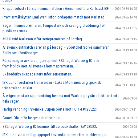
besök
Knapp förlust i första hemmamatchen i Arenan mot bra Karlstad IBF
2024-09-30 16:25
Premiärmålskytten Emil Wahl inför lördagens match mot Karlstad
2024-09-26 14:48
Seger i hemmapremiären, tempostark och svängig drabbning helt i
2024-09-23 17:55
publikens smak.
#33 David Karlsson inför seriepremiären på lördag
2024-09-20 09:15
Allsvensk elitmatch i arenan på lördag – Sportchef Sölve summerar
2024-09-19 10:30
#silly och försäsongen
Försäsongen avklarad, genrep mot SSL laget Warberg IC och
2024-09-17 16:46
framåtblick mot Allsvenska hemmapremiären.
Skånederby skapade nerv inför seriestarten.
2024-09-13 19:10
IBK Lund förstärker tränarsidan - Lukáš Molhanec ung tjeckisk
2024-09-11 10:11
tränartalang är klar
Återigen en stark upphämtning hemma mot Warberg, tyvärr räckte det inte
2024-09-04
hela vägen.
Härlig vändning i Svenska Cupen borta mot FCH &#128522;
2024-08-31 09:11
Coach Ola inför helgens drabbningar
2024-08-30 09:07
SSL laget Warberg IC kommer till Lerbäckshallen &#128522;
2024-08-28
IBK Lund vidare till gruppspel i svenska cupen efter suddenseger
2024-08-26 15:00