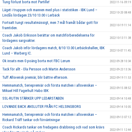
Tung förlust borta mot Partille!
2022-11-16 09:19
Läget i truppen och mannen med plus i statistiken - IBK Lund –
2022-10-20 08:48
Lindås lördagen 23/10 13.00 i Lerbäck
Fortsatt tungt resultatmässigt, men 7 mål framåt bådar gott för
2022-10-19 11:14
framtiden.
Coach Jakob Eriksson berättar om matchförberedelserna för
2022-10-13 11:38
lördagens sargvakter.
Coach Jakob inför lördagens match, 8/10 13.00 Lerbäckshallen, IBK
2022-10-07 11:45
Lund – Warberg IC.
Ok insats men 0 poäng borta mot FBC Lerum
2022-09-28 10:34
Tack för allt - Ola Persson och Martin Andersson
2022-09-23 13:36
Tuff Allsvensk premiär, blir bättre eftersom.
2022-09-19 11:53
Hemmamatch, Seriepremiär och första matchen i allsvenskan –
2022-09-15 08:52
Mikael Hill Fagerhult Habo IBK
SSL-RUTIN STÄRKER UPP LEDARSTABEN
2022-09-14 10:48
LOVANDE BACK ANSLUTER FRÅN FC HELSINGBORG
2022-09-14 10:05
Hemmamatch, Seriepremiär och första matchen i allsvenskan –
2022-09-13 07:12
Rickard Träff tankar och förväntningar
Coach Rickards tankar om fredagens drabbning och vad som krävs
2022-09-11 12:44