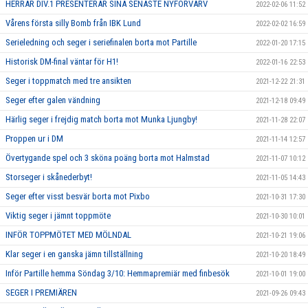
HERRAR DIV.1 PRESENTERAR SINA SENASTE NYFÖRVÄRV
2022-02-06 11:52
Vårens första silly Bomb från IBK Lund
2022-02-02 16:59
Serieledning och seger i seriefinalen borta mot Partille
2022-01-20 17:15
Historisk DM-final väntar för H1!
2022-01-16 22:53
Seger i toppmatch med tre ansikten
2021-12-22 21:31
Seger efter galen vändning
2021-12-18 09:49
Härlig seger i frejdig match borta mot Munka Ljungby!
2021-11-28 22:07
Proppen ur i DM
2021-11-14 12:57
Övertygande spel och 3 sköna poäng borta mot Halmstad
2021-11-07 10:12
Storseger i skånederbyt!
2021-11-05 14:43
Seger efter visst besvär borta mot Pixbo
2021-10-31 17:30
Viktig seger i jämnt toppmöte
2021-10-30 10:01
INFÖR TOPPMÖTET MED MÖLNDAL
2021-10-21 19:06
Klar seger i en ganska jämn tillställning
2021-10-20 18:49
Inför Partille hemma Söndag 3/10: Hemmapremiär med finbesök
2021-10-01 19:00
SEGER I PREMIÄREN
2021-09-26 09:43