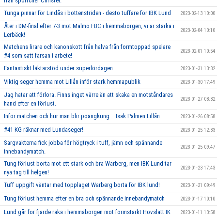
från sportchef Christer.
Tunga pinnar för Lindås i bottenstriden - desto tuffare för IBK Lund
2023-02-13 10:00
Åter i DM-final efter 7-3 mot Malmö FBC i hemmaborgen, vi är starka i
2023-02-04 10:10
Lerbäck!
Matchens lirare och kanonskott från halva från formtoppad spelare
2023-02-01 10:54
#4 som satt farsan i arbete!
Fantastiskt läktarstöd under superlördagen.
2023-01-31 13:32
Viktig seger hemma mot Lillån inför stark hemmapublik
2023-01-30 17:49
Jag hatar att förlora. Finns inget värre än att skaka en motståndares
2023-01-27 08:32
hand efter en förlust.
Inför matchen och hur man blir poängkung – Isak Palmen Lillån
2023-01-26 08:58
#41 KG räknar med Lundaseger!
2023-01-25 12:33
Sargvakterna fick jobba för högtryck i tuff, jämn och spännande
2023-01-25 09:47
innebandymatch.
Tung förlust borta mot ett stark och bra Warberg, men IBK Lund tar
2023-01-23 17:43
nya tag till helgen!
Tuff uppgift väntar med topplaget Warberg borta för IBK lund!
2023-01-21 09:49
Tung förlust hemma efter en bra och spännande innebandymatch
2023-01-17 10:10
Lund går för fjärde raka i hemmaborgen mot formstarkt Hovslätt IK
2023-01-11 13:58