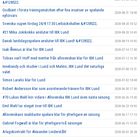
&#128522;
Godkänt i första träningsmatchen efter fina insatser av spelande
2024-08-21 18:00
nyförvärv.
Svenska cupen lördag 24/8 17.30 Lerbäckshallen &#128522;
2024-08-20 18:52
#21 Mika Jokikokko ansluter till IBK Lund.
2024-08-20 14:45
Dansk landslagsspelare ansluter till IBK Lund! &#128522;
2024-08-19 14:45
Isak Ålenius är klar för IBK Lund
2024-07-14 17:00
Tobias van’t Hoff med meriter från allsvenskan klar för IBK Lund
2024-07-12 16:30
Innebandy och studier i Lund och Malmö, IBK Lund det naturliga
2024-07-08 10:21
valet.
Simon Laraño klar för Lund
2024-07-02 18:48
Robert Andersson klar som assisterande tränare för IBK Lund
2024-06-30 17:00
#70 Lukas Wahl kör vidare i Allsvenska IBK Lund även nästa säsong
2024-06-26 19:00
Emil Wahl tar steget över till IBK Lund
2024-06-23 18:45
Allsvenskans snabbaste spelare klar för ytterligare en säsong
2024-06-17 17:10
Gabriel Fogwall är klar för ytterligare två säsonger
2024-06-15 15:00
A-lagskontrakt för Alexander Linderståhl
2024-06-02 20:28