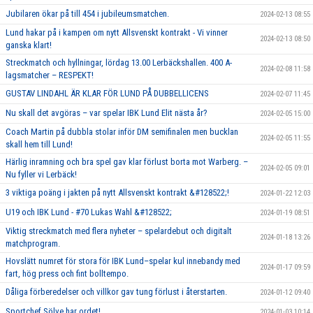
Jubilaren ökar på till 454 i jubileumsmatchen.
2024-02-13 08:55
Lund hakar på i kampen om nytt Allsvenskt kontrakt - Vi vinner
2024-02-13 08:50
ganska klart!
Streckmatch och hyllningar, lördag 13.00 Lerbäckshallen. 400 A-
2024-02-08 11:58
lagsmatcher – RESPEKT!
GUSTAV LINDAHL ÄR KLAR FÖR LUND PÅ DUBBELLICENS
2024-02-07 11:45
Nu skall det avgöras – var spelar IBK Lund Elit nästa år?
2024-02-05 15:00
Coach Martin på dubbla stolar inför DM semifinalen men bucklan
2024-02-05 11:55
skall hem till Lund!
Härlig inramning och bra spel gav klar förlust borta mot Warberg. –
2024-02-05 09:01
Nu fyller vi Lerbäck!
3 viktiga poäng i jakten på nytt Allsvenskt kontrakt &#128522;!
2024-01-22 12:03
U19 och IBK Lund - #70 Lukas Wahl &#128522;
2024-01-19 08:51
Viktig streckmatch med flera nyheter – spelardebut och digitalt
2024-01-18 13:26
matchprogram.
Hovslätt numret för stora för IBK Lund–spelar kul innebandy med
2024-01-17 09:59
fart, hög press och fint bolltempo.
Dåliga förberedelser och villkor gav tung förlust i återstarten.
2024-01-12 09:40
Sportchef Sölve har ordet!
2024-01-03 10:14