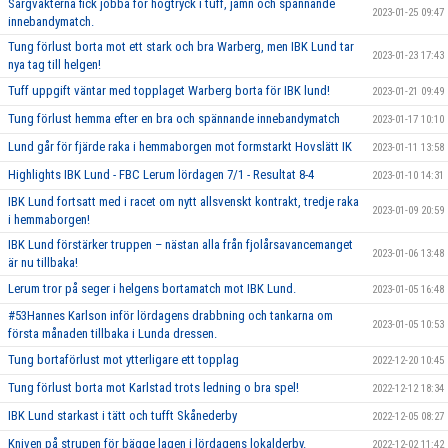
Sargvakterna fick jobba för högtryck i tuff, jämn och spännande
2023-01-25 09:47
innebandymatch.
Tung förlust borta mot ett stark och bra Warberg, men IBK Lund tar
2023-01-23 17:43
nya tag till helgen!
Tuff uppgift väntar med topplaget Warberg borta för IBK lund!
2023-01-21 09:49
Tung förlust hemma efter en bra och spännande innebandymatch
2023-01-17 10:10
Lund går för fjärde raka i hemmaborgen mot formstarkt Hovslätt IK
2023-01-11 13:58
Highlights IBK Lund - FBC Lerum lördagen 7/1 - Resultat 8-4
2023-01-10 14:31
IBK Lund fortsatt med i racet om nytt allsvenskt kontrakt, tredje raka
2023-01-09 20:59
i hemmaborgen!
IBK Lund förstärker truppen – nästan alla från fjolårsavancemanget
2023-01-06 13:48
är nu tillbaka!
Lerum tror på seger i helgens bortamatch mot IBK Lund.
2023-01-05 16:48
#53Hannes Karlson inför lördagens drabbning och tankarna om
2023-01-05 10:53
första månaden tillbaka i Lunda dressen.
Tung bortaförlust mot ytterligare ett topplag
2022-12-20 10:45
Tung förlust borta mot Karlstad trots ledning o bra spel!
2022-12-12 18:34
IBK Lund starkast i tätt och tufft Skånederby
2022-12-05 08:27
Kniven på strupen för bägge lagen i lördagens lokalderby.
2022-12-02 11:42