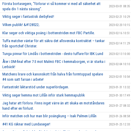
Första bortasegern, ’’förlorar vi så kommer vi med all säkerhet att
2023-03-01 08:35
spela div 1 nästa säsong’’.
Viktig seger i fantastisk derbyfest!
2023-02-21 10:29
Vilken publik! &#128522;
2023-02-20 10:15
Klar seger och viktiga poäng i bottenstriden mot FBC Partille.
2023-02-16 10:51
Tuffa matcher väntar för att säkra det allsvenska kontraktet – tankar
2023-02-14 11:29
från sportchef Christer.
Tunga pinnar för Lindås i bottenstriden - desto tuffare för IBK Lund
2023-02-13 10:00
Åter i DM-final efter 7-3 mot Malmö FBC i hemmaborgen, vi är starka i
2023-02-04 10:10
Lerbäck!
Matchens lirare och kanonskott från halva från formtoppad spelare
2023-02-01 10:54
#4 som satt farsan i arbete!
Fantastiskt läktarstöd under superlördagen.
2023-01-31 13:32
Viktig seger hemma mot Lillån inför stark hemmapublik
2023-01-30 17:49
Jag hatar att förlora. Finns inget värre än att skaka en motståndares
2023-01-27 08:32
hand efter en förlust.
Inför matchen och hur man blir poängkung – Isak Palmen Lillån
2023-01-26 08:58
#41 KG räknar med Lundaseger!
2023-01-25 12:33