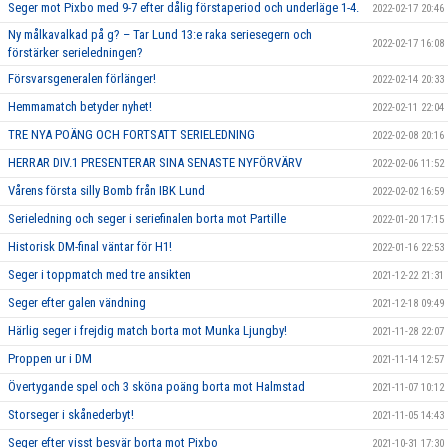
Seger mot Pixbo med 9-7 efter dålig förstaperiod och underläge 1-4.
2022-02-17 20:46
Ny målkavalkad på g? – Tar Lund 13:e raka seriesegern och
2022-02-17 16:08
förstärker serieledningen?
Försvarsgeneralen förlänger!
2022-02-14 20:33
Hemmamatch betyder nyhet!
2022-02-11 22:04
TRE NYA POÄNG OCH FORTSATT SERIELEDNING
2022-02-08 20:16
HERRAR DIV.1 PRESENTERAR SINA SENASTE NYFÖRVÄRV
2022-02-06 11:52
Vårens första silly Bomb från IBK Lund
2022-02-02 16:59
Serieledning och seger i seriefinalen borta mot Partille
2022-01-20 17:15
Historisk DM-final väntar för H1!
2022-01-16 22:53
Seger i toppmatch med tre ansikten
2021-12-22 21:31
Seger efter galen vändning
2021-12-18 09:49
Härlig seger i frejdig match borta mot Munka Ljungby!
2021-11-28 22:07
Proppen ur i DM
2021-11-14 12:57
Övertygande spel och 3 sköna poäng borta mot Halmstad
2021-11-07 10:12
Storseger i skånederbyt!
2021-11-05 14:43
Seger efter visst besvär borta mot Pixbo
2021-10-31 17:30