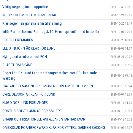
Viktig seger i jämnt toppmöte
2021-10-30 10:01
INFÖR TOPPMÖTET MED MÖLNDAL
2021-10-21 19:06
Klar seger i en ganska jämn tillställning
2021-10-20 18:49
Inför Partille hemma Söndag 3/10: Hemmapremiär med finbesök
2021-10-01 19:00
SEGER I PREMIÄREN
2021-09-26 09:43
ELLIOT BJÖRN ÄR KLAR FÖR LUND
2021-09-02 14:57
Nyttiga erfarenheter mot FCH
2021-08-24 20:22
SLAGET OM SKÅNE
2021-08-18 11:55
Seger för IBK Lund i andra träningsmatchen mot SSL-kvalande
2021-08-18 09:42
Warberg
OAVGJORT I SÄSONGSPREMIÄREN BORTA MOT HÖLLVIKEN
2021-08-13 10:24
CARL OLSSON ÄR KLAR FÖR LUND
2021-07-07 15:09
HUGO NORLUND FÖRLÄNGER
2021-06-11 14:26
PONTUS SÖLVE LÄMNAR FÖR SSL-SPEL
2021-04-15 10:00
SNABB OCH IRRATIONELL ANFALLARE STANNAR KVAR
2021-04-12 13:32
OMSKOLAD POÄNGFORWARD KLAR FÖR YTTERLIGARE EN SÄSONG
2021-04-07 12:07