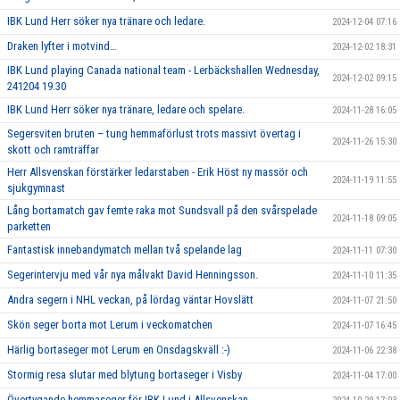
IBK Lund Herr söker nya tränare och ledare.
2024-12-04 07:16
Draken lyfter i motvind…
2024-12-02 18:31
IBK Lund playing Canada national team - Lerbäckshallen Wednesday,
2024-12-02 09:15
241204 19.30
IBK Lund Herr söker nya tränare, ledare och spelare.
2024-11-28 16:05
Segersviten bruten – tung hemmaförlust trots massivt övertag i
2024-11-26 15:30
skott och ramträffar
Herr Allsvenskan förstärker ledarstaben - Erik Höst ny massör och
2024-11-19 11:55
sjukgymnast
Lång bortamatch gav femte raka mot Sundsvall på den svårspelade
2024-11-18 09:05
parketten
Fantastisk innebandymatch mellan två spelande lag
2024-11-11 07:30
Segerintervju med vår nya målvakt David Henningsson.
2024-11-10 11:35
Andra segern i NHL veckan, på lördag väntar Hovslätt
2024-11-07 21:50
Skön seger borta mot Lerum i veckomatchen
2024-11-07 16:45
Härlig bortaseger mot Lerum en Onsdagskväll :-)
2024-11-06 22:38
Stormig resa slutar med blytung bortaseger i Visby
2024-11-04 17:00
Övertygande hemmaseger för IBK Lund i Allsvenskan