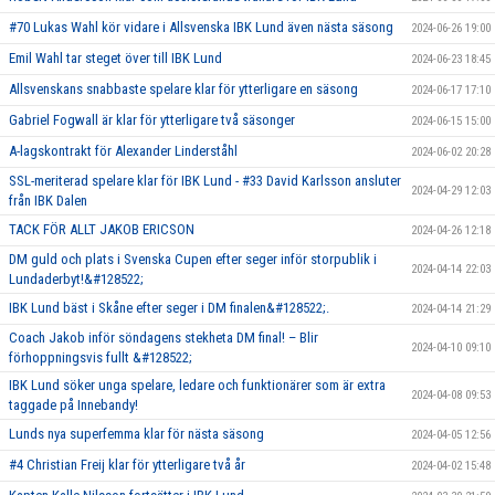
#70 Lukas Wahl kör vidare i Allsvenska IBK Lund även nästa säsong
2024-06-26 19:00
Emil Wahl tar steget över till IBK Lund
2024-06-23 18:45
Allsvenskans snabbaste spelare klar för ytterligare en säsong
2024-06-17 17:10
Gabriel Fogwall är klar för ytterligare två säsonger
2024-06-15 15:00
A-lagskontrakt för Alexander Linderståhl
2024-06-02 20:28
SSL-meriterad spelare klar för IBK Lund - #33 David Karlsson ansluter
2024-04-29 12:03
från IBK Dalen
TACK FÖR ALLT JAKOB ERICSON
2024-04-26 12:18
DM guld och plats i Svenska Cupen efter seger inför storpublik i
2024-04-14 22:03
Lundaderbyt!&#128522;
IBK Lund bäst i Skåne efter seger i DM finalen&#128522;.
2024-04-14 21:29
Coach Jakob inför söndagens stekheta DM final! – Blir
2024-04-10 09:10
förhoppningsvis fullt &#128522;
IBK Lund söker unga spelare, ledare och funktionärer som är extra
2024-04-08 09:53
taggade på Innebandy!
Lunds nya superfemma klar för nästa säsong
2024-04-05 12:56
#4 Christian Freij klar för ytterligare två år
2024-04-02 15:48