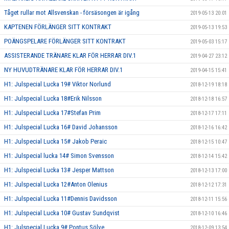
Tåget rullar mot Allsvenskan - försäsongen är igång
2019-05-13 20:01
KAPTENEN FÖRLÄNGER SITT KONTRAKT
2019-05-13 19:53
POÄNGSPELARE FÖRLÄNGER SITT KONTRAKT
2019-05-03 15:17
ASSISTERANDE TRÄNARE KLAR FÖR HERRAR DIV.1
2019-04-27 23:12
NY HUVUDTRÄNARE KLAR FÖR HERRAR DIV.1
2019-04-15 15:41
H1: Julspecial Lucka 19# Viktor Norlund
2018-12-19 18:18
H1: Julspecial Lucka 18#Erik Nilsson
2018-12-18 16:57
H1: Julspecial Lucka 17#Stefan Prim
2018-12-17 17:11
H1: Julspecial Lucka 16# David Johansson
2018-12-16 16:42
H1: Julspecial Lucka 15# Jakob Peraic
2018-12-15 10:47
H1: Julspecial lucka 14# Simon Svensson
2018-12-14 15:42
H1: Julspecial Lucka 13# Jesper Mattson
2018-12-13 17:00
H1: Julspecial Lucka 12#Anton Olenius
2018-12-12 17:31
H1: Julspecial Lucka 11#Dennis Davidsson
2018-12-11 15:56
H1: Julspecial Lucka 10# Gustav Sundqvist
2018-12-10 16:46
H1: Julspecial Lucka 9# Pontus Sölve
2018-12-09 13:54