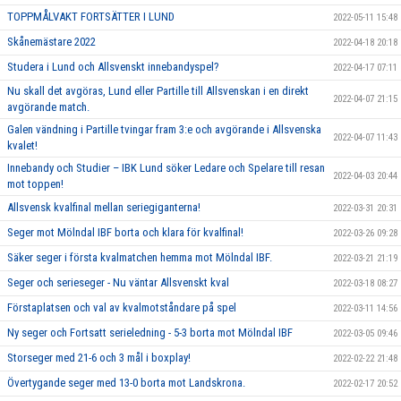
TOPPMÅLVAKT FORTSÄTTER I LUND
2022-05-11 15:48
Skånemästare 2022
2022-04-18 20:18
Studera i Lund och Allsvenskt innebandyspel?
2022-04-17 07:11
Nu skall det avgöras, Lund eller Partille till Allsvenskan i en direkt
2022-04-07 21:15
avgörande match.
Galen vändning i Partille tvingar fram 3:e och avgörande i Allsvenska
2022-04-07 11:43
kvalet!
Innebandy och Studier – IBK Lund söker Ledare och Spelare till resan
2022-04-03 20:44
mot toppen!
Allsvensk kvalfinal mellan seriegiganterna!
2022-03-31 20:31
Seger mot Mölndal IBF borta och klara för kvalfinal!
2022-03-26 09:28
Säker seger i första kvalmatchen hemma mot Mölndal IBF.
2022-03-21 21:19
Seger och serieseger - Nu väntar Allsvenskt kval
2022-03-18 08:27
Förstaplatsen och val av kvalmotståndare på spel
2022-03-11 14:56
Ny seger och Fortsatt serieledning - 5-3 borta mot Mölndal IBF
2022-03-05 09:46
Storseger med 21-6 och 3 mål i boxplay!
2022-02-22 21:48
Övertygande seger med 13-0 borta mot Landskrona.
2022-02-17 20:52