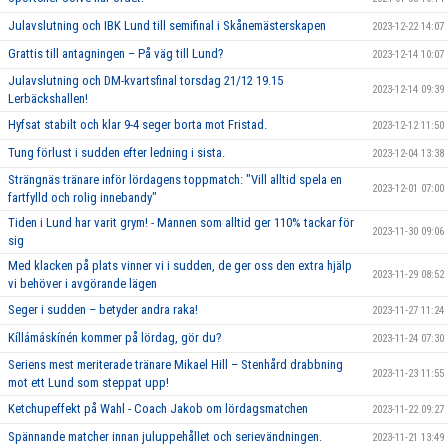
Julavslutning och IBK Lund till semifinal i Skånemästerskapen
2023-12-22 14:07
Grattis till antagningen – På väg till Lund?
2023-12-14 10:07
Julavslutning och DM-kvartsfinal torsdag 21/12 19.15
2023-12-14 09:39
Lerbäckshallen!
Hyfsat stabilt och klar 9-4 seger borta mot Fristad.
2023-12-12 11:50
Tung förlust i sudden efter ledning i sista.
2023-12-04 13:38
Strängnäs tränare inför lördagens toppmatch: "Vill alltid spela en
2023-12-01 07:00
fartfylld och rolig innebandy"
Tiden i Lund har varit grym! - Mannen som alltid ger 110% tackar för
2023-11-30 09:06
sig
Med klacken på plats vinner vi i sudden, de ger oss den extra hjälp
2023-11-29 08:52
vi behöver i avgörande lägen
Seger i sudden – betyder andra raka!
2023-11-27 11:24
Kíllámáskínén kommer på lördag, gör du?
2023-11-24 07:30
Seriens mest meriterade tränare Mikael Hill – Stenhård drabbning
2023-11-23 11:55
mot ett Lund som steppat upp!
Ketchupeffekt på Wahl - Coach Jakob om lördagsmatchen
2023-11-22 09:27
Spännande matcher innan juluppehållet och serievändningen.
2023-11-21 13:49