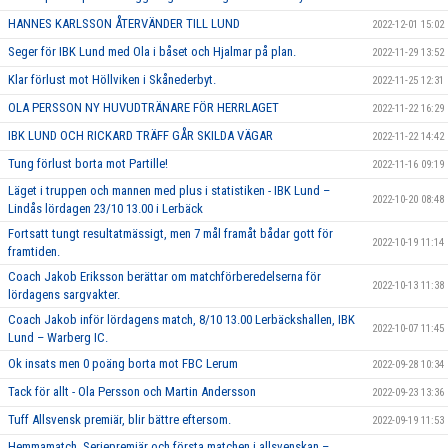
HANNES KARLSSON ÅTERVÄNDER TILL LUND
2022-12-01 15:02
Seger för IBK Lund med Ola i båset och Hjalmar på plan.
2022-11-29 13:52
Klar förlust mot Höllviken i Skånederbyt.
2022-11-25 12:31
OLA PERSSON NY HUVUDTRÄNARE FÖR HERRLAGET
2022-11-22 16:29
IBK LUND OCH RICKARD TRÄFF GÅR SKILDA VÄGAR
2022-11-22 14:42
Tung förlust borta mot Partille!
2022-11-16 09:19
Läget i truppen och mannen med plus i statistiken - IBK Lund –
2022-10-20 08:48
Lindås lördagen 23/10 13.00 i Lerbäck
Fortsatt tungt resultatmässigt, men 7 mål framåt bådar gott för
2022-10-19 11:14
framtiden.
Coach Jakob Eriksson berättar om matchförberedelserna för
2022-10-13 11:38
lördagens sargvakter.
Coach Jakob inför lördagens match, 8/10 13.00 Lerbäckshallen, IBK
2022-10-07 11:45
Lund – Warberg IC.
Ok insats men 0 poäng borta mot FBC Lerum
2022-09-28 10:34
Tack för allt - Ola Persson och Martin Andersson
2022-09-23 13:36
Tuff Allsvensk premiär, blir bättre eftersom.
2022-09-19 11:53
Hemmamatch, Seriepremiär och första matchen i allsvenskan –