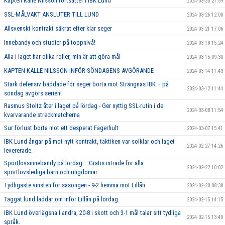
Kapten Kalle Nilsson fortsätter i IBK Lund
2024-03-30 21:59
SSL-MÅLVAKT ANSLUTER TILL LUND
2024-03-26 12:00
Allsvenskt kontrakt säkrat efter klar seger
2024-03-21 17:06
Innebandy och studier på toppnivå!
2024-03-18 15:24
Alla i laget har olika roller, min är att göra mål
2024-03-15 09:30
KAPTEN KALLE NILSSON INFÖR SÖNDAGENS AVGÖRANDE
2024-03-14 11:43
Stark defensiv bäddade för seger borta mot Strängnäs IBK – på
2024-03-12 11:44
söndag avgörs serien!
Rasmus Stoltz åter i laget på lördag - Ger nyttig SSL-rutin i de
2024-03-08 11:54
kvarvarande streckmatcherna
Sur förlust borta mot ett desperat Fagerhult
2024-03-07 15:41
IBK Lund ångar på mot nytt kontrakt, taktiken var solklar och laget
2024-02-27 14:26
levererade.
Sportlovsinnebandy på lördag – Gratis inträde för alla
2024-02-22 10:02
sportlovslediga barn och ungdomar
Tydligaste vinsten för säsongen - 9-2 hemma mot Lillån
2024-02-20 08:38
Taggat lund laddar om inför Lillån på lördag.
2024-02-15 14:15
IBK Lund överlägsna I andra, 20-8 i skott och 3-1 mål talar sitt tydliga
2024-02-15 13:40
språk.