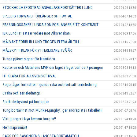
STOCKHOLMSFOSTRAD ANFALLARE FORTSÄTTER I LUND
2020-04-09 18:30
SPEEDIG FORWARD FÖRLÄNGER SITT AVTAL
2020-04-07 14:52
PASSNINGSSÄKER LUNDA-SON FÖRLÄNGER SITT KONTRAKT
2020-04-02 18:35
IBK Lund H1 satsar vidare mot Allsvenskan.
2020-03-29 17:56
MÅLVAKT FÖRBLIR LUND TROGEN FLERA ÅR TILL
2020-03-16 21:00
MÅLSKYTT KLAR FÖR YTTERLIGARE TVÅ ÅR
2020-03-13 18:57
Tunga pjäser signar för framtiden
2020-03-06 20:17
Kaptenen och Matchens MVP om läget i laget och de 7 poängen
2020-03-03 19:13
H1 KLARA FÖR ALLSVENSKT KVAL
2020-03-02 21:50
Segertåget fortsätter - sjunde raka och fortsatt serieledning
2020-02-16 20:15
6 raka och serieledning!
2020-02-13 22:27
Stark derbyvinst på bortaplan
2020-02-03 21:23
Tung bortavinst mot Munka-Ljungby , ger andraplats i tabellen!
2020-01-27 20:46
Viktig seger i Nya hemma borgen!!
2020-01-24 18:20
Hemmapremiär!
2020-01-17 18:25
DAGS FÖR SÄSONGENS LÄNGSTA BORTAMATCH
2019-11-02 16:36