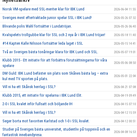
Norsk VM-spelare med SSL-meriter klar för IBK Lund
2026-06-04 11:55
Sveriges mest eftertraktade junior spelar SSL i IBK Lund!
2026-05-26 07:32
Blivande polis Wahl fortsätter i Lundatröjan.
2026-05-26 06:40
Kvalspelets trollgubbe klar för SSL och 2 nya år i IBK Lund tröjan!
2026-05-18 11:40
#14 Kapten Kalle Nilsson fortsätter leda laget i SSL
2026-05-15 14:41
Två av Sveriges bästa tonåringar klara för IBK Lund och SSL.
2026-05-07 19:01
Klubb 2015 - Ett initiativ för att förbättra förutsättningarna för våra
2026-05-06 08:50
spelare
DM Guld: IBK Lund befäster sin plats som Skånes bästa lag – extra
2026-05-01 22:04
kul med TV sporten på plats.
Vill ni ha ett Skånsk herrlag i SSL?
2026-04-21 07:08
Klubb 2015, ett initiativ för spelarna i IBK Lund Elit.
2026-04-19 09:49
2-0 i SSL kvalet inför fullsatt och böljande IH
2026-04-15 07:10
Vill ni ha ett Skånsk herrlag i SSL?
2026-04-12 15:59
Seger borta mot favoriten Karlstad och 1-0 i SSL kvalet.
2026-04-12 00:51
Studier på Sveriges bästa universitet, studentliv på toppnivå och en
2026-04-08 16:53
fantastisk innebandyresa.