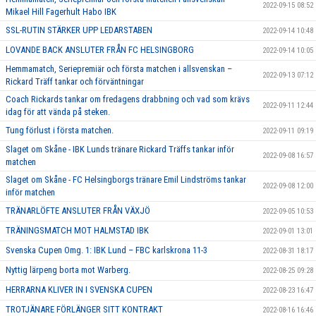
2022-09-15 08:52
Mikael Hill Fagerhult Habo IBK
SSL-RUTIN STÄRKER UPP LEDARSTABEN
2022-09-14 10:48
LOVANDE BACK ANSLUTER FRÅN FC HELSINGBORG
2022-09-14 10:05
Hemmamatch, Seriepremiär och första matchen i allsvenskan –
2022-09-13 07:12
Rickard Träff tankar och förväntningar
Coach Rickards tankar om fredagens drabbning och vad som krävs
2022-09-11 12:44
idag för att vända på steken.
Tung förlust i första matchen.
2022-09-11 09:19
Slaget om Skåne - IBK Lunds tränare Rickard Träffs tankar inför
2022-09-08 16:57
matchen
Slaget om Skåne - FC Helsingborgs tränare Emil Lindströms tankar
2022-09-08 12:00
inför matchen
TRÄNARLÖFTE ANSLUTER FRÅN VÄXJÖ
2022-09-05 10:53
TRÄNINGSMATCH MOT HALMSTAD IBK
2022-09-01 13:01
Svenska Cupen Omg. 1: IBK Lund – FBC karlskrona 11-3
2022-08-31 18:17
Nyttig lärpeng borta mot Warberg.
2022-08-25 09:28
HERRARNA KLIVER IN I SVENSKA CUPEN
2022-08-23 16:47
TROTJÄNARE FÖRLÄNGER SITT KONTRAKT
2022-08-16 16:46