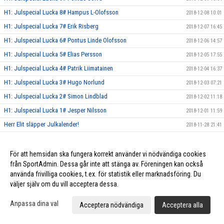
H1: Julspecial Lucka 8# Hampus L-Olofsson
2018-12-08 10:01
H1: Julspecial Lucka 7# Erik Risberg
2018-12-07 16:45
H1: Julspecial Lucka 6# Pontus Linde Olofsson
2018-12-06 14:57
H1: Julspecial Lucka 5# Elias Persson
2018-12-05 17:55
H1: Julspecial Lucka 4# Patrik Liimatainen
2018-12-04 16:37
H1: Julspecial Lucka 3# Hugo Norlund
2018-12-03 07:21
H1: Julspecial Lucka 2# Simon Lindblad
2018-12-02 11:18
H1: Julspecial Lucka 1# Jesper Nilsson
2018-12-01 11:59
Herr Elit släpper Julkalender!
2018-11-28 21:41
Herr Elit tog tre nya poäng mot Röke IBK!
2018-11-24 16:53
H1: Tung förlust mot Munka-Ljungby! Vinst mot FBC Kalmarsund U!
2018-11-20 21:00
För att hemsidan ska fungera korrekt använder vi nödvändiga cookies
från SportAdmin. Dessa går inte att stänga av. Föreningen kan också
Vinst mot Växjö IBK samt Hovshaga AIF för Herr Elit!
2018-11-04 12:28
använda frivilliga cookies, t.ex. för statistik eller marknadsföring. Du
Vinst mot Halmstad IBK för Herr Elit!
2018-10-18 20:55
väljer själv om du vill acceptera dessa.
Vinst i hemmapremiären för Herr Elit!
2018-10-02 23:07
Anpassa dina val
Acceptera nödvändiga
Acceptera alla
Hemmapremiär Herr Elit vs Skurup IBK 30/9
2018-09-29 15:06
Ny säsong 2018/19 Herr Elit Div 1.
2018-07-31 18:53