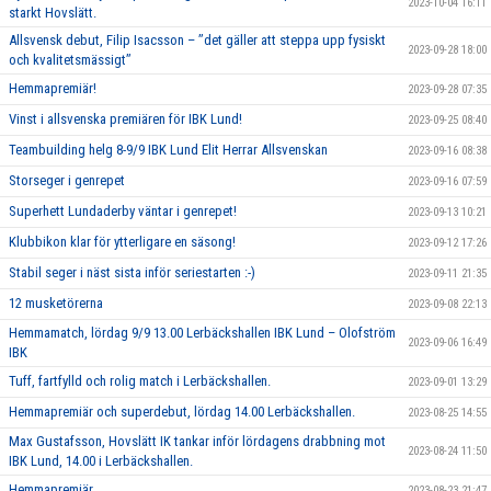
2023-10-04 16:11
starkt Hovslätt.
Allsvensk debut, Filip Isacsson – ’’det gäller att steppa upp fysiskt
2023-09-28 18:00
och kvalitetsmässigt’’
Hemmapremiär!
2023-09-28 07:35
Vinst i allsvenska premiären för IBK Lund!
2023-09-25 08:40
Teambuilding helg 8-9/9 IBK Lund Elit Herrar Allsvenskan
2023-09-16 08:38
Storseger i genrepet
2023-09-16 07:59
Superhett Lundaderby väntar i genrepet!
2023-09-13 10:21
Klubbikon klar för ytterligare en säsong!
2023-09-12 17:26
Stabil seger i näst sista inför seriestarten :-)
2023-09-11 21:35
12 musketörerna
2023-09-08 22:13
Hemmamatch, lördag 9/9 13.00 Lerbäckshallen IBK Lund – Olofström
2023-09-06 16:49
IBK
Tuff, fartfylld och rolig match i Lerbäckshallen.
2023-09-01 13:29
Hemmapremiär och superdebut, lördag 14.00 Lerbäckshallen.
2023-08-25 14:55
Max Gustafsson, Hovslätt IK tankar inför lördagens drabbning mot
2023-08-24 11:50
IBK Lund, 14.00 i Lerbäckshallen.
Hemmapremiär
2023-08-23 21:47