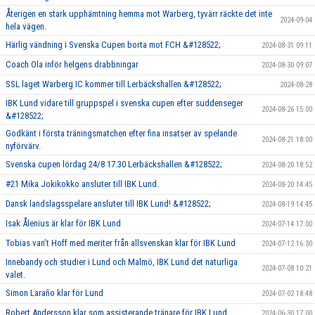
Återigen en stark upphämtning hemma mot Warberg, tyvärr räckte det inte
2024-09-04
hela vägen.
Härlig vändning i Svenska Cupen borta mot FCH &#128522;
2024-08-31 09:11
Coach Ola inför helgens drabbningar
2024-08-30 09:07
SSL laget Warberg IC kommer till Lerbäckshallen &#128522;
2024-08-28
IBK Lund vidare till gruppspel i svenska cupen efter suddenseger
2024-08-26 15:00
&#128522;
Godkänt i första träningsmatchen efter fina insatser av spelande
2024-08-21 18:00
nyförvärv.
Svenska cupen lördag 24/8 17.30 Lerbäckshallen &#128522;
2024-08-20 18:52
#21 Mika Jokikokko ansluter till IBK Lund.
2024-08-20 14:45
Dansk landslagsspelare ansluter till IBK Lund! &#128522;
2024-08-19 14:45
Isak Ålenius är klar för IBK Lund
2024-07-14 17:00
Tobias van’t Hoff med meriter från allsvenskan klar för IBK Lund
2024-07-12 16:30
Innebandy och studier i Lund och Malmö, IBK Lund det naturliga
2024-07-08 10:21
valet.
Simon Laraño klar för Lund
2024-07-02 18:48
Robert Andersson klar som assisterande tränare för IBK Lund
2024-06-30 17:00