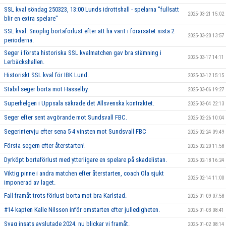
SSL kval söndag 250323, 13:00 Lunds idrottshall - spelarna ''fullsatt
2025-03-21 15:02
blir en extra spelare''
SSL kval: Snöplig bortaförlust efter att ha varit i förarsätet sista 2
2025-03-20 13:57
perioderna.
Seger i första historiska SSL kvalmatchen gav bra stämning i
2025-03-17 14:11
Lerbäckshallen.
Historiskt SSL kval för IBK Lund.
2025-03-12 15:15
Stabil seger borta mot Hässelby.
2025-03-06 19:27
Superhelgen i Uppsala säkrade det Allsvenska kontraktet.
2025-03-04 22:13
Seger efter sent avgörande mot Sundsvall FBC.
2025-02-26 10:04
Segerintervju efter sena 5-4 vinsten mot Sundsvall FBC
2025-02-24 09:49
Första segern efter återstarten!
2025-02-20 11:58
Dyrköpt bortaförlust med ytterligare en spelare på skadelistan.
2025-02-18 16:24
Viktig pinne i andra matchen efter återstarten, coach Ola sjukt
2025-02-14 11:00
imponerad av laget.
Fall framåt trots förlust borta mot bra Karlstad.
2025-01-09 07:58
#14 kapten Kalle Nilsson inför omstarten efter julledigheten.
2025-01-03 08:41
Svag insats avslutade 2024, nu blickar vi framåt.
2025-01-02 08:14