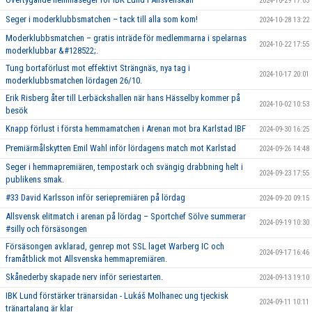
2024-10-29 17:03
Seger i moderklubbsmatchen – tack till alla som kom!
2024-10-28 13:22
Moderklubbsmatchen – gratis inträde för medlemmarna i spelarnas
2024-10-22 17:55
moderklubbar &#128522;.
Tung bortaförlust mot effektivt Strängnäs, nya tag i
2024-10-17 20:01
moderklubbsmatchen lördagen 26/10.
Erik Risberg åter till Lerbäckshallen när hans Hässelby kommer på
2024-10-02 10:53
besök
Knapp förlust i första hemmamatchen i Arenan mot bra Karlstad IBF
2024-09-30 16:25
Premiärmålskytten Emil Wahl inför lördagens match mot Karlstad
2024-09-26 14:48
Seger i hemmapremiären, tempostark och svängig drabbning helt i
2024-09-23 17:55
publikens smak.
#33 David Karlsson inför seriepremiären på lördag
2024-09-20 09:15
Allsvensk elitmatch i arenan på lördag – Sportchef Sölve summerar
2024-09-19 10:30
#silly och försäsongen
Försäsongen avklarad, genrep mot SSL laget Warberg IC och
2024-09-17 16:46
framåtblick mot Allsvenska hemmapremiären.
Skånederby skapade nerv inför seriestarten.
2024-09-13 19:10
IBK Lund förstärker tränarsidan - Lukáš Molhanec ung tjeckisk
2024-09-11 10:11
tränartalang är klar