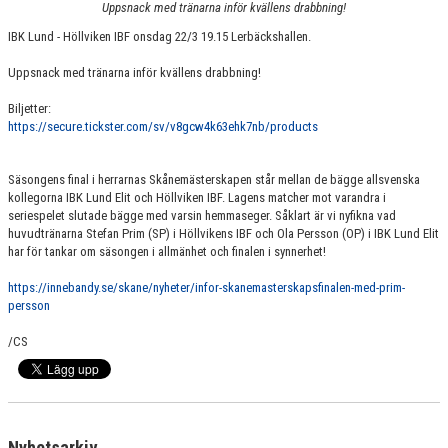
Uppsnack med tränarna inför kvällens drabbning!
KONTAKT
IBK Lund - Höllviken IBF onsdag 22/3 19.15 Lerbäckshallen.
MATCHER
Uppsnack med tränarna inför kvällens drabbning!
HERRAR ALLSVENSKAN 25/26
Biljetter:
https://secure.tickster.com/sv/v8gcw4k63ehk7nb/products
SKÅNEMÄSTERSKAPEN 21/22
Säsongens final i herrarnas Skånemästerskapen står mellan de bägge allsvenska
kollegorna IBK Lund Elit och Höllviken IBF. Lagens matcher mot varandra i
seriespelet slutade bägge med varsin hemmaseger. Såklart är vi nyfikna vad
huvudtränarna Stefan Prim (SP) i Höllvikens IBF och Ola Persson (OP) i IBK Lund Elit
har för tankar om säsongen i allmänhet och finalen i synnerhet!
https://innebandy.se/skane/nyheter/infor-skanemasterskapsfinalen-med-prim-
persson
/CS
Nyhetsarkiv