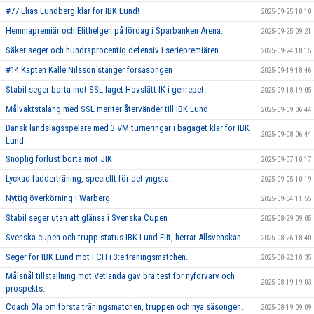
#77 Elias Lundberg klar för IBK Lund!
2025-09-25 18:10
Hemmapremiär och Elithelgen på lördag i Sparbanken Arena.
2025-09-25 09:21
Säker seger och hundraprocentig defensiv i seriepremiären.
2025-09-24 18:15
#14 Kapten Kalle Nilsson stänger försäsongen
2025-09-19 18:46
Stabil seger borta mot SSL laget Hovslätt IK i genrepet.
2025-09-18 19:05
Målvaktstalang med SSL meriter återvänder till IBK Lund
2025-09-09 06:44
Dansk landslagsspelare med 3 VM turneringar i bagaget klar för IBK
2025-09-08 06:44
Lund
Snöplig förlust borta mot JIK
2025-09-07 10:17
Lyckad fadderträning, speciellt för det yngsta.
2025-09-05 10:19
Nyttig överkörning i Warberg
2025-09-04 11:55
Stabil seger utan att glänsa i Svenska Cupen
2025-08-29 09:05
Svenska cupen och trupp status IBK Lund Elit, herrar Allsvenskan.
2025-08-26 18:40
Seger för IBK Lund mot FCH i 3:e träningsmatchen.
2025-08-22 10:35
Målsnål tillställning mot Vetlanda gav bra test för nyförvärv och
2025-08-19 19:03
prospekts.
Coach Ola om första träningsmatchen, truppen och nya säsongen.
2025-08-19 09:09