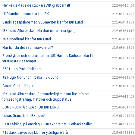
Henke slaktade de stackars AIK grabbarna!!
2025-08-14 21:00
U19-landslagsman klar för IBK Lund
2025-08-12 19:02
Landslagsspelare med SSL-meriter klar för IBK Lund
2025-08-11 19:03
IBK Lund Allsvenskan: Nu drar matcherna igång!
2025-08-07 14:17
Nils Nordlund klar för IBK Lund
2025-08-03 18:07
Hur har du det i sommarvärmen?
2025-08-01 13:00
Storskytten och spelarprofilen #53 Hannes Karlsson klar för
2025-07-13 10:00
ytterligare 2 säsonger.
#50 Hugo Prahl förlänger.
2025-07-10 11:41
#2 Hugo Norlund tillbaka i IBK Lund.
2025-07-08 16:49
Coach Ola förlänger!
2025-07-05 11:39
IBK Lund Allsvenskan: Sommarledighet samt lite info om
2025-07-04 11:29
försäsongsträning, matcher och truppstatus.
JÖNS REDIN ÄR KLAR FÖR IBK LUND
2025-05-08 17:00
Lukas Granath till IBK Lund!
2025-04-20 15:05
Bäst i Skåne, på onsdag 19.30 avgörs det i Lerbäckshallen!
2025-04-20 10:27
#16 Jack Lawesson klar för ytterligare 2 år
2025-04-13 14:39