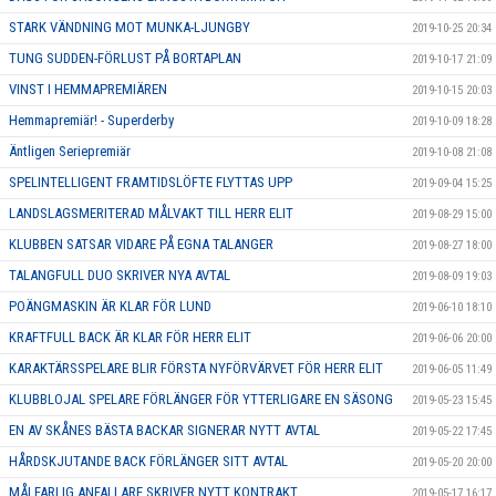
STARK VÄNDNING MOT MUNKA-LJUNGBY
2019-10-25 20:34
TUNG SUDDEN-FÖRLUST PÅ BORTAPLAN
2019-10-17 21:09
VINST I HEMMAPREMIÄREN
2019-10-15 20:03
Hemmapremiär! - Superderby
2019-10-09 18:28
Äntligen Seriepremiär
2019-10-08 21:08
SPELINTELLIGENT FRAMTIDSLÖFTE FLYTTAS UPP
2019-09-04 15:25
LANDSLAGSMERITERAD MÅLVAKT TILL HERR ELIT
2019-08-29 15:00
KLUBBEN SATSAR VIDARE PÅ EGNA TALANGER
2019-08-27 18:00
TALANGFULL DUO SKRIVER NYA AVTAL
2019-08-09 19:03
POÄNGMASKIN ÄR KLAR FÖR LUND
2019-06-10 18:10
KRAFTFULL BACK ÄR KLAR FÖR HERR ELIT
2019-06-06 20:00
KARAKTÄRSSPELARE BLIR FÖRSTA NYFÖRVÄRVET FÖR HERR ELIT
2019-06-05 11:49
KLUBBLOJAL SPELARE FÖRLÄNGER FÖR YTTERLIGARE EN SÄSONG
2019-05-23 15:45
EN AV SKÅNES BÄSTA BACKAR SIGNERAR NYTT AVTAL
2019-05-22 17:45
HÅRDSKJUTANDE BACK FÖRLÄNGER SITT AVTAL
2019-05-20 20:00
MÅLFARLIG ANFALLARE SKRIVER NYTT KONTRAKT
2019-05-17 16:17