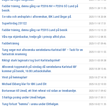
Fadder träning, denna gång var P2016 NV + P2016 SÖ Lund på
2025-11-24 11:05
besök.
5:e raka och andraplats i allsvenskan, IBK Lund ångar på.
2025-11-18 20:04
Superlördag 251122
2025-11-18 17:51
Fadder träning, denna gång var P2015 Lund på besök
2025-11-15 15:23
Våra nya stjärnbackar, tredje går i princip alltid plus.
2025-11-12 08:35
Fadderträning
2025-11-07 09:46
Tung seger mot allsvenska serieledarna Karlstad IBF – Tack för en
2025-11-03 11:55
fantastisk inramning
Riktigt stark laginsats tog bort Karlstadspöket!
2025-11-03 09:38
Allsvensk toppmatch på söndag då serieledarna Karlstad IBF
2025-10-28 15:46
kommer på besök, 16:00 Lerbäckshallen.
Vinst på hemmaplan!
2025-10-27 14:18
Michael Ekberg klar för IBK Lund Elit
2025-10-22 10:03
Bortaresan till Umeå, ett litet referat vid sidan av Innebandyn.
2025-10-17 09:42
5 härliga poäng under Umeå helgen.
2025-10-17 09:11
Tung förlust ’’hemma’’ i arena under Elithelgen.
2025-10-02 11:35