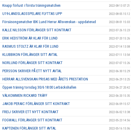
Knapp förlust i första träningsmatchen
2022-08-13 07:21
U19-LANDSLAGSSPELARE FLYTTAS UPP
2022-08-05 15:12
Försäsongsmatcher IBK Lund Herrar Allsvenskan - uppdaterad
2022-08-01 15:03
KALLE NILSSON FÖRLÄNGER SITT KONTRAKT
2022-07-26 15:23
ERIK HEDSTRÖM ÄR KLAR FÖR LUND
2022-07-20 15:26
RASMUS STOLTZ ÄR KLAR FÖR LUND
2022-07-14 13:08
KLUBBIKON FÖRLÄNGER SITT AVTAL
2022-07-11 13:54
NORLUND FÖRLÄNGER SITT KONTRAKT
2022-07-07 15:26
PERSSON SKRIVER PÅ ETT NYTT AVTAL
2022-06-30 15:29
HERRAR ALLSVENSKAN PRISAS MED ÅRETS PRESTATION
2022-06-29 13:25
Öppen träning torsdag 30/6 18:00 Lerbäckshallen
2022-06-27 20:42
VÄLKOMMEN RICKARD TRÄFF
2022-06-20 15:35
JAKOB PERAIC FÖRLÄNGER SITT KONTRAKT
2022-06-09 15:57
FREIJ SKRIVER ETT NYTT KONTRAKT
2022-06-02 13:38
FOGWALL FÖRLÄNGER SITT KONTRAKT
2022-05-23 14:56
KAPTENEN FÖRLÄNGER SITT AVTAL
2022-05-16 15:06