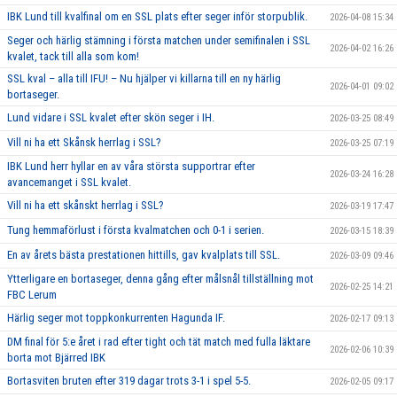
IBK Lund till kvalfinal om en SSL plats efter seger inför storpublik.
2026-04-08 15:34
Seger och härlig stämning i första matchen under semifinalen i SSL
2026-04-02 16:26
kvalet, tack till alla som kom!
SSL kval – alla till IFU! – Nu hjälper vi killarna till en ny härlig
2026-04-01 09:02
bortaseger.
Lund vidare i SSL kvalet efter skön seger i IH.
2026-03-25 08:49
Vill ni ha ett Skånsk herrlag i SSL?
2026-03-25 07:19
IBK Lund herr hyllar en av våra största supportrar efter
2026-03-24 16:28
avancemanget i SSL kvalet.
Vill ni ha ett skånskt herrlag i SSL?
2026-03-19 17:47
Tung hemmaförlust i första kvalmatchen och 0-1 i serien.
2026-03-15 18:39
En av årets bästa prestationen hittills, gav kvalplats till SSL.
2026-03-09 09:46
Ytterligare en bortaseger, denna gång efter målsnål tillställning mot
2026-02-25 14:21
FBC Lerum
Härlig seger mot toppkonkurrenten Hagunda IF.
2026-02-17 09:13
DM final för 5:e året i rad efter tight och tät match med fulla läktare
2026-02-06 10:39
borta mot Bjärred IBK
Bortasviten bruten efter 319 dagar trots 3-1 i spel 5-5.
2026-02-05 09:17