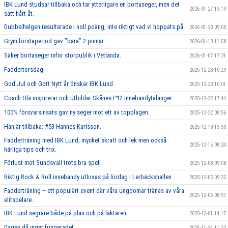
IBK Lund studsar tillbaka och tar ytterligare en bortaseger, men det
2026-01-27 13:19
satt hårt åt.
Dubbelhelgen resulterade i noll poäng, inte riktigt vad vi hoppats på.
2026-01-20 09:00
Grym förstaperiod gav ’’bara’’ 2 pinnar.
2026-01-13 11:58
Säker bortaseger inför storpublik i Vetlanda.
2026-01-07 17:31
Faddertorsdag
2025-12-23 10:29
God Jul och Gott Nytt år önskar IBK Lund
2025-12-23 10:01
Coach Ola inspirerar och utbildar Skånes P12 innebandytalanger.
2025-12-22 17:44
100% försvarsinsats gav ny seger mot ett av topplagen.
2025-12-22 08:56
Han är tillbaka: #53 Hannes Karlsson.
2025-12-18 13:53
Fadderträning med IBK Lund, mycket skratt och lek men också
2025-12-15 08:24
härliga tips och trix.
Förlust mot Sundsvall trots bra spel!
2025-12-08 09:08
Riktig Rock & Roll innebandy utlovas på lördag i Lerbäckshallen
2025-12-05 09:32
Fadderträning – ett populärt event där våra ungdomar tränas av våra
2025-12-05 08:57
elitspelare.
IBK Lund segrare både på plan och på läktaren.
2025-12-01 14:17
Dagen då inget fungerade!
2025-11-24 11:22