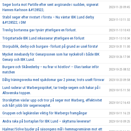
Seger borta mot Partille efter sent avgörande i sudden, signerat
2023-11-20 09:45
Hannes Karlsson &#128522;
Stabil seger efter rivstart i första – Nu väntar IBK Lund derby
2023-11-13 11:32
&#128522; i DM
Trevlig bortaresa gav tyvärr ytterligare en förlust.
2023-11-13 10:43
Trögstartade IBK Lund inkasserar ytterligare en förlust
2023-11-13 10:34
Storpublik, derby och burgare - förlust på grund av usel första!
2023-10-31 11:00
Mycket innebandy för Genarpsonen som har nyckelroll i både IBK
2023-10-26 17:04
Genarp och IBK Lund.
Burgare och Skånederby – nu firar vi höstlov! – Olas tankar inför
2023-10-25 08:52
matchen
Dålig träningsvecka med sjukdomar gav 2 pinnar, trots uselt försvar
2023-10-23 09:58
Lund raderar ut Warbergsspöket, tar tredje segern och hakar på i
2023-10-15 11:50
Allsvenska toppen.
Storskytten växlar upp och tror på seger mot Warberg, effektivitet
2023-10-12 16:43
och hårt jobb blir segerreceptet.
Gruppen och lagkänslan viktig för Warbergs framgångar
2023-10-11 16:23
Andra raka på bortaplan för IBK Lund – skyttarna levererar!
2023-10-10 09:25
Hjalmar/Sölve bjuder på säsongens mål i hemmapremiären mot ett