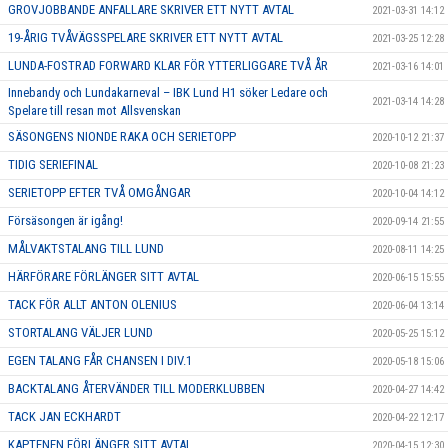
GROVJOBBANDE ANFALLARE SKRIVER ETT NYTT AVTAL
2021-03-31 14:12
19-ÅRIG TVÅVÄGSSPELARE SKRIVER ETT NYTT AVTAL
2021-03-25 12:28
LUNDA-FOSTRAD FORWARD KLAR FÖR YTTERLIGGARE TVÅ ÅR
2021-03-16 14:01
Innebandy och Lundakarneval – IBK Lund H1 söker Ledare och
2021-03-14 14:28
Spelare till resan mot Allsvenskan
SÄSONGENS NIONDE RAKA OCH SERIETOPP
2020-10-12 21:37
TIDIG SERIEFINAL
2020-10-08 21:23
SERIETOPP EFTER TVÅ OMGÅNGAR
2020-10-04 14:12
Försäsongen är igång!
2020-09-14 21:55
MÅLVAKTSTALANG TILL LUND
2020-08-11 14:25
HÄRFÖRARE FÖRLÄNGER SITT AVTAL
2020-06-15 15:55
TACK FÖR ALLT ANTON OLENIUS
2020-06-04 13:14
STORTALANG VÄLJER LUND
2020-05-25 15:12
EGEN TALANG FÅR CHANSEN I DIV.1
2020-05-18 15:06
BACKTALANG ÅTERVÄNDER TILL MODERKLUBBEN
2020-04-27 14:42
TACK JAN ECKHARDT
2020-04-22 12:17
KAPTENEN FÖRLÄNGER SITT AVTAL
2020-04-15 12:30