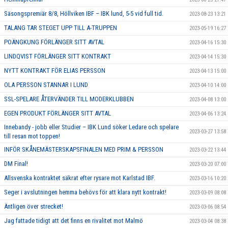
Säsongspremiär 8/8, Höllviken IBF – IBK lund, 5-5 vid full tid.
2023-08-23 13:21
TALANG TAR STEGET UPP TILL A-TRUPPEN
2023-05-19 16:27
POÄNGKUNG FÖRLÄNGER SITT AVTAL
2023-04-16 15:30
LINDQVIST FÖRLÄNGER SITT KONTRAKT
2023-04-14 15:30
NYTT KONTRAKT FÖR ELIAS PERSSON
2023-04-13 15:00
OLA PERSSON STANNAR I LUND
2023-04-10 14:00
SSL-SPELARE ÅTERVÄNDER TILL MODERKLUBBEN
2023-04-08 13:00
EGEN PRODUKT FÖRLÄNGER SITT AVTAL
2023-04-06 13:24
Innebandy - jobb eller Studier – IBK Lund söker Ledare och spelare
2023-03-27 13:58
till resan mot toppen!
INFÖR SKÅNEMÄSTERSKAPSFINALEN MED PRIM & PERSSON
2023-03-22 13:44
DM Final!
2023-03-20 07:00
Allsvenska kontraktet säkrat efter rysare mot Karlstad IBF.
2023-03-16 10:20
Seger i avslutningen hemma behövs för att klara nytt kontrakt!
2023-03-09 08:08
Äntligen över strecket!
2023-03-06 08:54
Jag fattade tidigt att det finns en rivalitet mot Malmö
2023-03-04 08:38