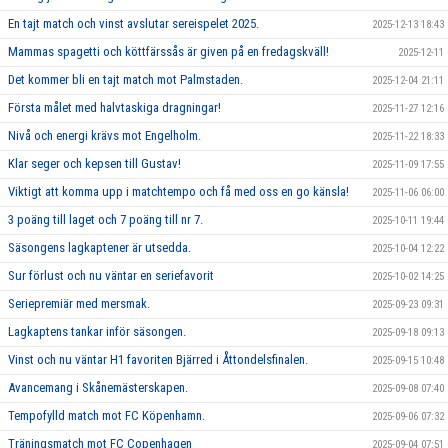
En tajt match och vinst avslutar sereispelet 2025.
2025-12-13 18:43
Mammas spagetti och köttfärssås är given på en fredagskväll!
2025-12-11
Det kommer bli en tajt match mot Palmstaden.
2025-12-04 21:11
Första målet med halvtaskiga dragningar!
2025-11-27 12:16
Nivå och energi krävs mot Engelholm.
2025-11-22 18:33
Klar seger och kepsen till Gustav!
2025-11-09 17:55
Viktigt att komma upp i matchtempo och få med oss en go känsla!
2025-11-06 06:00
3 poäng till laget och 7 poäng till nr 7.
2025-10-11 19:44
Säsongens lagkaptener är utsedda.
2025-10-04 12:22
Sur förlust och nu väntar en seriefavorit
2025-10-02 14:25
Seriepremiär med mersmak.
2025-09-23 09:31
Lagkaptens tankar inför säsongen.
2025-09-18 09:13
Vinst och nu väntar H1 favoriten Bjärred i Åttondelsfinalen.
2025-09-15 10:48
Avancemang i Skånemästerskapen.
2025-09-08 07:40
Tempofylld match mot FC Köpenhamn.
2025-09-06 07:32
Träningsmatch mot FC Copenhagen
2025-09-04 07:51