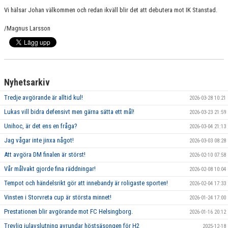
Vi hälsar Johan välkommen och redan ikväll blir det att debutera mot IK Stanstad.
/Magnus Larsson
Nyhetsarkiv
Tredje avgörande är alltid kul!
2026-03-28 10:21
Lukas vill bidra defensivt men gärna sätta ett mål!
2026-03-23 21:59
Unihoc, är det ens en fråga?
2026-03-04 21:13
Jag vågar inte jinxa något!
2026-03-03 08:28
Att avgöra DM finalen är störst!
2026-02-10 07:58
Vår målvakt gjorde fina räddningar!
2026-02-08 10:04
Tempot och händelsrikt gör att innebandy är roligaste sporten!
2026-02-04 17:33
Vinsten i Storvreta cup är största minnet!
2026-01-24 17:00
Prestationen blir avgörande mot FC Helsingborg.
2026-01-16 20:12
Trevlig julavslutning avrundar höstsäsongen för H2
2025-12-18