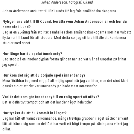
Johan Andersson. Fotograf: Okänd
KONTAKT
Johan Andersson ansluter till IBK Lunds H2 lag från småländska skogarna.
MATCHER
Nyligen anslutit till IBK Lund, berätta vem Johan Andersson är och hur du
hamnade i Lund?
SPONSOR
Jag är en 25-åring från ett litet samhälle i dom småländskaskogarna som har valt att
flytta ner till Lund för att studera. Med detta ser jag ett bra tillfälle att kombinera
HERRAR DIV.2 SKÅNE
studier med sport.
Hur länge har du spelat innebandy?
SKÅNEMÄSTERSKAPEN
Jag stod på en innebandyplan första gången när jag var 5 år så ungefär 20 år har
jag spelat.
Hur kom det sig att du började spela innenbandy?
Mina föräldrar tog med mig på all möjlig sport när jag var liten, men det stod klart
ganska tidigt att det var innebandy jag hade mest intresse för.
Vad är det som gör innebandy till en rolig sport att utöva?
Det är definitivt tempot och att det händer något hela tiden.
Hur tycker du att du kommit in i laget?
Jag har fått ett varmt välkomnande, många trevliga grabbar i laget så det har varit
lätt att känna sig som en del! Det har varit ett högt tempo på träningarna vilket jag
gillar.