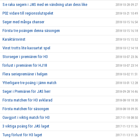
5:e raka segern i JAS med en vändning utan dess like
2018-10-28 09:27
P02 vidare till regionsslutspelet
2018-10-21 10:49
Seger med många chanser
2018-10-15 16:54
Första tre poängen denna säsongen
2018-10-15 16:18
Karaktärsvinst
2018-10-15 15:52
Vinst trotts lite kaosartat spel
2018-10-12 14:18
Storseger i premiären för H3
2018-10-07 23:36
förlust i premiären för HJ18
2018-10-07 23:14
Flera seriepremiärer i helgen
2018-10-02 11:51
Ytterligare tre poäng i jämn match
2018-10-01 12:28
Seger i Premiären för JAS herr
2018-09-28 14:46
Första matchen för H3 avklarad
2018-08-18 18:30
Första matchen för säsongen
2018-08-18 09:35
Oavgjort i viktig match för H3
2017-11-18 08:50
3 viktiga poäng för JAS laget
2017-11-13 11:56
Tung förlust för H3 laget
2017-11-13 11:26