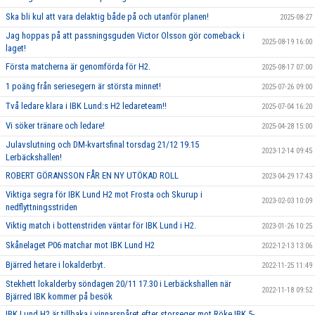
Ska bli kul att vara delaktig både på och utanför planen!
2025-08-27
Jag hoppas på att passningsguden Victor Olsson gör comeback i
2025-08-19 16:00
laget!
Första matcherna är genomförda för H2.
2025-08-17 07:00
1 poäng från seriesegern är största minnet!
2025-07-26 09:00
Två ledare klara i IBK Lund:s H2 ledareteam!!
2025-07-04 16:20
Vi söker tränare och ledare!
2025-04-28 15:00
Julavslutning och DM-kvartsfinal torsdag 21/12 19.15
2023-12-14 09:45
Lerbäckshallen!
ROBERT GÖRANSSON FÅR EN NY UTÖKAD ROLL
2023-04-29 17:43
Viktiga segra för IBK Lund H2 mot Frosta och Skurup i
2023-02-03 10:09
nedflyttningsstriden
Viktig match i bottenstriden väntar för IBK Lund i H2.
2023-01-26 10:25
Skånelaget P06 matchar mot IBK Lund H2
2022-12-13 13:06
Bjärred hetare i lokalderbyt.
2022-11-25 11:49
Stekhett lokalderby söndagen 20/11 17.30 i Lerbäckshallen när
2022-11-18 09:52
Bjärred IBK kommer på besök
IBK Lund H2 är tillbaka i vinnarspåret efter storseger mot Röke IBK 5-