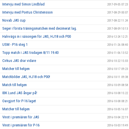
Intervju med Simon Lindblad
2017-09-05 07:23
Intervju med Pontus Christensson
2017-08-29 00:07
Novab JAS cup
2017-08-22 11:24
Seger i första träningsmatchen med decimerat lag.
2017-08-09 10:13
Halvvägs in i säsongen för JAS, HJ18 och P00
2016-12-24 12:21
USM - P16 steg 1
2016-11-26 08:40
Topp match i JAS tisdagen 8/11 19.40
2016-11-06 13:52
Cirkus JAS drar vidare
2016-10-22 15:03
Matcher till helgen
2016-10-17 09:23
Matchbilder JAS, HJ18 och P00!
2016-10-11 09:38
Match till helgen
2016-10-09 08:58
IBK Lund JAS ångar på!
2016-10-08 15:22
Oavgjort för P-16 laget
2016-10-08 08:21
Matcher till helgen
2016-10-05 16:07
Vinst i premiären för JAS
2016-10-04 22:19
Vinst i premiären för P-16
2016-10-03 19:49