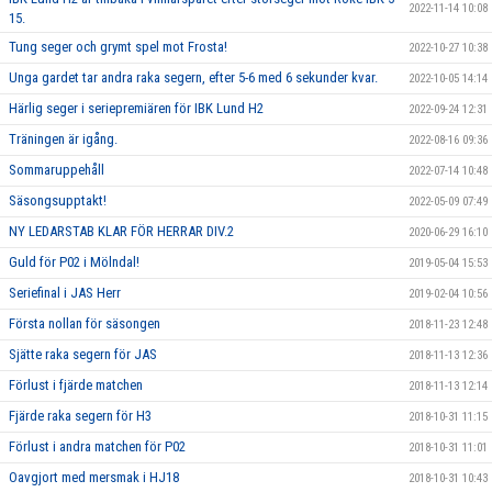
2022-11-14 10:08
15.
Tung seger och grymt spel mot Frosta!
2022-10-27 10:38
Unga gardet tar andra raka segern, efter 5-6 med 6 sekunder kvar.
2022-10-05 14:14
Härlig seger i seriepremiären för IBK Lund H2
2022-09-24 12:31
Träningen är igång.
2022-08-16 09:36
Sommaruppehåll
2022-07-14 10:48
Säsongsupptakt!
2022-05-09 07:49
NY LEDARSTAB KLAR FÖR HERRAR DIV.2
2020-06-29 16:10
Guld för P02 i Mölndal!
2019-05-04 15:53
Seriefinal i JAS Herr
2019-02-04 10:56
Första nollan för säsongen
2018-11-23 12:48
Sjätte raka segern för JAS
2018-11-13 12:36
Förlust i fjärde matchen
2018-11-13 12:14
Fjärde raka segern för H3
2018-10-31 11:15
Förlust i andra matchen för P02
2018-10-31 11:01
Oavgjort med mersmak i HJ18
2018-10-31 10:43