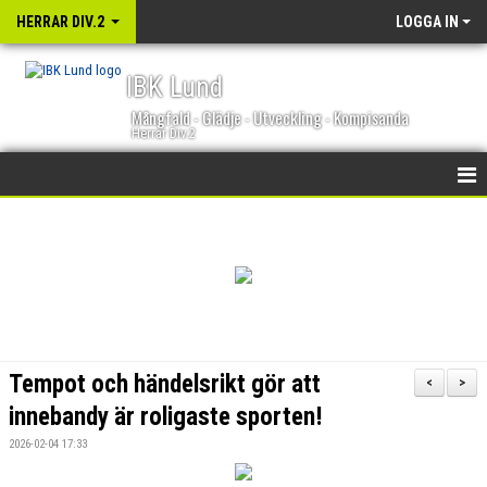
HERRAR DIV.2
LOGGA IN
IBK Lund
Mångfald - Glädje - Utveckling - Kompisanda
Herrar Div.2
HEM
NYHETER
KALENDER
TRUPPEN
Tempot och händelsrikt gör att
<
>
BILDGALLERI
innebandy är roligaste sporten!
2026-02-04 17:33
DOKUMENT