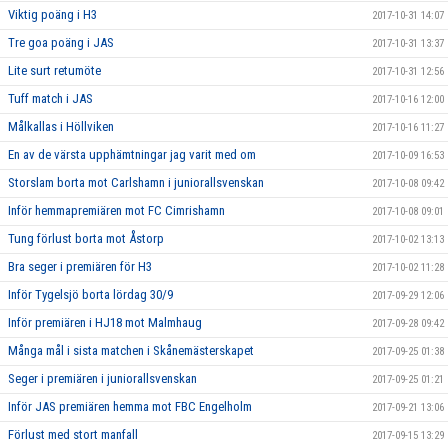
Viktig poäng i H3
2017-10-31 14:07
Tre goa poäng i JAS
2017-10-31 13:37
Lite surt retumöte
2017-10-31 12:56
Tuff match i JAS
2017-10-16 12:00
Målkallas i Höllviken
2017-10-16 11:27
En av de värsta upphämtningar jag varit med om
2017-10-09 16:53
Storslam borta mot Carlshamn i juniorallsvenskan
2017-10-08 09:42
Inför hemmapremiären mot FC Cimrishamn
2017-10-08 09:01
Tung förlust borta mot Åstorp
2017-10-02 13:13
Bra seger i premiären för H3
2017-10-02 11:28
Inför Tygelsjö borta lördag 30/9
2017-09-29 12:06
Inför premiären i HJ18 mot Malmhaug
2017-09-28 09:42
Många mål i sista matchen i Skånemästerskapet
2017-09-25 01:38
Seger i premiären i juniorallsvenskan
2017-09-25 01:21
Inför JAS premiären hemma mot FBC Engelholm
2017-09-21 13:06
Förlust med stort manfall
2017-09-15 13:29