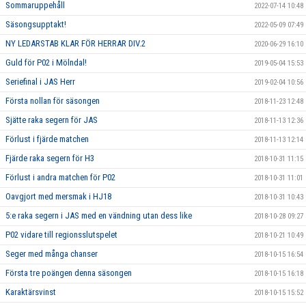
Sommaruppehåll
2022-07-14 10:48
Säsongsupptakt!
2022-05-09 07:49
NY LEDARSTAB KLAR FÖR HERRAR DIV.2
2020-06-29 16:10
Guld för P02 i Mölndal!
2019-05-04 15:53
Seriefinal i JAS Herr
2019-02-04 10:56
Första nollan för säsongen
2018-11-23 12:48
Sjätte raka segern för JAS
2018-11-13 12:36
Förlust i fjärde matchen
2018-11-13 12:14
Fjärde raka segern för H3
2018-10-31 11:15
Förlust i andra matchen för P02
2018-10-31 11:01
Oavgjort med mersmak i HJ18
2018-10-31 10:43
5:e raka segern i JAS med en vändning utan dess like
2018-10-28 09:27
P02 vidare till regionsslutspelet
2018-10-21 10:49
Seger med många chanser
2018-10-15 16:54
Första tre poängen denna säsongen
2018-10-15 16:18
Karaktärsvinst
2018-10-15 15:52