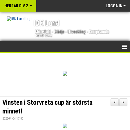
HERRAR DIV.2
LOGGA IN
IBK Lund
Mångfald - Glädje - Utveckling - Kompisanda
Herrar Div.2
HEM
NYHETER
KALENDER
TRUPPEN
Vinsten i Storvreta cup är största
<
>
BILDGALLERI
minnet!
2026-01-24 17:00
DOKUMENT