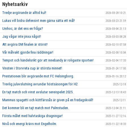
Nyhetsarkiv
Tredje avgörande är alltid kul!
2026-03-28 10:21
Lukas vill bidra defensivt men gärna sätta ett mål!
2026-03-23 21:59
Unihoc, är det ens en fråga?
2026-03-04 21:13
Jag vågar inte jinxa något!
2026-03-03 08:28
Att avgöra DM finalen är störst!
2026-02-10 07:58
Vår målvakt gjorde fina räddningar!
2026-02-08 10:04
Tempot och händelsrikt gör att innebandy är roligaste sporten!
2026-02-04 17:33
Vinsten i Storvreta cup är största minnet!
2026-01-24 17:00
Prestationen blir avgörande mot FC Helsingborg.
2026-01-16 20:12
Trevlig julavslutning avrundar höstsäsongen för H2
2025-12-18
En tajt match och vinst avslutar sereispelet 2025.
2025-12-13 18:43
Mammas spagetti och köttfärssås är given på en fredagskväll!
2025-12-11
Det kommer bli en tajt match mot Palmstaden.
2025-12-04 21:11
Första målet med halvtaskiga dragningar!
2025-11-27 12:16
Nivå och energi krävs mot Engelholm.
2025-11-22 18:33