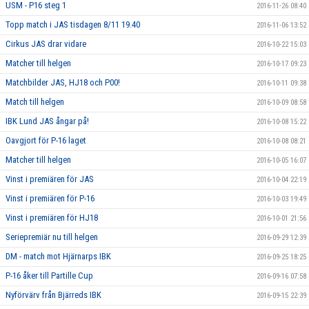
USM - P16 steg 1
2016-11-26 08:40
Topp match i JAS tisdagen 8/11 19.40
2016-11-06 13:52
Cirkus JAS drar vidare
2016-10-22 15:03
Matcher till helgen
2016-10-17 09:23
Matchbilder JAS, HJ18 och P00!
2016-10-11 09:38
Match till helgen
2016-10-09 08:58
IBK Lund JAS ångar på!
2016-10-08 15:22
Oavgjort för P-16 laget
2016-10-08 08:21
Matcher till helgen
2016-10-05 16:07
Vinst i premiären för JAS
2016-10-04 22:19
Vinst i premiären för P-16
2016-10-03 19:49
Vinst i premiären för HJ18
2016-10-01 21:56
Seriepremiär nu till helgen
2016-09-29 12:39
DM - match mot Hjärnarps IBK
2016-09-25 18:25
P-16 åker till Partille Cup
2016-09-16 07:58
Nyförvärv från Bjärreds IBK
2016-09-15 22:39