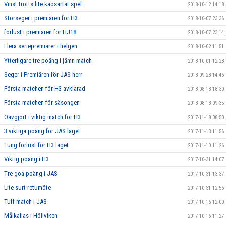
Vinst trotts lite kaosartat spel
2018-10-12 14:18
Storseger i premiären för H3
2018-10-07 23:36
förlust i premiären för HJ18
2018-10-07 23:14
Flera seriepremiärer i helgen
2018-10-02 11:51
Ytterligare tre poäng i jämn match
2018-10-01 12:28
Seger i Premiären för JAS herr
2018-09-28 14:46
Första matchen för H3 avklarad
2018-08-18 18:30
Första matchen för säsongen
2018-08-18 09:35
Oavgjort i viktig match för H3
2017-11-18 08:50
3 viktiga poäng för JAS laget
2017-11-13 11:56
Tung förlust för H3 laget
2017-11-13 11:26
Viktig poäng i H3
2017-10-31 14:07
Tre goa poäng i JAS
2017-10-31 13:37
Lite surt retumöte
2017-10-31 12:56
Tuff match i JAS
2017-10-16 12:00
Målkallas i Höllviken
2017-10-16 11:27