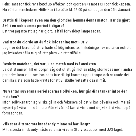
KONTAKT
Felix Hansson fick rena ketchup effekten och gjorde 3+1 mot FCH och fick kepsen.
Nu väntar serieledaren Höllviken i Lerbäck kl. 12.00 på söndagen den 25:e Januari.
MATCHER
Grattis till kepsen även om den glömdes hemma denna match. Har du gjort
3+1 i en och samma period tidigare?
SPONSOR
Det tror jag inte att jag har gjort. Isåfall för väldigt länge sedan.
Vad tror du gjorde att du fick islossning mot FCH?
HERRAR DIV.2 SKÅNE
Jag tror det beror på att vi hade så hög intensitet i inledningen av matchen och att
jag lyckades hålla mig på rätt plats vid rätt tillfälle.
SKÅNEMÄSTERSKAPEN
Beskriv matchen, det var ju en match med två ansikten.
Ja det stämmer. Till en början såg det ut att gå mot en riktig stor kross men i andra
perioden kom vi ut och lyckades inte riktigt komma upp i tempo och saknade det
där lilla sista som hade krävts för att vi skulle fortsätta ösa in mål.
Nu väntar suveräna serieledarna Höllviken, hur går dina tankar inför den
matchen?
Inför Höllviken tror jag vi ska gå in och fokusera på det vi kan påverka och inte så
mycket på våra motståndare. Gör vi vårt så kan vi vinna mot de, vilket vi visade på
försäsongen.
Vilket är ditt största innebandy minne så här långt?
Mitt största innebandy måste vara när vi vann Storvretacupen med JAS-laget.