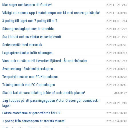
Klar seger och kepsen till Gustav!
2025-11-09 17:55
Viktigt att komma upp i matchtempo och få med oss en go känsla!
2025-11-06 06:00
3 poäng till laget och 7 poäng till nr 7.
2025-10-11 19:44
Säsongens lagkaptener är utsedda.
2025-10-04 12:22
Sur förlust och nu väntar en seriefavorit
2025-10-02 14:25
Seriepremiär med mersmak.
2025-09-23 09:31
Lagkaptens tankar inför säsongen.
2025-09-18 09:13
Vinst och nu väntar H1 favoriten Bjärred i Åttondelsfinalen.
2025-09-15 10:48
Avancemang i Skånemästerskapen.
2025-09-08 07:40
Tempofylld match mot FC Köpenhamn.
2025-09-06 07:32
Träningsmatch mot FC Copenhagen
2025-09-04 07:51
Ska bli kul att vara delaktig både på och utanför planen!
2025-08-27
Jag hoppas på att passningsguden Victor Olsson gör comeback i
2025-08-19 16:00
laget!
Första matcherna är genomförda för H2.
2025-08-17 07:00
1 poäng från seriesegern är största minnet!
2025-07-26 09:00