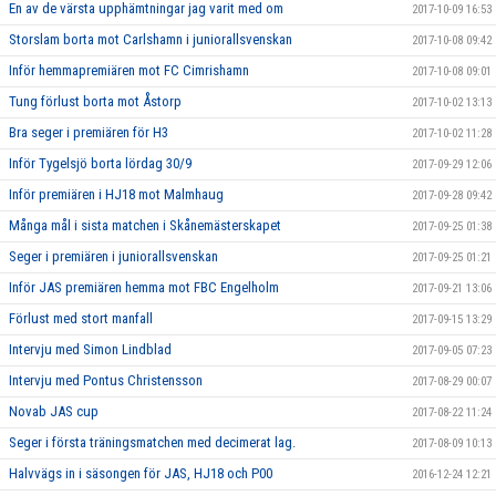
En av de värsta upphämtningar jag varit med om
2017-10-09 16:53
Storslam borta mot Carlshamn i juniorallsvenskan
2017-10-08 09:42
Inför hemmapremiären mot FC Cimrishamn
2017-10-08 09:01
Tung förlust borta mot Åstorp
2017-10-02 13:13
Bra seger i premiären för H3
2017-10-02 11:28
Inför Tygelsjö borta lördag 30/9
2017-09-29 12:06
Inför premiären i HJ18 mot Malmhaug
2017-09-28 09:42
Många mål i sista matchen i Skånemästerskapet
2017-09-25 01:38
Seger i premiären i juniorallsvenskan
2017-09-25 01:21
Inför JAS premiären hemma mot FBC Engelholm
2017-09-21 13:06
Förlust med stort manfall
2017-09-15 13:29
Intervju med Simon Lindblad
2017-09-05 07:23
Intervju med Pontus Christensson
2017-08-29 00:07
Novab JAS cup
2017-08-22 11:24
Seger i första träningsmatchen med decimerat lag.
2017-08-09 10:13
Halvvägs in i säsongen för JAS, HJ18 och P00
2016-12-24 12:21