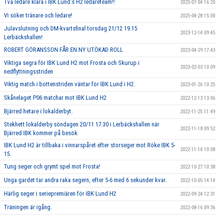
Två ledare klara i IBK Lund:s H2 ledareteam!!
2025-07-04 16:20
Vi söker tränare och ledare!
2025-04-28 15:00
Julavslutning och DM-kvartsfinal torsdag 21/12 19.15
2023-12-14 09:45
Lerbäckshallen!
ROBERT GÖRANSSON FÅR EN NY UTÖKAD ROLL
2023-04-29 17:43
Viktiga segra för IBK Lund H2 mot Frosta och Skurup i
2023-02-03 10:09
nedflyttningsstriden
Viktig match i bottenstriden väntar för IBK Lund i H2.
2023-01-26 10:25
Skånelaget P06 matchar mot IBK Lund H2
2022-12-13 13:06
Bjärred hetare i lokalderbyt.
2022-11-25 11:49
Stekhett lokalderby söndagen 20/11 17.30 i Lerbäckshallen när
2022-11-18 09:52
Bjärred IBK kommer på besök
IBK Lund H2 är tillbaka i vinnarspåret efter storseger mot Röke IBK 5-
2022-11-14 10:08
15.
Tung seger och grymt spel mot Frosta!
2022-10-27 10:38
Unga gardet tar andra raka segern, efter 5-6 med 6 sekunder kvar.
2022-10-05 14:14
Härlig seger i seriepremiären för IBK Lund H2
2022-09-24 12:31
Träningen är igång.
2022-08-16 09:36