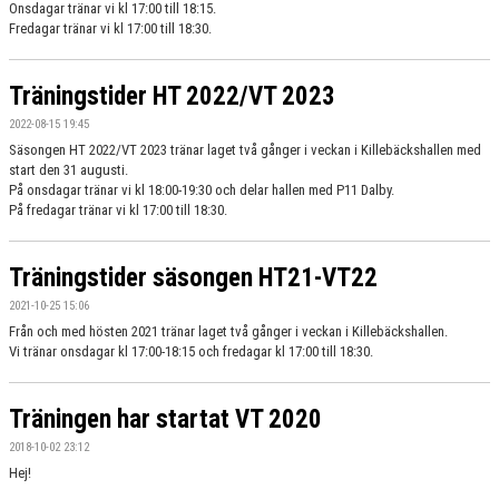
Onsdagar tränar vi kl 17:00 till 18:15.
DOKUMENT
Fredagar tränar vi kl 17:00 till 18:30.
KONTAKT
Träningstider HT 2022/VT 2023
2022-08-15 19:45
Säsongen HT 2022/VT 2023 tränar laget två gånger i veckan i Killebäckshallen med
start den 31 augusti.
På onsdagar tränar vi kl 18:00-19:30 och delar hallen med P11 Dalby.
På fredagar tränar vi kl 17:00 till 18:30.
Träningstider säsongen HT21-VT22
2021-10-25 15:06
Från och med hösten 2021 tränar laget två gånger i veckan i Killebäckshallen.
Vi tränar onsdagar kl 17:00-18:15 och fredagar kl 17:00 till 18:30.
Träningen har startat VT 2020
2018-10-02 23:12
Hej!