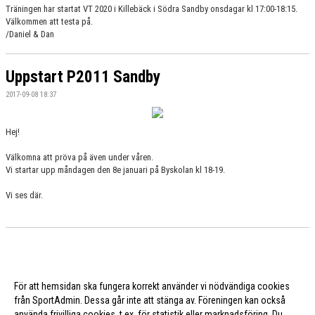
Träningen har startat VT 2020 i Killebäck i Södra Sandby onsdagar kl 17:00-18:15.
Välkommen att testa på.
/Daniel & Dan
Uppstart P2011 Sandby
2017-09-08 18:37
Hej!
Välkomna att pröva på även under våren.
Vi startar upp måndagen den 8e januari på Byskolan kl 18-19.
Vi ses där.
För att hemsidan ska fungera korrekt använder vi nödvändiga cookies
från SportAdmin. Dessa går inte att stänga av. Föreningen kan också
använda frivilliga cookies, t.ex. för statistik eller marknadsföring. Du