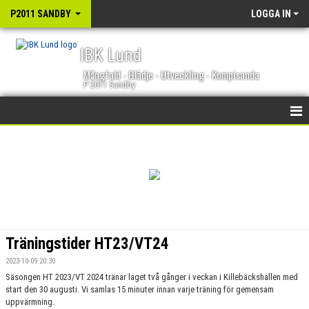
P2011 SANDBY
LOGGA IN
IBK Lund
Mångfald - Glädje - Utveckling - Kompisanda
P 2011 Sandby
HEM
NYHETER
KALENDER
MATCHER
Träningstider HT23/VT24
TRUPPEN
2023-10-09 20:30
Säsongen HT 2023/VT 2024 tränar laget två gånger i veckan i Killebäckshallen med
BILDGALLERI
start den 30 augusti. Vi samlas 15 minuter innan varje träning för gemensam
uppvärmning.