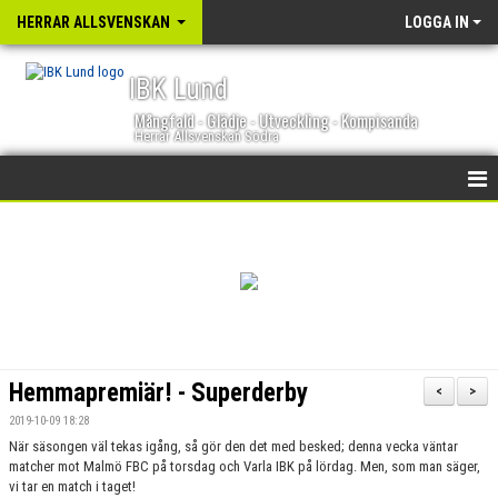
HERRAR ALLSVENSKAN
LOGGA IN
IBK Lund
Mångfald - Glädje - Utveckling - Kompisanda
Herrar Allsvenskan Södra
HEM
NYHETER
KALENDER
TRUPPEN
Hemmapremiär! - Superderby
<
>
GÄSTBOK
2019-10-09 18:28
När säsongen väl tekas igång, så gör den det med besked; denna vecka väntar
BILDGALLERI
matcher mot Malmö FBC på torsdag och Varla IBK på lördag. Men, som man säger,
vi tar en match i taget!