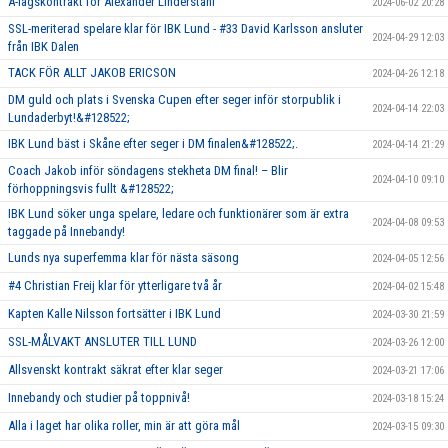
A-lagskontrakt för Alexander Linderståhl
2024-06-02 20:28
SSL-meriterad spelare klar för IBK Lund - #33 David Karlsson ansluter
2024-04-29 12:03
från IBK Dalen
TACK FÖR ALLT JAKOB ERICSON
2024-04-26 12:18
DM guld och plats i Svenska Cupen efter seger inför storpublik i
2024-04-14 22:03
Lundaderbyt!&#128522;
IBK Lund bäst i Skåne efter seger i DM finalen&#128522;.
2024-04-14 21:29
Coach Jakob inför söndagens stekheta DM final! – Blir
2024-04-10 09:10
förhoppningsvis fullt &#128522;
IBK Lund söker unga spelare, ledare och funktionärer som är extra
2024-04-08 09:53
taggade på Innebandy!
Lunds nya superfemma klar för nästa säsong
2024-04-05 12:56
#4 Christian Freij klar för ytterligare två år
2024-04-02 15:48
Kapten Kalle Nilsson fortsätter i IBK Lund
2024-03-30 21:59
SSL-MÅLVAKT ANSLUTER TILL LUND
2024-03-26 12:00
Allsvenskt kontrakt säkrat efter klar seger
2024-03-21 17:06
Innebandy och studier på toppnivå!
2024-03-18 15:24
Alla i laget har olika roller, min är att göra mål
2024-03-15 09:30