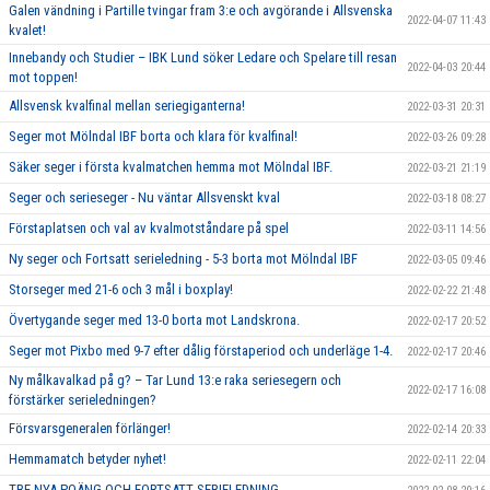
Galen vändning i Partille tvingar fram 3:e och avgörande i Allsvenska
2022-04-07 11:43
kvalet!
Innebandy och Studier – IBK Lund söker Ledare och Spelare till resan
2022-04-03 20:44
mot toppen!
Allsvensk kvalfinal mellan seriegiganterna!
2022-03-31 20:31
Seger mot Mölndal IBF borta och klara för kvalfinal!
2022-03-26 09:28
Säker seger i första kvalmatchen hemma mot Mölndal IBF.
2022-03-21 21:19
Seger och serieseger - Nu väntar Allsvenskt kval
2022-03-18 08:27
Förstaplatsen och val av kvalmotståndare på spel
2022-03-11 14:56
Ny seger och Fortsatt serieledning - 5-3 borta mot Mölndal IBF
2022-03-05 09:46
Storseger med 21-6 och 3 mål i boxplay!
2022-02-22 21:48
Övertygande seger med 13-0 borta mot Landskrona.
2022-02-17 20:52
Seger mot Pixbo med 9-7 efter dålig förstaperiod och underläge 1-4.
2022-02-17 20:46
Ny målkavalkad på g? – Tar Lund 13:e raka seriesegern och
2022-02-17 16:08
förstärker serieledningen?
Försvarsgeneralen förlänger!
2022-02-14 20:33
Hemmamatch betyder nyhet!
2022-02-11 22:04
TRE NYA POÄNG OCH FORTSATT SERIELEDNING