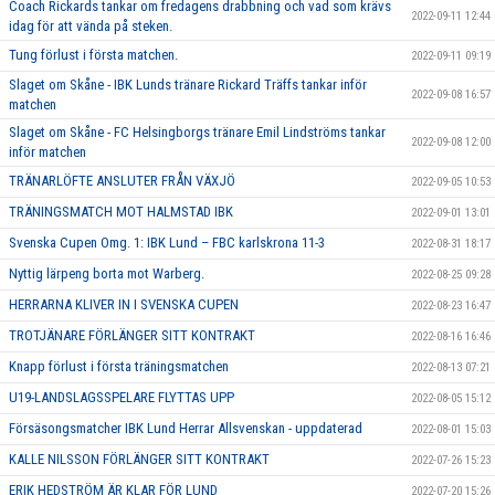
Coach Rickards tankar om fredagens drabbning och vad som krävs
2022-09-11 12:44
idag för att vända på steken.
Tung förlust i första matchen.
2022-09-11 09:19
Slaget om Skåne - IBK Lunds tränare Rickard Träffs tankar inför
2022-09-08 16:57
matchen
Slaget om Skåne - FC Helsingborgs tränare Emil Lindströms tankar
2022-09-08 12:00
inför matchen
TRÄNARLÖFTE ANSLUTER FRÅN VÄXJÖ
2022-09-05 10:53
TRÄNINGSMATCH MOT HALMSTAD IBK
2022-09-01 13:01
Svenska Cupen Omg. 1: IBK Lund – FBC karlskrona 11-3
2022-08-31 18:17
Nyttig lärpeng borta mot Warberg.
2022-08-25 09:28
HERRARNA KLIVER IN I SVENSKA CUPEN
2022-08-23 16:47
TROTJÄNARE FÖRLÄNGER SITT KONTRAKT
2022-08-16 16:46
Knapp förlust i första träningsmatchen
2022-08-13 07:21
U19-LANDSLAGSSPELARE FLYTTAS UPP
2022-08-05 15:12
Försäsongsmatcher IBK Lund Herrar Allsvenskan - uppdaterad
2022-08-01 15:03
KALLE NILSSON FÖRLÄNGER SITT KONTRAKT
2022-07-26 15:23
ERIK HEDSTRÖM ÄR KLAR FÖR LUND
2022-07-20 15:26