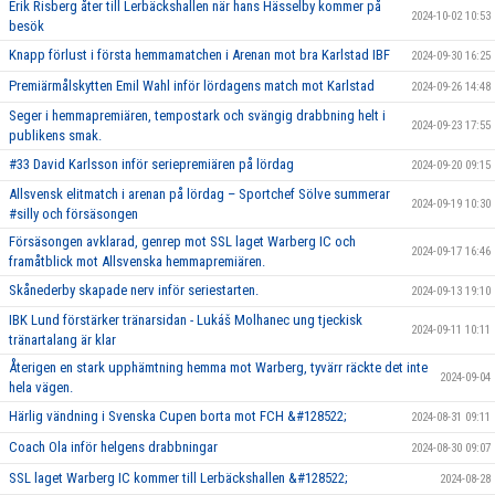
Erik Risberg åter till Lerbäckshallen när hans Hässelby kommer på
2024-10-02 10:53
besök
Knapp förlust i första hemmamatchen i Arenan mot bra Karlstad IBF
2024-09-30 16:25
Premiärmålskytten Emil Wahl inför lördagens match mot Karlstad
2024-09-26 14:48
Seger i hemmapremiären, tempostark och svängig drabbning helt i
2024-09-23 17:55
publikens smak.
#33 David Karlsson inför seriepremiären på lördag
2024-09-20 09:15
Allsvensk elitmatch i arenan på lördag – Sportchef Sölve summerar
2024-09-19 10:30
#silly och försäsongen
Försäsongen avklarad, genrep mot SSL laget Warberg IC och
2024-09-17 16:46
framåtblick mot Allsvenska hemmapremiären.
Skånederby skapade nerv inför seriestarten.
2024-09-13 19:10
IBK Lund förstärker tränarsidan - Lukáš Molhanec ung tjeckisk
2024-09-11 10:11
tränartalang är klar
Återigen en stark upphämtning hemma mot Warberg, tyvärr räckte det inte
2024-09-04
hela vägen.
Härlig vändning i Svenska Cupen borta mot FCH &#128522;
2024-08-31 09:11
Coach Ola inför helgens drabbningar
2024-08-30 09:07
SSL laget Warberg IC kommer till Lerbäckshallen &#128522;
2024-08-28