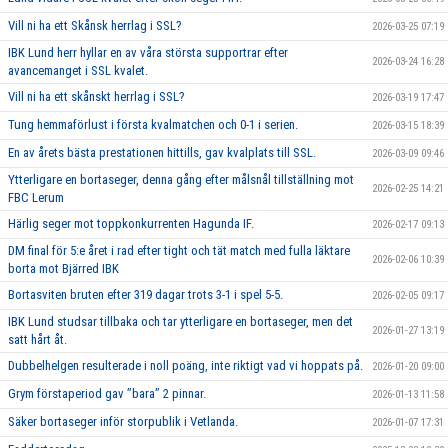
Vill ni ha ett Skånsk herrlag i SSL?
2026-03-25 07:19
IBK Lund herr hyllar en av våra största supportrar efter
2026-03-24 16:28
avancemanget i SSL kvalet.
Vill ni ha ett skånskt herrlag i SSL?
2026-03-19 17:47
Tung hemmaförlust i första kvalmatchen och 0-1 i serien.
2026-03-15 18:39
En av årets bästa prestationen hittills, gav kvalplats till SSL.
2026-03-09 09:46
Ytterligare en bortaseger, denna gång efter målsnål tillställning mot
2026-02-25 14:21
FBC Lerum
Härlig seger mot toppkonkurrenten Hagunda IF.
2026-02-17 09:13
DM final för 5:e året i rad efter tight och tät match med fulla läktare
2026-02-06 10:39
borta mot Bjärred IBK
Bortasviten bruten efter 319 dagar trots 3-1 i spel 5-5.
2026-02-05 09:17
IBK Lund studsar tillbaka och tar ytterligare en bortaseger, men det
2026-01-27 13:19
satt hårt åt.
Dubbelhelgen resulterade i noll poäng, inte riktigt vad vi hoppats på.
2026-01-20 09:00
Grym förstaperiod gav ’’bara’’ 2 pinnar.
2026-01-13 11:58
Säker bortaseger inför storpublik i Vetlanda.
2026-01-07 17:31