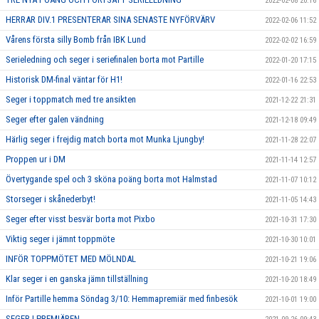
2022-02-08 20:16
HERRAR DIV.1 PRESENTERAR SINA SENASTE NYFÖRVÄRV
2022-02-06 11:52
Vårens första silly Bomb från IBK Lund
2022-02-02 16:59
Serieledning och seger i seriefinalen borta mot Partille
2022-01-20 17:15
Historisk DM-final väntar för H1!
2022-01-16 22:53
Seger i toppmatch med tre ansikten
2021-12-22 21:31
Seger efter galen vändning
2021-12-18 09:49
Härlig seger i frejdig match borta mot Munka Ljungby!
2021-11-28 22:07
Proppen ur i DM
2021-11-14 12:57
Övertygande spel och 3 sköna poäng borta mot Halmstad
2021-11-07 10:12
Storseger i skånederbyt!
2021-11-05 14:43
Seger efter visst besvär borta mot Pixbo
2021-10-31 17:30
Viktig seger i jämnt toppmöte
2021-10-30 10:01
INFÖR TOPPMÖTET MED MÖLNDAL
2021-10-21 19:06
Klar seger i en ganska jämn tillställning
2021-10-20 18:49
Inför Partille hemma Söndag 3/10: Hemmapremiär med finbesök
2021-10-01 19:00
SEGER I PREMIÄREN