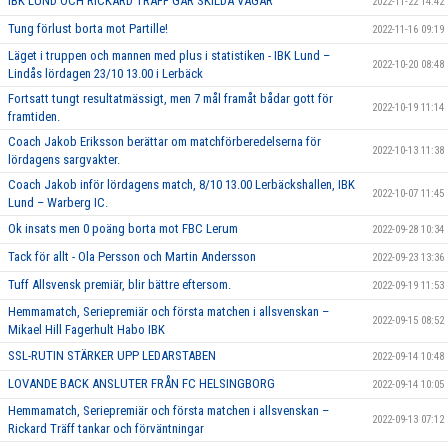
IBK LUND OCH RICKARD TRÄFF GÅR SKILDA VÄGAR
2022-11-22 14:42
Tung förlust borta mot Partille!
2022-11-16 09:19
Läget i truppen och mannen med plus i statistiken - IBK Lund –
2022-10-20 08:48
Lindås lördagen 23/10 13.00 i Lerbäck
Fortsatt tungt resultatmässigt, men 7 mål framåt bådar gott för
2022-10-19 11:14
framtiden.
Coach Jakob Eriksson berättar om matchförberedelserna för
2022-10-13 11:38
lördagens sargvakter.
Coach Jakob inför lördagens match, 8/10 13.00 Lerbäckshallen, IBK
2022-10-07 11:45
Lund – Warberg IC.
Ok insats men 0 poäng borta mot FBC Lerum
2022-09-28 10:34
Tack för allt - Ola Persson och Martin Andersson
2022-09-23 13:36
Tuff Allsvensk premiär, blir bättre eftersom.
2022-09-19 11:53
Hemmamatch, Seriepremiär och första matchen i allsvenskan –
2022-09-15 08:52
Mikael Hill Fagerhult Habo IBK
SSL-RUTIN STÄRKER UPP LEDARSTABEN
2022-09-14 10:48
LOVANDE BACK ANSLUTER FRÅN FC HELSINGBORG
2022-09-14 10:05
Hemmamatch, Seriepremiär och första matchen i allsvenskan –
2022-09-13 07:12
Rickard Träff tankar och förväntningar