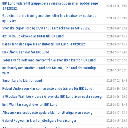
IBK Lund vidare till gruppspel i svenska cupen efter suddenseger
2024-08-26 15:00
&#128522;
Godkänt i första träningsmatchen efter fina insatser av spelande
2024-08-21 18:00
nyförvärv.
Svenska cupen lördag 24/8 17.30 Lerbäckshallen &#128522;
2024-08-20 18:52
#21 Mika Jokikokko ansluter till IBK Lund.
2024-08-20 14:45
Dansk landslagsspelare ansluter till IBK Lund! &#128522;
2024-08-19 14:45
Isak Ålenius är klar för IBK Lund
2024-07-14 17:00
Tobias van’t Hoff med meriter från allsvenskan klar för IBK Lund
2024-07-12 16:30
Innebandy och studier i Lund och Malmö, IBK Lund det naturliga
2024-07-08 10:21
valet.
Simon Laraño klar för Lund
2024-07-02 18:48
Robert Andersson klar som assisterande tränare för IBK Lund
2024-06-30 17:00
#70 Lukas Wahl kör vidare i Allsvenska IBK Lund även nästa säsong
2024-06-26 19:00
Emil Wahl tar steget över till IBK Lund
2024-06-23 18:45
Allsvenskans snabbaste spelare klar för ytterligare en säsong
2024-06-17 17:10
Gabriel Fogwall är klar för ytterligare två säsonger
2024-06-15 15:00