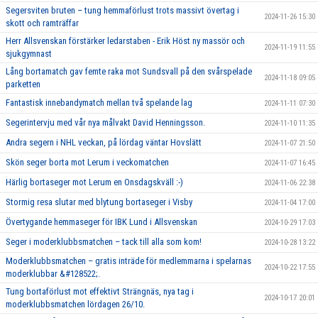
Segersviten bruten – tung hemmaförlust trots massivt övertag i
2024-11-26 15:30
skott och ramträffar
Herr Allsvenskan förstärker ledarstaben - Erik Höst ny massör och
2024-11-19 11:55
sjukgymnast
Lång bortamatch gav femte raka mot Sundsvall på den svårspelade
2024-11-18 09:05
parketten
Fantastisk innebandymatch mellan två spelande lag
2024-11-11 07:30
Segerintervju med vår nya målvakt David Henningsson.
2024-11-10 11:35
Andra segern i NHL veckan, på lördag väntar Hovslätt
2024-11-07 21:50
Skön seger borta mot Lerum i veckomatchen
2024-11-07 16:45
Härlig bortaseger mot Lerum en Onsdagskväll :-)
2024-11-06 22:38
Stormig resa slutar med blytung bortaseger i Visby
2024-11-04 17:00
Övertygande hemmaseger för IBK Lund i Allsvenskan
2024-10-29 17:03
Seger i moderklubbsmatchen – tack till alla som kom!
2024-10-28 13:22
Moderklubbsmatchen – gratis inträde för medlemmarna i spelarnas
2024-10-22 17:55
moderklubbar &#128522;.
Tung bortaförlust mot effektivt Strängnäs, nya tag i
2024-10-17 20:01
moderklubbsmatchen lördagen 26/10.