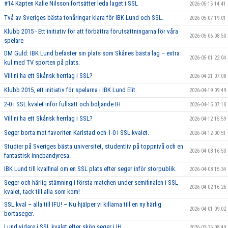
#14 Kapten Kalle Nilsson fortsätter leda laget i SSL
2026-05-15 14:41
Två av Sveriges bästa tonåringar klara för IBK Lund och SSL.
2026-05-07 19:01
Klubb 2015 - Ett initiativ för att förbättra förutsättningarna för våra
2026-05-06 08:50
spelare
DM Guld: IBK Lund befäster sin plats som Skånes bästa lag – extra
2026-05-01 22:04
kul med TV sporten på plats.
Vill ni ha ett Skånsk herrlag i SSL?
2026-04-21 07:08
Klubb 2015, ett initiativ för spelarna i IBK Lund Elit.
2026-04-19 09:49
2-0 i SSL kvalet inför fullsatt och böljande IH
2026-04-15 07:10
Vill ni ha ett Skånsk herrlag i SSL?
2026-04-12 15:59
Seger borta mot favoriten Karlstad och 1-0 i SSL kvalet.
2026-04-12 00:51
Studier på Sveriges bästa universitet, studentliv på toppnivå och en
2026-04-08 16:53
fantastisk innebandyresa.
IBK Lund till kvalfinal om en SSL plats efter seger inför storpublik.
2026-04-08 15:34
Seger och härlig stämning i första matchen under semifinalen i SSL
2026-04-02 16:26
kvalet, tack till alla som kom!
SSL kval – alla till IFU! – Nu hjälper vi killarna till en ny härlig
2026-04-01 09:02
bortaseger.
Lund vidare i SSL kvalet efter skön seger i IH.
2026-03-25 08:49