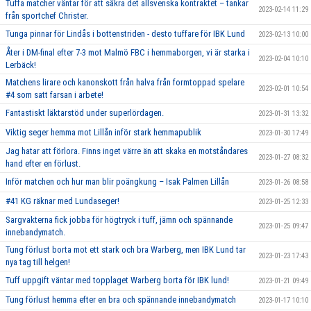
Tuffa matcher väntar för att säkra det allsvenska kontraktet – tankar
2023-02-14 11:29
från sportchef Christer.
Tunga pinnar för Lindås i bottenstriden - desto tuffare för IBK Lund
2023-02-13 10:00
Åter i DM-final efter 7-3 mot Malmö FBC i hemmaborgen, vi är starka i
2023-02-04 10:10
Lerbäck!
Matchens lirare och kanonskott från halva från formtoppad spelare
2023-02-01 10:54
#4 som satt farsan i arbete!
Fantastiskt läktarstöd under superlördagen.
2023-01-31 13:32
Viktig seger hemma mot Lillån inför stark hemmapublik
2023-01-30 17:49
Jag hatar att förlora. Finns inget värre än att skaka en motståndares
2023-01-27 08:32
hand efter en förlust.
Inför matchen och hur man blir poängkung – Isak Palmen Lillån
2023-01-26 08:58
#41 KG räknar med Lundaseger!
2023-01-25 12:33
Sargvakterna fick jobba för högtryck i tuff, jämn och spännande
2023-01-25 09:47
innebandymatch.
Tung förlust borta mot ett stark och bra Warberg, men IBK Lund tar
2023-01-23 17:43
nya tag till helgen!
Tuff uppgift väntar med topplaget Warberg borta för IBK lund!
2023-01-21 09:49
Tung förlust hemma efter en bra och spännande innebandymatch
2023-01-17 10:10