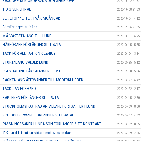
SÄSONGENS NIONDE RAKA OCH SERIETOPP
2020-10-12 21:37
TIDIG SERIEFINAL
2020-10-08 21:23
SERIETOPP EFTER TVÅ OMGÅNGAR
2020-10-04 14:12
Försäsongen är igång!
2020-09-14 21:55
MÅLVAKTSTALANG TILL LUND
2020-08-11 14:25
HÄRFÖRARE FÖRLÄNGER SITT AVTAL
2020-06-15 15:55
TACK FÖR ALLT ANTON OLENIUS
2020-06-04 13:14
STORTALANG VÄLJER LUND
2020-05-25 15:12
EGEN TALANG FÅR CHANSEN I DIV.1
2020-05-18 15:06
BACKTALANG ÅTERVÄNDER TILL MODERKLUBBEN
2020-04-27 14:42
TACK JAN ECKHARDT
2020-04-22 12:17
KAPTENEN FÖRLÄNGER SITT AVTAL
2020-04-15 12:30
STOCKHOLMSFOSTRAD ANFALLARE FORTSÄTTER I LUND
2020-04-09 18:30
SPEEDIG FORWARD FÖRLÄNGER SITT AVTAL
2020-04-07 14:52
PASSNINGSSÄKER LUNDA-SON FÖRLÄNGER SITT KONTRAKT
2020-04-02 18:35
IBK Lund H1 satsar vidare mot Allsvenskan.
2020-03-29 17:56