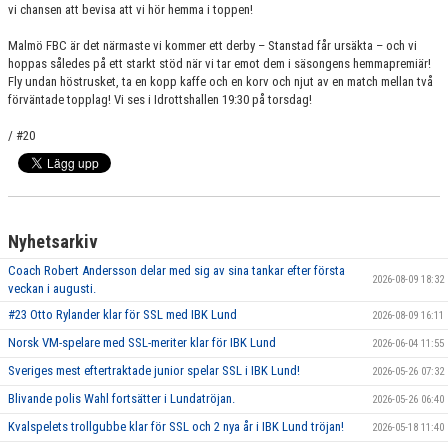
vi chansen att bevisa att vi hör hemma i toppen!
Malmö FBC är det närmaste vi kommer ett derby – Stanstad får ursäkta – och vi
hoppas således på ett starkt stöd när vi tar emot dem i säsongens hemmapremiär!
Fly undan höstrusket, ta en kopp kaffe och en korv och njut av en match mellan två
förväntade topplag! Vi ses i Idrottshallen 19:30 på torsdag!
/ #20
Nyhetsarkiv
Coach Robert Andersson delar med sig av sina tankar efter första
2026-08-09 18:32
veckan i augusti.
#23 Otto Rylander klar för SSL med IBK Lund
2026-08-09 16:11
Norsk VM-spelare med SSL-meriter klar för IBK Lund
2026-06-04 11:55
Sveriges mest eftertraktade junior spelar SSL i IBK Lund!
2026-05-26 07:32
Blivande polis Wahl fortsätter i Lundatröjan.
2026-05-26 06:40
Kvalspelets trollgubbe klar för SSL och 2 nya år i IBK Lund tröjan!
2026-05-18 11:40