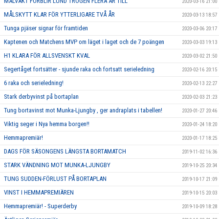
MÅLVAKT FÖRBLIR LUND TROGEN FLERA ÅR TILL
2020-03-16 21:00
MÅLSKYTT KLAR FÖR YTTERLIGARE TVÅ ÅR
2020-03-13 18:57
Tunga pjäser signar för framtiden
2020-03-06 20:17
Kaptenen och Matchens MVP om läget i laget och de 7 poängen
2020-03-03 19:13
H1 KLARA FÖR ALLSVENSKT KVAL
2020-03-02 21:50
Segertåget fortsätter - sjunde raka och fortsatt serieledning
2020-02-16 20:15
6 raka och serieledning!
2020-02-13 22:27
Stark derbyvinst på bortaplan
2020-02-03 21:23
Tung bortavinst mot Munka-Ljungby , ger andraplats i tabellen!
2020-01-27 20:46
Viktig seger i Nya hemma borgen!!
2020-01-24 18:20
Hemmapremiär!
2020-01-17 18:25
DAGS FÖR SÄSONGENS LÄNGSTA BORTAMATCH
2019-11-02 16:36
STARK VÄNDNING MOT MUNKA-LJUNGBY
2019-10-25 20:34
TUNG SUDDEN-FÖRLUST PÅ BORTAPLAN
2019-10-17 21:09
VINST I HEMMAPREMIÄREN
2019-10-15 20:03
Hemmapremiär! - Superderby
2019-10-09 18:28