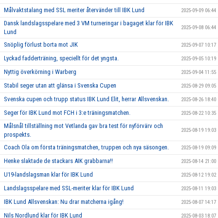
Målvaktstalang med SSL meriter återvänder till IBK Lund
2025-09-09 06:44
Dansk landslagsspelare med 3 VM turneringar i bagaget klar för IBK
2025-09-08 06:44
Lund
Snöplig förlust borta mot JIK
2025-09-07 10:17
Lyckad fadderträning, speciellt för det yngsta.
2025-09-05 10:19
Nyttig överkörning i Warberg
2025-09-04 11:55
Stabil seger utan att glänsa i Svenska Cupen
2025-08-29 09:05
Svenska cupen och trupp status IBK Lund Elit, herrar Allsvenskan.
2025-08-26 18:40
Seger för IBK Lund mot FCH i 3:e träningsmatchen.
2025-08-22 10:35
Målsnål tillställning mot Vetlanda gav bra test för nyförvärv och
2025-08-19 19:03
prospekts.
Coach Ola om första träningsmatchen, truppen och nya säsongen.
2025-08-19 09:09
Henke slaktade de stackars AIK grabbarna!!
2025-08-14 21:00
U19-landslagsman klar för IBK Lund
2025-08-12 19:02
Landslagsspelare med SSL-meriter klar för IBK Lund
2025-08-11 19:03
IBK Lund Allsvenskan: Nu drar matcherna igång!
2025-08-07 14:17
Nils Nordlund klar för IBK Lund
2025-08-03 18:07