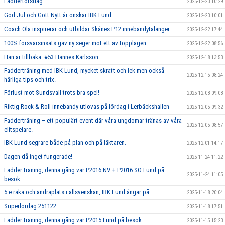
Faddertorsdag
2025-12-23 10:29
God Jul och Gott Nytt år önskar IBK Lund
2025-12-23 10:01
Coach Ola inspirerar och utbildar Skånes P12 innebandytalanger.
2025-12-22 17:44
100% försvarsinsats gav ny seger mot ett av topplagen.
2025-12-22 08:56
Han är tillbaka: #53 Hannes Karlsson.
2025-12-18 13:53
Fadderträning med IBK Lund, mycket skratt och lek men också
2025-12-15 08:24
härliga tips och trix.
Förlust mot Sundsvall trots bra spel!
2025-12-08 09:08
Riktig Rock & Roll innebandy utlovas på lördag i Lerbäckshallen
2025-12-05 09:32
Fadderträning – ett populärt event där våra ungdomar tränas av våra
2025-12-05 08:57
elitspelare.
IBK Lund segrare både på plan och på läktaren.
2025-12-01 14:17
Dagen då inget fungerade!
2025-11-24 11:22
Fadder träning, denna gång var P2016 NV + P2016 SÖ Lund på
2025-11-24 11:05
besök.
5:e raka och andraplats i allsvenskan, IBK Lund ångar på.
2025-11-18 20:04
Superlördag 251122
2025-11-18 17:51
Fadder träning, denna gång var P2015 Lund på besök
2025-11-15 15:23