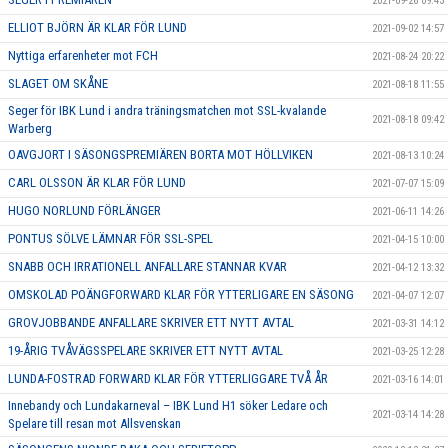
2021-09-26 09:43
ELLIOT BJÖRN ÄR KLAR FÖR LUND
2021-09-02 14:57
Nyttiga erfarenheter mot FCH
2021-08-24 20:22
SLAGET OM SKÅNE
2021-08-18 11:55
Seger för IBK Lund i andra träningsmatchen mot SSL-kvalande
2021-08-18 09:42
Warberg
OAVGJORT I SÄSONGSPREMIÄREN BORTA MOT HÖLLVIKEN
2021-08-13 10:24
CARL OLSSON ÄR KLAR FÖR LUND
2021-07-07 15:09
HUGO NORLUND FÖRLÄNGER
2021-06-11 14:26
PONTUS SÖLVE LÄMNAR FÖR SSL-SPEL
2021-04-15 10:00
SNABB OCH IRRATIONELL ANFALLARE STANNAR KVAR
2021-04-12 13:32
OMSKOLAD POÄNGFORWARD KLAR FÖR YTTERLIGARE EN SÄSONG
2021-04-07 12:07
GROVJOBBANDE ANFALLARE SKRIVER ETT NYTT AVTAL
2021-03-31 14:12
19-ÅRIG TVÅVÄGSSPELARE SKRIVER ETT NYTT AVTAL
2021-03-25 12:28
LUNDA-FOSTRAD FORWARD KLAR FÖR YTTERLIGGARE TVÅ ÅR
2021-03-16 14:01
Innebandy och Lundakarneval – IBK Lund H1 söker Ledare och
2021-03-14 14:28
Spelare till resan mot Allsvenskan