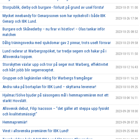
Storpublik, derby och burgare - förlust på grund av usel första!
2023-10-31 11:00
Mycket innebandy för Genarpsonen som har nyckelroll i både IBK
2023-10-26 17:04
Genarp och IBK Lund.
Burgare och Skånederby – nu firar vi höstlov! – Olas tankar inför
2023-10-25 08:52
matchen
Dålig träningsvecka med sjukdomar gav 2 pinnar, trots uselt försvar
2023-10-23 09:58
Lund raderar ut Warbergsspöket, tar tredje segern och hakar på i
2023-10-15 11:50
Allsvenska toppen.
Storskytten växlar upp och tror på seger mot Warberg, effektivitet
2023-10-12 16:43
och hårt jobb blir segerreceptet.
Gruppen och lagkänslan viktig för Warbergs framgångar
2023-10-11 16:23
Andra raka på bortaplan för IBK Lund – skyttarna levererar!
2023-10-10 09:25
Hjalmar/Sölve bjuder på säsongens mål i hemmapremiären mot ett
2023-10-04 16:11
starkt Hovslätt.
Allsvensk debut, Filip Isacsson – ’’det gäller att steppa upp fysiskt
2023-09-28 18:00
och kvalitetsmässigt’’
Hemmapremiär!
2023-09-28 07:35
Vinst i allsvenska premiären för IBK Lund!
2023-09-25 08:40