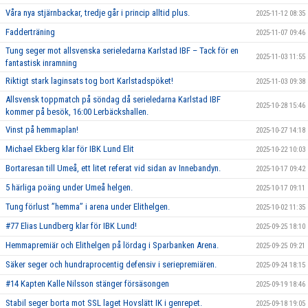
Våra nya stjärnbackar, tredje går i princip alltid plus.
2025-11-12 08:35
Fadderträning
2025-11-07 09:46
Tung seger mot allsvenska serieledarna Karlstad IBF – Tack för en
2025-11-03 11:55
fantastisk inramning
Riktigt stark laginsats tog bort Karlstadspöket!
2025-11-03 09:38
Allsvensk toppmatch på söndag då serieledarna Karlstad IBF
2025-10-28 15:46
kommer på besök, 16:00 Lerbäckshallen.
Vinst på hemmaplan!
2025-10-27 14:18
Michael Ekberg klar för IBK Lund Elit
2025-10-22 10:03
Bortaresan till Umeå, ett litet referat vid sidan av Innebandyn.
2025-10-17 09:42
5 härliga poäng under Umeå helgen.
2025-10-17 09:11
Tung förlust ’’hemma’’ i arena under Elithelgen.
2025-10-02 11:35
#77 Elias Lundberg klar för IBK Lund!
2025-09-25 18:10
Hemmapremiär och Elithelgen på lördag i Sparbanken Arena.
2025-09-25 09:21
Säker seger och hundraprocentig defensiv i seriepremiären.
2025-09-24 18:15
#14 Kapten Kalle Nilsson stänger försäsongen
2025-09-19 18:46
Stabil seger borta mot SSL laget Hovslätt IK i genrepet.
2025-09-18 19:05