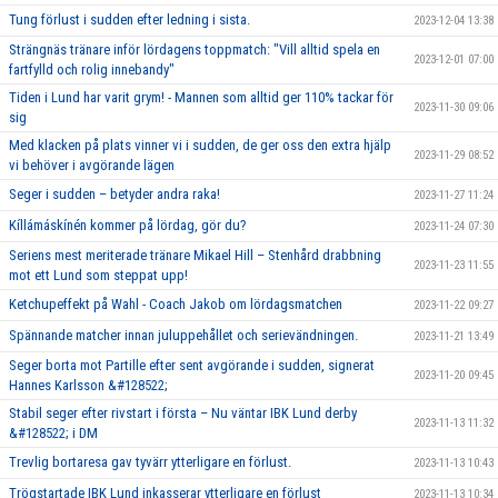
Tung förlust i sudden efter ledning i sista.
2023-12-04 13:38
Strängnäs tränare inför lördagens toppmatch: "Vill alltid spela en
2023-12-01 07:00
fartfylld och rolig innebandy"
Tiden i Lund har varit grym! - Mannen som alltid ger 110% tackar för
2023-11-30 09:06
sig
Med klacken på plats vinner vi i sudden, de ger oss den extra hjälp
2023-11-29 08:52
vi behöver i avgörande lägen
Seger i sudden – betyder andra raka!
2023-11-27 11:24
Kíllámáskínén kommer på lördag, gör du?
2023-11-24 07:30
Seriens mest meriterade tränare Mikael Hill – Stenhård drabbning
2023-11-23 11:55
mot ett Lund som steppat upp!
Ketchupeffekt på Wahl - Coach Jakob om lördagsmatchen
2023-11-22 09:27
Spännande matcher innan juluppehållet och serievändningen.
2023-11-21 13:49
Seger borta mot Partille efter sent avgörande i sudden, signerat
2023-11-20 09:45
Hannes Karlsson &#128522;
Stabil seger efter rivstart i första – Nu väntar IBK Lund derby
2023-11-13 11:32
&#128522; i DM
Trevlig bortaresa gav tyvärr ytterligare en förlust.
2023-11-13 10:43
Trögstartade IBK Lund inkasserar ytterligare en förlust
2023-11-13 10:34