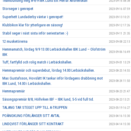
Teambuilding helg 8-9/9 IBK Lund Elit Herrar Allsvenskan
2023-09-16 08:38
Storseger i genrepet
2023-09-16 07:59
Superhett Lundaderby väntar i genrepet!
2023-09-13 10:21
Klubbikon klar för ytterligare en säsong!
2023-09-12 17:26
Stabil seger i näst sista inför seriestarten :-)
2023-09-11 21:35
12 musketörerna
2023-09-08 22:13
Hemmamatch, lördag 9/9 13.00 Lerbäckshallen IBK Lund – Olofström
2023-09-06 16:49
IBK
Tuff, fartfylld och rolig match i Lerbäckshallen.
2023-09-01 13:29
Hemmapremiär och superdebut, lördag 14.00 Lerbäckshallen.
2023-08-25 14:55
Max Gustafsson, Hovslätt IK tankar inför lördagens drabbning mot
2023-08-24 11:50
IBK Lund, 14.00 i Lerbäckshallen.
Hemmapremiär
2023-08-23 21:47
Säsongspremiär 8/8, Höllviken IBF – IBK lund, 5-5 vid full tid.
2023-08-23 13:21
TALANG TAR STEGET UPP TILL A-TRUPPEN
2023-05-19 16:27
POÄNGKUNG FÖRLÄNGER SITT AVTAL
2023-04-16 15:30
LINDQVIST FÖRLÄNGER SITT KONTRAKT
2023-04-14 15:30