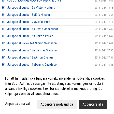
NY HUVUDTRÄNARE KLAR FÖR HERRAR DIV.1
2019-04-15 15:41
H1: Julspecial Lucka 19# Viktor Norlund
2018-12-19 18:18
H1: Julspecial Lucka 18#Erik Nilsson
2018-12-18 16:57
H1: Julspecial Lucka 17#Stefan Prim
2018-12-17 17:11
H1: Julspecial Lucka 16# David Johansson
2018-12-16 16:42
H1: Julspecial Lucka 15# Jakob Peraic
2018-12-15 10:47
H1: Julspecial lucka 14# Simon Svensson
2018-12-14 15:42
H1: Julspecial Lucka 13# Jesper Mattson
2018-12-13 17:00
H1: Julspecial Lucka 12#Anton Olenius
2018-12-12 17:31
H1: Julspecial Lucka 11#Dennis Davidsson
2018-12-11 15:56
H1: Julspecial Lucka 10# Gustav Sundqvist
2018-12-10 16:46
För att hemsidan ska fungera korrekt använder vi nödvändiga cookies
H1: Julspecial Lucka 9# Pontus Sölve
2018-12-09 13:54
från SportAdmin. Dessa går inte att stänga av. Föreningen kan också
H1: Julspecial Lucka 8# Hampus L-Olofsson
2018-12-08 10:01
använda frivilliga cookies, t.ex. för statistik eller marknadsföring. Du
H1: Julspecial Lucka 7# Erik Risberg
väljer själv om du vill acceptera dessa.
2018-12-07 16:45
H1: Julspecial Lucka 6# Pontus Linde Olofsson
2018-12-06 14:57
Anpassa dina val
Acceptera nödvändiga
Acceptera alla
H1: Julspecial Lucka 5# Elias Persson
2018-12-05 17:55