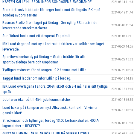
KAPTEN KALLE NILSSON INFÖR SÖNDAGENS AVGÖRANDE
2024-03-14 11:43
Stark defensiv bäddade för seger borta mot Strängnäs IBK – på
2024-03-12 11:44
söndag avgörs serien!
Rasmus Stoltz åter i laget på lördag - Ger nyttig SSL-rutin i de
2024-03-08 11:54
kvarvarande streckmatcherna
Sur förlust borta mot ett desperat Fagerhult
2024-03-07 15:41
IBK Lund ångar på mot nytt kontrakt, taktiken var solklar och laget
2024-02-27 14:26
levererade.
Sportlovsinnebandy på lördag – Gratis inträde för alla
2024-02-22 10:02
sportlovslediga barn och ungdomar
Tydligaste vinsten för säsongen - 9-2 hemma mot Lillån
2024-02-20 08:38
Taggat lund laddar om inför Lillån på lördag.
2024-02-15 14:15
IBK Lund överlägsna I andra, 20-8 i skott och 3-1 mål talar sitt tydliga
2024-02-15 13:40
språk.
Jubilaren ökar på till 454 i jubileumsmatchen.
2024-02-13 08:55
Lund hakar på i kampen om nytt Allsvenskt kontrakt - Vi vinner
2024-02-13 08:50
ganska klart!
Streckmatch och hyllningar, lördag 13.00 Lerbäckshallen. 400 A-
2024-02-08 11:58
lagsmatcher – RESPEKT!
GUSTAV LINDAHL ÄR KLAR FÖR LUND PÅ DUBBELLICENS
2024-02-07 11:45