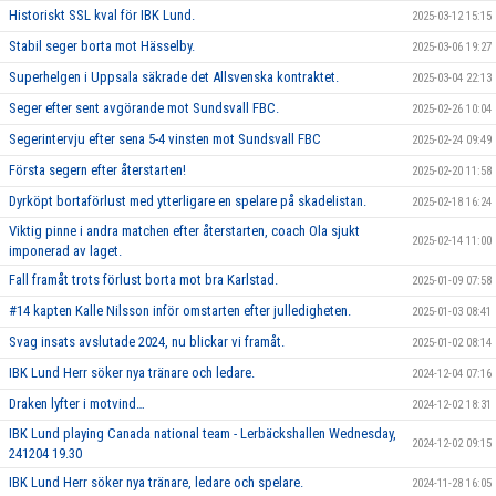
Historiskt SSL kval för IBK Lund.
2025-03-12 15:15
Stabil seger borta mot Hässelby.
2025-03-06 19:27
Superhelgen i Uppsala säkrade det Allsvenska kontraktet.
2025-03-04 22:13
Seger efter sent avgörande mot Sundsvall FBC.
2025-02-26 10:04
Segerintervju efter sena 5-4 vinsten mot Sundsvall FBC
2025-02-24 09:49
Första segern efter återstarten!
2025-02-20 11:58
Dyrköpt bortaförlust med ytterligare en spelare på skadelistan.
2025-02-18 16:24
Viktig pinne i andra matchen efter återstarten, coach Ola sjukt
2025-02-14 11:00
imponerad av laget.
Fall framåt trots förlust borta mot bra Karlstad.
2025-01-09 07:58
#14 kapten Kalle Nilsson inför omstarten efter julledigheten.
2025-01-03 08:41
Svag insats avslutade 2024, nu blickar vi framåt.
2025-01-02 08:14
IBK Lund Herr söker nya tränare och ledare.
2024-12-04 07:16
Draken lyfter i motvind…
2024-12-02 18:31
IBK Lund playing Canada national team - Lerbäckshallen Wednesday,
2024-12-02 09:15
241204 19.30
IBK Lund Herr söker nya tränare, ledare och spelare.
2024-11-28 16:05