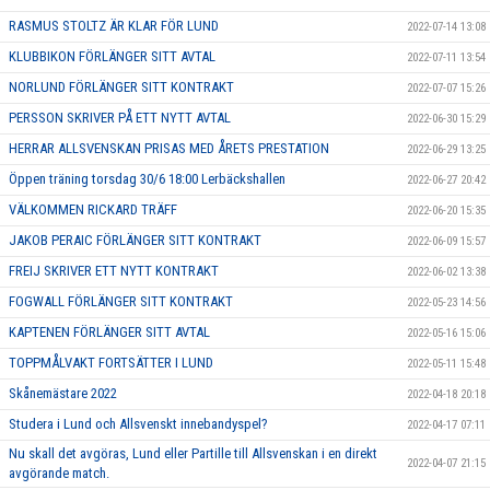
RASMUS STOLTZ ÄR KLAR FÖR LUND
2022-07-14 13:08
KLUBBIKON FÖRLÄNGER SITT AVTAL
2022-07-11 13:54
NORLUND FÖRLÄNGER SITT KONTRAKT
2022-07-07 15:26
PERSSON SKRIVER PÅ ETT NYTT AVTAL
2022-06-30 15:29
HERRAR ALLSVENSKAN PRISAS MED ÅRETS PRESTATION
2022-06-29 13:25
Öppen träning torsdag 30/6 18:00 Lerbäckshallen
2022-06-27 20:42
VÄLKOMMEN RICKARD TRÄFF
2022-06-20 15:35
JAKOB PERAIC FÖRLÄNGER SITT KONTRAKT
2022-06-09 15:57
FREIJ SKRIVER ETT NYTT KONTRAKT
2022-06-02 13:38
FOGWALL FÖRLÄNGER SITT KONTRAKT
2022-05-23 14:56
KAPTENEN FÖRLÄNGER SITT AVTAL
2022-05-16 15:06
TOPPMÅLVAKT FORTSÄTTER I LUND
2022-05-11 15:48
Skånemästare 2022
2022-04-18 20:18
Studera i Lund och Allsvenskt innebandyspel?
2022-04-17 07:11
Nu skall det avgöras, Lund eller Partille till Allsvenskan i en direkt
2022-04-07 21:15
avgörande match.