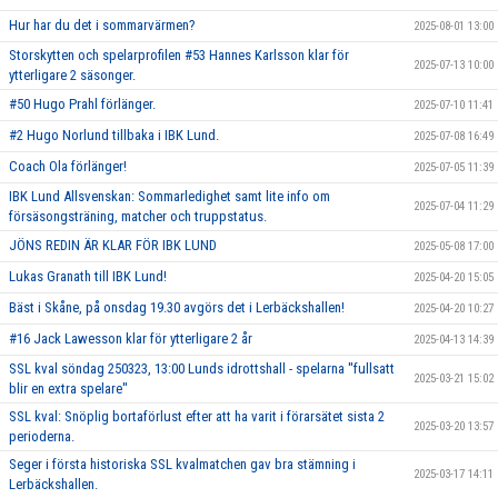
Hur har du det i sommarvärmen?
2025-08-01 13:00
Storskytten och spelarprofilen #53 Hannes Karlsson klar för
2025-07-13 10:00
ytterligare 2 säsonger.
#50 Hugo Prahl förlänger.
2025-07-10 11:41
#2 Hugo Norlund tillbaka i IBK Lund.
2025-07-08 16:49
Coach Ola förlänger!
2025-07-05 11:39
IBK Lund Allsvenskan: Sommarledighet samt lite info om
2025-07-04 11:29
försäsongsträning, matcher och truppstatus.
JÖNS REDIN ÄR KLAR FÖR IBK LUND
2025-05-08 17:00
Lukas Granath till IBK Lund!
2025-04-20 15:05
Bäst i Skåne, på onsdag 19.30 avgörs det i Lerbäckshallen!
2025-04-20 10:27
#16 Jack Lawesson klar för ytterligare 2 år
2025-04-13 14:39
SSL kval söndag 250323, 13:00 Lunds idrottshall - spelarna ''fullsatt
2025-03-21 15:02
blir en extra spelare''
SSL kval: Snöplig bortaförlust efter att ha varit i förarsätet sista 2
2025-03-20 13:57
perioderna.
Seger i första historiska SSL kvalmatchen gav bra stämning i
2025-03-17 14:11
Lerbäckshallen.