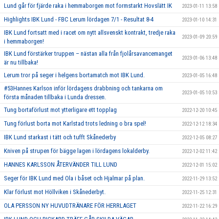
Lund går för fjärde raka i hemmaborgen mot formstarkt Hovslätt IK
2023-01-11 13:58
Highlights IBK Lund - FBC Lerum lördagen 7/1 - Resultat 8-4
2023-01-10 14:31
IBK Lund fortsatt med i racet om nytt allsvenskt kontrakt, tredje raka
2023-01-09 20:59
i hemmaborgen!
IBK Lund förstärker truppen – nästan alla från fjolårsavancemanget
2023-01-06 13:48
är nu tillbaka!
Lerum tror på seger i helgens bortamatch mot IBK Lund.
2023-01-05 16:48
#53Hannes Karlson inför lördagens drabbning och tankarna om
2023-01-05 10:53
första månaden tillbaka i Lunda dressen.
Tung bortaförlust mot ytterligare ett topplag
2022-12-20 10:45
Tung förlust borta mot Karlstad trots ledning o bra spel!
2022-12-12 18:34
IBK Lund starkast i tätt och tufft Skånederby
2022-12-05 08:27
Kniven på strupen för bägge lagen i lördagens lokalderby.
2022-12-02 11:42
HANNES KARLSSON ÅTERVÄNDER TILL LUND
2022-12-01 15:02
Seger för IBK Lund med Ola i båset och Hjalmar på plan.
2022-11-29 13:52
Klar förlust mot Höllviken i Skånederbyt.
2022-11-25 12:31
OLA PERSSON NY HUVUDTRÄNARE FÖR HERRLAGET
2022-11-22 16:29