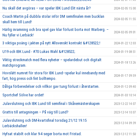
Nu skall det avgöras – var spelar IBK Lund Elit nästa år?
2024-02-05 15:00
Coach Martin på dubbla stolar inför DM semifinalen men bucklan
2024-02-05 11:55
skall hem till Lund!
Härlig inramning och bra spel gav klar förlust borta mot Warberg. –
2024-02-05 09:01
Nu fyller vi Lerbäck!
3 viktiga poäng i jakten på nytt Allsvenskt kontrakt &#128522;!
2024-01-22 12:03
U19 och IBK Lund - #70 Lukas Wahl &#128522;
2024-01-19 08:51
Viktig streckmatch med flera nyheter – spelardebut och digitalt
2024-01-18 13:26
matchprogram.
Hovslätt numret för stora för IBK Lund–spelar kul innebandy med
2024-01-17 09:59
fart, hög press och fint bolltempo.
Dåliga förberedelser och villkor gav tung förlust i återstarten.
2024-01-12 09:40
Sportchef Sölve har ordet!
2024-01-03 10:14
Julavslutning och IBK Lund till semifinal i Skånemästerskapen
2023-12-22 14:07
Grattis till antagningen – På väg till Lund?
2023-12-14 10:07
Julavslutning och DM-kvartsfinal torsdag 21/12 19.15
2023-12-14 09:39
Lerbäckshallen!
Hyfsat stabilt och klar 9-4 seger borta mot Fristad.
2023-12-12 11:50