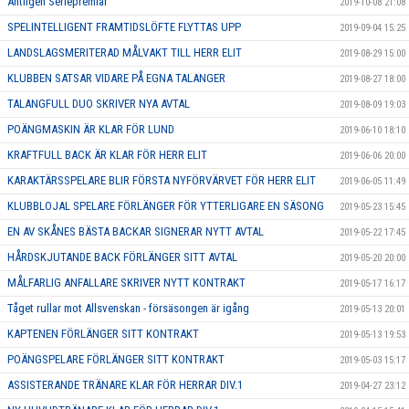
Äntligen Seriepremiär
2019-10-08 21:08
SPELINTELLIGENT FRAMTIDSLÖFTE FLYTTAS UPP
2019-09-04 15:25
LANDSLAGSMERITERAD MÅLVAKT TILL HERR ELIT
2019-08-29 15:00
KLUBBEN SATSAR VIDARE PÅ EGNA TALANGER
2019-08-27 18:00
TALANGFULL DUO SKRIVER NYA AVTAL
2019-08-09 19:03
POÄNGMASKIN ÄR KLAR FÖR LUND
2019-06-10 18:10
KRAFTFULL BACK ÄR KLAR FÖR HERR ELIT
2019-06-06 20:00
KARAKTÄRSSPELARE BLIR FÖRSTA NYFÖRVÄRVET FÖR HERR ELIT
2019-06-05 11:49
KLUBBLOJAL SPELARE FÖRLÄNGER FÖR YTTERLIGARE EN SÄSONG
2019-05-23 15:45
EN AV SKÅNES BÄSTA BACKAR SIGNERAR NYTT AVTAL
2019-05-22 17:45
HÅRDSKJUTANDE BACK FÖRLÄNGER SITT AVTAL
2019-05-20 20:00
MÅLFARLIG ANFALLARE SKRIVER NYTT KONTRAKT
2019-05-17 16:17
Tåget rullar mot Allsvenskan - försäsongen är igång
2019-05-13 20:01
KAPTENEN FÖRLÄNGER SITT KONTRAKT
2019-05-13 19:53
POÄNGSPELARE FÖRLÄNGER SITT KONTRAKT
2019-05-03 15:17
ASSISTERANDE TRÄNARE KLAR FÖR HERRAR DIV.1
2019-04-27 23:12