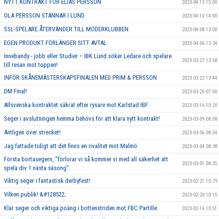
NYTT KONTRAKT FÖR ELIAS PERSSON
2023-04-13 15:00
OLA PERSSON STANNAR I LUND
2023-04-10 14:00
SSL-SPELARE ÅTERVÄNDER TILL MODERKLUBBEN
2023-04-08 13:00
EGEN PRODUKT FÖRLÄNGER SITT AVTAL
2023-04-06 13:24
Innebandy - jobb eller Studier – IBK Lund söker Ledare och spelare
2023-03-27 13:58
till resan mot toppen!
INFÖR SKÅNEMÄSTERSKAPSFINALEN MED PRIM & PERSSON
2023-03-22 13:44
DM Final!
2023-03-20 07:00
Allsvenska kontraktet säkrat efter rysare mot Karlstad IBF.
2023-03-16 10:20
Seger i avslutningen hemma behövs för att klara nytt kontrakt!
2023-03-09 08:08
Äntligen över strecket!
2023-03-06 08:54
Jag fattade tidigt att det finns en rivalitet mot Malmö
2023-03-04 08:38
Första bortasegern, ’’förlorar vi så kommer vi med all säkerhet att
2023-03-01 08:35
spela div 1 nästa säsong’’.
Viktig seger i fantastisk derbyfest!
2023-02-21 10:29
Vilken publik! &#128522;
2023-02-20 10:15
Klar seger och viktiga poäng i bottenstriden mot FBC Partille.
2023-02-16 10:51