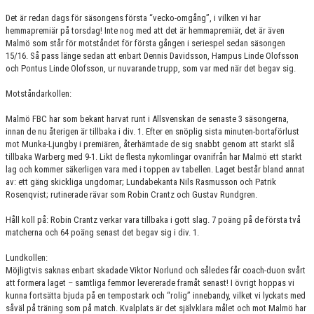
KONTAKT
Det är redan dags för säsongens första “vecko-omgång”, i vilken vi har
hemmapremiär på torsdag! Inte nog med att det är hemmapremiär, det är även
MATCHER
Malmö som står för motståndet för första gången i seriespel sedan säsongen
15/16. Så pass länge sedan att enbart Dennis Davidsson, Hampus Linde Olofsson
HERRAR ALLSVENSKAN 25/26
och Pontus Linde Olofsson, ur nuvarande trupp, som var med när det begav sig.
Motståndarkollen:
SKÅNEMÄSTERSKAPEN 21/22
Malmö FBC har som bekant harvat runt i Allsvenskan de senaste 3 säsongerna,
innan de nu återigen är tillbaka i div. 1. Efter en snöplig sista minuten-bortaförlust
mot Munka-Ljungby i premiären, återhämtade de sig snabbt genom att starkt slå
tillbaka Warberg med 9-1. Likt de flesta nykomlingar ovanifrån har Malmö ett starkt
lag och kommer säkerligen vara med i toppen av tabellen. Laget består bland annat
av: ett gäng skickliga ungdomar; Lundabekanta Nils Rasmusson och Patrik
Rosenqvist; rutinerade rävar som Robin Crantz och Gustav Rundgren.
Håll koll på: Robin Crantz verkar vara tillbaka i gott slag. 7 poäng på de första två
matcherna och 64 poäng senast det begav sig i div. 1.
Lundkollen:
Möjligtvis saknas enbart skadade Viktor Norlund och således får coach-duon svårt
att formera laget – samtliga femmor levererade framåt senast! I övrigt hoppas vi
kunna fortsätta bjuda på en tempostark och “rolig” innebandy, vilket vi lyckats med
såväl på träning som på match. Kvalplats är det självklara målet och mot Malmö har