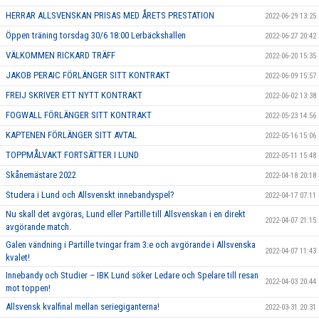
HERRAR ALLSVENSKAN PRISAS MED ÅRETS PRESTATION
2022-06-29 13:25
Öppen träning torsdag 30/6 18:00 Lerbäckshallen
2022-06-27 20:42
VÄLKOMMEN RICKARD TRÄFF
2022-06-20 15:35
JAKOB PERAIC FÖRLÄNGER SITT KONTRAKT
2022-06-09 15:57
FREIJ SKRIVER ETT NYTT KONTRAKT
2022-06-02 13:38
FOGWALL FÖRLÄNGER SITT KONTRAKT
2022-05-23 14:56
KAPTENEN FÖRLÄNGER SITT AVTAL
2022-05-16 15:06
TOPPMÅLVAKT FORTSÄTTER I LUND
2022-05-11 15:48
Skånemästare 2022
2022-04-18 20:18
Studera i Lund och Allsvenskt innebandyspel?
2022-04-17 07:11
Nu skall det avgöras, Lund eller Partille till Allsvenskan i en direkt
2022-04-07 21:15
avgörande match.
Galen vändning i Partille tvingar fram 3:e och avgörande i Allsvenska
2022-04-07 11:43
kvalet!
Innebandy och Studier – IBK Lund söker Ledare och Spelare till resan
2022-04-03 20:44
mot toppen!
Allsvensk kvalfinal mellan seriegiganterna!
2022-03-31 20:31