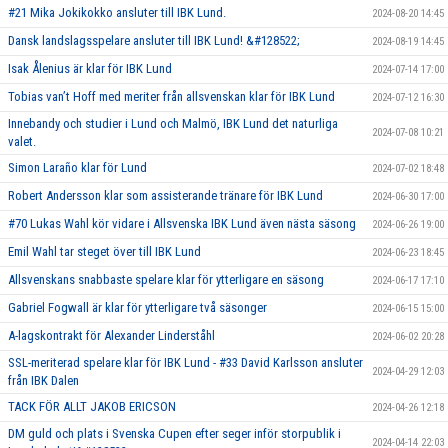
#21 Mika Jokikokko ansluter till IBK Lund.
2024-08-20 14:45
Dansk landslagsspelare ansluter till IBK Lund! &#128522;
2024-08-19 14:45
Isak Ålenius är klar för IBK Lund
2024-07-14 17:00
Tobias van’t Hoff med meriter från allsvenskan klar för IBK Lund
2024-07-12 16:30
Innebandy och studier i Lund och Malmö, IBK Lund det naturliga
2024-07-08 10:21
valet.
Simon Laraño klar för Lund
2024-07-02 18:48
Robert Andersson klar som assisterande tränare för IBK Lund
2024-06-30 17:00
#70 Lukas Wahl kör vidare i Allsvenska IBK Lund även nästa säsong
2024-06-26 19:00
Emil Wahl tar steget över till IBK Lund
2024-06-23 18:45
Allsvenskans snabbaste spelare klar för ytterligare en säsong
2024-06-17 17:10
Gabriel Fogwall är klar för ytterligare två säsonger
2024-06-15 15:00
A-lagskontrakt för Alexander Linderståhl
2024-06-02 20:28
SSL-meriterad spelare klar för IBK Lund - #33 David Karlsson ansluter
2024-04-29 12:03
från IBK Dalen
TACK FÖR ALLT JAKOB ERICSON
2024-04-26 12:18
DM guld och plats i Svenska Cupen efter seger inför storpublik i
2024-04-14 22:03