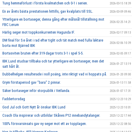
Tung hemmaförlust i första kvalmatchen och 0-1 i serien.
2026-03-15 18:39
En av årets bästa prestationen hittills, gav kvalplats till SSL.
2026-03-09 09:46
Ytterligare en bortaseger, denna gång efter målsnål tillställning mot
2026-02-25 14:21
FBC Lerum
Härlig seger mot toppkonkurrenten Hagunda IF.
2026-02-17 09:13
DM final för 5:e året i rad efter tight och tät match med fulla läktare
2026-02-06 10:39
borta mot Bjärred IBK
Bortasviten bruten efter 319 dagar trots 3-1 i spel 5-5.
2026-02-05 09:17
IBK Lund studsar tillbaka och tar ytterligare en bortaseger, men det
2026-01-27 13:19
satt hårt åt.
Dubbelhelgen resulterade i noll poäng, inte riktigt vad vi hoppats på.
2026-01-20 09:00
Grym förstaperiod gav ’’bara’’ 2 pinnar.
2026-01-13 11:58
Säker bortaseger inför storpublik i Vetlanda.
2026-01-07 17:31
Faddertorsdag
2025-12-23 10:29
God Jul och Gott Nytt år önskar IBK Lund
2025-12-23 10:01
Coach Ola inspirerar och utbildar Skånes P12 innebandytalanger.
2025-12-22 17:44
100% försvarsinsats gav ny seger mot ett av topplagen.
2025-12-22 08:56
Han är tillbaka: #53 Hannes Karlsson.