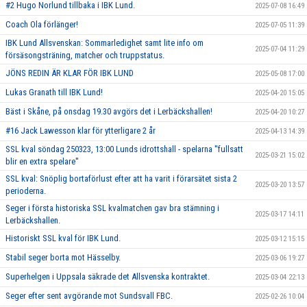
#2 Hugo Norlund tillbaka i IBK Lund.
2025-07-08 16:49
Coach Ola förlänger!
2025-07-05 11:39
IBK Lund Allsvenskan: Sommarledighet samt lite info om
2025-07-04 11:29
försäsongsträning, matcher och truppstatus.
JÖNS REDIN ÄR KLAR FÖR IBK LUND
2025-05-08 17:00
Lukas Granath till IBK Lund!
2025-04-20 15:05
Bäst i Skåne, på onsdag 19.30 avgörs det i Lerbäckshallen!
2025-04-20 10:27
#16 Jack Lawesson klar för ytterligare 2 år
2025-04-13 14:39
SSL kval söndag 250323, 13:00 Lunds idrottshall - spelarna ''fullsatt
2025-03-21 15:02
blir en extra spelare''
SSL kval: Snöplig bortaförlust efter att ha varit i förarsätet sista 2
2025-03-20 13:57
perioderna.
Seger i första historiska SSL kvalmatchen gav bra stämning i
2025-03-17 14:11
Lerbäckshallen.
Historiskt SSL kval för IBK Lund.
2025-03-12 15:15
Stabil seger borta mot Hässelby.
2025-03-06 19:27
Superhelgen i Uppsala säkrade det Allsvenska kontraktet.
2025-03-04 22:13
Seger efter sent avgörande mot Sundsvall FBC.
2025-02-26 10:04