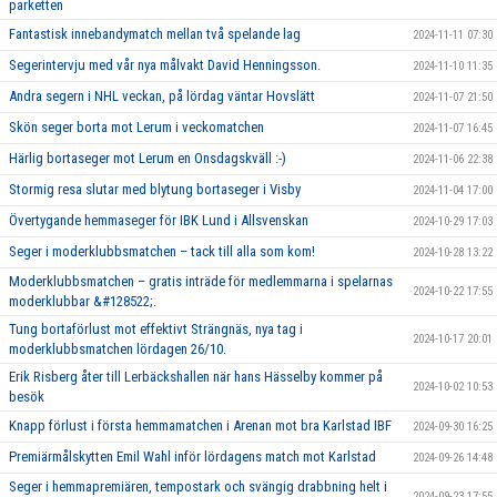
parketten
Fantastisk innebandymatch mellan två spelande lag
2024-11-11 07:30
Segerintervju med vår nya målvakt David Henningsson.
2024-11-10 11:35
Andra segern i NHL veckan, på lördag väntar Hovslätt
2024-11-07 21:50
Skön seger borta mot Lerum i veckomatchen
2024-11-07 16:45
Härlig bortaseger mot Lerum en Onsdagskväll :-)
2024-11-06 22:38
Stormig resa slutar med blytung bortaseger i Visby
2024-11-04 17:00
Övertygande hemmaseger för IBK Lund i Allsvenskan
2024-10-29 17:03
Seger i moderklubbsmatchen – tack till alla som kom!
2024-10-28 13:22
Moderklubbsmatchen – gratis inträde för medlemmarna i spelarnas
2024-10-22 17:55
moderklubbar &#128522;.
Tung bortaförlust mot effektivt Strängnäs, nya tag i
2024-10-17 20:01
moderklubbsmatchen lördagen 26/10.
Erik Risberg åter till Lerbäckshallen när hans Hässelby kommer på
2024-10-02 10:53
besök
Knapp förlust i första hemmamatchen i Arenan mot bra Karlstad IBF
2024-09-30 16:25
Premiärmålskytten Emil Wahl inför lördagens match mot Karlstad
2024-09-26 14:48
Seger i hemmapremiären, tempostark och svängig drabbning helt i
2024-09-23 17:55