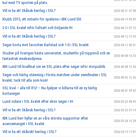
kul med TV sporten på plats.
Vill ni ha ett Skånsk herrlag i SSL?
2026-04-21 07:08
Klubb 2015, ett initiativ för spelarna i IBK Lund Elit.
2026-04-19 09:49
2-0 i SSL kvalet inför fullsatt och böljande IH
2026-04-15 07:10
Vill ni ha ett Skånsk herrlag i SSL?
2026-04-12 15:59
Seger borta mot favoriten Karlstad och 1-0 i SSL kvalet.
2026-04-12 00:51
Studier på Sveriges bästa universitet, studentliv på toppnivå och en
2026-04-08 16:53
fantastisk innebandyresa.
IBK Lund till kvalfinal om en SSL plats efter seger inför storpublik.
2026-04-08 15:34
Seger och härlig stämning i första matchen under semifinalen i SSL
2026-04-02 16:26
kvalet, tack till alla som kom!
SSL kval – alla till IFU! – Nu hjälper vi killarna till en ny härlig
2026-04-01 09:02
bortaseger.
Lund vidare i SSL kvalet efter skön seger i IH.
2026-03-25 08:49
Vill ni ha ett Skånsk herrlag i SSL?
2026-03-25 07:19
IBK Lund herr hyllar en av våra största supportrar efter
2026-03-24 16:28
avancemanget i SSL kvalet.
Vill ni ha ett skånskt herrlag i SSL?
2026-03-19 17:47