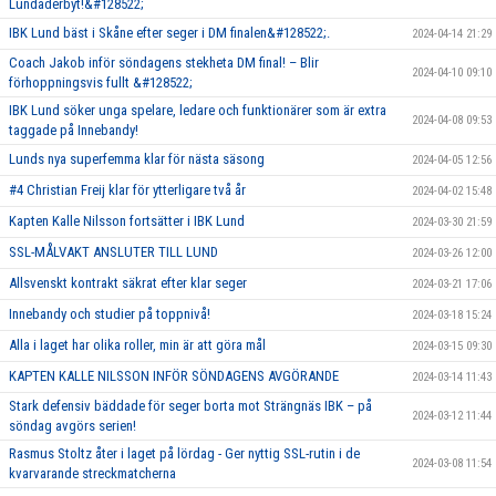
Lundaderbyt!&#128522;
IBK Lund bäst i Skåne efter seger i DM finalen&#128522;.
2024-04-14 21:29
Coach Jakob inför söndagens stekheta DM final! – Blir
2024-04-10 09:10
förhoppningsvis fullt &#128522;
IBK Lund söker unga spelare, ledare och funktionärer som är extra
2024-04-08 09:53
taggade på Innebandy!
Lunds nya superfemma klar för nästa säsong
2024-04-05 12:56
#4 Christian Freij klar för ytterligare två år
2024-04-02 15:48
Kapten Kalle Nilsson fortsätter i IBK Lund
2024-03-30 21:59
SSL-MÅLVAKT ANSLUTER TILL LUND
2024-03-26 12:00
Allsvenskt kontrakt säkrat efter klar seger
2024-03-21 17:06
Innebandy och studier på toppnivå!
2024-03-18 15:24
Alla i laget har olika roller, min är att göra mål
2024-03-15 09:30
KAPTEN KALLE NILSSON INFÖR SÖNDAGENS AVGÖRANDE
2024-03-14 11:43
Stark defensiv bäddade för seger borta mot Strängnäs IBK – på
2024-03-12 11:44
söndag avgörs serien!
Rasmus Stoltz åter i laget på lördag - Ger nyttig SSL-rutin i de
2024-03-08 11:54
kvarvarande streckmatcherna