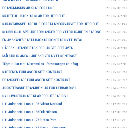
2019-08-09 19:03
POÄNGMASKIN ÄR KLAR FÖR LUND
2019-06-10 18:10
KRAFTFULL BACK ÄR KLAR FÖR HERR ELIT
2019-06-06 20:00
KARAKTÄRSSPELARE BLIR FÖRSTA NYFÖRVÄRVET FÖR HERR ELIT
2019-06-05 11:49
KLUBBLOJAL SPELARE FÖRLÄNGER FÖR YTTERLIGARE EN SÄSONG
2019-05-23 15:45
EN AV SKÅNES BÄSTA BACKAR SIGNERAR NYTT AVTAL
2019-05-22 17:45
HÅRDSKJUTANDE BACK FÖRLÄNGER SITT AVTAL
2019-05-20 20:00
MÅLFARLIG ANFALLARE SKRIVER NYTT KONTRAKT
2019-05-17 16:17
Tåget rullar mot Allsvenskan - försäsongen är igång
2019-05-13 20:01
KAPTENEN FÖRLÄNGER SITT KONTRAKT
2019-05-13 19:53
POÄNGSPELARE FÖRLÄNGER SITT KONTRAKT
2019-05-03 15:17
ASSISTERANDE TRÄNARE KLAR FÖR HERRAR DIV.1
2019-04-27 23:12
NY HUVUDTRÄNARE KLAR FÖR HERRAR DIV.1
2019-04-15 15:41
H1: Julspecial Lucka 19# Viktor Norlund
2018-12-19 18:18
H1: Julspecial Lucka 18#Erik Nilsson
2018-12-18 16:57
H1: Julspecial Lucka 17#Stefan Prim
2018-12-17 17:11
H1: Julspecial Lucka 16# David Johansson