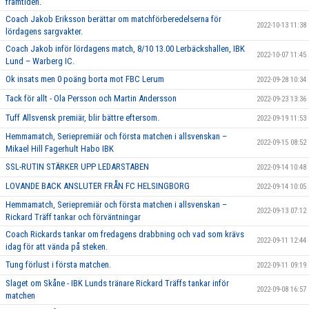
framtiden.
Coach Jakob Eriksson berättar om matchförberedelserna för
2022-10-13 11:38
lördagens sargvakter.
Coach Jakob inför lördagens match, 8/10 13.00 Lerbäckshallen, IBK
2022-10-07 11:45
Lund – Warberg IC.
Ok insats men 0 poäng borta mot FBC Lerum
2022-09-28 10:34
Tack för allt - Ola Persson och Martin Andersson
2022-09-23 13:36
Tuff Allsvensk premiär, blir bättre eftersom.
2022-09-19 11:53
Hemmamatch, Seriepremiär och första matchen i allsvenskan –
2022-09-15 08:52
Mikael Hill Fagerhult Habo IBK
SSL-RUTIN STÄRKER UPP LEDARSTABEN
2022-09-14 10:48
LOVANDE BACK ANSLUTER FRÅN FC HELSINGBORG
2022-09-14 10:05
Hemmamatch, Seriepremiär och första matchen i allsvenskan –
2022-09-13 07:12
Rickard Träff tankar och förväntningar
Coach Rickards tankar om fredagens drabbning och vad som krävs
2022-09-11 12:44
idag för att vända på steken.
Tung förlust i första matchen.
2022-09-11 09:19
Slaget om Skåne - IBK Lunds tränare Rickard Träffs tankar inför
2022-09-08 16:57
matchen