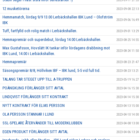
2023-09-11 21:35
12 musketörerna
2023-09-08 22:13
Hemmamatch, lördag 9/9 13.00 Lerbäckshallen IBK Lund – Olofström
2023-09-06 16:49
IBK
Tuff, fartfylld och rolig match i Lerbäckshallen.
2023-09-01 13:29
Hemmapremiär och superdebut, lördag 14.00 Lerbäckshallen.
2023-08-25 14:55
Max Gustafsson, Hovslätt IK tankar inför lördagens drabbning mot
2023-08-24 11:50
IBK Lund, 14.00 i Lerbäckshallen.
Hemmapremiär
2023-08-23 21:47
Säsongspremiär 8/8, Höllviken IBF – IBK lund, 5-5 vid full tid.
2023-08-23 13:21
TALANG TAR STEGET UPP TILL A-TRUPPEN
2023-05-19 16:27
POÄNGKUNG FÖRLÄNGER SITT AVTAL
2023-04-16 15:30
LINDQVIST FÖRLÄNGER SITT KONTRAKT
2023-04-14 15:30
NYTT KONTRAKT FÖR ELIAS PERSSON
2023-04-13 15:00
OLA PERSSON STANNAR I LUND
2023-04-10 14:00
SSL-SPELARE ÅTERVÄNDER TILL MODERKLUBBEN
2023-04-08 13:00
EGEN PRODUKT FÖRLÄNGER SITT AVTAL
2023-04-06 13:24