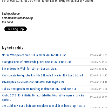
serien och ett riktigt derby tror jag det kan bli riktig roligt, menar Norlund.
Ludvig Nilsson
Kommunikationsansvarig
IBK Lund
Nyhetsarkiv
Norsk VM-spelare med SSL-meriter klar för IBK Lund
2026-06-04 11:55
Sveriges mest eftertraktade junior spelar SSL i IBK Lund!
2026-05-26 07:32
Blivande polis Wahl fortsätter i Lundatröjan.
2026-05-26 06:40
Kvalspelets trollgubbe klar för SSL och 2 nya år i IBK Lund tröjan!
2026-05-18 11:40
#14 Kapten Kalle Nilsson fortsätter leda laget i SSL
2026-05-15 14:41
Två av Sveriges bästa tonåringar klara för IBK Lund och SSL.
2026-05-07 19:01
Klubb 2015 - Ett initiativ för att förbättra förutsättningarna för våra
2026-05-06 08:50
spelare
DM Guld: IBK Lund befäster sin plats som Skånes bästa lag – extra
2026-05-01 22:04