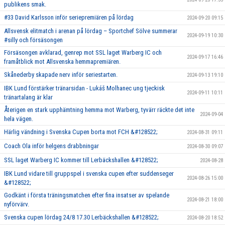
publikens smak.
#33 David Karlsson inför seriepremiären på lördag
2024-09-20 09:15
Allsvensk elitmatch i arenan på lördag – Sportchef Sölve summerar
2024-09-19 10:30
#silly och försäsongen
Försäsongen avklarad, genrep mot SSL laget Warberg IC och
2024-09-17 16:46
framåtblick mot Allsvenska hemmapremiären.
Skånederby skapade nerv inför seriestarten.
2024-09-13 19:10
IBK Lund förstärker tränarsidan - Lukáš Molhanec ung tjeckisk
2024-09-11 10:11
tränartalang är klar
Återigen en stark upphämtning hemma mot Warberg, tyvärr räckte det inte
2024-09-04
hela vägen.
Härlig vändning i Svenska Cupen borta mot FCH &#128522;
2024-08-31 09:11
Coach Ola inför helgens drabbningar
2024-08-30 09:07
SSL laget Warberg IC kommer till Lerbäckshallen &#128522;
2024-08-28
IBK Lund vidare till gruppspel i svenska cupen efter suddenseger
2024-08-26 15:00
&#128522;
Godkänt i första träningsmatchen efter fina insatser av spelande
2024-08-21 18:00
nyförvärv.
Svenska cupen lördag 24/8 17.30 Lerbäckshallen &#128522;
2024-08-20 18:52