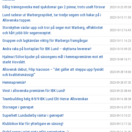
Dålig träningsvecka med sjukdomar gav 2 pinnar, trots uselt försvar
2023-10-23 09:58
Lund raderar ut Warbergsspöket, tar tredje segern och hakar på i
2023-10-15 11:50
Allsvenska toppen.
Storskytten växlar upp och tror på seger mot Warberg, effektivitet
2023-10-12 16:43
och hårt jobb blir segerreceptet.
Gruppen och lagkänslan viktig för Warbergs framgångar
2023-10-11 16:23
Andra raka på bortaplan för IBK Lund – skyttarna levererar!
2023-10-10 09:25
Hjalmar/Sölve bjuder på säsongens mål i hemmapremiären mot ett
2023-10-04 16:11
starkt Hovslätt.
Allsvensk debut, Filip Isacsson – ’’det gäller att steppa upp fysiskt
2023-09-28 18:00
och kvalitetsmässigt’’
Hemmapremiär!
2023-09-28 07:35
Vinst i allsvenska premiären för IBK Lund!
2023-09-25 08:40
Teambuilding helg 8-9/9 IBK Lund Elit Herrar Allsvenskan
2023-09-16 08:38
Storseger i genrepet
2023-09-16 07:59
Superhett Lundaderby väntar i genrepet!
2023-09-13 10:21
Klubbikon klar för ytterligare en säsong!
2023-09-12 17:26
Stabil seger i näst sista inför seriestarten :-)