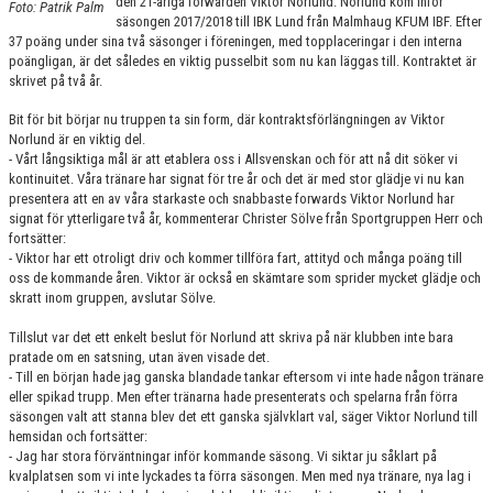
den 21-åriga forwarden Viktor Norlund. Norlund kom inför
Foto: Patrik Palm
KONTAKT
säsongen 2017/2018 till IBK Lund från Malmhaug KFUM IBF. Efter
37 poäng under sina två säsonger i föreningen, med topplaceringar i den interna
MATCHER
poängligan, är det således en viktig pusselbit som nu kan läggas till. Kontraktet är
skrivet på två år.
HERRAR ALLSVENSKAN 25/26
Bit för bit börjar nu truppen ta sin form, där kontraktsförlängningen av Viktor
Norlund är en viktig del.
SKÅNEMÄSTERSKAPEN 21/22
- Vårt långsiktiga mål är att etablera oss i Allsvenskan och för att nå dit söker vi
kontinuitet. Våra tränare har signat för tre år och det är med stor glädje vi nu kan
presentera att en av våra starkaste och snabbaste forwards Viktor Norlund har
signat för ytterligare två år, kommenterar Christer Sölve från Sportgruppen Herr och
fortsätter:
- Viktor har ett otroligt driv och kommer tillföra fart, attityd och många poäng till
oss de kommande åren. Viktor är också en skämtare som sprider mycket glädje och
skratt inom gruppen, avslutar Sölve.
Tillslut var det ett enkelt beslut för Norlund att skriva på när klubben inte bara
pratade om en satsning, utan även visade det.
- Till en början hade jag ganska blandade tankar eftersom vi inte hade någon tränare
eller spikad trupp. Men efter tränarna hade presenterats och spelarna från förra
säsongen valt att stanna blev det ett ganska självklart val, säger Viktor Norlund till
hemsidan och fortsätter:
- Jag har stora förväntningar inför kommande säsong. Vi siktar ju såklart på
kvalplatsen som vi inte lyckades ta förra säsongen. Men med nya tränare, nya lag i