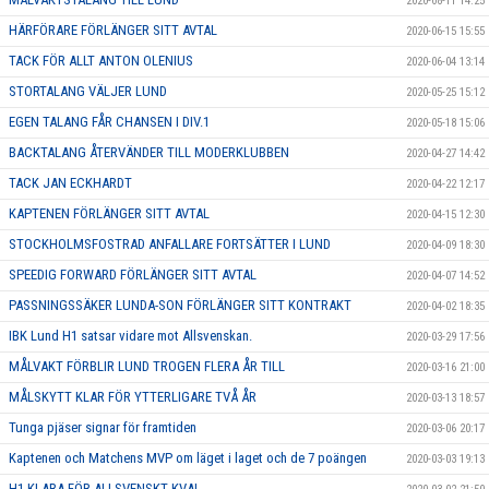
2020-08-11 14:25
HÄRFÖRARE FÖRLÄNGER SITT AVTAL
2020-06-15 15:55
TACK FÖR ALLT ANTON OLENIUS
2020-06-04 13:14
STORTALANG VÄLJER LUND
2020-05-25 15:12
EGEN TALANG FÅR CHANSEN I DIV.1
2020-05-18 15:06
BACKTALANG ÅTERVÄNDER TILL MODERKLUBBEN
2020-04-27 14:42
TACK JAN ECKHARDT
2020-04-22 12:17
KAPTENEN FÖRLÄNGER SITT AVTAL
2020-04-15 12:30
STOCKHOLMSFOSTRAD ANFALLARE FORTSÄTTER I LUND
2020-04-09 18:30
SPEEDIG FORWARD FÖRLÄNGER SITT AVTAL
2020-04-07 14:52
PASSNINGSSÄKER LUNDA-SON FÖRLÄNGER SITT KONTRAKT
2020-04-02 18:35
IBK Lund H1 satsar vidare mot Allsvenskan.
2020-03-29 17:56
MÅLVAKT FÖRBLIR LUND TROGEN FLERA ÅR TILL
2020-03-16 21:00
MÅLSKYTT KLAR FÖR YTTERLIGARE TVÅ ÅR
2020-03-13 18:57
Tunga pjäser signar för framtiden
2020-03-06 20:17
Kaptenen och Matchens MVP om läget i laget och de 7 poängen
2020-03-03 19:13
H1 KLARA FÖR ALLSVENSKT KVAL