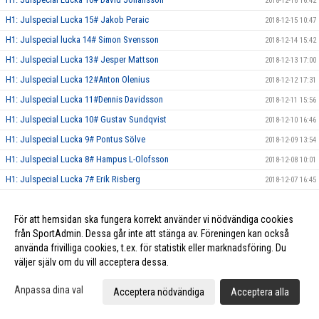
2018-12-16 16:42
H1: Julspecial Lucka 15# Jakob Peraic
2018-12-15 10:47
H1: Julspecial lucka 14# Simon Svensson
2018-12-14 15:42
H1: Julspecial Lucka 13# Jesper Mattson
2018-12-13 17:00
H1: Julspecial Lucka 12#Anton Olenius
2018-12-12 17:31
H1: Julspecial Lucka 11#Dennis Davidsson
2018-12-11 15:56
H1: Julspecial Lucka 10# Gustav Sundqvist
2018-12-10 16:46
H1: Julspecial Lucka 9# Pontus Sölve
2018-12-09 13:54
H1: Julspecial Lucka 8# Hampus L-Olofsson
2018-12-08 10:01
H1: Julspecial Lucka 7# Erik Risberg
2018-12-07 16:45
H1: Julspecial Lucka 6# Pontus Linde Olofsson
2018-12-06 14:57
H1: Julspecial Lucka 5# Elias Persson
För att hemsidan ska fungera korrekt använder vi nödvändiga cookies
2018-12-05 17:55
från SportAdmin. Dessa går inte att stänga av. Föreningen kan också
H1: Julspecial Lucka 4# Patrik Liimatainen
2018-12-04 16:37
använda frivilliga cookies, t.ex. för statistik eller marknadsföring. Du
H1: Julspecial Lucka 3# Hugo Norlund
2018-12-03 07:21
väljer själv om du vill acceptera dessa.
H1: Julspecial Lucka 2# Simon Lindblad
2018-12-02 11:18
Anpassa dina val
Acceptera nödvändiga
Acceptera alla
H1: Julspecial Lucka 1# Jesper Nilsson
2018-12-01 11:59
Herr Elit släpper Julkalender!