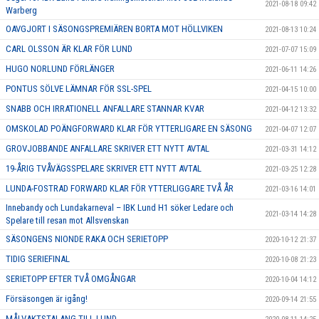
2021-08-18 09:42
Warberg
OAVGJORT I SÄSONGSPREMIÄREN BORTA MOT HÖLLVIKEN
2021-08-13 10:24
CARL OLSSON ÄR KLAR FÖR LUND
2021-07-07 15:09
HUGO NORLUND FÖRLÄNGER
2021-06-11 14:26
PONTUS SÖLVE LÄMNAR FÖR SSL-SPEL
2021-04-15 10:00
SNABB OCH IRRATIONELL ANFALLARE STANNAR KVAR
2021-04-12 13:32
OMSKOLAD POÄNGFORWARD KLAR FÖR YTTERLIGARE EN SÄSONG
2021-04-07 12:07
GROVJOBBANDE ANFALLARE SKRIVER ETT NYTT AVTAL
2021-03-31 14:12
19-ÅRIG TVÅVÄGSSPELARE SKRIVER ETT NYTT AVTAL
2021-03-25 12:28
LUNDA-FOSTRAD FORWARD KLAR FÖR YTTERLIGGARE TVÅ ÅR
2021-03-16 14:01
Innebandy och Lundakarneval – IBK Lund H1 söker Ledare och
2021-03-14 14:28
Spelare till resan mot Allsvenskan
SÄSONGENS NIONDE RAKA OCH SERIETOPP
2020-10-12 21:37
TIDIG SERIEFINAL
2020-10-08 21:23
SERIETOPP EFTER TVÅ OMGÅNGAR
2020-10-04 14:12
Försäsongen är igång!
2020-09-14 21:55
MÅLVAKTSTALANG TILL LUND