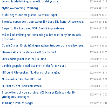
Lyckad fadderträning, speciellt för det yngsta.
2025-09-05 10:19
Nyttig överkörning i Warberg
2025-09-04 11:55
Stabil seger utan att glänsa i Svenska Cupen
2025-08-29 09:05
Svenska cupen och trupp status IBK Lund Elit, herrar Allsvenskan.
2025-08-26 18:40
Seger för IBK Lund mot FCH i 3:e träningsmatchen.
2025-08-22 10:35
Målsnål tillställning mot Vetlanda gav bra test för nyförvärv och
2025-08-19 19:03
prospekts.
Coach Ola om första träningsmatchen, truppen och nya säsongen.
2025-08-19 09:09
Henke slaktade de stackars AIK grabbarna!!
2025-08-14 21:00
U19-landslagsman klar för IBK Lund
2025-08-12 19:02
Landslagsspelare med SSL-meriter klar för IBK Lund
2025-08-11 19:03
IBK Lund Allsvenskan: Nu drar matcherna igång!
2025-08-07 14:17
Nils Nordlund klar för IBK Lund
2025-08-03 18:07
Hur har du det i sommarvärmen?
2025-08-01 13:00
Storskytten och spelarprofilen #53 Hannes Karlsson klar för
2025-07-13 10:00
ytterligare 2 säsonger.
#50 Hugo Prahl förlänger.
2025-07-10 11:41