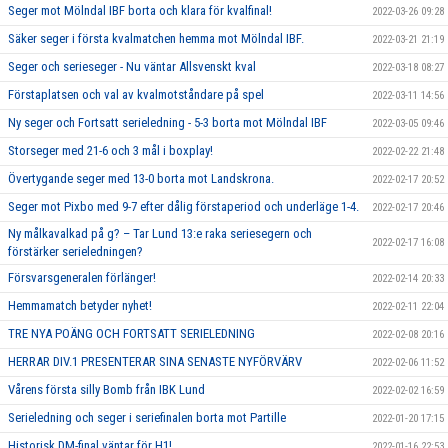
Seger mot Mölndal IBF borta och klara för kvalfinal!
2022-03-26 09:28
Säker seger i första kvalmatchen hemma mot Mölndal IBF.
2022-03-21 21:19
Seger och serieseger - Nu väntar Allsvenskt kval
2022-03-18 08:27
Förstaplatsen och val av kvalmotståndare på spel
2022-03-11 14:56
Ny seger och Fortsatt serieledning - 5-3 borta mot Mölndal IBF
2022-03-05 09:46
Storseger med 21-6 och 3 mål i boxplay!
2022-02-22 21:48
Övertygande seger med 13-0 borta mot Landskrona.
2022-02-17 20:52
Seger mot Pixbo med 9-7 efter dålig förstaperiod och underläge 1-4.
2022-02-17 20:46
Ny målkavalkad på g? – Tar Lund 13:e raka seriesegern och
2022-02-17 16:08
förstärker serieledningen?
Försvarsgeneralen förlänger!
2022-02-14 20:33
Hemmamatch betyder nyhet!
2022-02-11 22:04
TRE NYA POÄNG OCH FORTSATT SERIELEDNING
2022-02-08 20:16
HERRAR DIV.1 PRESENTERAR SINA SENASTE NYFÖRVÄRV
2022-02-06 11:52
Vårens första silly Bomb från IBK Lund
2022-02-02 16:59
Serieledning och seger i seriefinalen borta mot Partille
2022-01-20 17:15
Historisk DM-final väntar för H1!
2022-01-16 22:53