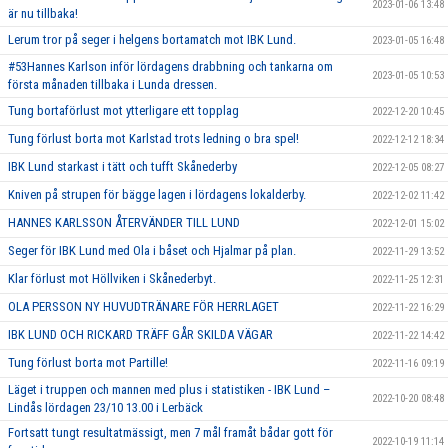
2023-01-06 13:48
är nu tillbaka!
Lerum tror på seger i helgens bortamatch mot IBK Lund.
2023-01-05 16:48
#53Hannes Karlson inför lördagens drabbning och tankarna om
2023-01-05 10:53
första månaden tillbaka i Lunda dressen.
Tung bortaförlust mot ytterligare ett topplag
2022-12-20 10:45
Tung förlust borta mot Karlstad trots ledning o bra spel!
2022-12-12 18:34
IBK Lund starkast i tätt och tufft Skånederby
2022-12-05 08:27
Kniven på strupen för bägge lagen i lördagens lokalderby.
2022-12-02 11:42
HANNES KARLSSON ÅTERVÄNDER TILL LUND
2022-12-01 15:02
Seger för IBK Lund med Ola i båset och Hjalmar på plan.
2022-11-29 13:52
Klar förlust mot Höllviken i Skånederbyt.
2022-11-25 12:31
OLA PERSSON NY HUVUDTRÄNARE FÖR HERRLAGET
2022-11-22 16:29
IBK LUND OCH RICKARD TRÄFF GÅR SKILDA VÄGAR
2022-11-22 14:42
Tung förlust borta mot Partille!
2022-11-16 09:19
Läget i truppen och mannen med plus i statistiken - IBK Lund –
2022-10-20 08:48
Lindås lördagen 23/10 13.00 i Lerbäck
Fortsatt tungt resultatmässigt, men 7 mål framåt bådar gott för
2022-10-19 11:14