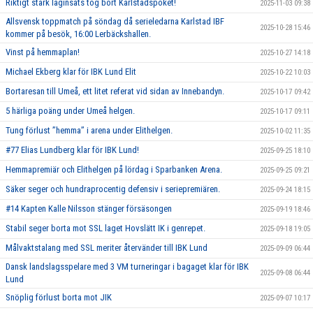
Riktigt stark laginsats tog bort Karlstadspöket!
2025-11-03 09:38
Allsvensk toppmatch på söndag då serieledarna Karlstad IBF
2025-10-28 15:46
kommer på besök, 16:00 Lerbäckshallen.
Vinst på hemmaplan!
2025-10-27 14:18
Michael Ekberg klar för IBK Lund Elit
2025-10-22 10:03
Bortaresan till Umeå, ett litet referat vid sidan av Innebandyn.
2025-10-17 09:42
5 härliga poäng under Umeå helgen.
2025-10-17 09:11
Tung förlust ’’hemma’’ i arena under Elithelgen.
2025-10-02 11:35
#77 Elias Lundberg klar för IBK Lund!
2025-09-25 18:10
Hemmapremiär och Elithelgen på lördag i Sparbanken Arena.
2025-09-25 09:21
Säker seger och hundraprocentig defensiv i seriepremiären.
2025-09-24 18:15
#14 Kapten Kalle Nilsson stänger försäsongen
2025-09-19 18:46
Stabil seger borta mot SSL laget Hovslätt IK i genrepet.
2025-09-18 19:05
Målvaktstalang med SSL meriter återvänder till IBK Lund
2025-09-09 06:44
Dansk landslagsspelare med 3 VM turneringar i bagaget klar för IBK
2025-09-08 06:44
Lund
Snöplig förlust borta mot JIK
2025-09-07 10:17