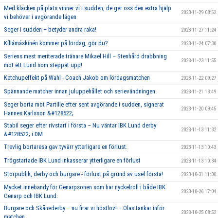
Med klacken på plats vinner vi i sudden, de ger oss den extra hjälp
2023-11-29 08:52
vi behöver i avgörande lägen
Seger i sudden – betyder andra raka!
2023-11-27 11:24
Kíllámáskínén kommer på lördag, gör du?
2023-11-24 07:30
Seriens mest meriterade tränare Mikael Hill – Stenhård drabbning
2023-11-23 11:55
mot ett Lund som steppat upp!
Ketchupeffekt på Wahl - Coach Jakob om lördagsmatchen
2023-11-22 09:27
Spännande matcher innan juluppehållet och serievändningen.
2023-11-21 13:49
Seger borta mot Partille efter sent avgörande i sudden, signerat
2023-11-20 09:45
Hannes Karlsson &#128522;
Stabil seger efter rivstart i första – Nu väntar IBK Lund derby
2023-11-13 11:32
&#128522; i DM
Trevlig bortaresa gav tyvärr ytterligare en förlust.
2023-11-13 10:43
Trögstartade IBK Lund inkasserar ytterligare en förlust
2023-11-13 10:34
Storpublik, derby och burgare - förlust på grund av usel första!
2023-10-31 11:00
Mycket innebandy för Genarpsonen som har nyckelroll i både IBK
2023-10-26 17:04
Genarp och IBK Lund.
Burgare och Skånederby – nu firar vi höstlov! – Olas tankar inför
2023-10-25 08:52
matchen