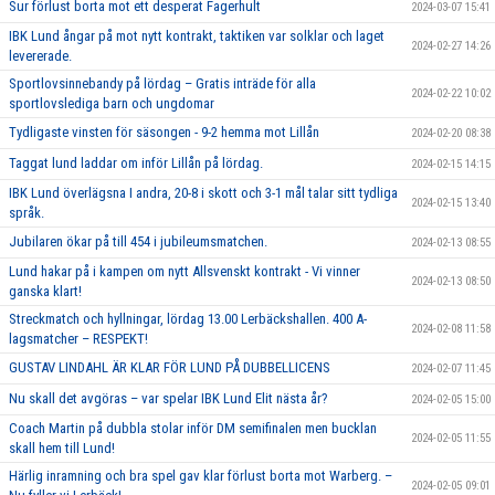
Sur förlust borta mot ett desperat Fagerhult
2024-03-07 15:41
IBK Lund ångar på mot nytt kontrakt, taktiken var solklar och laget
2024-02-27 14:26
levererade.
Sportlovsinnebandy på lördag – Gratis inträde för alla
2024-02-22 10:02
sportlovslediga barn och ungdomar
Tydligaste vinsten för säsongen - 9-2 hemma mot Lillån
2024-02-20 08:38
Taggat lund laddar om inför Lillån på lördag.
2024-02-15 14:15
IBK Lund överlägsna I andra, 20-8 i skott och 3-1 mål talar sitt tydliga
2024-02-15 13:40
språk.
Jubilaren ökar på till 454 i jubileumsmatchen.
2024-02-13 08:55
Lund hakar på i kampen om nytt Allsvenskt kontrakt - Vi vinner
2024-02-13 08:50
ganska klart!
Streckmatch och hyllningar, lördag 13.00 Lerbäckshallen. 400 A-
2024-02-08 11:58
lagsmatcher – RESPEKT!
GUSTAV LINDAHL ÄR KLAR FÖR LUND PÅ DUBBELLICENS
2024-02-07 11:45
Nu skall det avgöras – var spelar IBK Lund Elit nästa år?
2024-02-05 15:00
Coach Martin på dubbla stolar inför DM semifinalen men bucklan
2024-02-05 11:55
skall hem till Lund!
Härlig inramning och bra spel gav klar förlust borta mot Warberg. –
2024-02-05 09:01