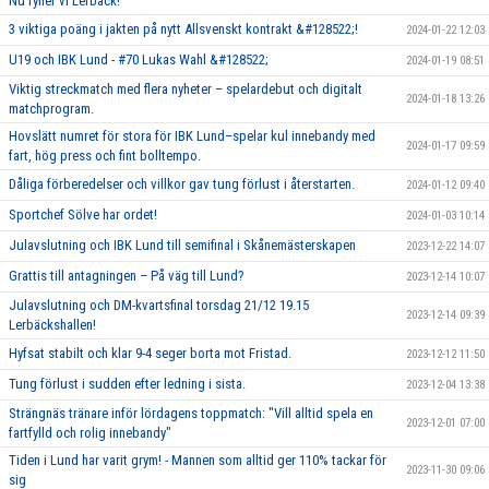
Nu fyller vi Lerbäck!
3 viktiga poäng i jakten på nytt Allsvenskt kontrakt &#128522;!
2024-01-22 12:03
U19 och IBK Lund - #70 Lukas Wahl &#128522;
2024-01-19 08:51
Viktig streckmatch med flera nyheter – spelardebut och digitalt
2024-01-18 13:26
matchprogram.
Hovslätt numret för stora för IBK Lund–spelar kul innebandy med
2024-01-17 09:59
fart, hög press och fint bolltempo.
Dåliga förberedelser och villkor gav tung förlust i återstarten.
2024-01-12 09:40
Sportchef Sölve har ordet!
2024-01-03 10:14
Julavslutning och IBK Lund till semifinal i Skånemästerskapen
2023-12-22 14:07
Grattis till antagningen – På väg till Lund?
2023-12-14 10:07
Julavslutning och DM-kvartsfinal torsdag 21/12 19.15
2023-12-14 09:39
Lerbäckshallen!
Hyfsat stabilt och klar 9-4 seger borta mot Fristad.
2023-12-12 11:50
Tung förlust i sudden efter ledning i sista.
2023-12-04 13:38
Strängnäs tränare inför lördagens toppmatch: "Vill alltid spela en
2023-12-01 07:00
fartfylld och rolig innebandy"
Tiden i Lund har varit grym! - Mannen som alltid ger 110% tackar för
2023-11-30 09:06
sig