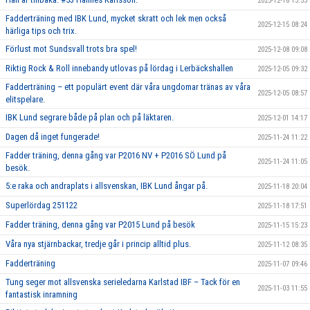
2025-12-18 13:53
Fadderträning med IBK Lund, mycket skratt och lek men också
2025-12-15 08:24
härliga tips och trix.
Förlust mot Sundsvall trots bra spel!
2025-12-08 09:08
Riktig Rock & Roll innebandy utlovas på lördag i Lerbäckshallen
2025-12-05 09:32
Fadderträning – ett populärt event där våra ungdomar tränas av våra
2025-12-05 08:57
elitspelare.
IBK Lund segrare både på plan och på läktaren.
2025-12-01 14:17
Dagen då inget fungerade!
2025-11-24 11:22
Fadder träning, denna gång var P2016 NV + P2016 SÖ Lund på
2025-11-24 11:05
besök.
5:e raka och andraplats i allsvenskan, IBK Lund ångar på.
2025-11-18 20:04
Superlördag 251122
2025-11-18 17:51
Fadder träning, denna gång var P2015 Lund på besök
2025-11-15 15:23
Våra nya stjärnbackar, tredje går i princip alltid plus.
2025-11-12 08:35
Fadderträning
2025-11-07 09:46
Tung seger mot allsvenska serieledarna Karlstad IBF – Tack för en
2025-11-03 11:55
fantastisk inramning