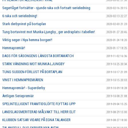
2020-03-02 21:50
Segertåget fortsätter - sjunde raka och fortsatt serieledning
2020-02-16 20:15
6 raka och serieledning!
2020-02-13 22:27
Stark derbyvinst på bortaplan
2020-02-03 21:23
Tung bortavinst mot Munka-Ljungby , ger andraplats i tabellen!
2020-01-27 20:46
Viktig seger i Nya hemma borgen!!
2020-01-24 18:20
Hemmapremiär!
2020-01-17 18:25
DAGS FÖR SÄSONGENS LÄNGSTA BORTAMATCH
2019-11-02 16:36
STARK VÄNDNING MOT MUNKA-LJUNGBY
2019-10-25 20:34
TUNG SUDDEN-FÖRLUST PÅ BORTAPLAN
2019-10-17 21:09
VINST I HEMMAPREMIÄREN
2019-10-15 20:03
Hemmapremiär! - Superderby
2019-10-09 18:28
Äntligen Seriepremiär
2019-10-08 21:08
SPELINTELLIGENT FRAMTIDSLÖFTE FLYTTAS UPP
2019-09-04 15:25
LANDSLAGSMERITERAD MÅLVAKT TILL HERR ELIT
2019-08-29 15:00
KLUBBEN SATSAR VIDARE PÅ EGNA TALANGER
2019-08-27 18:00
TALANGFULL DUO SKRIVER NYA AVTAL