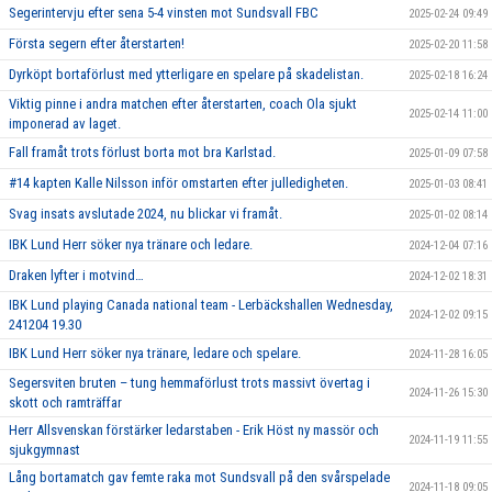
Segerintervju efter sena 5-4 vinsten mot Sundsvall FBC
2025-02-24 09:49
Första segern efter återstarten!
2025-02-20 11:58
Dyrköpt bortaförlust med ytterligare en spelare på skadelistan.
2025-02-18 16:24
Viktig pinne i andra matchen efter återstarten, coach Ola sjukt
2025-02-14 11:00
imponerad av laget.
Fall framåt trots förlust borta mot bra Karlstad.
2025-01-09 07:58
#14 kapten Kalle Nilsson inför omstarten efter julledigheten.
2025-01-03 08:41
Svag insats avslutade 2024, nu blickar vi framåt.
2025-01-02 08:14
IBK Lund Herr söker nya tränare och ledare.
2024-12-04 07:16
Draken lyfter i motvind…
2024-12-02 18:31
IBK Lund playing Canada national team - Lerbäckshallen Wednesday,
2024-12-02 09:15
241204 19.30
IBK Lund Herr söker nya tränare, ledare och spelare.
2024-11-28 16:05
Segersviten bruten – tung hemmaförlust trots massivt övertag i
2024-11-26 15:30
skott och ramträffar
Herr Allsvenskan förstärker ledarstaben - Erik Höst ny massör och
2024-11-19 11:55
sjukgymnast
Lång bortamatch gav femte raka mot Sundsvall på den svårspelade
2024-11-18 09:05