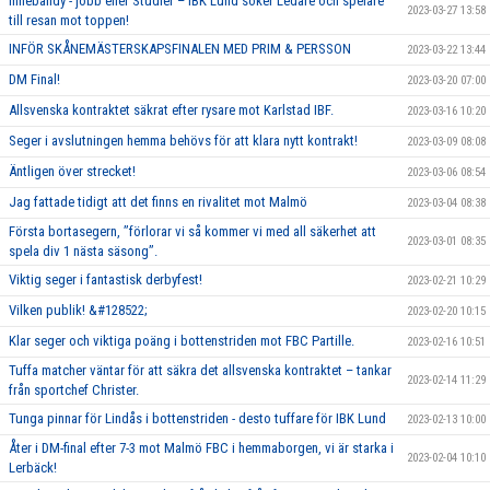
Innebandy - jobb eller Studier – IBK Lund söker Ledare och spelare
2023-03-27 13:58
till resan mot toppen!
INFÖR SKÅNEMÄSTERSKAPSFINALEN MED PRIM & PERSSON
2023-03-22 13:44
DM Final!
2023-03-20 07:00
Allsvenska kontraktet säkrat efter rysare mot Karlstad IBF.
2023-03-16 10:20
Seger i avslutningen hemma behövs för att klara nytt kontrakt!
2023-03-09 08:08
Äntligen över strecket!
2023-03-06 08:54
Jag fattade tidigt att det finns en rivalitet mot Malmö
2023-03-04 08:38
Första bortasegern, ’’förlorar vi så kommer vi med all säkerhet att
2023-03-01 08:35
spela div 1 nästa säsong’’.
Viktig seger i fantastisk derbyfest!
2023-02-21 10:29
Vilken publik! &#128522;
2023-02-20 10:15
Klar seger och viktiga poäng i bottenstriden mot FBC Partille.
2023-02-16 10:51
Tuffa matcher väntar för att säkra det allsvenska kontraktet – tankar
2023-02-14 11:29
från sportchef Christer.
Tunga pinnar för Lindås i bottenstriden - desto tuffare för IBK Lund
2023-02-13 10:00
Åter i DM-final efter 7-3 mot Malmö FBC i hemmaborgen, vi är starka i
2023-02-04 10:10
Lerbäck!