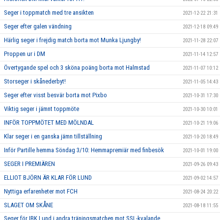
Seger i toppmatch med tre ansikten
2021-12-22 21:31
Seger efter galen vändning
2021-12-18 09:49
Härlig seger i frejdig match borta mot Munka Ljungby!
2021-11-28 22:07
Proppen ur i DM
2021-11-14 12:57
Övertygande spel och 3 sköna poäng borta mot Halmstad
2021-11-07 10:12
Storseger i skånederbyt!
2021-11-05 14:43
Seger efter visst besvär borta mot Pixbo
2021-10-31 17:30
Viktig seger i jämnt toppmöte
2021-10-30 10:01
INFÖR TOPPMÖTET MED MÖLNDAL
2021-10-21 19:06
Klar seger i en ganska jämn tillställning
2021-10-20 18:49
Inför Partille hemma Söndag 3/10: Hemmapremiär med finbesök
2021-10-01 19:00
SEGER I PREMIÄREN
2021-09-26 09:43
ELLIOT BJÖRN ÄR KLAR FÖR LUND
2021-09-02 14:57
Nyttiga erfarenheter mot FCH
2021-08-24 20:22
SLAGET OM SKÅNE
2021-08-18 11:55
Seger för IBK Lund i andra träningsmatchen mot SSL-kvalande