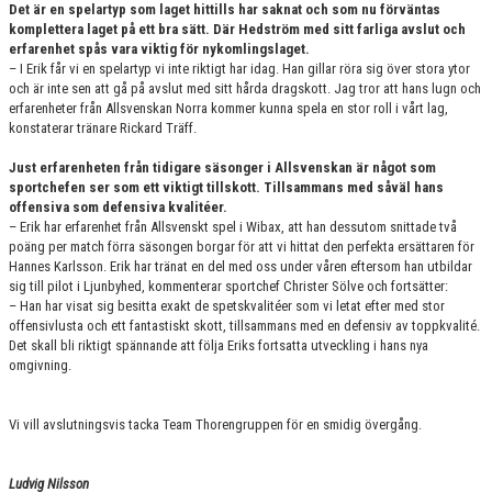
Det är en spelartyp som laget hittills har saknat och som nu förväntas
komplettera laget på ett bra sätt. Där Hedström med sitt farliga avslut och
erfarenhet spås vara viktig för nykomlingslaget.
– I Erik får vi en spelartyp vi inte riktigt har idag. Han gillar röra sig över stora ytor
och är inte sen att gå på avslut med sitt hårda dragskott. Jag tror att hans lugn och
erfarenheter från Allsvenskan Norra kommer kunna spela en stor roll i vårt lag,
konstaterar tränare Rickard Träff.
Just erfarenheten från tidigare säsonger i Allsvenskan är något som
sportchefen ser som ett viktigt tillskott. Tillsammans med såväl hans
offensiva som defensiva kvalitéer.
– Erik har erfarenhet från Allsvenskt spel i Wibax, att han dessutom snittade två
poäng per match förra säsongen borgar för att vi hittat den perfekta ersättaren för
Hannes Karlsson. Erik har tränat en del med oss under våren eftersom han utbildar
sig till pilot i Ljunbyhed, kommenterar sportchef Christer Sölve och fortsätter:
– Han har visat sig besitta exakt de spetskvalitéer som vi letat efter med stor
offensivlusta och ett fantastiskt skott, tillsammans med en defensiv av toppkvalité.
Det skall bli riktigt spännande att följa Eriks fortsatta utveckling i hans nya
omgivning.
Vi vill avslutningsvis tacka Team Thorengruppen för en smidig övergång.
Ludvig Nilsson