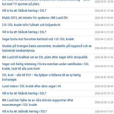
2026-05-01 22:04
kul med TV sporten på plats.
Vill ni ha ett Skånsk herrlag i SSL?
2026-04-21 07:08
Klubb 2015, ett initiativ för spelarna i IBK Lund Elit.
2026-04-19 09:49
2-0 i SSL kvalet inför fullsatt och böljande IH
2026-04-15 07:10
Vill ni ha ett Skånsk herrlag i SSL?
2026-04-12 15:59
Seger borta mot favoriten Karlstad och 1-0 i SSL kvalet.
2026-04-12 00:51
Studier på Sveriges bästa universitet, studentliv på toppnivå och en
2026-04-08 16:53
fantastisk innebandyresa.
IBK Lund till kvalfinal om en SSL plats efter seger inför storpublik.
2026-04-08 15:34
Seger och härlig stämning i första matchen under semifinalen i SSL
2026-04-02 16:26
kvalet, tack till alla som kom!
SSL kval – alla till IFU! – Nu hjälper vi killarna till en ny härlig
2026-04-01 09:02
bortaseger.
Lund vidare i SSL kvalet efter skön seger i IH.
2026-03-25 08:49
Vill ni ha ett Skånsk herrlag i SSL?
2026-03-25 07:19
IBK Lund herr hyllar en av våra största supportrar efter
2026-03-24 16:28
avancemanget i SSL kvalet.
Vill ni ha ett skånskt herrlag i SSL?
2026-03-19 17:47