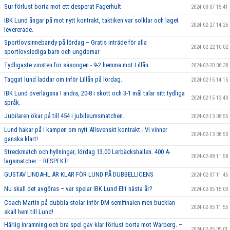
Sur förlust borta mot ett desperat Fagerhult
2024-03-07 15:41
IBK Lund ångar på mot nytt kontrakt, taktiken var solklar och laget
2024-02-27 14:26
levererade.
Sportlovsinnebandy på lördag – Gratis inträde för alla
2024-02-22 10:02
sportlovslediga barn och ungdomar
Tydligaste vinsten för säsongen - 9-2 hemma mot Lillån
2024-02-20 08:38
Taggat lund laddar om inför Lillån på lördag.
2024-02-15 14:15
IBK Lund överlägsna I andra, 20-8 i skott och 3-1 mål talar sitt tydliga
2024-02-15 13:40
språk.
Jubilaren ökar på till 454 i jubileumsmatchen.
2024-02-13 08:55
Lund hakar på i kampen om nytt Allsvenskt kontrakt - Vi vinner
2024-02-13 08:50
ganska klart!
Streckmatch och hyllningar, lördag 13.00 Lerbäckshallen. 400 A-
2024-02-08 11:58
lagsmatcher – RESPEKT!
GUSTAV LINDAHL ÄR KLAR FÖR LUND PÅ DUBBELLICENS
2024-02-07 11:45
Nu skall det avgöras – var spelar IBK Lund Elit nästa år?
2024-02-05 15:00
Coach Martin på dubbla stolar inför DM semifinalen men bucklan
2024-02-05 11:55
skall hem till Lund!
Härlig inramning och bra spel gav klar förlust borta mot Warberg. –
2024-02-05 09:01