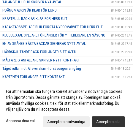
TALANGFULL DUO SKRIVER NYA AVTAL
2019-08-09 19:03
POÄNGMASKIN ÄR KLAR FÖR LUND
2019-06-10 18:10
KRAFTFULL BACK ÄR KLAR FÖR HERR ELIT
2019-06-06 20:00
KARAKTÄRSSPELARE BLIR FÖRSTA NYFÖRVÄRVET FÖR HERR ELIT
2019-06-05 11:49
KLUBBLOJAL SPELARE FÖRLÄNGER FÖR YTTERLIGARE EN SÄSONG
2019-05-23 15:45
EN AV SKÅNES BÄSTA BACKAR SIGNERAR NYTT AVTAL
2019-05-22 17:45
HÅRDSKJUTANDE BACK FÖRLÄNGER SITT AVTAL
2019-05-20 20:00
MÅLFARLIG ANFALLARE SKRIVER NYTT KONTRAKT
2019-05-17 16:17
Tåget rullar mot Allsvenskan - försäsongen är igång
2019-05-13 20:01
KAPTENEN FÖRLÄNGER SITT KONTRAKT
2019-05-13 19:53
POÄNGSPELARE FÖRLÄNGER SITT KONTRAKT
2019-05-03 15:17
För att hemsidan ska fungera korrekt använder vi nödvändiga cookies
ASSISTERANDE TRÄNARE KLAR FÖR HERRAR DIV.1
2019-04-27 23:12
från SportAdmin. Dessa går inte att stänga av. Föreningen kan också
NY HUVUDTRÄNARE KLAR FÖR HERRAR DIV.1
2019-04-15 15:41
använda frivilliga cookies, t.ex. för statistik eller marknadsföring. Du
väljer själv om du vill acceptera dessa.
H1: Julspecial Lucka 19# Viktor Norlund
2018-12-19 18:18
H1: Julspecial Lucka 18#Erik Nilsson
2018-12-18 16:57
Anpassa dina val
Acceptera nödvändiga
Acceptera alla
H1: Julspecial Lucka 17#Stefan Prim
2018-12-17 17:11