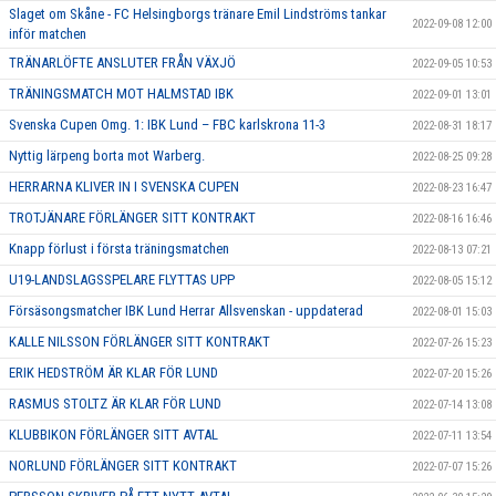
Slaget om Skåne - FC Helsingborgs tränare Emil Lindströms tankar
2022-09-08 12:00
inför matchen
TRÄNARLÖFTE ANSLUTER FRÅN VÄXJÖ
2022-09-05 10:53
TRÄNINGSMATCH MOT HALMSTAD IBK
2022-09-01 13:01
Svenska Cupen Omg. 1: IBK Lund – FBC karlskrona 11-3
2022-08-31 18:17
Nyttig lärpeng borta mot Warberg.
2022-08-25 09:28
HERRARNA KLIVER IN I SVENSKA CUPEN
2022-08-23 16:47
TROTJÄNARE FÖRLÄNGER SITT KONTRAKT
2022-08-16 16:46
Knapp förlust i första träningsmatchen
2022-08-13 07:21
U19-LANDSLAGSSPELARE FLYTTAS UPP
2022-08-05 15:12
Försäsongsmatcher IBK Lund Herrar Allsvenskan - uppdaterad
2022-08-01 15:03
KALLE NILSSON FÖRLÄNGER SITT KONTRAKT
2022-07-26 15:23
ERIK HEDSTRÖM ÄR KLAR FÖR LUND
2022-07-20 15:26
RASMUS STOLTZ ÄR KLAR FÖR LUND
2022-07-14 13:08
KLUBBIKON FÖRLÄNGER SITT AVTAL
2022-07-11 13:54
NORLUND FÖRLÄNGER SITT KONTRAKT
2022-07-07 15:26