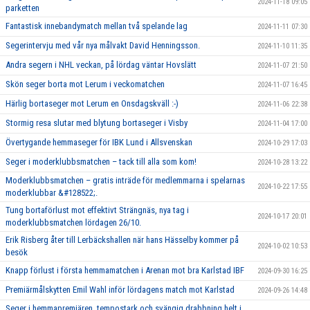
2024-11-18 09:05
parketten
Fantastisk innebandymatch mellan två spelande lag
2024-11-11 07:30
Segerintervju med vår nya målvakt David Henningsson.
2024-11-10 11:35
Andra segern i NHL veckan, på lördag väntar Hovslätt
2024-11-07 21:50
Skön seger borta mot Lerum i veckomatchen
2024-11-07 16:45
Härlig bortaseger mot Lerum en Onsdagskväll :-)
2024-11-06 22:38
Stormig resa slutar med blytung bortaseger i Visby
2024-11-04 17:00
Övertygande hemmaseger för IBK Lund i Allsvenskan
2024-10-29 17:03
Seger i moderklubbsmatchen – tack till alla som kom!
2024-10-28 13:22
Moderklubbsmatchen – gratis inträde för medlemmarna i spelarnas
2024-10-22 17:55
moderklubbar &#128522;.
Tung bortaförlust mot effektivt Strängnäs, nya tag i
2024-10-17 20:01
moderklubbsmatchen lördagen 26/10.
Erik Risberg åter till Lerbäckshallen när hans Hässelby kommer på
2024-10-02 10:53
besök
Knapp förlust i första hemmamatchen i Arenan mot bra Karlstad IBF
2024-09-30 16:25
Premiärmålskytten Emil Wahl inför lördagens match mot Karlstad
2024-09-26 14:48
Seger i hemmapremiären, tempostark och svängig drabbning helt i