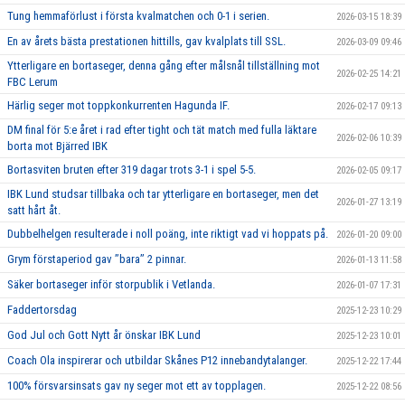
Tung hemmaförlust i första kvalmatchen och 0-1 i serien.
2026-03-15 18:39
En av årets bästa prestationen hittills, gav kvalplats till SSL.
2026-03-09 09:46
Ytterligare en bortaseger, denna gång efter målsnål tillställning mot
2026-02-25 14:21
FBC Lerum
Härlig seger mot toppkonkurrenten Hagunda IF.
2026-02-17 09:13
DM final för 5:e året i rad efter tight och tät match med fulla läktare
2026-02-06 10:39
borta mot Bjärred IBK
Bortasviten bruten efter 319 dagar trots 3-1 i spel 5-5.
2026-02-05 09:17
IBK Lund studsar tillbaka och tar ytterligare en bortaseger, men det
2026-01-27 13:19
satt hårt åt.
Dubbelhelgen resulterade i noll poäng, inte riktigt vad vi hoppats på.
2026-01-20 09:00
Grym förstaperiod gav ’’bara’’ 2 pinnar.
2026-01-13 11:58
Säker bortaseger inför storpublik i Vetlanda.
2026-01-07 17:31
Faddertorsdag
2025-12-23 10:29
God Jul och Gott Nytt år önskar IBK Lund
2025-12-23 10:01
Coach Ola inspirerar och utbildar Skånes P12 innebandytalanger.
2025-12-22 17:44
100% försvarsinsats gav ny seger mot ett av topplagen.
2025-12-22 08:56