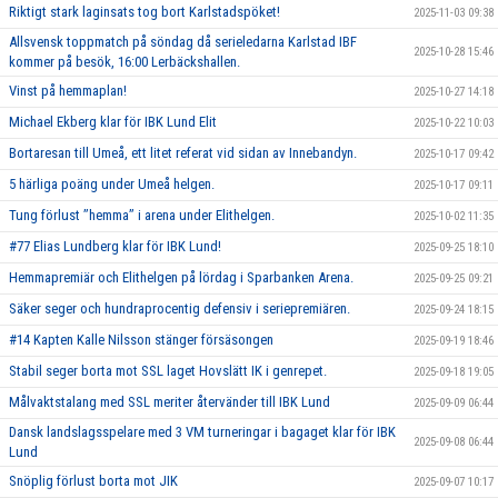
Riktigt stark laginsats tog bort Karlstadspöket!
2025-11-03 09:38
Allsvensk toppmatch på söndag då serieledarna Karlstad IBF
2025-10-28 15:46
kommer på besök, 16:00 Lerbäckshallen.
Vinst på hemmaplan!
2025-10-27 14:18
Michael Ekberg klar för IBK Lund Elit
2025-10-22 10:03
Bortaresan till Umeå, ett litet referat vid sidan av Innebandyn.
2025-10-17 09:42
5 härliga poäng under Umeå helgen.
2025-10-17 09:11
Tung förlust ’’hemma’’ i arena under Elithelgen.
2025-10-02 11:35
#77 Elias Lundberg klar för IBK Lund!
2025-09-25 18:10
Hemmapremiär och Elithelgen på lördag i Sparbanken Arena.
2025-09-25 09:21
Säker seger och hundraprocentig defensiv i seriepremiären.
2025-09-24 18:15
#14 Kapten Kalle Nilsson stänger försäsongen
2025-09-19 18:46
Stabil seger borta mot SSL laget Hovslätt IK i genrepet.
2025-09-18 19:05
Målvaktstalang med SSL meriter återvänder till IBK Lund
2025-09-09 06:44
Dansk landslagsspelare med 3 VM turneringar i bagaget klar för IBK
2025-09-08 06:44
Lund
Snöplig förlust borta mot JIK
2025-09-07 10:17