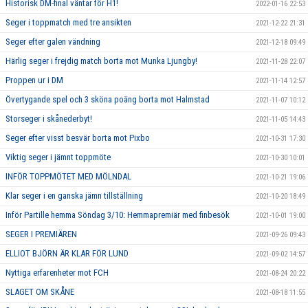
Historisk DM-final väntar för H1!
2022-01-16 22:53
Seger i toppmatch med tre ansikten
2021-12-22 21:31
Seger efter galen vändning
2021-12-18 09:49
Härlig seger i frejdig match borta mot Munka Ljungby!
2021-11-28 22:07
Proppen ur i DM
2021-11-14 12:57
Övertygande spel och 3 sköna poäng borta mot Halmstad
2021-11-07 10:12
Storseger i skånederbyt!
2021-11-05 14:43
Seger efter visst besvär borta mot Pixbo
2021-10-31 17:30
Viktig seger i jämnt toppmöte
2021-10-30 10:01
INFÖR TOPPMÖTET MED MÖLNDAL
2021-10-21 19:06
Klar seger i en ganska jämn tillställning
2021-10-20 18:49
Inför Partille hemma Söndag 3/10: Hemmapremiär med finbesök
2021-10-01 19:00
SEGER I PREMIÄREN
2021-09-26 09:43
ELLIOT BJÖRN ÄR KLAR FÖR LUND
2021-09-02 14:57
Nyttiga erfarenheter mot FCH
2021-08-24 20:22
SLAGET OM SKÅNE
2021-08-18 11:55