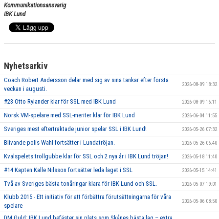
Kommunikationsansvarig
IBK Lund
Nyhetsarkiv
Coach Robert Andersson delar med sig av sina tankar efter första
2026-08-09 18:32
veckan i augusti.
#23 Otto Rylander klar för SSL med IBK Lund
2026-08-09 16:11
Norsk VM-spelare med SSL-meriter klar för IBK Lund
2026-06-04 11:55
Sveriges mest eftertraktade junior spelar SSL i IBK Lund!
2026-05-26 07:32
Blivande polis Wahl fortsätter i Lundatröjan.
2026-05-26 06:40
Kvalspelets trollgubbe klar för SSL och 2 nya år i IBK Lund tröjan!
2026-05-18 11:40
#14 Kapten Kalle Nilsson fortsätter leda laget i SSL
2026-05-15 14:41
Två av Sveriges bästa tonåringar klara för IBK Lund och SSL.
2026-05-07 19:01
Klubb 2015 - Ett initiativ för att förbättra förutsättningarna för våra
2026-05-06 08:50
spelare
DM Guld: IBK Lund befäster sin plats som Skånes bästa lag – extra