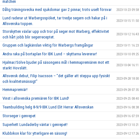
matchen
Dålig träningsvecka med sjukdomar gav 2 pinnar, trots uselt försvar
2023-10-23 09:58
Lund raderar ut Warbergsspöket, tar tredje segern och hakar på i
2023-10-15 11:50
Allsvenska toppen.
Storskytten växlar upp och tror på seger mot Warberg, effektivitet
2023-10-12 16:43
och hårt jobb blir segerreceptet.
Gruppen och lagkänslan viktig för Warbergs framgångar
2023-10-11 16:23
Andra raka på bortaplan för IBK Lund – skyttarna levererar!
2023-10-10 09:25
Hjalmar/Sölve bjuder på säsongens mål i hemmapremiären mot ett
2023-10-04 16:11
starkt Hovslätt.
Allsvensk debut, Filip Isacsson – ’’det gäller att steppa upp fysiskt
2023-09-28 18:00
och kvalitetsmässigt’’
Hemmapremiär!
2023-09-28 07:35
Vinst i allsvenska premiären för IBK Lund!
2023-09-25 08:40
Teambuilding helg 8-9/9 IBK Lund Elit Herrar Allsvenskan
2023-09-16 08:38
Storseger i genrepet
2023-09-16 07:59
Superhett Lundaderby väntar i genrepet!
2023-09-13 10:21
Klubbikon klar för ytterligare en säsong!
2023-09-12 17:26