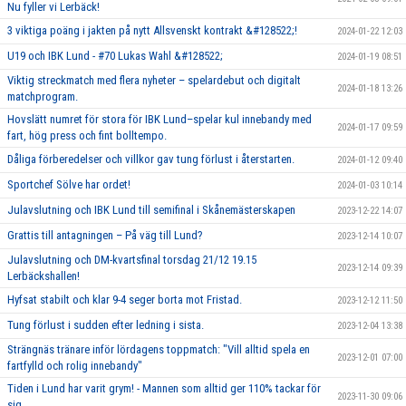
Nu fyller vi Lerbäck!
3 viktiga poäng i jakten på nytt Allsvenskt kontrakt &#128522;!
2024-01-22 12:03
U19 och IBK Lund - #70 Lukas Wahl &#128522;
2024-01-19 08:51
Viktig streckmatch med flera nyheter – spelardebut och digitalt
2024-01-18 13:26
matchprogram.
Hovslätt numret för stora för IBK Lund–spelar kul innebandy med
2024-01-17 09:59
fart, hög press och fint bolltempo.
Dåliga förberedelser och villkor gav tung förlust i återstarten.
2024-01-12 09:40
Sportchef Sölve har ordet!
2024-01-03 10:14
Julavslutning och IBK Lund till semifinal i Skånemästerskapen
2023-12-22 14:07
Grattis till antagningen – På väg till Lund?
2023-12-14 10:07
Julavslutning och DM-kvartsfinal torsdag 21/12 19.15
2023-12-14 09:39
Lerbäckshallen!
Hyfsat stabilt och klar 9-4 seger borta mot Fristad.
2023-12-12 11:50
Tung förlust i sudden efter ledning i sista.
2023-12-04 13:38
Strängnäs tränare inför lördagens toppmatch: "Vill alltid spela en
2023-12-01 07:00
fartfylld och rolig innebandy"
Tiden i Lund har varit grym! - Mannen som alltid ger 110% tackar för
2023-11-30 09:06
sig