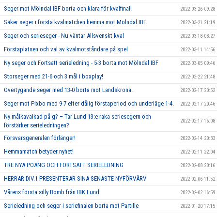
Seger mot Mölndal IBF borta och klara för kvalfinal!
2022-03-26 09:28
Säker seger i första kvalmatchen hemma mot Mölndal IBF.
2022-03-21 21:19
Seger och serieseger - Nu väntar Allsvenskt kval
2022-03-18 08:27
Förstaplatsen och val av kvalmotståndare på spel
2022-03-11 14:56
Ny seger och Fortsatt serieledning - 5-3 borta mot Mölndal IBF
2022-03-05 09:46
Storseger med 21-6 och 3 mål i boxplay!
2022-02-22 21:48
Övertygande seger med 13-0 borta mot Landskrona.
2022-02-17 20:52
Seger mot Pixbo med 9-7 efter dålig förstaperiod och underläge 1-4.
2022-02-17 20:46
Ny målkavalkad på g? – Tar Lund 13:e raka seriesegern och
2022-02-17 16:08
förstärker serieledningen?
Försvarsgeneralen förlänger!
2022-02-14 20:33
Hemmamatch betyder nyhet!
2022-02-11 22:04
TRE NYA POÄNG OCH FORTSATT SERIELEDNING
2022-02-08 20:16
HERRAR DIV.1 PRESENTERAR SINA SENASTE NYFÖRVÄRV
2022-02-06 11:52
Vårens första silly Bomb från IBK Lund
2022-02-02 16:59
Serieledning och seger i seriefinalen borta mot Partille
2022-01-20 17:15