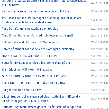
IBK Lund förstärker truppen – nästan alla från fjolårsavancemanget
2023-01-06 13:48
är nu tillbaka!
Lerum tror på seger i helgens bortamatch mot IBK Lund.
2023-01-05 16:48
#53Hannes Karlson inför lördagens drabbning och tankarna om
2023-01-05 10:53
första månaden tillbaka i Lunda dressen.
Tung bortaförlust mot ytterligare ett topplag
2022-12-20 10:45
Tung förlust borta mot Karlstad trots ledning o bra spel!
2022-12-12 18:34
IBK Lund starkast i tätt och tufft Skånederby
2022-12-05 08:27
Kniven på strupen för bägge lagen i lördagens lokalderby.
2022-12-02 11:42
HANNES KARLSSON ÅTERVÄNDER TILL LUND
2022-12-01 15:02
Seger för IBK Lund med Ola i båset och Hjalmar på plan.
2022-11-29 13:52
Klar förlust mot Höllviken i Skånederbyt.
2022-11-25 12:31
OLA PERSSON NY HUVUDTRÄNARE FÖR HERRLAGET
2022-11-22 16:29
IBK LUND OCH RICKARD TRÄFF GÅR SKILDA VÄGAR
2022-11-22 14:42
Tung förlust borta mot Partille!
2022-11-16 09:19
Läget i truppen och mannen med plus i statistiken - IBK Lund –
2022-10-20 08:48
Lindås lördagen 23/10 13.00 i Lerbäck
Fortsatt tungt resultatmässigt, men 7 mål framåt bådar gott för