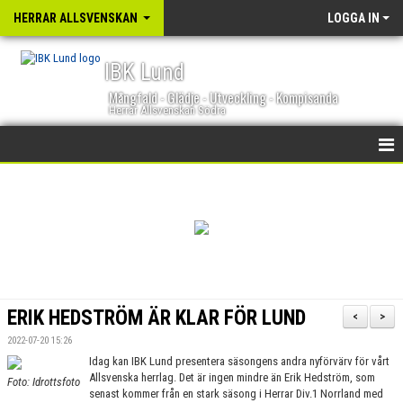
HERRAR ALLSVENSKAN
LOGGA IN
IBK Lund
Mångfald - Glädje - Utveckling - Kompisanda
Herrar Allsvenskan Södra
HEM
NYHETER
KALENDER
TRUPPEN
ERIK HEDSTRÖM ÄR KLAR FÖR LUND
<
>
GÄSTBOK
2022-07-20 15:26
Idag kan IBK Lund presentera säsongens andra nyförvärv för vårt
BILDGALLERI
Allsvenska herrlag. Det är ingen mindre än Erik Hedström, som
Foto: Idrottsfoto
senast kommer från en stark säsong i Herrar Div.1 Norrland med