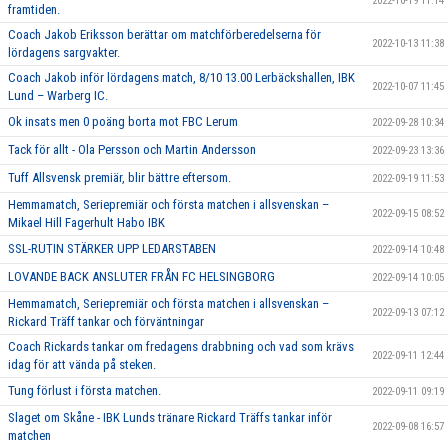
2022-10-19 11:14
framtiden.
Coach Jakob Eriksson berättar om matchförberedelserna för
2022-10-13 11:38
lördagens sargvakter.
Coach Jakob inför lördagens match, 8/10 13.00 Lerbäckshallen, IBK
2022-10-07 11:45
Lund – Warberg IC.
Ok insats men 0 poäng borta mot FBC Lerum
2022-09-28 10:34
Tack för allt - Ola Persson och Martin Andersson
2022-09-23 13:36
Tuff Allsvensk premiär, blir bättre eftersom.
2022-09-19 11:53
Hemmamatch, Seriepremiär och första matchen i allsvenskan –
2022-09-15 08:52
Mikael Hill Fagerhult Habo IBK
SSL-RUTIN STÄRKER UPP LEDARSTABEN
2022-09-14 10:48
LOVANDE BACK ANSLUTER FRÅN FC HELSINGBORG
2022-09-14 10:05
Hemmamatch, Seriepremiär och första matchen i allsvenskan –
2022-09-13 07:12
Rickard Träff tankar och förväntningar
Coach Rickards tankar om fredagens drabbning och vad som krävs
2022-09-11 12:44
idag för att vända på steken.
Tung förlust i första matchen.
2022-09-11 09:19
Slaget om Skåne - IBK Lunds tränare Rickard Träffs tankar inför
2022-09-08 16:57
matchen