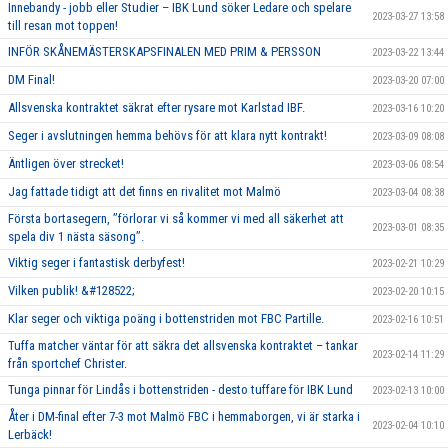
Innebandy - jobb eller Studier – IBK Lund söker Ledare och spelare
2023-03-27 13:58
till resan mot toppen!
INFÖR SKÅNEMÄSTERSKAPSFINALEN MED PRIM & PERSSON
2023-03-22 13:44
DM Final!
2023-03-20 07:00
Allsvenska kontraktet säkrat efter rysare mot Karlstad IBF.
2023-03-16 10:20
Seger i avslutningen hemma behövs för att klara nytt kontrakt!
2023-03-09 08:08
Äntligen över strecket!
2023-03-06 08:54
Jag fattade tidigt att det finns en rivalitet mot Malmö
2023-03-04 08:38
Första bortasegern, ’’förlorar vi så kommer vi med all säkerhet att
2023-03-01 08:35
spela div 1 nästa säsong’’.
Viktig seger i fantastisk derbyfest!
2023-02-21 10:29
Vilken publik! &#128522;
2023-02-20 10:15
Klar seger och viktiga poäng i bottenstriden mot FBC Partille.
2023-02-16 10:51
Tuffa matcher väntar för att säkra det allsvenska kontraktet – tankar
2023-02-14 11:29
från sportchef Christer.
Tunga pinnar för Lindås i bottenstriden - desto tuffare för IBK Lund
2023-02-13 10:00
Åter i DM-final efter 7-3 mot Malmö FBC i hemmaborgen, vi är starka i
2023-02-04 10:10
Lerbäck!