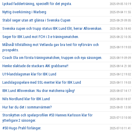
Lyckad fadderträning, speciellt för det yngsta.
2025-09-05 10:19
Nyttig överkörning i Warberg
2025-09-04 11:55
Stabil seger utan att glänsa i Svenska Cupen
2025-08-29 09:05
Svenska cupen och trupp status IBK Lund Elit, herrar Allsvenskan.
2025-08-26 18:40
Seger för IBK Lund mot FCH i 3:e träningsmatchen.
2025-08-22 10:35
Målsnål tillställning mot Vetlanda gav bra test för nyförvärv och
2025-08-19 19:03
prospekts.
Coach Ola om första träningsmatchen, truppen och nya säsongen.
2025-08-19 09:09
Henke slaktade de stackars AIK grabbarna!!
2025-08-14 21:00
U19-landslagsman klar för IBK Lund
2025-08-12 19:02
Landslagsspelare med SSL-meriter klar för IBK Lund
2025-08-11 19:03
IBK Lund Allsvenskan: Nu drar matcherna igång!
2025-08-07 14:17
Nils Nordlund klar för IBK Lund
2025-08-03 18:07
Hur har du det i sommarvärmen?
2025-08-01 13:00
Storskytten och spelarprofilen #53 Hannes Karlsson klar för
2025-07-13 10:00
ytterligare 2 säsonger.
#50 Hugo Prahl förlänger.
2025-07-10 11:41