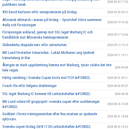
2024-09-23 17:55
publikens smak.
#33 David Karlsson inför seriepremiären på lördag
2024-09-20 09:15
Allsvensk elitmatch i arenan på lördag – Sportchef Sölve summerar
2024-09-19 10:30
#silly och försäsongen
Försäsongen avklarad, genrep mot SSL laget Warberg IC och
2024-09-17 16:46
framåtblick mot Allsvenska hemmapremiären.
Skånederby skapade nerv inför seriestarten.
2024-09-13 19:10
IBK Lund förstärker tränarsidan - Lukáš Molhanec ung tjeckisk
2024-09-11 10:11
tränartalang är klar
Återigen en stark upphämtning hemma mot Warberg, tyvärr räckte det inte
2024-09-04
hela vägen.
Härlig vändning i Svenska Cupen borta mot FCH &#128522;
2024-08-31 09:11
Coach Ola inför helgens drabbningar
2024-08-30 09:07
SSL laget Warberg IC kommer till Lerbäckshallen &#128522;
2024-08-28
IBK Lund vidare till gruppspel i svenska cupen efter suddenseger
2024-08-26 15:00
&#128522;
Godkänt i första träningsmatchen efter fina insatser av spelande
2024-08-21 18:00
nyförvärv.
Svenska cupen lördag 24/8 17.30 Lerbäckshallen &#128522;
2024-08-20 18:52