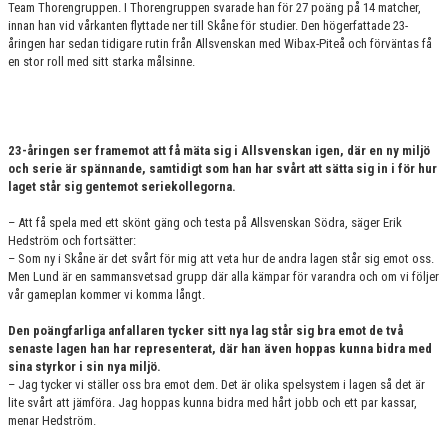
Team Thorengruppen. I Thorengruppen svarade han för 27 poäng på 14 matcher,
KONTAKT
innan han vid vårkanten flyttade ner till Skåne för studier. Den högerfattade 23-
åringen har sedan tidigare rutin från Allsvenskan med Wibax-Piteå och förväntas få
MATCHER
en stor roll med sitt starka målsinne.
HERRAR ALLSVENSKAN 25/26
SKÅNEMÄSTERSKAPEN 21/22
23-åringen ser framemot att få mäta sig i Allsvenskan igen, där en ny miljö
och serie är spännande, samtidigt som han har svårt att sätta sig in i för hur
laget står sig gentemot seriekollegorna.
– Att få spela med ett skönt gäng och testa på Allsvenskan Södra, säger Erik
Hedström och fortsätter:
– Som ny i Skåne är det svårt för mig att veta hur de andra lagen står sig emot oss.
Men Lund är en sammansvetsad grupp där alla kämpar för varandra och om vi följer
vår gameplan kommer vi komma långt.
Den poängfarliga anfallaren tycker sitt nya lag står sig bra emot de två
senaste lagen han har representerat, där han även hoppas kunna bidra med
sina styrkor i sin nya miljö.
– Jag tycker vi ställer oss bra emot dem. Det är olika spelsystem i lagen så det är
lite svårt att jämföra. Jag hoppas kunna bidra med hårt jobb och ett par kassar,
menar Hedström.