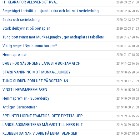
H1 KLARA FÖR ALLSVENSKT KVAL
2020-03-02 21:50
Segertåget fortsätter - sjunde raka och fortsatt serieledning
2020-02-16 20:15
6 raka och serieledning!
2020-02-13 22:27
Stark derbyvinst på bortaplan
2020-02-03 21:23
Tung bortavinst mot Munka-Ljungby , ger andraplats i tabellen!
2020-01-27 20:46
Viktig seger i Nya hemma borgen!!
2020-01-24 18:20
Hemmapremiär!
2020-01-17 18:25
DAGS FÖR SÄSONGENS LÄNGSTA BORTAMATCH
2019-11-02 16:36
STARK VÄNDNING MOT MUNKA-LJUNGBY
2019-10-25 20:34
TUNG SUDDEN-FÖRLUST PÅ BORTAPLAN
2019-10-17 21:09
VINST I HEMMAPREMIÄREN
2019-10-15 20:03
Hemmapremiär! - Superderby
2019-10-09 18:28
Äntligen Seriepremiär
2019-10-08 21:08
SPELINTELLIGENT FRAMTIDSLÖFTE FLYTTAS UPP
2019-09-04 15:25
LANDSLAGSMERITERAD MÅLVAKT TILL HERR ELIT
2019-08-29 15:00
KLUBBEN SATSAR VIDARE PÅ EGNA TALANGER
2019-08-27 18:00