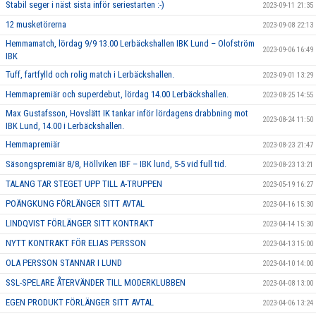
Stabil seger i näst sista inför seriestarten :-)
2023-09-11 21:35
12 musketörerna
2023-09-08 22:13
Hemmamatch, lördag 9/9 13.00 Lerbäckshallen IBK Lund – Olofström
2023-09-06 16:49
IBK
Tuff, fartfylld och rolig match i Lerbäckshallen.
2023-09-01 13:29
Hemmapremiär och superdebut, lördag 14.00 Lerbäckshallen.
2023-08-25 14:55
Max Gustafsson, Hovslätt IK tankar inför lördagens drabbning mot
2023-08-24 11:50
IBK Lund, 14.00 i Lerbäckshallen.
Hemmapremiär
2023-08-23 21:47
Säsongspremiär 8/8, Höllviken IBF – IBK lund, 5-5 vid full tid.
2023-08-23 13:21
TALANG TAR STEGET UPP TILL A-TRUPPEN
2023-05-19 16:27
POÄNGKUNG FÖRLÄNGER SITT AVTAL
2023-04-16 15:30
LINDQVIST FÖRLÄNGER SITT KONTRAKT
2023-04-14 15:30
NYTT KONTRAKT FÖR ELIAS PERSSON
2023-04-13 15:00
OLA PERSSON STANNAR I LUND
2023-04-10 14:00
SSL-SPELARE ÅTERVÄNDER TILL MODERKLUBBEN
2023-04-08 13:00
EGEN PRODUKT FÖRLÄNGER SITT AVTAL
2023-04-06 13:24