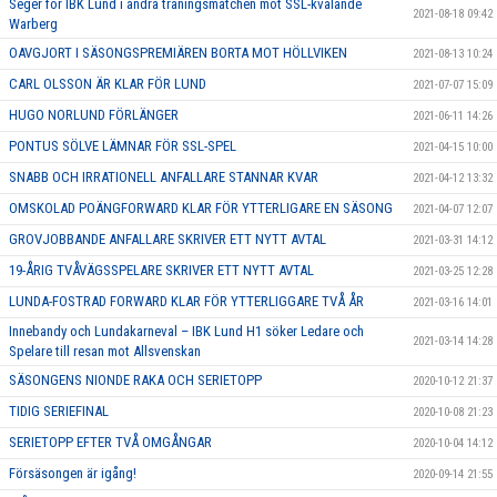
Seger för IBK Lund i andra träningsmatchen mot SSL-kvalande
2021-08-18 09:42
Warberg
OAVGJORT I SÄSONGSPREMIÄREN BORTA MOT HÖLLVIKEN
2021-08-13 10:24
CARL OLSSON ÄR KLAR FÖR LUND
2021-07-07 15:09
HUGO NORLUND FÖRLÄNGER
2021-06-11 14:26
PONTUS SÖLVE LÄMNAR FÖR SSL-SPEL
2021-04-15 10:00
SNABB OCH IRRATIONELL ANFALLARE STANNAR KVAR
2021-04-12 13:32
OMSKOLAD POÄNGFORWARD KLAR FÖR YTTERLIGARE EN SÄSONG
2021-04-07 12:07
GROVJOBBANDE ANFALLARE SKRIVER ETT NYTT AVTAL
2021-03-31 14:12
19-ÅRIG TVÅVÄGSSPELARE SKRIVER ETT NYTT AVTAL
2021-03-25 12:28
LUNDA-FOSTRAD FORWARD KLAR FÖR YTTERLIGGARE TVÅ ÅR
2021-03-16 14:01
Innebandy och Lundakarneval – IBK Lund H1 söker Ledare och
2021-03-14 14:28
Spelare till resan mot Allsvenskan
SÄSONGENS NIONDE RAKA OCH SERIETOPP
2020-10-12 21:37
TIDIG SERIEFINAL
2020-10-08 21:23
SERIETOPP EFTER TVÅ OMGÅNGAR
2020-10-04 14:12
Försäsongen är igång!
2020-09-14 21:55