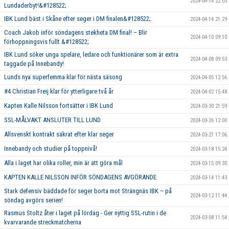
2024-04-14 22:03
Lundaderbyt!&#128522;
IBK Lund bäst i Skåne efter seger i DM finalen&#128522;.
2024-04-14 21:29
Coach Jakob inför söndagens stekheta DM final! – Blir
2024-04-10 09:10
förhoppningsvis fullt &#128522;
IBK Lund söker unga spelare, ledare och funktionärer som är extra
2024-04-08 09:53
taggade på Innebandy!
Lunds nya superfemma klar för nästa säsong
2024-04-05 12:56
#4 Christian Freij klar för ytterligare två år
2024-04-02 15:48
Kapten Kalle Nilsson fortsätter i IBK Lund
2024-03-30 21:59
SSL-MÅLVAKT ANSLUTER TILL LUND
2024-03-26 12:00
Allsvenskt kontrakt säkrat efter klar seger
2024-03-21 17:06
Innebandy och studier på toppnivå!
2024-03-18 15:24
Alla i laget har olika roller, min är att göra mål
2024-03-15 09:30
KAPTEN KALLE NILSSON INFÖR SÖNDAGENS AVGÖRANDE
2024-03-14 11:43
Stark defensiv bäddade för seger borta mot Strängnäs IBK – på
2024-03-12 11:44
söndag avgörs serien!
Rasmus Stoltz åter i laget på lördag - Ger nyttig SSL-rutin i de
2024-03-08 11:54
kvarvarande streckmatcherna