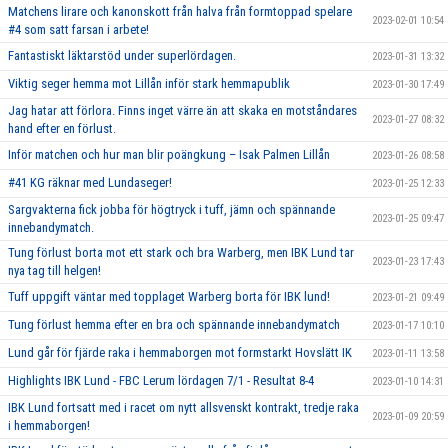
Matchens lirare och kanonskott från halva från formtoppad spelare
2023-02-01 10:54
#4 som satt farsan i arbete!
Fantastiskt läktarstöd under superlördagen.
2023-01-31 13:32
Viktig seger hemma mot Lillån inför stark hemmapublik
2023-01-30 17:49
Jag hatar att förlora. Finns inget värre än att skaka en motståndares
2023-01-27 08:32
hand efter en förlust.
Inför matchen och hur man blir poängkung – Isak Palmen Lillån
2023-01-26 08:58
#41 KG räknar med Lundaseger!
2023-01-25 12:33
Sargvakterna fick jobba för högtryck i tuff, jämn och spännande
2023-01-25 09:47
innebandymatch.
Tung förlust borta mot ett stark och bra Warberg, men IBK Lund tar
2023-01-23 17:43
nya tag till helgen!
Tuff uppgift väntar med topplaget Warberg borta för IBK lund!
2023-01-21 09:49
Tung förlust hemma efter en bra och spännande innebandymatch
2023-01-17 10:10
Lund går för fjärde raka i hemmaborgen mot formstarkt Hovslätt IK
2023-01-11 13:58
Highlights IBK Lund - FBC Lerum lördagen 7/1 - Resultat 8-4
2023-01-10 14:31
IBK Lund fortsatt med i racet om nytt allsvenskt kontrakt, tredje raka
2023-01-09 20:59
i hemmaborgen!