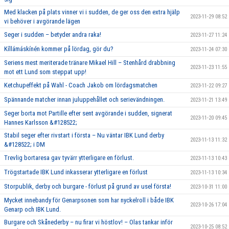
Med klacken på plats vinner vi i sudden, de ger oss den extra hjälp
2023-11-29 08:52
vi behöver i avgörande lägen
Seger i sudden – betyder andra raka!
2023-11-27 11:24
Kíllámáskínén kommer på lördag, gör du?
2023-11-24 07:30
Seriens mest meriterade tränare Mikael Hill – Stenhård drabbning
2023-11-23 11:55
mot ett Lund som steppat upp!
Ketchupeffekt på Wahl - Coach Jakob om lördagsmatchen
2023-11-22 09:27
Spännande matcher innan juluppehållet och serievändningen.
2023-11-21 13:49
Seger borta mot Partille efter sent avgörande i sudden, signerat
2023-11-20 09:45
Hannes Karlsson &#128522;
Stabil seger efter rivstart i första – Nu väntar IBK Lund derby
2023-11-13 11:32
&#128522; i DM
Trevlig bortaresa gav tyvärr ytterligare en förlust.
2023-11-13 10:43
Trögstartade IBK Lund inkasserar ytterligare en förlust
2023-11-13 10:34
Storpublik, derby och burgare - förlust på grund av usel första!
2023-10-31 11:00
Mycket innebandy för Genarpsonen som har nyckelroll i både IBK
2023-10-26 17:04
Genarp och IBK Lund.
Burgare och Skånederby – nu firar vi höstlov! – Olas tankar inför
2023-10-25 08:52