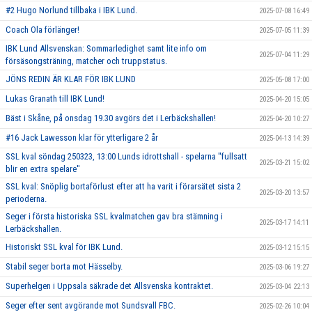
#2 Hugo Norlund tillbaka i IBK Lund.
2025-07-08 16:49
Coach Ola förlänger!
2025-07-05 11:39
IBK Lund Allsvenskan: Sommarledighet samt lite info om
2025-07-04 11:29
försäsongsträning, matcher och truppstatus.
JÖNS REDIN ÄR KLAR FÖR IBK LUND
2025-05-08 17:00
Lukas Granath till IBK Lund!
2025-04-20 15:05
Bäst i Skåne, på onsdag 19.30 avgörs det i Lerbäckshallen!
2025-04-20 10:27
#16 Jack Lawesson klar för ytterligare 2 år
2025-04-13 14:39
SSL kval söndag 250323, 13:00 Lunds idrottshall - spelarna ''fullsatt
2025-03-21 15:02
blir en extra spelare''
SSL kval: Snöplig bortaförlust efter att ha varit i förarsätet sista 2
2025-03-20 13:57
perioderna.
Seger i första historiska SSL kvalmatchen gav bra stämning i
2025-03-17 14:11
Lerbäckshallen.
Historiskt SSL kval för IBK Lund.
2025-03-12 15:15
Stabil seger borta mot Hässelby.
2025-03-06 19:27
Superhelgen i Uppsala säkrade det Allsvenska kontraktet.
2025-03-04 22:13
Seger efter sent avgörande mot Sundsvall FBC.
2025-02-26 10:04