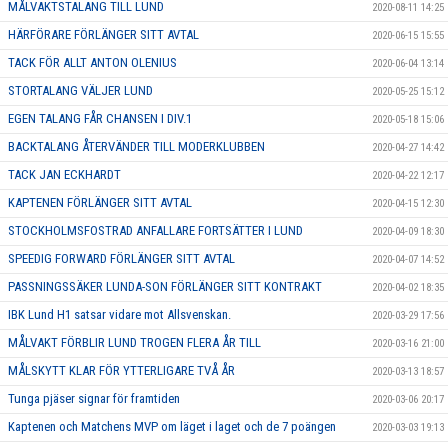
MÅLVAKTSTALANG TILL LUND
2020-08-11 14:25
HÄRFÖRARE FÖRLÄNGER SITT AVTAL
2020-06-15 15:55
TACK FÖR ALLT ANTON OLENIUS
2020-06-04 13:14
STORTALANG VÄLJER LUND
2020-05-25 15:12
EGEN TALANG FÅR CHANSEN I DIV.1
2020-05-18 15:06
BACKTALANG ÅTERVÄNDER TILL MODERKLUBBEN
2020-04-27 14:42
TACK JAN ECKHARDT
2020-04-22 12:17
KAPTENEN FÖRLÄNGER SITT AVTAL
2020-04-15 12:30
STOCKHOLMSFOSTRAD ANFALLARE FORTSÄTTER I LUND
2020-04-09 18:30
SPEEDIG FORWARD FÖRLÄNGER SITT AVTAL
2020-04-07 14:52
PASSNINGSSÄKER LUNDA-SON FÖRLÄNGER SITT KONTRAKT
2020-04-02 18:35
IBK Lund H1 satsar vidare mot Allsvenskan.
2020-03-29 17:56
MÅLVAKT FÖRBLIR LUND TROGEN FLERA ÅR TILL
2020-03-16 21:00
MÅLSKYTT KLAR FÖR YTTERLIGARE TVÅ ÅR
2020-03-13 18:57
Tunga pjäser signar för framtiden
2020-03-06 20:17
Kaptenen och Matchens MVP om läget i laget och de 7 poängen
2020-03-03 19:13