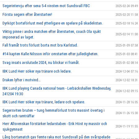
Segerintervju efter sena 5-4 vinsten mot Sundsvall FBC
2025-02-24 09:49
Första segern efter återstarten!
2025-02-20 11:58
Dyrköpt bortaförlust med ytterligare en spelare på skadelistan.
2025-02-18 16:24
Viktig pinne i andra matchen efter återstarten, coach Ola sjukt
2025-02-14 11:00
imponerad av laget.
Fall framåt trots förlust borta mot bra Karlstad.
2025-01-09 07:58
#14 kapten Kalle Nilsson inför omstarten efter julledigheten.
2025-01-03 08:41
Svag insats avslutade 2024, nu blickar vi framåt.
2025-01-02 08:14
IBK Lund Herr söker nya tränare och ledare.
2024-12-04 07:16
Draken lyfter i motvind…
2024-12-02 18:31
IBK Lund playing Canada national team - Lerbäckshallen Wednesday,
2024-12-02 09:15
241204 19.30
IBK Lund Herr söker nya tränare, ledare och spelare.
2024-11-28 16:05
Segersviten bruten – tung hemmaförlust trots massivt övertag i
2024-11-26 15:30
skott och ramträffar
Herr Allsvenskan förstärker ledarstaben - Erik Höst ny massör och
2024-11-19 11:55
sjukgymnast
Lång bortamatch gav femte raka mot Sundsvall på den svårspelade