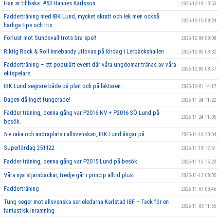
Han är tillbaka: #53 Hannes Karlsson.
2025-12-18 13:53
Fadderträning med IBK Lund, mycket skratt och lek men också
2025-12-15 08:24
härliga tips och trix.
Förlust mot Sundsvall trots bra spel!
2025-12-08 09:08
Riktig Rock & Roll innebandy utlovas på lördag i Lerbäckshallen
2025-12-05 09:32
Fadderträning – ett populärt event där våra ungdomar tränas av våra
2025-12-05 08:57
elitspelare.
IBK Lund segrare både på plan och på läktaren.
2025-12-01 14:17
Dagen då inget fungerade!
2025-11-24 11:22
Fadder träning, denna gång var P2016 NV + P2016 SÖ Lund på
2025-11-24 11:05
besök.
5:e raka och andraplats i allsvenskan, IBK Lund ångar på.
2025-11-18 20:04
Superlördag 251122
2025-11-18 17:51
Fadder träning, denna gång var P2015 Lund på besök
2025-11-15 15:23
Våra nya stjärnbackar, tredje går i princip alltid plus.
2025-11-12 08:35
Fadderträning
2025-11-07 09:46
Tung seger mot allsvenska serieledarna Karlstad IBF – Tack för en
2025-11-03 11:55
fantastisk inramning