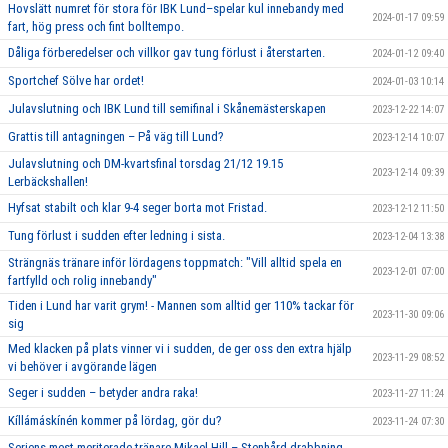
Hovslätt numret för stora för IBK Lund–spelar kul innebandy med
2024-01-17 09:59
fart, hög press och fint bolltempo.
Dåliga förberedelser och villkor gav tung förlust i återstarten.
2024-01-12 09:40
Sportchef Sölve har ordet!
2024-01-03 10:14
Julavslutning och IBK Lund till semifinal i Skånemästerskapen
2023-12-22 14:07
Grattis till antagningen – På väg till Lund?
2023-12-14 10:07
Julavslutning och DM-kvartsfinal torsdag 21/12 19.15
2023-12-14 09:39
Lerbäckshallen!
Hyfsat stabilt och klar 9-4 seger borta mot Fristad.
2023-12-12 11:50
Tung förlust i sudden efter ledning i sista.
2023-12-04 13:38
Strängnäs tränare inför lördagens toppmatch: "Vill alltid spela en
2023-12-01 07:00
fartfylld och rolig innebandy"
Tiden i Lund har varit grym! - Mannen som alltid ger 110% tackar för
2023-11-30 09:06
sig
Med klacken på plats vinner vi i sudden, de ger oss den extra hjälp
2023-11-29 08:52
vi behöver i avgörande lägen
Seger i sudden – betyder andra raka!
2023-11-27 11:24
Kíllámáskínén kommer på lördag, gör du?
2023-11-24 07:30
Seriens mest meriterade tränare Mikael Hill – Stenhård drabbning