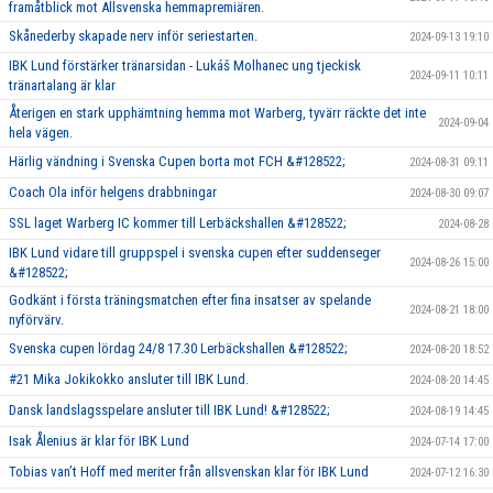
framåtblick mot Allsvenska hemmapremiären.
Skånederby skapade nerv inför seriestarten.
2024-09-13 19:10
IBK Lund förstärker tränarsidan - Lukáš Molhanec ung tjeckisk
2024-09-11 10:11
tränartalang är klar
Återigen en stark upphämtning hemma mot Warberg, tyvärr räckte det inte
2024-09-04
hela vägen.
Härlig vändning i Svenska Cupen borta mot FCH &#128522;
2024-08-31 09:11
Coach Ola inför helgens drabbningar
2024-08-30 09:07
SSL laget Warberg IC kommer till Lerbäckshallen &#128522;
2024-08-28
IBK Lund vidare till gruppspel i svenska cupen efter suddenseger
2024-08-26 15:00
&#128522;
Godkänt i första träningsmatchen efter fina insatser av spelande
2024-08-21 18:00
nyförvärv.
Svenska cupen lördag 24/8 17.30 Lerbäckshallen &#128522;
2024-08-20 18:52
#21 Mika Jokikokko ansluter till IBK Lund.
2024-08-20 14:45
Dansk landslagsspelare ansluter till IBK Lund! &#128522;
2024-08-19 14:45
Isak Ålenius är klar för IBK Lund
2024-07-14 17:00
Tobias van’t Hoff med meriter från allsvenskan klar för IBK Lund
2024-07-12 16:30