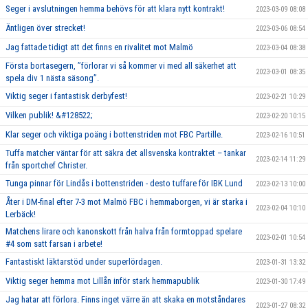
Seger i avslutningen hemma behövs för att klara nytt kontrakt!
2023-03-09 08:08
Äntligen över strecket!
2023-03-06 08:54
Jag fattade tidigt att det finns en rivalitet mot Malmö
2023-03-04 08:38
Första bortasegern, ’’förlorar vi så kommer vi med all säkerhet att
2023-03-01 08:35
spela div 1 nästa säsong’’.
Viktig seger i fantastisk derbyfest!
2023-02-21 10:29
Vilken publik! &#128522;
2023-02-20 10:15
Klar seger och viktiga poäng i bottenstriden mot FBC Partille.
2023-02-16 10:51
Tuffa matcher väntar för att säkra det allsvenska kontraktet – tankar
2023-02-14 11:29
från sportchef Christer.
Tunga pinnar för Lindås i bottenstriden - desto tuffare för IBK Lund
2023-02-13 10:00
Åter i DM-final efter 7-3 mot Malmö FBC i hemmaborgen, vi är starka i
2023-02-04 10:10
Lerbäck!
Matchens lirare och kanonskott från halva från formtoppad spelare
2023-02-01 10:54
#4 som satt farsan i arbete!
Fantastiskt läktarstöd under superlördagen.
2023-01-31 13:32
Viktig seger hemma mot Lillån inför stark hemmapublik
2023-01-30 17:49
Jag hatar att förlora. Finns inget värre än att skaka en motståndares
2023-01-27 08:32