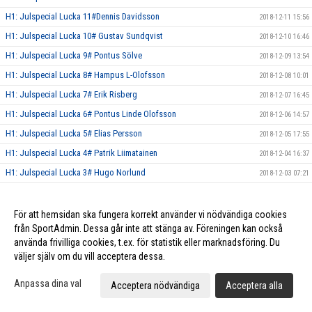
H1: Julspecial Lucka 11#Dennis Davidsson
2018-12-11 15:56
H1: Julspecial Lucka 10# Gustav Sundqvist
2018-12-10 16:46
H1: Julspecial Lucka 9# Pontus Sölve
2018-12-09 13:54
H1: Julspecial Lucka 8# Hampus L-Olofsson
2018-12-08 10:01
H1: Julspecial Lucka 7# Erik Risberg
2018-12-07 16:45
H1: Julspecial Lucka 6# Pontus Linde Olofsson
2018-12-06 14:57
H1: Julspecial Lucka 5# Elias Persson
2018-12-05 17:55
H1: Julspecial Lucka 4# Patrik Liimatainen
2018-12-04 16:37
H1: Julspecial Lucka 3# Hugo Norlund
2018-12-03 07:21
H1: Julspecial Lucka 2# Simon Lindblad
2018-12-02 11:18
H1: Julspecial Lucka 1# Jesper Nilsson
2018-12-01 11:59
För att hemsidan ska fungera korrekt använder vi nödvändiga cookies
från SportAdmin. Dessa går inte att stänga av. Föreningen kan också
Herr Elit släpper Julkalender!
2018-11-28 21:41
använda frivilliga cookies, t.ex. för statistik eller marknadsföring. Du
Herr Elit tog tre nya poäng mot Röke IBK!
2018-11-24 16:53
väljer själv om du vill acceptera dessa.
H1: Tung förlust mot Munka-Ljungby! Vinst mot FBC Kalmarsund U!
2018-11-20 21:00
Anpassa dina val
Acceptera nödvändiga
Acceptera alla
Vinst mot Växjö IBK samt Hovshaga AIF för Herr Elit!
2018-11-04 12:28
Vinst mot Halmstad IBK för Herr Elit!
2018-10-18 20:55