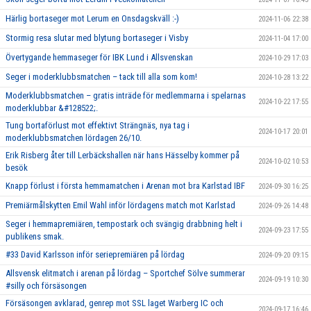
Härlig bortaseger mot Lerum en Onsdagskväll :-)
2024-11-06 22:38
Stormig resa slutar med blytung bortaseger i Visby
2024-11-04 17:00
Övertygande hemmaseger för IBK Lund i Allsvenskan
2024-10-29 17:03
Seger i moderklubbsmatchen – tack till alla som kom!
2024-10-28 13:22
Moderklubbsmatchen – gratis inträde för medlemmarna i spelarnas
2024-10-22 17:55
moderklubbar &#128522;.
Tung bortaförlust mot effektivt Strängnäs, nya tag i
2024-10-17 20:01
moderklubbsmatchen lördagen 26/10.
Erik Risberg åter till Lerbäckshallen när hans Hässelby kommer på
2024-10-02 10:53
besök
Knapp förlust i första hemmamatchen i Arenan mot bra Karlstad IBF
2024-09-30 16:25
Premiärmålskytten Emil Wahl inför lördagens match mot Karlstad
2024-09-26 14:48
Seger i hemmapremiären, tempostark och svängig drabbning helt i
2024-09-23 17:55
publikens smak.
#33 David Karlsson inför seriepremiären på lördag
2024-09-20 09:15
Allsvensk elitmatch i arenan på lördag – Sportchef Sölve summerar
2024-09-19 10:30
#silly och försäsongen
Försäsongen avklarad, genrep mot SSL laget Warberg IC och
2024-09-17 16:46