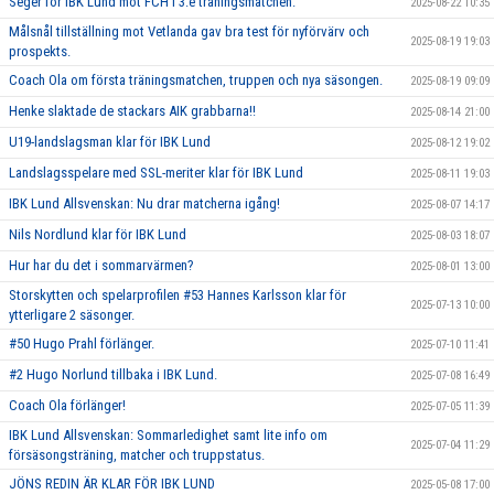
Seger för IBK Lund mot FCH i 3:e träningsmatchen.
2025-08-22 10:35
Målsnål tillställning mot Vetlanda gav bra test för nyförvärv och
2025-08-19 19:03
prospekts.
Coach Ola om första träningsmatchen, truppen och nya säsongen.
2025-08-19 09:09
Henke slaktade de stackars AIK grabbarna!!
2025-08-14 21:00
U19-landslagsman klar för IBK Lund
2025-08-12 19:02
Landslagsspelare med SSL-meriter klar för IBK Lund
2025-08-11 19:03
IBK Lund Allsvenskan: Nu drar matcherna igång!
2025-08-07 14:17
Nils Nordlund klar för IBK Lund
2025-08-03 18:07
Hur har du det i sommarvärmen?
2025-08-01 13:00
Storskytten och spelarprofilen #53 Hannes Karlsson klar för
2025-07-13 10:00
ytterligare 2 säsonger.
#50 Hugo Prahl förlänger.
2025-07-10 11:41
#2 Hugo Norlund tillbaka i IBK Lund.
2025-07-08 16:49
Coach Ola förlänger!
2025-07-05 11:39
IBK Lund Allsvenskan: Sommarledighet samt lite info om
2025-07-04 11:29
försäsongsträning, matcher och truppstatus.
JÖNS REDIN ÄR KLAR FÖR IBK LUND
2025-05-08 17:00