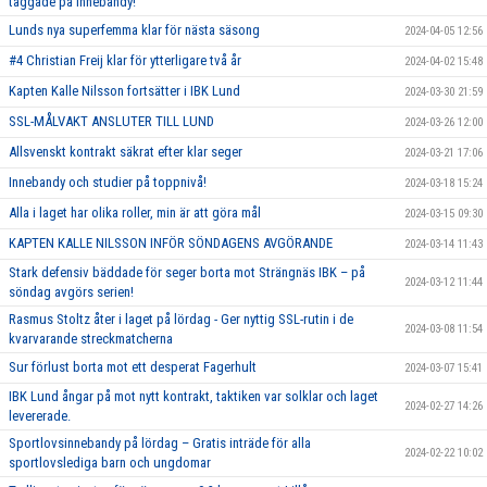
taggade på Innebandy!
Lunds nya superfemma klar för nästa säsong
2024-04-05 12:56
#4 Christian Freij klar för ytterligare två år
2024-04-02 15:48
Kapten Kalle Nilsson fortsätter i IBK Lund
2024-03-30 21:59
SSL-MÅLVAKT ANSLUTER TILL LUND
2024-03-26 12:00
Allsvenskt kontrakt säkrat efter klar seger
2024-03-21 17:06
Innebandy och studier på toppnivå!
2024-03-18 15:24
Alla i laget har olika roller, min är att göra mål
2024-03-15 09:30
KAPTEN KALLE NILSSON INFÖR SÖNDAGENS AVGÖRANDE
2024-03-14 11:43
Stark defensiv bäddade för seger borta mot Strängnäs IBK – på
2024-03-12 11:44
söndag avgörs serien!
Rasmus Stoltz åter i laget på lördag - Ger nyttig SSL-rutin i de
2024-03-08 11:54
kvarvarande streckmatcherna
Sur förlust borta mot ett desperat Fagerhult
2024-03-07 15:41
IBK Lund ångar på mot nytt kontrakt, taktiken var solklar och laget
2024-02-27 14:26
levererade.
Sportlovsinnebandy på lördag – Gratis inträde för alla
2024-02-22 10:02
sportlovslediga barn och ungdomar