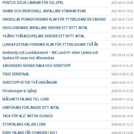
PONTUS SÖLVE LÄMNAR FÖR SSL-SPEL
2021-04-15 10:00
SNABB OCH IRRATIONELL ANFALLARE STANNAR KVAR
2021-04-12 13:32
OMSKOLAD POÄNGFORWARD KLAR FÖR YTTERLIGARE EN SÄSONG
2021-04-07 12:07
GROVJOBBANDE ANFALLARE SKRIVER ETT NYTT AVTAL
2021-03-31 14:12
19-ÅRIG TVÅVÄGSSPELARE SKRIVER ETT NYTT AVTAL
2021-03-25 12:28
LUNDA-FOSTRAD FORWARD KLAR FÖR YTTERLIGGARE TVÅ ÅR
2021-03-16 14:01
Innebandy och Lundakarneval – IBK Lund H1 söker Ledare och
2021-03-14 14:28
Spelare till resan mot Allsvenskan
SÄSONGENS NIONDE RAKA OCH SERIETOPP
2020-10-12 21:37
TIDIG SERIEFINAL
2020-10-08 21:23
SERIETOPP EFTER TVÅ OMGÅNGAR
2020-10-04 14:12
Försäsongen är igång!
2020-09-14 21:55
MÅLVAKTSTALANG TILL LUND
2020-08-11 14:25
HÄRFÖRARE FÖRLÄNGER SITT AVTAL
2020-06-15 15:55
TACK FÖR ALLT ANTON OLENIUS
2020-06-04 13:14
STORTALANG VÄLJER LUND
2020-05-25 15:12
EGEN TALANG FÅR CHANSEN I DIV.1
2020-05-18 15:06