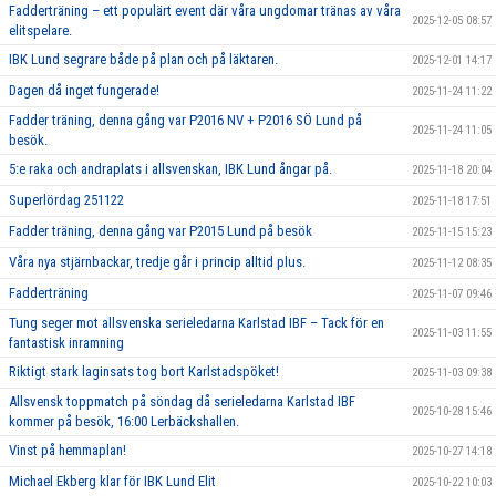
Fadderträning – ett populärt event där våra ungdomar tränas av våra
2025-12-05 08:57
elitspelare.
IBK Lund segrare både på plan och på läktaren.
2025-12-01 14:17
Dagen då inget fungerade!
2025-11-24 11:22
Fadder träning, denna gång var P2016 NV + P2016 SÖ Lund på
2025-11-24 11:05
besök.
5:e raka och andraplats i allsvenskan, IBK Lund ångar på.
2025-11-18 20:04
Superlördag 251122
2025-11-18 17:51
Fadder träning, denna gång var P2015 Lund på besök
2025-11-15 15:23
Våra nya stjärnbackar, tredje går i princip alltid plus.
2025-11-12 08:35
Fadderträning
2025-11-07 09:46
Tung seger mot allsvenska serieledarna Karlstad IBF – Tack för en
2025-11-03 11:55
fantastisk inramning
Riktigt stark laginsats tog bort Karlstadspöket!
2025-11-03 09:38
Allsvensk toppmatch på söndag då serieledarna Karlstad IBF
2025-10-28 15:46
kommer på besök, 16:00 Lerbäckshallen.
Vinst på hemmaplan!
2025-10-27 14:18
Michael Ekberg klar för IBK Lund Elit
2025-10-22 10:03