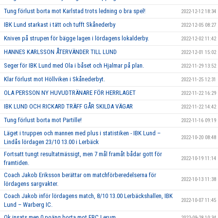
Tung förlust borta mot Karlstad trots ledning o bra spel!
2022-12-12 18:34
IBK Lund starkast i tätt och tufft Skånederby
2022-12-05 08:27
Kniven på strupen för bägge lagen i lördagens lokalderby.
2022-12-02 11:42
HANNES KARLSSON ÅTERVÄNDER TILL LUND
2022-12-01 15:02
Seger för IBK Lund med Ola i båset och Hjalmar på plan.
2022-11-29 13:52
Klar förlust mot Höllviken i Skånederbyt.
2022-11-25 12:31
OLA PERSSON NY HUVUDTRÄNARE FÖR HERRLAGET
2022-11-22 16:29
IBK LUND OCH RICKARD TRÄFF GÅR SKILDA VÄGAR
2022-11-22 14:42
Tung förlust borta mot Partille!
2022-11-16 09:19
Läget i truppen och mannen med plus i statistiken - IBK Lund –
2022-10-20 08:48
Lindås lördagen 23/10 13.00 i Lerbäck
Fortsatt tungt resultatmässigt, men 7 mål framåt bådar gott för
2022-10-19 11:14
framtiden.
Coach Jakob Eriksson berättar om matchförberedelserna för
2022-10-13 11:38
lördagens sargvakter.
Coach Jakob inför lördagens match, 8/10 13.00 Lerbäckshallen, IBK
2022-10-07 11:45
Lund – Warberg IC.
Ok insats men 0 poäng borta mot FBC Lerum
2022-09-28 10:34