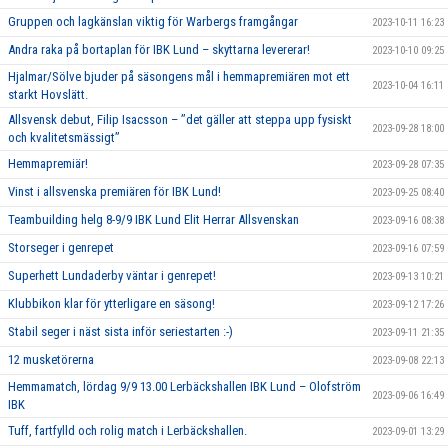
Gruppen och lagkänslan viktig för Warbergs framgångar
2023-10-11 16:23
Andra raka på bortaplan för IBK Lund – skyttarna levererar!
2023-10-10 09:25
Hjalmar/Sölve bjuder på säsongens mål i hemmapremiären mot ett
2023-10-04 16:11
starkt Hovslätt.
Allsvensk debut, Filip Isacsson – ’’det gäller att steppa upp fysiskt
2023-09-28 18:00
och kvalitetsmässigt’’
Hemmapremiär!
2023-09-28 07:35
Vinst i allsvenska premiären för IBK Lund!
2023-09-25 08:40
Teambuilding helg 8-9/9 IBK Lund Elit Herrar Allsvenskan
2023-09-16 08:38
Storseger i genrepet
2023-09-16 07:59
Superhett Lundaderby väntar i genrepet!
2023-09-13 10:21
Klubbikon klar för ytterligare en säsong!
2023-09-12 17:26
Stabil seger i näst sista inför seriestarten :-)
2023-09-11 21:35
12 musketörerna
2023-09-08 22:13
Hemmamatch, lördag 9/9 13.00 Lerbäckshallen IBK Lund – Olofström
2023-09-06 16:49
IBK
Tuff, fartfylld och rolig match i Lerbäckshallen.
2023-09-01 13:29