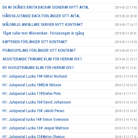
EN AV SKÅNES BÄSTA BACKAR SIGNERAR NYTT AVTAL
2019-05-22 17:45
HÅRDSKJUTANDE BACK FÖRLÄNGER SITT AVTAL
2019-05-20 20:00
MÅLFARLIG ANFALLARE SKRIVER NYTT KONTRAKT
2019-05-17 16:17
Tåget rullar mot Allsvenskan - försäsongen är igång
2019-05-13 20:01
KAPTENEN FÖRLÄNGER SITT KONTRAKT
2019-05-13 19:53
POÄNGSPELARE FÖRLÄNGER SITT KONTRAKT
2019-05-03 15:17
ASSISTERANDE TRÄNARE KLAR FÖR HERRAR DIV.1
2019-04-27 23:12
NY HUVUDTRÄNARE KLAR FÖR HERRAR DIV.1
2019-04-15 15:41
H1: Julspecial Lucka 19# Viktor Norlund
2018-12-19 18:18
H1: Julspecial Lucka 18#Erik Nilsson
2018-12-18 16:57
H1: Julspecial Lucka 17#Stefan Prim
2018-12-17 17:11
H1: Julspecial Lucka 16# David Johansson
2018-12-16 16:42
H1: Julspecial Lucka 15# Jakob Peraic
2018-12-15 10:47
H1: Julspecial lucka 14# Simon Svensson
2018-12-14 15:42
H1: Julspecial Lucka 13# Jesper Mattson
2018-12-13 17:00
H1: Julspecial Lucka 12#Anton Olenius
2018-12-12 17:31