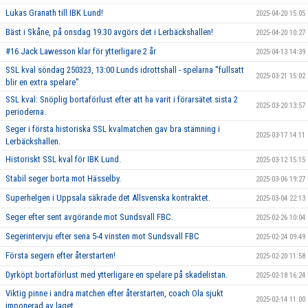
Lukas Granath till IBK Lund!
2025-04-20 15:05
Bäst i Skåne, på onsdag 19.30 avgörs det i Lerbäckshallen!
2025-04-20 10:27
#16 Jack Lawesson klar för ytterligare 2 år
2025-04-13 14:39
SSL kval söndag 250323, 13:00 Lunds idrottshall - spelarna ''fullsatt
2025-03-21 15:02
blir en extra spelare''
SSL kval: Snöplig bortaförlust efter att ha varit i förarsätet sista 2
2025-03-20 13:57
perioderna.
Seger i första historiska SSL kvalmatchen gav bra stämning i
2025-03-17 14:11
Lerbäckshallen.
Historiskt SSL kval för IBK Lund.
2025-03-12 15:15
Stabil seger borta mot Hässelby.
2025-03-06 19:27
Superhelgen i Uppsala säkrade det Allsvenska kontraktet.
2025-03-04 22:13
Seger efter sent avgörande mot Sundsvall FBC.
2025-02-26 10:04
Segerintervju efter sena 5-4 vinsten mot Sundsvall FBC
2025-02-24 09:49
Första segern efter återstarten!
2025-02-20 11:58
Dyrköpt bortaförlust med ytterligare en spelare på skadelistan.
2025-02-18 16:24
Viktig pinne i andra matchen efter återstarten, coach Ola sjukt
2025-02-14 11:00
imponerad av laget.