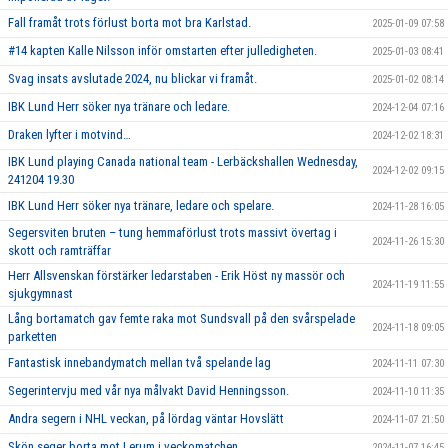
Fall framåt trots förlust borta mot bra Karlstad.
2025-01-09 07:58
#14 kapten Kalle Nilsson inför omstarten efter julledigheten.
2025-01-03 08:41
Svag insats avslutade 2024, nu blickar vi framåt.
2025-01-02 08:14
IBK Lund Herr söker nya tränare och ledare.
2024-12-04 07:16
Draken lyfter i motvind…
2024-12-02 18:31
IBK Lund playing Canada national team - Lerbäckshallen Wednesday,
2024-12-02 09:15
241204 19.30
IBK Lund Herr söker nya tränare, ledare och spelare.
2024-11-28 16:05
Segersviten bruten – tung hemmaförlust trots massivt övertag i
2024-11-26 15:30
skott och ramträffar
Herr Allsvenskan förstärker ledarstaben - Erik Höst ny massör och
2024-11-19 11:55
sjukgymnast
Lång bortamatch gav femte raka mot Sundsvall på den svårspelade
2024-11-18 09:05
parketten
Fantastisk innebandymatch mellan två spelande lag
2024-11-11 07:30
Segerintervju med vår nya målvakt David Henningsson.
2024-11-10 11:35
Andra segern i NHL veckan, på lördag väntar Hovslätt
2024-11-07 21:50
Skön seger borta mot Lerum i veckomatchen
2024-11-07 16:45