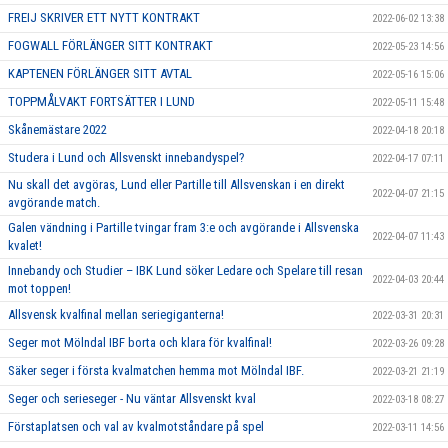
FREIJ SKRIVER ETT NYTT KONTRAKT
2022-06-02 13:38
FOGWALL FÖRLÄNGER SITT KONTRAKT
2022-05-23 14:56
KAPTENEN FÖRLÄNGER SITT AVTAL
2022-05-16 15:06
TOPPMÅLVAKT FORTSÄTTER I LUND
2022-05-11 15:48
Skånemästare 2022
2022-04-18 20:18
Studera i Lund och Allsvenskt innebandyspel?
2022-04-17 07:11
Nu skall det avgöras, Lund eller Partille till Allsvenskan i en direkt
2022-04-07 21:15
avgörande match.
Galen vändning i Partille tvingar fram 3:e och avgörande i Allsvenska
2022-04-07 11:43
kvalet!
Innebandy och Studier – IBK Lund söker Ledare och Spelare till resan
2022-04-03 20:44
mot toppen!
Allsvensk kvalfinal mellan seriegiganterna!
2022-03-31 20:31
Seger mot Mölndal IBF borta och klara för kvalfinal!
2022-03-26 09:28
Säker seger i första kvalmatchen hemma mot Mölndal IBF.
2022-03-21 21:19
Seger och serieseger - Nu väntar Allsvenskt kval
2022-03-18 08:27
Förstaplatsen och val av kvalmotståndare på spel
2022-03-11 14:56