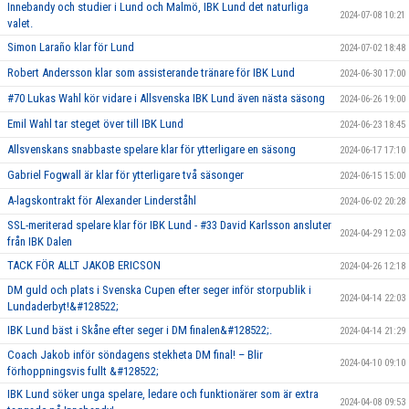
Innebandy och studier i Lund och Malmö, IBK Lund det naturliga
2024-07-08 10:21
valet.
Simon Laraño klar för Lund
2024-07-02 18:48
Robert Andersson klar som assisterande tränare för IBK Lund
2024-06-30 17:00
#70 Lukas Wahl kör vidare i Allsvenska IBK Lund även nästa säsong
2024-06-26 19:00
Emil Wahl tar steget över till IBK Lund
2024-06-23 18:45
Allsvenskans snabbaste spelare klar för ytterligare en säsong
2024-06-17 17:10
Gabriel Fogwall är klar för ytterligare två säsonger
2024-06-15 15:00
A-lagskontrakt för Alexander Linderståhl
2024-06-02 20:28
SSL-meriterad spelare klar för IBK Lund - #33 David Karlsson ansluter
2024-04-29 12:03
från IBK Dalen
TACK FÖR ALLT JAKOB ERICSON
2024-04-26 12:18
DM guld och plats i Svenska Cupen efter seger inför storpublik i
2024-04-14 22:03
Lundaderbyt!&#128522;
IBK Lund bäst i Skåne efter seger i DM finalen&#128522;.
2024-04-14 21:29
Coach Jakob inför söndagens stekheta DM final! – Blir
2024-04-10 09:10
förhoppningsvis fullt &#128522;
IBK Lund söker unga spelare, ledare och funktionärer som är extra
2024-04-08 09:53