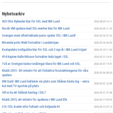
Nyhetsarkiv
#23 Otto Rylander klar för SSL med IBK Lund
2026-08-09 16:11
Norsk VM-spelare med SSL-meriter klar för IBK Lund
2026-06-04 11:55
Sveriges mest eftertraktade junior spelar SSL i IBK Lund!
2026-05-26 07:32
Blivande polis Wahl fortsätter i Lundatröjan.
2026-05-26 06:40
Kvalspelets trollgubbe klar för SSL och 2 nya år i IBK Lund tröjan!
2026-05-18 11:40
#14 Kapten Kalle Nilsson fortsätter leda laget i SSL
2026-05-15 14:41
Två av Sveriges bästa tonåringar klara för IBK Lund och SSL.
2026-05-07 19:01
Klubb 2015 - Ett initiativ för att förbättra förutsättningarna för våra
2026-05-06 08:50
spelare
DM Guld: IBK Lund befäster sin plats som Skånes bästa lag – extra
2026-05-01 22:04
kul med TV sporten på plats.
Vill ni ha ett Skånsk herrlag i SSL?
2026-04-21 07:08
Klubb 2015, ett initiativ för spelarna i IBK Lund Elit.
2026-04-19 09:49
2-0 i SSL kvalet inför fullsatt och böljande IH
2026-04-15 07:10