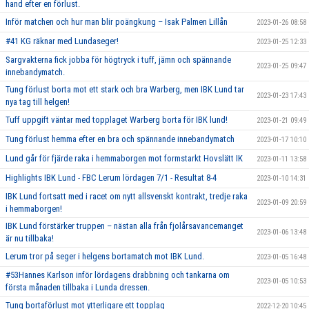
hand efter en förlust.
Inför matchen och hur man blir poängkung – Isak Palmen Lillån
2023-01-26 08:58
#41 KG räknar med Lundaseger!
2023-01-25 12:33
Sargvakterna fick jobba för högtryck i tuff, jämn och spännande
2023-01-25 09:47
innebandymatch.
Tung förlust borta mot ett stark och bra Warberg, men IBK Lund tar
2023-01-23 17:43
nya tag till helgen!
Tuff uppgift väntar med topplaget Warberg borta för IBK lund!
2023-01-21 09:49
Tung förlust hemma efter en bra och spännande innebandymatch
2023-01-17 10:10
Lund går för fjärde raka i hemmaborgen mot formstarkt Hovslätt IK
2023-01-11 13:58
Highlights IBK Lund - FBC Lerum lördagen 7/1 - Resultat 8-4
2023-01-10 14:31
IBK Lund fortsatt med i racet om nytt allsvenskt kontrakt, tredje raka
2023-01-09 20:59
i hemmaborgen!
IBK Lund förstärker truppen – nästan alla från fjolårsavancemanget
2023-01-06 13:48
är nu tillbaka!
Lerum tror på seger i helgens bortamatch mot IBK Lund.
2023-01-05 16:48
#53Hannes Karlson inför lördagens drabbning och tankarna om
2023-01-05 10:53
första månaden tillbaka i Lunda dressen.
Tung bortaförlust mot ytterligare ett topplag
2022-12-20 10:45