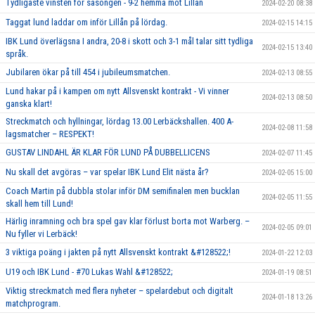
Tydligaste vinsten för säsongen - 9-2 hemma mot Lillån
2024-02-20 08:38
Taggat lund laddar om inför Lillån på lördag.
2024-02-15 14:15
IBK Lund överlägsna I andra, 20-8 i skott och 3-1 mål talar sitt tydliga
2024-02-15 13:40
språk.
Jubilaren ökar på till 454 i jubileumsmatchen.
2024-02-13 08:55
Lund hakar på i kampen om nytt Allsvenskt kontrakt - Vi vinner
2024-02-13 08:50
ganska klart!
Streckmatch och hyllningar, lördag 13.00 Lerbäckshallen. 400 A-
2024-02-08 11:58
lagsmatcher – RESPEKT!
GUSTAV LINDAHL ÄR KLAR FÖR LUND PÅ DUBBELLICENS
2024-02-07 11:45
Nu skall det avgöras – var spelar IBK Lund Elit nästa år?
2024-02-05 15:00
Coach Martin på dubbla stolar inför DM semifinalen men bucklan
2024-02-05 11:55
skall hem till Lund!
Härlig inramning och bra spel gav klar förlust borta mot Warberg. –
2024-02-05 09:01
Nu fyller vi Lerbäck!
3 viktiga poäng i jakten på nytt Allsvenskt kontrakt &#128522;!
2024-01-22 12:03
U19 och IBK Lund - #70 Lukas Wahl &#128522;
2024-01-19 08:51
Viktig streckmatch med flera nyheter – spelardebut och digitalt
2024-01-18 13:26
matchprogram.