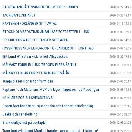
BACKTALANG ÅTERVÄNDER TILL MODERKLUBBEN
2020-04-27 14:42
TACK JAN ECKHARDT
2020-04-22 12:17
KAPTENEN FÖRLÄNGER SITT AVTAL
2020-04-15 12:30
STOCKHOLMSFOSTRAD ANFALLARE FORTSÄTTER I LUND
2020-04-09 18:30
SPEEDIG FORWARD FÖRLÄNGER SITT AVTAL
2020-04-07 14:52
PASSNINGSSÄKER LUNDA-SON FÖRLÄNGER SITT KONTRAKT
2020-04-02 18:35
IBK Lund H1 satsar vidare mot Allsvenskan.
2020-03-29 17:56
MÅLVAKT FÖRBLIR LUND TROGEN FLERA ÅR TILL
2020-03-16 21:00
MÅLSKYTT KLAR FÖR YTTERLIGARE TVÅ ÅR
2020-03-13 18:57
Tunga pjäser signar för framtiden
2020-03-06 20:17
Kaptenen och Matchens MVP om läget i laget och de 7 poängen
2020-03-03 19:13
H1 KLARA FÖR ALLSVENSKT KVAL
2020-03-02 21:50
Segertåget fortsätter - sjunde raka och fortsatt serieledning
2020-02-16 20:15
6 raka och serieledning!
2020-02-13 22:27
Stark derbyvinst på bortaplan
2020-02-03 21:23
Tung bortavinst mot Munka-Ljungby , ger andraplats i tabellen!
2020-01-27 20:46