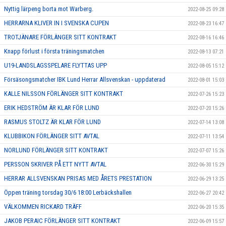
Nyttig lärpeng borta mot Warberg.
2022-08-25 09:28
HERRARNA KLIVER IN I SVENSKA CUPEN
2022-08-23 16:47
TROTJÄNARE FÖRLÄNGER SITT KONTRAKT
2022-08-16 16:46
Knapp förlust i första träningsmatchen
2022-08-13 07:21
U19-LANDSLAGSSPELARE FLYTTAS UPP
2022-08-05 15:12
Försäsongsmatcher IBK Lund Herrar Allsvenskan - uppdaterad
2022-08-01 15:03
KALLE NILSSON FÖRLÄNGER SITT KONTRAKT
2022-07-26 15:23
ERIK HEDSTRÖM ÄR KLAR FÖR LUND
2022-07-20 15:26
RASMUS STOLTZ ÄR KLAR FÖR LUND
2022-07-14 13:08
KLUBBIKON FÖRLÄNGER SITT AVTAL
2022-07-11 13:54
NORLUND FÖRLÄNGER SITT KONTRAKT
2022-07-07 15:26
PERSSON SKRIVER PÅ ETT NYTT AVTAL
2022-06-30 15:29
HERRAR ALLSVENSKAN PRISAS MED ÅRETS PRESTATION
2022-06-29 13:25
Öppen träning torsdag 30/6 18:00 Lerbäckshallen
2022-06-27 20:42
VÄLKOMMEN RICKARD TRÄFF
2022-06-20 15:35
JAKOB PERAIC FÖRLÄNGER SITT KONTRAKT
2022-06-09 15:57