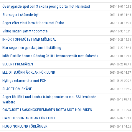
Övertygande spel och 3 sköna poäng borta mot Halmstad
2021-11-07 10:12
Storseger i skånederbyt!
2021-11-05 14:43
Seger efter visst besvär borta mot Pixbo
2021-10-31 17:30
Viktig seger i jämnt toppmöte
2021-10-30 10:01
INFÖR TOPPMÖTET MED MÖLNDAL
2021-10-21 19:06
Klar seger i en ganska jämn tillställning
2021-10-20 18:49
Inför Partille hemma Söndag 3/10: Hemmapremiär med finbesök
2021-10-01 19:00
SEGER I PREMIÄREN
2021-09-26 09:43
ELLIOT BJÖRN ÄR KLAR FÖR LUND
2021-09-02 14:57
Nyttiga erfarenheter mot FCH
2021-08-24 20:22
SLAGET OM SKÅNE
2021-08-18 11:55
Seger för IBK Lund i andra träningsmatchen mot SSL-kvalande
2021-08-18 09:42
Warberg
OAVGJORT I SÄSONGSPREMIÄREN BORTA MOT HÖLLVIKEN
2021-08-13 10:24
CARL OLSSON ÄR KLAR FÖR LUND
2021-07-07 15:09
HUGO NORLUND FÖRLÄNGER
2021-06-11 14:26