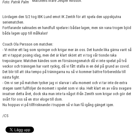
Matchens lirare Jesper Nilsson.
Foto: Patrik Palm
KONTAKT
MATCHER
Lördagen den 5/2 tog IBK Lund emot IK Zentih för att spela den uppskjutna
seriematchen.
Fortfarande saknades en handfull spelare i bådae lagen, men sin vana trogen bjöd
HERRAR ALLSVENSKAN 25/26
båda lagen upp till målkalas!
SKÅNEMÄSTERSKAPEN 21/22
Coach Ola Persson om matchen:
- Vi möter ett lag som springer och krigar mer än oss. Det kunde lika gärna varit så
att vi tappat poäng idag, men det är klart skönt att vi tog vår tionde raka
trepoängare. Matchen kändes som en försäsongsmatch då vi inte spelat på två
veckor och träningen har varit ryckig, då vi fått ställa in en del på grund av covid.
Det blir till att öka tempo på träningarna nu så vi kommer bättre förberedda till
nästa fight.
- Om vi ser på matchen tycker jag vi slarvar i alla moment och vi tar inte de extra
stegen samt fullföljer de moment i spelet som vi ska. Helt klart en av våra svagare
insatser detta året, dock ska man inte ta något ifrån Zenith som krigar och gör det
svårt för oss så en stor eloge till dom.
Nu hoppas vi på tillfrisknande i truppen så vi kan få igång gänget igen.
/CS