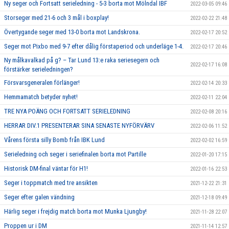
Ny seger och Fortsatt serieledning - 5-3 borta mot Mölndal IBF
2022-03-05 09:46
Storseger med 21-6 och 3 mål i boxplay!
2022-02-22 21:48
Övertygande seger med 13-0 borta mot Landskrona.
2022-02-17 20:52
Seger mot Pixbo med 9-7 efter dålig förstaperiod och underläge 1-4.
2022-02-17 20:46
Ny målkavalkad på g? – Tar Lund 13:e raka seriesegern och
2022-02-17 16:08
förstärker serieledningen?
Försvarsgeneralen förlänger!
2022-02-14 20:33
Hemmamatch betyder nyhet!
2022-02-11 22:04
TRE NYA POÄNG OCH FORTSATT SERIELEDNING
2022-02-08 20:16
HERRAR DIV.1 PRESENTERAR SINA SENASTE NYFÖRVÄRV
2022-02-06 11:52
Vårens första silly Bomb från IBK Lund
2022-02-02 16:59
Serieledning och seger i seriefinalen borta mot Partille
2022-01-20 17:15
Historisk DM-final väntar för H1!
2022-01-16 22:53
Seger i toppmatch med tre ansikten
2021-12-22 21:31
Seger efter galen vändning
2021-12-18 09:49
Härlig seger i frejdig match borta mot Munka Ljungby!
2021-11-28 22:07
Proppen ur i DM
2021-11-14 12:57