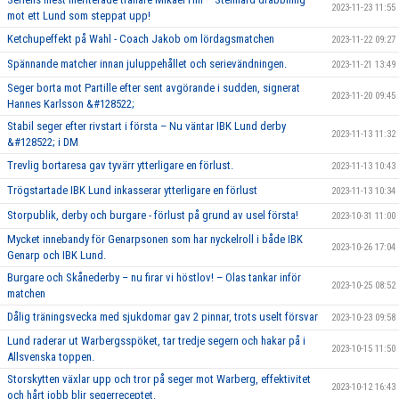
2023-11-23 11:55
mot ett Lund som steppat upp!
Ketchupeffekt på Wahl - Coach Jakob om lördagsmatchen
2023-11-22 09:27
Spännande matcher innan juluppehållet och serievändningen.
2023-11-21 13:49
Seger borta mot Partille efter sent avgörande i sudden, signerat
2023-11-20 09:45
Hannes Karlsson &#128522;
Stabil seger efter rivstart i första – Nu väntar IBK Lund derby
2023-11-13 11:32
&#128522; i DM
Trevlig bortaresa gav tyvärr ytterligare en förlust.
2023-11-13 10:43
Trögstartade IBK Lund inkasserar ytterligare en förlust
2023-11-13 10:34
Storpublik, derby och burgare - förlust på grund av usel första!
2023-10-31 11:00
Mycket innebandy för Genarpsonen som har nyckelroll i både IBK
2023-10-26 17:04
Genarp och IBK Lund.
Burgare och Skånederby – nu firar vi höstlov! – Olas tankar inför
2023-10-25 08:52
matchen
Dålig träningsvecka med sjukdomar gav 2 pinnar, trots uselt försvar
2023-10-23 09:58
Lund raderar ut Warbergsspöket, tar tredje segern och hakar på i
2023-10-15 11:50
Allsvenska toppen.
Storskytten växlar upp och tror på seger mot Warberg, effektivitet
2023-10-12 16:43
och hårt jobb blir segerreceptet.