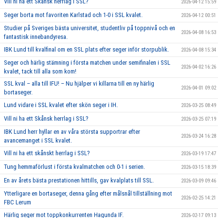
Vill ni ha ett Skånsk herrlag i SSL?
2026-04-12 15:59
Seger borta mot favoriten Karlstad och 1-0 i SSL kvalet.
2026-04-12 00:51
Studier på Sveriges bästa universitet, studentliv på toppnivå och en
2026-04-08 16:53
fantastisk innebandyresa.
IBK Lund till kvalfinal om en SSL plats efter seger inför storpublik.
2026-04-08 15:34
Seger och härlig stämning i första matchen under semifinalen i SSL
2026-04-02 16:26
kvalet, tack till alla som kom!
SSL kval – alla till IFU! – Nu hjälper vi killarna till en ny härlig
2026-04-01 09:02
bortaseger.
Lund vidare i SSL kvalet efter skön seger i IH.
2026-03-25 08:49
Vill ni ha ett Skånsk herrlag i SSL?
2026-03-25 07:19
IBK Lund herr hyllar en av våra största supportrar efter
2026-03-24 16:28
avancemanget i SSL kvalet.
Vill ni ha ett skånskt herrlag i SSL?
2026-03-19 17:47
Tung hemmaförlust i första kvalmatchen och 0-1 i serien.
2026-03-15 18:39
En av årets bästa prestationen hittills, gav kvalplats till SSL.
2026-03-09 09:46
Ytterligare en bortaseger, denna gång efter målsnål tillställning mot
2026-02-25 14:21
FBC Lerum
Härlig seger mot toppkonkurrenten Hagunda IF.
2026-02-17 09:13