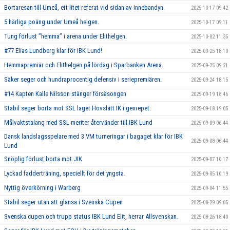
Bortaresan till Umeå, ett litet referat vid sidan av Innebandyn.
2025-10-17 09:42
5 härliga poäng under Umeå helgen.
2025-10-17 09:11
Tung förlust ’’hemma’’ i arena under Elithelgen.
2025-10-02 11:35
#77 Elias Lundberg klar för IBK Lund!
2025-09-25 18:10
Hemmapremiär och Elithelgen på lördag i Sparbanken Arena.
2025-09-25 09:21
Säker seger och hundraprocentig defensiv i seriepremiären.
2025-09-24 18:15
#14 Kapten Kalle Nilsson stänger försäsongen
2025-09-19 18:46
Stabil seger borta mot SSL laget Hovslätt IK i genrepet.
2025-09-18 19:05
Målvaktstalang med SSL meriter återvänder till IBK Lund
2025-09-09 06:44
Dansk landslagsspelare med 3 VM turneringar i bagaget klar för IBK
2025-09-08 06:44
Lund
Snöplig förlust borta mot JIK
2025-09-07 10:17
Lyckad fadderträning, speciellt för det yngsta.
2025-09-05 10:19
Nyttig överkörning i Warberg
2025-09-04 11:55
Stabil seger utan att glänsa i Svenska Cupen
2025-08-29 09:05
Svenska cupen och trupp status IBK Lund Elit, herrar Allsvenskan.
2025-08-26 18:40