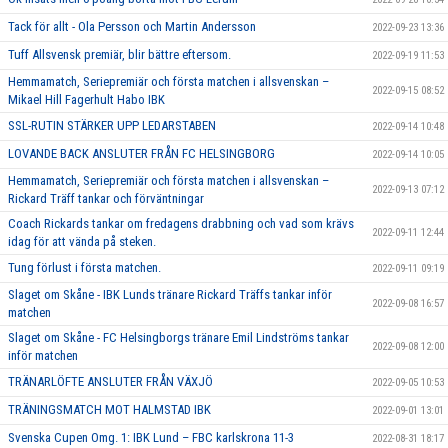
Tack för allt - Ola Persson och Martin Andersson
2022-09-23 13:36
Tuff Allsvensk premiär, blir bättre eftersom.
2022-09-19 11:53
Hemmamatch, Seriepremiär och första matchen i allsvenskan –
2022-09-15 08:52
Mikael Hill Fagerhult Habo IBK
SSL-RUTIN STÄRKER UPP LEDARSTABEN
2022-09-14 10:48
LOVANDE BACK ANSLUTER FRÅN FC HELSINGBORG
2022-09-14 10:05
Hemmamatch, Seriepremiär och första matchen i allsvenskan –
2022-09-13 07:12
Rickard Träff tankar och förväntningar
Coach Rickards tankar om fredagens drabbning och vad som krävs
2022-09-11 12:44
idag för att vända på steken.
Tung förlust i första matchen.
2022-09-11 09:19
Slaget om Skåne - IBK Lunds tränare Rickard Träffs tankar inför
2022-09-08 16:57
matchen
Slaget om Skåne - FC Helsingborgs tränare Emil Lindströms tankar
2022-09-08 12:00
inför matchen
TRÄNARLÖFTE ANSLUTER FRÅN VÄXJÖ
2022-09-05 10:53
TRÄNINGSMATCH MOT HALMSTAD IBK
2022-09-01 13:01
Svenska Cupen Omg. 1: IBK Lund – FBC karlskrona 11-3
2022-08-31 18:17