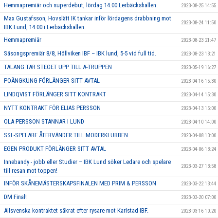
Hemmapremiär och superdebut, lördag 14.00 Lerbäckshallen.
2023-08-25 14:55
Max Gustafsson, Hovslätt IK tankar inför lördagens drabbning mot
2023-08-24 11:50
IBK Lund, 14.00 i Lerbäckshallen.
Hemmapremiär
2023-08-23 21:47
Säsongspremiär 8/8, Höllviken IBF – IBK lund, 5-5 vid full tid.
2023-08-23 13:21
TALANG TAR STEGET UPP TILL A-TRUPPEN
2023-05-19 16:27
POÄNGKUNG FÖRLÄNGER SITT AVTAL
2023-04-16 15:30
LINDQVIST FÖRLÄNGER SITT KONTRAKT
2023-04-14 15:30
NYTT KONTRAKT FÖR ELIAS PERSSON
2023-04-13 15:00
OLA PERSSON STANNAR I LUND
2023-04-10 14:00
SSL-SPELARE ÅTERVÄNDER TILL MODERKLUBBEN
2023-04-08 13:00
EGEN PRODUKT FÖRLÄNGER SITT AVTAL
2023-04-06 13:24
Innebandy - jobb eller Studier – IBK Lund söker Ledare och spelare
2023-03-27 13:58
till resan mot toppen!
INFÖR SKÅNEMÄSTERSKAPSFINALEN MED PRIM & PERSSON
2023-03-22 13:44
DM Final!
2023-03-20 07:00
Allsvenska kontraktet säkrat efter rysare mot Karlstad IBF.
2023-03-16 10:20