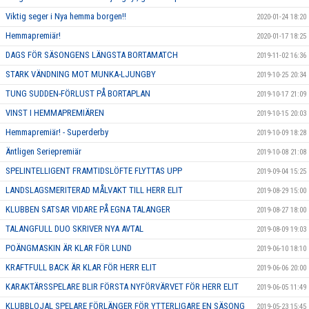
Viktig seger i Nya hemma borgen!!
2020-01-24 18:20
Hemmapremiär!
2020-01-17 18:25
DAGS FÖR SÄSONGENS LÄNGSTA BORTAMATCH
2019-11-02 16:36
STARK VÄNDNING MOT MUNKA-LJUNGBY
2019-10-25 20:34
TUNG SUDDEN-FÖRLUST PÅ BORTAPLAN
2019-10-17 21:09
VINST I HEMMAPREMIÄREN
2019-10-15 20:03
Hemmapremiär! - Superderby
2019-10-09 18:28
Äntligen Seriepremiär
2019-10-08 21:08
SPELINTELLIGENT FRAMTIDSLÖFTE FLYTTAS UPP
2019-09-04 15:25
LANDSLAGSMERITERAD MÅLVAKT TILL HERR ELIT
2019-08-29 15:00
KLUBBEN SATSAR VIDARE PÅ EGNA TALANGER
2019-08-27 18:00
TALANGFULL DUO SKRIVER NYA AVTAL
2019-08-09 19:03
POÄNGMASKIN ÄR KLAR FÖR LUND
2019-06-10 18:10
KRAFTFULL BACK ÄR KLAR FÖR HERR ELIT
2019-06-06 20:00
KARAKTÄRSSPELARE BLIR FÖRSTA NYFÖRVÄRVET FÖR HERR ELIT
2019-06-05 11:49
KLUBBLOJAL SPELARE FÖRLÄNGER FÖR YTTERLIGARE EN SÄSONG
2019-05-23 15:45