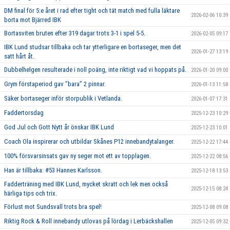
DM final för 5:e året i rad efter tight och tät match med fulla läktare
2026-02-06 10:39
borta mot Bjärred IBK
Bortasviten bruten efter 319 dagar trots 3-1 i spel 5-5.
2026-02-05 09:17
IBK Lund studsar tillbaka och tar ytterligare en bortaseger, men det
2026-01-27 13:19
satt hårt åt.
Dubbelhelgen resulterade i noll poäng, inte riktigt vad vi hoppats på.
2026-01-20 09:00
Grym förstaperiod gav ’’bara’’ 2 pinnar.
2026-01-13 11:58
Säker bortaseger inför storpublik i Vetlanda.
2026-01-07 17:31
Faddertorsdag
2025-12-23 10:29
God Jul och Gott Nytt år önskar IBK Lund
2025-12-23 10:01
Coach Ola inspirerar och utbildar Skånes P12 innebandytalanger.
2025-12-22 17:44
100% försvarsinsats gav ny seger mot ett av topplagen.
2025-12-22 08:56
Han är tillbaka: #53 Hannes Karlsson.
2025-12-18 13:53
Fadderträning med IBK Lund, mycket skratt och lek men också
2025-12-15 08:24
härliga tips och trix.
Förlust mot Sundsvall trots bra spel!
2025-12-08 09:08
Riktig Rock & Roll innebandy utlovas på lördag i Lerbäckshallen
2025-12-05 09:32