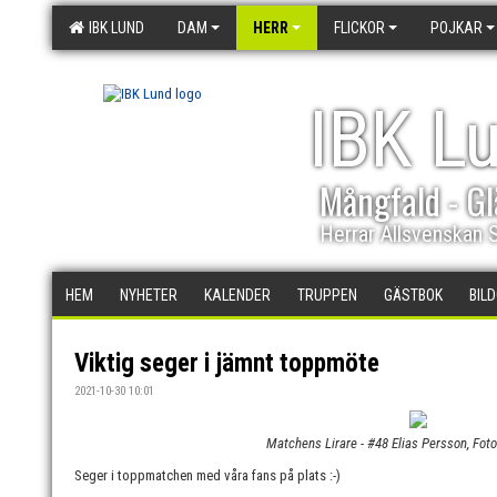
IBK LUND
DAM
HERR
FLICKOR
POJKAR
IBK L
Mångfald - Gl
Herrar Allsvenskan 
HEM
NYHETER
KALENDER
TRUPPEN
GÄSTBOK
BIL
Viktig seger i jämnt toppmöte
2021-10-30 10:01
Matchens Lirare - #48 Elias Persson, Fot
Seger i toppmatchen med våra fans på plats :-)