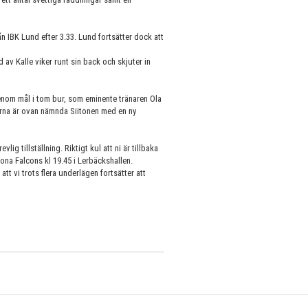
n IBK Lund efter 3.33. Lund fortsätter dock att
 av Kalle viker runt sin back och skjuter in
enom mål i tom bur, som eminente tränaren Ola
terna är ovan nämnda Siitonen med en ny
ig tillställning. Riktigt kul att ni är tillbaka
ona Falcons kl 19.45 i Lerbäckshallen.
att vi trots flera underlägen fortsätter att