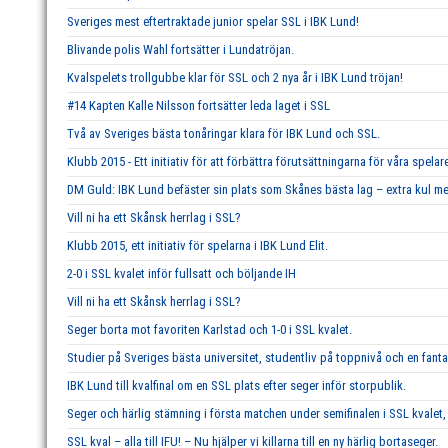
Sveriges mest eftertraktade junior spelar SSL i IBK Lund!
Blivande polis Wahl fortsätter i Lundatröjan.
Kvalspelets trollgubbe klar för SSL och 2 nya år i IBK Lund tröjan!
#14 Kapten Kalle Nilsson fortsätter leda laget i SSL
Två av Sveriges bästa tonåringar klara för IBK Lund och SSL.
Klubb 2015 - Ett initiativ för att förbättra förutsättningarna för våra spelar
DM Guld: IBK Lund befäster sin plats som Skånes bästa lag – extra kul me
Vill ni ha ett Skånsk herrlag i SSL?
Klubb 2015, ett initiativ för spelarna i IBK Lund Elit.
2-0 i SSL kvalet inför fullsatt och böljande IH
Vill ni ha ett Skånsk herrlag i SSL?
Seger borta mot favoriten Karlstad och 1-0 i SSL kvalet.
Studier på Sveriges bästa universitet, studentliv på toppnivå och en fant
IBK Lund till kvalfinal om en SSL plats efter seger inför storpublik.
Seger och härlig stämning i första matchen under semifinalen i SSL kvalet, 
SSL kval – alla till IFU! – Nu hjälper vi killarna till en ny härlig bortaseger.