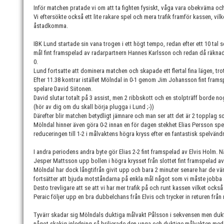
Inför matchen pratade vi om att ta fighten fysiskt, våga vara obekväma oc
Vi eftersökte också ett lite rakare spel och mera trafik framför kassen, vilk
åstadkomma.
IBK Lund startade sin vana trogen i ett högt tempo, redan efter ett 10 tal s
mål fint framspelad av radarpartnern Hannes Karlsson och redan då räknade
0.
Lund fortsatte att dominera matchen och skapade ett flertal fina lägen, tr
Efter 11.38 kontrar istället Mölndal in 0-1 genom Jim Johansson fint frams
spelare David Siitonen.
David slutar totalt på 3 assist, men 2 ribbskott och en stolpträff borde nog
(hör av dig om du skall börja plugga i Lund ;-))
Därefter blir matchen betydligt jämnare och man ser att det är 2 topplag
Mölndal hinner även göra 0-2 innan en för dagen stekhet Elias Persson spe
reduceringen till 1-2 i målvaktens högra kryss efter en fantastisk spelvänd
I andra periodens andra byte gör Elias 2-2 fint framspelad av Elvis Holm. N
Jesper Mattsson upp bollen i högra krysset från slottet fint framspelad av
Mölndal har dock långtifrån givit upp och bara 2 minuter senare har de vänt
fortsätter att bjuda motståndarna på enkla mål något som vi måste jobba
Desto trevligare att se att vi har mer trafik på och runt kassen vilket ocks
Peraic följer upp en bra dubbelchans från Elvis och trycker in returen från n
Tyvärr skadar sig Mölndals duktiga målvakt Pålsson i sekvensen men dukt
något skakig inledning så briljerade den unga och duktige målvakten med 