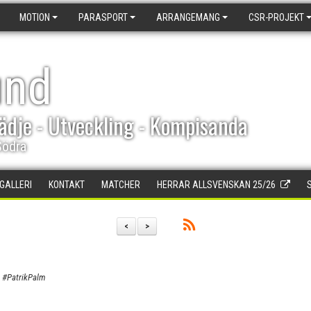
MOTION
PARASPORT
ARRANGEMANG
CSR-PROJEKT
und
ädje - Utveckling - Kompisanda
Södra
DGALLERI
KONTAKT
MATCHER
HERRAR ALLSVENSKAN 25/26
<
>
o #PatrikPalm