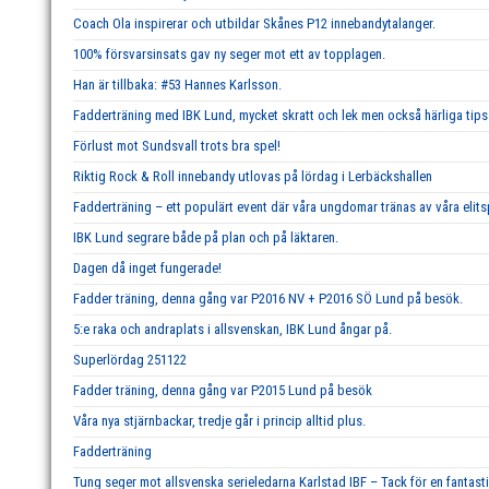
Coach Ola inspirerar och utbildar Skånes P12 innebandytalanger.
100% försvarsinsats gav ny seger mot ett av topplagen.
Han är tillbaka: #53 Hannes Karlsson.
Fadderträning med IBK Lund, mycket skratt och lek men också härliga tips 
Förlust mot Sundsvall trots bra spel!
Riktig Rock & Roll innebandy utlovas på lördag i Lerbäckshallen
Fadderträning – ett populärt event där våra ungdomar tränas av våra elits
IBK Lund segrare både på plan och på läktaren.
Dagen då inget fungerade!
Fadder träning, denna gång var P2016 NV + P2016 SÖ Lund på besök.
5:e raka och andraplats i allsvenskan, IBK Lund ångar på.
Superlördag 251122
Fadder träning, denna gång var P2015 Lund på besök
Våra nya stjärnbackar, tredje går i princip alltid plus.
Fadderträning
Tung seger mot allsvenska serieledarna Karlstad IBF – Tack för en fantast