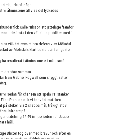
h inte bjuda på något.
et vi åtminstone till viss del lyckades
ekunder fick Kalle Nilsson ett jätteläge framför
 nog de flesta i den vältaliga publiken med 1-
ots en välkänt mycket bra defensiv av Mölndal.
pelad av Mölndals klart bästa och farligaste
 ha resulterat i åtminstone ett mål framåt.
 som drabbar samman.
lar fram Gabriel Fogwall som snyggt sätter
ning.
är vi sedan får chansen att spela PP stänker
 Elias Persson och vi har vänt matchen.
 på steken via 2 snabba mål, tråkigt att vi
 ännu hårdare på.
å ger utdelning 14.49 in i perioden när Jacob
ära håll.
ige Blixter tog över med bravur och efter en
ett antal svettiga räddningar samt en