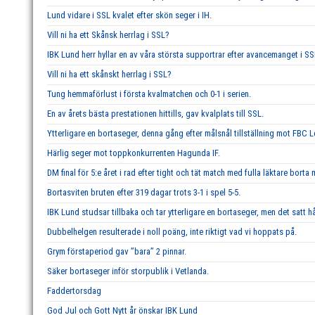
Lund vidare i SSL kvalet efter skön seger i IH.
Vill ni ha ett Skånsk herrlag i SSL?
IBK Lund herr hyllar en av våra största supportrar efter avancemanget i SS
Vill ni ha ett skånskt herrlag i SSL?
Tung hemmaförlust i första kvalmatchen och 0-1 i serien.
En av årets bästa prestationen hittills, gav kvalplats till SSL.
Ytterligare en bortaseger, denna gång efter målsnål tillställning mot FBC 
Härlig seger mot toppkonkurrenten Hagunda IF.
DM final för 5:e året i rad efter tight och tät match med fulla läktare borta
Bortasviten bruten efter 319 dagar trots 3-1 i spel 5-5.
IBK Lund studsar tillbaka och tar ytterligare en bortaseger, men det satt hå
Dubbelhelgen resulterade i noll poäng, inte riktigt vad vi hoppats på.
Grym förstaperiod gav ’’bara’’ 2 pinnar.
Säker bortaseger inför storpublik i Vetlanda.
Faddertorsdag
God Jul och Gott Nytt år önskar IBK Lund