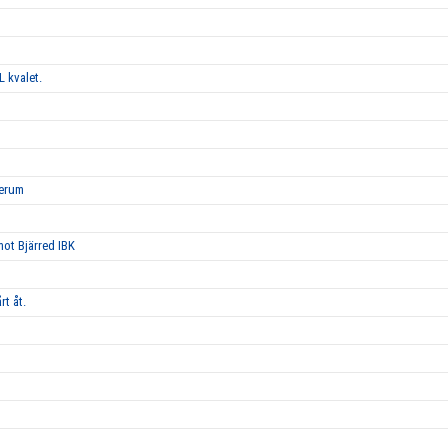
L kvalet.
Lerum
 mot Bjärred IBK
rt åt.