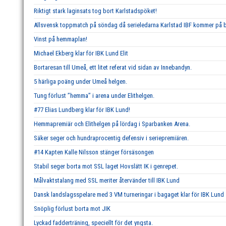
Riktigt stark laginsats tog bort Karlstadspöket!
Allsvensk toppmatch på söndag då serieledarna Karlstad IBF kommer på b
Vinst på hemmaplan!
Michael Ekberg klar för IBK Lund Elit
Bortaresan till Umeå, ett litet referat vid sidan av Innebandyn.
5 härliga poäng under Umeå helgen.
Tung förlust ’’hemma’’ i arena under Elithelgen.
#77 Elias Lundberg klar för IBK Lund!
Hemmapremiär och Elithelgen på lördag i Sparbanken Arena.
Säker seger och hundraprocentig defensiv i seriepremiären.
#14 Kapten Kalle Nilsson stänger försäsongen
Stabil seger borta mot SSL laget Hovslätt IK i genrepet.
Målvaktstalang med SSL meriter återvänder till IBK Lund
Dansk landslagsspelare med 3 VM turneringar i bagaget klar för IBK Lund
Snöplig förlust borta mot JIK
Lyckad fadderträning, speciellt för det yngsta.