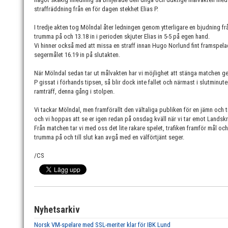
straffräddning från en för dagen stekhet Elias P.
I tredje akten tog Mölndal åter ledningen genom ytterligare en bjudning frå
trumma på och 13.18 in i perioden skjuter Elias in 5-5 på egen hand.
Vi hinner också med att missa en straff innan Hugo Norlund fint framspelad
segermålet 16.19 in på slutakten.
När Mölndal sedan tar ut målvakten har vi möjlighet att stänga matchen g
P gissat i förhands tipsen, så blir dock inte fallet och närmast i slutminu
ramträff, denna gång i stolpen.
Vi tackar Mölndal, men framförallt den vältaliga publiken för en jämn och trevl
och vi hoppas att se er igen redan på onsdag kväll när vi tar emot Landskr
Från matchen tar vi med oss det lite rakare spelet, trafiken framför mål och 
trumma på och till slut kan avgå med en välförtjänt seger.
/CS
Nyhetsarkiv
Norsk VM-spelare med SSL-meriter klar för IBK Lund