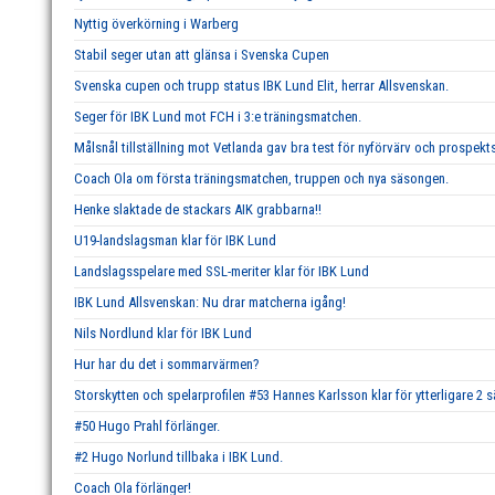
Nyttig överkörning i Warberg
Stabil seger utan att glänsa i Svenska Cupen
Svenska cupen och trupp status IBK Lund Elit, herrar Allsvenskan.
Seger för IBK Lund mot FCH i 3:e träningsmatchen.
Målsnål tillställning mot Vetlanda gav bra test för nyförvärv och prospekts
Coach Ola om första träningsmatchen, truppen och nya säsongen.
Henke slaktade de stackars AIK grabbarna!!
U19-landslagsman klar för IBK Lund
Landslagsspelare med SSL-meriter klar för IBK Lund
IBK Lund Allsvenskan: Nu drar matcherna igång!
Nils Nordlund klar för IBK Lund
Hur har du det i sommarvärmen?
Storskytten och spelarprofilen #53 Hannes Karlsson klar för ytterligare 2 
#50 Hugo Prahl förlänger.
#2 Hugo Norlund tillbaka i IBK Lund.
Coach Ola förlänger!