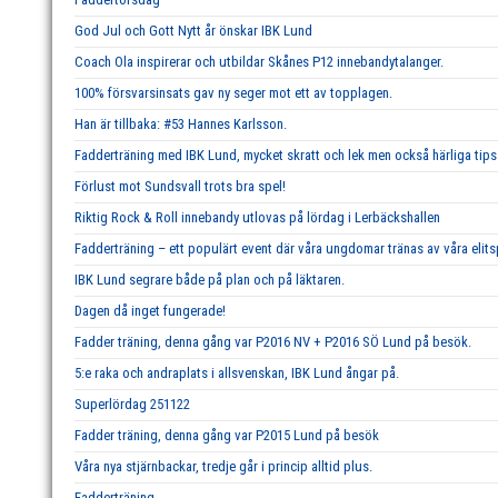
God Jul och Gott Nytt år önskar IBK Lund
Coach Ola inspirerar och utbildar Skånes P12 innebandytalanger.
100% försvarsinsats gav ny seger mot ett av topplagen.
Han är tillbaka: #53 Hannes Karlsson.
Fadderträning med IBK Lund, mycket skratt och lek men också härliga tips 
Förlust mot Sundsvall trots bra spel!
Riktig Rock & Roll innebandy utlovas på lördag i Lerbäckshallen
Fadderträning – ett populärt event där våra ungdomar tränas av våra elits
IBK Lund segrare både på plan och på läktaren.
Dagen då inget fungerade!
Fadder träning, denna gång var P2016 NV + P2016 SÖ Lund på besök.
5:e raka och andraplats i allsvenskan, IBK Lund ångar på.
Superlördag 251122
Fadder träning, denna gång var P2015 Lund på besök
Våra nya stjärnbackar, tredje går i princip alltid plus.
Fadderträning