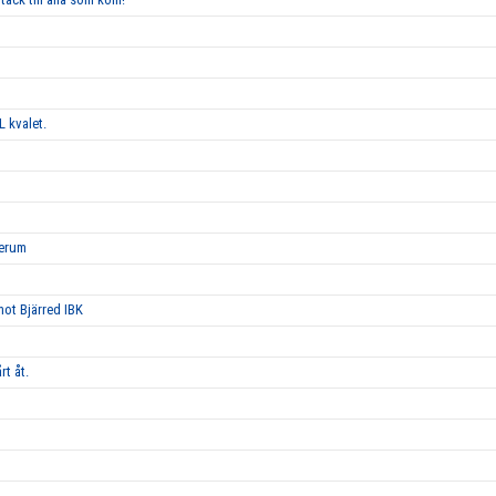
L kvalet.
Lerum
 mot Bjärred IBK
rt åt.