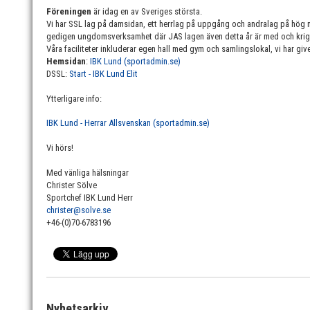
Föreningen
är idag en av Sveriges största.
Vi har SSL lag på damsidan, ett herrlag på uppgång och andralag på hög
gedigen ungdomsverksamhet där JAS lagen även detta år är med och krig
Våra faciliteter inkluderar egen hall med gym och samlingslokal, vi har giv
Hemsidan
:
IBK Lund (sportadmin.se)
DSSL:
Start - IBK Lund Elit
Ytterligare info:
IBK Lund - Herrar Allsvenskan (sportadmin.se)
Vi hörs!
Med vänliga hälsningar
Christer Sölve
Sportchef IBK Lund Herr
christer@solve.se
+46-(0)70-6783196
Nyhetsarkiv