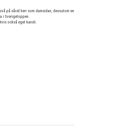
 nivå på såväl herr som damsidan, dessutom en
a i Sverigetoppen.
etvis också eget kansli.