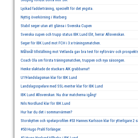
Lyckad fadderträning, speciellt för det yngsta.
Nyttig överkörning i Warberg
Stabil seger utan att glänsa i Svenska Cupen
Svenska cupen och trupp status IBK Lund Elit, herrar Allsvenskan.
Seger för IBK Lund mot FCH i 3:e träningsmatchen.
Målsnål tillställning mot Vetlanda gav bra test för nyförvärv och prospekts
Coach Ola om första träningsmatchen, truppen och nya säsongen.
Henke slaktade de stackars AIK grabbarna!!
U19-landslagsman klar för IBK Lund
Landslagsspelare med SSL-meriter klar för IBK Lund
IBK Lund Allsvenskan: Nu drar matcherna igång!
Nils Nordlund klar för IBK Lund
Hur har du det i sommarvärmen?
Storskytten och spelarprofilen #53 Hannes Karlsson klar för ytterligare 2 
#50 Hugo Prahl förlänger.
#2 Hugo Norlund tillbaka i IBK Lund.