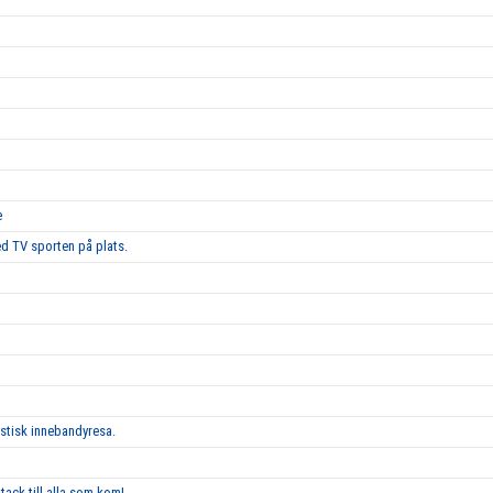
e
d TV sporten på plats.
astisk innebandyresa.
tack till alla som kom!