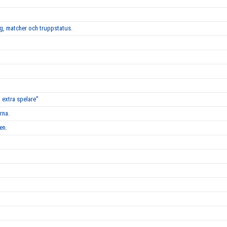
g, matcher och truppstatus.
 extra spelare''
rna.
en.