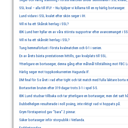
SSL kval – alla till IFU! – Nu hjälper vi killarna till en ny härlig bortaseger.
Lund vidare i SSL kvalet efter skön seger i IH.
Vill ni ha ett Skånsk herrlag i SSL?
IBK Lund herr hyllar en av våra största supportrar efter avancemanget i SS
Vill ni ha ett skånskt herrlag i SSL?
Tung hemmaförlust i första kvalmatchen och 0-1 i serien.
En av årets bästa prestationen hittills, gav kvalplats till SSL.
Ytterligare en bortaseger, denna gång efter målsnål tillställning mot FBC 
Härlig seger mot toppkonkurrenten Hagunda IF.
DM final för 5:e året i rad efter tight och tät match med fulla läktare borta
Bortasviten bruten efter 319 dagar trots 3-1 i spel 5-5.
IBK Lund studsar tillbaka och tar ytterligare en bortaseger, men det satt hå
Dubbelhelgen resulterade i noll poäng, inte riktigt vad vi hoppats på.
Grym förstaperiod gav ’’bara’’ 2 pinnar.
Säker bortaseger inför storpublik i Vetlanda.
Faddertorsdag