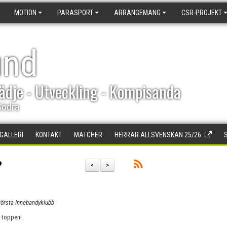
MOTION
PARASPORT
ARRANGEMANG
CSR-PROJEKT
und
ädje - Utveckling - Kompisanda
Södra
DGALLERI
KONTAKT
MATCHER
HERRAR ALLSVENSKAN 25/26
?
<
>
törsta Innebandyklubb
t toppen!