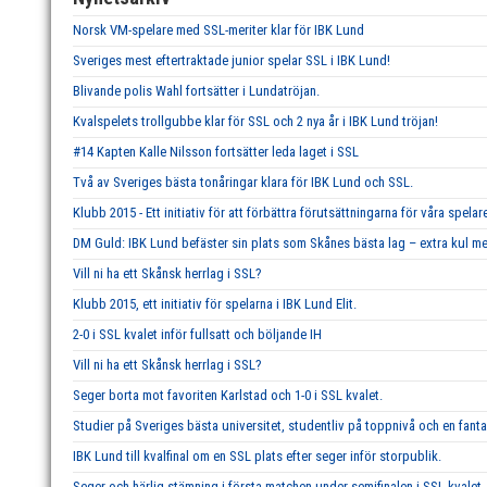
Norsk VM-spelare med SSL-meriter klar för IBK Lund
Sveriges mest eftertraktade junior spelar SSL i IBK Lund!
Blivande polis Wahl fortsätter i Lundatröjan.
Kvalspelets trollgubbe klar för SSL och 2 nya år i IBK Lund tröjan!
#14 Kapten Kalle Nilsson fortsätter leda laget i SSL
Två av Sveriges bästa tonåringar klara för IBK Lund och SSL.
Klubb 2015 - Ett initiativ för att förbättra förutsättningarna för våra spelar
DM Guld: IBK Lund befäster sin plats som Skånes bästa lag – extra kul me
Vill ni ha ett Skånsk herrlag i SSL?
Klubb 2015, ett initiativ för spelarna i IBK Lund Elit.
2-0 i SSL kvalet inför fullsatt och böljande IH
Vill ni ha ett Skånsk herrlag i SSL?
Seger borta mot favoriten Karlstad och 1-0 i SSL kvalet.
Studier på Sveriges bästa universitet, studentliv på toppnivå och en fant
IBK Lund till kvalfinal om en SSL plats efter seger inför storpublik.
Seger och härlig stämning i första matchen under semifinalen i SSL kvalet, 