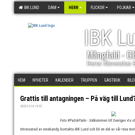
IBK LUND
DAM
HERR
FLICKOR
POJKAR
IBK L
Mångfald - Gl
Herrar Allsvenskan 
HEM
NYHETER
KALENDER
TRUPPEN
GÄSTBOK
BIL
Grattis till antagningen – På väg till Lund
2023-12-14 10:07
Foto #PatrikPalm - Välkommen till Sveriges 4:e s
Intresserad av innebandy, kontakta IBK Lund och bli en del av vår resa mo