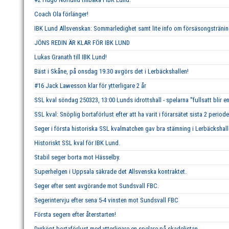
Coach Ola förlänger!
IBK Lund Allsvenskan: Sommarledighet samt lite info om försäsongstränin
JÖNS REDIN ÄR KLAR FÖR IBK LUND
Lukas Granath till IBK Lund!
Bäst i Skåne, på onsdag 19.30 avgörs det i Lerbäckshallen!
#16 Jack Lawesson klar för ytterligare 2 år
SSL kval söndag 250323, 13:00 Lunds idrottshall - spelarna ''fullsatt blir en
SSL kval: Snöplig bortaförlust efter att ha varit i förarsätet sista 2 periode
Seger i första historiska SSL kvalmatchen gav bra stämning i Lerbäckshall
Historiskt SSL kval för IBK Lund.
Stabil seger borta mot Hässelby.
Superhelgen i Uppsala säkrade det Allsvenska kontraktet.
Seger efter sent avgörande mot Sundsvall FBC.
Segerintervju efter sena 5-4 vinsten mot Sundsvall FBC
Första segern efter återstarten!
Dyrköpt bortaförlust med ytterligare en spelare på skadelistan.