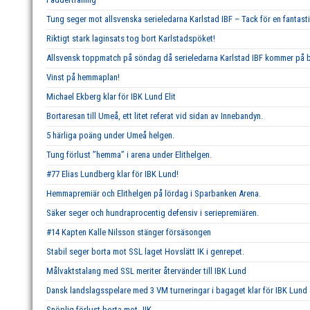
Tung seger mot allsvenska serieledarna Karlstad IBF – Tack för en fantast
Riktigt stark laginsats tog bort Karlstadspöket!
Allsvensk toppmatch på söndag då serieledarna Karlstad IBF kommer på b
Vinst på hemmaplan!
Michael Ekberg klar för IBK Lund Elit
Bortaresan till Umeå, ett litet referat vid sidan av Innebandyn.
5 härliga poäng under Umeå helgen.
Tung förlust ’’hemma’’ i arena under Elithelgen.
#77 Elias Lundberg klar för IBK Lund!
Hemmapremiär och Elithelgen på lördag i Sparbanken Arena.
Säker seger och hundraprocentig defensiv i seriepremiären.
#14 Kapten Kalle Nilsson stänger försäsongen
Stabil seger borta mot SSL laget Hovslätt IK i genrepet.
Målvaktstalang med SSL meriter återvänder till IBK Lund
Dansk landslagsspelare med 3 VM turneringar i bagaget klar för IBK Lund
Snöplig förlust borta mot JIK