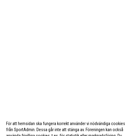
För att hemsidan ska fungera korrekt använder vi nödvändiga cookies
från SportAdmin. Dessa går inte att stänga av. Föreningen kan också
använda frivilliga cookies, t.ex. för statistik eller marknadsföring. Du