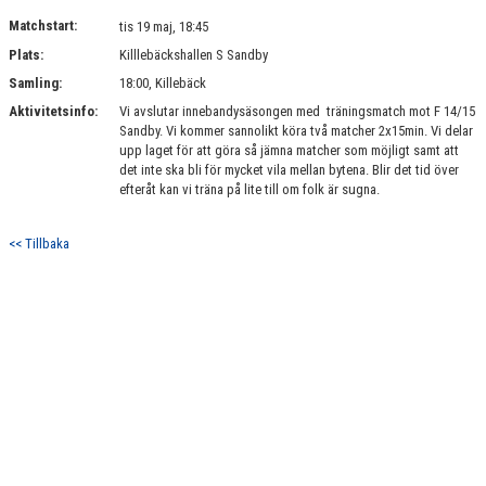
PARTNERS
Matchstart:
tis 19 maj, 18:45
Plats:
Killlebäckshallen S Sandby
DOKUMENT
Samling:
18:00, Killebäck
Aktivitetsinfo:
KONTAKT
Vi avslutar innebandysäsongen med träningsmatch mot F 14/15
Sandby. Vi kommer sannolikt köra två matcher 2x15min. Vi delar
upp laget för att göra så jämna matcher som möjligt samt att
BILDBANK
det inte ska bli för mycket vila mellan bytena. Blir det tid över
efteråt kan vi träna på lite till om folk är sugna.
IBK LUND PLAY
<< Tillbaka
UTOMHUSPLANER