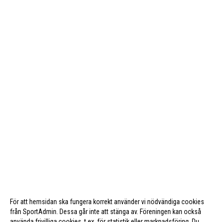
För att hemsidan ska fungera korrekt använder vi nödvändiga cookies
från SportAdmin. Dessa går inte att stänga av. Föreningen kan också
använda frivilliga cookies, t.ex. för statistik eller marknadsföring. Du