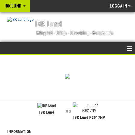
IBK LUND
LOGGA IN
IBK Lund
Mångfald - Glädje - Utveckling - Kompisanda
STARTSIDA
NYHETER
KALENDER
MATCHER
vs
IBK Lund
OM KLUBBEN
IBK Lund P2017NV
BLI MEDLEM
INFORMATION