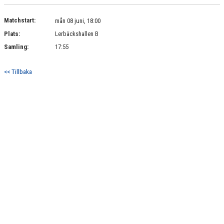
PARTNERS
Matchstart:
mån 08 juni, 18:00
DOKUMENT
Plats:
Lerbäckshallen B
Samling:
17:55
KONTAKT
<< Tillbaka
BILDBANK
IBK LUND PLAY
UTOMHUSPLANER