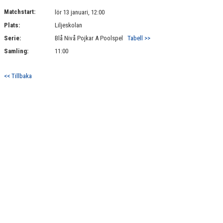
DOKUMENT
Matchstart:
lör 13 januari, 12:00
Plats:
Liljeskolan
KONTAKT
Serie:
Blå Nivå Pojkar A Poolspel
Tabell >>
Samling:
11:00
<< Tillbaka