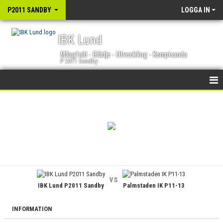
P2011 SANDBY
LOGGA IN
IBK Lund
Mångfald - Glädje - Utveckling - Kompisanda
P 2011 Sandby
HEM
NYHETER
KALENDER
MATCHER
vs
IBK Lund P2011 Sandby
Palmstaden IK P11-13
TRUPPEN
BILDGALLERI
INFORMATION