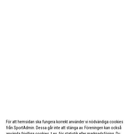
För att hemsidan ska fungera korrekt använder vi nödvändiga cookies
från SportAdmin. Dessa går inte att stänga av. Föreningen kan också
använda frivilliga cookies, t.ex. för statistik eller marknadsföring. Du