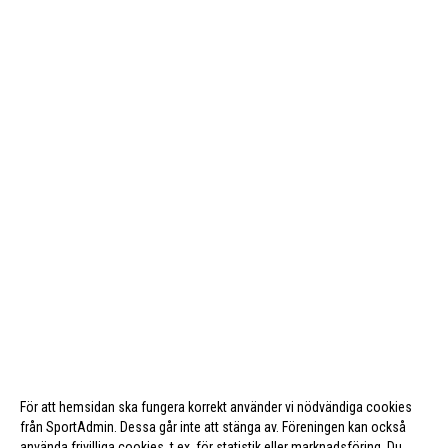
För att hemsidan ska fungera korrekt använder vi nödvändiga cookies
från SportAdmin. Dessa går inte att stänga av. Föreningen kan också
använda frivilliga cookies, t.ex. för statistik eller marknadsföring. Du