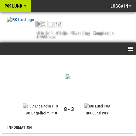
P09 LUND
LOGGA IN
IBK Lund
Mångfald - Glädje - Utveckling - Kompisanda
P 2009 Lund
HEM
NYHETER
KALENDER
TRUPPEN
8 - 3
FBC Engelholm P10
IBK Lund P09
BILDGALLERI
DOKUMENT
INFORMATION