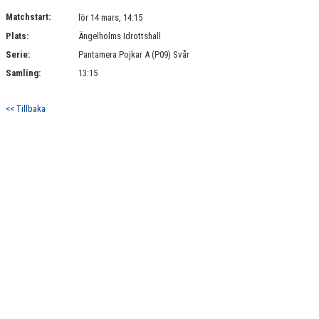
KONTAKT
Matchstart:
lör 14 mars, 14:15
Plats:
Ängelholms Idrottshall
MATCHER
Serie:
Pantamera Pojkar A (P09) Svår
Samling:
13:15
<< Tillbaka